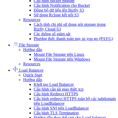
Cấu hình bucket migrate
Cấu hình Notification cho Bucket
Đồng bộ dữ liệu lên Bizfly S3
Sử dụng Rclone kết nối S3
Resources
Cách tính chi phí sử dụng gói storage trong
Bizfly Cloud S3
Các thông số giám sát
Phương thức thanh toán pay as you go (PAYG)
File Storage
Hướng dẫn
Mount File Storage trên Linux
Mount File Storage trên Windows
Resources
Load Balancer
Quick Start
Hướng dẫn
Khởi tạo Load Balancer
Cấu hình cân tải giao thức tcp
Cấu hình Redirect HTTPS
Cấu hình redirect HTTPS toàn bộ các subdomain
trên LoadBalancer
Cấu hình SNI trên LoadBalancer
Cấu hình TLS Termination
Hướng dẫn thay thế cert cho Load balancer