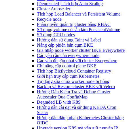
[Deprecated] Tích hợp Auto Scaling
Cluster Autoscaler
Tích hợp Load Balancer và Persistent Volume
Recycle node
Phân quyền quản trị cluster bằng RBAC
Sử dụng volume có sẵn làm PersistentVolume
Sử dụng GPU nodes
Hướng dẫn sử dụng Taint và Label
Nâng cấp phiên bản cụm BKE
Gia nhập node worker cluster BKE Everywhere
Các yêu cầu của everywhere node
Các vấn đề gặp phải với cluster Everywhere
Chỉ nâng cấp control plane BKE
Tích hợp Bizflycloud Container Registry
Giới hạn truy cập cụm Kubernetes
Tự động sửa chữa worker node bị hỏng
Backup và Restore cluster BKE với Velero
Hướng Dẫn Kiểm Tra và Debug Cluster
Autoscaler Qua ConfigMap
Degraded LB with K8S
Hướng dẫn cài đặt và sử dụng KEDA Cron
Scaler
Hướng dẫn đăng nhập Kubernetes Cluster bằng
OIDC
Upgrade version K8S mà vẫn giữ nguyên IP