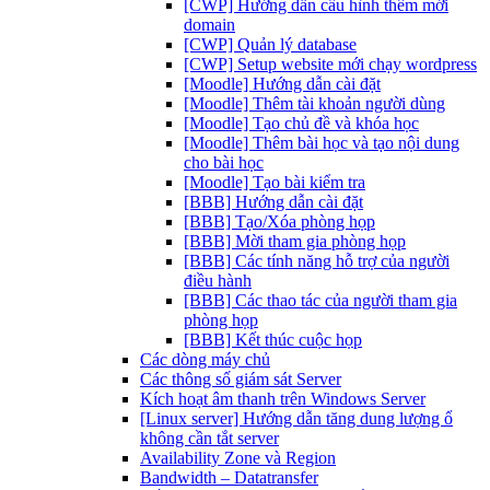
[CWP] Hướng dẫn cấu hình thêm mới
domain
[CWP] Quản lý database
[CWP] Setup website mới chạy wordpress
[Moodle] Hướng dẫn cài đặt
[Moodle] Thêm tài khoản người dùng
[Moodle] Tạo chủ đề và khóa học
[Moodle] Thêm bài học và tạo nội dung
cho bài học
[Moodle] Tạo bài kiểm tra
[BBB] Hướng dẫn cài đặt
[BBB] Tạo/Xóa phòng họp
[BBB] Mời tham gia phòng họp
[BBB] Các tính năng hỗ trợ của người
điều hành
[BBB] Các thao tác của người tham gia
phòng họp
[BBB] Kết thúc cuộc họp
Các dòng máy chủ
Các thông số giám sát Server
Kích hoạt âm thanh trên Windows Server
[Linux server] Hướng dẫn tăng dung lượng ổ
không cần tắt server
Availability Zone và Region
Bandwidth – Datatransfer