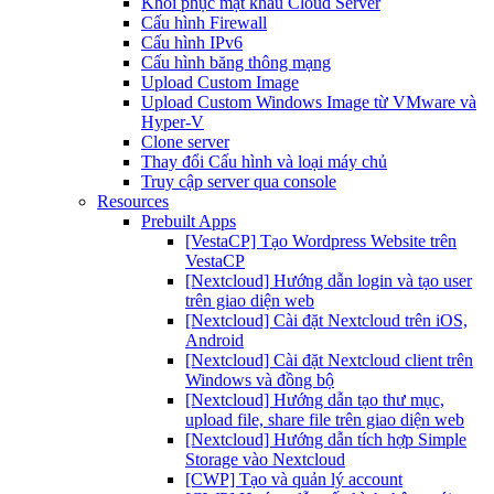
Khôi phục mật khẩu Cloud Server
Cấu hình Firewall
Cấu hình IPv6
Cấu hình băng thông mạng
Upload Custom Image
Upload Custom Windows Image từ VMware và
Hyper-V
Clone server
Thay đổi Cấu hình và loại máy chủ
Truy cập server qua console
Resources
Prebuilt Apps
[VestaCP] Tạo Wordpress Website trên
VestaCP
[Nextcloud] Hướng dẫn login và tạo user
trên giao diện web
[Nextcloud] Cài đặt Nextcloud trên iOS,
Android
[Nextcloud] Cài đặt Nextcloud client trên
Windows và đồng bộ
[Nextcloud] Hướng dẫn tạo thư mục,
upload file, share file trên giao diện web
[Nextcloud] Hướng dẫn tích hợp Simple
Storage vào Nextcloud
[CWP] Tạo và quản lý account