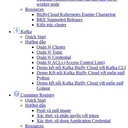
worker node
Resources
BizflyCloud Kubernetes Engine Changelog
BKE Supported Releases
Kiến trúc cluster
Kafka
Quick Start
Hướng dẫn
Quản lý Cluster
Quản lý Topic
Quản lý Credential
Quản lý ACLs (Access Control Lists)
Demo kết nối Kafka Bizfly Cloud với Kafka CLI
Demo Kết nối Kafka Bizfly Cloud với ngôn ngữ
Python
Demo kết nối Kafka Bizfly Cloud với ngôn ngữ
Golang
Container Registry
Quick Start
Hướng dẫn
Push và pull image
Xác thực và phân quyền với token
Xác thực sử dụng Application Credential
Resources