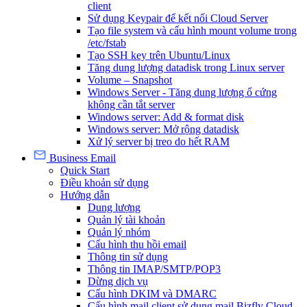
client
Sử dụng Keypair để kết nối Cloud Server
Tạo file system và cấu hình mount volume trong
/etc/fstab
Tạo SSH key trên Ubuntu/Linux
Tăng dung lượng datadisk trong Linux server
Volume – Snapshot
Windows Server - Tăng dung lượng ổ cứng
không cần tắt server
Windows server: Add & format disk
Windows server: Mở rộng datadisk
Xử lý server bị treo do hết RAM
Business Email
Quick Start
Điều khoản sử dụng
Hướng dẫn
Dung lượng
Quản lý tài khoản
Quản lý nhóm
Cấu hình thu hồi email
Thông tin sử dụng
Thông tin IMAP/SMTP/POP3
Dừng dịch vụ
Cấu hình DKIM và DMARC
Cấu hình mail client sử dụng mail Bizfly Cloud