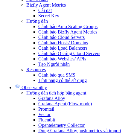
Bizfly Agent Metrics
Cài đặt
Secret Key
Hướng dẫn
Cảnh báo Auto Scaling Groups
Cảnh báo Bizfly Agent Metrics
Cảnh báo Cloud Servers
Cảnh báo Hosts/ Domains
Cảnh báo Load Balancers
Cảnh báo Ổ cứng Cloud Servers
Cảnh báo Websites/ APIs
Tạo Người nhận
Resources
Cảnh báo qua SMS
Tính năng có thể sử dụng
Observability
Hướng dẫn tích hợp bằng agent
Grafana Alloy
Grafana Agent (Flow mode)
Promtail
Vector
Fluentbit
Opentelemetry Collector
Dùng Grafana Alloy push metrics và import