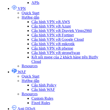
APIs
VPN
Quick Start
Hướng dẫn
Cấu hình VPN với AWS
Cấu hình VPN với Azure
Cấu hình VPN với Draytek Virgo2960
Cấu hình VPN với Fortinet
Cấu hình VPN với Google Cloud
Cấu hình VPN với mikrotik
Cấu hình VPN với pfsense
Cấu hình VPN với strongSwan
Kết nối mạng của 2 khách hàng trên Bizfly
Cloud
Resources
WAF
Quick Start
Hướng dẫn
Cấu hình Policy
Cấu hình WAF
Resources
Custom Rules
Fixed Rules
Anti DDoS