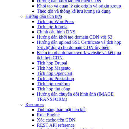
Hướng dẫn khởi tạo tên miền CDN
Khởi tạo và quản lý các origin và origin group
Theo dõi và thống kê lưu lượng sử dụng
Hướng dẫn tích hợp
Tích hợp WordPress
Tích hợp Joomla
Chỉnh cấu hình DNS
Hướng dẫn khởi tạo domain CDN với S3
Hướng dẫn upload SSL Certificate và tích hợp
SSL tự động cho domain CDN tùy biến
Kiểm tra nhanh framework website và kết quả
tích hợp CDN
Tích hợp Drupal
Tích hợp Magento
Tích hợp OpenCart
Tích hợp Prestashop
Tích hợp xenForo
Tích hợp thủ công
Hướng dẫn chuyển đổi hình ảnh (IMAGE
TRANSFORM)
Resources
Tính năng bảo mật liên kết
Rule Engine
Xóa cache trên CDN
REST API reference