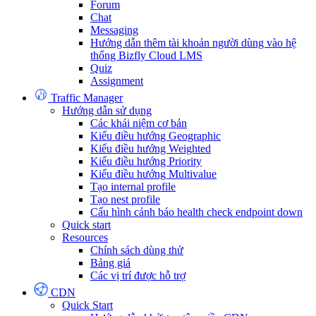
Forum
Chat
Messaging
Hướng dẫn thêm tài khoản người dùng vào hệ
thống Bizfly Cloud LMS
Quiz
Assignment
Traffic Manager
Hướng dẫn sử dụng
Các khái niệm cơ bản
Kiểu điều hướng Geographic
Kiểu điều hướng Weighted
Kiểu điều hướng Priority
Kiểu điều hướng Multivalue
Tạo internal profile
Tạo nest profile
Cấu hình cảnh báo health check endpoint down
Quick start
Resources
Chính sách dùng thử
Bảng giá
Các vị trí được hỗ trợ
CDN
Quick Start