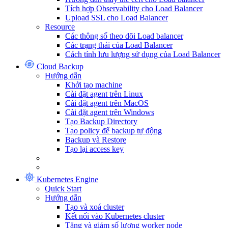
Tích hợp Observability cho Load Balancer
Upload SSL cho Load Balancer
Resource
Các thông số theo dõi Load balancer
Các trạng thái của Load Balancer
Cách tính lưu lượng sử dụng của Load Balancer
Cloud Backup
Hướng dẫn
Khởi tạo machine
Cài đặt agent trên Linux
Cài đặt agent trên MacOS
Cài đặt agent trên Windows
Tạo Backup Directory
Tạo policy để backup tự động
Backup và Restore
Tạo lại access key
Kubernetes Engine
Quick Start
Hướng dẫn
Tạo và xoá cluster
Kết nối vào Kubernetes cluster
Tăng và giảm số lượng worker node