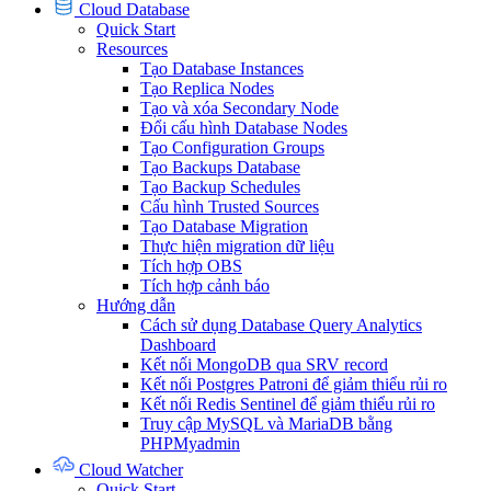
Cloud Database
Quick Start
Resources
Tạo Database Instances
Tạo Replica Nodes
Tạo và xóa Secondary Node
Đổi cấu hình Database Nodes
Tạo Configuration Groups
Tạo Backups Database
Tạo Backup Schedules
Cấu hình Trusted Sources
Tạo Database Migration
Thực hiện migration dữ liệu
Tích hợp OBS
Tích hợp cảnh báo
Hướng dẫn
Cách sử dụng Database Query Analytics
Dashboard
Kết nối MongoDB qua SRV record
Kết nối Postgres Patroni để giảm thiểu rủi ro
Kết nối Redis Sentinel để giảm thiểu rủi ro
Truy cập MySQL và MariaDB bằng
PHPMyadmin
Cloud Watcher
Quick Start