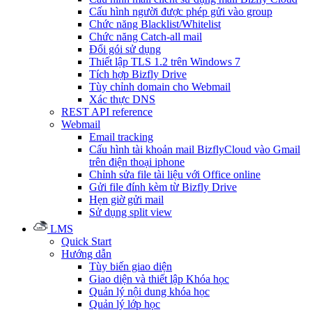
Cấu hình người được phép gửi vào group
Chức năng Blacklist/Whitelist
Chức năng Catch-all mail
Đổi gói sử dụng
Thiết lập TLS 1.2 trên Windows 7
Tích hợp Bizfly Drive
Tùy chỉnh domain cho Webmail
Xác thực DNS
REST API reference
Webmail
Email tracking
Cấu hình tài khoản mail BizflyCloud vào Gmail
trên điện thoại iphone
Chỉnh sửa file tài liệu với Office online
Gửi file đính kèm từ Bizfly Drive
Hẹn giờ gửi mail
Sử dụng split view
LMS
Quick Start
Hướng dẫn
Tùy biến giao diện
Giao diện và thiết lập Khóa học
Quản lý nội dung khóa học
Quản lý lớp học