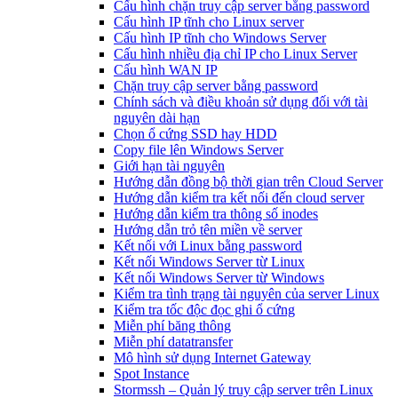
Cấu hình chặn truy cập server bằng password
Cấu hình IP tĩnh cho Linux server
Cấu hình IP tĩnh cho Windows Server
Cấu hình nhiều địa chỉ IP cho Linux Server
Cấu hình WAN IP
Chặn truy cập server bằng password
Chính sách và điều khoản sử dụng đối với tài
nguyên dài hạn
Chọn ổ cứng SSD hay HDD
Copy file lên Windows Server
Giới hạn tài nguyên
Hướng dẫn đồng bộ thời gian trên Cloud Server
Hướng dẫn kiểm tra kết nối đến cloud server
Hướng dẫn kiểm tra thông số inodes
Hướng dẫn trỏ tên miền về server
Kết nối với Linux bằng password
Kết nối Windows Server từ Linux
Kết nối Windows Server từ Windows
Kiểm tra tình trạng tài nguyên của server Linux
Kiểm tra tốc độc đọc ghi ổ cứng
Miễn phí băng thông
Miễn phí datatransfer
Mô hình sử dụng Internet Gateway
Spot Instance
Stormssh – Quản lý truy cập server trên Linux