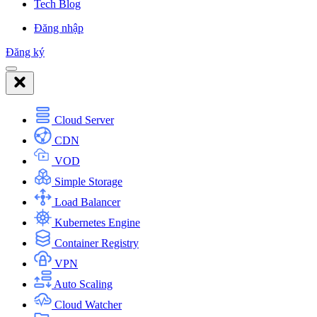
Tech Blog
Đăng nhập
Đăng ký
Cloud Server
CDN
VOD
Simple Storage
Load Balancer
Kubernetes Engine
Container Registry
VPN
Auto Scaling
Cloud Watcher