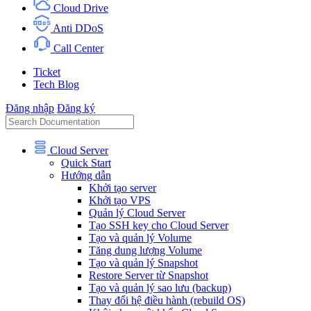
Cloud Drive
Anti DDoS
Call Center
Ticket
Tech Blog
Đăng nhập
Đăng ký
Cloud Server
Quick Start
Hướng dẫn
Khởi tạo server
Khởi tạo VPS
Quản lý Cloud Server
Tạo SSH key cho Cloud Server
Tạo và quản lý Volume
Tăng dung lượng Volume
Tạo và quản lý Snapshot
Restore Server từ Snapshot
Tạo và quản lý sao lưu (backup)
Thay đổi hệ điều hành (rebuild OS)