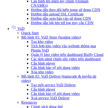
Cấu hình tên miền tùy chỉnh (Domain
CNAMEs)
Hướng dẫn theo dõi hiện trạng sử dụng CDN
Hướng dẫn upload SSL Certificate
Hướng dẫn xem báo cáo sử dụng CDN
Hướng dẫn bật lưu trữ log truy cập CDN
VoD
Quick Start
Mô hình #1: VoD Store (hosting video)
Tạo kho video
Tích hợp kho video vào website thông qua
Plugin VoD
Quản lý kho video trên dashboard Bizfly Cloud
Các tính năng chỉnh sửa video trên dashboard
Cấu hình player
Cấu hình bảo vệ nội dung video
Xóa kho video
Mô hình #2: VoD Deliver (transcode & truyền tải
video)
Tạo một service VoD Deliver
Cấu hình player
Cấu hình bảo vệ nội dung video
Xoá service VoD Deliver
Resources
Chính sách dùng thử