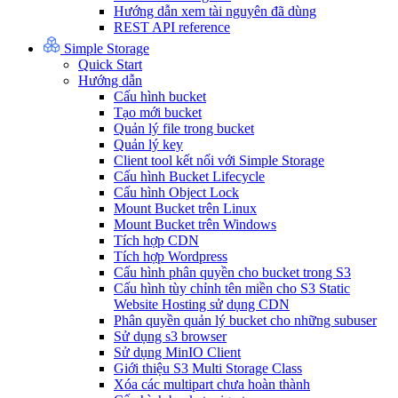
Hướng dẫn xem tài nguyên đã dùng
REST API reference
Simple Storage
Quick Start
Hướng dẫn
Cấu hình bucket
Tạo mới bucket
Quản lý file trong bucket
Quản lý key
Client tool kết nối với Simple Storage
Cấu hình Bucket Lifecycle
Cấu hình Object Lock
Mount Bucket trên Linux
Mount Bucket trên Windows
Tích hợp CDN
Tích hợp Wordpress
Cấu hình phân quyền cho bucket trong S3
Cấu hình tùy chỉnh tên miền cho S3 Static
Website Hosting sử dụng CDN
Phân quyền quản lý bucket cho những subuser
Sử dụng s3 browser
Sử dụng MinIO Client
Giới thiệu S3 Multi Storage Class
Xóa các multipart chưa hoàn thành