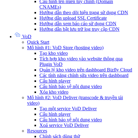
Cấu hình tên miền tùy chỉnh (Domain
CNAMEs)
Hướng dẫn theo dõi hiện trạng sử dụng CDN
Hướng dẫn upload SSL Certificate
Hướng dẫn xem báo cáo sử dụng CDN
Hướng dẫn bật lưu trữ log truy cập CDN
VoD
Quick Start
Mô hình #1: VoD Store (hosting video)
Tạo kho video
Tích hợp kho video vào website thông qua
Plugin VoD
Quản lý kho video trên dashboard Bizfly Cloud
Các tính năng chỉnh sửa video trên dashboard
Cấu hình player
Cấu hình bảo vệ nội dung video
Xóa kho video
Mô hình #2: VoD Deliver (transcode & truyền tải
video)
Tạo một service VoD Deliver
Cấu hình player
Cấu hình bảo vệ nội dung video
Xoá service VoD Deliver
Resources
Chính sách dùng thử