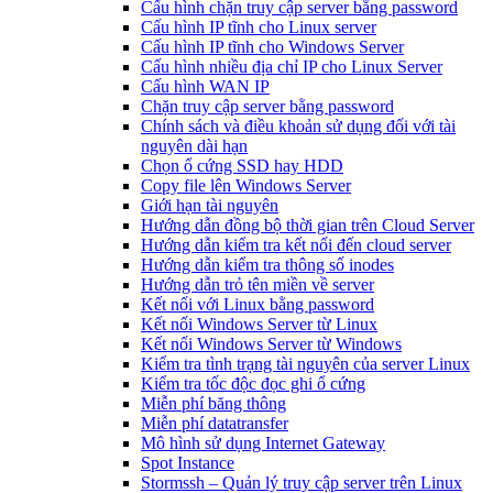
Cấu hình chặn truy cập server bằng password
Cấu hình IP tĩnh cho Linux server
Cấu hình IP tĩnh cho Windows Server
Cấu hình nhiều địa chỉ IP cho Linux Server
Cấu hình WAN IP
Chặn truy cập server bằng password
Chính sách và điều khoản sử dụng đối với tài
nguyên dài hạn
Chọn ổ cứng SSD hay HDD
Copy file lên Windows Server
Giới hạn tài nguyên
Hướng dẫn đồng bộ thời gian trên Cloud Server
Hướng dẫn kiểm tra kết nối đến cloud server
Hướng dẫn kiểm tra thông số inodes
Hướng dẫn trỏ tên miền về server
Kết nối với Linux bằng password
Kết nối Windows Server từ Linux
Kết nối Windows Server từ Windows
Kiểm tra tình trạng tài nguyên của server Linux
Kiểm tra tốc độc đọc ghi ổ cứng
Miễn phí băng thông
Miễn phí datatransfer
Mô hình sử dụng Internet Gateway
Spot Instance
Stormssh – Quản lý truy cập server trên Linux