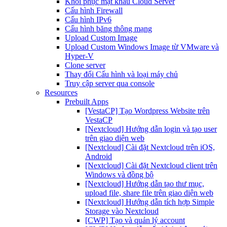
Khôi phục mật khẩu Cloud Server
Cấu hình Firewall
Cấu hình IPv6
Cấu hình băng thông mạng
Upload Custom Image
Upload Custom Windows Image từ VMware và
Hyper-V
Clone server
Thay đổi Cấu hình và loại máy chủ
Truy cập server qua console
Resources
Prebuilt Apps
[VestaCP] Tạo Wordpress Website trên
VestaCP
[Nextcloud] Hướng dẫn login và tạo user
trên giao diện web
[Nextcloud] Cài đặt Nextcloud trên iOS,
Android
[Nextcloud] Cài đặt Nextcloud client trên
Windows và đồng bộ
[Nextcloud] Hướng dẫn tạo thư mục,
upload file, share file trên giao diện web
[Nextcloud] Hướng dẫn tích hợp Simple
Storage vào Nextcloud
[CWP] Tạo và quản lý account