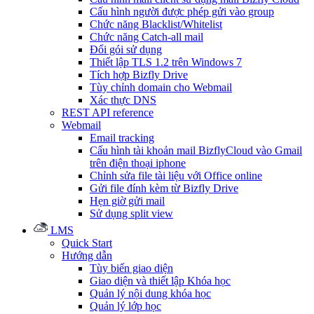
Cấu hình người được phép gửi vào group
Chức năng Blacklist/Whitelist
Chức năng Catch-all mail
Đổi gói sử dụng
Thiết lập TLS 1.2 trên Windows 7
Tích hợp Bizfly Drive
Tùy chỉnh domain cho Webmail
Xác thực DNS
REST API reference
Webmail
Email tracking
Cấu hình tài khoản mail BizflyCloud vào Gmail
trên điện thoại iphone
Chỉnh sửa file tài liệu với Office online
Gửi file đính kèm từ Bizfly Drive
Hẹn giờ gửi mail
Sử dụng split view
LMS
Quick Start
Hướng dẫn
Tùy biến giao diện
Giao diện và thiết lập Khóa học
Quản lý nội dung khóa học
Quản lý lớp học