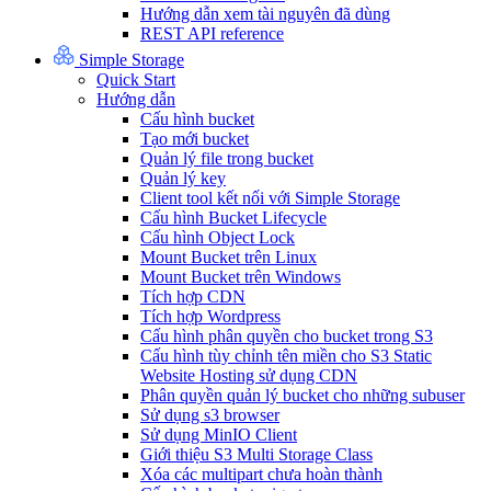
Hướng dẫn xem tài nguyên đã dùng
REST API reference
Simple Storage
Quick Start
Hướng dẫn
Cấu hình bucket
Tạo mới bucket
Quản lý file trong bucket
Quản lý key
Client tool kết nối với Simple Storage
Cấu hình Bucket Lifecycle
Cấu hình Object Lock
Mount Bucket trên Linux
Mount Bucket trên Windows
Tích hợp CDN
Tích hợp Wordpress
Cấu hình phân quyền cho bucket trong S3
Cấu hình tùy chỉnh tên miền cho S3 Static
Website Hosting sử dụng CDN
Phân quyền quản lý bucket cho những subuser
Sử dụng s3 browser
Sử dụng MinIO Client
Giới thiệu S3 Multi Storage Class
Xóa các multipart chưa hoàn thành