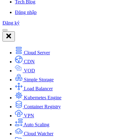
Tech Blog
Đăng nhập
Đăng ký
Cloud Server
CDN
VOD
Simple Storage
Load Balancer
Kubernetes Engine
Container Registry
VPN
Auto Scaling
Cloud Watcher