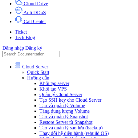
Cloud Drive
Anti DDoS
Call Center
Ticket
Tech Blog
Đăng nhập
Đăng ký
Cloud Server
Quick Start
Hướng dẫn
Khởi tạo server
Khởi tạo VPS
Quản lý Cloud Server
Tạo SSH key cho Cloud Server
Tạo và quản lý Volume
Tăng dung lượng Volume
Tạo và quản lý Snapshot
Restore Server từ Snapshot
Tạo và quản lý sao lưu (backup)
Thay đổi hệ điều hành (rebuild OS)