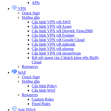
APIs
VPN
Quick Start
Hướng dẫn
Cấu hình VPN với AWS
Cấu hình VPN với Azure
Cấu hình VPN với Draytek Virgo2960
Cấu hình VPN với Fortinet
Cấu hình VPN với Google Cloud
Cấu hình VPN với mikrotik
Cấu hình VPN với pfsense
Cấu hình VPN với strongSwan
Kết nối mạng của 2 khách hàng trên Bizfly
Cloud
Resources
WAF
Quick Start
Hướng dẫn
Cấu hình Policy
Cấu hình WAF
Resources
Custom Rules
Fixed Rules
Anti DDoS