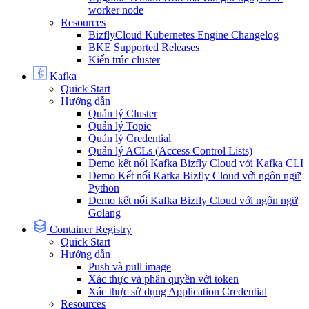
worker node
Resources
BizflyCloud Kubernetes Engine Changelog
BKE Supported Releases
Kiến trúc cluster
Kafka
Quick Start
Hướng dẫn
Quản lý Cluster
Quản lý Topic
Quản lý Credential
Quản lý ACLs (Access Control Lists)
Demo kết nối Kafka Bizfly Cloud với Kafka CLI
Demo Kết nối Kafka Bizfly Cloud với ngôn ngữ
Python
Demo kết nối Kafka Bizfly Cloud với ngôn ngữ
Golang
Container Registry
Quick Start
Hướng dẫn
Push và pull image
Xác thực và phân quyền với token
Xác thực sử dụng Application Credential
Resources