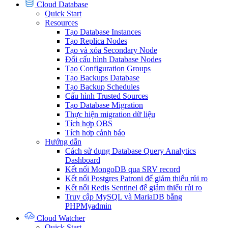
Cloud Database
Quick Start
Resources
Tạo Database Instances
Tạo Replica Nodes
Tạo và xóa Secondary Node
Đổi cấu hình Database Nodes
Tạo Configuration Groups
Tạo Backups Database
Tạo Backup Schedules
Cấu hình Trusted Sources
Tạo Database Migration
Thực hiện migration dữ liệu
Tích hợp OBS
Tích hợp cảnh báo
Hướng dẫn
Cách sử dụng Database Query Analytics
Dashboard
Kết nối MongoDB qua SRV record
Kết nối Postgres Patroni để giảm thiểu rủi ro
Kết nối Redis Sentinel để giảm thiểu rủi ro
Truy cập MySQL và MariaDB bằng
PHPMyadmin
Cloud Watcher
Quick Start