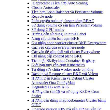
[Deprecated] Tích hợp Auto Scaling
Cluster Autoscaler
Tích hợp Load Balancer và Persistent Volume
Recycle node
Phân quyền quản trị cluster bằng RBAC
Sử dụng volume có sẵn làm PersistentVolume
Sử dụng GPU nodes
Hướng dẫn sử dụng Taint và Label
Nâng cấp phiên bản cụm BKE
Gia nhập node worker cluster BKE Everywhere
Các yêu cầu của everywhere node
Các vấn đề gặp phải với cluster Everywhere
Chỉ nâng cấp control plane BKE
Tích hợp Bizflycloud Container Registry
Giới hạn truy cập cụm Kubernetes
Tự động sửa chữa worker node bị hỏng
Backup và Restore cluster BKE với Velero
Hướng Dẫn Kiểm Tra và Debug Cluster
Autoscaler Qua ConfigMap
Degraded LB with K8S
Hướng dẫn cài đặt và sử dụng KEDA Cron
Scaler
Hướng dẫn đăng nhập Kubernetes Cluster bằng
OIDC
Upgrade version K8S mà vẫn giữ nguyên IP