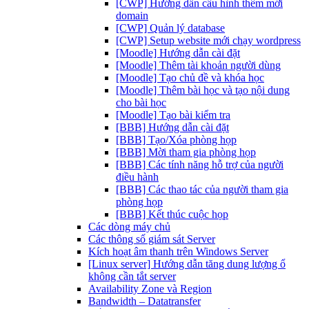
[CWP] Hướng dẫn cấu hình thêm mới
domain
[CWP] Quản lý database
[CWP] Setup website mới chạy wordpress
[Moodle] Hướng dẫn cài đặt
[Moodle] Thêm tài khoản người dùng
[Moodle] Tạo chủ đề và khóa học
[Moodle] Thêm bài học và tạo nội dung
cho bài học
[Moodle] Tạo bài kiểm tra
[BBB] Hướng dẫn cài đặt
[BBB] Tạo/Xóa phòng họp
[BBB] Mời tham gia phòng họp
[BBB] Các tính năng hỗ trợ của người
điều hành
[BBB] Các thao tác của người tham gia
phòng họp
[BBB] Kết thúc cuộc họp
Các dòng máy chủ
Các thông số giám sát Server
Kích hoạt âm thanh trên Windows Server
[Linux server] Hướng dẫn tăng dung lượng ổ
không cần tắt server
Availability Zone và Region
Bandwidth – Datatransfer