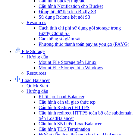
Cấu hình bucket migrate
Cấu hình Notification cho Bucket
Đồng bộ dữ liệu lên Bizfly S3
Sử dụng Rclone kết nối S3
Resources
Cách tính chi phí sử dụng gói storage trong
Bizfly Cloud S3
Các thông số giám sát
Phương thức thanh toán pay as you go (PAYG)
File Storage
Hướng dẫn
Mount File Storage trên Linux
Mount File Storage trên Windows
Resources
Load Balancer
Quick Start
Hướng dẫn
Khởi tạo Load Balancer
Cấu hình cân tải giao thức tcp
Cấu hình Redirect HTTPS
Cấu hình redirect HTTPS toàn bộ các subdomain
trên LoadBalancer
Cấu hình SNI trên LoadBalancer
Cấu hình TLS Termination
Hướng dẫn thay thế cert cho Load balancer