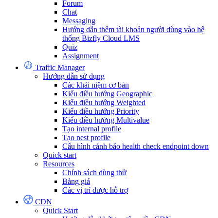
Forum
Chat
Messaging
Hướng dẫn thêm tài khoản người dùng vào hệ
thống Bizfly Cloud LMS
Quiz
Assignment
Traffic Manager
Hướng dẫn sử dụng
Các khái niệm cơ bản
Kiểu điều hướng Geographic
Kiểu điều hướng Weighted
Kiểu điều hướng Priority
Kiểu điều hướng Multivalue
Tạo internal profile
Tạo nest profile
Cấu hình cảnh báo health check endpoint down
Quick start
Resources
Chính sách dùng thử
Bảng giá
Các vị trí được hỗ trợ
CDN
Quick Start