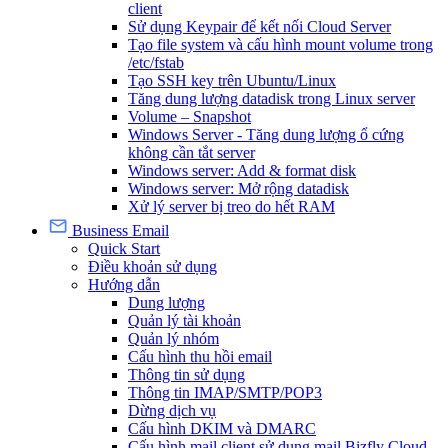
client
Sử dụng Keypair để kết nối Cloud Server
Tạo file system và cấu hình mount volume trong
/etc/fstab
Tạo SSH key trên Ubuntu/Linux
Tăng dung lượng datadisk trong Linux server
Volume – Snapshot
Windows Server - Tăng dung lượng ổ cứng
không cần tắt server
Windows server: Add & format disk
Windows server: Mở rộng datadisk
Xử lý server bị treo do hết RAM
Business Email
Quick Start
Điều khoản sử dụng
Hướng dẫn
Dung lượng
Quản lý tài khoản
Quản lý nhóm
Cấu hình thu hồi email
Thông tin sử dụng
Thông tin IMAP/SMTP/POP3
Dừng dịch vụ
Cấu hình DKIM và DMARC
Cấu hình mail client sử dụng mail Bizfly Cloud