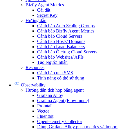
Bizfly Agent Metrics
Cài đặt
Secret Key
Hướng dẫn
Cảnh báo Auto Scaling Groups
Cảnh báo Bizfly Agent Metrics
Cảnh báo Cloud Servers
Cảnh báo Hosts/ Domains
Cảnh báo Load Balancers
Cảnh báo Ổ cứng Cloud Servers
Cảnh báo Websites/ APIs
Tạo Người nhận
Resources
Cảnh báo qua SMS
Tính năng có thể sử dụng
Observability
Hướng dẫn tích hợp bằng agent
Grafana Alloy
Grafana Agent (Flow mode)
Promtail
Vector
Fluentbit
Opentelemetry Collector
Dùng Grafana Alloy push metrics và import