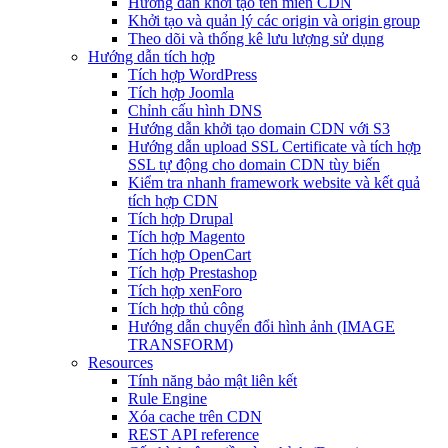
Hướng dẫn khởi tạo tên miền CDN
Khởi tạo và quản lý các origin và origin group
Theo dõi và thống kê lưu lượng sử dụng
Hướng dẫn tích hợp
Tích hợp WordPress
Tích hợp Joomla
Chỉnh cấu hình DNS
Hướng dẫn khởi tạo domain CDN với S3
Hướng dẫn upload SSL Certificate và tích hợp
SSL tự động cho domain CDN tùy biến
Kiểm tra nhanh framework website và kết quả
tích hợp CDN
Tích hợp Drupal
Tích hợp Magento
Tích hợp OpenCart
Tích hợp Prestashop
Tích hợp xenForo
Tích hợp thủ công
Hướng dẫn chuyển đổi hình ảnh (IMAGE
TRANSFORM)
Resources
Tính năng bảo mật liên kết
Rule Engine
Xóa cache trên CDN
REST API reference