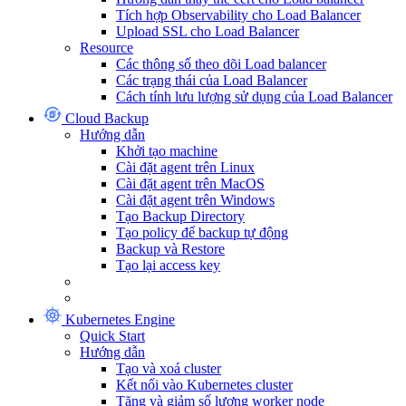
Tích hợp Observability cho Load Balancer
Upload SSL cho Load Balancer
Resource
Các thông số theo dõi Load balancer
Các trạng thái của Load Balancer
Cách tính lưu lượng sử dụng của Load Balancer
Cloud Backup
Hướng dẫn
Khởi tạo machine
Cài đặt agent trên Linux
Cài đặt agent trên MacOS
Cài đặt agent trên Windows
Tạo Backup Directory
Tạo policy để backup tự động
Backup và Restore
Tạo lại access key
Kubernetes Engine
Quick Start
Hướng dẫn
Tạo và xoá cluster
Kết nối vào Kubernetes cluster
Tăng và giảm số lượng worker node