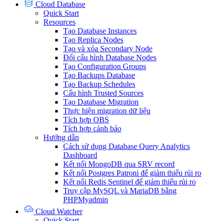
Cloud Database
Quick Start
Resources
Tạo Database Instances
Tạo Replica Nodes
Tạo và xóa Secondary Node
Đổi cấu hình Database Nodes
Tạo Configuration Groups
Tạo Backups Database
Tạo Backup Schedules
Cấu hình Trusted Sources
Tạo Database Migration
Thực hiện migration dữ liệu
Tích hợp OBS
Tích hợp cảnh báo
Hướng dẫn
Cách sử dụng Database Query Analytics
Dashboard
Kết nối MongoDB qua SRV record
Kết nối Postgres Patroni để giảm thiểu rủi ro
Kết nối Redis Sentinel để giảm thiểu rủi ro
Truy cập MySQL và MariaDB bằng
PHPMyadmin
Cloud Watcher
Quick Start