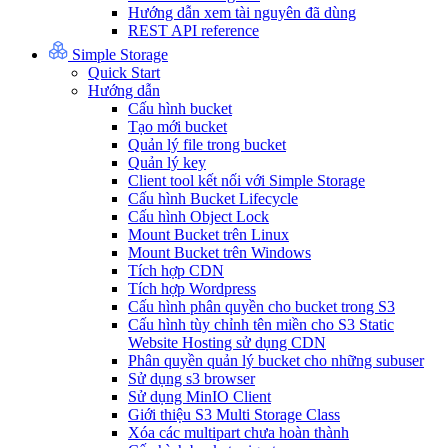
Hướng dẫn xem tài nguyên đã dùng
REST API reference
Simple Storage
Quick Start
Hướng dẫn
Cấu hình bucket
Tạo mới bucket
Quản lý file trong bucket
Quản lý key
Client tool kết nối với Simple Storage
Cấu hình Bucket Lifecycle
Cấu hình Object Lock
Mount Bucket trên Linux
Mount Bucket trên Windows
Tích hợp CDN
Tích hợp Wordpress
Cấu hình phân quyền cho bucket trong S3
Cấu hình tùy chỉnh tên miền cho S3 Static
Website Hosting sử dụng CDN
Phân quyền quản lý bucket cho những subuser
Sử dụng s3 browser
Sử dụng MinIO Client
Giới thiệu S3 Multi Storage Class
Xóa các multipart chưa hoàn thành