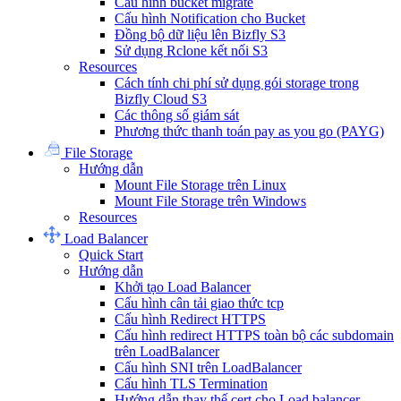
Cấu hình bucket migrate
Cấu hình Notification cho Bucket
Đồng bộ dữ liệu lên Bizfly S3
Sử dụng Rclone kết nối S3
Resources
Cách tính chi phí sử dụng gói storage trong
Bizfly Cloud S3
Các thông số giám sát
Phương thức thanh toán pay as you go (PAYG)
File Storage
Hướng dẫn
Mount File Storage trên Linux
Mount File Storage trên Windows
Resources
Load Balancer
Quick Start
Hướng dẫn
Khởi tạo Load Balancer
Cấu hình cân tải giao thức tcp
Cấu hình Redirect HTTPS
Cấu hình redirect HTTPS toàn bộ các subdomain
trên LoadBalancer
Cấu hình SNI trên LoadBalancer
Cấu hình TLS Termination
Hướng dẫn thay thế cert cho Load balancer