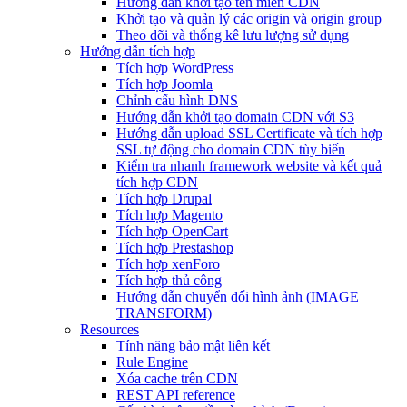
Hướng dẫn khởi tạo tên miền CDN
Khởi tạo và quản lý các origin và origin group
Theo dõi và thống kê lưu lượng sử dụng
Hướng dẫn tích hợp
Tích hợp WordPress
Tích hợp Joomla
Chỉnh cấu hình DNS
Hướng dẫn khởi tạo domain CDN với S3
Hướng dẫn upload SSL Certificate và tích hợp
SSL tự động cho domain CDN tùy biến
Kiểm tra nhanh framework website và kết quả
tích hợp CDN
Tích hợp Drupal
Tích hợp Magento
Tích hợp OpenCart
Tích hợp Prestashop
Tích hợp xenForo
Tích hợp thủ công
Hướng dẫn chuyển đổi hình ảnh (IMAGE
TRANSFORM)
Resources
Tính năng bảo mật liên kết
Rule Engine
Xóa cache trên CDN
REST API reference