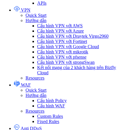
APIs
VPN
Quick Start
Hướng dẫn
Cấu hình VPN với AWS
Cấu hình VPN với Azure
Cấu hình VPN với Draytek Virgo2960
Cấu hình VPN với Fortinet
Cấu hình VPN với Google Cloud
Cấu hình VPN với mikrotik
Cấu hình VPN với pfsense
Cấu hình VPN với strongSwan
Kết nối mạng của 2 khách hàng trên Bizfly
Cloud
Resources
WAF
Quick Start
Hướng dẫn
Cấu hình Policy
Cấu hình WAF
Resources
Custom Rules
Fixed Rules
Anti DDoS