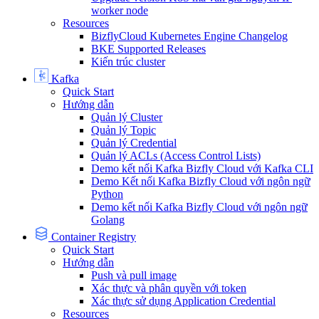
worker node
Resources
BizflyCloud Kubernetes Engine Changelog
BKE Supported Releases
Kiến trúc cluster
Kafka
Quick Start
Hướng dẫn
Quản lý Cluster
Quản lý Topic
Quản lý Credential
Quản lý ACLs (Access Control Lists)
Demo kết nối Kafka Bizfly Cloud với Kafka CLI
Demo Kết nối Kafka Bizfly Cloud với ngôn ngữ
Python
Demo kết nối Kafka Bizfly Cloud với ngôn ngữ
Golang
Container Registry
Quick Start
Hướng dẫn
Push và pull image
Xác thực và phân quyền với token
Xác thực sử dụng Application Credential
Resources