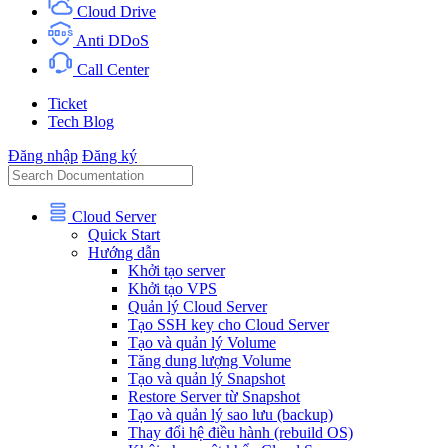
Cloud Drive
Anti DDoS
Call Center
Ticket
Tech Blog
Đăng nhập
Đăng ký
Cloud Server
Quick Start
Hướng dẫn
Khởi tạo server
Khởi tạo VPS
Quản lý Cloud Server
Tạo SSH key cho Cloud Server
Tạo và quản lý Volume
Tăng dung lượng Volume
Tạo và quản lý Snapshot
Restore Server từ Snapshot
Tạo và quản lý sao lưu (backup)
Thay đổi hệ điều hành (rebuild OS)