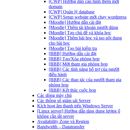
[CWP] Hướng dẫn cấu hình thêm mới
domain
[CWP] Quản lý database
[CWP] Setup website mới chạy wordpress
[Moodle] Hướng dẫn cài đặt
[Moodle] Thêm tài khoản người dùng
[Moodle] Tạo chủ đề và khóa học
[Moodle] Thêm bài học và tạo nội dung
cho bài học
[Moodle] Tạo bài kiểm tra
[BBB] Hướng dẫn cài đặt
[BBB] Tạo/Xóa phòng họp
[BBB] Mời tham gia phòng họp
[BBB] Các tính năng hỗ trợ của người
điều hành
[BBB] Các thao tác của người tham gia
phòng họp
[BBB] Kết thúc cuộc họp
Các dòng máy chủ
Các thông số giám sát Server
Kích hoạt âm thanh trên Windows Server
[Linux server] Hướng dẫn tăng dung lượng ổ
không cần tắt server
Availability Zone và Region
Bandwidth – Datatransfer