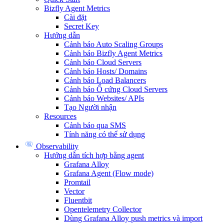
Bizfly Agent Metrics
Cài đặt
Secret Key
Hướng dẫn
Cảnh báo Auto Scaling Groups
Cảnh báo Bizfly Agent Metrics
Cảnh báo Cloud Servers
Cảnh báo Hosts/ Domains
Cảnh báo Load Balancers
Cảnh báo Ổ cứng Cloud Servers
Cảnh báo Websites/ APIs
Tạo Người nhận
Resources
Cảnh báo qua SMS
Tính năng có thể sử dụng
Observability
Hướng dẫn tích hợp bằng agent
Grafana Alloy
Grafana Agent (Flow mode)
Promtail
Vector
Fluentbit
Opentelemetry Collector
Dùng Grafana Alloy push metrics và import