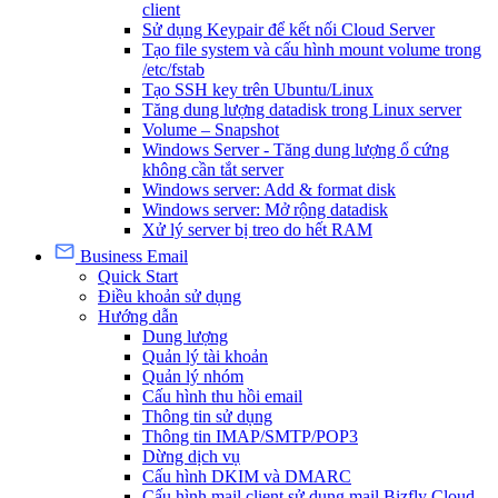
client
Sử dụng Keypair để kết nối Cloud Server
Tạo file system và cấu hình mount volume trong
/etc/fstab
Tạo SSH key trên Ubuntu/Linux
Tăng dung lượng datadisk trong Linux server
Volume – Snapshot
Windows Server - Tăng dung lượng ổ cứng
không cần tắt server
Windows server: Add & format disk
Windows server: Mở rộng datadisk
Xử lý server bị treo do hết RAM
Business Email
Quick Start
Điều khoản sử dụng
Hướng dẫn
Dung lượng
Quản lý tài khoản
Quản lý nhóm
Cấu hình thu hồi email
Thông tin sử dụng
Thông tin IMAP/SMTP/POP3
Dừng dịch vụ
Cấu hình DKIM và DMARC
Cấu hình mail client sử dụng mail Bizfly Cloud