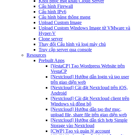
Khôi phục mật khẩu Cloud Server
Cấu hình Firewall
Cấu hình IPv6
Cấu hình băng thông mạng
Upload Custom Image
Upload Custom Windows Image từ VMware và
Hyper-V
Clone server
Thay đổi Cấu hình và loại máy chủ
Truy cập server qua console
Resources
Prebuilt Apps
[VestaCP] Tạo Wordpress Website trên
VestaCP
[Nextcloud] Hướng dẫn login và tạo user
trên giao diện web
[Nextcloud] Cài đặt Nextcloud trên iOS,
Android
[Nextcloud] Cài đặt Nextcloud client trên
Windows và đồng bộ
[Nextcloud] Hướng dẫn tạo thư mục,
upload file, share file trên giao diện web
[Nextcloud] Hướng dẫn tích hợp Simple
Storage vào Nextcloud
[CWP] Tạo và quản lý account