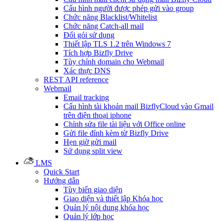
Cấu hình người được phép gửi vào group
Chức năng Blacklist/Whitelist
Chức năng Catch-all mail
Đổi gói sử dụng
Thiết lập TLS 1.2 trên Windows 7
Tích hợp Bizfly Drive
Tùy chỉnh domain cho Webmail
Xác thực DNS
REST API reference
Webmail
Email tracking
Cấu hình tài khoản mail BizflyCloud vào Gmail
trên điện thoại iphone
Chỉnh sửa file tài liệu với Office online
Gửi file đính kèm từ Bizfly Drive
Hẹn giờ gửi mail
Sử dụng split view
LMS
Quick Start
Hướng dẫn
Tùy biến giao diện
Giao diện và thiết lập Khóa học
Quản lý nội dung khóa học
Quản lý lớp học