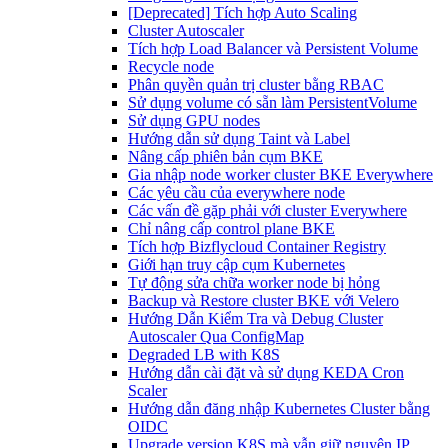
[Deprecated] Tích hợp Auto Scaling
Cluster Autoscaler
Tích hợp Load Balancer và Persistent Volume
Recycle node
Phân quyền quản trị cluster bằng RBAC
Sử dụng volume có sẵn làm PersistentVolume
Sử dụng GPU nodes
Hướng dẫn sử dụng Taint và Label
Nâng cấp phiên bản cụm BKE
Gia nhập node worker cluster BKE Everywhere
Các yêu cầu của everywhere node
Các vấn đề gặp phải với cluster Everywhere
Chỉ nâng cấp control plane BKE
Tích hợp Bizflycloud Container Registry
Giới hạn truy cập cụm Kubernetes
Tự động sửa chữa worker node bị hỏng
Backup và Restore cluster BKE với Velero
Hướng Dẫn Kiểm Tra và Debug Cluster
Autoscaler Qua ConfigMap
Degraded LB with K8S
Hướng dẫn cài đặt và sử dụng KEDA Cron
Scaler
Hướng dẫn đăng nhập Kubernetes Cluster bằng
OIDC
Upgrade version K8S mà vẫn giữ nguyên IP