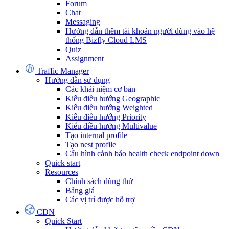
Forum
Chat
Messaging
Hướng dẫn thêm tài khoản người dùng vào hệ
thống Bizfly Cloud LMS
Quiz
Assignment
Traffic Manager
Hướng dẫn sử dụng
Các khái niệm cơ bản
Kiểu điều hướng Geographic
Kiểu điều hướng Weighted
Kiểu điều hướng Priority
Kiểu điều hướng Multivalue
Tạo internal profile
Tạo nest profile
Cấu hình cảnh báo health check endpoint down
Quick start
Resources
Chính sách dùng thử
Bảng giá
Các vị trí được hỗ trợ
CDN
Quick Start