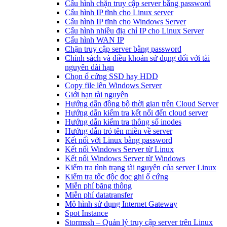
Cấu hình chặn truy cập server bằng password
Cấu hình IP tĩnh cho Linux server
Cấu hình IP tĩnh cho Windows Server
Cấu hình nhiều địa chỉ IP cho Linux Server
Cấu hình WAN IP
Chặn truy cập server bằng password
Chính sách và điều khoản sử dụng đối với tài
nguyên dài hạn
Chọn ổ cứng SSD hay HDD
Copy file lên Windows Server
Giới hạn tài nguyên
Hướng dẫn đồng bộ thời gian trên Cloud Server
Hướng dẫn kiểm tra kết nối đến cloud server
Hướng dẫn kiểm tra thông số inodes
Hướng dẫn trỏ tên miền về server
Kết nối với Linux bằng password
Kết nối Windows Server từ Linux
Kết nối Windows Server từ Windows
Kiểm tra tình trạng tài nguyên của server Linux
Kiểm tra tốc độc đọc ghi ổ cứng
Miễn phí băng thông
Miễn phí datatransfer
Mô hình sử dụng Internet Gateway
Spot Instance
Stormssh – Quản lý truy cập server trên Linux