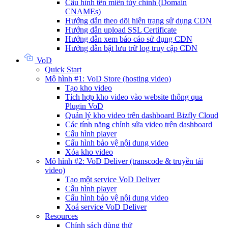
Cấu hình tên miền tùy chỉnh (Domain
CNAMEs)
Hướng dẫn theo dõi hiện trạng sử dụng CDN
Hướng dẫn upload SSL Certificate
Hướng dẫn xem báo cáo sử dụng CDN
Hướng dẫn bật lưu trữ log truy cập CDN
VoD
Quick Start
Mô hình #1: VoD Store (hosting video)
Tạo kho video
Tích hợp kho video vào website thông qua
Plugin VoD
Quản lý kho video trên dashboard Bizfly Cloud
Các tính năng chỉnh sửa video trên dashboard
Cấu hình player
Cấu hình bảo vệ nội dung video
Xóa kho video
Mô hình #2: VoD Deliver (transcode & truyền tải
video)
Tạo một service VoD Deliver
Cấu hình player
Cấu hình bảo vệ nội dung video
Xoá service VoD Deliver
Resources
Chính sách dùng thử