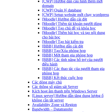
[CWP] Hướng dẫn cấu hình thêm mới
domain
[CWP] Quản lý database
[CWP] Setup website mới chạy wordpress
[Moodle] Hướng dẫn cài đặt
[Moodle] Thêm tài khoản người dùng
[Moodle] Tạo chủ đề và khóa học
[Moodle] Thêm bài học và tạo nội dung
cho bài học
[Moodle] Tạo bài kiểm tra
[BBB] Hướng dẫn cài đặt
[BBB] Tạo/Xóa phòng họp
[BBB] Mời tham gia phòng họp
[BBB] Các tính năng hỗ trợ của người
điều hành
[BBB] Các thao tác của người tham gia
phòng họp
[BBB] Kết thúc cuộc họp
Các dòng máy chủ
Các thông số giám sát Server
Kích hoạt âm thanh trên Windows Server
[Linux server] Hướng dẫn tăng dung lượng ổ
không cần tắt server
Availability Zone và Region
Bandwidth – Datatransfer