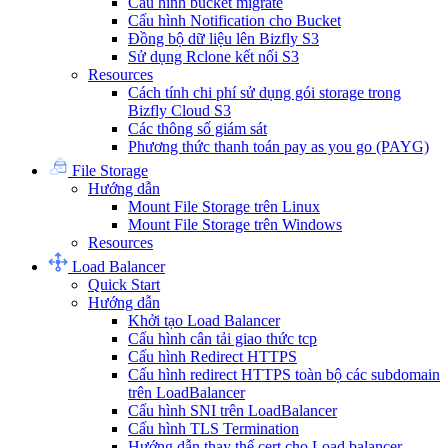
Cấu hình bucket migrate
Cấu hình Notification cho Bucket
Đồng bộ dữ liệu lên Bizfly S3
Sử dụng Rclone kết nối S3
Resources
Cách tính chi phí sử dụng gói storage trong
Bizfly Cloud S3
Các thông số giám sát
Phương thức thanh toán pay as you go (PAYG)
File Storage
Hướng dẫn
Mount File Storage trên Linux
Mount File Storage trên Windows
Resources
Load Balancer
Quick Start
Hướng dẫn
Khởi tạo Load Balancer
Cấu hình cân tải giao thức tcp
Cấu hình Redirect HTTPS
Cấu hình redirect HTTPS toàn bộ các subdomain
trên LoadBalancer
Cấu hình SNI trên LoadBalancer
Cấu hình TLS Termination
Hướng dẫn thay thế cert cho Load balancer