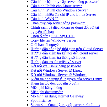
Cấu hình chặn truy cập server bằng password
Cấu hình IP tĩnh cho Linux server
Cấu hình IP tĩnh cho Windows Server
Cấu hình nhiều địa chỉ IP cho Linux Server
Cấu hình WAN IP
Chặn truy cập server bằng password
Chính sách và điều khoản sử dụng đối với tài
nguyên dài hạn
Chọn ổ cứng SSD hay HDD
Copy file lên Windows Server
Giới hạn tài nguyên
Hướng dẫn đồng bộ thời gian trên Cloud Server
Hướng dẫn kiểm tra kết nối đến cloud server
Hướng dẫn kiểm tra thông số inodes
Hướng dẫn trỏ tên miền về server
Kết nối với Linux bằng password
Kết nối Windows Server từ Linux
Kết nối Windows Server từ Windows
Kiểm tra tình trạng tài nguyên của server Linux
Kiểm tra tốc độc đọc ghi ổ cứng
Miễn phí băng thông
Miễn phí datatransfer
Mô hình sử dụng Internet Gateway
Spot Instance
Stormssh – Quản lý truy cập server trên Linux