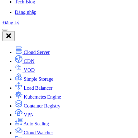
Tech Blog
Đăng nhập
Đăng ký
Cloud Server
CDN
VOD
Simple Storage
Load Balancer
Kubernetes Engine
Container Registry
VPN
Auto Scaling
Cloud Watcher