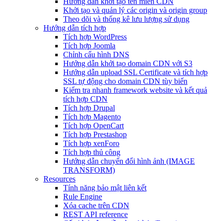
Hướng dẫn khởi tạo tên miền CDN
Khởi tạo và quản lý các origin và origin group
Theo dõi và thống kê lưu lượng sử dụng
Hướng dẫn tích hợp
Tích hợp WordPress
Tích hợp Joomla
Chỉnh cấu hình DNS
Hướng dẫn khởi tạo domain CDN với S3
Hướng dẫn upload SSL Certificate và tích hợp
SSL tự động cho domain CDN tùy biến
Kiểm tra nhanh framework website và kết quả
tích hợp CDN
Tích hợp Drupal
Tích hợp Magento
Tích hợp OpenCart
Tích hợp Prestashop
Tích hợp xenForo
Tích hợp thủ công
Hướng dẫn chuyển đổi hình ảnh (IMAGE
TRANSFORM)
Resources
Tính năng bảo mật liên kết
Rule Engine
Xóa cache trên CDN
REST API reference