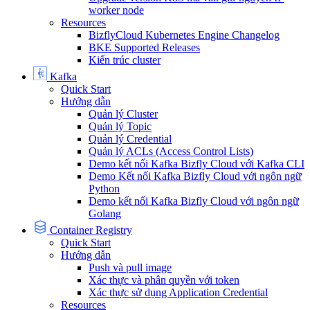
worker node
Resources
BizflyCloud Kubernetes Engine Changelog
BKE Supported Releases
Kiến trúc cluster
Kafka
Quick Start
Hướng dẫn
Quản lý Cluster
Quản lý Topic
Quản lý Credential
Quản lý ACLs (Access Control Lists)
Demo kết nối Kafka Bizfly Cloud với Kafka CLI
Demo Kết nối Kafka Bizfly Cloud với ngôn ngữ
Python
Demo kết nối Kafka Bizfly Cloud với ngôn ngữ
Golang
Container Registry
Quick Start
Hướng dẫn
Push và pull image
Xác thực và phân quyền với token
Xác thực sử dụng Application Credential
Resources