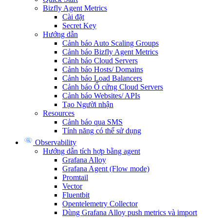
Bizfly Agent Metrics
Cài đặt
Secret Key
Hướng dẫn
Cảnh báo Auto Scaling Groups
Cảnh báo Bizfly Agent Metrics
Cảnh báo Cloud Servers
Cảnh báo Hosts/ Domains
Cảnh báo Load Balancers
Cảnh báo Ổ cứng Cloud Servers
Cảnh báo Websites/ APIs
Tạo Người nhận
Resources
Cảnh báo qua SMS
Tính năng có thể sử dụng
Observability
Hướng dẫn tích hợp bằng agent
Grafana Alloy
Grafana Agent (Flow mode)
Promtail
Vector
Fluentbit
Opentelemetry Collector
Dùng Grafana Alloy push metrics và import