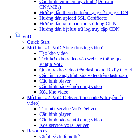
Cấu hình tên miền tùy chỉnh (Domain
CNAMEs)
Hướng dẫn theo dõi hiện trạng sử dụng CDN
Hướng dẫn upload SSL Certificate
Hướng dẫn xem báo cáo sử dụng CDN
Hướng dẫn bật lưu trữ log truy cập CDN
VoD
Quick Start
Mô hình #1: VoD Store (hosting video)
Tạo kho video
Tích hợp kho video vào website thông qua
Plugin VoD
Quản lý kho video trên dashboard Bizfly Cloud
Các tính năng chỉnh sửa video trên dashboard
Cấu hình player
Cấu hình bảo vệ nội dung video
Xóa kho video
Mô hình #2: VoD Deliver (transcode & truyền tải
video)
Tạo một service VoD Deliver
Cấu hình player
Cấu hình bảo vệ nội dung video
Xoá service VoD Deliver
Resources
Chính sách dùng thử