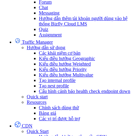
Forum
Chat
Messaging
Hướng dẫn thêm tài khoản người dùng vào hệ
thống Bizfly Cloud LMS
Quiz
Assignment
Traffic Manager
Hướng dẫn sử dụng
Các khái niệm cơ bản
Kiểu điều hướng Geographic
Kiểu điều hướng Weighted
Kiểu điều hướng Priority
Kiểu điều hướng Multivalue
Tạo internal profile
Tạo nest profile
Cấu hình cảnh báo health check endpoint down
Quick start
Resources
Chính sách dùng thử
Bảng giá
Các vị trí được hỗ trợ
CDN
Quick Start