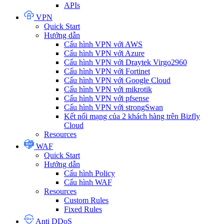
APIs
VPN
Quick Start
Hướng dẫn
Cấu hình VPN với AWS
Cấu hình VPN với Azure
Cấu hình VPN với Draytek Virgo2960
Cấu hình VPN với Fortinet
Cấu hình VPN với Google Cloud
Cấu hình VPN với mikrotik
Cấu hình VPN với pfsense
Cấu hình VPN với strongSwan
Kết nối mạng của 2 khách hàng trên Bizfly
Cloud
Resources
WAF
Quick Start
Hướng dẫn
Cấu hình Policy
Cấu hình WAF
Resources
Custom Rules
Fixed Rules
Anti DDoS