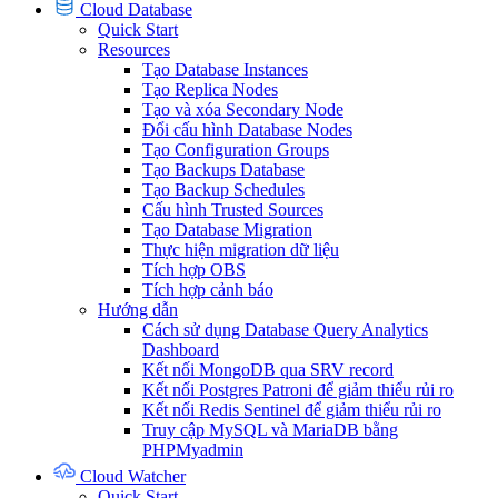
Cloud Database
Quick Start
Resources
Tạo Database Instances
Tạo Replica Nodes
Tạo và xóa Secondary Node
Đổi cấu hình Database Nodes
Tạo Configuration Groups
Tạo Backups Database
Tạo Backup Schedules
Cấu hình Trusted Sources
Tạo Database Migration
Thực hiện migration dữ liệu
Tích hợp OBS
Tích hợp cảnh báo
Hướng dẫn
Cách sử dụng Database Query Analytics
Dashboard
Kết nối MongoDB qua SRV record
Kết nối Postgres Patroni để giảm thiểu rủi ro
Kết nối Redis Sentinel để giảm thiểu rủi ro
Truy cập MySQL và MariaDB bằng
PHPMyadmin
Cloud Watcher
Quick Start