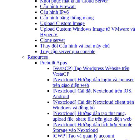
Khôi phục mật khẩu Cloud Server
Cấu hình Firewall
Cấu hình IPv6
Cấu hình băng thông mạng
Upload Custom Image
Upload Custom Windows Image từ VMware và
Hyper-V
Clone server
Thay đổi Cấu hình và loại máy chủ
Truy cập server qua console
Resources
Prebuilt Apps
[VestaCP] Tạo Wordpress Website trên
VestaCP
[Nextcloud] Hướng dẫn login và tạo user
trên giao diện web
[Nextcloud] Cài đặt Nextcloud trên iOS,
Android
[Nextcloud] Cài đặt Nextcloud client trên
Windows và đồng bộ
[Nextcloud] Hướng dẫn tạo thư mục,
upload file, share file trên giao diện web
[Nextcloud] Hướng dẫn tích hợp Simple
Storage vào Nextcloud
[CWP] Tạo và quản lý account