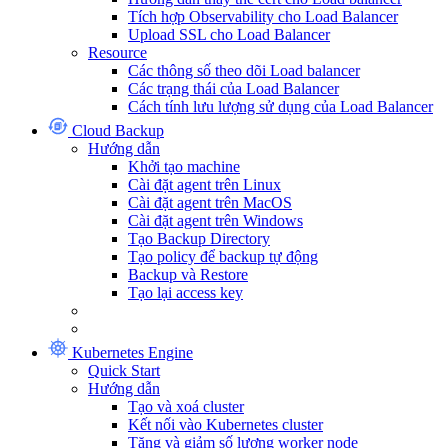
Tích hợp Observability cho Load Balancer
Upload SSL cho Load Balancer
Resource
Các thông số theo dõi Load balancer
Các trạng thái của Load Balancer
Cách tính lưu lượng sử dụng của Load Balancer
Cloud Backup
Hướng dẫn
Khởi tạo machine
Cài đặt agent trên Linux
Cài đặt agent trên MacOS
Cài đặt agent trên Windows
Tạo Backup Directory
Tạo policy để backup tự động
Backup và Restore
Tạo lại access key
Kubernetes Engine
Quick Start
Hướng dẫn
Tạo và xoá cluster
Kết nối vào Kubernetes cluster
Tăng và giảm số lượng worker node