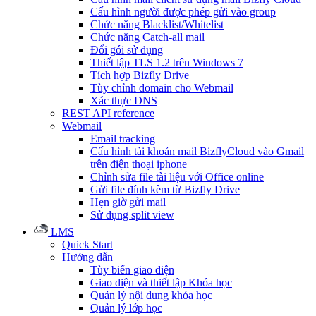
Cấu hình người được phép gửi vào group
Chức năng Blacklist/Whitelist
Chức năng Catch-all mail
Đổi gói sử dụng
Thiết lập TLS 1.2 trên Windows 7
Tích hợp Bizfly Drive
Tùy chỉnh domain cho Webmail
Xác thực DNS
REST API reference
Webmail
Email tracking
Cấu hình tài khoản mail BizflyCloud vào Gmail
trên điện thoại iphone
Chỉnh sửa file tài liệu với Office online
Gửi file đính kèm từ Bizfly Drive
Hẹn giờ gửi mail
Sử dụng split view
LMS
Quick Start
Hướng dẫn
Tùy biến giao diện
Giao diện và thiết lập Khóa học
Quản lý nội dung khóa học
Quản lý lớp học