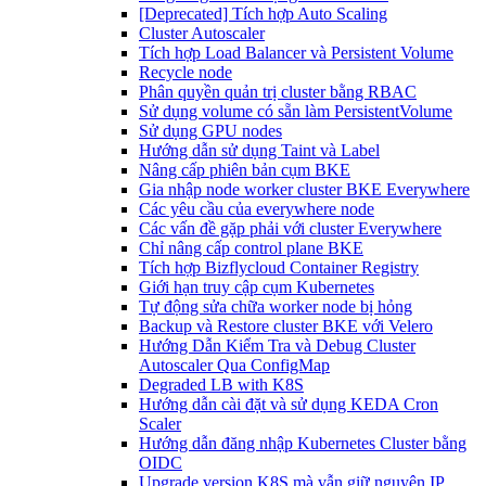
[Deprecated] Tích hợp Auto Scaling
Cluster Autoscaler
Tích hợp Load Balancer và Persistent Volume
Recycle node
Phân quyền quản trị cluster bằng RBAC
Sử dụng volume có sẵn làm PersistentVolume
Sử dụng GPU nodes
Hướng dẫn sử dụng Taint và Label
Nâng cấp phiên bản cụm BKE
Gia nhập node worker cluster BKE Everywhere
Các yêu cầu của everywhere node
Các vấn đề gặp phải với cluster Everywhere
Chỉ nâng cấp control plane BKE
Tích hợp Bizflycloud Container Registry
Giới hạn truy cập cụm Kubernetes
Tự động sửa chữa worker node bị hỏng
Backup và Restore cluster BKE với Velero
Hướng Dẫn Kiểm Tra và Debug Cluster
Autoscaler Qua ConfigMap
Degraded LB with K8S
Hướng dẫn cài đặt và sử dụng KEDA Cron
Scaler
Hướng dẫn đăng nhập Kubernetes Cluster bằng
OIDC
Upgrade version K8S mà vẫn giữ nguyên IP