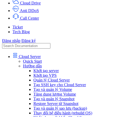
Cloud Drive
Anti DDoS
Call Center
Ticket
Tech Blog
Đăng nhập
Đăng ký
Cloud Server
Quick Start
Hướng dẫn
Khởi tạo server
Khởi tạo VPS
Quản lý Cloud Server
Tạo SSH key cho Cloud Server
Tạo và quản lý Volume
Tăng dung lượng Volume
Tạo và quản lý Snapshot
Restore Server từ Snapshot
Tạo và quản lý sao lưu (backup)
Thay đổi hệ điều hành (rebuild OS)