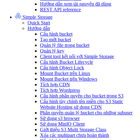
Hướng dẫn xem tài nguyên đã dùng
REST API reference
Simple Storage
Quick Start
Hướng dẫn
Cấu hình bucket
Tạo mới bucket
Quản lý file trong bucket
Quản lý key
Client tool kết nối với Simple Storage
Cấu hình Bucket Lifecycle
Cấu hình Object Lock
Mount Bucket trên Linux
Mount Bucket trên Windows
Tích hợp CDN
Tích hợp Wordpress
Cấu hình phân quyền cho bucket trong S3
Cấu hình tùy chỉnh tên miền cho S3 Static
Website Hosting sử dụng CDN
Phân quyền quản lý bucket cho những subuser
Sử dụng s3 browser
Sử dụng MinIO Client
Giới thiệu S3 Multi Storage Class
Xóa các multipart chưa hoàn thành