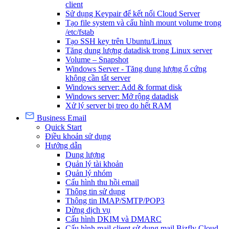
client
Sử dụng Keypair để kết nối Cloud Server
Tạo file system và cấu hình mount volume trong
/etc/fstab
Tạo SSH key trên Ubuntu/Linux
Tăng dung lượng datadisk trong Linux server
Volume – Snapshot
Windows Server - Tăng dung lượng ổ cứng
không cần tắt server
Windows server: Add & format disk
Windows server: Mở rộng datadisk
Xử lý server bị treo do hết RAM
Business Email
Quick Start
Điều khoản sử dụng
Hướng dẫn
Dung lượng
Quản lý tài khoản
Quản lý nhóm
Cấu hình thu hồi email
Thông tin sử dụng
Thông tin IMAP/SMTP/POP3
Dừng dịch vụ
Cấu hình DKIM và DMARC
Cấu hình mail client sử dụng mail Bizfly Cloud