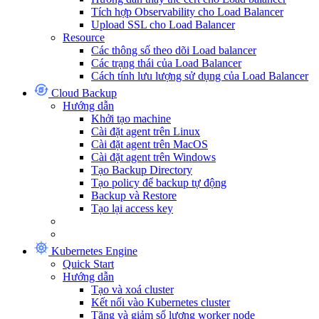
Tích hợp Observability cho Load Balancer
Upload SSL cho Load Balancer
Resource
Các thông số theo dõi Load balancer
Các trạng thái của Load Balancer
Cách tính lưu lượng sử dụng của Load Balancer
Cloud Backup
Hướng dẫn
Khởi tạo machine
Cài đặt agent trên Linux
Cài đặt agent trên MacOS
Cài đặt agent trên Windows
Tạo Backup Directory
Tạo policy để backup tự động
Backup và Restore
Tạo lại access key
Kubernetes Engine
Quick Start
Hướng dẫn
Tạo và xoá cluster
Kết nối vào Kubernetes cluster
Tăng và giảm số lượng worker node