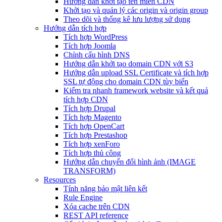
Hướng dẫn khởi tạo tên miền CDN
Khởi tạo và quản lý các origin và origin group
Theo dõi và thống kê lưu lượng sử dụng
Hướng dẫn tích hợp
Tích hợp WordPress
Tích hợp Joomla
Chỉnh cấu hình DNS
Hướng dẫn khởi tạo domain CDN với S3
Hướng dẫn upload SSL Certificate và tích hợp
SSL tự động cho domain CDN tùy biến
Kiểm tra nhanh framework website và kết quả
tích hợp CDN
Tích hợp Drupal
Tích hợp Magento
Tích hợp OpenCart
Tích hợp Prestashop
Tích hợp xenForo
Tích hợp thủ công
Hướng dẫn chuyển đổi hình ảnh (IMAGE
TRANSFORM)
Resources
Tính năng bảo mật liên kết
Rule Engine
Xóa cache trên CDN
REST API reference