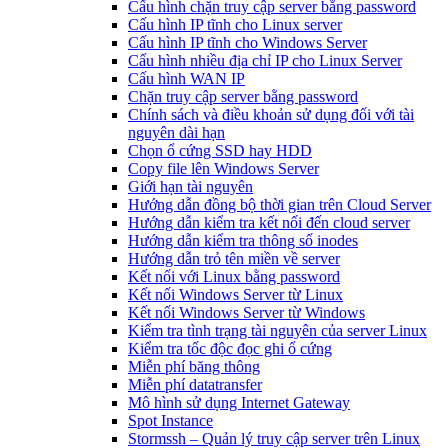
Cấu hình chặn truy cập server bằng password
Cấu hình IP tĩnh cho Linux server
Cấu hình IP tĩnh cho Windows Server
Cấu hình nhiều địa chỉ IP cho Linux Server
Cấu hình WAN IP
Chặn truy cập server bằng password
Chính sách và điều khoản sử dụng đối với tài
nguyên dài hạn
Chọn ổ cứng SSD hay HDD
Copy file lên Windows Server
Giới hạn tài nguyên
Hướng dẫn đồng bộ thời gian trên Cloud Server
Hướng dẫn kiểm tra kết nối đến cloud server
Hướng dẫn kiểm tra thông số inodes
Hướng dẫn trỏ tên miền về server
Kết nối với Linux bằng password
Kết nối Windows Server từ Linux
Kết nối Windows Server từ Windows
Kiểm tra tình trạng tài nguyên của server Linux
Kiểm tra tốc độc đọc ghi ổ cứng
Miễn phí băng thông
Miễn phí datatransfer
Mô hình sử dụng Internet Gateway
Spot Instance
Stormssh – Quản lý truy cập server trên Linux