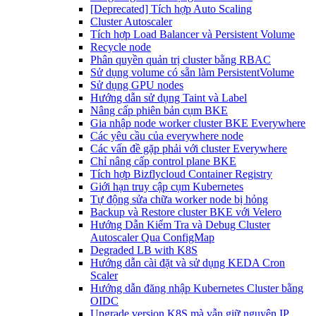
[Deprecated] Tích hợp Auto Scaling
Cluster Autoscaler
Tích hợp Load Balancer và Persistent Volume
Recycle node
Phân quyền quản trị cluster bằng RBAC
Sử dụng volume có sẵn làm PersistentVolume
Sử dụng GPU nodes
Hướng dẫn sử dụng Taint và Label
Nâng cấp phiên bản cụm BKE
Gia nhập node worker cluster BKE Everywhere
Các yêu cầu của everywhere node
Các vấn đề gặp phải với cluster Everywhere
Chỉ nâng cấp control plane BKE
Tích hợp Bizflycloud Container Registry
Giới hạn truy cập cụm Kubernetes
Tự động sửa chữa worker node bị hỏng
Backup và Restore cluster BKE với Velero
Hướng Dẫn Kiểm Tra và Debug Cluster
Autoscaler Qua ConfigMap
Degraded LB with K8S
Hướng dẫn cài đặt và sử dụng KEDA Cron
Scaler
Hướng dẫn đăng nhập Kubernetes Cluster bằng
OIDC
Upgrade version K8S mà vẫn giữ nguyên IP