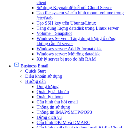
client
Sử dụng Keypair để kết nối Cloud Server
Tạo file system và cấu hình mount volume trong
/etc/fstab
Tạo SSH key trên Ubuntu/Linux
Tăng dung lượng datadisk trong Linux server
Volume – Snapshot
Windows Server - Tăng dung lượng ổ cứng
không cần tắt server
Windows server: Add & format disk
Windows server: Mở rộng datadisk
Xử lý server bị treo do hết RAM
Business Email
Quick Start
Điều khoản sử dụng
Hướng dẫn
Dung lượng
Quản lý tài khoản
Quản lý nhóm
Cấu hình thu hồi email
Thông tin sử dụng
Thông tin IMAP/SMTP/POP3
Dừng dịch vụ
Cấu hình DKIM và DMARC
Cấu hình mail client sử dụng mail Bizfly Cloud