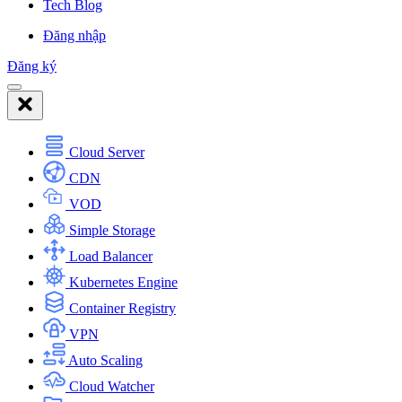
Tech Blog
Đăng nhập
Đăng ký
Cloud Server
CDN
VOD
Simple Storage
Load Balancer
Kubernetes Engine
Container Registry
VPN
Auto Scaling
Cloud Watcher