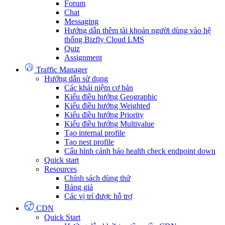
Forum
Chat
Messaging
Hướng dẫn thêm tài khoản người dùng vào hệ
thống Bizfly Cloud LMS
Quiz
Assignment
Traffic Manager
Hướng dẫn sử dụng
Các khái niệm cơ bản
Kiểu điều hướng Geographic
Kiểu điều hướng Weighted
Kiểu điều hướng Priority
Kiểu điều hướng Multivalue
Tạo internal profile
Tạo nest profile
Cấu hình cảnh báo health check endpoint down
Quick start
Resources
Chính sách dùng thử
Bảng giá
Các vị trí được hỗ trợ
CDN
Quick Start