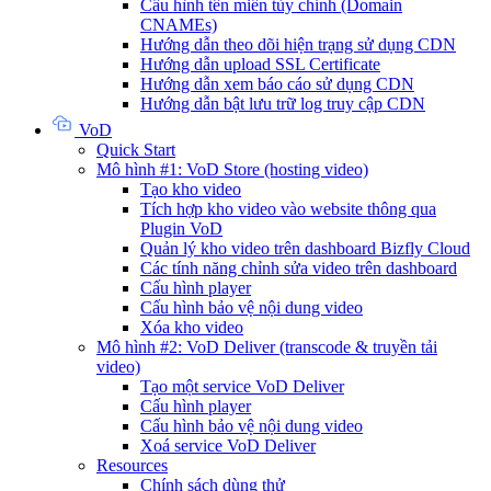
Cấu hình tên miền tùy chỉnh (Domain
CNAMEs)
Hướng dẫn theo dõi hiện trạng sử dụng CDN
Hướng dẫn upload SSL Certificate
Hướng dẫn xem báo cáo sử dụng CDN
Hướng dẫn bật lưu trữ log truy cập CDN
VoD
Quick Start
Mô hình #1: VoD Store (hosting video)
Tạo kho video
Tích hợp kho video vào website thông qua
Plugin VoD
Quản lý kho video trên dashboard Bizfly Cloud
Các tính năng chỉnh sửa video trên dashboard
Cấu hình player
Cấu hình bảo vệ nội dung video
Xóa kho video
Mô hình #2: VoD Deliver (transcode & truyền tải
video)
Tạo một service VoD Deliver
Cấu hình player
Cấu hình bảo vệ nội dung video
Xoá service VoD Deliver
Resources
Chính sách dùng thử