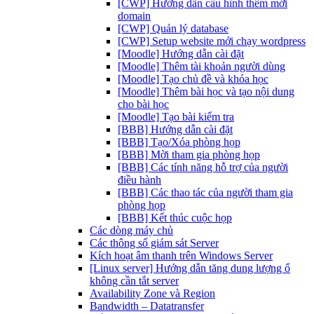
[CWP] Hướng dẫn cấu hình thêm mới
domain
[CWP] Quản lý database
[CWP] Setup website mới chạy wordpress
[Moodle] Hướng dẫn cài đặt
[Moodle] Thêm tài khoản người dùng
[Moodle] Tạo chủ đề và khóa học
[Moodle] Thêm bài học và tạo nội dung
cho bài học
[Moodle] Tạo bài kiểm tra
[BBB] Hướng dẫn cài đặt
[BBB] Tạo/Xóa phòng họp
[BBB] Mời tham gia phòng họp
[BBB] Các tính năng hỗ trợ của người
điều hành
[BBB] Các thao tác của người tham gia
phòng họp
[BBB] Kết thúc cuộc họp
Các dòng máy chủ
Các thông số giám sát Server
Kích hoạt âm thanh trên Windows Server
[Linux server] Hướng dẫn tăng dung lượng ổ
không cần tắt server
Availability Zone và Region
Bandwidth – Datatransfer