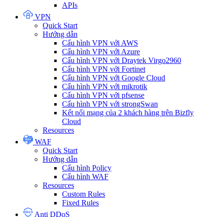
APIs
VPN
Quick Start
Hướng dẫn
Cấu hình VPN với AWS
Cấu hình VPN với Azure
Cấu hình VPN với Draytek Virgo2960
Cấu hình VPN với Fortinet
Cấu hình VPN với Google Cloud
Cấu hình VPN với mikrotik
Cấu hình VPN với pfsense
Cấu hình VPN với strongSwan
Kết nối mạng của 2 khách hàng trên Bizfly
Cloud
Resources
WAF
Quick Start
Hướng dẫn
Cấu hình Policy
Cấu hình WAF
Resources
Custom Rules
Fixed Rules
Anti DDoS