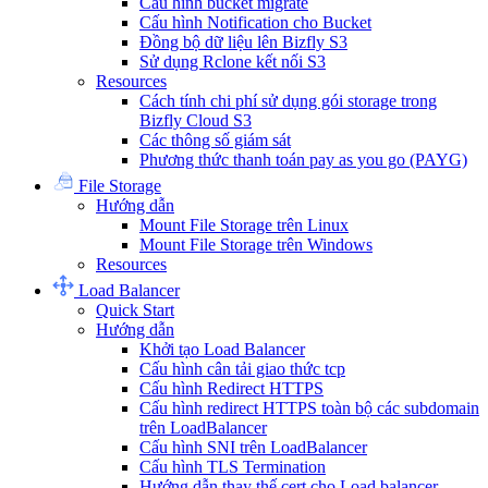
Cấu hình bucket migrate
Cấu hình Notification cho Bucket
Đồng bộ dữ liệu lên Bizfly S3
Sử dụng Rclone kết nối S3
Resources
Cách tính chi phí sử dụng gói storage trong
Bizfly Cloud S3
Các thông số giám sát
Phương thức thanh toán pay as you go (PAYG)
File Storage
Hướng dẫn
Mount File Storage trên Linux
Mount File Storage trên Windows
Resources
Load Balancer
Quick Start
Hướng dẫn
Khởi tạo Load Balancer
Cấu hình cân tải giao thức tcp
Cấu hình Redirect HTTPS
Cấu hình redirect HTTPS toàn bộ các subdomain
trên LoadBalancer
Cấu hình SNI trên LoadBalancer
Cấu hình TLS Termination
Hướng dẫn thay thế cert cho Load balancer