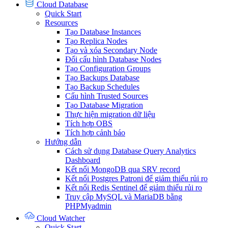
Cloud Database
Quick Start
Resources
Tạo Database Instances
Tạo Replica Nodes
Tạo và xóa Secondary Node
Đổi cấu hình Database Nodes
Tạo Configuration Groups
Tạo Backups Database
Tạo Backup Schedules
Cấu hình Trusted Sources
Tạo Database Migration
Thực hiện migration dữ liệu
Tích hợp OBS
Tích hợp cảnh báo
Hướng dẫn
Cách sử dụng Database Query Analytics
Dashboard
Kết nối MongoDB qua SRV record
Kết nối Postgres Patroni để giảm thiểu rủi ro
Kết nối Redis Sentinel để giảm thiểu rủi ro
Truy cập MySQL và MariaDB bằng
PHPMyadmin
Cloud Watcher
Quick Start