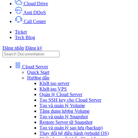
Cloud Drive
Anti DDoS
Call Center
Ticket
Tech Blog
Đăng nhập
Đăng ký
Cloud Server
Quick Start
Hướng dẫn
Khởi tạo server
Khởi tạo VPS
Quản lý Cloud Server
Tạo SSH key cho Cloud Server
Tạo và quản lý Volume
Tăng dung lượng Volume
Tạo và quản lý Snapshot
Restore Server từ Snapshot
Tạo và quản lý sao lưu (backup)
Thay đổi hệ điều hành (rebuild OS)