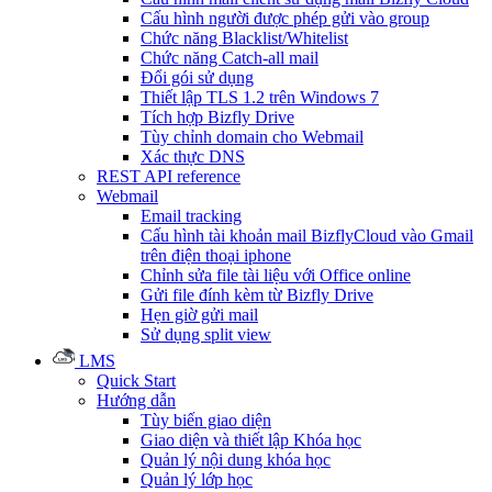
Cấu hình người được phép gửi vào group
Chức năng Blacklist/Whitelist
Chức năng Catch-all mail
Đổi gói sử dụng
Thiết lập TLS 1.2 trên Windows 7
Tích hợp Bizfly Drive
Tùy chỉnh domain cho Webmail
Xác thực DNS
REST API reference
Webmail
Email tracking
Cấu hình tài khoản mail BizflyCloud vào Gmail
trên điện thoại iphone
Chỉnh sửa file tài liệu với Office online
Gửi file đính kèm từ Bizfly Drive
Hẹn giờ gửi mail
Sử dụng split view
LMS
Quick Start
Hướng dẫn
Tùy biến giao diện
Giao diện và thiết lập Khóa học
Quản lý nội dung khóa học
Quản lý lớp học