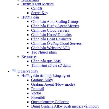
Bizfly Agent Metrics
Cài đặt
Secret Key
Hướng dẫn
Cảnh báo Auto Scaling Groups
Cảnh báo Bizfly Agent Metrics
Cảnh báo Cloud Servers
Cảnh báo Hosts/ Domains
Cảnh báo Load Balancers
Cảnh báo Ổ cứng Cloud Servers
Cảnh báo Websites/ APIs
Tạo Người nhận
Resources
Cảnh báo qua SMS
Tính năng có thể sử dụng
Observability
Hướng dẫn tích hợp bằng agent
Grafana Alloy
Grafana Agent (Flow mode)
Promtail
Vector
Fluentbit
Opentelemetry Collector
Dùng Grafana Alloy push metrics và import