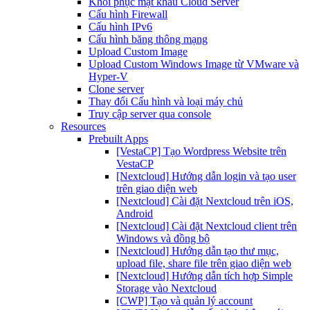
Khôi phục mật khẩu Cloud Server
Cấu hình Firewall
Cấu hình IPv6
Cấu hình băng thông mạng
Upload Custom Image
Upload Custom Windows Image từ VMware và
Hyper-V
Clone server
Thay đổi Cấu hình và loại máy chủ
Truy cập server qua console
Resources
Prebuilt Apps
[VestaCP] Tạo Wordpress Website trên
VestaCP
[Nextcloud] Hướng dẫn login và tạo user
trên giao diện web
[Nextcloud] Cài đặt Nextcloud trên iOS,
Android
[Nextcloud] Cài đặt Nextcloud client trên
Windows và đồng bộ
[Nextcloud] Hướng dẫn tạo thư mục,
upload file, share file trên giao diện web
[Nextcloud] Hướng dẫn tích hợp Simple
Storage vào Nextcloud
[CWP] Tạo và quản lý account