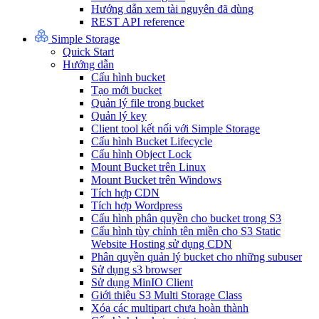
Hướng dẫn xem tài nguyên đã dùng
REST API reference
Simple Storage
Quick Start
Hướng dẫn
Cấu hình bucket
Tạo mới bucket
Quản lý file trong bucket
Quản lý key
Client tool kết nối với Simple Storage
Cấu hình Bucket Lifecycle
Cấu hình Object Lock
Mount Bucket trên Linux
Mount Bucket trên Windows
Tích hợp CDN
Tích hợp Wordpress
Cấu hình phân quyền cho bucket trong S3
Cấu hình tùy chỉnh tên miền cho S3 Static
Website Hosting sử dụng CDN
Phân quyền quản lý bucket cho những subuser
Sử dụng s3 browser
Sử dụng MinIO Client
Giới thiệu S3 Multi Storage Class
Xóa các multipart chưa hoàn thành