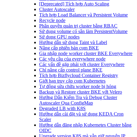
[Deprecated] Tích hợp Auto Scaling
Cluster Autoscaler
Tích hợp Load Balancer và Persistent Volume
Recycle node
Phân quyền quản trị cluster bằng RBAC
Sử dụng volume có sẵn làm PersistentVolume
Sử dụng GPU nodes
Hướng dẫn sử dụng Taint và Label
Nâng cấp phiên bản cụm BKE
Gia nhập node worker cluster BKE Everywhere
Các yêu cầu của everywhere node
Các vấn đề gặp phải với cluster Everywhere
Chỉ nâng cấp control plane BKE
Tích hợp Bizflycloud Container Registry
Giới hạn truy cập cụm Kubernetes
Tự động sửa chữa worker node bị hỏng
Backup và Restore cluster BKE với Velero
Hướng Dẫn Kiểm Tra và Debug Cluster
Autoscaler Qua ConfigMap
Degraded LB with K8S
Hướng dẫn cài đặt và sử dụng KEDA Cron
Scaler
Hướng dẫn đăng nhập Kubernetes Cluster bằng
OIDC
Upgrade version K8S mà vẫn giữ nguyên IP