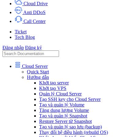
Cloud Drive
Anti DDoS
Call Center
Ticket
Tech Blog
Đăng nhập
Đăng ký
Cloud Server
Quick Start
Hướng dẫn
Khởi tạo server
Khởi tạo VPS
Quản lý Cloud Server
Tạo SSH key cho Cloud Server
Tạo và quản lý Volume
Tăng dung lượng Volume
Tạo và quản lý Snapshot
Restore Server từ Snapshot
Tạo và quản lý sao lưu (backup)
Thay đổi hệ điều hành (rebuild OS)