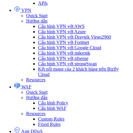
APIs
VPN
Quick Start
Hướng dẫn
Cấu hình VPN với AWS
Cấu hình VPN với Azure
Cấu hình VPN với Draytek Virgo2960
Cấu hình VPN với Fortinet
Cấu hình VPN với Google Cloud
Cấu hình VPN với mikrotik
Cấu hình VPN với pfsense
Cấu hình VPN với strongSwan
Kết nối mạng của 2 khách hàng trên Bizfly
Cloud
Resources
WAF
Quick Start
Hướng dẫn
Cấu hình Policy
Cấu hình WAF
Resources
Custom Rules
Fixed Rules
Anti DDoS