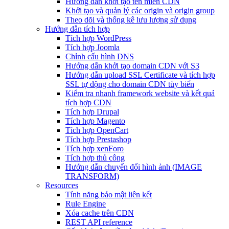
Hướng dẫn khởi tạo tên miền CDN
Khởi tạo và quản lý các origin và origin group
Theo dõi và thống kê lưu lượng sử dụng
Hướng dẫn tích hợp
Tích hợp WordPress
Tích hợp Joomla
Chỉnh cấu hình DNS
Hướng dẫn khởi tạo domain CDN với S3
Hướng dẫn upload SSL Certificate và tích hợp
SSL tự động cho domain CDN tùy biến
Kiểm tra nhanh framework website và kết quả
tích hợp CDN
Tích hợp Drupal
Tích hợp Magento
Tích hợp OpenCart
Tích hợp Prestashop
Tích hợp xenForo
Tích hợp thủ công
Hướng dẫn chuyển đổi hình ảnh (IMAGE
TRANSFORM)
Resources
Tính năng bảo mật liên kết
Rule Engine
Xóa cache trên CDN
REST API reference