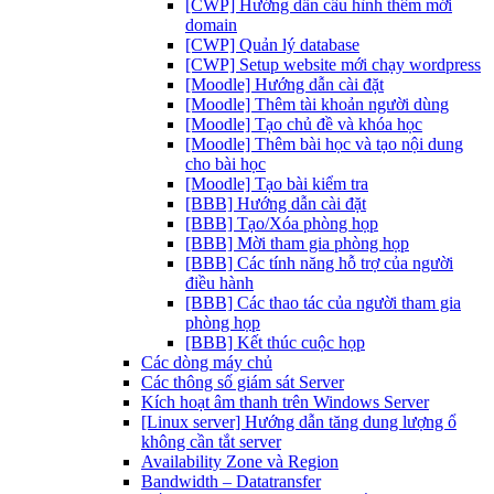
[CWP] Hướng dẫn cấu hình thêm mới
domain
[CWP] Quản lý database
[CWP] Setup website mới chạy wordpress
[Moodle] Hướng dẫn cài đặt
[Moodle] Thêm tài khoản người dùng
[Moodle] Tạo chủ đề và khóa học
[Moodle] Thêm bài học và tạo nội dung
cho bài học
[Moodle] Tạo bài kiểm tra
[BBB] Hướng dẫn cài đặt
[BBB] Tạo/Xóa phòng họp
[BBB] Mời tham gia phòng họp
[BBB] Các tính năng hỗ trợ của người
điều hành
[BBB] Các thao tác của người tham gia
phòng họp
[BBB] Kết thúc cuộc họp
Các dòng máy chủ
Các thông số giám sát Server
Kích hoạt âm thanh trên Windows Server
[Linux server] Hướng dẫn tăng dung lượng ổ
không cần tắt server
Availability Zone và Region
Bandwidth – Datatransfer