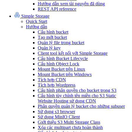
Hướng dẫn xem tài nguyên đã dùng
REST API reference
Simple Storage
Quick Start
Hướng dẫn
Cấu hình bucket
Tạo mới bucket
Quản lý file trong bucket
Quản lý key
Client tool kết nối với Simple Storage
Cấu hình Bucket Lifecycle
Cấu hình Object Lock
Mount Bucket trên Linux
Mount Bucket trên Windows
Tích hợp CDN
Tích hợp Wordpress
Cấu hình phân quyền cho bucket trong S3
Cấu hình tùy chỉnh tên miền cho S3 Static
Website Hosting sử dụng CDN
Phân quyền quản lý bucket cho những subuser
Sử dụng s3 browser
Sử dụng MinIO Client
Giới thiệu S3 Multi Storage Class
Xóa các multipart chưa hoàn thành