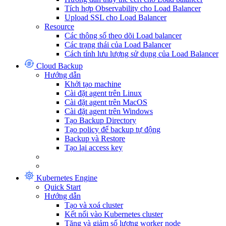
Tích hợp Observability cho Load Balancer
Upload SSL cho Load Balancer
Resource
Các thông số theo dõi Load balancer
Các trạng thái của Load Balancer
Cách tính lưu lượng sử dụng của Load Balancer
Cloud Backup
Hướng dẫn
Khởi tạo machine
Cài đặt agent trên Linux
Cài đặt agent trên MacOS
Cài đặt agent trên Windows
Tạo Backup Directory
Tạo policy để backup tự động
Backup và Restore
Tạo lại access key
Kubernetes Engine
Quick Start
Hướng dẫn
Tạo và xoá cluster
Kết nối vào Kubernetes cluster
Tăng và giảm số lượng worker node