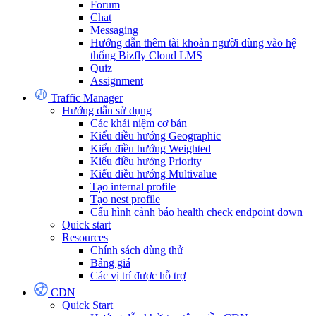
Forum
Chat
Messaging
Hướng dẫn thêm tài khoản người dùng vào hệ
thống Bizfly Cloud LMS
Quiz
Assignment
Traffic Manager
Hướng dẫn sử dụng
Các khái niệm cơ bản
Kiểu điều hướng Geographic
Kiểu điều hướng Weighted
Kiểu điều hướng Priority
Kiểu điều hướng Multivalue
Tạo internal profile
Tạo nest profile
Cấu hình cảnh báo health check endpoint down
Quick start
Resources
Chính sách dùng thử
Bảng giá
Các vị trí được hỗ trợ
CDN
Quick Start