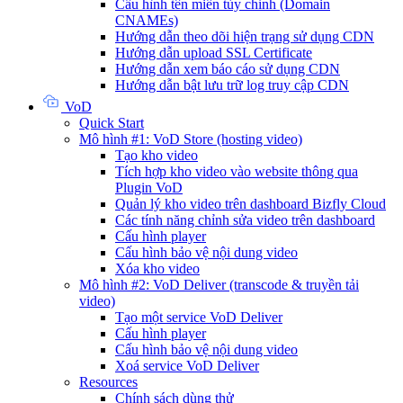
Cấu hình tên miền tùy chỉnh (Domain
CNAMEs)
Hướng dẫn theo dõi hiện trạng sử dụng CDN
Hướng dẫn upload SSL Certificate
Hướng dẫn xem báo cáo sử dụng CDN
Hướng dẫn bật lưu trữ log truy cập CDN
VoD
Quick Start
Mô hình #1: VoD Store (hosting video)
Tạo kho video
Tích hợp kho video vào website thông qua
Plugin VoD
Quản lý kho video trên dashboard Bizfly Cloud
Các tính năng chỉnh sửa video trên dashboard
Cấu hình player
Cấu hình bảo vệ nội dung video
Xóa kho video
Mô hình #2: VoD Deliver (transcode & truyền tải
video)
Tạo một service VoD Deliver
Cấu hình player
Cấu hình bảo vệ nội dung video
Xoá service VoD Deliver
Resources
Chính sách dùng thử