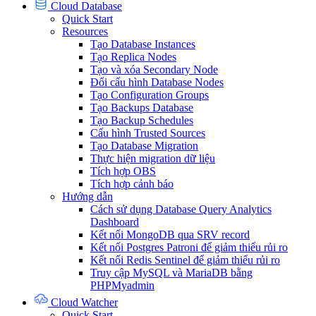
Cloud Database
Quick Start
Resources
Tạo Database Instances
Tạo Replica Nodes
Tạo và xóa Secondary Node
Đổi cấu hình Database Nodes
Tạo Configuration Groups
Tạo Backups Database
Tạo Backup Schedules
Cấu hình Trusted Sources
Tạo Database Migration
Thực hiện migration dữ liệu
Tích hợp OBS
Tích hợp cảnh báo
Hướng dẫn
Cách sử dụng Database Query Analytics
Dashboard
Kết nối MongoDB qua SRV record
Kết nối Postgres Patroni để giảm thiểu rủi ro
Kết nối Redis Sentinel để giảm thiểu rủi ro
Truy cập MySQL và MariaDB bằng
PHPMyadmin
Cloud Watcher
Quick Start