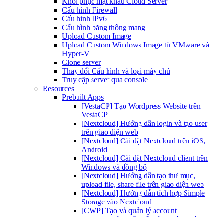
Khôi phục mật khẩu Cloud Server
Cấu hình Firewall
Cấu hình IPv6
Cấu hình băng thông mạng
Upload Custom Image
Upload Custom Windows Image từ VMware và
Hyper-V
Clone server
Thay đổi Cấu hình và loại máy chủ
Truy cập server qua console
Resources
Prebuilt Apps
[VestaCP] Tạo Wordpress Website trên
VestaCP
[Nextcloud] Hướng dẫn login và tạo user
trên giao diện web
[Nextcloud] Cài đặt Nextcloud trên iOS,
Android
[Nextcloud] Cài đặt Nextcloud client trên
Windows và đồng bộ
[Nextcloud] Hướng dẫn tạo thư mục,
upload file, share file trên giao diện web
[Nextcloud] Hướng dẫn tích hợp Simple
Storage vào Nextcloud
[CWP] Tạo và quản lý account