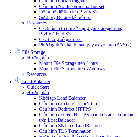
Cấu hình bucket migrate
Cấu hình Notification cho Bucket
Đồng bộ dữ liệu lên Bizfly S3
Sử dụng Rclone kết nối S3
Resources
Cách tính chi phí sử dụng gói storage trong
Bizfly Cloud S3
Các thông số giám sát
Phương thức thanh toán pay as you go (PAYG)
File Storage
Hướng dẫn
Mount File Storage trên Linux
Mount File Storage trên Windows
Resources
Load Balancer
Quick Start
Hướng dẫn
Khởi tạo Load Balancer
Cấu hình cân tải giao thức tcp
Cấu hình Redirect HTTPS
Cấu hình redirect HTTPS toàn bộ các subdomain
trên LoadBalancer
Cấu hình SNI trên LoadBalancer
Cấu hình TLS Termination
Hướng dẫn thay thế cert cho Load balancer