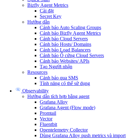
Bizfly Agent Metrics
Cài đặt
Secret Key
Hướng dẫn
Cảnh báo Auto Scaling Groups
Cảnh báo Bizfly Agent Metrics
Cảnh báo Cloud Servers
Cảnh báo Hosts/ Domains
Cảnh báo Load Balancers
Cảnh báo Ổ cứng Cloud Servers
Cảnh báo Websites/ APIs
Tạo Người nhận
Resources
Cảnh báo qua SMS
Tính năng có thể sử dụng
Observability
Hướng dẫn tích hợp bằng agent
Grafana Alloy
Grafana Agent (Flow mode)
Promtail
Vector
Fluentbit
Opentelemetry Collector
Dùng Grafana Alloy push metrics và import