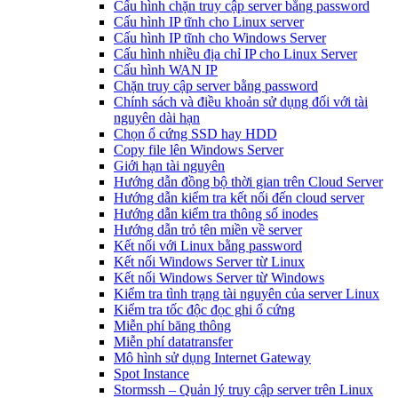
Cấu hình chặn truy cập server bằng password
Cấu hình IP tĩnh cho Linux server
Cấu hình IP tĩnh cho Windows Server
Cấu hình nhiều địa chỉ IP cho Linux Server
Cấu hình WAN IP
Chặn truy cập server bằng password
Chính sách và điều khoản sử dụng đối với tài
nguyên dài hạn
Chọn ổ cứng SSD hay HDD
Copy file lên Windows Server
Giới hạn tài nguyên
Hướng dẫn đồng bộ thời gian trên Cloud Server
Hướng dẫn kiểm tra kết nối đến cloud server
Hướng dẫn kiểm tra thông số inodes
Hướng dẫn trỏ tên miền về server
Kết nối với Linux bằng password
Kết nối Windows Server từ Linux
Kết nối Windows Server từ Windows
Kiểm tra tình trạng tài nguyên của server Linux
Kiểm tra tốc độc đọc ghi ổ cứng
Miễn phí băng thông
Miễn phí datatransfer
Mô hình sử dụng Internet Gateway
Spot Instance
Stormssh – Quản lý truy cập server trên Linux