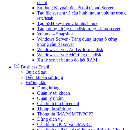
client
Sử dụng Keypair để kết nối Cloud Server
Tạo file system và cấu hình mount volume trong
/etc/fstab
Tạo SSH key trên Ubuntu/Linux
Tăng dung lượng datadisk trong Linux server
Volume – Snapshot
Windows Server - Tăng dung lượng ổ cứng
không cần tắt server
Windows server: Add & format disk
Windows server: Mở rộng datadisk
Xử lý server bị treo do hết RAM
Business Email
Quick Start
Điều khoản sử dụng
Hướng dẫn
Dung lượng
Quản lý tài khoản
Quản lý nhóm
Cấu hình thu hồi email
Thông tin sử dụng
Thông tin IMAP/SMTP/POP3
Dừng dịch vụ
Cấu hình DKIM và DMARC
Cấu hình mail client sử dụng mail Bizfly Cloud