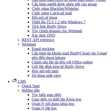
Cấu hình người được phép gửi vào group
Chức năng Blacklist/Whitelist
Chức năng Catch-all mail
Đổi gói sử dụng
Thiết lập TLS 1.2 trên Windows 7
Tích hợp Bizfly Drive
Tùy chỉnh domain cho Webmail
Xác thực DNS
REST API reference
Webmail
Email tracking
Cấu hình tài khoản mail BizflyCloud vào Gmail
trên điện thoại iphone
Chỉnh sửa file tài liệu với Office online
Gửi file đính kèm từ Bizfly Drive
Hẹn giờ gửi mail
Sử dụng split view
LMS
Quick Start
Hướng dẫn
Tùy biến giao diện
Giao diện và thiết lập Khóa học
Quản lý nội dung khóa học
Quản lý lớp học