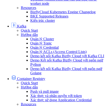
worker node
Resources
BizflyCloud Kubernetes Engine Changelog
BKE Supported Releases
Kiến trúc cluster
Kafka
Quick Start
Hướng dẫn
Quản lý Cluster
Quản lý Topic
Quản lý Credential
Quản lý ACLs (Access Control Lists)
Demo kết nối Kafka Bizfly Cloud với Kafka CLI
Demo Kết nối Kafka Bizfly Cloud với ngôn ngữ
Python
Demo kết nối Kafka Bizfly Cloud với ngôn ngữ
Golang
Container Registry
Quick Start
Hướng dẫn
Push và pull image
Xác thực và phân quyền với token
Xác thực sử dụng Application Credential
Resources