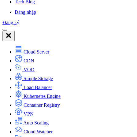
Tech Blog
Đăng nhập
Đăng ký
Cloud Server
CDN
VOD
Simple Storage
Load Balancer
Kubernetes Engine
Container Registry
VPN
Auto Scaling
Cloud Watcher