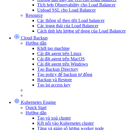
Tích hợp Observability cho Load Balancer
Upload SSL cho Load Balancer
Resource
Các thông số theo dõi Load balancer
Các trạng thái của Load Balancer
Cách tính lưu lượng sử dụng của Load Balancer
Cloud Backup
Hướng dẫn
Khởi tạo machine
Cài đặt agent trên Linux
Cài đặt agent trên MacOS
Cài đặt agent trên Windows
Tạo Backup Directory
Tạo policy để backup tự động
Backup và Restore
Tạo lại access key
Kubernetes Engine
Quick Start
Hướng dẫn
Tạo và xoá cluster
Kết nối vào Kubernetes cluster
Tăng và giảm số lượng worker node