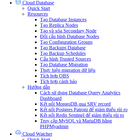
Cloud Database
Quick Start
Resources
Tạo Database Instances
Tạo Replica Nodes
Tạo và xóa Secondary Node
Đổi cấu hình Database Nodes
Tạo Configuration Groups
Tạo Backups Database
Tạo Backup Schedules
Cấu hình Trusted Sources
Tạo Database Migration
Thực hiện migration dữ liệu
Tích hợp OBS
Tích hợp cảnh báo
Hướng dẫn
Cách sử dụng Database Query Analytics
Dashboard
Kết nối MongoDB qua SRV record
Kết nối Postgres Patroni để giảm thiểu rủi ro
Kết nối Redis Sentinel để giảm thiểu rủi ro
Truy cập MySQL và MariaDB bằng
PHPMyadmin
Cloud Watcher
Quick Start