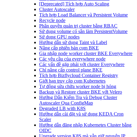
[Deprecated] Tích hợp Auto Scaling
Cluster Autoscaler
Tích hợp Load Balancer và Persistent Volume
Recycle node
Phân quyền quản trị cluster bằng RBAC
Sử dụng volume có sẵn làm PersistentVolume
Sử dụng GPU nodes
Hướng dẫn sử dụng Taint và Label
Nâng cấp phiên bản cụm BKE
Gia nhập node worker cluster BKE Everywhere
Các yêu cầu của everywhere node
Các vấn đề gặp phải với cluster Everywhere
Chỉ nâng cấp control plane BKE
Tích hợp Bizflycloud Container Registry
Giới hạn truy cập cụm Kubernetes
Tự động sửa chữa worker node bị hỏng
Backup và Restore cluster BKE với Velero
Hướng Dẫn Kiểm Tra và Debug Cluster
Autoscaler Qua ConfigMap
Degraded LB with K8S
Hướng dẫn cài đặt và sử dụng KEDA Cron
Scaler
Hướng dẫn đăng nhập Kubernetes Cluster bằng
OIDC
Upgrade version K8S mà vẫn giữ nguyên IP