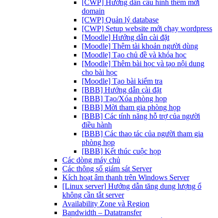
[CWP] Hướng dẫn cấu hình thêm mới
domain
[CWP] Quản lý database
[CWP] Setup website mới chạy wordpress
[Moodle] Hướng dẫn cài đặt
[Moodle] Thêm tài khoản người dùng
[Moodle] Tạo chủ đề và khóa học
[Moodle] Thêm bài học và tạo nội dung
cho bài học
[Moodle] Tạo bài kiểm tra
[BBB] Hướng dẫn cài đặt
[BBB] Tạo/Xóa phòng họp
[BBB] Mời tham gia phòng họp
[BBB] Các tính năng hỗ trợ của người
điều hành
[BBB] Các thao tác của người tham gia
phòng họp
[BBB] Kết thúc cuộc họp
Các dòng máy chủ
Các thông số giám sát Server
Kích hoạt âm thanh trên Windows Server
[Linux server] Hướng dẫn tăng dung lượng ổ
không cần tắt server
Availability Zone và Region
Bandwidth – Datatransfer