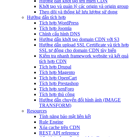
Hướng dẫn khởi tạo tên miền CDN
Khởi tạo và quản lý các origin và origin group
Theo dõi và thống kê lưu lượng sử dụng
Hướng dẫn tích hợp
Tích hợp WordPress
Tích hợp Joomla
Chỉnh cấu hình DNS
Hướng dẫn khởi tạo domain CDN với S3
Hướng dẫn upload SSL Certificate và tích hợp
SSL tự động cho domain CDN tùy biến
Kiểm tra nhanh framework website và kết quả
tích hợp CDN
Tích hợp Drupal
Tích hợp Magento
Tích hợp OpenCart
Tích hợp Prestashop
Tích hợp xenForo
Tích hợp thủ công
Hướng dẫn chuyển đổi hình ảnh (IMAGE
TRANSFORM)
Resources
Tính năng bảo mật liên kết
Rule Engine
Xóa cache trên CDN
REST API reference