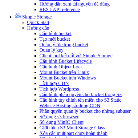
Hướng dẫn xem tài nguyên đã dùng
REST API reference
Simple Storage
Quick Start
Hướng dẫn
Cấu hình bucket
Tạo mới bucket
Quản lý file trong bucket
Quản lý key
Client tool kết nối với Simple Storage
Cấu hình Bucket Lifecycle
Cấu hình Object Lock
Mount Bucket trên Linux
Mount Bucket trên Windows
Tích hợp CDN
Tích hợp Wordpress
Cấu hình phân quyền cho bucket trong S3
Cấu hình tùy chỉnh tên miền cho S3 Static
Website Hosting sử dụng CDN
Phân quyền quản lý bucket cho những subuser
Sử dụng s3 browser
Sử dụng MinIO Client
Giới thiệu S3 Multi Storage Class
Xóa các multipart chưa hoàn thành