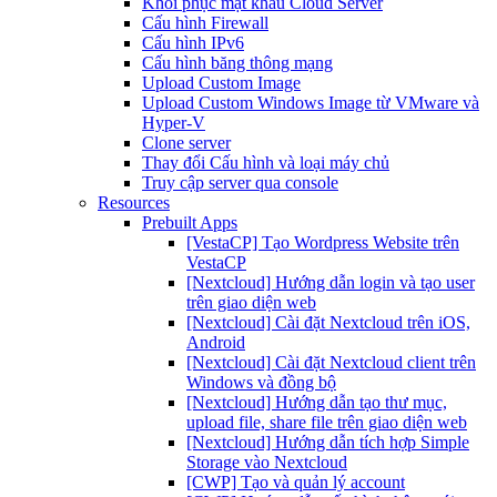
Khôi phục mật khẩu Cloud Server
Cấu hình Firewall
Cấu hình IPv6
Cấu hình băng thông mạng
Upload Custom Image
Upload Custom Windows Image từ VMware và
Hyper-V
Clone server
Thay đổi Cấu hình và loại máy chủ
Truy cập server qua console
Resources
Prebuilt Apps
[VestaCP] Tạo Wordpress Website trên
VestaCP
[Nextcloud] Hướng dẫn login và tạo user
trên giao diện web
[Nextcloud] Cài đặt Nextcloud trên iOS,
Android
[Nextcloud] Cài đặt Nextcloud client trên
Windows và đồng bộ
[Nextcloud] Hướng dẫn tạo thư mục,
upload file, share file trên giao diện web
[Nextcloud] Hướng dẫn tích hợp Simple
Storage vào Nextcloud
[CWP] Tạo và quản lý account