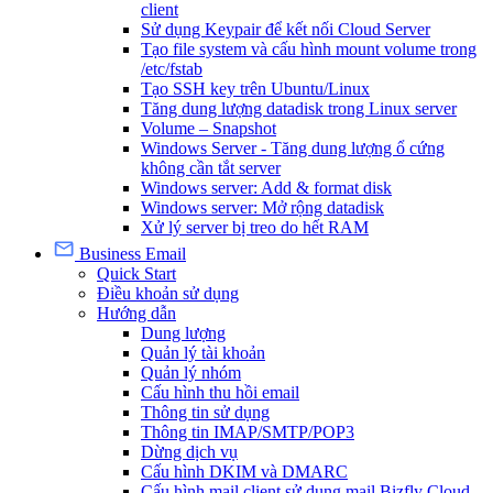
client
Sử dụng Keypair để kết nối Cloud Server
Tạo file system và cấu hình mount volume trong
/etc/fstab
Tạo SSH key trên Ubuntu/Linux
Tăng dung lượng datadisk trong Linux server
Volume – Snapshot
Windows Server - Tăng dung lượng ổ cứng
không cần tắt server
Windows server: Add & format disk
Windows server: Mở rộng datadisk
Xử lý server bị treo do hết RAM
Business Email
Quick Start
Điều khoản sử dụng
Hướng dẫn
Dung lượng
Quản lý tài khoản
Quản lý nhóm
Cấu hình thu hồi email
Thông tin sử dụng
Thông tin IMAP/SMTP/POP3
Dừng dịch vụ
Cấu hình DKIM và DMARC
Cấu hình mail client sử dụng mail Bizfly Cloud