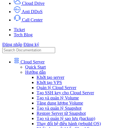
Cloud Drive
Anti DDoS
Call Center
Ticket
Tech Blog
Đăng nhập
Đăng ký
Cloud Server
Quick Start
Hướng dẫn
Khởi tạo server
Khởi tạo VPS
Quản lý Cloud Server
Tạo SSH key cho Cloud Server
Tạo và quản lý Volume
Tăng dung lượng Volume
Tạo và quản lý Snapshot
Restore Server từ Snapshot
Tạo và quản lý sao lưu (backup)
Thay đổi hệ điều hành (rebuild OS)