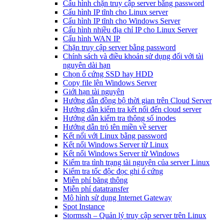
Cấu hình chặn truy cập server bằng password
Cấu hình IP tĩnh cho Linux server
Cấu hình IP tĩnh cho Windows Server
Cấu hình nhiều địa chỉ IP cho Linux Server
Cấu hình WAN IP
Chặn truy cập server bằng password
Chính sách và điều khoản sử dụng đối với tài
nguyên dài hạn
Chọn ổ cứng SSD hay HDD
Copy file lên Windows Server
Giới hạn tài nguyên
Hướng dẫn đồng bộ thời gian trên Cloud Server
Hướng dẫn kiểm tra kết nối đến cloud server
Hướng dẫn kiểm tra thông số inodes
Hướng dẫn trỏ tên miền về server
Kết nối với Linux bằng password
Kết nối Windows Server từ Linux
Kết nối Windows Server từ Windows
Kiểm tra tình trạng tài nguyên của server Linux
Kiểm tra tốc độc đọc ghi ổ cứng
Miễn phí băng thông
Miễn phí datatransfer
Mô hình sử dụng Internet Gateway
Spot Instance
Stormssh – Quản lý truy cập server trên Linux