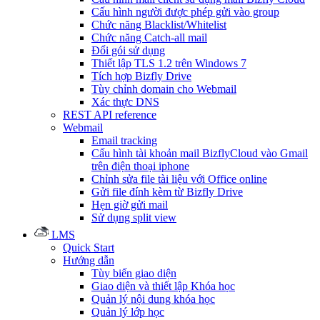
Cấu hình người được phép gửi vào group
Chức năng Blacklist/Whitelist
Chức năng Catch-all mail
Đổi gói sử dụng
Thiết lập TLS 1.2 trên Windows 7
Tích hợp Bizfly Drive
Tùy chỉnh domain cho Webmail
Xác thực DNS
REST API reference
Webmail
Email tracking
Cấu hình tài khoản mail BizflyCloud vào Gmail
trên điện thoại iphone
Chỉnh sửa file tài liệu với Office online
Gửi file đính kèm từ Bizfly Drive
Hẹn giờ gửi mail
Sử dụng split view
LMS
Quick Start
Hướng dẫn
Tùy biến giao diện
Giao diện và thiết lập Khóa học
Quản lý nội dung khóa học
Quản lý lớp học