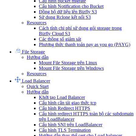
Cấu hình bucket migrate
Cấu hình Notification cho Bucket
Đồng bộ dữ liệu lên Bizfly S3
Sử dụng Rclone kết nối S3
Resources
Cách tính chi phí sử dụng gói storage trong
Bizfly Cloud S3
Các thông số giám sát
Phương thức thanh toán pay as you go (PAYG)
File Storage
Hướng dẫn
Mount File Storage trên Linux
Mount File Storage trên Windows
Resources
Load Balancer
Quick Start
Hướng dẫn
Khởi tạo Load Balancer
Cấu hình cân tải giao thức tcp
Cấu hình Redirect HTTPS
Cấu hình redirect HTTPS toàn bộ các subdomain
trên LoadBalancer
Cấu hình SNI trên LoadBalancer
Cấu hình TLS Termination
Hướng dẫn thay thế cert cho Load balancer