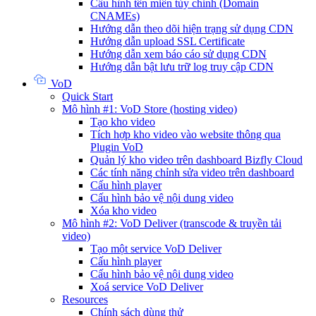
Cấu hình tên miền tùy chỉnh (Domain
CNAMEs)
Hướng dẫn theo dõi hiện trạng sử dụng CDN
Hướng dẫn upload SSL Certificate
Hướng dẫn xem báo cáo sử dụng CDN
Hướng dẫn bật lưu trữ log truy cập CDN
VoD
Quick Start
Mô hình #1: VoD Store (hosting video)
Tạo kho video
Tích hợp kho video vào website thông qua
Plugin VoD
Quản lý kho video trên dashboard Bizfly Cloud
Các tính năng chỉnh sửa video trên dashboard
Cấu hình player
Cấu hình bảo vệ nội dung video
Xóa kho video
Mô hình #2: VoD Deliver (transcode & truyền tải
video)
Tạo một service VoD Deliver
Cấu hình player
Cấu hình bảo vệ nội dung video
Xoá service VoD Deliver
Resources
Chính sách dùng thử