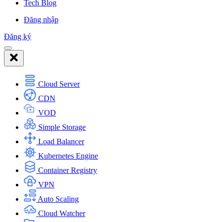
Tech Blog
Đăng nhập
Đăng ký
Cloud Server
CDN
VOD
Simple Storage
Load Balancer
Kubernetes Engine
Container Registry
VPN
Auto Scaling
Cloud Watcher