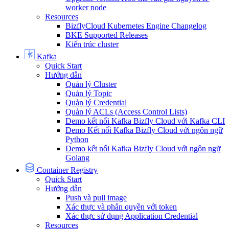
worker node
Resources
BizflyCloud Kubernetes Engine Changelog
BKE Supported Releases
Kiến trúc cluster
Kafka
Quick Start
Hướng dẫn
Quản lý Cluster
Quản lý Topic
Quản lý Credential
Quản lý ACLs (Access Control Lists)
Demo kết nối Kafka Bizfly Cloud với Kafka CLI
Demo Kết nối Kafka Bizfly Cloud với ngôn ngữ
Python
Demo kết nối Kafka Bizfly Cloud với ngôn ngữ
Golang
Container Registry
Quick Start
Hướng dẫn
Push và pull image
Xác thực và phân quyền với token
Xác thực sử dụng Application Credential
Resources