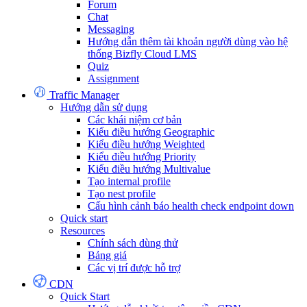
Forum
Chat
Messaging
Hướng dẫn thêm tài khoản người dùng vào hệ
thống Bizfly Cloud LMS
Quiz
Assignment
Traffic Manager
Hướng dẫn sử dụng
Các khái niệm cơ bản
Kiểu điều hướng Geographic
Kiểu điều hướng Weighted
Kiểu điều hướng Priority
Kiểu điều hướng Multivalue
Tạo internal profile
Tạo nest profile
Cấu hình cảnh báo health check endpoint down
Quick start
Resources
Chính sách dùng thử
Bảng giá
Các vị trí được hỗ trợ
CDN
Quick Start