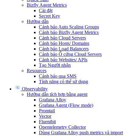
Bizfly Agent Metrics
Cài đặt
Secret Key
Hướng dẫn
Cảnh báo Auto Scaling Groups
Cảnh báo Bizfly Agent Metrics
Cảnh báo Cloud Servers
Cảnh báo Hosts/ Domains
Cảnh báo Load Balancers
Cảnh báo Ổ cứng Cloud Servers
Cảnh báo Websites/ APIs
Tạo Người nhận
Resources
Cảnh báo qua SMS
Tính năng có thể sử dụng
Observability
Hướng dẫn tích hợp bằng agent
Grafana Alloy
Grafana Agent (Flow mode)
Promtail
Vector
Fluentbit
Opentelemetry Collector
Dùng Grafana Alloy push metrics và import