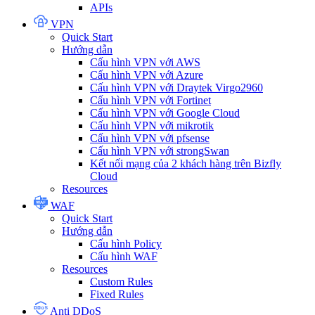
APIs
VPN
Quick Start
Hướng dẫn
Cấu hình VPN với AWS
Cấu hình VPN với Azure
Cấu hình VPN với Draytek Virgo2960
Cấu hình VPN với Fortinet
Cấu hình VPN với Google Cloud
Cấu hình VPN với mikrotik
Cấu hình VPN với pfsense
Cấu hình VPN với strongSwan
Kết nối mạng của 2 khách hàng trên Bizfly
Cloud
Resources
WAF
Quick Start
Hướng dẫn
Cấu hình Policy
Cấu hình WAF
Resources
Custom Rules
Fixed Rules
Anti DDoS