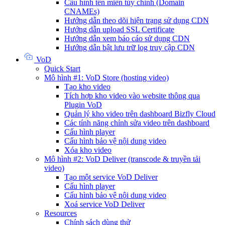
Cấu hình tên miền tùy chỉnh (Domain
CNAMEs)
Hướng dẫn theo dõi hiện trạng sử dụng CDN
Hướng dẫn upload SSL Certificate
Hướng dẫn xem báo cáo sử dụng CDN
Hướng dẫn bật lưu trữ log truy cập CDN
VoD
Quick Start
Mô hình #1: VoD Store (hosting video)
Tạo kho video
Tích hợp kho video vào website thông qua
Plugin VoD
Quản lý kho video trên dashboard Bizfly Cloud
Các tính năng chỉnh sửa video trên dashboard
Cấu hình player
Cấu hình bảo vệ nội dung video
Xóa kho video
Mô hình #2: VoD Deliver (transcode & truyền tải
video)
Tạo một service VoD Deliver
Cấu hình player
Cấu hình bảo vệ nội dung video
Xoá service VoD Deliver
Resources
Chính sách dùng thử