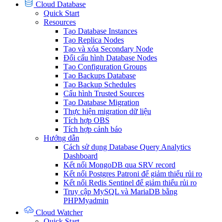
Cloud Database
Quick Start
Resources
Tạo Database Instances
Tạo Replica Nodes
Tạo và xóa Secondary Node
Đổi cấu hình Database Nodes
Tạo Configuration Groups
Tạo Backups Database
Tạo Backup Schedules
Cấu hình Trusted Sources
Tạo Database Migration
Thực hiện migration dữ liệu
Tích hợp OBS
Tích hợp cảnh báo
Hướng dẫn
Cách sử dụng Database Query Analytics
Dashboard
Kết nối MongoDB qua SRV record
Kết nối Postgres Patroni để giảm thiểu rủi ro
Kết nối Redis Sentinel để giảm thiểu rủi ro
Truy cập MySQL và MariaDB bằng
PHPMyadmin
Cloud Watcher
Quick Start