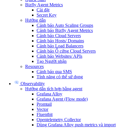
Bizfly Agent Metrics
Cài đặt
Secret Key
Hướng dẫn
Cảnh báo Auto Scaling Groups
Cảnh báo Bizfly Agent Metrics
Cảnh báo Cloud Servers
Cảnh báo Hosts/ Domains
Cảnh báo Load Balancers
Cảnh báo Ổ cứng Cloud Servers
Cảnh báo Websites/ APIs
Tạo Người nhận
Resources
Cảnh báo qua SMS
Tính năng có thể sử dụng
Observability
Hướng dẫn tích hợp bằng agent
Grafana Alloy
Grafana Agent (Flow mode)
Promtail
Vector
Fluentbit
Opentelemetry Collector
Dùng Grafana Alloy push metrics và import