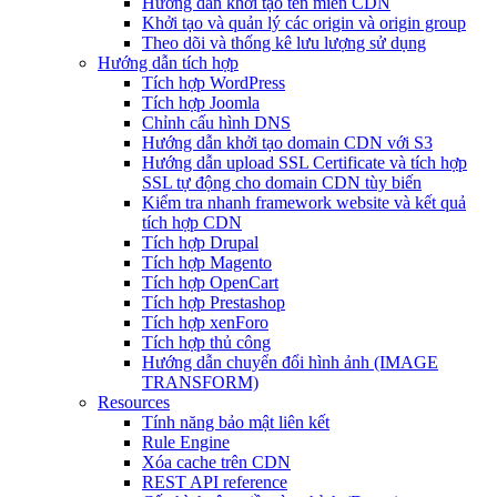
Hướng dẫn khởi tạo tên miền CDN
Khởi tạo và quản lý các origin và origin group
Theo dõi và thống kê lưu lượng sử dụng
Hướng dẫn tích hợp
Tích hợp WordPress
Tích hợp Joomla
Chỉnh cấu hình DNS
Hướng dẫn khởi tạo domain CDN với S3
Hướng dẫn upload SSL Certificate và tích hợp
SSL tự động cho domain CDN tùy biến
Kiểm tra nhanh framework website và kết quả
tích hợp CDN
Tích hợp Drupal
Tích hợp Magento
Tích hợp OpenCart
Tích hợp Prestashop
Tích hợp xenForo
Tích hợp thủ công
Hướng dẫn chuyển đổi hình ảnh (IMAGE
TRANSFORM)
Resources
Tính năng bảo mật liên kết
Rule Engine
Xóa cache trên CDN
REST API reference