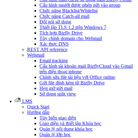
Cấu hình người được phép gửi vào group
Chức năng Blacklist/Whitelist
Chức năng Catch-all mail
Đổi gói sử dụng
Thiết lập TLS 1.2 trên Windows 7
Tích hợp Bizfly Drive
Tùy chỉnh domain cho Webmail
Xác thực DNS
REST API reference
Webmail
Email tracking
Cấu hình tài khoản mail BizflyCloud vào Gmail
trên điện thoại iphone
Chỉnh sửa file tài liệu với Office online
Gửi file đính kèm từ Bizfly Drive
Hẹn giờ gửi mail
Sử dụng split view
LMS
Quick Start
Hướng dẫn
Tùy biến giao diện
Giao diện và thiết lập Khóa học
Quản lý nội dung khóa học
Quản lý lớp học