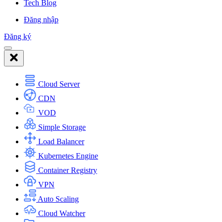
Tech Blog
Đăng nhập
Đăng ký
Cloud Server
CDN
VOD
Simple Storage
Load Balancer
Kubernetes Engine
Container Registry
VPN
Auto Scaling
Cloud Watcher