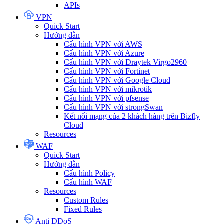
APIs
VPN
Quick Start
Hướng dẫn
Cấu hình VPN với AWS
Cấu hình VPN với Azure
Cấu hình VPN với Draytek Virgo2960
Cấu hình VPN với Fortinet
Cấu hình VPN với Google Cloud
Cấu hình VPN với mikrotik
Cấu hình VPN với pfsense
Cấu hình VPN với strongSwan
Kết nối mạng của 2 khách hàng trên Bizfly
Cloud
Resources
WAF
Quick Start
Hướng dẫn
Cấu hình Policy
Cấu hình WAF
Resources
Custom Rules
Fixed Rules
Anti DDoS