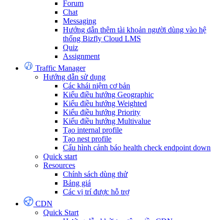
Forum
Chat
Messaging
Hướng dẫn thêm tài khoản người dùng vào hệ
thống Bizfly Cloud LMS
Quiz
Assignment
Traffic Manager
Hướng dẫn sử dụng
Các khái niệm cơ bản
Kiểu điều hướng Geographic
Kiểu điều hướng Weighted
Kiểu điều hướng Priority
Kiểu điều hướng Multivalue
Tạo internal profile
Tạo nest profile
Cấu hình cảnh báo health check endpoint down
Quick start
Resources
Chính sách dùng thử
Bảng giá
Các vị trí được hỗ trợ
CDN
Quick Start