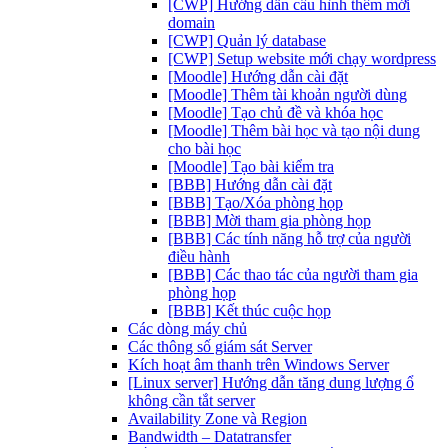
[CWP] Hướng dẫn cấu hình thêm mới
domain
[CWP] Quản lý database
[CWP] Setup website mới chạy wordpress
[Moodle] Hướng dẫn cài đặt
[Moodle] Thêm tài khoản người dùng
[Moodle] Tạo chủ đề và khóa học
[Moodle] Thêm bài học và tạo nội dung
cho bài học
[Moodle] Tạo bài kiểm tra
[BBB] Hướng dẫn cài đặt
[BBB] Tạo/Xóa phòng họp
[BBB] Mời tham gia phòng họp
[BBB] Các tính năng hỗ trợ của người
điều hành
[BBB] Các thao tác của người tham gia
phòng họp
[BBB] Kết thúc cuộc họp
Các dòng máy chủ
Các thông số giám sát Server
Kích hoạt âm thanh trên Windows Server
[Linux server] Hướng dẫn tăng dung lượng ổ
không cần tắt server
Availability Zone và Region
Bandwidth – Datatransfer