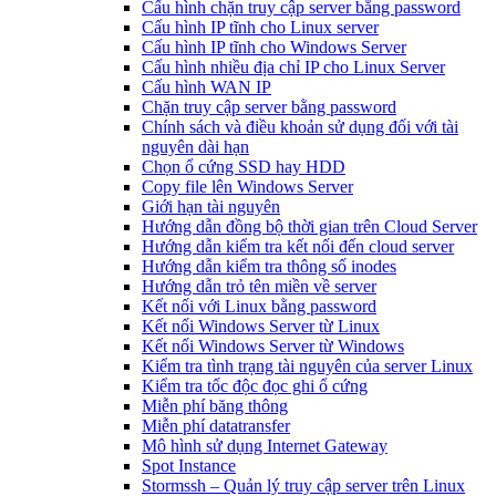
Cấu hình chặn truy cập server bằng password
Cấu hình IP tĩnh cho Linux server
Cấu hình IP tĩnh cho Windows Server
Cấu hình nhiều địa chỉ IP cho Linux Server
Cấu hình WAN IP
Chặn truy cập server bằng password
Chính sách và điều khoản sử dụng đối với tài
nguyên dài hạn
Chọn ổ cứng SSD hay HDD
Copy file lên Windows Server
Giới hạn tài nguyên
Hướng dẫn đồng bộ thời gian trên Cloud Server
Hướng dẫn kiểm tra kết nối đến cloud server
Hướng dẫn kiểm tra thông số inodes
Hướng dẫn trỏ tên miền về server
Kết nối với Linux bằng password
Kết nối Windows Server từ Linux
Kết nối Windows Server từ Windows
Kiểm tra tình trạng tài nguyên của server Linux
Kiểm tra tốc độc đọc ghi ổ cứng
Miễn phí băng thông
Miễn phí datatransfer
Mô hình sử dụng Internet Gateway
Spot Instance
Stormssh – Quản lý truy cập server trên Linux