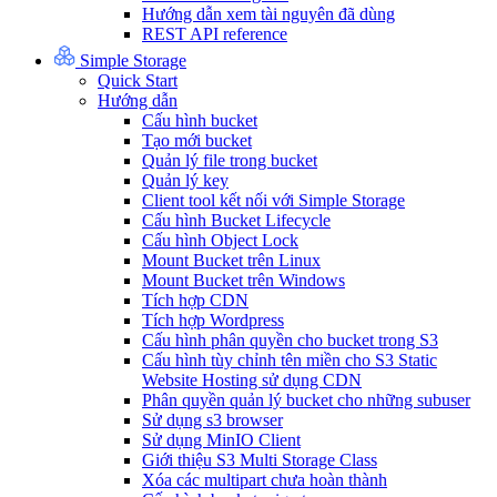
Hướng dẫn xem tài nguyên đã dùng
REST API reference
Simple Storage
Quick Start
Hướng dẫn
Cấu hình bucket
Tạo mới bucket
Quản lý file trong bucket
Quản lý key
Client tool kết nối với Simple Storage
Cấu hình Bucket Lifecycle
Cấu hình Object Lock
Mount Bucket trên Linux
Mount Bucket trên Windows
Tích hợp CDN
Tích hợp Wordpress
Cấu hình phân quyền cho bucket trong S3
Cấu hình tùy chỉnh tên miền cho S3 Static
Website Hosting sử dụng CDN
Phân quyền quản lý bucket cho những subuser
Sử dụng s3 browser
Sử dụng MinIO Client
Giới thiệu S3 Multi Storage Class
Xóa các multipart chưa hoàn thành