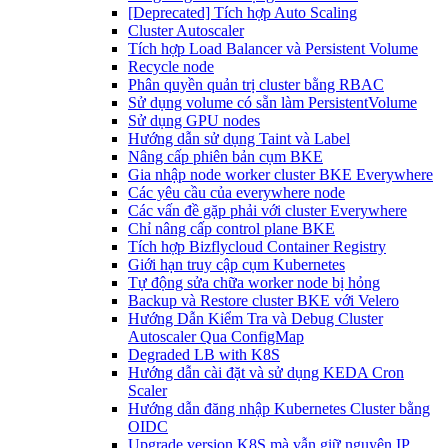
[Deprecated] Tích hợp Auto Scaling
Cluster Autoscaler
Tích hợp Load Balancer và Persistent Volume
Recycle node
Phân quyền quản trị cluster bằng RBAC
Sử dụng volume có sẵn làm PersistentVolume
Sử dụng GPU nodes
Hướng dẫn sử dụng Taint và Label
Nâng cấp phiên bản cụm BKE
Gia nhập node worker cluster BKE Everywhere
Các yêu cầu của everywhere node
Các vấn đề gặp phải với cluster Everywhere
Chỉ nâng cấp control plane BKE
Tích hợp Bizflycloud Container Registry
Giới hạn truy cập cụm Kubernetes
Tự động sửa chữa worker node bị hỏng
Backup và Restore cluster BKE với Velero
Hướng Dẫn Kiểm Tra và Debug Cluster
Autoscaler Qua ConfigMap
Degraded LB with K8S
Hướng dẫn cài đặt và sử dụng KEDA Cron
Scaler
Hướng dẫn đăng nhập Kubernetes Cluster bằng
OIDC
Upgrade version K8S mà vẫn giữ nguyên IP