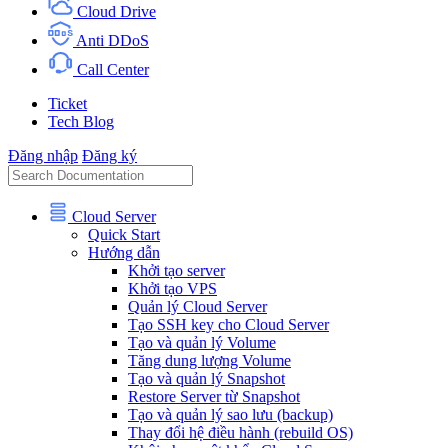
Cloud Drive
Anti DDoS
Call Center
Ticket
Tech Blog
Đăng nhập
Đăng ký
Cloud Server
Quick Start
Hướng dẫn
Khởi tạo server
Khởi tạo VPS
Quản lý Cloud Server
Tạo SSH key cho Cloud Server
Tạo và quản lý Volume
Tăng dung lượng Volume
Tạo và quản lý Snapshot
Restore Server từ Snapshot
Tạo và quản lý sao lưu (backup)
Thay đổi hệ điều hành (rebuild OS)