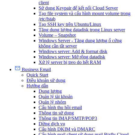
client
Sử dụng Keypair để kết nối Cloud Server
Tạo file system và cấu hình mount volume trong
/etc/fstab
Tạo SSH key trên Ubuntu/Linux
Tăng dung lượng datadisk trong Linux server
Volume – Snapshot
Windows Server - Tăng dung lượng ổ cứng
không cần tắt server
Windows server: Add & format disk
Windows server: Mở rộng datadisk
Xử lý server bị treo do hết RAM
Business Email
Quick Start
Điều khoản sử dụng
Hướng dẫn
Dung lượng
Quản lý tài khoản
Quản lý nhóm
Cấu hình thu hồi email
Thông tin sử dụng
Thông tin IMAP/SMTP/POP3
Dừng dịch vụ
Cấu hình DKIM và DMARC
Cấu hình mail client sử dụng mail Bizfly Cloud