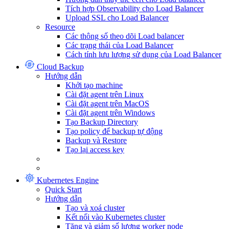
Tích hợp Observability cho Load Balancer
Upload SSL cho Load Balancer
Resource
Các thông số theo dõi Load balancer
Các trạng thái của Load Balancer
Cách tính lưu lượng sử dụng của Load Balancer
Cloud Backup
Hướng dẫn
Khởi tạo machine
Cài đặt agent trên Linux
Cài đặt agent trên MacOS
Cài đặt agent trên Windows
Tạo Backup Directory
Tạo policy để backup tự động
Backup và Restore
Tạo lại access key
Kubernetes Engine
Quick Start
Hướng dẫn
Tạo và xoá cluster
Kết nối vào Kubernetes cluster
Tăng và giảm số lượng worker node