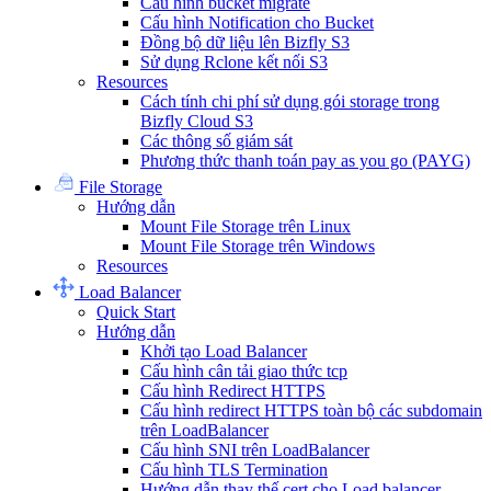
Cấu hình bucket migrate
Cấu hình Notification cho Bucket
Đồng bộ dữ liệu lên Bizfly S3
Sử dụng Rclone kết nối S3
Resources
Cách tính chi phí sử dụng gói storage trong
Bizfly Cloud S3
Các thông số giám sát
Phương thức thanh toán pay as you go (PAYG)
File Storage
Hướng dẫn
Mount File Storage trên Linux
Mount File Storage trên Windows
Resources
Load Balancer
Quick Start
Hướng dẫn
Khởi tạo Load Balancer
Cấu hình cân tải giao thức tcp
Cấu hình Redirect HTTPS
Cấu hình redirect HTTPS toàn bộ các subdomain
trên LoadBalancer
Cấu hình SNI trên LoadBalancer
Cấu hình TLS Termination
Hướng dẫn thay thế cert cho Load balancer