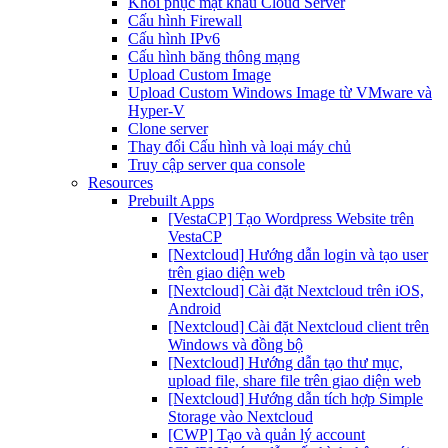
Khôi phục mật khẩu Cloud Server
Cấu hình Firewall
Cấu hình IPv6
Cấu hình băng thông mạng
Upload Custom Image
Upload Custom Windows Image từ VMware và
Hyper-V
Clone server
Thay đổi Cấu hình và loại máy chủ
Truy cập server qua console
Resources
Prebuilt Apps
[VestaCP] Tạo Wordpress Website trên
VestaCP
[Nextcloud] Hướng dẫn login và tạo user
trên giao diện web
[Nextcloud] Cài đặt Nextcloud trên iOS,
Android
[Nextcloud] Cài đặt Nextcloud client trên
Windows và đồng bộ
[Nextcloud] Hướng dẫn tạo thư mục,
upload file, share file trên giao diện web
[Nextcloud] Hướng dẫn tích hợp Simple
Storage vào Nextcloud
[CWP] Tạo và quản lý account