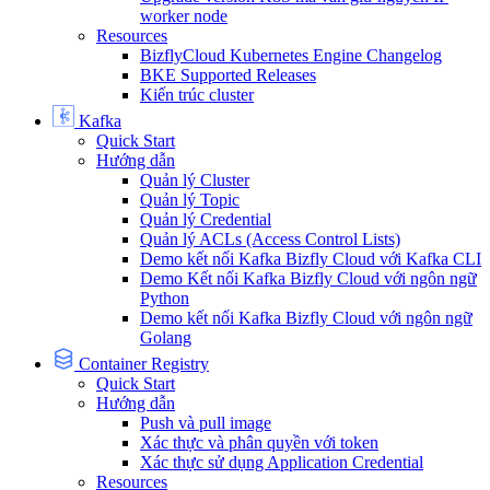
worker node
Resources
BizflyCloud Kubernetes Engine Changelog
BKE Supported Releases
Kiến trúc cluster
Kafka
Quick Start
Hướng dẫn
Quản lý Cluster
Quản lý Topic
Quản lý Credential
Quản lý ACLs (Access Control Lists)
Demo kết nối Kafka Bizfly Cloud với Kafka CLI
Demo Kết nối Kafka Bizfly Cloud với ngôn ngữ
Python
Demo kết nối Kafka Bizfly Cloud với ngôn ngữ
Golang
Container Registry
Quick Start
Hướng dẫn
Push và pull image
Xác thực và phân quyền với token
Xác thực sử dụng Application Credential
Resources