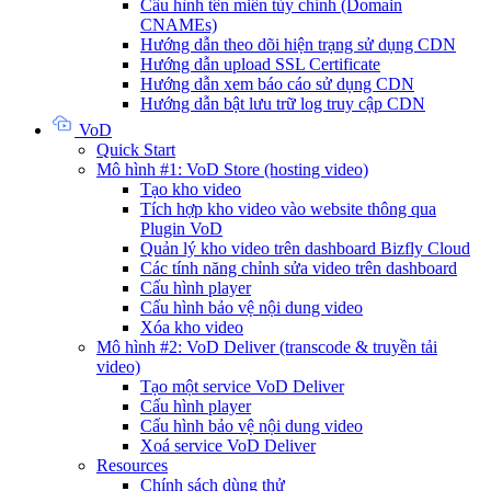
Cấu hình tên miền tùy chỉnh (Domain
CNAMEs)
Hướng dẫn theo dõi hiện trạng sử dụng CDN
Hướng dẫn upload SSL Certificate
Hướng dẫn xem báo cáo sử dụng CDN
Hướng dẫn bật lưu trữ log truy cập CDN
VoD
Quick Start
Mô hình #1: VoD Store (hosting video)
Tạo kho video
Tích hợp kho video vào website thông qua
Plugin VoD
Quản lý kho video trên dashboard Bizfly Cloud
Các tính năng chỉnh sửa video trên dashboard
Cấu hình player
Cấu hình bảo vệ nội dung video
Xóa kho video
Mô hình #2: VoD Deliver (transcode & truyền tải
video)
Tạo một service VoD Deliver
Cấu hình player
Cấu hình bảo vệ nội dung video
Xoá service VoD Deliver
Resources
Chính sách dùng thử