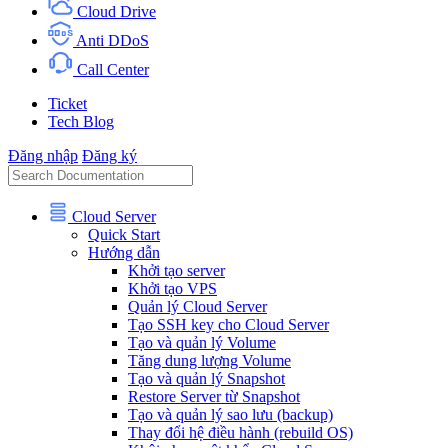
Cloud Drive
Anti DDoS
Call Center
Ticket
Tech Blog
Đăng nhập
Đăng ký
Cloud Server
Quick Start
Hướng dẫn
Khởi tạo server
Khởi tạo VPS
Quản lý Cloud Server
Tạo SSH key cho Cloud Server
Tạo và quản lý Volume
Tăng dung lượng Volume
Tạo và quản lý Snapshot
Restore Server từ Snapshot
Tạo và quản lý sao lưu (backup)
Thay đổi hệ điều hành (rebuild OS)