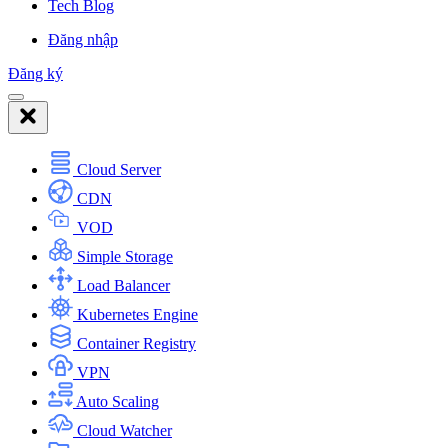
Tech Blog
Đăng nhập
Đăng ký
Cloud Server
CDN
VOD
Simple Storage
Load Balancer
Kubernetes Engine
Container Registry
VPN
Auto Scaling
Cloud Watcher