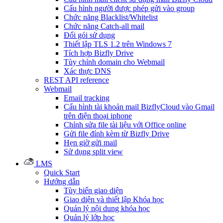
Cấu hình người được phép gửi vào group
Chức năng Blacklist/Whitelist
Chức năng Catch-all mail
Đổi gói sử dụng
Thiết lập TLS 1.2 trên Windows 7
Tích hợp Bizfly Drive
Tùy chỉnh domain cho Webmail
Xác thực DNS
REST API reference
Webmail
Email tracking
Cấu hình tài khoản mail BizflyCloud vào Gmail
trên điện thoại iphone
Chỉnh sửa file tài liệu với Office online
Gửi file đính kèm từ Bizfly Drive
Hẹn giờ gửi mail
Sử dụng split view
LMS
Quick Start
Hướng dẫn
Tùy biến giao diện
Giao diện và thiết lập Khóa học
Quản lý nội dung khóa học
Quản lý lớp học