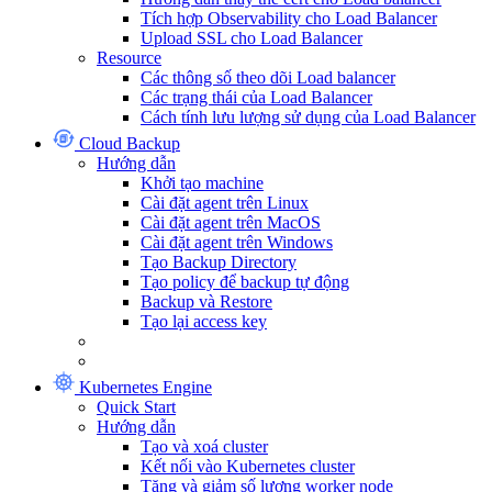
Tích hợp Observability cho Load Balancer
Upload SSL cho Load Balancer
Resource
Các thông số theo dõi Load balancer
Các trạng thái của Load Balancer
Cách tính lưu lượng sử dụng của Load Balancer
Cloud Backup
Hướng dẫn
Khởi tạo machine
Cài đặt agent trên Linux
Cài đặt agent trên MacOS
Cài đặt agent trên Windows
Tạo Backup Directory
Tạo policy để backup tự động
Backup và Restore
Tạo lại access key
Kubernetes Engine
Quick Start
Hướng dẫn
Tạo và xoá cluster
Kết nối vào Kubernetes cluster
Tăng và giảm số lượng worker node