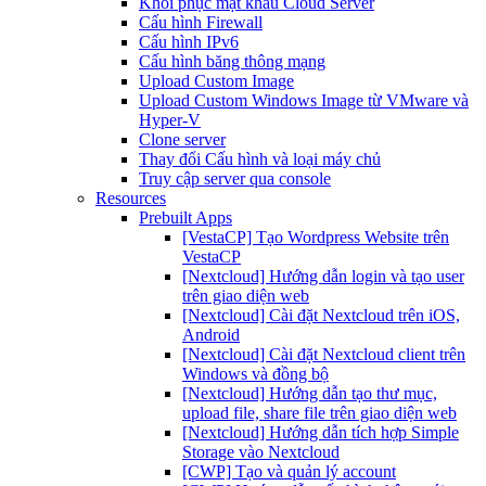
Khôi phục mật khẩu Cloud Server
Cấu hình Firewall
Cấu hình IPv6
Cấu hình băng thông mạng
Upload Custom Image
Upload Custom Windows Image từ VMware và
Hyper-V
Clone server
Thay đổi Cấu hình và loại máy chủ
Truy cập server qua console
Resources
Prebuilt Apps
[VestaCP] Tạo Wordpress Website trên
VestaCP
[Nextcloud] Hướng dẫn login và tạo user
trên giao diện web
[Nextcloud] Cài đặt Nextcloud trên iOS,
Android
[Nextcloud] Cài đặt Nextcloud client trên
Windows và đồng bộ
[Nextcloud] Hướng dẫn tạo thư mục,
upload file, share file trên giao diện web
[Nextcloud] Hướng dẫn tích hợp Simple
Storage vào Nextcloud
[CWP] Tạo và quản lý account