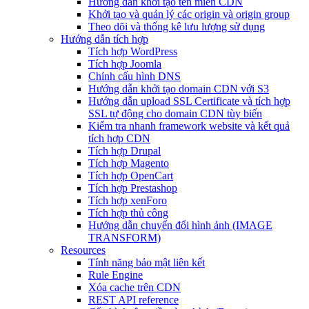
Hướng dẫn khởi tạo tên miền CDN
Khởi tạo và quản lý các origin và origin group
Theo dõi và thống kê lưu lượng sử dụng
Hướng dẫn tích hợp
Tích hợp WordPress
Tích hợp Joomla
Chỉnh cấu hình DNS
Hướng dẫn khởi tạo domain CDN với S3
Hướng dẫn upload SSL Certificate và tích hợp
SSL tự động cho domain CDN tùy biến
Kiểm tra nhanh framework website và kết quả
tích hợp CDN
Tích hợp Drupal
Tích hợp Magento
Tích hợp OpenCart
Tích hợp Prestashop
Tích hợp xenForo
Tích hợp thủ công
Hướng dẫn chuyển đổi hình ảnh (IMAGE
TRANSFORM)
Resources
Tính năng bảo mật liên kết
Rule Engine
Xóa cache trên CDN
REST API reference