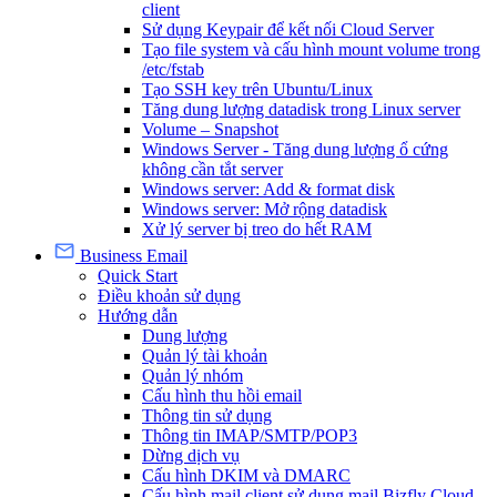
client
Sử dụng Keypair để kết nối Cloud Server
Tạo file system và cấu hình mount volume trong
/etc/fstab
Tạo SSH key trên Ubuntu/Linux
Tăng dung lượng datadisk trong Linux server
Volume – Snapshot
Windows Server - Tăng dung lượng ổ cứng
không cần tắt server
Windows server: Add & format disk
Windows server: Mở rộng datadisk
Xử lý server bị treo do hết RAM
Business Email
Quick Start
Điều khoản sử dụng
Hướng dẫn
Dung lượng
Quản lý tài khoản
Quản lý nhóm
Cấu hình thu hồi email
Thông tin sử dụng
Thông tin IMAP/SMTP/POP3
Dừng dịch vụ
Cấu hình DKIM và DMARC
Cấu hình mail client sử dụng mail Bizfly Cloud