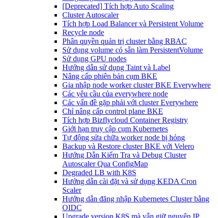
[Deprecated] Tích hợp Auto Scaling
Cluster Autoscaler
Tích hợp Load Balancer và Persistent Volume
Recycle node
Phân quyền quản trị cluster bằng RBAC
Sử dụng volume có sẵn làm PersistentVolume
Sử dụng GPU nodes
Hướng dẫn sử dụng Taint và Label
Nâng cấp phiên bản cụm BKE
Gia nhập node worker cluster BKE Everywhere
Các yêu cầu của everywhere node
Các vấn đề gặp phải với cluster Everywhere
Chỉ nâng cấp control plane BKE
Tích hợp Bizflycloud Container Registry
Giới hạn truy cập cụm Kubernetes
Tự động sửa chữa worker node bị hỏng
Backup và Restore cluster BKE với Velero
Hướng Dẫn Kiểm Tra và Debug Cluster
Autoscaler Qua ConfigMap
Degraded LB with K8S
Hướng dẫn cài đặt và sử dụng KEDA Cron
Scaler
Hướng dẫn đăng nhập Kubernetes Cluster bằng
OIDC
Upgrade version K8S mà vẫn giữ nguyên IP