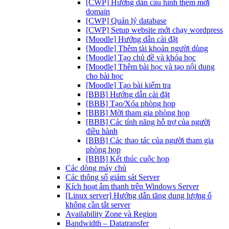
[CWP] Hướng dẫn cấu hình thêm mới
domain
[CWP] Quản lý database
[CWP] Setup website mới chạy wordpress
[Moodle] Hướng dẫn cài đặt
[Moodle] Thêm tài khoản người dùng
[Moodle] Tạo chủ đề và khóa học
[Moodle] Thêm bài học và tạo nội dung
cho bài học
[Moodle] Tạo bài kiểm tra
[BBB] Hướng dẫn cài đặt
[BBB] Tạo/Xóa phòng họp
[BBB] Mời tham gia phòng họp
[BBB] Các tính năng hỗ trợ của người
điều hành
[BBB] Các thao tác của người tham gia
phòng họp
[BBB] Kết thúc cuộc họp
Các dòng máy chủ
Các thông số giám sát Server
Kích hoạt âm thanh trên Windows Server
[Linux server] Hướng dẫn tăng dung lượng ổ
không cần tắt server
Availability Zone và Region
Bandwidth – Datatransfer