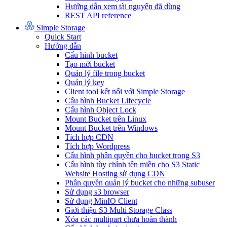
Hướng dẫn xem tài nguyên đã dùng
REST API reference
Simple Storage
Quick Start
Hướng dẫn
Cấu hình bucket
Tạo mới bucket
Quản lý file trong bucket
Quản lý key
Client tool kết nối với Simple Storage
Cấu hình Bucket Lifecycle
Cấu hình Object Lock
Mount Bucket trên Linux
Mount Bucket trên Windows
Tích hợp CDN
Tích hợp Wordpress
Cấu hình phân quyền cho bucket trong S3
Cấu hình tùy chỉnh tên miền cho S3 Static
Website Hosting sử dụng CDN
Phân quyền quản lý bucket cho những subuser
Sử dụng s3 browser
Sử dụng MinIO Client
Giới thiệu S3 Multi Storage Class
Xóa các multipart chưa hoàn thành