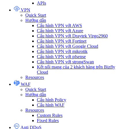
APIs
VPN
Quick Start
Hướng dẫn
Cấu hình VPN với AWS
Cấu hình VPN với Azure
Cấu hình VPN với Draytek Virgo2960
Cấu hình VPN với Fortinet
Cấu hình VPN với Google Cloud
Cấu hình VPN với mikrotik
Cấu hình VPN với pfsense
Cấu hình VPN với strongSwan
Kết nối mạng của 2 khách hàng trên Bizfly
Cloud
Resources
WAF
Quick Start
Hướng dẫn
Cấu hình Policy
Cấu hình WAF
Resources
Custom Rules
Fixed Rules
Anti DDoS