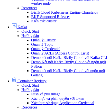
worker node
Resources
BizflyCloud Kubernetes Engine Changelog
BKE Supported Releases
Kiến trúc cluster
Kafka
Quick Start
Hướng dẫn
Quản lý Cluster
Quản lý Topic
Quản lý Credential
Quản lý ACLs (Access Control Lists)
Demo kết nối Kafka Bizfly Cloud với Kafka CLI
Demo Kết nối Kafka Bizfly Cloud với ngôn ngữ
Python
Demo kết nối Kafka Bizfly Cloud với ngôn ngữ
Golang
Container Registry
Quick Start
Hướng dẫn
Push và pull image
Xác thực và phân quyền với token
Xác thực sử dụng Application Credential
Resources