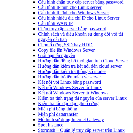
Cấu hình chặn truy cập server bằng password
Cấu hình IP tĩnh cho Linux server
Cấu hình IP tĩnh cho Windows Server
Cấu hình nhiều địa chỉ IP cho Linux Server
Cấu hình WAN IP
Chặn truy cập server bằng password
Chính sách và điều khoản sử dụng đối với tài
nguyên dài hạn
Chọn ổ cứng SSD hay HDD
Copy file lên Windows Server
Giới hạn tài nguyên
Hướng dẫn đồng bộ thời gian trên Cloud Server
Hướng dẫn kiểm tra kết nối đến cloud server
Hướng dẫn kiểm tra thông số inodes
Hướng dẫn trỏ tên miền về server
Kết nối với Linux bằng password
Kết nối Windows Server từ Linux
Kết nối Windows Server từ Windows
Kiểm tra tình trạng tài nguyên của server Linux
Kiểm tra tốc độc đọc ghi ổ cứng
Miễn phí băng thông
Miễn phí datatransfer
Mô hình sử dụng Internet Gateway
Spot Instance
Stormssh – Quản lý truy cập server trên Linux