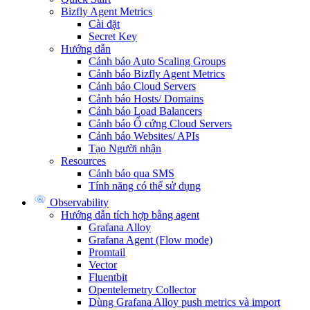
Bizfly Agent Metrics
Cài đặt
Secret Key
Hướng dẫn
Cảnh báo Auto Scaling Groups
Cảnh báo Bizfly Agent Metrics
Cảnh báo Cloud Servers
Cảnh báo Hosts/ Domains
Cảnh báo Load Balancers
Cảnh báo Ổ cứng Cloud Servers
Cảnh báo Websites/ APIs
Tạo Người nhận
Resources
Cảnh báo qua SMS
Tính năng có thể sử dụng
Observability
Hướng dẫn tích hợp bằng agent
Grafana Alloy
Grafana Agent (Flow mode)
Promtail
Vector
Fluentbit
Opentelemetry Collector
Dùng Grafana Alloy push metrics và import