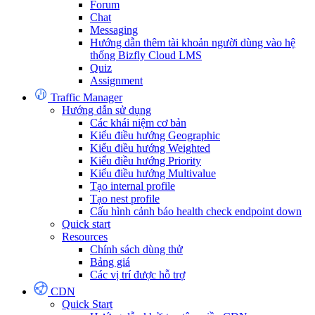
Forum
Chat
Messaging
Hướng dẫn thêm tài khoản người dùng vào hệ
thống Bizfly Cloud LMS
Quiz
Assignment
Traffic Manager
Hướng dẫn sử dụng
Các khái niệm cơ bản
Kiểu điều hướng Geographic
Kiểu điều hướng Weighted
Kiểu điều hướng Priority
Kiểu điều hướng Multivalue
Tạo internal profile
Tạo nest profile
Cấu hình cảnh báo health check endpoint down
Quick start
Resources
Chính sách dùng thử
Bảng giá
Các vị trí được hỗ trợ
CDN
Quick Start