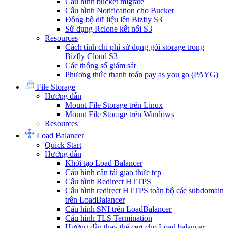
Cấu hình bucket migrate
Cấu hình Notification cho Bucket
Đồng bộ dữ liệu lên Bizfly S3
Sử dụng Rclone kết nối S3
Resources
Cách tính chi phí sử dụng gói storage trong
Bizfly Cloud S3
Các thông số giám sát
Phương thức thanh toán pay as you go (PAYG)
File Storage
Hướng dẫn
Mount File Storage trên Linux
Mount File Storage trên Windows
Resources
Load Balancer
Quick Start
Hướng dẫn
Khởi tạo Load Balancer
Cấu hình cân tải giao thức tcp
Cấu hình Redirect HTTPS
Cấu hình redirect HTTPS toàn bộ các subdomain
trên LoadBalancer
Cấu hình SNI trên LoadBalancer
Cấu hình TLS Termination
Hướng dẫn thay thế cert cho Load balancer