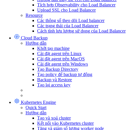
Tích hợp Observability cho Load Balancer
Upload SSL cho Load Balancer
Resource
Các thông số theo dõi Load balancer
Các trạng thái của Load Balancer
Cách tính lưu lượng sử dụng của Load Balancer
Cloud Backup
Hướng dẫn
Khởi tạo machine
Cài đặt agent trên Linux
Cài đặt agent trên MacOS
Cài đặt agent trên Windows
Tạo Backup Directory
Tạo policy để backup tự động
Backup và Restore
Tạo lại access key
Kubernetes Engine
Quick Start
Hướng dẫn
Tạo và xoá cluster
Kết nối vào Kubernetes cluster
Tăng và giảm số lượng worker node