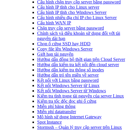
Cấu hình chặn truy cập server bằng password
Cấu hình IP tĩnh cho Linux server
Cấu hình IP tĩnh cho Windows Server
Cấu hình nhiều địa chỉ IP cho Linux Server
Cấu hình WAN IP
Chặn truy cập server bằng password
Chính sách và điều khoản sử dụng đối với tài
nguyên dài hạn
Chọn ổ cứng SSD hay HDD
Copy file lên Windows Server
Giới hạn tài nguyên
Hướng dẫn đồng bộ thời gian trên Cloud Server
Hướng dẫn kiểm tra kết nối đến cloud server
Hướng dẫn kiểm tra thông số inodes
Hướng dẫn trỏ tên miền về server
Kết nối với Linux bằng password
Kết nối Windows Server từ Linux
Kết nối Windows Server từ Windows
Kiểm tra tình trạng tài nguyên của server Linux
Kiểm tra tốc độc đọc ghi ổ cứng
Miễn phí băng thông
Miễn phí datatransfer
Mô hình sử dụng Internet Gateway
Spot Instance
Stormssh – Quản lý truy cập server trên Linux