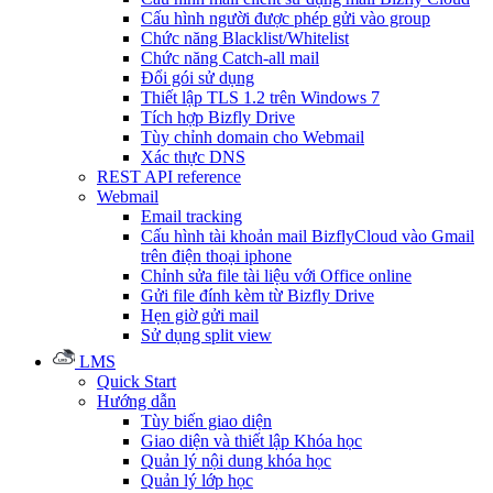
Cấu hình người được phép gửi vào group
Chức năng Blacklist/Whitelist
Chức năng Catch-all mail
Đổi gói sử dụng
Thiết lập TLS 1.2 trên Windows 7
Tích hợp Bizfly Drive
Tùy chỉnh domain cho Webmail
Xác thực DNS
REST API reference
Webmail
Email tracking
Cấu hình tài khoản mail BizflyCloud vào Gmail
trên điện thoại iphone
Chỉnh sửa file tài liệu với Office online
Gửi file đính kèm từ Bizfly Drive
Hẹn giờ gửi mail
Sử dụng split view
LMS
Quick Start
Hướng dẫn
Tùy biến giao diện
Giao diện và thiết lập Khóa học
Quản lý nội dung khóa học
Quản lý lớp học