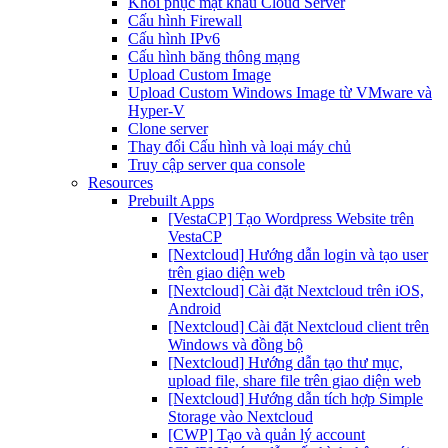
Khôi phục mật khẩu Cloud Server
Cấu hình Firewall
Cấu hình IPv6
Cấu hình băng thông mạng
Upload Custom Image
Upload Custom Windows Image từ VMware và
Hyper-V
Clone server
Thay đổi Cấu hình và loại máy chủ
Truy cập server qua console
Resources
Prebuilt Apps
[VestaCP] Tạo Wordpress Website trên
VestaCP
[Nextcloud] Hướng dẫn login và tạo user
trên giao diện web
[Nextcloud] Cài đặt Nextcloud trên iOS,
Android
[Nextcloud] Cài đặt Nextcloud client trên
Windows và đồng bộ
[Nextcloud] Hướng dẫn tạo thư mục,
upload file, share file trên giao diện web
[Nextcloud] Hướng dẫn tích hợp Simple
Storage vào Nextcloud
[CWP] Tạo và quản lý account