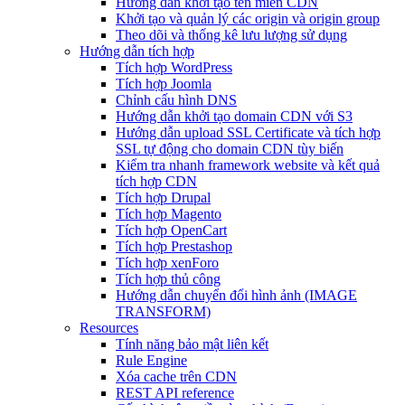
Hướng dẫn khởi tạo tên miền CDN
Khởi tạo và quản lý các origin và origin group
Theo dõi và thống kê lưu lượng sử dụng
Hướng dẫn tích hợp
Tích hợp WordPress
Tích hợp Joomla
Chỉnh cấu hình DNS
Hướng dẫn khởi tạo domain CDN với S3
Hướng dẫn upload SSL Certificate và tích hợp
SSL tự động cho domain CDN tùy biến
Kiểm tra nhanh framework website và kết quả
tích hợp CDN
Tích hợp Drupal
Tích hợp Magento
Tích hợp OpenCart
Tích hợp Prestashop
Tích hợp xenForo
Tích hợp thủ công
Hướng dẫn chuyển đổi hình ảnh (IMAGE
TRANSFORM)
Resources
Tính năng bảo mật liên kết
Rule Engine
Xóa cache trên CDN
REST API reference