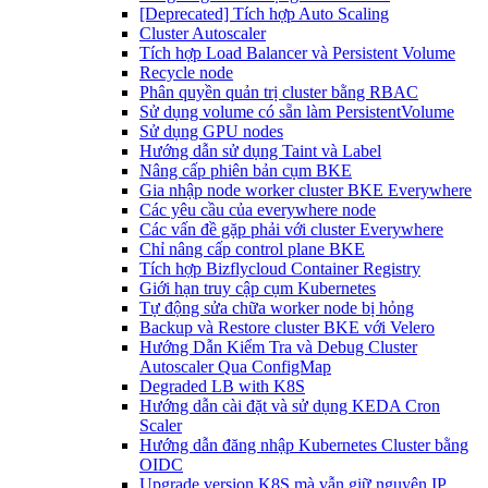
[Deprecated] Tích hợp Auto Scaling
Cluster Autoscaler
Tích hợp Load Balancer và Persistent Volume
Recycle node
Phân quyền quản trị cluster bằng RBAC
Sử dụng volume có sẵn làm PersistentVolume
Sử dụng GPU nodes
Hướng dẫn sử dụng Taint và Label
Nâng cấp phiên bản cụm BKE
Gia nhập node worker cluster BKE Everywhere
Các yêu cầu của everywhere node
Các vấn đề gặp phải với cluster Everywhere
Chỉ nâng cấp control plane BKE
Tích hợp Bizflycloud Container Registry
Giới hạn truy cập cụm Kubernetes
Tự động sửa chữa worker node bị hỏng
Backup và Restore cluster BKE với Velero
Hướng Dẫn Kiểm Tra và Debug Cluster
Autoscaler Qua ConfigMap
Degraded LB with K8S
Hướng dẫn cài đặt và sử dụng KEDA Cron
Scaler
Hướng dẫn đăng nhập Kubernetes Cluster bằng
OIDC
Upgrade version K8S mà vẫn giữ nguyên IP