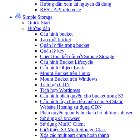
Hướng dẫn xem tài nguyên đã dùng
REST API reference
Simple Storage
Quick Start
Hướng dẫn
Cấu hình bucket
Tạo mới bucket
Quản lý file trong bucket
Quản lý key
Client tool kết nối với Simple Storage
Cấu hình Bucket Lifecycle
Cấu hình Object Lock
Mount Bucket trên Linux
Mount Bucket trên Windows
Tích hợp CDN
Tích hợp Wordpress
Cấu hình phân quyền cho bucket trong S3
Cấu hình tùy chỉnh tên miền cho S3 Static
Website Hosting sử dụng CDN
Phân quyền quản lý bucket cho những subuser
Sử dụng s3 browser
Sử dụng MinIO Client
Giới thiệu S3 Multi Storage Class
Xóa các multipart chưa hoàn thành