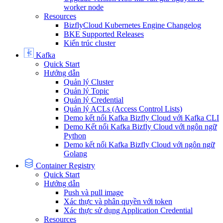
worker node
Resources
BizflyCloud Kubernetes Engine Changelog
BKE Supported Releases
Kiến trúc cluster
Kafka
Quick Start
Hướng dẫn
Quản lý Cluster
Quản lý Topic
Quản lý Credential
Quản lý ACLs (Access Control Lists)
Demo kết nối Kafka Bizfly Cloud với Kafka CLI
Demo Kết nối Kafka Bizfly Cloud với ngôn ngữ
Python
Demo kết nối Kafka Bizfly Cloud với ngôn ngữ
Golang
Container Registry
Quick Start
Hướng dẫn
Push và pull image
Xác thực và phân quyền với token
Xác thực sử dụng Application Credential
Resources