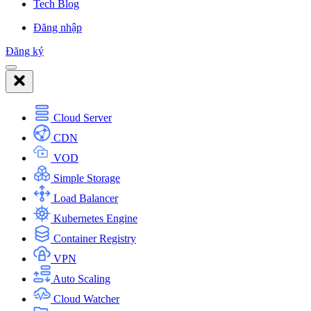
Tech Blog
Đăng nhập
Đăng ký
Cloud Server
CDN
VOD
Simple Storage
Load Balancer
Kubernetes Engine
Container Registry
VPN
Auto Scaling
Cloud Watcher