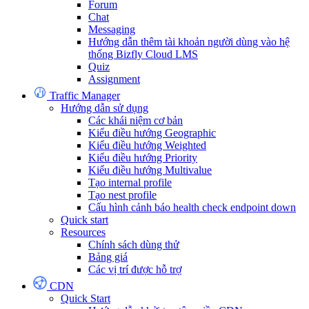
Forum
Chat
Messaging
Hướng dẫn thêm tài khoản người dùng vào hệ
thống Bizfly Cloud LMS
Quiz
Assignment
Traffic Manager
Hướng dẫn sử dụng
Các khái niệm cơ bản
Kiểu điều hướng Geographic
Kiểu điều hướng Weighted
Kiểu điều hướng Priority
Kiểu điều hướng Multivalue
Tạo internal profile
Tạo nest profile
Cấu hình cảnh báo health check endpoint down
Quick start
Resources
Chính sách dùng thử
Bảng giá
Các vị trí được hỗ trợ
CDN
Quick Start