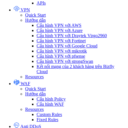
APIs
VPN
Quick Start
Hướng dẫn
Cấu hình VPN với AWS
Cấu hình VPN với Azure
Cấu hình VPN với Draytek Virgo2960
Cấu hình VPN với Fortinet
Cấu hình VPN với Google Cloud
Cấu hình VPN với mikrotik
Cấu hình VPN với pfsense
Cấu hình VPN với strongSwan
Kết nối mạng của 2 khách hàng trên Bizfly
Cloud
Resources
WAF
Quick Start
Hướng dẫn
Cấu hình Policy
Cấu hình WAF
Resources
Custom Rules
Fixed Rules
Anti DDoS