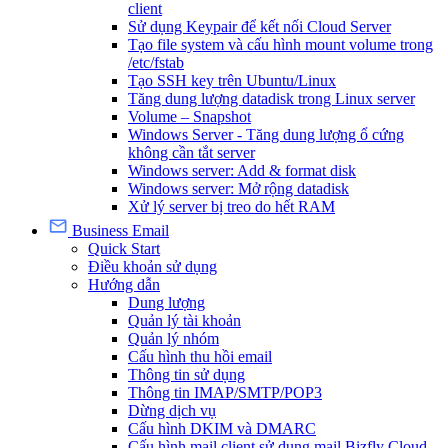
client
Sử dụng Keypair để kết nối Cloud Server
Tạo file system và cấu hình mount volume trong
/etc/fstab
Tạo SSH key trên Ubuntu/Linux
Tăng dung lượng datadisk trong Linux server
Volume – Snapshot
Windows Server - Tăng dung lượng ổ cứng
không cần tắt server
Windows server: Add & format disk
Windows server: Mở rộng datadisk
Xử lý server bị treo do hết RAM
Business Email
Quick Start
Điều khoản sử dụng
Hướng dẫn
Dung lượng
Quản lý tài khoản
Quản lý nhóm
Cấu hình thu hồi email
Thông tin sử dụng
Thông tin IMAP/SMTP/POP3
Dừng dịch vụ
Cấu hình DKIM và DMARC
Cấu hình mail client sử dụng mail Bizfly Cloud