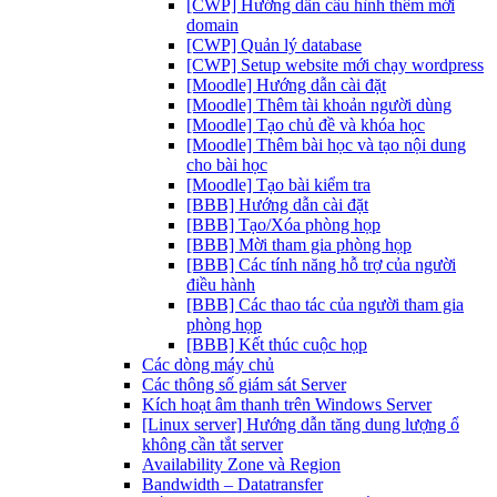
[CWP] Hướng dẫn cấu hình thêm mới
domain
[CWP] Quản lý database
[CWP] Setup website mới chạy wordpress
[Moodle] Hướng dẫn cài đặt
[Moodle] Thêm tài khoản người dùng
[Moodle] Tạo chủ đề và khóa học
[Moodle] Thêm bài học và tạo nội dung
cho bài học
[Moodle] Tạo bài kiểm tra
[BBB] Hướng dẫn cài đặt
[BBB] Tạo/Xóa phòng họp
[BBB] Mời tham gia phòng họp
[BBB] Các tính năng hỗ trợ của người
điều hành
[BBB] Các thao tác của người tham gia
phòng họp
[BBB] Kết thúc cuộc họp
Các dòng máy chủ
Các thông số giám sát Server
Kích hoạt âm thanh trên Windows Server
[Linux server] Hướng dẫn tăng dung lượng ổ
không cần tắt server
Availability Zone và Region
Bandwidth – Datatransfer