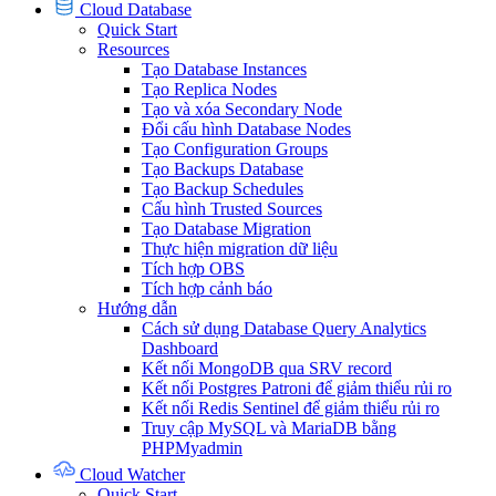
Cloud Database
Quick Start
Resources
Tạo Database Instances
Tạo Replica Nodes
Tạo và xóa Secondary Node
Đổi cấu hình Database Nodes
Tạo Configuration Groups
Tạo Backups Database
Tạo Backup Schedules
Cấu hình Trusted Sources
Tạo Database Migration
Thực hiện migration dữ liệu
Tích hợp OBS
Tích hợp cảnh báo
Hướng dẫn
Cách sử dụng Database Query Analytics
Dashboard
Kết nối MongoDB qua SRV record
Kết nối Postgres Patroni để giảm thiểu rủi ro
Kết nối Redis Sentinel để giảm thiểu rủi ro
Truy cập MySQL và MariaDB bằng
PHPMyadmin
Cloud Watcher
Quick Start