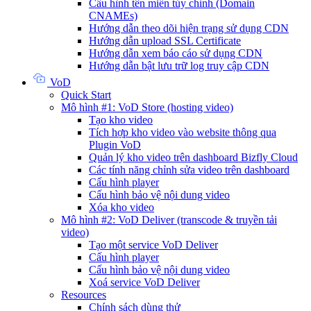
Cấu hình tên miền tùy chỉnh (Domain
CNAMEs)
Hướng dẫn theo dõi hiện trạng sử dụng CDN
Hướng dẫn upload SSL Certificate
Hướng dẫn xem báo cáo sử dụng CDN
Hướng dẫn bật lưu trữ log truy cập CDN
VoD
Quick Start
Mô hình #1: VoD Store (hosting video)
Tạo kho video
Tích hợp kho video vào website thông qua
Plugin VoD
Quản lý kho video trên dashboard Bizfly Cloud
Các tính năng chỉnh sửa video trên dashboard
Cấu hình player
Cấu hình bảo vệ nội dung video
Xóa kho video
Mô hình #2: VoD Deliver (transcode & truyền tải
video)
Tạo một service VoD Deliver
Cấu hình player
Cấu hình bảo vệ nội dung video
Xoá service VoD Deliver
Resources
Chính sách dùng thử