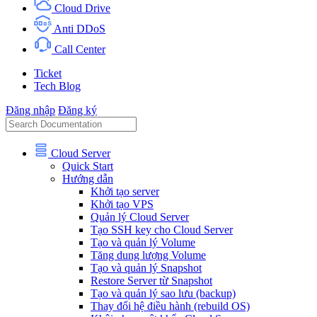
Cloud Drive
Anti DDoS
Call Center
Ticket
Tech Blog
Đăng nhập
Đăng ký
Cloud Server
Quick Start
Hướng dẫn
Khởi tạo server
Khởi tạo VPS
Quản lý Cloud Server
Tạo SSH key cho Cloud Server
Tạo và quản lý Volume
Tăng dung lượng Volume
Tạo và quản lý Snapshot
Restore Server từ Snapshot
Tạo và quản lý sao lưu (backup)
Thay đổi hệ điều hành (rebuild OS)