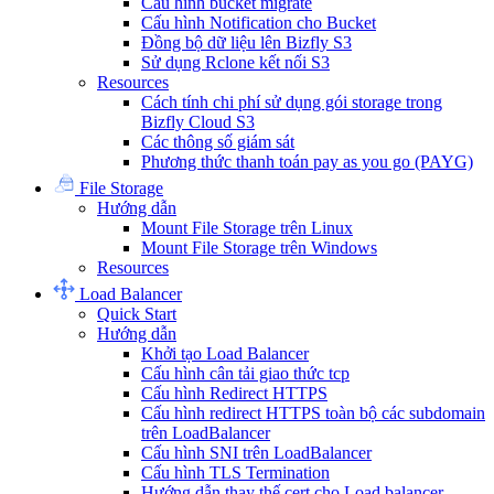
Cấu hình bucket migrate
Cấu hình Notification cho Bucket
Đồng bộ dữ liệu lên Bizfly S3
Sử dụng Rclone kết nối S3
Resources
Cách tính chi phí sử dụng gói storage trong
Bizfly Cloud S3
Các thông số giám sát
Phương thức thanh toán pay as you go (PAYG)
File Storage
Hướng dẫn
Mount File Storage trên Linux
Mount File Storage trên Windows
Resources
Load Balancer
Quick Start
Hướng dẫn
Khởi tạo Load Balancer
Cấu hình cân tải giao thức tcp
Cấu hình Redirect HTTPS
Cấu hình redirect HTTPS toàn bộ các subdomain
trên LoadBalancer
Cấu hình SNI trên LoadBalancer
Cấu hình TLS Termination
Hướng dẫn thay thế cert cho Load balancer