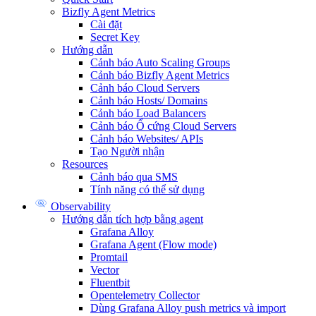
Bizfly Agent Metrics
Cài đặt
Secret Key
Hướng dẫn
Cảnh báo Auto Scaling Groups
Cảnh báo Bizfly Agent Metrics
Cảnh báo Cloud Servers
Cảnh báo Hosts/ Domains
Cảnh báo Load Balancers
Cảnh báo Ổ cứng Cloud Servers
Cảnh báo Websites/ APIs
Tạo Người nhận
Resources
Cảnh báo qua SMS
Tính năng có thể sử dụng
Observability
Hướng dẫn tích hợp bằng agent
Grafana Alloy
Grafana Agent (Flow mode)
Promtail
Vector
Fluentbit
Opentelemetry Collector
Dùng Grafana Alloy push metrics và import