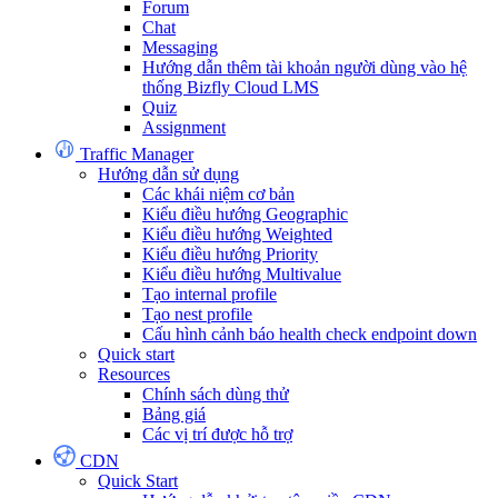
Forum
Chat
Messaging
Hướng dẫn thêm tài khoản người dùng vào hệ
thống Bizfly Cloud LMS
Quiz
Assignment
Traffic Manager
Hướng dẫn sử dụng
Các khái niệm cơ bản
Kiểu điều hướng Geographic
Kiểu điều hướng Weighted
Kiểu điều hướng Priority
Kiểu điều hướng Multivalue
Tạo internal profile
Tạo nest profile
Cấu hình cảnh báo health check endpoint down
Quick start
Resources
Chính sách dùng thử
Bảng giá
Các vị trí được hỗ trợ
CDN
Quick Start