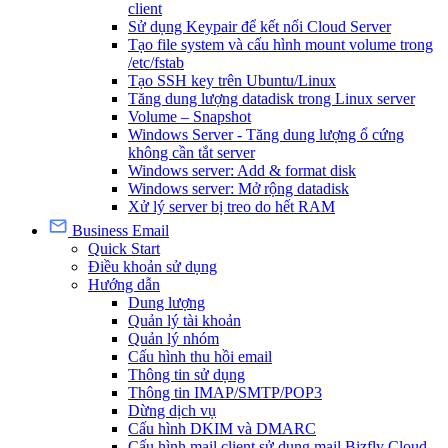
client
Sử dụng Keypair để kết nối Cloud Server
Tạo file system và cấu hình mount volume trong
/etc/fstab
Tạo SSH key trên Ubuntu/Linux
Tăng dung lượng datadisk trong Linux server
Volume – Snapshot
Windows Server - Tăng dung lượng ổ cứng
không cần tắt server
Windows server: Add & format disk
Windows server: Mở rộng datadisk
Xử lý server bị treo do hết RAM
Business Email
Quick Start
Điều khoản sử dụng
Hướng dẫn
Dung lượng
Quản lý tài khoản
Quản lý nhóm
Cấu hình thu hồi email
Thông tin sử dụng
Thông tin IMAP/SMTP/POP3
Dừng dịch vụ
Cấu hình DKIM và DMARC
Cấu hình mail client sử dụng mail Bizfly Cloud