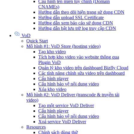
Cấu hình tên miền tùy chỉnh (Domain
CNAMEs)
Hướng dẫn theo dõi hiện trạng sử dụng CDN
Hướng dẫn upload SSL Certificate
Hướng dẫn xem báo cáo sử dụng CDN
Hướng dẫn bật lưu trữ log truy cập CDN
VoD
Quick Start
Mô hình #1: VoD Store (hosting video)
Tạo kho video
Tích hợp kho video vào website thông qua
Plugin VoD
Quản lý kho video trên dashboard Bizfly Cloud
Các tính năng chỉnh sửa video trên dashboard
Cấu hình player
Cấu hình bảo vệ nội dung video
Xóa kho video
Mô hình #2: VoD Deliver (transcode & truyền tải
video)
Tạo một service VoD Deliver
Cấu hình player
Cấu hình bảo vệ nội dung video
Xoá service VoD Deliver
Resources
Chính sách dùng thử