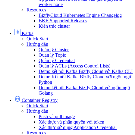
worker node
Resources
BizflyCloud Kubernetes Engine Changelog
BKE Supported Releases
Kiến trúc cluster
Kafka
Quick Start
Hướng dẫn
Quản lý Cluster
Quản lý Topic
Quản lý Credential
Quản lý ACLs (Access Control Lists)
Demo kết nối Kafka Bizfly Cloud với Kafka CLI
Demo Kết nối Kafka Bizfly Cloud với ngôn ngữ
Python
Demo kết nối Kafka Bizfly Cloud với ngôn ngữ
Golang
Container Registry
Quick Start
Hướng dẫn
Push và pull image
Xác thực và phân quyền với token
Xác thực sử dụng Application Credential
Resources