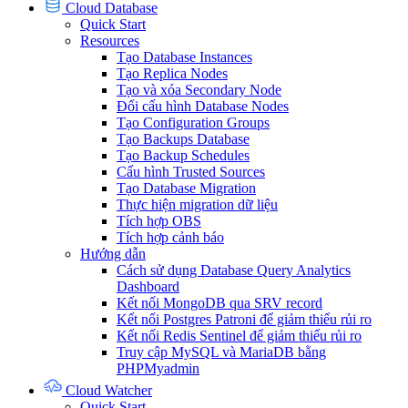
Cloud Database
Quick Start
Resources
Tạo Database Instances
Tạo Replica Nodes
Tạo và xóa Secondary Node
Đổi cấu hình Database Nodes
Tạo Configuration Groups
Tạo Backups Database
Tạo Backup Schedules
Cấu hình Trusted Sources
Tạo Database Migration
Thực hiện migration dữ liệu
Tích hợp OBS
Tích hợp cảnh báo
Hướng dẫn
Cách sử dụng Database Query Analytics
Dashboard
Kết nối MongoDB qua SRV record
Kết nối Postgres Patroni để giảm thiểu rủi ro
Kết nối Redis Sentinel để giảm thiểu rủi ro
Truy cập MySQL và MariaDB bằng
PHPMyadmin
Cloud Watcher
Quick Start