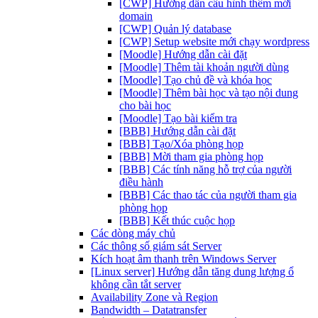
[CWP] Hướng dẫn cấu hình thêm mới
domain
[CWP] Quản lý database
[CWP] Setup website mới chạy wordpress
[Moodle] Hướng dẫn cài đặt
[Moodle] Thêm tài khoản người dùng
[Moodle] Tạo chủ đề và khóa học
[Moodle] Thêm bài học và tạo nội dung
cho bài học
[Moodle] Tạo bài kiểm tra
[BBB] Hướng dẫn cài đặt
[BBB] Tạo/Xóa phòng họp
[BBB] Mời tham gia phòng họp
[BBB] Các tính năng hỗ trợ của người
điều hành
[BBB] Các thao tác của người tham gia
phòng họp
[BBB] Kết thúc cuộc họp
Các dòng máy chủ
Các thông số giám sát Server
Kích hoạt âm thanh trên Windows Server
[Linux server] Hướng dẫn tăng dung lượng ổ
không cần tắt server
Availability Zone và Region
Bandwidth – Datatransfer