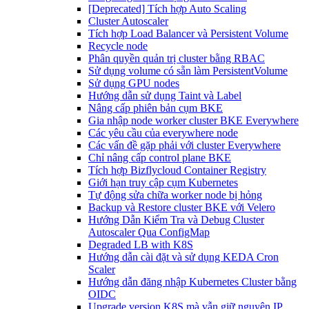
[Deprecated] Tích hợp Auto Scaling
Cluster Autoscaler
Tích hợp Load Balancer và Persistent Volume
Recycle node
Phân quyền quản trị cluster bằng RBAC
Sử dụng volume có sẵn làm PersistentVolume
Sử dụng GPU nodes
Hướng dẫn sử dụng Taint và Label
Nâng cấp phiên bản cụm BKE
Gia nhập node worker cluster BKE Everywhere
Các yêu cầu của everywhere node
Các vấn đề gặp phải với cluster Everywhere
Chỉ nâng cấp control plane BKE
Tích hợp Bizflycloud Container Registry
Giới hạn truy cập cụm Kubernetes
Tự động sửa chữa worker node bị hỏng
Backup và Restore cluster BKE với Velero
Hướng Dẫn Kiểm Tra và Debug Cluster
Autoscaler Qua ConfigMap
Degraded LB with K8S
Hướng dẫn cài đặt và sử dụng KEDA Cron
Scaler
Hướng dẫn đăng nhập Kubernetes Cluster bằng
OIDC
Upgrade version K8S mà vẫn giữ nguyên IP