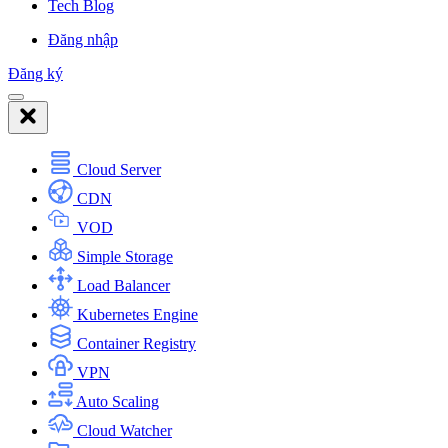
Tech Blog
Đăng nhập
Đăng ký
Cloud Server
CDN
VOD
Simple Storage
Load Balancer
Kubernetes Engine
Container Registry
VPN
Auto Scaling
Cloud Watcher