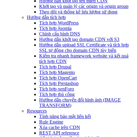
Hướng dẫn khởi tạo tên miền CDN
Khởi tạo và quản lý các origin và origin group
Theo dõi và thống kê lưu lượng sử dụng
Hướng dẫn tích hợp
Tích hợp WordPress
Tích hợp Joomla
Chỉnh cấu hình DNS
Hướng dẫn khởi tạo domain CDN với S3
Hướng dẫn upload SSL Certificate và tích hợp
SSL tự động cho domain CDN tùy biến
Kiểm tra nhanh framework website và kết quả
tích hợp CDN
Tích hợp Drupal
Tích hợp Magento
Tích hợp OpenCart
Tích hợp Prestashop
Tích hợp xenForo
Tích hợp thủ công
Hướng dẫn chuyển đổi hình ảnh (IMAGE
TRANSFORM)
Resources
Tính năng bảo mật liên kết
Rule Engine
Xóa cache trên CDN
REST API reference