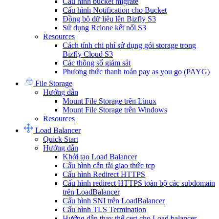
Cấu hình bucket migrate
Cấu hình Notification cho Bucket
Đồng bộ dữ liệu lên Bizfly S3
Sử dụng Rclone kết nối S3
Resources
Cách tính chi phí sử dụng gói storage trong
Bizfly Cloud S3
Các thông số giám sát
Phương thức thanh toán pay as you go (PAYG)
File Storage
Hướng dẫn
Mount File Storage trên Linux
Mount File Storage trên Windows
Resources
Load Balancer
Quick Start
Hướng dẫn
Khởi tạo Load Balancer
Cấu hình cân tải giao thức tcp
Cấu hình Redirect HTTPS
Cấu hình redirect HTTPS toàn bộ các subdomain
trên LoadBalancer
Cấu hình SNI trên LoadBalancer
Cấu hình TLS Termination
Hướng dẫn thay thế cert cho Load balancer