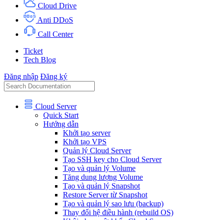
Cloud Drive
Anti DDoS
Call Center
Ticket
Tech Blog
Đăng nhập
Đăng ký
Cloud Server
Quick Start
Hướng dẫn
Khởi tạo server
Khởi tạo VPS
Quản lý Cloud Server
Tạo SSH key cho Cloud Server
Tạo và quản lý Volume
Tăng dung lượng Volume
Tạo và quản lý Snapshot
Restore Server từ Snapshot
Tạo và quản lý sao lưu (backup)
Thay đổi hệ điều hành (rebuild OS)