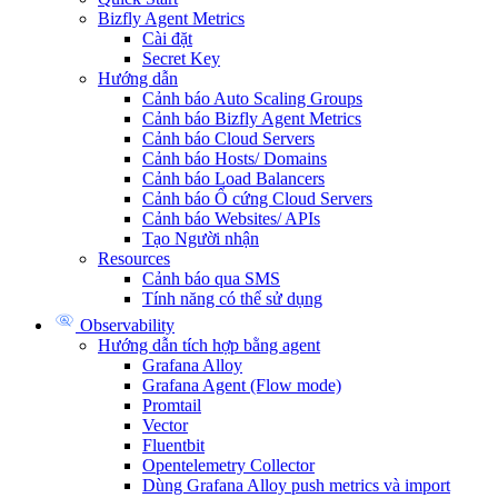
Bizfly Agent Metrics
Cài đặt
Secret Key
Hướng dẫn
Cảnh báo Auto Scaling Groups
Cảnh báo Bizfly Agent Metrics
Cảnh báo Cloud Servers
Cảnh báo Hosts/ Domains
Cảnh báo Load Balancers
Cảnh báo Ổ cứng Cloud Servers
Cảnh báo Websites/ APIs
Tạo Người nhận
Resources
Cảnh báo qua SMS
Tính năng có thể sử dụng
Observability
Hướng dẫn tích hợp bằng agent
Grafana Alloy
Grafana Agent (Flow mode)
Promtail
Vector
Fluentbit
Opentelemetry Collector
Dùng Grafana Alloy push metrics và import