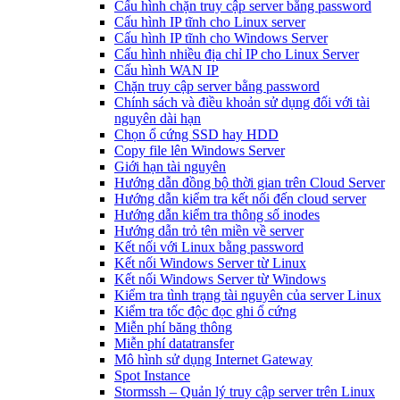
Cấu hình chặn truy cập server bằng password
Cấu hình IP tĩnh cho Linux server
Cấu hình IP tĩnh cho Windows Server
Cấu hình nhiều địa chỉ IP cho Linux Server
Cấu hình WAN IP
Chặn truy cập server bằng password
Chính sách và điều khoản sử dụng đối với tài
nguyên dài hạn
Chọn ổ cứng SSD hay HDD
Copy file lên Windows Server
Giới hạn tài nguyên
Hướng dẫn đồng bộ thời gian trên Cloud Server
Hướng dẫn kiểm tra kết nối đến cloud server
Hướng dẫn kiểm tra thông số inodes
Hướng dẫn trỏ tên miền về server
Kết nối với Linux bằng password
Kết nối Windows Server từ Linux
Kết nối Windows Server từ Windows
Kiểm tra tình trạng tài nguyên của server Linux
Kiểm tra tốc độc đọc ghi ổ cứng
Miễn phí băng thông
Miễn phí datatransfer
Mô hình sử dụng Internet Gateway
Spot Instance
Stormssh – Quản lý truy cập server trên Linux