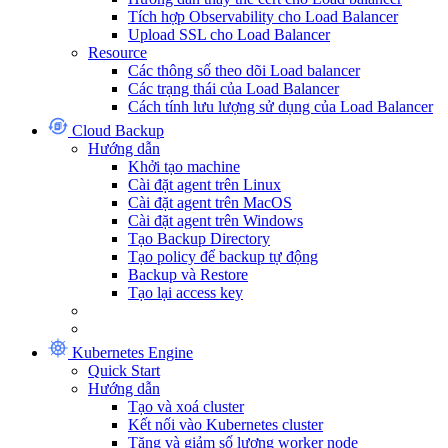
Tích hợp Observability cho Load Balancer
Upload SSL cho Load Balancer
Resource
Các thông số theo dõi Load balancer
Các trạng thái của Load Balancer
Cách tính lưu lượng sử dụng của Load Balancer
Cloud Backup
Hướng dẫn
Khởi tạo machine
Cài đặt agent trên Linux
Cài đặt agent trên MacOS
Cài đặt agent trên Windows
Tạo Backup Directory
Tạo policy để backup tự động
Backup và Restore
Tạo lại access key
Kubernetes Engine
Quick Start
Hướng dẫn
Tạo và xoá cluster
Kết nối vào Kubernetes cluster
Tăng và giảm số lượng worker node