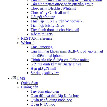
Cấu hình người được phép gửi vào group
Chức năng Blacklist/Whitelist
Chức năng Catch-all mail
Đổi gói sử dụng
Thiết lập TLS 1.2 trên Windows 7
Tích hợp Bizfly Drive
Tùy chỉnh domain cho Webmail
Xác thực DNS
REST API reference
Webmail
Email tracking
Cấu hình tài khoản mail BizflyCloud vào Gmail
trên điện thoại iphone
Chỉnh sửa file tài liệu với Office online
Gửi file đính kèm từ Bizfly Drive
Hẹn giờ gửi mail
Sử dụng split view
LMS
Quick Start
Hướng dẫn
Tùy biến giao diện
Giao diện và thiết lập Khóa học
Quản lý nội dung khóa học
Quản lý lớp học