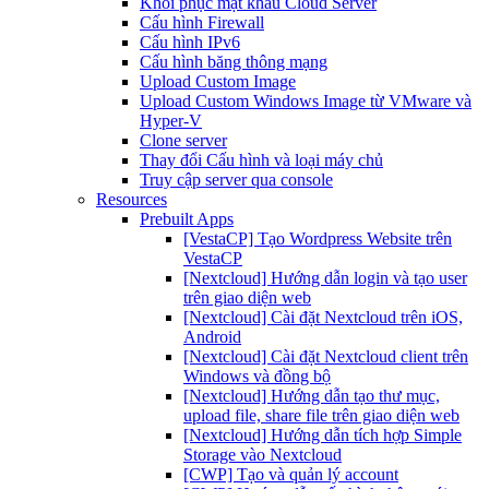
Khôi phục mật khẩu Cloud Server
Cấu hình Firewall
Cấu hình IPv6
Cấu hình băng thông mạng
Upload Custom Image
Upload Custom Windows Image từ VMware và
Hyper-V
Clone server
Thay đổi Cấu hình và loại máy chủ
Truy cập server qua console
Resources
Prebuilt Apps
[VestaCP] Tạo Wordpress Website trên
VestaCP
[Nextcloud] Hướng dẫn login và tạo user
trên giao diện web
[Nextcloud] Cài đặt Nextcloud trên iOS,
Android
[Nextcloud] Cài đặt Nextcloud client trên
Windows và đồng bộ
[Nextcloud] Hướng dẫn tạo thư mục,
upload file, share file trên giao diện web
[Nextcloud] Hướng dẫn tích hợp Simple
Storage vào Nextcloud
[CWP] Tạo và quản lý account