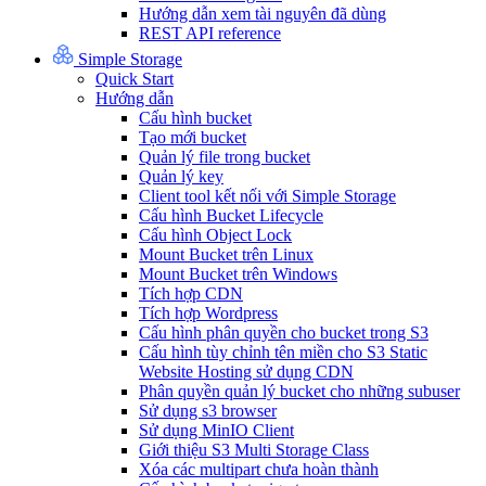
Hướng dẫn xem tài nguyên đã dùng
REST API reference
Simple Storage
Quick Start
Hướng dẫn
Cấu hình bucket
Tạo mới bucket
Quản lý file trong bucket
Quản lý key
Client tool kết nối với Simple Storage
Cấu hình Bucket Lifecycle
Cấu hình Object Lock
Mount Bucket trên Linux
Mount Bucket trên Windows
Tích hợp CDN
Tích hợp Wordpress
Cấu hình phân quyền cho bucket trong S3
Cấu hình tùy chỉnh tên miền cho S3 Static
Website Hosting sử dụng CDN
Phân quyền quản lý bucket cho những subuser
Sử dụng s3 browser
Sử dụng MinIO Client
Giới thiệu S3 Multi Storage Class
Xóa các multipart chưa hoàn thành