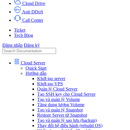
Cloud Drive
Anti DDoS
Call Center
Ticket
Tech Blog
Đăng nhập
Đăng ký
Cloud Server
Quick Start
Hướng dẫn
Khởi tạo server
Khởi tạo VPS
Quản lý Cloud Server
Tạo SSH key cho Cloud Server
Tạo và quản lý Volume
Tăng dung lượng Volume
Tạo và quản lý Snapshot
Restore Server từ Snapshot
Tạo và quản lý sao lưu (backup)
Thay đổi hệ điều hành (rebuild OS)