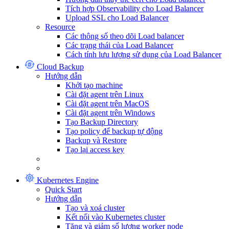
Tích hợp Observability cho Load Balancer
Upload SSL cho Load Balancer
Resource
Các thông số theo dõi Load balancer
Các trạng thái của Load Balancer
Cách tính lưu lượng sử dụng của Load Balancer
Cloud Backup
Hướng dẫn
Khởi tạo machine
Cài đặt agent trên Linux
Cài đặt agent trên MacOS
Cài đặt agent trên Windows
Tạo Backup Directory
Tạo policy để backup tự động
Backup và Restore
Tạo lại access key
Kubernetes Engine
Quick Start
Hướng dẫn
Tạo và xoá cluster
Kết nối vào Kubernetes cluster
Tăng và giảm số lượng worker node