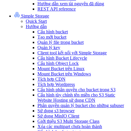
Hướng dẫn xem tài nguyên đã dùng
REST API reference
Simple Storage
Quick Start
Hướng dẫn
Cấu hình bucket
Tạo mới bucket
Quản lý file trong bucket
Quản lý key
Client tool kết nối với Simple Storage
Cấu hình Bucket Lifecycle
Cấu hình Object Lock
Mount Bucket trên Linux
Mount Bucket trên Windows
Tích hợp CDN
Tích hợp Wordpress
Cấu hình phân quyền cho bucket trong S3
Cấu hình tùy chỉnh tên miền cho S3 Static
Website Hosting sử dụng CDN
Phân quyền quản lý bucket cho những subuser
Sử dụng s3 browser
Sử dụng MinIO Client
Giới thiệu S3 Multi Storage Class
Xóa các multipart chưa hoàn thành