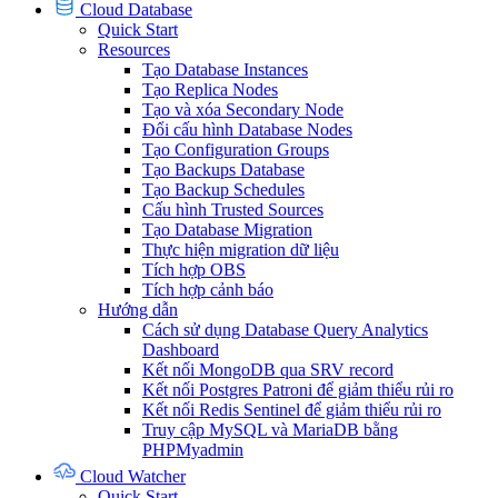
Cloud Database
Quick Start
Resources
Tạo Database Instances
Tạo Replica Nodes
Tạo và xóa Secondary Node
Đổi cấu hình Database Nodes
Tạo Configuration Groups
Tạo Backups Database
Tạo Backup Schedules
Cấu hình Trusted Sources
Tạo Database Migration
Thực hiện migration dữ liệu
Tích hợp OBS
Tích hợp cảnh báo
Hướng dẫn
Cách sử dụng Database Query Analytics
Dashboard
Kết nối MongoDB qua SRV record
Kết nối Postgres Patroni để giảm thiểu rủi ro
Kết nối Redis Sentinel để giảm thiểu rủi ro
Truy cập MySQL và MariaDB bằng
PHPMyadmin
Cloud Watcher
Quick Start