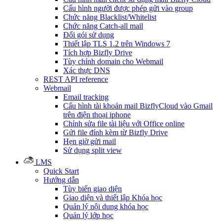
Cấu hình người được phép gửi vào group
Chức năng Blacklist/Whitelist
Chức năng Catch-all mail
Đổi gói sử dụng
Thiết lập TLS 1.2 trên Windows 7
Tích hợp Bizfly Drive
Tùy chỉnh domain cho Webmail
Xác thực DNS
REST API reference
Webmail
Email tracking
Cấu hình tài khoản mail BizflyCloud vào Gmail
trên điện thoại iphone
Chỉnh sửa file tài liệu với Office online
Gửi file đính kèm từ Bizfly Drive
Hẹn giờ gửi mail
Sử dụng split view
LMS
Quick Start
Hướng dẫn
Tùy biến giao diện
Giao diện và thiết lập Khóa học
Quản lý nội dung khóa học
Quản lý lớp học