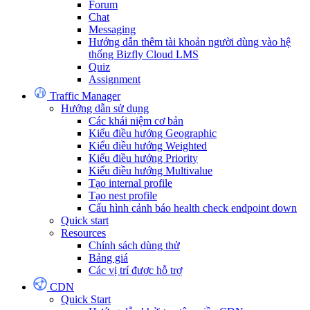
Forum
Chat
Messaging
Hướng dẫn thêm tài khoản người dùng vào hệ
thống Bizfly Cloud LMS
Quiz
Assignment
Traffic Manager
Hướng dẫn sử dụng
Các khái niệm cơ bản
Kiểu điều hướng Geographic
Kiểu điều hướng Weighted
Kiểu điều hướng Priority
Kiểu điều hướng Multivalue
Tạo internal profile
Tạo nest profile
Cấu hình cảnh báo health check endpoint down
Quick start
Resources
Chính sách dùng thử
Bảng giá
Các vị trí được hỗ trợ
CDN
Quick Start