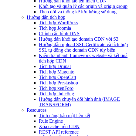
Hướng dẫn khởi tạo tên miền CDN
Khởi tạo và quản lý các origin và origin group
Theo dõi và thống kê lưu lượng sử dụng
Hướng dẫn tích hợp
Tích hợp WordPress
Tích hợp Joomla
Chỉnh cấu hình DNS
Hướng dẫn khởi tạo domain CDN với S3
Hướng dẫn upload SSL Certificate và tích hợp
SSL tự động cho domain CDN tùy biến
Kiểm tra nhanh framework website và kết quả
tích hợp CDN
Tích hợp Drupal
Tích hợp Magento
Tích hợp OpenCart
Tích hợp Prestashop
Tích hợp xenForo
Tích hợp thủ công
Hướng dẫn chuyển đổi hình ảnh (IMAGE
TRANSFORM)
Resources
Tính năng bảo mật liên kết
Rule Engine
Xóa cache trên CDN
REST API reference