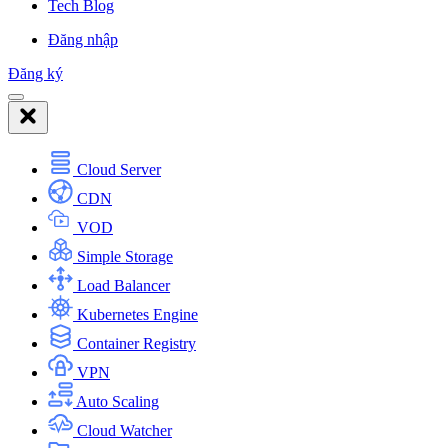
Tech Blog
Đăng nhập
Đăng ký
Cloud Server
CDN
VOD
Simple Storage
Load Balancer
Kubernetes Engine
Container Registry
VPN
Auto Scaling
Cloud Watcher