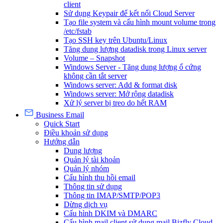
client
Sử dụng Keypair để kết nối Cloud Server
Tạo file system và cấu hình mount volume trong
/etc/fstab
Tạo SSH key trên Ubuntu/Linux
Tăng dung lượng datadisk trong Linux server
Volume – Snapshot
Windows Server - Tăng dung lượng ổ cứng
không cần tắt server
Windows server: Add & format disk
Windows server: Mở rộng datadisk
Xử lý server bị treo do hết RAM
Business Email
Quick Start
Điều khoản sử dụng
Hướng dẫn
Dung lượng
Quản lý tài khoản
Quản lý nhóm
Cấu hình thu hồi email
Thông tin sử dụng
Thông tin IMAP/SMTP/POP3
Dừng dịch vụ
Cấu hình DKIM và DMARC
Cấu hình mail client sử dụng mail Bizfly Cloud