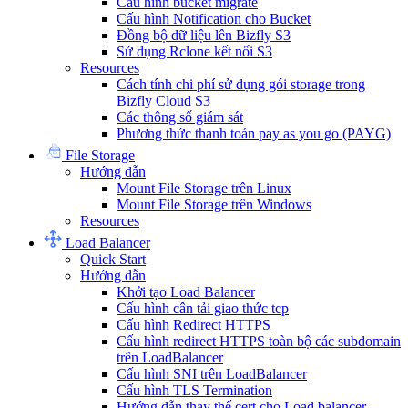
Cấu hình bucket migrate
Cấu hình Notification cho Bucket
Đồng bộ dữ liệu lên Bizfly S3
Sử dụng Rclone kết nối S3
Resources
Cách tính chi phí sử dụng gói storage trong
Bizfly Cloud S3
Các thông số giám sát
Phương thức thanh toán pay as you go (PAYG)
File Storage
Hướng dẫn
Mount File Storage trên Linux
Mount File Storage trên Windows
Resources
Load Balancer
Quick Start
Hướng dẫn
Khởi tạo Load Balancer
Cấu hình cân tải giao thức tcp
Cấu hình Redirect HTTPS
Cấu hình redirect HTTPS toàn bộ các subdomain
trên LoadBalancer
Cấu hình SNI trên LoadBalancer
Cấu hình TLS Termination
Hướng dẫn thay thế cert cho Load balancer