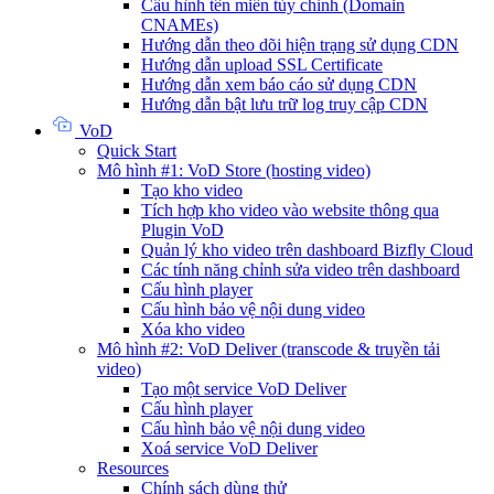
Cấu hình tên miền tùy chỉnh (Domain
CNAMEs)
Hướng dẫn theo dõi hiện trạng sử dụng CDN
Hướng dẫn upload SSL Certificate
Hướng dẫn xem báo cáo sử dụng CDN
Hướng dẫn bật lưu trữ log truy cập CDN
VoD
Quick Start
Mô hình #1: VoD Store (hosting video)
Tạo kho video
Tích hợp kho video vào website thông qua
Plugin VoD
Quản lý kho video trên dashboard Bizfly Cloud
Các tính năng chỉnh sửa video trên dashboard
Cấu hình player
Cấu hình bảo vệ nội dung video
Xóa kho video
Mô hình #2: VoD Deliver (transcode & truyền tải
video)
Tạo một service VoD Deliver
Cấu hình player
Cấu hình bảo vệ nội dung video
Xoá service VoD Deliver
Resources
Chính sách dùng thử