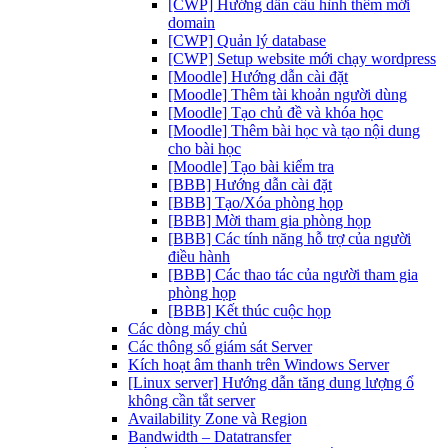
[CWP] Hướng dẫn cấu hình thêm mới
domain
[CWP] Quản lý database
[CWP] Setup website mới chạy wordpress
[Moodle] Hướng dẫn cài đặt
[Moodle] Thêm tài khoản người dùng
[Moodle] Tạo chủ đề và khóa học
[Moodle] Thêm bài học và tạo nội dung
cho bài học
[Moodle] Tạo bài kiểm tra
[BBB] Hướng dẫn cài đặt
[BBB] Tạo/Xóa phòng họp
[BBB] Mời tham gia phòng họp
[BBB] Các tính năng hỗ trợ của người
điều hành
[BBB] Các thao tác của người tham gia
phòng họp
[BBB] Kết thúc cuộc họp
Các dòng máy chủ
Các thông số giám sát Server
Kích hoạt âm thanh trên Windows Server
[Linux server] Hướng dẫn tăng dung lượng ổ
không cần tắt server
Availability Zone và Region
Bandwidth – Datatransfer