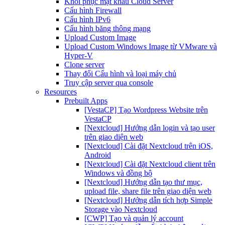
Khôi phục mật khẩu Cloud Server
Cấu hình Firewall
Cấu hình IPv6
Cấu hình băng thông mạng
Upload Custom Image
Upload Custom Windows Image từ VMware và
Hyper-V
Clone server
Thay đổi Cấu hình và loại máy chủ
Truy cập server qua console
Resources
Prebuilt Apps
[VestaCP] Tạo Wordpress Website trên
VestaCP
[Nextcloud] Hướng dẫn login và tạo user
trên giao diện web
[Nextcloud] Cài đặt Nextcloud trên iOS,
Android
[Nextcloud] Cài đặt Nextcloud client trên
Windows và đồng bộ
[Nextcloud] Hướng dẫn tạo thư mục,
upload file, share file trên giao diện web
[Nextcloud] Hướng dẫn tích hợp Simple
Storage vào Nextcloud
[CWP] Tạo và quản lý account