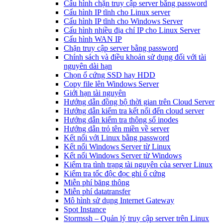
Cấu hình chặn truy cập server bằng password
Cấu hình IP tĩnh cho Linux server
Cấu hình IP tĩnh cho Windows Server
Cấu hình nhiều địa chỉ IP cho Linux Server
Cấu hình WAN IP
Chặn truy cập server bằng password
Chính sách và điều khoản sử dụng đối với tài
nguyên dài hạn
Chọn ổ cứng SSD hay HDD
Copy file lên Windows Server
Giới hạn tài nguyên
Hướng dẫn đồng bộ thời gian trên Cloud Server
Hướng dẫn kiểm tra kết nối đến cloud server
Hướng dẫn kiểm tra thông số inodes
Hướng dẫn trỏ tên miền về server
Kết nối với Linux bằng password
Kết nối Windows Server từ Linux
Kết nối Windows Server từ Windows
Kiểm tra tình trạng tài nguyên của server Linux
Kiểm tra tốc độc đọc ghi ổ cứng
Miễn phí băng thông
Miễn phí datatransfer
Mô hình sử dụng Internet Gateway
Spot Instance
Stormssh – Quản lý truy cập server trên Linux