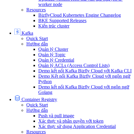
worker node
Resources
BizflyCloud Kubernetes Engine Changelog
BKE Supported Releases
Kiến trúc cluster
Kafka
Quick Start
Hướng dẫn
Quản lý Cluster
Quản lý Topic
Quản lý Credential
Quản lý ACLs (Access Control Lists)
Demo kết nối Kafka Bizfly Cloud với Kafka CLI
Demo Kết nối Kafka Bizfly Cloud với ngôn ngữ
Python
Demo kết nối Kafka Bizfly Cloud với ngôn ngữ
Golang
Container Registry
Quick Start
Hướng dẫn
Push và pull image
Xác thực và phân quyền với token
Xác thực sử dụng Application Credential
Resources