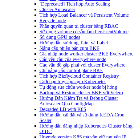
[Deprecated] Tích hợp Auto Scaling
Cluster Autoscaler
Tích hợp Load Balancer và Persistent Volume
Recycle node
Phân quyền quản trị cluster bằng RBAC
Sử dụng volume có sẵn làm PersistentVolume
Sử dụng GPU nodes
Hướng dẫn sử dụng Taint và Label
Nâng cấp phiên bản cụm BKE
Gia nhập node worker cluster BKE Everywhere
Các yêu cầu của everywhere node
Các vấn đề gặp phải với cluster Everywhere
Chỉ nâng cấp control plane BKE
Tích hợp Bizflycloud Container Registry
Giới hạn truy cập cụm Kubernetes
Tự động sửa chữa worker node bị hỏng
Backup và Restore cluster BKE với Velero
Hướng Dẫn Kiểm Tra và Debug Cluster
Autoscaler Qua ConfigMap
Degraded LB with K8S
Hướng dẫn cài đặt và sử dụng KEDA Cron
Scaler
Hướng dẫn đăng nhập Kubernetes Cluster bằng
OIDC
Upgrade version K8S mà vẫn giữ nguyên IP