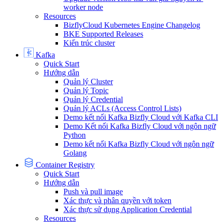
worker node
Resources
BizflyCloud Kubernetes Engine Changelog
BKE Supported Releases
Kiến trúc cluster
Kafka
Quick Start
Hướng dẫn
Quản lý Cluster
Quản lý Topic
Quản lý Credential
Quản lý ACLs (Access Control Lists)
Demo kết nối Kafka Bizfly Cloud với Kafka CLI
Demo Kết nối Kafka Bizfly Cloud với ngôn ngữ
Python
Demo kết nối Kafka Bizfly Cloud với ngôn ngữ
Golang
Container Registry
Quick Start
Hướng dẫn
Push và pull image
Xác thực và phân quyền với token
Xác thực sử dụng Application Credential
Resources