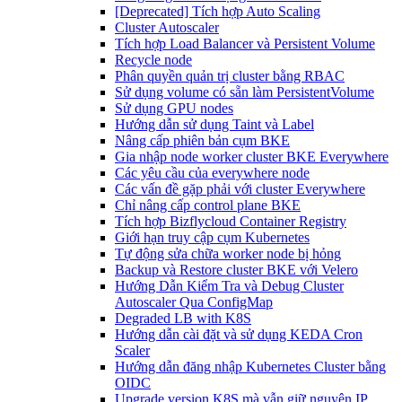
[Deprecated] Tích hợp Auto Scaling
Cluster Autoscaler
Tích hợp Load Balancer và Persistent Volume
Recycle node
Phân quyền quản trị cluster bằng RBAC
Sử dụng volume có sẵn làm PersistentVolume
Sử dụng GPU nodes
Hướng dẫn sử dụng Taint và Label
Nâng cấp phiên bản cụm BKE
Gia nhập node worker cluster BKE Everywhere
Các yêu cầu của everywhere node
Các vấn đề gặp phải với cluster Everywhere
Chỉ nâng cấp control plane BKE
Tích hợp Bizflycloud Container Registry
Giới hạn truy cập cụm Kubernetes
Tự động sửa chữa worker node bị hỏng
Backup và Restore cluster BKE với Velero
Hướng Dẫn Kiểm Tra và Debug Cluster
Autoscaler Qua ConfigMap
Degraded LB with K8S
Hướng dẫn cài đặt và sử dụng KEDA Cron
Scaler
Hướng dẫn đăng nhập Kubernetes Cluster bằng
OIDC
Upgrade version K8S mà vẫn giữ nguyên IP