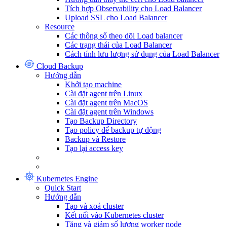
Tích hợp Observability cho Load Balancer
Upload SSL cho Load Balancer
Resource
Các thông số theo dõi Load balancer
Các trạng thái của Load Balancer
Cách tính lưu lượng sử dụng của Load Balancer
Cloud Backup
Hướng dẫn
Khởi tạo machine
Cài đặt agent trên Linux
Cài đặt agent trên MacOS
Cài đặt agent trên Windows
Tạo Backup Directory
Tạo policy để backup tự động
Backup và Restore
Tạo lại access key
Kubernetes Engine
Quick Start
Hướng dẫn
Tạo và xoá cluster
Kết nối vào Kubernetes cluster
Tăng và giảm số lượng worker node