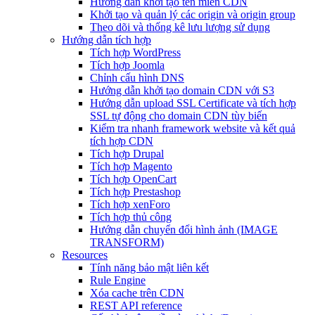
Hướng dẫn khởi tạo tên miền CDN
Khởi tạo và quản lý các origin và origin group
Theo dõi và thống kê lưu lượng sử dụng
Hướng dẫn tích hợp
Tích hợp WordPress
Tích hợp Joomla
Chỉnh cấu hình DNS
Hướng dẫn khởi tạo domain CDN với S3
Hướng dẫn upload SSL Certificate và tích hợp
SSL tự động cho domain CDN tùy biến
Kiểm tra nhanh framework website và kết quả
tích hợp CDN
Tích hợp Drupal
Tích hợp Magento
Tích hợp OpenCart
Tích hợp Prestashop
Tích hợp xenForo
Tích hợp thủ công
Hướng dẫn chuyển đổi hình ảnh (IMAGE
TRANSFORM)
Resources
Tính năng bảo mật liên kết
Rule Engine
Xóa cache trên CDN
REST API reference