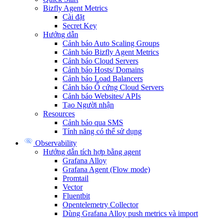
Bizfly Agent Metrics
Cài đặt
Secret Key
Hướng dẫn
Cảnh báo Auto Scaling Groups
Cảnh báo Bizfly Agent Metrics
Cảnh báo Cloud Servers
Cảnh báo Hosts/ Domains
Cảnh báo Load Balancers
Cảnh báo Ổ cứng Cloud Servers
Cảnh báo Websites/ APIs
Tạo Người nhận
Resources
Cảnh báo qua SMS
Tính năng có thể sử dụng
Observability
Hướng dẫn tích hợp bằng agent
Grafana Alloy
Grafana Agent (Flow mode)
Promtail
Vector
Fluentbit
Opentelemetry Collector
Dùng Grafana Alloy push metrics và import