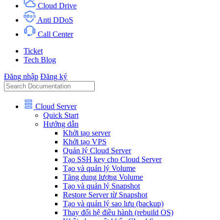
Cloud Drive
Anti DDoS
Call Center
Ticket
Tech Blog
Đăng nhập
Đăng ký
Cloud Server
Quick Start
Hướng dẫn
Khởi tạo server
Khởi tạo VPS
Quản lý Cloud Server
Tạo SSH key cho Cloud Server
Tạo và quản lý Volume
Tăng dung lượng Volume
Tạo và quản lý Snapshot
Restore Server từ Snapshot
Tạo và quản lý sao lưu (backup)
Thay đổi hệ điều hành (rebuild OS)