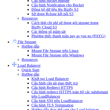
Cấu hình bucket migrate
Cấu hình Notification cho Bucket
Đồng bộ dữ liệu lên Bizfly S3
Sử dụng Rclone kết nối S3
Resources
Cách tính chi phí sử dụng gói storage trong
Bizfly Cloud S3
Các thông số giám sát
Phương thức thanh toán pay as you go (PAYG)
File Storage
Hướng dẫn
Mount File Storage trên Linux
Mount File Storage trên Windows
Resources
Load Balancer
Quick Start
Hướng dẫn
Khởi tạo Load Balancer
Cấu hình cân tải giao thức tcp
Cấu hình Redirect HTTPS
Cấu hình redirect HTTPS toàn bộ các subdomain
trên LoadBalancer
Cấu hình SNI trên LoadBalancer
Cấu hình TLS Termination
Hướng dẫn thay thế cert cho Load balancer