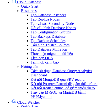
Cloud Database
Quick Start
Resources
Tạo Database Instances
Tạo Replica Nodes
Tạo và xóa Secondary Node
Đổi cấu hình Database Nodes
Tạo Configuration Groups
Tạo Backups Database
Tạo Backup Schedules
Cấu hình Trusted Sources
Tạo Database Migration
Thực hiện migration dữ liệu
Tích hợp OBS
Tích hợp cảnh báo
Hướng dẫn
Cách sử dụng Database Query Analytics
Dashboard
Kết nối MongoDB qua SRV record
Kết nối Postgres Patroni để giảm thiểu rủi ro
Kết nối Redis Sentinel để giảm thiểu rủi ro
Truy cập MySQL và MariaDB bằng
PHPMyadmin
Cloud Watcher
Quick Start