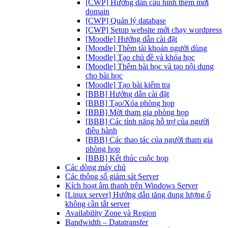
[CWP] Hướng dẫn cấu hình thêm mới
domain
[CWP] Quản lý database
[CWP] Setup website mới chạy wordpress
[Moodle] Hướng dẫn cài đặt
[Moodle] Thêm tài khoản người dùng
[Moodle] Tạo chủ đề và khóa học
[Moodle] Thêm bài học và tạo nội dung
cho bài học
[Moodle] Tạo bài kiểm tra
[BBB] Hướng dẫn cài đặt
[BBB] Tạo/Xóa phòng họp
[BBB] Mời tham gia phòng họp
[BBB] Các tính năng hỗ trợ của người
điều hành
[BBB] Các thao tác của người tham gia
phòng họp
[BBB] Kết thúc cuộc họp
Các dòng máy chủ
Các thông số giám sát Server
Kích hoạt âm thanh trên Windows Server
[Linux server] Hướng dẫn tăng dung lượng ổ
không cần tắt server
Availability Zone và Region
Bandwidth – Datatransfer