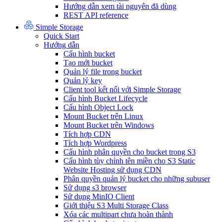
Hướng dẫn xem tài nguyên đã dùng
REST API reference
Simple Storage
Quick Start
Hướng dẫn
Cấu hình bucket
Tạo mới bucket
Quản lý file trong bucket
Quản lý key
Client tool kết nối với Simple Storage
Cấu hình Bucket Lifecycle
Cấu hình Object Lock
Mount Bucket trên Linux
Mount Bucket trên Windows
Tích hợp CDN
Tích hợp Wordpress
Cấu hình phân quyền cho bucket trong S3
Cấu hình tùy chỉnh tên miền cho S3 Static
Website Hosting sử dụng CDN
Phân quyền quản lý bucket cho những subuser
Sử dụng s3 browser
Sử dụng MinIO Client
Giới thiệu S3 Multi Storage Class
Xóa các multipart chưa hoàn thành