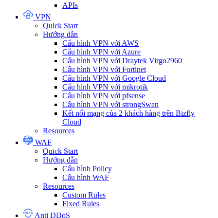
APIs
VPN
Quick Start
Hướng dẫn
Cấu hình VPN với AWS
Cấu hình VPN với Azure
Cấu hình VPN với Draytek Virgo2960
Cấu hình VPN với Fortinet
Cấu hình VPN với Google Cloud
Cấu hình VPN với mikrotik
Cấu hình VPN với pfsense
Cấu hình VPN với strongSwan
Kết nối mạng của 2 khách hàng trên Bizfly
Cloud
Resources
WAF
Quick Start
Hướng dẫn
Cấu hình Policy
Cấu hình WAF
Resources
Custom Rules
Fixed Rules
Anti DDoS