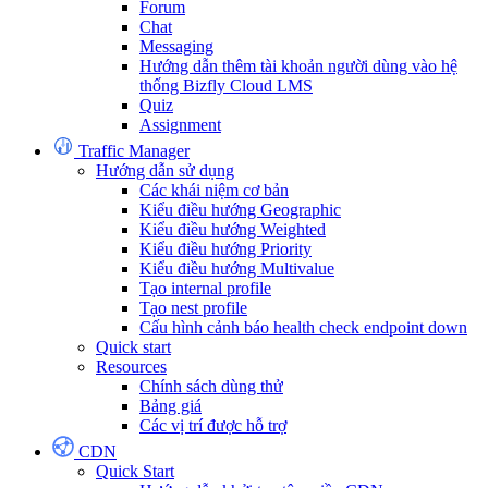
Forum
Chat
Messaging
Hướng dẫn thêm tài khoản người dùng vào hệ
thống Bizfly Cloud LMS
Quiz
Assignment
Traffic Manager
Hướng dẫn sử dụng
Các khái niệm cơ bản
Kiểu điều hướng Geographic
Kiểu điều hướng Weighted
Kiểu điều hướng Priority
Kiểu điều hướng Multivalue
Tạo internal profile
Tạo nest profile
Cấu hình cảnh báo health check endpoint down
Quick start
Resources
Chính sách dùng thử
Bảng giá
Các vị trí được hỗ trợ
CDN
Quick Start