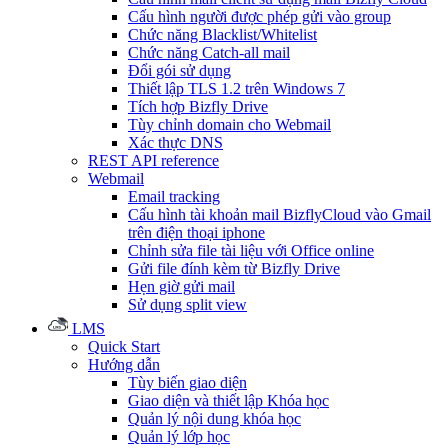
Cấu hình người được phép gửi vào group
Chức năng Blacklist/Whitelist
Chức năng Catch-all mail
Đổi gói sử dụng
Thiết lập TLS 1.2 trên Windows 7
Tích hợp Bizfly Drive
Tùy chỉnh domain cho Webmail
Xác thực DNS
REST API reference
Webmail
Email tracking
Cấu hình tài khoản mail BizflyCloud vào Gmail
trên điện thoại iphone
Chỉnh sửa file tài liệu với Office online
Gửi file đính kèm từ Bizfly Drive
Hẹn giờ gửi mail
Sử dụng split view
LMS
Quick Start
Hướng dẫn
Tùy biến giao diện
Giao diện và thiết lập Khóa học
Quản lý nội dung khóa học
Quản lý lớp học