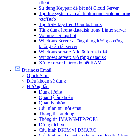
client
Sử dụng Keypair để kết nối Cloud Server
Tạo file system và cấu hình mount volume trong
/etc/fstab
Tạo SSH key trên Ubuntu/Linux
Tăng dung lượng datadisk trong Linux server
Volume – Snapshot
Windows Server - Tăng dung lượng ổ cứng
không cần tắt server
Windows server: Add & format disk
Windows server: Mở rộng datadisk
Xử lý server bị treo do hết RAM
Business Email
Quick Start
Điều khoản sử dụng
Hướng dẫn
Dung lượng
Quản lý tài khoản
Quản lý nhóm
Cấu hình thu hồi email
Thông tin sử dụng
Thông tin IMAP/SMTP/POP3
Dừng dịch vụ
Cấu hình DKIM và DMARC
Cấu hình mail client sử dụng mail Bizfly Cloud