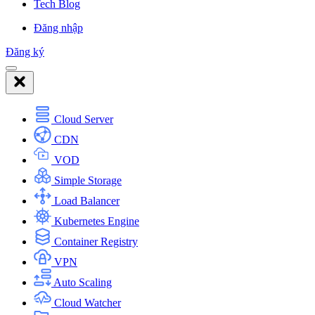
Tech Blog
Đăng nhập
Đăng ký
Cloud Server
CDN
VOD
Simple Storage
Load Balancer
Kubernetes Engine
Container Registry
VPN
Auto Scaling
Cloud Watcher