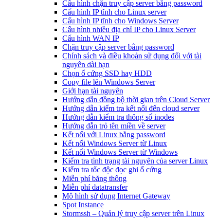
Cấu hình chặn truy cập server bằng password
Cấu hình IP tĩnh cho Linux server
Cấu hình IP tĩnh cho Windows Server
Cấu hình nhiều địa chỉ IP cho Linux Server
Cấu hình WAN IP
Chặn truy cập server bằng password
Chính sách và điều khoản sử dụng đối với tài
nguyên dài hạn
Chọn ổ cứng SSD hay HDD
Copy file lên Windows Server
Giới hạn tài nguyên
Hướng dẫn đồng bộ thời gian trên Cloud Server
Hướng dẫn kiểm tra kết nối đến cloud server
Hướng dẫn kiểm tra thông số inodes
Hướng dẫn trỏ tên miền về server
Kết nối với Linux bằng password
Kết nối Windows Server từ Linux
Kết nối Windows Server từ Windows
Kiểm tra tình trạng tài nguyên của server Linux
Kiểm tra tốc độc đọc ghi ổ cứng
Miễn phí băng thông
Miễn phí datatransfer
Mô hình sử dụng Internet Gateway
Spot Instance
Stormssh – Quản lý truy cập server trên Linux