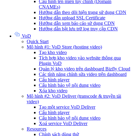
Cấu hình tên miền tùy chỉnh (Domain
CNAMEs)
Hướng dẫn theo dõi hiện trạng sử dụng CDN
Hướng dẫn upload SSL Certificate
Hướng dẫn xem báo cáo sử dụng CDN
Hướng dẫn bật lưu trữ log truy cập CDN
VoD
Quick Start
Mô hình #1: VoD Store (hosting video)
Tạo kho video
Tích hợp kho video vào website thông qua
Plugin VoD
Quản lý kho video trên dashboard Bizfly Cloud
Các tính năng chỉnh sửa video trên dashboard
Cấu hình player
Cấu hình bảo vệ nội dung video
Xóa kho video
Mô hình #2: VoD Deliver (transcode & truyền tải
video)
Tạo một service VoD Deliver
Cấu hình player
Cấu hình bảo vệ nội dung video
Xoá service VoD Deliver
Resources
Chính sách dùng thử