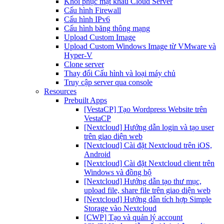
Khôi phục mật khẩu Cloud Server
Cấu hình Firewall
Cấu hình IPv6
Cấu hình băng thông mạng
Upload Custom Image
Upload Custom Windows Image từ VMware và
Hyper-V
Clone server
Thay đổi Cấu hình và loại máy chủ
Truy cập server qua console
Resources
Prebuilt Apps
[VestaCP] Tạo Wordpress Website trên
VestaCP
[Nextcloud] Hướng dẫn login và tạo user
trên giao diện web
[Nextcloud] Cài đặt Nextcloud trên iOS,
Android
[Nextcloud] Cài đặt Nextcloud client trên
Windows và đồng bộ
[Nextcloud] Hướng dẫn tạo thư mục,
upload file, share file trên giao diện web
[Nextcloud] Hướng dẫn tích hợp Simple
Storage vào Nextcloud
[CWP] Tạo và quản lý account