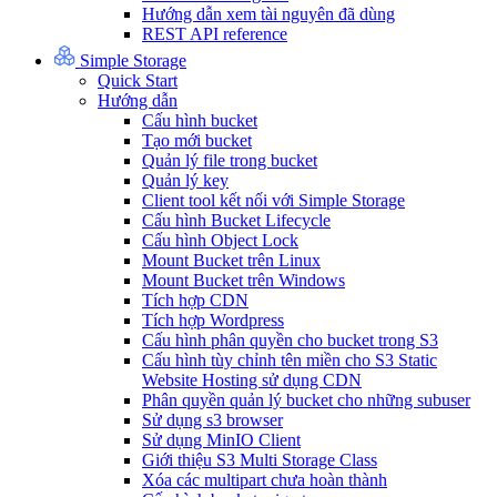
Hướng dẫn xem tài nguyên đã dùng
REST API reference
Simple Storage
Quick Start
Hướng dẫn
Cấu hình bucket
Tạo mới bucket
Quản lý file trong bucket
Quản lý key
Client tool kết nối với Simple Storage
Cấu hình Bucket Lifecycle
Cấu hình Object Lock
Mount Bucket trên Linux
Mount Bucket trên Windows
Tích hợp CDN
Tích hợp Wordpress
Cấu hình phân quyền cho bucket trong S3
Cấu hình tùy chỉnh tên miền cho S3 Static
Website Hosting sử dụng CDN
Phân quyền quản lý bucket cho những subuser
Sử dụng s3 browser
Sử dụng MinIO Client
Giới thiệu S3 Multi Storage Class
Xóa các multipart chưa hoàn thành