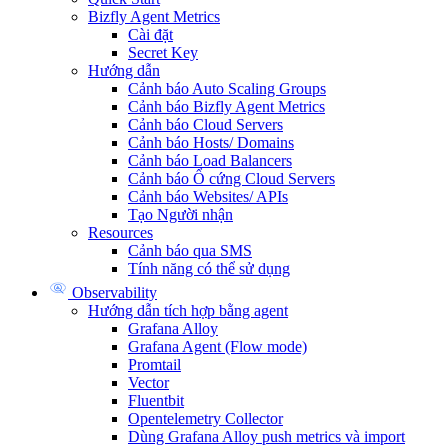
Bizfly Agent Metrics
Cài đặt
Secret Key
Hướng dẫn
Cảnh báo Auto Scaling Groups
Cảnh báo Bizfly Agent Metrics
Cảnh báo Cloud Servers
Cảnh báo Hosts/ Domains
Cảnh báo Load Balancers
Cảnh báo Ổ cứng Cloud Servers
Cảnh báo Websites/ APIs
Tạo Người nhận
Resources
Cảnh báo qua SMS
Tính năng có thể sử dụng
Observability
Hướng dẫn tích hợp bằng agent
Grafana Alloy
Grafana Agent (Flow mode)
Promtail
Vector
Fluentbit
Opentelemetry Collector
Dùng Grafana Alloy push metrics và import