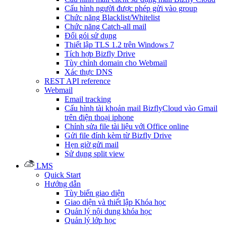
Cấu hình người được phép gửi vào group
Chức năng Blacklist/Whitelist
Chức năng Catch-all mail
Đổi gói sử dụng
Thiết lập TLS 1.2 trên Windows 7
Tích hợp Bizfly Drive
Tùy chỉnh domain cho Webmail
Xác thực DNS
REST API reference
Webmail
Email tracking
Cấu hình tài khoản mail BizflyCloud vào Gmail
trên điện thoại iphone
Chỉnh sửa file tài liệu với Office online
Gửi file đính kèm từ Bizfly Drive
Hẹn giờ gửi mail
Sử dụng split view
LMS
Quick Start
Hướng dẫn
Tùy biến giao diện
Giao diện và thiết lập Khóa học
Quản lý nội dung khóa học
Quản lý lớp học