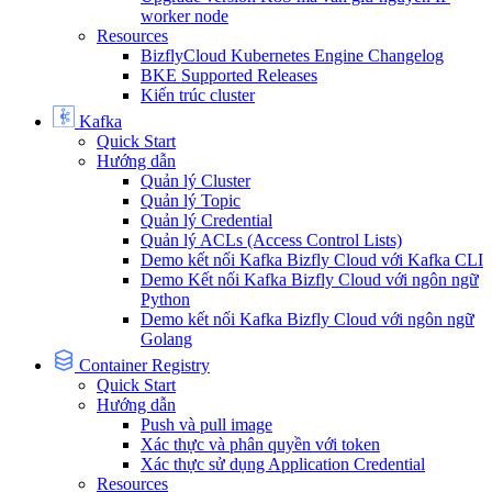
worker node
Resources
BizflyCloud Kubernetes Engine Changelog
BKE Supported Releases
Kiến trúc cluster
Kafka
Quick Start
Hướng dẫn
Quản lý Cluster
Quản lý Topic
Quản lý Credential
Quản lý ACLs (Access Control Lists)
Demo kết nối Kafka Bizfly Cloud với Kafka CLI
Demo Kết nối Kafka Bizfly Cloud với ngôn ngữ
Python
Demo kết nối Kafka Bizfly Cloud với ngôn ngữ
Golang
Container Registry
Quick Start
Hướng dẫn
Push và pull image
Xác thực và phân quyền với token
Xác thực sử dụng Application Credential
Resources