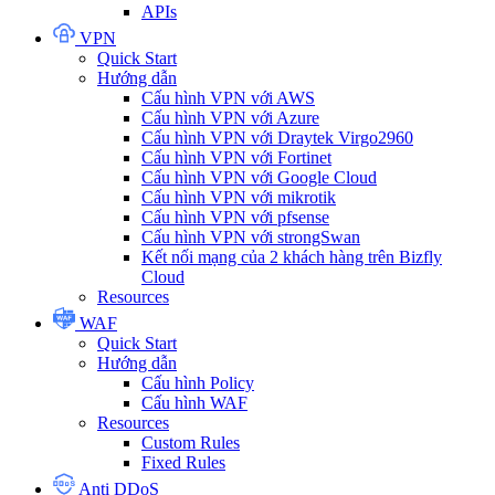
APIs
VPN
Quick Start
Hướng dẫn
Cấu hình VPN với AWS
Cấu hình VPN với Azure
Cấu hình VPN với Draytek Virgo2960
Cấu hình VPN với Fortinet
Cấu hình VPN với Google Cloud
Cấu hình VPN với mikrotik
Cấu hình VPN với pfsense
Cấu hình VPN với strongSwan
Kết nối mạng của 2 khách hàng trên Bizfly
Cloud
Resources
WAF
Quick Start
Hướng dẫn
Cấu hình Policy
Cấu hình WAF
Resources
Custom Rules
Fixed Rules
Anti DDoS