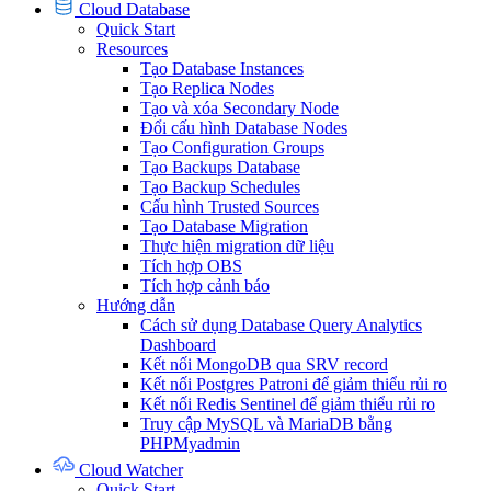
Cloud Database
Quick Start
Resources
Tạo Database Instances
Tạo Replica Nodes
Tạo và xóa Secondary Node
Đổi cấu hình Database Nodes
Tạo Configuration Groups
Tạo Backups Database
Tạo Backup Schedules
Cấu hình Trusted Sources
Tạo Database Migration
Thực hiện migration dữ liệu
Tích hợp OBS
Tích hợp cảnh báo
Hướng dẫn
Cách sử dụng Database Query Analytics
Dashboard
Kết nối MongoDB qua SRV record
Kết nối Postgres Patroni để giảm thiểu rủi ro
Kết nối Redis Sentinel để giảm thiểu rủi ro
Truy cập MySQL và MariaDB bằng
PHPMyadmin
Cloud Watcher
Quick Start