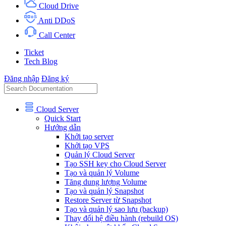
Cloud Drive
Anti DDoS
Call Center
Ticket
Tech Blog
Đăng nhập
Đăng ký
Cloud Server
Quick Start
Hướng dẫn
Khởi tạo server
Khởi tạo VPS
Quản lý Cloud Server
Tạo SSH key cho Cloud Server
Tạo và quản lý Volume
Tăng dung lượng Volume
Tạo và quản lý Snapshot
Restore Server từ Snapshot
Tạo và quản lý sao lưu (backup)
Thay đổi hệ điều hành (rebuild OS)