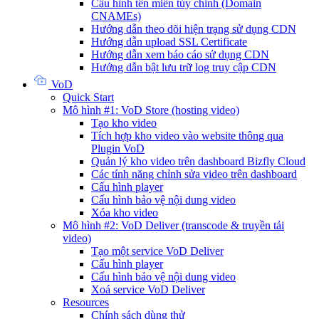
Cấu hình tên miền tùy chỉnh (Domain
CNAMEs)
Hướng dẫn theo dõi hiện trạng sử dụng CDN
Hướng dẫn upload SSL Certificate
Hướng dẫn xem báo cáo sử dụng CDN
Hướng dẫn bật lưu trữ log truy cập CDN
VoD
Quick Start
Mô hình #1: VoD Store (hosting video)
Tạo kho video
Tích hợp kho video vào website thông qua
Plugin VoD
Quản lý kho video trên dashboard Bizfly Cloud
Các tính năng chỉnh sửa video trên dashboard
Cấu hình player
Cấu hình bảo vệ nội dung video
Xóa kho video
Mô hình #2: VoD Deliver (transcode & truyền tải
video)
Tạo một service VoD Deliver
Cấu hình player
Cấu hình bảo vệ nội dung video
Xoá service VoD Deliver
Resources
Chính sách dùng thử