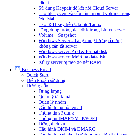
client
Sử dụng Keypair để kết nối Cloud Server
Tạo file system và cấu hình mount volume trong
/etc/fstab
Tạo SSH key trên Ubuntu/Linux
Tăng dung lượng datadisk trong Linux server
Volume – Snapshot
Windows Server - Tăng dung lượng ổ cứng
không cần tắt server
Windows server: Add & format disk
Windows server: Mở rộng datadisk
Xử lý server bị treo do hết RAM
Business Email
Quick Start
Điều khoản sử dụng
Hướng dẫn
Dung lượng
Quản lý tài khoản
Quản lý nhóm
Cấu hình thu hồi email
Thông tin sử dụng
Thông tin IMAP/SMTP/POP3
Dừng dịch vụ
Cấu hình DKIM và DMARC
Cấu hình mail client sử dụng mail Bizfly Cloud