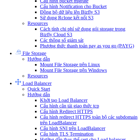
Cấu hình bucket migrate
Cấu hình Notification cho Bucket
Đồng bộ dữ liệu lên Bizfly S3
Sử dụng Rclone kết nối S3
Resources
Cách tính chi phí sử dụng gói storage trong
Bizfly Cloud S3
Các thông số giám sát
Phương thức thanh toán pay as you go (PAYG)
File Storage
Hướng dẫn
Mount File Storage trên Linux
Mount File Storage trên Windows
Resources
Load Balancer
Quick Start
Hướng dẫn
Khởi tạo Load Balancer
Cấu hình cân tải giao thức tcp
Cấu hình Redirect HTTPS
Cấu hình redirect HTTPS toàn bộ các subdomain
trên LoadBalancer
Cấu hình SNI trên LoadBalancer
Cấu hình TLS Termination
Hướng dẫn thay thế cert cho Load balancer