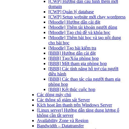
[CWP] Hướng dẫn cấu hình thêm mới
domain
[CWP] Quản lý database
[CWP] Setup website mới chạy wordpress
[Moodle] Hướng dẫn cài đặt
[Moodle] Thêm tài khoản người dùng
[Moodle] Tạo chủ đề và khóa học
[Moodle] Thêm bài học và tạo nội dung
cho bài học
[Moodle] Tạo bài kiểm tra
[BBB] Hướng dẫn cài đặt
[BBB] Tạo/Xóa phòng họp
[BBB] Mời tham gia phòng họp
[BBB] Các tính năng hỗ trợ của người
điều hành
[BBB] Các thao tác của người tham gia
phòng họp
[BBB] Kết thúc cuộc họp
Các dòng máy chủ
Các thông số giám sát Server
Kích hoạt âm thanh trên Windows Server
[Linux server] Hướng dẫn tăng dung lượng ổ
không cần tắt server
Availability Zone và Region
Bandwidth – Datatransfer