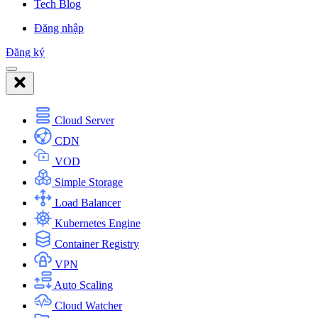
Tech Blog
Đăng nhập
Đăng ký
Cloud Server
CDN
VOD
Simple Storage
Load Balancer
Kubernetes Engine
Container Registry
VPN
Auto Scaling
Cloud Watcher