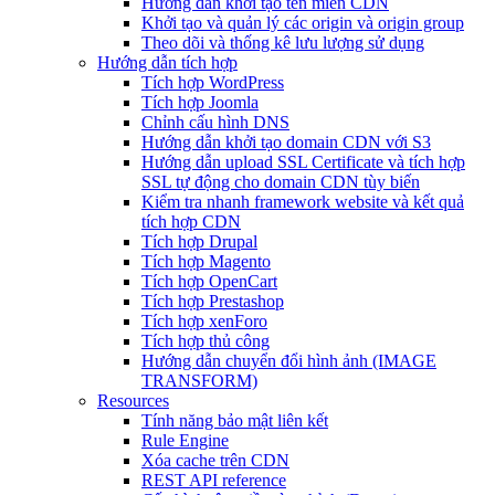
Hướng dẫn khởi tạo tên miền CDN
Khởi tạo và quản lý các origin và origin group
Theo dõi và thống kê lưu lượng sử dụng
Hướng dẫn tích hợp
Tích hợp WordPress
Tích hợp Joomla
Chỉnh cấu hình DNS
Hướng dẫn khởi tạo domain CDN với S3
Hướng dẫn upload SSL Certificate và tích hợp
SSL tự động cho domain CDN tùy biến
Kiểm tra nhanh framework website và kết quả
tích hợp CDN
Tích hợp Drupal
Tích hợp Magento
Tích hợp OpenCart
Tích hợp Prestashop
Tích hợp xenForo
Tích hợp thủ công
Hướng dẫn chuyển đổi hình ảnh (IMAGE
TRANSFORM)
Resources
Tính năng bảo mật liên kết
Rule Engine
Xóa cache trên CDN
REST API reference