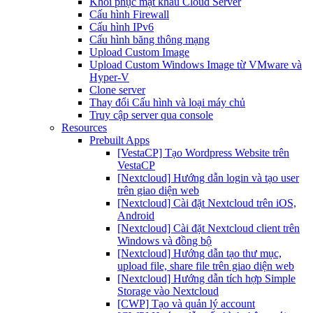
Khôi phục mật khẩu Cloud Server
Cấu hình Firewall
Cấu hình IPv6
Cấu hình băng thông mạng
Upload Custom Image
Upload Custom Windows Image từ VMware và
Hyper-V
Clone server
Thay đổi Cấu hình và loại máy chủ
Truy cập server qua console
Resources
Prebuilt Apps
[VestaCP] Tạo Wordpress Website trên
VestaCP
[Nextcloud] Hướng dẫn login và tạo user
trên giao diện web
[Nextcloud] Cài đặt Nextcloud trên iOS,
Android
[Nextcloud] Cài đặt Nextcloud client trên
Windows và đồng bộ
[Nextcloud] Hướng dẫn tạo thư mục,
upload file, share file trên giao diện web
[Nextcloud] Hướng dẫn tích hợp Simple
Storage vào Nextcloud
[CWP] Tạo và quản lý account