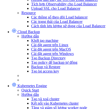
Tích hợp Observability cho Load Balancer
Upload SSL cho Load Balancer
Resource
Các thông số theo dõi Load balancer
Các trạng thái của Load Balancer
Cách tính lưu lượng sử dụng của Load Balancer
Cloud Backup
Hướng dẫn
Khởi tạo machine
Cài đặt agent trên Linux
Cài đặt agent trên MacOS
Cài đặt agent trên Windows
Tạo Backup Directory
Tạo policy để backup tự động
Backup và Restore
Tạo lại access key
Kubernetes Engine
Quick Start
Hướng dẫn
Tạo và xoá cluster
Kết nối vào Kubernetes cluster
Tăng và giảm số lượng worker node