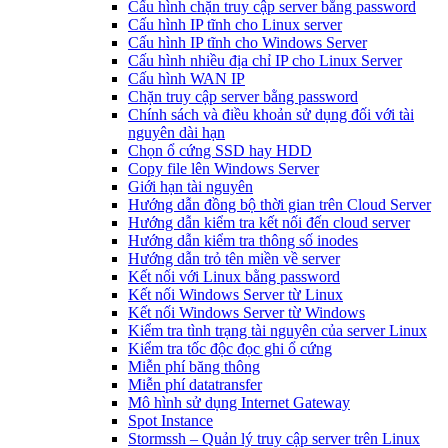
Cấu hình chặn truy cập server bằng password
Cấu hình IP tĩnh cho Linux server
Cấu hình IP tĩnh cho Windows Server
Cấu hình nhiều địa chỉ IP cho Linux Server
Cấu hình WAN IP
Chặn truy cập server bằng password
Chính sách và điều khoản sử dụng đối với tài
nguyên dài hạn
Chọn ổ cứng SSD hay HDD
Copy file lên Windows Server
Giới hạn tài nguyên
Hướng dẫn đồng bộ thời gian trên Cloud Server
Hướng dẫn kiểm tra kết nối đến cloud server
Hướng dẫn kiểm tra thông số inodes
Hướng dẫn trỏ tên miền về server
Kết nối với Linux bằng password
Kết nối Windows Server từ Linux
Kết nối Windows Server từ Windows
Kiểm tra tình trạng tài nguyên của server Linux
Kiểm tra tốc độc đọc ghi ổ cứng
Miễn phí băng thông
Miễn phí datatransfer
Mô hình sử dụng Internet Gateway
Spot Instance
Stormssh – Quản lý truy cập server trên Linux