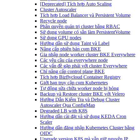
[Deprecated] Tích hợp Auto Scaling
Cluster Autoscaler
Tích hợp Load Balancer và Persistent Volume
Recycle node
Phân quyền quản trị cluster bằng RBAC
Sử dụng volume có sẵn làm PersistentVolume
Sử dụng GPU nodes
Hướng dẫn sử dụng Taint và Label
Nâng cấp phiên bản cụm BKE
Gia nhập node worker cluster BKE Everywhere
Các yêu cầu của everywhere node
Các vấn đề gặp phải với cluster Everywhere
Chỉ nâng cấp control plane BKE
Tích hợp Bizflycloud Container Registry
Giới hạn truy cập cụm Kubernetes
Tự động sửa chữa worker node bị hỏng
Backup và Restore cluster BKE với Velero
Hướng Dẫn Kiểm Tra và Debug Cluster
Autoscaler Qua ConfigMap
Degraded LB with K8S
Hướng dẫn cài đặt và sử dụng KEDA Cron
Scaler
Hướng dẫn đăng nhập Kubernetes Cluster bằng
OIDC
Upgrade version K8S mà vẫn giữ nguyên IP