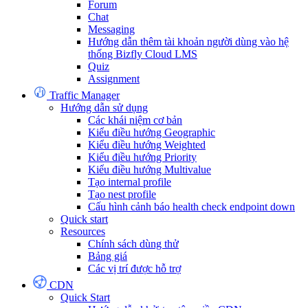
Forum
Chat
Messaging
Hướng dẫn thêm tài khoản người dùng vào hệ
thống Bizfly Cloud LMS
Quiz
Assignment
Traffic Manager
Hướng dẫn sử dụng
Các khái niệm cơ bản
Kiểu điều hướng Geographic
Kiểu điều hướng Weighted
Kiểu điều hướng Priority
Kiểu điều hướng Multivalue
Tạo internal profile
Tạo nest profile
Cấu hình cảnh báo health check endpoint down
Quick start
Resources
Chính sách dùng thử
Bảng giá
Các vị trí được hỗ trợ
CDN
Quick Start