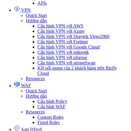
APIs
VPN
Quick Start
Hướng dẫn
Cấu hình VPN với AWS
Cấu hình VPN với Azure
Cấu hình VPN với Draytek Virgo2960
Cấu hình VPN với Fortinet
Cấu hình VPN với Google Cloud
Cấu hình VPN với mikrotik
Cấu hình VPN với pfsense
Cấu hình VPN với strongSwan
Kết nối mạng của 2 khách hàng trên Bizfly
Cloud
Resources
WAF
Quick Start
Hướng dẫn
Cấu hình Policy
Cấu hình WAF
Resources
Custom Rules
Fixed Rules
Anti DDoS