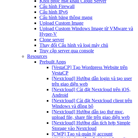
Khôi phục mật khẩu Cloud Server
Cấu hình Firewall
Cấu hình IPv6
Cấu hình băng thông mạng
Upload Custom Image
Upload Custom Windows Image từ VMware và
Hyper-V
Clone server
Thay đổi Cấu hình và loại máy chủ
Truy cập server qua console
Resources
Prebuilt Apps
[VestaCP] Tạo Wordpress Website trên
VestaCP
[Nextcloud] Hướng dẫn login và tạo user
trên giao diện web
[Nextcloud] Cài đặt Nextcloud trên iOS,
Android
[Nextcloud] Cài đặt Nextcloud client trên
Windows và đồng bộ
[Nextcloud] Hướng dẫn tạo thư mục,
upload file, share file trên giao diện web
[Nextcloud] Hướng dẫn tích hợp Simple
Storage vào Nextcloud
[CWP] Tạo và quản lý account