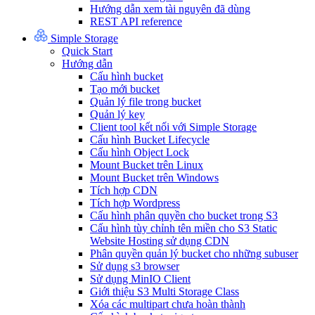
Hướng dẫn xem tài nguyên đã dùng
REST API reference
Simple Storage
Quick Start
Hướng dẫn
Cấu hình bucket
Tạo mới bucket
Quản lý file trong bucket
Quản lý key
Client tool kết nối với Simple Storage
Cấu hình Bucket Lifecycle
Cấu hình Object Lock
Mount Bucket trên Linux
Mount Bucket trên Windows
Tích hợp CDN
Tích hợp Wordpress
Cấu hình phân quyền cho bucket trong S3
Cấu hình tùy chỉnh tên miền cho S3 Static
Website Hosting sử dụng CDN
Phân quyền quản lý bucket cho những subuser
Sử dụng s3 browser
Sử dụng MinIO Client
Giới thiệu S3 Multi Storage Class
Xóa các multipart chưa hoàn thành