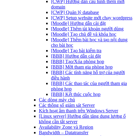
[CWP] Hướng dẫn cấu hình thêm mới
domain
[CWP] Quản lý database
[CWP] Setup website mới chạy wordpress
[Moodle] Hướng dẫn cài đặt
[Moodle] Thêm tài khoản người dùng
[Moodle] Tạo chủ đề và khóa học
[Moodle] Thêm bài học và tạo nội dung
cho bài học
[Moodle] Tạo bài kiểm tra
[BBB] Hướng dẫn cài đặt
[BBB] Tạo/Xóa phòng họp
[BBB] Mời tham gia phòng họp
[BBB] Các tính năng hỗ trợ của người
điều hành
[BBB] Các thao tác của người tham gia
phòng họp
[BBB] Kết thúc cuộc họp
Các dòng máy chủ
Các thông số giám sát Server
Kích hoạt âm thanh trên Windows Server
[Linux server] Hướng dẫn tăng dung lượng ổ
không cần tắt server
Availability Zone và Region
Bandwidth – Datatransfer