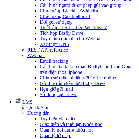
Cấu hình người được phép gửi vào group
Chức năng Blacklist/Whitelist
Chức năng Catch-all mail
Đổi gói sử dụng
Thiết lập TLS 1.2 trên Windows 7
Tích hợp Bizfly Drive
Tùy chỉnh domain cho Webmail
Xác thực DNS
REST API reference
Webmail
Email tracking
Cấu hình tài khoản mail BizflyCloud vào Gmail
trên điện thoại iphone
Chỉnh sửa file tài liệu với Office online
Gửi file đính kèm từ Bizfly Drive
Hẹn giờ gửi mail
Sử dụng split view
LMS
Quick Start
Hướng dẫn
Tùy biến giao diện
Giao diện và thiết lập Khóa học
Quản lý nội dung khóa học
Quản lý lớp học