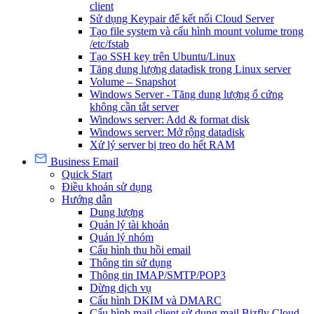
client
Sử dụng Keypair để kết nối Cloud Server
Tạo file system và cấu hình mount volume trong
/etc/fstab
Tạo SSH key trên Ubuntu/Linux
Tăng dung lượng datadisk trong Linux server
Volume – Snapshot
Windows Server - Tăng dung lượng ổ cứng
không cần tắt server
Windows server: Add & format disk
Windows server: Mở rộng datadisk
Xử lý server bị treo do hết RAM
Business Email
Quick Start
Điều khoản sử dụng
Hướng dẫn
Dung lượng
Quản lý tài khoản
Quản lý nhóm
Cấu hình thu hồi email
Thông tin sử dụng
Thông tin IMAP/SMTP/POP3
Dừng dịch vụ
Cấu hình DKIM và DMARC
Cấu hình mail client sử dụng mail Bizfly Cloud