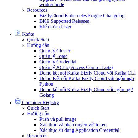
worker node
Resources
BizflyCloud Kubernetes Engine Changelog
BKE Supported Releases
Kiến trúc cluster
Kafka
Quick Start
Hướng dẫn
Quản lý Cluster
Quản lý Topic
Quản lý Credential
Quản lý ACLs (Access Control Lists)
Demo kết nối Kafka Bizfly Cloud với Kafka CLI
Demo Kết nối Kafka Bizfly Cloud với ngôn ngữ
Python
Demo kết nối Kafka Bizfly Cloud với ngôn ngữ
Golang
Container Registry
Quick Start
Hướng dẫn
Push và pull image
Xác thực và phân quyền với token
Xác thực sử dụng Application Credential
Resources