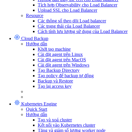
Tích hợp Observability cho Load Balancer
Upload SSL cho Load Balancer
Resource
Các thông số theo dõi Load balancer
Các trạng thái của Load Balancer
Cách tính lưu lượng sử dụng của Load Balancer
Cloud Backup
Hướng dẫn
Khởi tạo machine
Cài đặt agent trên Linux
Cài đặt agent trên MacOS
Cài đặt agent trên Windows
Tạo Backup Directory
Tạo policy để backup tự động
Backup và Restore
Tạo lại access key
Kubernetes Engine
Quick Start
Hướng dẫn
Tạo và xoá cluster
Kết nối vào Kubernetes cluster
Tăng và giảm số lượng worker node