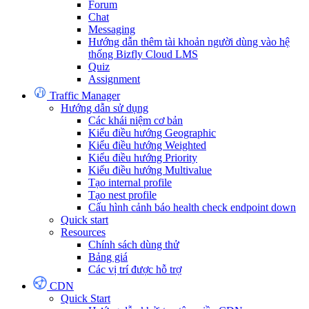
Forum
Chat
Messaging
Hướng dẫn thêm tài khoản người dùng vào hệ
thống Bizfly Cloud LMS
Quiz
Assignment
Traffic Manager
Hướng dẫn sử dụng
Các khái niệm cơ bản
Kiểu điều hướng Geographic
Kiểu điều hướng Weighted
Kiểu điều hướng Priority
Kiểu điều hướng Multivalue
Tạo internal profile
Tạo nest profile
Cấu hình cảnh báo health check endpoint down
Quick start
Resources
Chính sách dùng thử
Bảng giá
Các vị trí được hỗ trợ
CDN
Quick Start