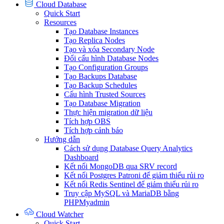
Cloud Database
Quick Start
Resources
Tạo Database Instances
Tạo Replica Nodes
Tạo và xóa Secondary Node
Đổi cấu hình Database Nodes
Tạo Configuration Groups
Tạo Backups Database
Tạo Backup Schedules
Cấu hình Trusted Sources
Tạo Database Migration
Thực hiện migration dữ liệu
Tích hợp OBS
Tích hợp cảnh báo
Hướng dẫn
Cách sử dụng Database Query Analytics
Dashboard
Kết nối MongoDB qua SRV record
Kết nối Postgres Patroni để giảm thiểu rủi ro
Kết nối Redis Sentinel để giảm thiểu rủi ro
Truy cập MySQL và MariaDB bằng
PHPMyadmin
Cloud Watcher
Quick Start