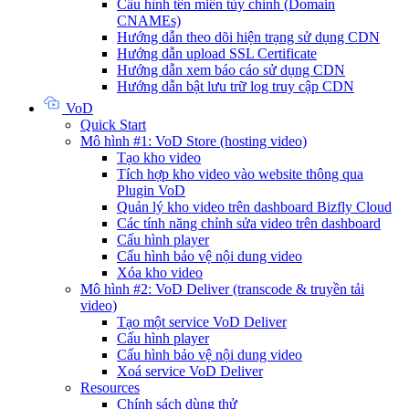
Cấu hình tên miền tùy chỉnh (Domain
CNAMEs)
Hướng dẫn theo dõi hiện trạng sử dụng CDN
Hướng dẫn upload SSL Certificate
Hướng dẫn xem báo cáo sử dụng CDN
Hướng dẫn bật lưu trữ log truy cập CDN
VoD
Quick Start
Mô hình #1: VoD Store (hosting video)
Tạo kho video
Tích hợp kho video vào website thông qua
Plugin VoD
Quản lý kho video trên dashboard Bizfly Cloud
Các tính năng chỉnh sửa video trên dashboard
Cấu hình player
Cấu hình bảo vệ nội dung video
Xóa kho video
Mô hình #2: VoD Deliver (transcode & truyền tải
video)
Tạo một service VoD Deliver
Cấu hình player
Cấu hình bảo vệ nội dung video
Xoá service VoD Deliver
Resources
Chính sách dùng thử