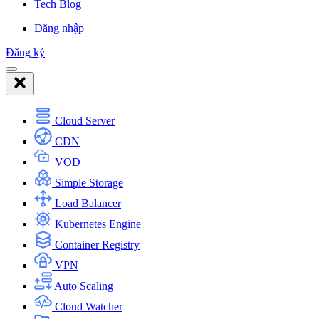
Tech Blog
Đăng nhập
Đăng ký
Cloud Server
CDN
VOD
Simple Storage
Load Balancer
Kubernetes Engine
Container Registry
VPN
Auto Scaling
Cloud Watcher