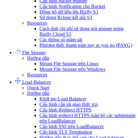
Cấu hình bucket migrate
Cấu hình Notification cho Bucket
Đồng bộ dữ liệu lên Bizfly S3
Sử dụng Rclone kết nối S3
Resources
Cách tính chi phí sử dụng gói storage trong
Bizfly Cloud S3
Các thông số giám sát
Phương thức thanh toán pay as you go (PAYG)
File Storage
Hướng dẫn
Mount File Storage trên Linux
Mount File Storage trên Windows
Resources
Load Balancer
Quick Start
Hướng dẫn
Khởi tạo Load Balancer
Cấu hình cân tải giao thức tcp
Cấu hình Redirect HTTPS
Cấu hình redirect HTTPS toàn bộ các subdomain
trên LoadBalancer
Cấu hình SNI trên LoadBalancer
Cấu hình TLS Termination
Hướng dẫn thay thế cert cho Load balancer