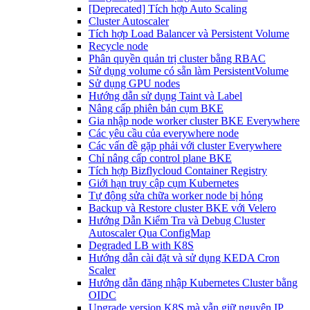
[Deprecated] Tích hợp Auto Scaling
Cluster Autoscaler
Tích hợp Load Balancer và Persistent Volume
Recycle node
Phân quyền quản trị cluster bằng RBAC
Sử dụng volume có sẵn làm PersistentVolume
Sử dụng GPU nodes
Hướng dẫn sử dụng Taint và Label
Nâng cấp phiên bản cụm BKE
Gia nhập node worker cluster BKE Everywhere
Các yêu cầu của everywhere node
Các vấn đề gặp phải với cluster Everywhere
Chỉ nâng cấp control plane BKE
Tích hợp Bizflycloud Container Registry
Giới hạn truy cập cụm Kubernetes
Tự động sửa chữa worker node bị hỏng
Backup và Restore cluster BKE với Velero
Hướng Dẫn Kiểm Tra và Debug Cluster
Autoscaler Qua ConfigMap
Degraded LB with K8S
Hướng dẫn cài đặt và sử dụng KEDA Cron
Scaler
Hướng dẫn đăng nhập Kubernetes Cluster bằng
OIDC
Upgrade version K8S mà vẫn giữ nguyên IP