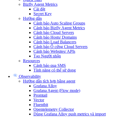
Bizfly Agent Metrics
Cài đặt
Secret Key
Hướng dẫn
Cảnh báo Auto Scaling Groups
Cảnh báo Bizfly Agent Metrics
Cảnh báo Cloud Servers
Cảnh báo Hosts/ Domains
Cảnh báo Load Balancers
Cảnh báo Ổ cứng Cloud Servers
Cảnh báo Websites/ APIs
Tạo Người nhận
Resources
Cảnh báo qua SMS
Tính năng có thể sử dụng
Observability
Hướng dẫn tích hợp bằng agent
Grafana Alloy
Grafana Agent (Flow mode)
Promtail
Vector
Fluentbit
Opentelemetry Collector
Dùng Grafana Alloy push metrics và import