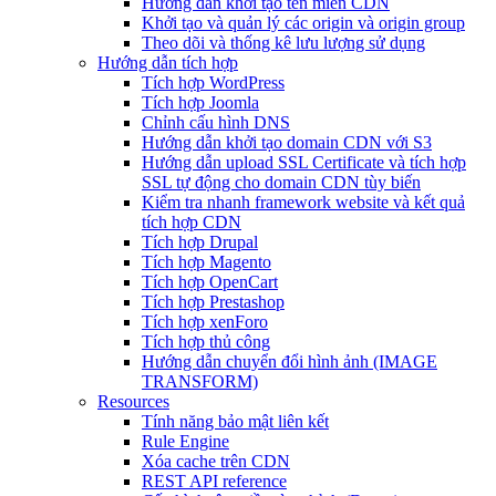
Hướng dẫn khởi tạo tên miền CDN
Khởi tạo và quản lý các origin và origin group
Theo dõi và thống kê lưu lượng sử dụng
Hướng dẫn tích hợp
Tích hợp WordPress
Tích hợp Joomla
Chỉnh cấu hình DNS
Hướng dẫn khởi tạo domain CDN với S3
Hướng dẫn upload SSL Certificate và tích hợp
SSL tự động cho domain CDN tùy biến
Kiểm tra nhanh framework website và kết quả
tích hợp CDN
Tích hợp Drupal
Tích hợp Magento
Tích hợp OpenCart
Tích hợp Prestashop
Tích hợp xenForo
Tích hợp thủ công
Hướng dẫn chuyển đổi hình ảnh (IMAGE
TRANSFORM)
Resources
Tính năng bảo mật liên kết
Rule Engine
Xóa cache trên CDN
REST API reference