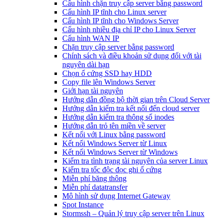
Cấu hình chặn truy cập server bằng password
Cấu hình IP tĩnh cho Linux server
Cấu hình IP tĩnh cho Windows Server
Cấu hình nhiều địa chỉ IP cho Linux Server
Cấu hình WAN IP
Chặn truy cập server bằng password
Chính sách và điều khoản sử dụng đối với tài
nguyên dài hạn
Chọn ổ cứng SSD hay HDD
Copy file lên Windows Server
Giới hạn tài nguyên
Hướng dẫn đồng bộ thời gian trên Cloud Server
Hướng dẫn kiểm tra kết nối đến cloud server
Hướng dẫn kiểm tra thông số inodes
Hướng dẫn trỏ tên miền về server
Kết nối với Linux bằng password
Kết nối Windows Server từ Linux
Kết nối Windows Server từ Windows
Kiểm tra tình trạng tài nguyên của server Linux
Kiểm tra tốc độc đọc ghi ổ cứng
Miễn phí băng thông
Miễn phí datatransfer
Mô hình sử dụng Internet Gateway
Spot Instance
Stormssh – Quản lý truy cập server trên Linux