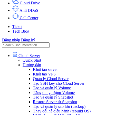
Cloud Drive
Anti DDoS
Call Center
Ticket
Tech Blog
Đăng nhập
Đăng ký
Cloud Server
Quick Start
Hướng dẫn
Khởi tạo server
Khởi tạo VPS
Quản lý Cloud Server
Tạo SSH key cho Cloud Server
Tạo và quản lý Volume
Tăng dung lượng Volume
Tạo và quản lý Snapshot
Restore Server từ Snapshot
Tạo và quản lý sao lưu (backup)
Thay đổi hệ điều hành (rebuild OS)