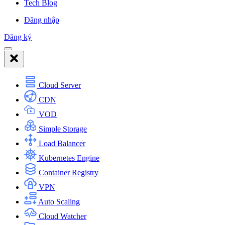
Tech Blog
Đăng nhập
Đăng ký
Cloud Server
CDN
VOD
Simple Storage
Load Balancer
Kubernetes Engine
Container Registry
VPN
Auto Scaling
Cloud Watcher