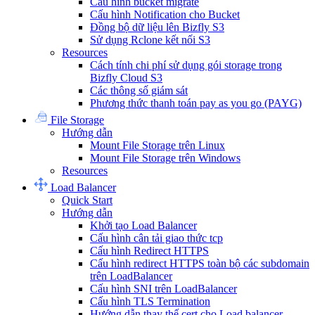
Cấu hình bucket migrate
Cấu hình Notification cho Bucket
Đồng bộ dữ liệu lên Bizfly S3
Sử dụng Rclone kết nối S3
Resources
Cách tính chi phí sử dụng gói storage trong
Bizfly Cloud S3
Các thông số giám sát
Phương thức thanh toán pay as you go (PAYG)
File Storage
Hướng dẫn
Mount File Storage trên Linux
Mount File Storage trên Windows
Resources
Load Balancer
Quick Start
Hướng dẫn
Khởi tạo Load Balancer
Cấu hình cân tải giao thức tcp
Cấu hình Redirect HTTPS
Cấu hình redirect HTTPS toàn bộ các subdomain
trên LoadBalancer
Cấu hình SNI trên LoadBalancer
Cấu hình TLS Termination
Hướng dẫn thay thế cert cho Load balancer