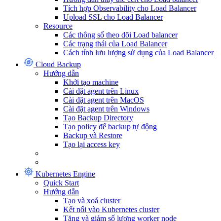
Tích hợp Observability cho Load Balancer
Upload SSL cho Load Balancer
Resource
Các thông số theo dõi Load balancer
Các trạng thái của Load Balancer
Cách tính lưu lượng sử dụng của Load Balancer
Cloud Backup
Hướng dẫn
Khởi tạo machine
Cài đặt agent trên Linux
Cài đặt agent trên MacOS
Cài đặt agent trên Windows
Tạo Backup Directory
Tạo policy để backup tự động
Backup và Restore
Tạo lại access key
Kubernetes Engine
Quick Start
Hướng dẫn
Tạo và xoá cluster
Kết nối vào Kubernetes cluster
Tăng và giảm số lượng worker node