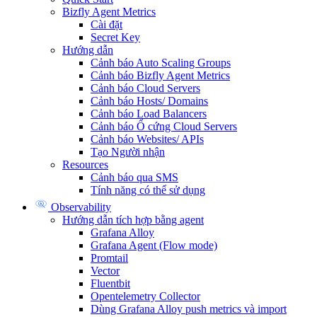
Bizfly Agent Metrics
Cài đặt
Secret Key
Hướng dẫn
Cảnh báo Auto Scaling Groups
Cảnh báo Bizfly Agent Metrics
Cảnh báo Cloud Servers
Cảnh báo Hosts/ Domains
Cảnh báo Load Balancers
Cảnh báo Ổ cứng Cloud Servers
Cảnh báo Websites/ APIs
Tạo Người nhận
Resources
Cảnh báo qua SMS
Tính năng có thể sử dụng
Observability
Hướng dẫn tích hợp bằng agent
Grafana Alloy
Grafana Agent (Flow mode)
Promtail
Vector
Fluentbit
Opentelemetry Collector
Dùng Grafana Alloy push metrics và import