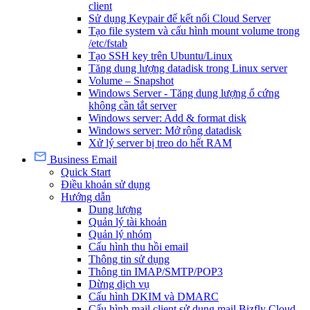
client
Sử dụng Keypair để kết nối Cloud Server
Tạo file system và cấu hình mount volume trong
/etc/fstab
Tạo SSH key trên Ubuntu/Linux
Tăng dung lượng datadisk trong Linux server
Volume – Snapshot
Windows Server - Tăng dung lượng ổ cứng
không cần tắt server
Windows server: Add & format disk
Windows server: Mở rộng datadisk
Xử lý server bị treo do hết RAM
Business Email
Quick Start
Điều khoản sử dụng
Hướng dẫn
Dung lượng
Quản lý tài khoản
Quản lý nhóm
Cấu hình thu hồi email
Thông tin sử dụng
Thông tin IMAP/SMTP/POP3
Dừng dịch vụ
Cấu hình DKIM và DMARC
Cấu hình mail client sử dụng mail Bizfly Cloud