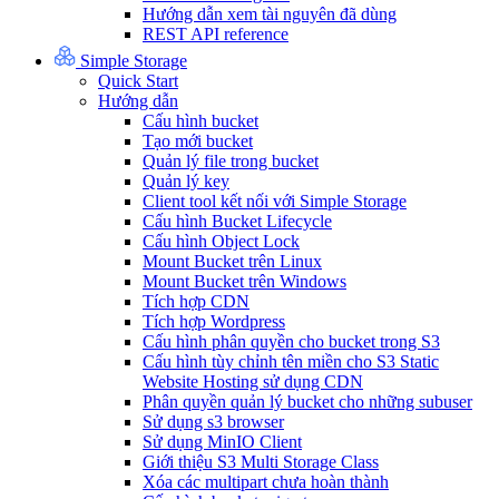
Hướng dẫn xem tài nguyên đã dùng
REST API reference
Simple Storage
Quick Start
Hướng dẫn
Cấu hình bucket
Tạo mới bucket
Quản lý file trong bucket
Quản lý key
Client tool kết nối với Simple Storage
Cấu hình Bucket Lifecycle
Cấu hình Object Lock
Mount Bucket trên Linux
Mount Bucket trên Windows
Tích hợp CDN
Tích hợp Wordpress
Cấu hình phân quyền cho bucket trong S3
Cấu hình tùy chỉnh tên miền cho S3 Static
Website Hosting sử dụng CDN
Phân quyền quản lý bucket cho những subuser
Sử dụng s3 browser
Sử dụng MinIO Client
Giới thiệu S3 Multi Storage Class
Xóa các multipart chưa hoàn thành