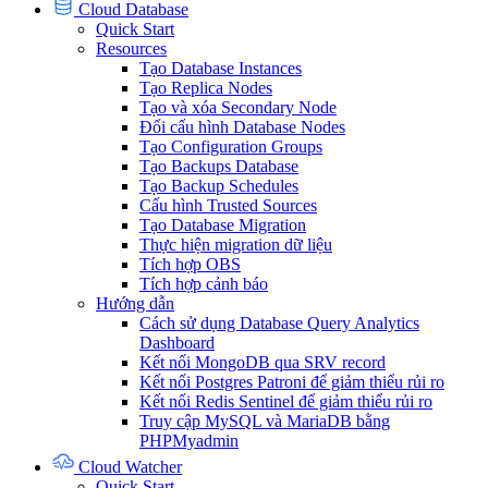
Cloud Database
Quick Start
Resources
Tạo Database Instances
Tạo Replica Nodes
Tạo và xóa Secondary Node
Đổi cấu hình Database Nodes
Tạo Configuration Groups
Tạo Backups Database
Tạo Backup Schedules
Cấu hình Trusted Sources
Tạo Database Migration
Thực hiện migration dữ liệu
Tích hợp OBS
Tích hợp cảnh báo
Hướng dẫn
Cách sử dụng Database Query Analytics
Dashboard
Kết nối MongoDB qua SRV record
Kết nối Postgres Patroni để giảm thiểu rủi ro
Kết nối Redis Sentinel để giảm thiểu rủi ro
Truy cập MySQL và MariaDB bằng
PHPMyadmin
Cloud Watcher
Quick Start