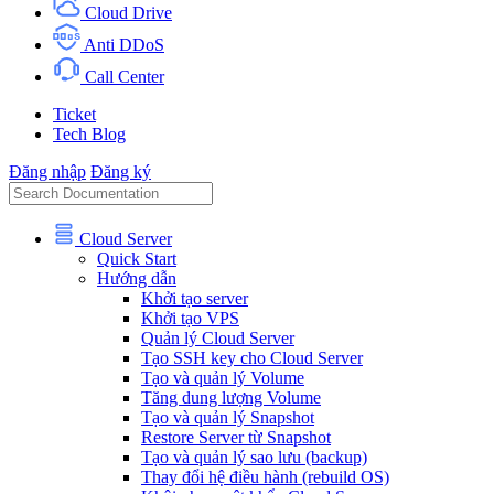
Cloud Drive
Anti DDoS
Call Center
Ticket
Tech Blog
Đăng nhập
Đăng ký
Cloud Server
Quick Start
Hướng dẫn
Khởi tạo server
Khởi tạo VPS
Quản lý Cloud Server
Tạo SSH key cho Cloud Server
Tạo và quản lý Volume
Tăng dung lượng Volume
Tạo và quản lý Snapshot
Restore Server từ Snapshot
Tạo và quản lý sao lưu (backup)
Thay đổi hệ điều hành (rebuild OS)