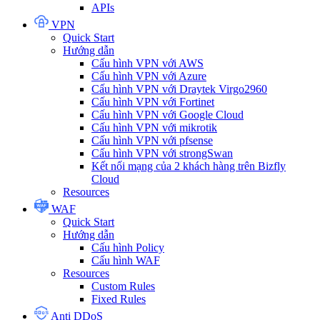
APIs
VPN
Quick Start
Hướng dẫn
Cấu hình VPN với AWS
Cấu hình VPN với Azure
Cấu hình VPN với Draytek Virgo2960
Cấu hình VPN với Fortinet
Cấu hình VPN với Google Cloud
Cấu hình VPN với mikrotik
Cấu hình VPN với pfsense
Cấu hình VPN với strongSwan
Kết nối mạng của 2 khách hàng trên Bizfly
Cloud
Resources
WAF
Quick Start
Hướng dẫn
Cấu hình Policy
Cấu hình WAF
Resources
Custom Rules
Fixed Rules
Anti DDoS