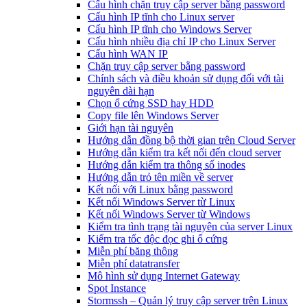
Cấu hình chặn truy cập server bằng password
Cấu hình IP tĩnh cho Linux server
Cấu hình IP tĩnh cho Windows Server
Cấu hình nhiều địa chỉ IP cho Linux Server
Cấu hình WAN IP
Chặn truy cập server bằng password
Chính sách và điều khoản sử dụng đối với tài
nguyên dài hạn
Chọn ổ cứng SSD hay HDD
Copy file lên Windows Server
Giới hạn tài nguyên
Hướng dẫn đồng bộ thời gian trên Cloud Server
Hướng dẫn kiểm tra kết nối đến cloud server
Hướng dẫn kiểm tra thông số inodes
Hướng dẫn trỏ tên miền về server
Kết nối với Linux bằng password
Kết nối Windows Server từ Linux
Kết nối Windows Server từ Windows
Kiểm tra tình trạng tài nguyên của server Linux
Kiểm tra tốc độc đọc ghi ổ cứng
Miễn phí băng thông
Miễn phí datatransfer
Mô hình sử dụng Internet Gateway
Spot Instance
Stormssh – Quản lý truy cập server trên Linux