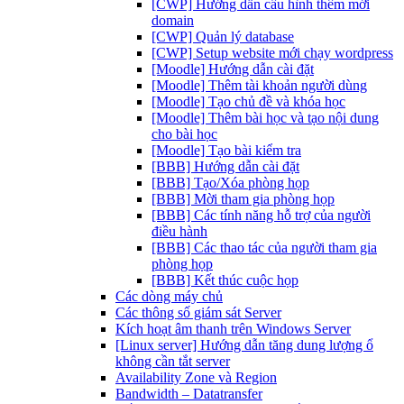
[CWP] Hướng dẫn cấu hình thêm mới
domain
[CWP] Quản lý database
[CWP] Setup website mới chạy wordpress
[Moodle] Hướng dẫn cài đặt
[Moodle] Thêm tài khoản người dùng
[Moodle] Tạo chủ đề và khóa học
[Moodle] Thêm bài học và tạo nội dung
cho bài học
[Moodle] Tạo bài kiểm tra
[BBB] Hướng dẫn cài đặt
[BBB] Tạo/Xóa phòng họp
[BBB] Mời tham gia phòng họp
[BBB] Các tính năng hỗ trợ của người
điều hành
[BBB] Các thao tác của người tham gia
phòng họp
[BBB] Kết thúc cuộc họp
Các dòng máy chủ
Các thông số giám sát Server
Kích hoạt âm thanh trên Windows Server
[Linux server] Hướng dẫn tăng dung lượng ổ
không cần tắt server
Availability Zone và Region
Bandwidth – Datatransfer