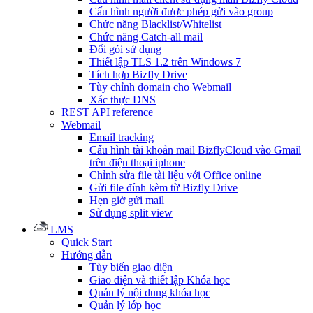
Cấu hình người được phép gửi vào group
Chức năng Blacklist/Whitelist
Chức năng Catch-all mail
Đổi gói sử dụng
Thiết lập TLS 1.2 trên Windows 7
Tích hợp Bizfly Drive
Tùy chỉnh domain cho Webmail
Xác thực DNS
REST API reference
Webmail
Email tracking
Cấu hình tài khoản mail BizflyCloud vào Gmail
trên điện thoại iphone
Chỉnh sửa file tài liệu với Office online
Gửi file đính kèm từ Bizfly Drive
Hẹn giờ gửi mail
Sử dụng split view
LMS
Quick Start
Hướng dẫn
Tùy biến giao diện
Giao diện và thiết lập Khóa học
Quản lý nội dung khóa học
Quản lý lớp học