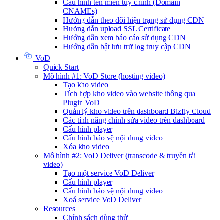
Cấu hình tên miền tùy chỉnh (Domain
CNAMEs)
Hướng dẫn theo dõi hiện trạng sử dụng CDN
Hướng dẫn upload SSL Certificate
Hướng dẫn xem báo cáo sử dụng CDN
Hướng dẫn bật lưu trữ log truy cập CDN
VoD
Quick Start
Mô hình #1: VoD Store (hosting video)
Tạo kho video
Tích hợp kho video vào website thông qua
Plugin VoD
Quản lý kho video trên dashboard Bizfly Cloud
Các tính năng chỉnh sửa video trên dashboard
Cấu hình player
Cấu hình bảo vệ nội dung video
Xóa kho video
Mô hình #2: VoD Deliver (transcode & truyền tải
video)
Tạo một service VoD Deliver
Cấu hình player
Cấu hình bảo vệ nội dung video
Xoá service VoD Deliver
Resources
Chính sách dùng thử