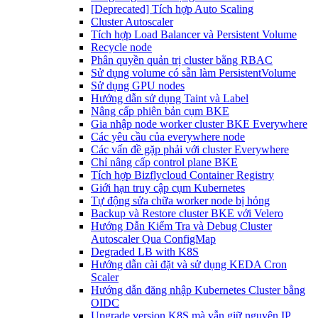
[Deprecated] Tích hợp Auto Scaling
Cluster Autoscaler
Tích hợp Load Balancer và Persistent Volume
Recycle node
Phân quyền quản trị cluster bằng RBAC
Sử dụng volume có sẵn làm PersistentVolume
Sử dụng GPU nodes
Hướng dẫn sử dụng Taint và Label
Nâng cấp phiên bản cụm BKE
Gia nhập node worker cluster BKE Everywhere
Các yêu cầu của everywhere node
Các vấn đề gặp phải với cluster Everywhere
Chỉ nâng cấp control plane BKE
Tích hợp Bizflycloud Container Registry
Giới hạn truy cập cụm Kubernetes
Tự động sửa chữa worker node bị hỏng
Backup và Restore cluster BKE với Velero
Hướng Dẫn Kiểm Tra và Debug Cluster
Autoscaler Qua ConfigMap
Degraded LB with K8S
Hướng dẫn cài đặt và sử dụng KEDA Cron
Scaler
Hướng dẫn đăng nhập Kubernetes Cluster bằng
OIDC
Upgrade version K8S mà vẫn giữ nguyên IP