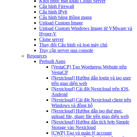
Khôi phục mật khẩu Cloud Server
Cấu hình Firewall
Cấu hình IPv6
Cấu hình băng thông mạng
Upload Custom Image
Upload Custom Windows Image từ VMware và
Hyper-V
Clone server
Thay đổi Cấu hình và loại máy chủ
Truy cập server qua console
Resources
Prebuilt Apps
[VestaCP] Tạo Wordpress Website trên
VestaCP
[Nextcloud] Hướng dẫn login và tạo user
trên giao diện web
[Nextcloud] Cài đặt Nextcloud trên iOS,
Android
[Nextcloud] Cài đặt Nextcloud client trên
Windows và đồng bộ
[Nextcloud] Hướng dẫn tạo thư mục,
upload file, share file trên giao diện web
[Nextcloud] Hướng dẫn tích hợp Simple
Storage vào Nextcloud
[CWP] Tạo và quản lý account