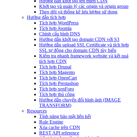
Hướng dẫn khởi tạo tên miền CDN
Khởi tạo và quản lý các origin và origin group
Theo dõi và thống kê lưu lượng sử dụng
Hướng dẫn tích hợp
Tích hợp WordPress
Tích hợp Joomla
Chỉnh cấu hình DNS
Hướng dẫn khởi tạo domain CDN với S3
Hướng dẫn upload SSL Certificate và tích hợp
SSL tự động cho domain CDN tùy biến
Kiểm tra nhanh framework website và kết quả
tích hợp CDN
Tích hợp Drupal
Tích hợp Magento
Tích hợp OpenCart
Tích hợp Prestashop
Tích hợp xenForo
Tích hợp thủ công
Hướng dẫn chuyển đổi hình ảnh (IMAGE
TRANSFORM)
Resources
Tính năng bảo mật liên kết
Rule Engine
Xóa cache trên CDN
REST API reference