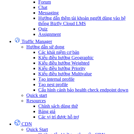
Forum
Chat
Messaging
Hướng dẫn thêm tài khoản người dùng vào hệ
thống Bizfly Cloud LMS
Quiz
Assignment
Traffic Manager
Hướng dẫn sử dụng
Các khái niệm cơ bản
Kiểu điều hướng Geographic
Kiểu điều hướng Weighted
Kiểu điều hướng Priority
Kiểu điều hướng Multivalue
Tạo internal profile
Tạo nest profile
Cấu hình cảnh báo health check endpoint down
Quick start
Resources
Chính sách dùng thử
Bảng giá
Các vị trí được hỗ trợ
CDN
Quick Start