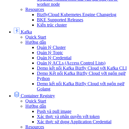
worker node
Resources
BizflyCloud Kubernetes Engine Changelog
BKE Supported Releases
Kiến trúc cluster
Kafka
Quick Start
Hướng dẫn
Quản lý Cluster
Quản lý Topic
Quản lý Credential
Quản lý ACLs (Access Control Lists)
Demo kết nối Kafka Bizfly Cloud với Kafka CLI
Demo Kết nối Kafka Bizfly Cloud với ngôn ngữ
Python
Demo kết nối Kafka Bizfly Cloud với ngôn ngữ
Golang
Container Registry
Quick Start
Hướng dẫn
Push và pull image
Xác thực và phân quyền với token
Xác thực sử dụng Application Credential
Resources