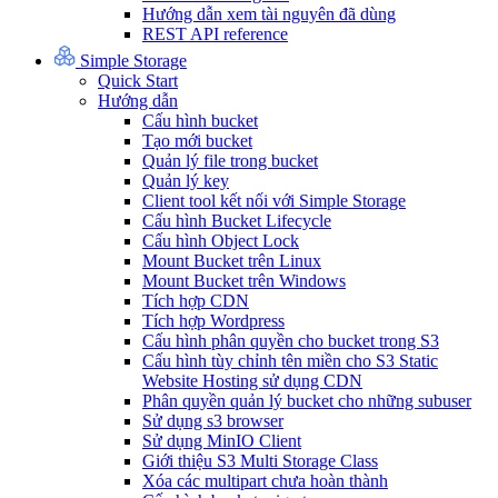
Hướng dẫn xem tài nguyên đã dùng
REST API reference
Simple Storage
Quick Start
Hướng dẫn
Cấu hình bucket
Tạo mới bucket
Quản lý file trong bucket
Quản lý key
Client tool kết nối với Simple Storage
Cấu hình Bucket Lifecycle
Cấu hình Object Lock
Mount Bucket trên Linux
Mount Bucket trên Windows
Tích hợp CDN
Tích hợp Wordpress
Cấu hình phân quyền cho bucket trong S3
Cấu hình tùy chỉnh tên miền cho S3 Static
Website Hosting sử dụng CDN
Phân quyền quản lý bucket cho những subuser
Sử dụng s3 browser
Sử dụng MinIO Client
Giới thiệu S3 Multi Storage Class
Xóa các multipart chưa hoàn thành