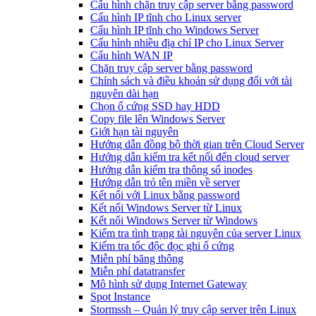
Cấu hình chặn truy cập server bằng password
Cấu hình IP tĩnh cho Linux server
Cấu hình IP tĩnh cho Windows Server
Cấu hình nhiều địa chỉ IP cho Linux Server
Cấu hình WAN IP
Chặn truy cập server bằng password
Chính sách và điều khoản sử dụng đối với tài
nguyên dài hạn
Chọn ổ cứng SSD hay HDD
Copy file lên Windows Server
Giới hạn tài nguyên
Hướng dẫn đồng bộ thời gian trên Cloud Server
Hướng dẫn kiểm tra kết nối đến cloud server
Hướng dẫn kiểm tra thông số inodes
Hướng dẫn trỏ tên miền về server
Kết nối với Linux bằng password
Kết nối Windows Server từ Linux
Kết nối Windows Server từ Windows
Kiểm tra tình trạng tài nguyên của server Linux
Kiểm tra tốc độc đọc ghi ổ cứng
Miễn phí băng thông
Miễn phí datatransfer
Mô hình sử dụng Internet Gateway
Spot Instance
Stormssh – Quản lý truy cập server trên Linux