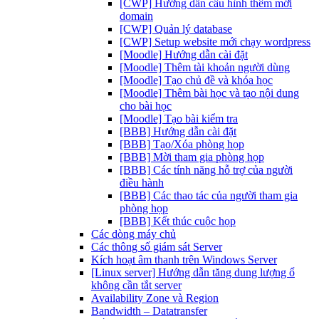
[CWP] Hướng dẫn cấu hình thêm mới
domain
[CWP] Quản lý database
[CWP] Setup website mới chạy wordpress
[Moodle] Hướng dẫn cài đặt
[Moodle] Thêm tài khoản người dùng
[Moodle] Tạo chủ đề và khóa học
[Moodle] Thêm bài học và tạo nội dung
cho bài học
[Moodle] Tạo bài kiểm tra
[BBB] Hướng dẫn cài đặt
[BBB] Tạo/Xóa phòng họp
[BBB] Mời tham gia phòng họp
[BBB] Các tính năng hỗ trợ của người
điều hành
[BBB] Các thao tác của người tham gia
phòng họp
[BBB] Kết thúc cuộc họp
Các dòng máy chủ
Các thông số giám sát Server
Kích hoạt âm thanh trên Windows Server
[Linux server] Hướng dẫn tăng dung lượng ổ
không cần tắt server
Availability Zone và Region
Bandwidth – Datatransfer