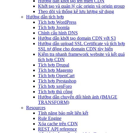
Hướng dẫn khởi tạo tên miền CDN
Khởi tạo và quản lý các origin và origin group
Theo dõi và thống kê lưu lượng sử dụng
Hướng dẫn tích hợp
Tích hợp WordPress
Tích hợp Joomla
Chỉnh cấu hình DNS
Hướng dẫn khởi tạo domain CDN với S3
Hướng dẫn upload SSL Certificate và tích hợp
SSL tự động cho domain CDN tùy biến
Kiểm tra nhanh framework website và kết quả
tích hợp CDN
Tích hợp Drupal
Tích hợp Magento
Tích hợp OpenCart
Tích hợp Prestashop
Tích hợp xenForo
Tích hợp thủ công
Hướng dẫn chuyển đổi hình ảnh (IMAGE
TRANSFORM)
Resources
Tính năng bảo mật liên kết
Rule Engine
Xóa cache trên CDN
REST API reference