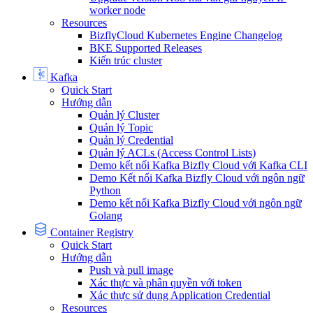
worker node
Resources
BizflyCloud Kubernetes Engine Changelog
BKE Supported Releases
Kiến trúc cluster
Kafka
Quick Start
Hướng dẫn
Quản lý Cluster
Quản lý Topic
Quản lý Credential
Quản lý ACLs (Access Control Lists)
Demo kết nối Kafka Bizfly Cloud với Kafka CLI
Demo Kết nối Kafka Bizfly Cloud với ngôn ngữ
Python
Demo kết nối Kafka Bizfly Cloud với ngôn ngữ
Golang
Container Registry
Quick Start
Hướng dẫn
Push và pull image
Xác thực và phân quyền với token
Xác thực sử dụng Application Credential
Resources