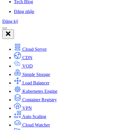
Tech Blog
Đăng nhập
Đăng ký
Cloud Server
CDN
VOD
Simple Storage
Load Balancer
Kubernetes Engine
Container Registry
VPN
Auto Scaling
Cloud Watcher