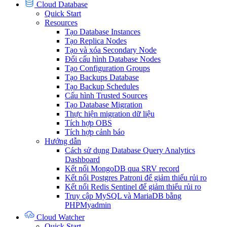
Cloud Database
Quick Start
Resources
Tạo Database Instances
Tạo Replica Nodes
Tạo và xóa Secondary Node
Đổi cấu hình Database Nodes
Tạo Configuration Groups
Tạo Backups Database
Tạo Backup Schedules
Cấu hình Trusted Sources
Tạo Database Migration
Thực hiện migration dữ liệu
Tích hợp OBS
Tích hợp cảnh báo
Hướng dẫn
Cách sử dụng Database Query Analytics
Dashboard
Kết nối MongoDB qua SRV record
Kết nối Postgres Patroni để giảm thiểu rủi ro
Kết nối Redis Sentinel để giảm thiểu rủi ro
Truy cập MySQL và MariaDB bằng
PHPMyadmin
Cloud Watcher
Quick Start