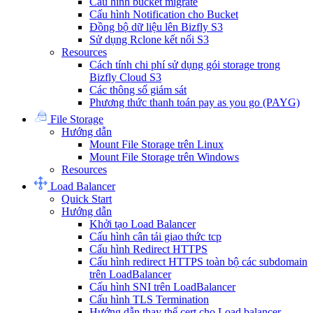
Cấu hình bucket migrate
Cấu hình Notification cho Bucket
Đồng bộ dữ liệu lên Bizfly S3
Sử dụng Rclone kết nối S3
Resources
Cách tính chi phí sử dụng gói storage trong
Bizfly Cloud S3
Các thông số giám sát
Phương thức thanh toán pay as you go (PAYG)
File Storage
Hướng dẫn
Mount File Storage trên Linux
Mount File Storage trên Windows
Resources
Load Balancer
Quick Start
Hướng dẫn
Khởi tạo Load Balancer
Cấu hình cân tải giao thức tcp
Cấu hình Redirect HTTPS
Cấu hình redirect HTTPS toàn bộ các subdomain
trên LoadBalancer
Cấu hình SNI trên LoadBalancer
Cấu hình TLS Termination
Hướng dẫn thay thế cert cho Load balancer