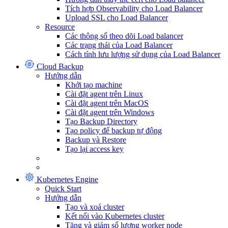
Tích hợp Observability cho Load Balancer
Upload SSL cho Load Balancer
Resource
Các thông số theo dõi Load balancer
Các trạng thái của Load Balancer
Cách tính lưu lượng sử dụng của Load Balancer
Cloud Backup
Hướng dẫn
Khởi tạo machine
Cài đặt agent trên Linux
Cài đặt agent trên MacOS
Cài đặt agent trên Windows
Tạo Backup Directory
Tạo policy để backup tự động
Backup và Restore
Tạo lại access key
Kubernetes Engine
Quick Start
Hướng dẫn
Tạo và xoá cluster
Kết nối vào Kubernetes cluster
Tăng và giảm số lượng worker node