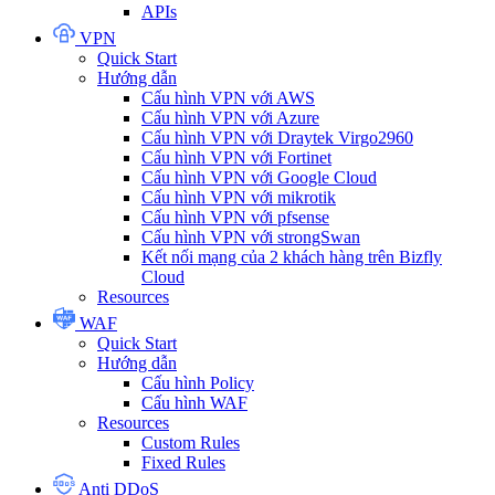
APIs
VPN
Quick Start
Hướng dẫn
Cấu hình VPN với AWS
Cấu hình VPN với Azure
Cấu hình VPN với Draytek Virgo2960
Cấu hình VPN với Fortinet
Cấu hình VPN với Google Cloud
Cấu hình VPN với mikrotik
Cấu hình VPN với pfsense
Cấu hình VPN với strongSwan
Kết nối mạng của 2 khách hàng trên Bizfly
Cloud
Resources
WAF
Quick Start
Hướng dẫn
Cấu hình Policy
Cấu hình WAF
Resources
Custom Rules
Fixed Rules
Anti DDoS