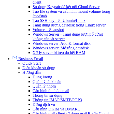
client
Sử dụng Keypair để kết nối Cloud Server
Tạo file system và cấu hình mount volume trong
/etc/fstab
Tạo SSH key trên Ubuntu/Linux
Tăng dung lượng datadisk trong Linux server
Volume – Snapshot
Windows Server - Tăng dung lượng ổ cứng
không cần tắt server
Windows server: Add & format disk
Windows server: Mở rộng datadisk
Xử lý server bị treo do hết RAM
Business Email
Quick Start
Điều khoản sử dụng
Hướng dẫn
Dung lượng
Quản lý tài khoản
Quản lý nhóm
Cấu hình thu hồi email
Thông tin sử dụng
Thông tin IMAP/SMTP/POP3
Dừng dịch vụ
Cấu hình DKIM và DMARC
Cấu hình mail client sử dụng mail Bizfly Cloud