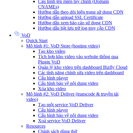
Cấu hình tên miền tùy chỉnh (Domain
CNAMEs)
Hướng dẫn theo dõi hiện trạng sử dụng CDN
Hướng dẫn upload SSL Certificate
Hướng dẫn xem báo cáo sử dụng CDN
Hướng dẫn bật lưu trữ log truy cập CDN
VoD
Quick Start
Mô hình #1: VoD Store (hosting video)
Tạo kho video
Tích hợp kho video vào website thông qua
Plugin VoD
Quản lý kho video trên dashboard Bizfly Cloud
Các tính năng chỉnh sửa video trên dashboard
Cấu hình player
Cấu hình bảo vệ nội dung video
Xóa kho video
Mô hình #2: VoD Deliver (transcode & truyền tải
video)
Tạo một service VoD Deliver
Cấu hình player
Cấu hình bảo vệ nội dung video
Xoá service VoD Deliver
Resources
Chính sách dùng thử