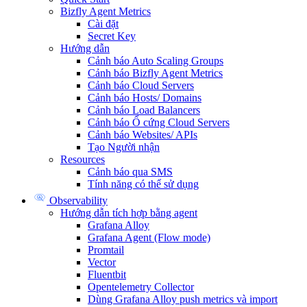
Bizfly Agent Metrics
Cài đặt
Secret Key
Hướng dẫn
Cảnh báo Auto Scaling Groups
Cảnh báo Bizfly Agent Metrics
Cảnh báo Cloud Servers
Cảnh báo Hosts/ Domains
Cảnh báo Load Balancers
Cảnh báo Ổ cứng Cloud Servers
Cảnh báo Websites/ APIs
Tạo Người nhận
Resources
Cảnh báo qua SMS
Tính năng có thể sử dụng
Observability
Hướng dẫn tích hợp bằng agent
Grafana Alloy
Grafana Agent (Flow mode)
Promtail
Vector
Fluentbit
Opentelemetry Collector
Dùng Grafana Alloy push metrics và import