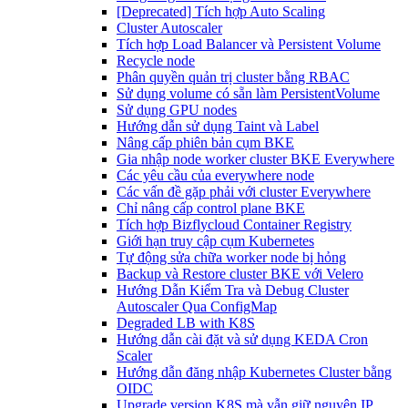
[Deprecated] Tích hợp Auto Scaling
Cluster Autoscaler
Tích hợp Load Balancer và Persistent Volume
Recycle node
Phân quyền quản trị cluster bằng RBAC
Sử dụng volume có sẵn làm PersistentVolume
Sử dụng GPU nodes
Hướng dẫn sử dụng Taint và Label
Nâng cấp phiên bản cụm BKE
Gia nhập node worker cluster BKE Everywhere
Các yêu cầu của everywhere node
Các vấn đề gặp phải với cluster Everywhere
Chỉ nâng cấp control plane BKE
Tích hợp Bizflycloud Container Registry
Giới hạn truy cập cụm Kubernetes
Tự động sửa chữa worker node bị hỏng
Backup và Restore cluster BKE với Velero
Hướng Dẫn Kiểm Tra và Debug Cluster
Autoscaler Qua ConfigMap
Degraded LB with K8S
Hướng dẫn cài đặt và sử dụng KEDA Cron
Scaler
Hướng dẫn đăng nhập Kubernetes Cluster bằng
OIDC
Upgrade version K8S mà vẫn giữ nguyên IP