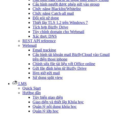
Cấu hình người được phép gửi vào group
Chức năng Blacklist/Whitelist
Chức năng Catch-all mail
Đổi gói sử dụng
Thiết lập TLS 1.2 trên Windows 7
Tích hợp Bizfly Drive
Tùy chỉnh domain cho Webmail
Xác thực DNS
REST API reference
Webmail
Email tracking
Cấu hình tài khoản mail BizflyCloud vào Gmail
trên điện thoại iphone
Chỉnh sửa file tài liệu với Office online
Gửi file đính kèm từ Bizfly Drive
Hẹn giờ gửi mail
Sử dụng split view
LMS
Quick Start
Hướng dẫn
Tùy biến giao diện
Giao diện và thiết lập Khóa học
Quản lý nội dung khóa học
Quản lý lớp học