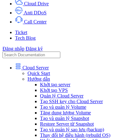
Cloud Drive
Anti DDoS
Call Center
Ticket
Tech Blog
Đăng nhập
Đăng ký
Cloud Server
Quick Start
Hướng dẫn
Khởi tạo server
Khởi tạo VPS
Quản lý Cloud Server
Tạo SSH key cho Cloud Server
Tạo và quản lý Volume
Tăng dung lượng Volume
Tạo và quản lý Snapshot
Restore Server từ Snapshot
Tạo và quản lý sao lưu (backup)
Thay đổi hệ điều hành (rebuild OS)