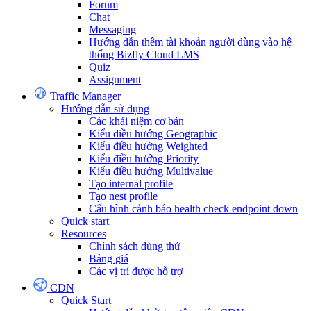
Forum
Chat
Messaging
Hướng dẫn thêm tài khoản người dùng vào hệ
thống Bizfly Cloud LMS
Quiz
Assignment
Traffic Manager
Hướng dẫn sử dụng
Các khái niệm cơ bản
Kiểu điều hướng Geographic
Kiểu điều hướng Weighted
Kiểu điều hướng Priority
Kiểu điều hướng Multivalue
Tạo internal profile
Tạo nest profile
Cấu hình cảnh báo health check endpoint down
Quick start
Resources
Chính sách dùng thử
Bảng giá
Các vị trí được hỗ trợ
CDN
Quick Start