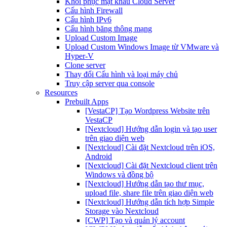
Khôi phục mật khẩu Cloud Server
Cấu hình Firewall
Cấu hình IPv6
Cấu hình băng thông mạng
Upload Custom Image
Upload Custom Windows Image từ VMware và
Hyper-V
Clone server
Thay đổi Cấu hình và loại máy chủ
Truy cập server qua console
Resources
Prebuilt Apps
[VestaCP] Tạo Wordpress Website trên
VestaCP
[Nextcloud] Hướng dẫn login và tạo user
trên giao diện web
[Nextcloud] Cài đặt Nextcloud trên iOS,
Android
[Nextcloud] Cài đặt Nextcloud client trên
Windows và đồng bộ
[Nextcloud] Hướng dẫn tạo thư mục,
upload file, share file trên giao diện web
[Nextcloud] Hướng dẫn tích hợp Simple
Storage vào Nextcloud
[CWP] Tạo và quản lý account