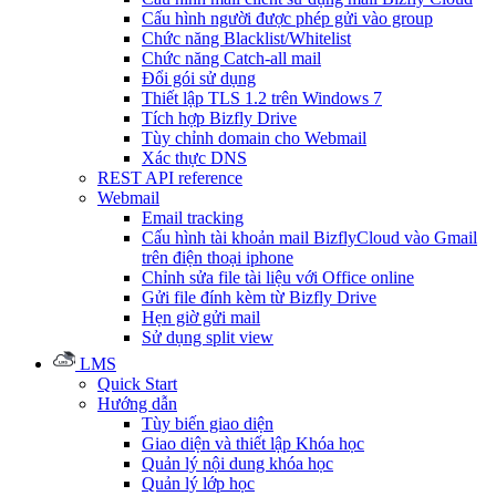
Cấu hình người được phép gửi vào group
Chức năng Blacklist/Whitelist
Chức năng Catch-all mail
Đổi gói sử dụng
Thiết lập TLS 1.2 trên Windows 7
Tích hợp Bizfly Drive
Tùy chỉnh domain cho Webmail
Xác thực DNS
REST API reference
Webmail
Email tracking
Cấu hình tài khoản mail BizflyCloud vào Gmail
trên điện thoại iphone
Chỉnh sửa file tài liệu với Office online
Gửi file đính kèm từ Bizfly Drive
Hẹn giờ gửi mail
Sử dụng split view
LMS
Quick Start
Hướng dẫn
Tùy biến giao diện
Giao diện và thiết lập Khóa học
Quản lý nội dung khóa học
Quản lý lớp học