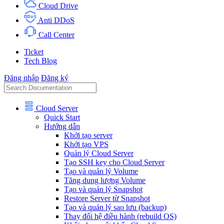
Cloud Drive
Anti DDoS
Call Center
Ticket
Tech Blog
Đăng nhập
Đăng ký
Cloud Server
Quick Start
Hướng dẫn
Khởi tạo server
Khởi tạo VPS
Quản lý Cloud Server
Tạo SSH key cho Cloud Server
Tạo và quản lý Volume
Tăng dung lượng Volume
Tạo và quản lý Snapshot
Restore Server từ Snapshot
Tạo và quản lý sao lưu (backup)
Thay đổi hệ điều hành (rebuild OS)