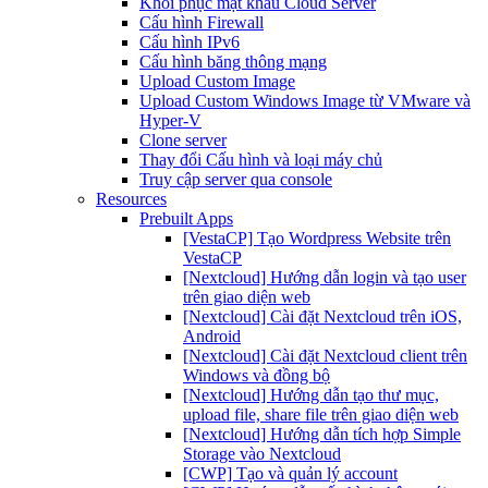
Khôi phục mật khẩu Cloud Server
Cấu hình Firewall
Cấu hình IPv6
Cấu hình băng thông mạng
Upload Custom Image
Upload Custom Windows Image từ VMware và
Hyper-V
Clone server
Thay đổi Cấu hình và loại máy chủ
Truy cập server qua console
Resources
Prebuilt Apps
[VestaCP] Tạo Wordpress Website trên
VestaCP
[Nextcloud] Hướng dẫn login và tạo user
trên giao diện web
[Nextcloud] Cài đặt Nextcloud trên iOS,
Android
[Nextcloud] Cài đặt Nextcloud client trên
Windows và đồng bộ
[Nextcloud] Hướng dẫn tạo thư mục,
upload file, share file trên giao diện web
[Nextcloud] Hướng dẫn tích hợp Simple
Storage vào Nextcloud
[CWP] Tạo và quản lý account