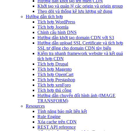
Hướng dẫn khởi tạo tên miền CDN
Khởi tạo và quản lý các origin và origin group
Theo dõi và thống kê lưu lượng sử dụng
Hướng dẫn tích hợp
Tích hợp WordPress
Tích hợp Joomla
Chỉnh cấu hình DNS
Hướng dẫn khởi tạo domain CDN với S3
Hướng dẫn upload SSL Certificate và tích hợp
SSL tự động cho domain CDN tùy biến
Kiểm tra nhanh framework website và kết quả
tích hợp CDN
Tích hợp Drupal
Tích hợp Magento
Tích hợp OpenCart
Tích hợp Prestashop
Tích hợp xenForo
Tích hợp thủ công
Hướng dẫn chuyển đổi hình ảnh (IMAGE
TRANSFORM)
Resources
Tính năng bảo mật liên kết
Rule Engine
Xóa cache trên CDN
REST API reference