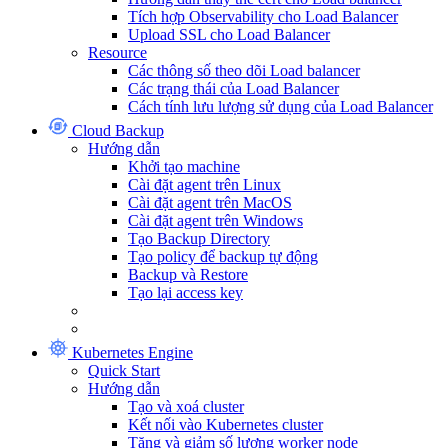
Tích hợp Observability cho Load Balancer
Upload SSL cho Load Balancer
Resource
Các thông số theo dõi Load balancer
Các trạng thái của Load Balancer
Cách tính lưu lượng sử dụng của Load Balancer
Cloud Backup
Hướng dẫn
Khởi tạo machine
Cài đặt agent trên Linux
Cài đặt agent trên MacOS
Cài đặt agent trên Windows
Tạo Backup Directory
Tạo policy để backup tự động
Backup và Restore
Tạo lại access key
Kubernetes Engine
Quick Start
Hướng dẫn
Tạo và xoá cluster
Kết nối vào Kubernetes cluster
Tăng và giảm số lượng worker node