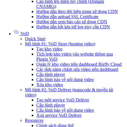
Cấu hình tên miền tùy chỉnh (Domain
CNAMEs)
Hướng dẫn theo dõi hiện trạng sử dụng CDN
Hướng dẫn upload SSL Certificate
Hướng dẫn xem báo cáo sử dụng CDN
Hướng dẫn bật lưu trữ log truy cập CDN
VoD
Quick Start
Mô hình #1: VoD Store (hosting video)
Tạo kho video
Tích hợp kho video vào website thông qua
Plugin VoD
Quản lý kho video trên dashboard Bizfly Cloud
Các tính năng chỉnh sửa video trên dashboard
Cấu hình player
Cấu hình bảo vệ nội dung video
Xóa kho video
Mô hình #2: VoD Deliver (transcode & truyền tải
video)
Tạo một service VoD Deliver
Cấu hình player
Cấu hình bảo vệ nội dung video
Xoá service VoD Deliver
Resources
Chính sách dùng thử