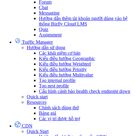
Forum
Chat
Messaging
Hướng dẫn thêm tài khoản người dùng vào hệ
thống Bizfly Cloud LMS
Quiz
Assignment
Traffic Manager
Hướng dẫn sử dụng
Các khái niệm cơ bản
Kiểu điều hướng Geographic
Kiểu điều hướng Weighted
Kiểu điều hướng Priority
Kiểu điều hướng Multivalue
Tạo internal profile
Tạo nest profile
Cấu hình cảnh báo health check endpoint down
Quick start
Resources
Chính sách dùng thử
Bảng giá
Các vị trí được hỗ trợ
CDN
Quick Start