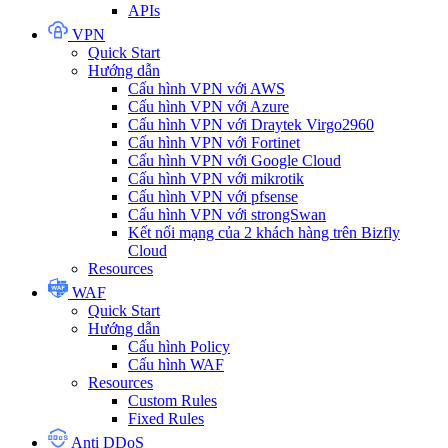
APIs
VPN
Quick Start
Hướng dẫn
Cấu hình VPN với AWS
Cấu hình VPN với Azure
Cấu hình VPN với Draytek Virgo2960
Cấu hình VPN với Fortinet
Cấu hình VPN với Google Cloud
Cấu hình VPN với mikrotik
Cấu hình VPN với pfsense
Cấu hình VPN với strongSwan
Kết nối mạng của 2 khách hàng trên Bizfly
Cloud
Resources
WAF
Quick Start
Hướng dẫn
Cấu hình Policy
Cấu hình WAF
Resources
Custom Rules
Fixed Rules
Anti DDoS