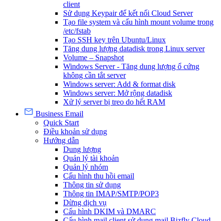
client
Sử dụng Keypair để kết nối Cloud Server
Tạo file system và cấu hình mount volume trong
/etc/fstab
Tạo SSH key trên Ubuntu/Linux
Tăng dung lượng datadisk trong Linux server
Volume – Snapshot
Windows Server - Tăng dung lượng ổ cứng
không cần tắt server
Windows server: Add & format disk
Windows server: Mở rộng datadisk
Xử lý server bị treo do hết RAM
Business Email
Quick Start
Điều khoản sử dụng
Hướng dẫn
Dung lượng
Quản lý tài khoản
Quản lý nhóm
Cấu hình thu hồi email
Thông tin sử dụng
Thông tin IMAP/SMTP/POP3
Dừng dịch vụ
Cấu hình DKIM và DMARC
Cấu hình mail client sử dụng mail Bizfly Cloud