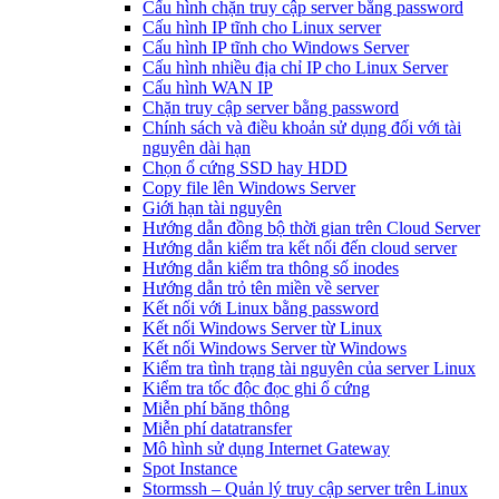
Cấu hình chặn truy cập server bằng password
Cấu hình IP tĩnh cho Linux server
Cấu hình IP tĩnh cho Windows Server
Cấu hình nhiều địa chỉ IP cho Linux Server
Cấu hình WAN IP
Chặn truy cập server bằng password
Chính sách và điều khoản sử dụng đối với tài
nguyên dài hạn
Chọn ổ cứng SSD hay HDD
Copy file lên Windows Server
Giới hạn tài nguyên
Hướng dẫn đồng bộ thời gian trên Cloud Server
Hướng dẫn kiểm tra kết nối đến cloud server
Hướng dẫn kiểm tra thông số inodes
Hướng dẫn trỏ tên miền về server
Kết nối với Linux bằng password
Kết nối Windows Server từ Linux
Kết nối Windows Server từ Windows
Kiểm tra tình trạng tài nguyên của server Linux
Kiểm tra tốc độc đọc ghi ổ cứng
Miễn phí băng thông
Miễn phí datatransfer
Mô hình sử dụng Internet Gateway
Spot Instance
Stormssh – Quản lý truy cập server trên Linux