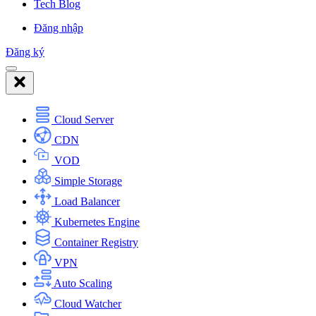
Tech Blog
Đăng nhập
Đăng ký
Cloud Server
CDN
VOD
Simple Storage
Load Balancer
Kubernetes Engine
Container Registry
VPN
Auto Scaling
Cloud Watcher