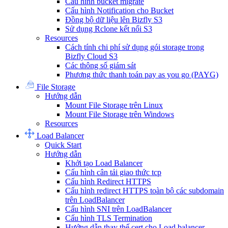
Cấu hình bucket migrate
Cấu hình Notification cho Bucket
Đồng bộ dữ liệu lên Bizfly S3
Sử dụng Rclone kết nối S3
Resources
Cách tính chi phí sử dụng gói storage trong
Bizfly Cloud S3
Các thông số giám sát
Phương thức thanh toán pay as you go (PAYG)
File Storage
Hướng dẫn
Mount File Storage trên Linux
Mount File Storage trên Windows
Resources
Load Balancer
Quick Start
Hướng dẫn
Khởi tạo Load Balancer
Cấu hình cân tải giao thức tcp
Cấu hình Redirect HTTPS
Cấu hình redirect HTTPS toàn bộ các subdomain
trên LoadBalancer
Cấu hình SNI trên LoadBalancer
Cấu hình TLS Termination
Hướng dẫn thay thế cert cho Load balancer