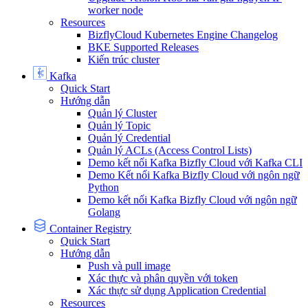
worker node
Resources
BizflyCloud Kubernetes Engine Changelog
BKE Supported Releases
Kiến trúc cluster
Kafka
Quick Start
Hướng dẫn
Quản lý Cluster
Quản lý Topic
Quản lý Credential
Quản lý ACLs (Access Control Lists)
Demo kết nối Kafka Bizfly Cloud với Kafka CLI
Demo Kết nối Kafka Bizfly Cloud với ngôn ngữ
Python
Demo kết nối Kafka Bizfly Cloud với ngôn ngữ
Golang
Container Registry
Quick Start
Hướng dẫn
Push và pull image
Xác thực và phân quyền với token
Xác thực sử dụng Application Credential
Resources