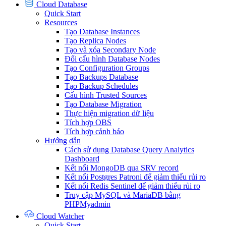
Cloud Database
Quick Start
Resources
Tạo Database Instances
Tạo Replica Nodes
Tạo và xóa Secondary Node
Đổi cấu hình Database Nodes
Tạo Configuration Groups
Tạo Backups Database
Tạo Backup Schedules
Cấu hình Trusted Sources
Tạo Database Migration
Thực hiện migration dữ liệu
Tích hợp OBS
Tích hợp cảnh báo
Hướng dẫn
Cách sử dụng Database Query Analytics
Dashboard
Kết nối MongoDB qua SRV record
Kết nối Postgres Patroni để giảm thiểu rủi ro
Kết nối Redis Sentinel để giảm thiểu rủi ro
Truy cập MySQL và MariaDB bằng
PHPMyadmin
Cloud Watcher
Quick Start