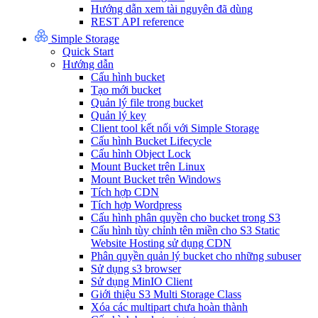
Hướng dẫn xem tài nguyên đã dùng
REST API reference
Simple Storage
Quick Start
Hướng dẫn
Cấu hình bucket
Tạo mới bucket
Quản lý file trong bucket
Quản lý key
Client tool kết nối với Simple Storage
Cấu hình Bucket Lifecycle
Cấu hình Object Lock
Mount Bucket trên Linux
Mount Bucket trên Windows
Tích hợp CDN
Tích hợp Wordpress
Cấu hình phân quyền cho bucket trong S3
Cấu hình tùy chỉnh tên miền cho S3 Static
Website Hosting sử dụng CDN
Phân quyền quản lý bucket cho những subuser
Sử dụng s3 browser
Sử dụng MinIO Client
Giới thiệu S3 Multi Storage Class
Xóa các multipart chưa hoàn thành