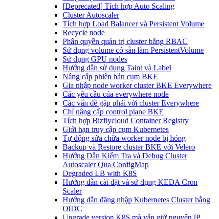
[Deprecated] Tích hợp Auto Scaling
Cluster Autoscaler
Tích hợp Load Balancer và Persistent Volume
Recycle node
Phân quyền quản trị cluster bằng RBAC
Sử dụng volume có sẵn làm PersistentVolume
Sử dụng GPU nodes
Hướng dẫn sử dụng Taint và Label
Nâng cấp phiên bản cụm BKE
Gia nhập node worker cluster BKE Everywhere
Các yêu cầu của everywhere node
Các vấn đề gặp phải với cluster Everywhere
Chỉ nâng cấp control plane BKE
Tích hợp Bizflycloud Container Registry
Giới hạn truy cập cụm Kubernetes
Tự động sửa chữa worker node bị hỏng
Backup và Restore cluster BKE với Velero
Hướng Dẫn Kiểm Tra và Debug Cluster
Autoscaler Qua ConfigMap
Degraded LB with K8S
Hướng dẫn cài đặt và sử dụng KEDA Cron
Scaler
Hướng dẫn đăng nhập Kubernetes Cluster bằng
OIDC
Upgrade version K8S mà vẫn giữ nguyên IP