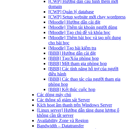
[CWP] Hướng dẫn cấu hình thêm mới
domain
[CWP] Quản lý database
[CWP] Setup website mới chạy wordpress
[Moodle] Hướng dẫn cài đặt
[Moodle] Thêm tài khoản người dùng
[Moodle] Tạo chủ đề và khóa học
[Moodle] Thêm bài học và tạo nội dung
cho bài học
[Moodle] Tạo bài kiểm tra
[BBB] Hướng dẫn cài đặt
[BBB] Tạo/Xóa phòng họp
[BBB] Mời tham gia phòng họp
[BBB] Các tính năng hỗ trợ của người
điều hành
[BBB] Các thao tác của người tham gia
phòng họp
[BBB] Kết thúc cuộc họp
Các dòng máy chủ
Các thông số giám sát Server
Kích hoạt âm thanh trên Windows Server
[Linux server] Hướng dẫn tăng dung lượng ổ
không cần tắt server
Availability Zone và Region
Bandwidth – Datatransfer