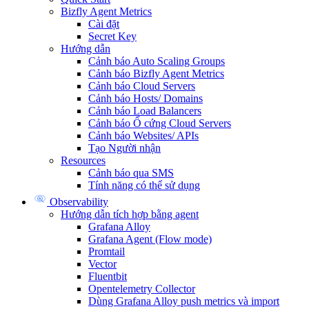
Bizfly Agent Metrics
Cài đặt
Secret Key
Hướng dẫn
Cảnh báo Auto Scaling Groups
Cảnh báo Bizfly Agent Metrics
Cảnh báo Cloud Servers
Cảnh báo Hosts/ Domains
Cảnh báo Load Balancers
Cảnh báo Ổ cứng Cloud Servers
Cảnh báo Websites/ APIs
Tạo Người nhận
Resources
Cảnh báo qua SMS
Tính năng có thể sử dụng
Observability
Hướng dẫn tích hợp bằng agent
Grafana Alloy
Grafana Agent (Flow mode)
Promtail
Vector
Fluentbit
Opentelemetry Collector
Dùng Grafana Alloy push metrics và import