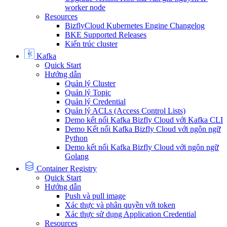
worker node
Resources
BizflyCloud Kubernetes Engine Changelog
BKE Supported Releases
Kiến trúc cluster
Kafka
Quick Start
Hướng dẫn
Quản lý Cluster
Quản lý Topic
Quản lý Credential
Quản lý ACLs (Access Control Lists)
Demo kết nối Kafka Bizfly Cloud với Kafka CLI
Demo Kết nối Kafka Bizfly Cloud với ngôn ngữ
Python
Demo kết nối Kafka Bizfly Cloud với ngôn ngữ
Golang
Container Registry
Quick Start
Hướng dẫn
Push và pull image
Xác thực và phân quyền với token
Xác thực sử dụng Application Credential
Resources