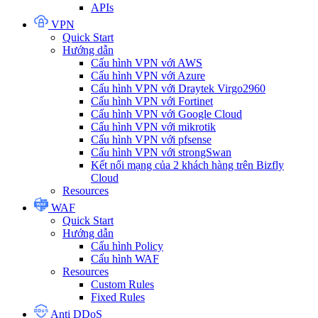
APIs
VPN
Quick Start
Hướng dẫn
Cấu hình VPN với AWS
Cấu hình VPN với Azure
Cấu hình VPN với Draytek Virgo2960
Cấu hình VPN với Fortinet
Cấu hình VPN với Google Cloud
Cấu hình VPN với mikrotik
Cấu hình VPN với pfsense
Cấu hình VPN với strongSwan
Kết nối mạng của 2 khách hàng trên Bizfly
Cloud
Resources
WAF
Quick Start
Hướng dẫn
Cấu hình Policy
Cấu hình WAF
Resources
Custom Rules
Fixed Rules
Anti DDoS