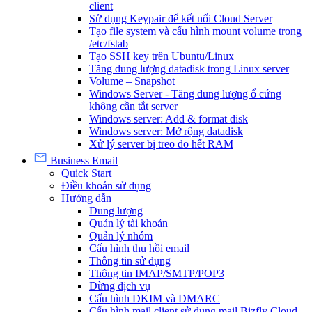
client
Sử dụng Keypair để kết nối Cloud Server
Tạo file system và cấu hình mount volume trong
/etc/fstab
Tạo SSH key trên Ubuntu/Linux
Tăng dung lượng datadisk trong Linux server
Volume – Snapshot
Windows Server - Tăng dung lượng ổ cứng
không cần tắt server
Windows server: Add & format disk
Windows server: Mở rộng datadisk
Xử lý server bị treo do hết RAM
Business Email
Quick Start
Điều khoản sử dụng
Hướng dẫn
Dung lượng
Quản lý tài khoản
Quản lý nhóm
Cấu hình thu hồi email
Thông tin sử dụng
Thông tin IMAP/SMTP/POP3
Dừng dịch vụ
Cấu hình DKIM và DMARC
Cấu hình mail client sử dụng mail Bizfly Cloud