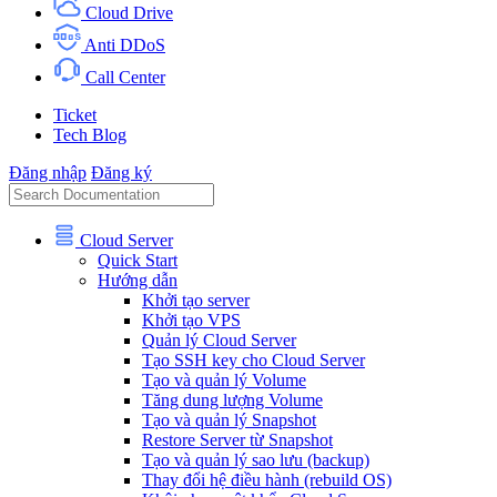
Cloud Drive
Anti DDoS
Call Center
Ticket
Tech Blog
Đăng nhập
Đăng ký
Cloud Server
Quick Start
Hướng dẫn
Khởi tạo server
Khởi tạo VPS
Quản lý Cloud Server
Tạo SSH key cho Cloud Server
Tạo và quản lý Volume
Tăng dung lượng Volume
Tạo và quản lý Snapshot
Restore Server từ Snapshot
Tạo và quản lý sao lưu (backup)
Thay đổi hệ điều hành (rebuild OS)