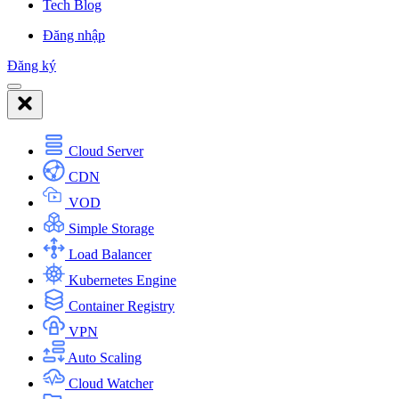
Tech Blog
Đăng nhập
Đăng ký
Cloud Server
CDN
VOD
Simple Storage
Load Balancer
Kubernetes Engine
Container Registry
VPN
Auto Scaling
Cloud Watcher