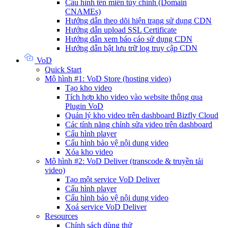
Cấu hình tên miền tùy chỉnh (Domain
CNAMEs)
Hướng dẫn theo dõi hiện trạng sử dụng CDN
Hướng dẫn upload SSL Certificate
Hướng dẫn xem báo cáo sử dụng CDN
Hướng dẫn bật lưu trữ log truy cập CDN
VoD
Quick Start
Mô hình #1: VoD Store (hosting video)
Tạo kho video
Tích hợp kho video vào website thông qua
Plugin VoD
Quản lý kho video trên dashboard Bizfly Cloud
Các tính năng chỉnh sửa video trên dashboard
Cấu hình player
Cấu hình bảo vệ nội dung video
Xóa kho video
Mô hình #2: VoD Deliver (transcode & truyền tải
video)
Tạo một service VoD Deliver
Cấu hình player
Cấu hình bảo vệ nội dung video
Xoá service VoD Deliver
Resources
Chính sách dùng thử