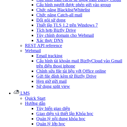
Cấu hình người được phép gửi vào group
Chức năng Blacklist/Whitelist
Chức năng Catch-all mail
Đổi gói sử dụng
Thiết lập TLS 1.2 trên Windows 7
Tích hợp Bizfly Drive
Tùy chỉnh domain cho Webmail
Xác thực DNS
REST API reference
Webmail
Email tracking
Cấu hình tài khoản mail BizflyCloud vào Gmail
trên điện thoại iphone
Chỉnh sửa file tài liệu với Office online
Gửi file đính kèm từ Bizfly Drive
Hẹn giờ gửi mail
Sử dụng split view
LMS
Quick Start
Hướng dẫn
Tùy biến giao diện
Giao diện và thiết lập Khóa học
Quản lý nội dung khóa học
Quản lý lớp học