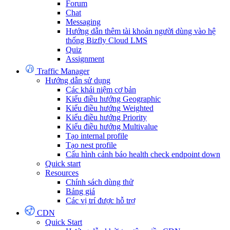
Forum
Chat
Messaging
Hướng dẫn thêm tài khoản người dùng vào hệ
thống Bizfly Cloud LMS
Quiz
Assignment
Traffic Manager
Hướng dẫn sử dụng
Các khái niệm cơ bản
Kiểu điều hướng Geographic
Kiểu điều hướng Weighted
Kiểu điều hướng Priority
Kiểu điều hướng Multivalue
Tạo internal profile
Tạo nest profile
Cấu hình cảnh báo health check endpoint down
Quick start
Resources
Chính sách dùng thử
Bảng giá
Các vị trí được hỗ trợ
CDN
Quick Start