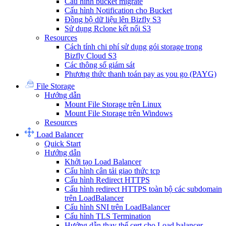
Cấu hình bucket migrate
Cấu hình Notification cho Bucket
Đồng bộ dữ liệu lên Bizfly S3
Sử dụng Rclone kết nối S3
Resources
Cách tính chi phí sử dụng gói storage trong
Bizfly Cloud S3
Các thông số giám sát
Phương thức thanh toán pay as you go (PAYG)
File Storage
Hướng dẫn
Mount File Storage trên Linux
Mount File Storage trên Windows
Resources
Load Balancer
Quick Start
Hướng dẫn
Khởi tạo Load Balancer
Cấu hình cân tải giao thức tcp
Cấu hình Redirect HTTPS
Cấu hình redirect HTTPS toàn bộ các subdomain
trên LoadBalancer
Cấu hình SNI trên LoadBalancer
Cấu hình TLS Termination
Hướng dẫn thay thế cert cho Load balancer