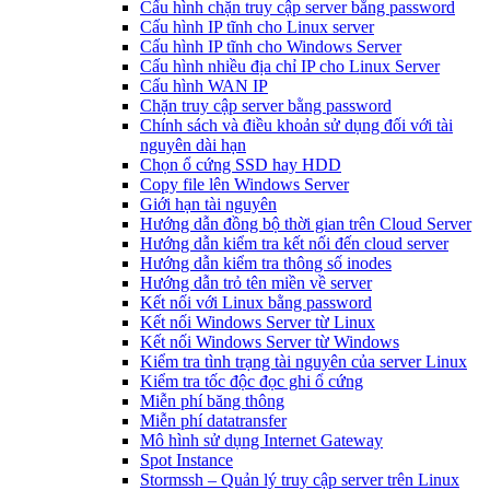
Cấu hình chặn truy cập server bằng password
Cấu hình IP tĩnh cho Linux server
Cấu hình IP tĩnh cho Windows Server
Cấu hình nhiều địa chỉ IP cho Linux Server
Cấu hình WAN IP
Chặn truy cập server bằng password
Chính sách và điều khoản sử dụng đối với tài
nguyên dài hạn
Chọn ổ cứng SSD hay HDD
Copy file lên Windows Server
Giới hạn tài nguyên
Hướng dẫn đồng bộ thời gian trên Cloud Server
Hướng dẫn kiểm tra kết nối đến cloud server
Hướng dẫn kiểm tra thông số inodes
Hướng dẫn trỏ tên miền về server
Kết nối với Linux bằng password
Kết nối Windows Server từ Linux
Kết nối Windows Server từ Windows
Kiểm tra tình trạng tài nguyên của server Linux
Kiểm tra tốc độc đọc ghi ổ cứng
Miễn phí băng thông
Miễn phí datatransfer
Mô hình sử dụng Internet Gateway
Spot Instance
Stormssh – Quản lý truy cập server trên Linux