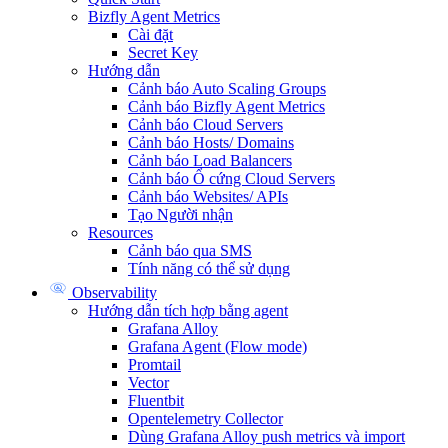
Bizfly Agent Metrics
Cài đặt
Secret Key
Hướng dẫn
Cảnh báo Auto Scaling Groups
Cảnh báo Bizfly Agent Metrics
Cảnh báo Cloud Servers
Cảnh báo Hosts/ Domains
Cảnh báo Load Balancers
Cảnh báo Ổ cứng Cloud Servers
Cảnh báo Websites/ APIs
Tạo Người nhận
Resources
Cảnh báo qua SMS
Tính năng có thể sử dụng
Observability
Hướng dẫn tích hợp bằng agent
Grafana Alloy
Grafana Agent (Flow mode)
Promtail
Vector
Fluentbit
Opentelemetry Collector
Dùng Grafana Alloy push metrics và import