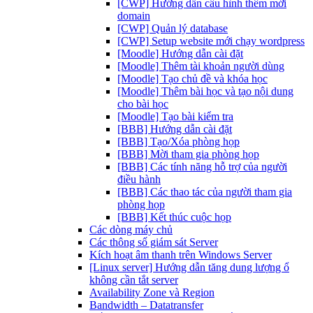
[CWP] Hướng dẫn cấu hình thêm mới
domain
[CWP] Quản lý database
[CWP] Setup website mới chạy wordpress
[Moodle] Hướng dẫn cài đặt
[Moodle] Thêm tài khoản người dùng
[Moodle] Tạo chủ đề và khóa học
[Moodle] Thêm bài học và tạo nội dung
cho bài học
[Moodle] Tạo bài kiểm tra
[BBB] Hướng dẫn cài đặt
[BBB] Tạo/Xóa phòng họp
[BBB] Mời tham gia phòng họp
[BBB] Các tính năng hỗ trợ của người
điều hành
[BBB] Các thao tác của người tham gia
phòng họp
[BBB] Kết thúc cuộc họp
Các dòng máy chủ
Các thông số giám sát Server
Kích hoạt âm thanh trên Windows Server
[Linux server] Hướng dẫn tăng dung lượng ổ
không cần tắt server
Availability Zone và Region
Bandwidth – Datatransfer