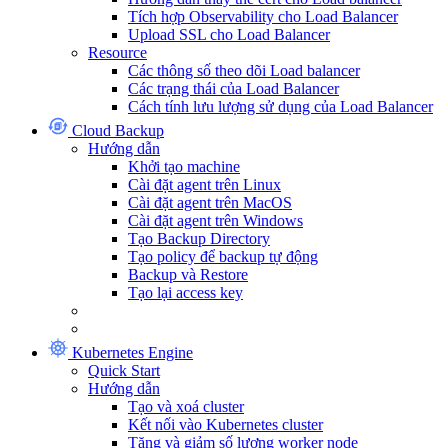
Tích hợp Observability cho Load Balancer
Upload SSL cho Load Balancer
Resource
Các thông số theo dõi Load balancer
Các trạng thái của Load Balancer
Cách tính lưu lượng sử dụng của Load Balancer
Cloud Backup
Hướng dẫn
Khởi tạo machine
Cài đặt agent trên Linux
Cài đặt agent trên MacOS
Cài đặt agent trên Windows
Tạo Backup Directory
Tạo policy để backup tự động
Backup và Restore
Tạo lại access key
Kubernetes Engine
Quick Start
Hướng dẫn
Tạo và xoá cluster
Kết nối vào Kubernetes cluster
Tăng và giảm số lượng worker node