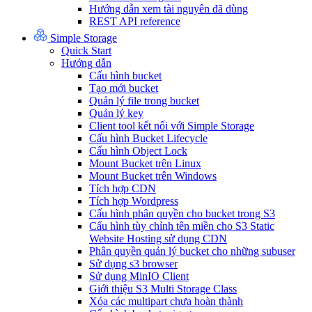
Hướng dẫn xem tài nguyên đã dùng
REST API reference
Simple Storage
Quick Start
Hướng dẫn
Cấu hình bucket
Tạo mới bucket
Quản lý file trong bucket
Quản lý key
Client tool kết nối với Simple Storage
Cấu hình Bucket Lifecycle
Cấu hình Object Lock
Mount Bucket trên Linux
Mount Bucket trên Windows
Tích hợp CDN
Tích hợp Wordpress
Cấu hình phân quyền cho bucket trong S3
Cấu hình tùy chỉnh tên miền cho S3 Static
Website Hosting sử dụng CDN
Phân quyền quản lý bucket cho những subuser
Sử dụng s3 browser
Sử dụng MinIO Client
Giới thiệu S3 Multi Storage Class
Xóa các multipart chưa hoàn thành