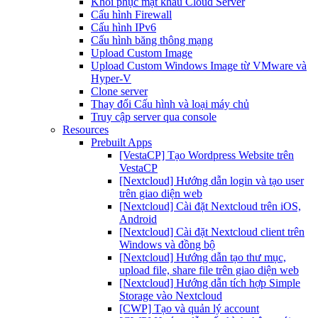
Khôi phục mật khẩu Cloud Server
Cấu hình Firewall
Cấu hình IPv6
Cấu hình băng thông mạng
Upload Custom Image
Upload Custom Windows Image từ VMware và
Hyper-V
Clone server
Thay đổi Cấu hình và loại máy chủ
Truy cập server qua console
Resources
Prebuilt Apps
[VestaCP] Tạo Wordpress Website trên
VestaCP
[Nextcloud] Hướng dẫn login và tạo user
trên giao diện web
[Nextcloud] Cài đặt Nextcloud trên iOS,
Android
[Nextcloud] Cài đặt Nextcloud client trên
Windows và đồng bộ
[Nextcloud] Hướng dẫn tạo thư mục,
upload file, share file trên giao diện web
[Nextcloud] Hướng dẫn tích hợp Simple
Storage vào Nextcloud
[CWP] Tạo và quản lý account