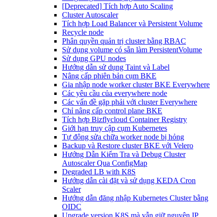
[Deprecated] Tích hợp Auto Scaling
Cluster Autoscaler
Tích hợp Load Balancer và Persistent Volume
Recycle node
Phân quyền quản trị cluster bằng RBAC
Sử dụng volume có sẵn làm PersistentVolume
Sử dụng GPU nodes
Hướng dẫn sử dụng Taint và Label
Nâng cấp phiên bản cụm BKE
Gia nhập node worker cluster BKE Everywhere
Các yêu cầu của everywhere node
Các vấn đề gặp phải với cluster Everywhere
Chỉ nâng cấp control plane BKE
Tích hợp Bizflycloud Container Registry
Giới hạn truy cập cụm Kubernetes
Tự động sửa chữa worker node bị hỏng
Backup và Restore cluster BKE với Velero
Hướng Dẫn Kiểm Tra và Debug Cluster
Autoscaler Qua ConfigMap
Degraded LB with K8S
Hướng dẫn cài đặt và sử dụng KEDA Cron
Scaler
Hướng dẫn đăng nhập Kubernetes Cluster bằng
OIDC
Upgrade version K8S mà vẫn giữ nguyên IP