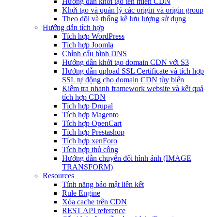
Hướng dẫn khởi tạo tên miền CDN
Khởi tạo và quản lý các origin và origin group
Theo dõi và thống kê lưu lượng sử dụng
Hướng dẫn tích hợp
Tích hợp WordPress
Tích hợp Joomla
Chỉnh cấu hình DNS
Hướng dẫn khởi tạo domain CDN với S3
Hướng dẫn upload SSL Certificate và tích hợp
SSL tự động cho domain CDN tùy biến
Kiểm tra nhanh framework website và kết quả
tích hợp CDN
Tích hợp Drupal
Tích hợp Magento
Tích hợp OpenCart
Tích hợp Prestashop
Tích hợp xenForo
Tích hợp thủ công
Hướng dẫn chuyển đổi hình ảnh (IMAGE
TRANSFORM)
Resources
Tính năng bảo mật liên kết
Rule Engine
Xóa cache trên CDN
REST API reference