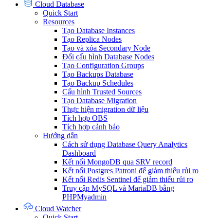
Cloud Database
Quick Start
Resources
Tạo Database Instances
Tạo Replica Nodes
Tạo và xóa Secondary Node
Đổi cấu hình Database Nodes
Tạo Configuration Groups
Tạo Backups Database
Tạo Backup Schedules
Cấu hình Trusted Sources
Tạo Database Migration
Thực hiện migration dữ liệu
Tích hợp OBS
Tích hợp cảnh báo
Hướng dẫn
Cách sử dụng Database Query Analytics
Dashboard
Kết nối MongoDB qua SRV record
Kết nối Postgres Patroni để giảm thiểu rủi ro
Kết nối Redis Sentinel để giảm thiểu rủi ro
Truy cập MySQL và MariaDB bằng
PHPMyadmin
Cloud Watcher
Quick Start