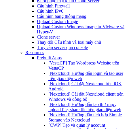
Khôi phục mật khẩu Cloud Server
Cấu hình Firewall
Cấu hình IPv6
Cấu hình băng thông mạng
Upload Custom Image
Upload Custom Windows Image từ VMware và
Hyper-V
Clone server
Thay đổi Cấu hình và loại máy chủ
Truy cập server qua console
Resources
Prebuilt Apps
[VestaCP] Tạo Wordpress Website trên
VestaCP
[Nextcloud] Hướng dẫn login và tạo user
trên giao diện web
[Nextcloud] Cài đặt Nextcloud trên iOS,
Android
[Nextcloud] Cài đặt Nextcloud client trên
Windows và đồng bộ
[Nextcloud] Hướng dẫn tạo thư mục,
upload file, share file trên giao diện web
[Nextcloud] Hướng dẫn tích hợp Simple
Storage vào Nextcloud
[CWP] Tạo và quản lý account