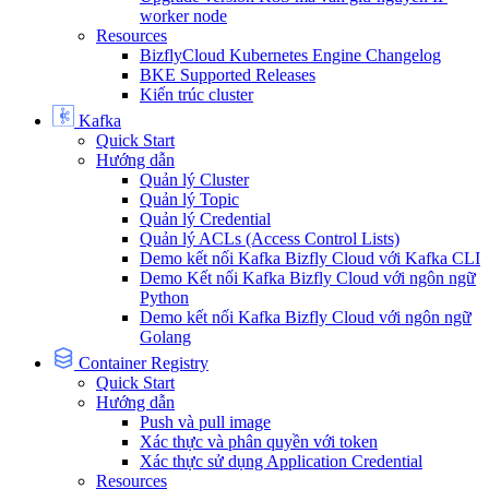
worker node
Resources
BizflyCloud Kubernetes Engine Changelog
BKE Supported Releases
Kiến trúc cluster
Kafka
Quick Start
Hướng dẫn
Quản lý Cluster
Quản lý Topic
Quản lý Credential
Quản lý ACLs (Access Control Lists)
Demo kết nối Kafka Bizfly Cloud với Kafka CLI
Demo Kết nối Kafka Bizfly Cloud với ngôn ngữ
Python
Demo kết nối Kafka Bizfly Cloud với ngôn ngữ
Golang
Container Registry
Quick Start
Hướng dẫn
Push và pull image
Xác thực và phân quyền với token
Xác thực sử dụng Application Credential
Resources