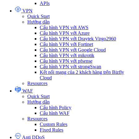
APIs
VPN
Quick Start
Hướng dẫn
Cấu hình VPN với AWS
Cấu hình VPN với Azure
Cấu hình VPN với Draytek Virgo2960
Cấu hình VPN với Fortinet
Cấu hình VPN với Google Cloud
Cấu hình VPN với mikrotik
Cấu hình VPN với pfsense
Cấu hình VPN với strongSwan
Kết nối mạng của 2 khách hàng trên Bizfly
Cloud
Resources
WAF
Quick Start
Hướng dẫn
Cấu hình Policy
Cấu hình WAF
Resources
Custom Rules
Fixed Rules
Anti DDoS