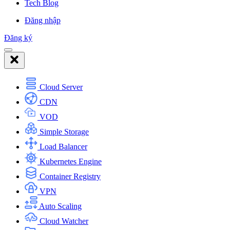
Tech Blog
Đăng nhập
Đăng ký
Cloud Server
CDN
VOD
Simple Storage
Load Balancer
Kubernetes Engine
Container Registry
VPN
Auto Scaling
Cloud Watcher