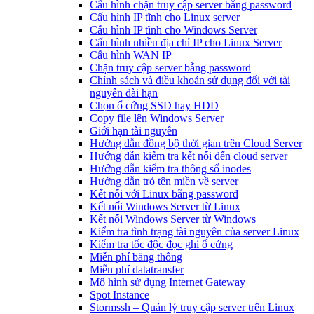
Cấu hình chặn truy cập server bằng password
Cấu hình IP tĩnh cho Linux server
Cấu hình IP tĩnh cho Windows Server
Cấu hình nhiều địa chỉ IP cho Linux Server
Cấu hình WAN IP
Chặn truy cập server bằng password
Chính sách và điều khoản sử dụng đối với tài
nguyên dài hạn
Chọn ổ cứng SSD hay HDD
Copy file lên Windows Server
Giới hạn tài nguyên
Hướng dẫn đồng bộ thời gian trên Cloud Server
Hướng dẫn kiểm tra kết nối đến cloud server
Hướng dẫn kiểm tra thông số inodes
Hướng dẫn trỏ tên miền về server
Kết nối với Linux bằng password
Kết nối Windows Server từ Linux
Kết nối Windows Server từ Windows
Kiểm tra tình trạng tài nguyên của server Linux
Kiểm tra tốc độc đọc ghi ổ cứng
Miễn phí băng thông
Miễn phí datatransfer
Mô hình sử dụng Internet Gateway
Spot Instance
Stormssh – Quản lý truy cập server trên Linux