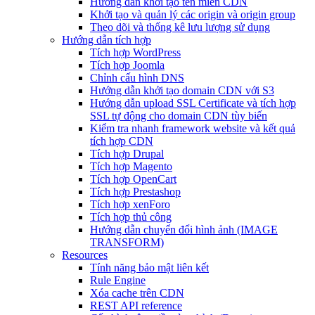
Hướng dẫn khởi tạo tên miền CDN
Khởi tạo và quản lý các origin và origin group
Theo dõi và thống kê lưu lượng sử dụng
Hướng dẫn tích hợp
Tích hợp WordPress
Tích hợp Joomla
Chỉnh cấu hình DNS
Hướng dẫn khởi tạo domain CDN với S3
Hướng dẫn upload SSL Certificate và tích hợp
SSL tự động cho domain CDN tùy biến
Kiểm tra nhanh framework website và kết quả
tích hợp CDN
Tích hợp Drupal
Tích hợp Magento
Tích hợp OpenCart
Tích hợp Prestashop
Tích hợp xenForo
Tích hợp thủ công
Hướng dẫn chuyển đổi hình ảnh (IMAGE
TRANSFORM)
Resources
Tính năng bảo mật liên kết
Rule Engine
Xóa cache trên CDN
REST API reference