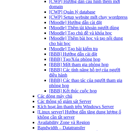
[CWP] Hướng dẫn cấu hình thêm mới
domain
[CWP] Quản lý database
[CWP] Setup website mới chạy wordpress
[Moodle] Hướng dẫn cài đặt
[Moodle] Thêm tài khoản người dùng
[Moodle] Tạo chủ đề và khóa học
[Moodle] Thêm bài học và tạo nội dung
cho bài học
[Moodle] Tạo bài kiểm tra
[BBB] Hướng dẫn cài đặt
[BBB] Tạo/Xóa phòng họp
[BBB] Mời tham gia phòng họp
[BBB] Các tính năng hỗ trợ của người
điều hành
[BBB] Các thao tác của người tham gia
phòng họp
[BBB] Kết thúc cuộc họp
Các dòng máy chủ
Các thông số giám sát Server
Kích hoạt âm thanh trên Windows Server
[Linux server] Hướng dẫn tăng dung lượng ổ
không cần tắt server
Availability Zone và Region
Bandwidth – Datatransfer