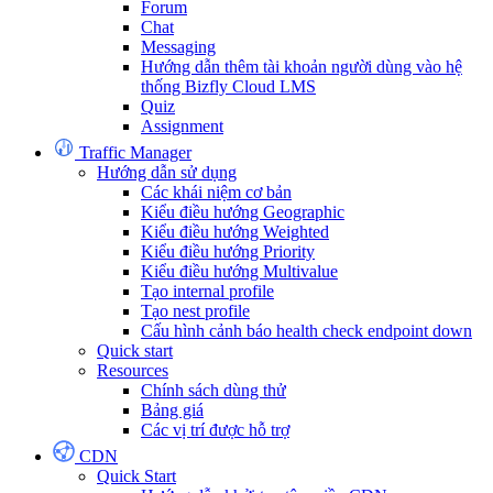
Forum
Chat
Messaging
Hướng dẫn thêm tài khoản người dùng vào hệ
thống Bizfly Cloud LMS
Quiz
Assignment
Traffic Manager
Hướng dẫn sử dụng
Các khái niệm cơ bản
Kiểu điều hướng Geographic
Kiểu điều hướng Weighted
Kiểu điều hướng Priority
Kiểu điều hướng Multivalue
Tạo internal profile
Tạo nest profile
Cấu hình cảnh báo health check endpoint down
Quick start
Resources
Chính sách dùng thử
Bảng giá
Các vị trí được hỗ trợ
CDN
Quick Start