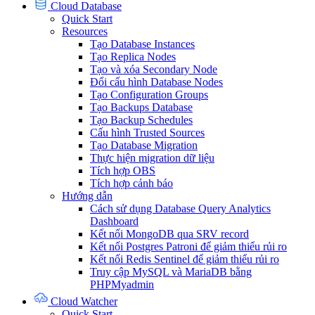
Cloud Database
Quick Start
Resources
Tạo Database Instances
Tạo Replica Nodes
Tạo và xóa Secondary Node
Đổi cấu hình Database Nodes
Tạo Configuration Groups
Tạo Backups Database
Tạo Backup Schedules
Cấu hình Trusted Sources
Tạo Database Migration
Thực hiện migration dữ liệu
Tích hợp OBS
Tích hợp cảnh báo
Hướng dẫn
Cách sử dụng Database Query Analytics
Dashboard
Kết nối MongoDB qua SRV record
Kết nối Postgres Patroni để giảm thiểu rủi ro
Kết nối Redis Sentinel để giảm thiểu rủi ro
Truy cập MySQL và MariaDB bằng
PHPMyadmin
Cloud Watcher
Quick Start