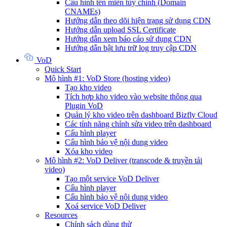
Cấu hình tên miền tùy chỉnh (Domain
CNAMEs)
Hướng dẫn theo dõi hiện trạng sử dụng CDN
Hướng dẫn upload SSL Certificate
Hướng dẫn xem báo cáo sử dụng CDN
Hướng dẫn bật lưu trữ log truy cập CDN
VoD
Quick Start
Mô hình #1: VoD Store (hosting video)
Tạo kho video
Tích hợp kho video vào website thông qua
Plugin VoD
Quản lý kho video trên dashboard Bizfly Cloud
Các tính năng chỉnh sửa video trên dashboard
Cấu hình player
Cấu hình bảo vệ nội dung video
Xóa kho video
Mô hình #2: VoD Deliver (transcode & truyền tải
video)
Tạo một service VoD Deliver
Cấu hình player
Cấu hình bảo vệ nội dung video
Xoá service VoD Deliver
Resources
Chính sách dùng thử