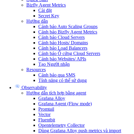
Bizfly Agent Metrics
Cài đặt
Secret Key
Hướng dẫn
Cảnh báo Auto Scaling Groups
Cảnh báo Bizfly Agent Metrics
Cảnh báo Cloud Servers
Cảnh báo Hosts/ Domains
Cảnh báo Load Balancers
Cảnh báo Ổ cứng Cloud Servers
Cảnh báo Websites/ APIs
Tạo Người nhận
Resources
Cảnh báo qua SMS
Tính năng có thể sử dụng
Observability
Hướng dẫn tích hợp bằng agent
Grafana Alloy
Grafana Agent (Flow mode)
Promtail
Vector
Fluentbit
Opentelemetry Collector
Dùng Grafana Alloy push metrics và import