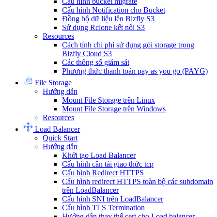
Cấu hình bucket migrate
Cấu hình Notification cho Bucket
Đồng bộ dữ liệu lên Bizfly S3
Sử dụng Rclone kết nối S3
Resources
Cách tính chi phí sử dụng gói storage trong
Bizfly Cloud S3
Các thông số giám sát
Phương thức thanh toán pay as you go (PAYG)
File Storage
Hướng dẫn
Mount File Storage trên Linux
Mount File Storage trên Windows
Resources
Load Balancer
Quick Start
Hướng dẫn
Khởi tạo Load Balancer
Cấu hình cân tải giao thức tcp
Cấu hình Redirect HTTPS
Cấu hình redirect HTTPS toàn bộ các subdomain
trên LoadBalancer
Cấu hình SNI trên LoadBalancer
Cấu hình TLS Termination
Hướng dẫn thay thế cert cho Load balancer