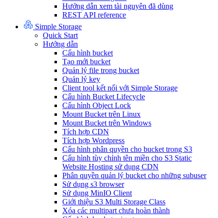
Hướng dẫn xem tài nguyên đã dùng
REST API reference
Simple Storage
Quick Start
Hướng dẫn
Cấu hình bucket
Tạo mới bucket
Quản lý file trong bucket
Quản lý key
Client tool kết nối với Simple Storage
Cấu hình Bucket Lifecycle
Cấu hình Object Lock
Mount Bucket trên Linux
Mount Bucket trên Windows
Tích hợp CDN
Tích hợp Wordpress
Cấu hình phân quyền cho bucket trong S3
Cấu hình tùy chỉnh tên miền cho S3 Static
Website Hosting sử dụng CDN
Phân quyền quản lý bucket cho những subuser
Sử dụng s3 browser
Sử dụng MinIO Client
Giới thiệu S3 Multi Storage Class
Xóa các multipart chưa hoàn thành