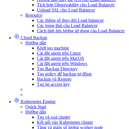
Tích hợp Observability cho Load Balancer
Upload SSL cho Load Balancer
Resource
Các thông số theo dõi Load balancer
Các trạng thái của Load Balancer
Cách tính lưu lượng sử dụng của Load Balancer
Cloud Backup
Hướng dẫn
Khởi tạo machine
Cài đặt agent trên Linux
Cài đặt agent trên MacOS
Cài đặt agent trên Windows
Tạo Backup Directory
Tạo policy để backup tự động
Backup và Restore
Tạo lại access key
Kubernetes Engine
Quick Start
Hướng dẫn
Tạo và xoá cluster
Kết nối vào Kubernetes cluster
Tăng và giảm số lượng worker node