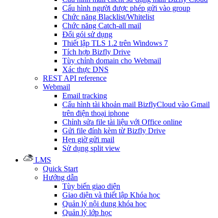
Cấu hình người được phép gửi vào group
Chức năng Blacklist/Whitelist
Chức năng Catch-all mail
Đổi gói sử dụng
Thiết lập TLS 1.2 trên Windows 7
Tích hợp Bizfly Drive
Tùy chỉnh domain cho Webmail
Xác thực DNS
REST API reference
Webmail
Email tracking
Cấu hình tài khoản mail BizflyCloud vào Gmail
trên điện thoại iphone
Chỉnh sửa file tài liệu với Office online
Gửi file đính kèm từ Bizfly Drive
Hẹn giờ gửi mail
Sử dụng split view
LMS
Quick Start
Hướng dẫn
Tùy biến giao diện
Giao diện và thiết lập Khóa học
Quản lý nội dung khóa học
Quản lý lớp học