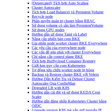
[Deprecated] Tích hợp Auto Scaling
Cluster Autoscaler
Tích hợp Load Balancer và Persistent Volume
Recycle node
Phân quyền quản trị cluster bằng RBAC
Sử dụng volume có sẵn làm PersistentVolume
Sử dụng GPU nodes
Hướng dẫn sử dụng Taint và Label
Nâng cấp phiên bản cụm BKE
Gia nhập node worker cluster BKE Everywhere
Các yêu cầu của everywhere node
Các vấn đề gặp phải với cluster Everywhere
Chỉ nâng cấp control plane BKE
Tích hợp Bizflycloud Container Registry
Giới hạn truy cập cụm Kubernetes
Tự động sửa chữa worker node bị hỏng
Backup và Restore cluster BKE với Velero
Hướng Dẫn Kiểm Tra và Debug Cluster
Autoscaler Qua ConfigMap
Degraded LB with K8S
Hướng dẫn cài đặt và sử dụng KEDA Cron
Scaler
Hướng dẫn đăng nhập Kubernetes Cluster bằng
OIDC
Upgrade version K8S mà vẫn giữ nguyên IP