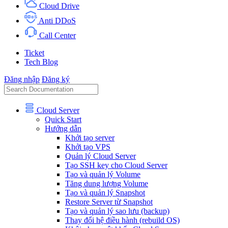
Cloud Drive
Anti DDoS
Call Center
Ticket
Tech Blog
Đăng nhập
Đăng ký
Cloud Server
Quick Start
Hướng dẫn
Khởi tạo server
Khởi tạo VPS
Quản lý Cloud Server
Tạo SSH key cho Cloud Server
Tạo và quản lý Volume
Tăng dung lượng Volume
Tạo và quản lý Snapshot
Restore Server từ Snapshot
Tạo và quản lý sao lưu (backup)
Thay đổi hệ điều hành (rebuild OS)