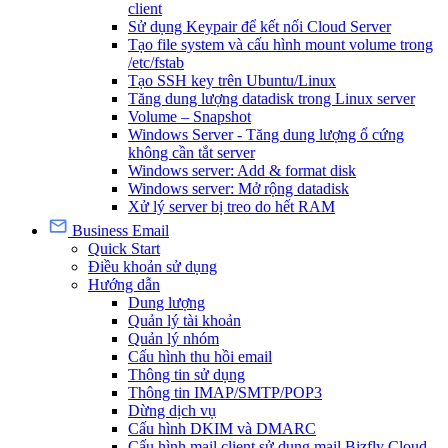
client
Sử dụng Keypair để kết nối Cloud Server
Tạo file system và cấu hình mount volume trong
/etc/fstab
Tạo SSH key trên Ubuntu/Linux
Tăng dung lượng datadisk trong Linux server
Volume – Snapshot
Windows Server - Tăng dung lượng ổ cứng
không cần tắt server
Windows server: Add & format disk
Windows server: Mở rộng datadisk
Xử lý server bị treo do hết RAM
Business Email
Quick Start
Điều khoản sử dụng
Hướng dẫn
Dung lượng
Quản lý tài khoản
Quản lý nhóm
Cấu hình thu hồi email
Thông tin sử dụng
Thông tin IMAP/SMTP/POP3
Dừng dịch vụ
Cấu hình DKIM và DMARC
Cấu hình mail client sử dụng mail Bizfly Cloud