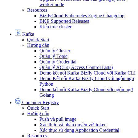
worker node
Resources
BizflyCloud Kubernetes Engine Changelog
BKE Supported Releases
Kiến trúc cluster
Kafka
Quick Start
Hướng dẫn
Quản lý Cluster
Quản lý Topic
Quản lý Credential
Quản lý ACLs (Access Control Lists)
Demo kết nối Kafka Bizfly Cloud với Kafka CLI
Demo Kết nối Kafka Bizfly Cloud với ngôn ngữ
Python
Demo kết nối Kafka Bizfly Cloud với ngôn ngữ
Golang
Container Registry
Quick Start
Hướng dẫn
Push và pull image
Xác thực và phân quyền với token
Xác thực sử dụng Application Credential
Resources