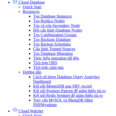
Cloud Database
Quick Start
Resources
Tạo Database Instances
Tạo Replica Nodes
Tạo và xóa Secondary Node
Đổi cấu hình Database Nodes
Tạo Configuration Groups
Tạo Backups Database
Tạo Backup Schedules
Cấu hình Trusted Sources
Tạo Database Migration
Thực hiện migration dữ liệu
Tích hợp OBS
Tích hợp cảnh báo
Hướng dẫn
Cách sử dụng Database Query Analytics
Dashboard
Kết nối MongoDB qua SRV record
Kết nối Postgres Patroni để giảm thiểu rủi ro
Kết nối Redis Sentinel để giảm thiểu rủi ro
Truy cập MySQL và MariaDB bằng
PHPMyadmin
Cloud Watcher
Quick Start