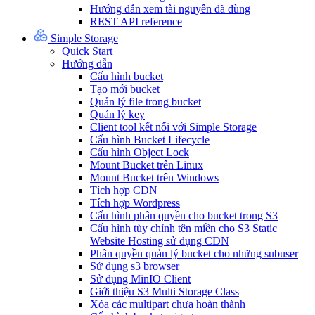
Hướng dẫn xem tài nguyên đã dùng
REST API reference
Simple Storage
Quick Start
Hướng dẫn
Cấu hình bucket
Tạo mới bucket
Quản lý file trong bucket
Quản lý key
Client tool kết nối với Simple Storage
Cấu hình Bucket Lifecycle
Cấu hình Object Lock
Mount Bucket trên Linux
Mount Bucket trên Windows
Tích hợp CDN
Tích hợp Wordpress
Cấu hình phân quyền cho bucket trong S3
Cấu hình tùy chỉnh tên miền cho S3 Static
Website Hosting sử dụng CDN
Phân quyền quản lý bucket cho những subuser
Sử dụng s3 browser
Sử dụng MinIO Client
Giới thiệu S3 Multi Storage Class
Xóa các multipart chưa hoàn thành