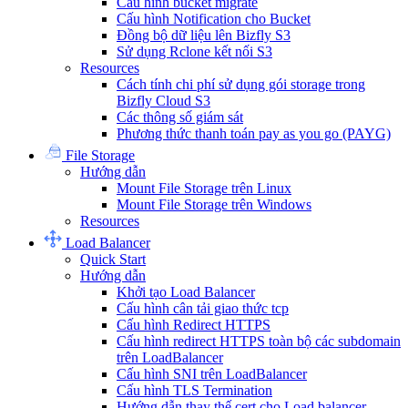
Cấu hình bucket migrate
Cấu hình Notification cho Bucket
Đồng bộ dữ liệu lên Bizfly S3
Sử dụng Rclone kết nối S3
Resources
Cách tính chi phí sử dụng gói storage trong
Bizfly Cloud S3
Các thông số giám sát
Phương thức thanh toán pay as you go (PAYG)
File Storage
Hướng dẫn
Mount File Storage trên Linux
Mount File Storage trên Windows
Resources
Load Balancer
Quick Start
Hướng dẫn
Khởi tạo Load Balancer
Cấu hình cân tải giao thức tcp
Cấu hình Redirect HTTPS
Cấu hình redirect HTTPS toàn bộ các subdomain
trên LoadBalancer
Cấu hình SNI trên LoadBalancer
Cấu hình TLS Termination
Hướng dẫn thay thế cert cho Load balancer