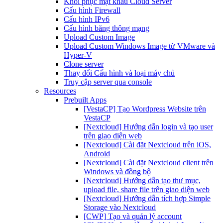
Khôi phục mật khẩu Cloud Server
Cấu hình Firewall
Cấu hình IPv6
Cấu hình băng thông mạng
Upload Custom Image
Upload Custom Windows Image từ VMware và
Hyper-V
Clone server
Thay đổi Cấu hình và loại máy chủ
Truy cập server qua console
Resources
Prebuilt Apps
[VestaCP] Tạo Wordpress Website trên
VestaCP
[Nextcloud] Hướng dẫn login và tạo user
trên giao diện web
[Nextcloud] Cài đặt Nextcloud trên iOS,
Android
[Nextcloud] Cài đặt Nextcloud client trên
Windows và đồng bộ
[Nextcloud] Hướng dẫn tạo thư mục,
upload file, share file trên giao diện web
[Nextcloud] Hướng dẫn tích hợp Simple
Storage vào Nextcloud
[CWP] Tạo và quản lý account