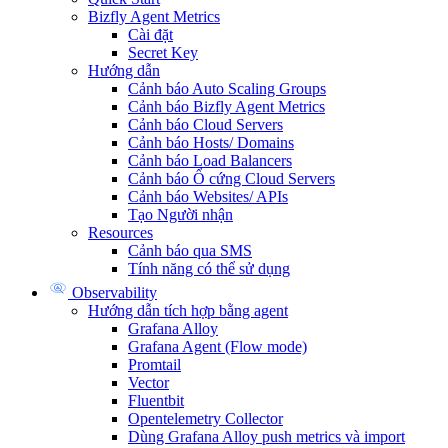
Bizfly Agent Metrics
Cài đặt
Secret Key
Hướng dẫn
Cảnh báo Auto Scaling Groups
Cảnh báo Bizfly Agent Metrics
Cảnh báo Cloud Servers
Cảnh báo Hosts/ Domains
Cảnh báo Load Balancers
Cảnh báo Ổ cứng Cloud Servers
Cảnh báo Websites/ APIs
Tạo Người nhận
Resources
Cảnh báo qua SMS
Tính năng có thể sử dụng
Observability
Hướng dẫn tích hợp bằng agent
Grafana Alloy
Grafana Agent (Flow mode)
Promtail
Vector
Fluentbit
Opentelemetry Collector
Dùng Grafana Alloy push metrics và import