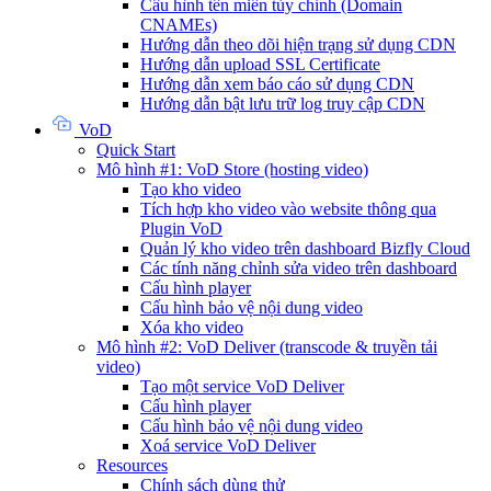
Cấu hình tên miền tùy chỉnh (Domain
CNAMEs)
Hướng dẫn theo dõi hiện trạng sử dụng CDN
Hướng dẫn upload SSL Certificate
Hướng dẫn xem báo cáo sử dụng CDN
Hướng dẫn bật lưu trữ log truy cập CDN
VoD
Quick Start
Mô hình #1: VoD Store (hosting video)
Tạo kho video
Tích hợp kho video vào website thông qua
Plugin VoD
Quản lý kho video trên dashboard Bizfly Cloud
Các tính năng chỉnh sửa video trên dashboard
Cấu hình player
Cấu hình bảo vệ nội dung video
Xóa kho video
Mô hình #2: VoD Deliver (transcode & truyền tải
video)
Tạo một service VoD Deliver
Cấu hình player
Cấu hình bảo vệ nội dung video
Xoá service VoD Deliver
Resources
Chính sách dùng thử