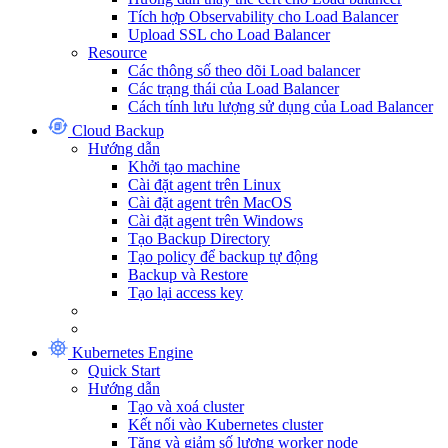
Tích hợp Observability cho Load Balancer
Upload SSL cho Load Balancer
Resource
Các thông số theo dõi Load balancer
Các trạng thái của Load Balancer
Cách tính lưu lượng sử dụng của Load Balancer
Cloud Backup
Hướng dẫn
Khởi tạo machine
Cài đặt agent trên Linux
Cài đặt agent trên MacOS
Cài đặt agent trên Windows
Tạo Backup Directory
Tạo policy để backup tự động
Backup và Restore
Tạo lại access key
Kubernetes Engine
Quick Start
Hướng dẫn
Tạo và xoá cluster
Kết nối vào Kubernetes cluster
Tăng và giảm số lượng worker node