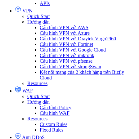
APIs
VPN
Quick Start
Hướng dẫn
Cấu hình VPN với AWS
Cấu hình VPN với Azure
Cấu hình VPN với Draytek Virgo2960
Cấu hình VPN với Fortinet
Cấu hình VPN với Google Cloud
Cấu hình VPN với mikrotik
Cấu hình VPN với pfsense
Cấu hình VPN với strongSwan
Kết nối mạng của 2 khách hàng trên Bizfly
Cloud
Resources
WAF
Quick Start
Hướng dẫn
Cấu hình Policy
Cấu hình WAF
Resources
Custom Rules
Fixed Rules
Anti DDoS