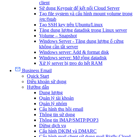
client
Sử dụng Keypair để kết nối Cloud Server
Tạo file system và cấu hình mount volume trong
/etc/fstab
Tạo SSH key trên Ubuntu/Linux
Tăng dung lượng datadisk trong Linux server
Volume – Snapshot
Windows Server - Tăng dung lượng ổ cứng
không cần tắt server
Windows server: Add & format disk
Windows server: Mở rộng datadisk
Xử lý server bị treo do hết RAM
Business Email
Quick Start
Điều khoản sử dụng
Hướng dẫn
Dung lượng
Quản lý tài khoản
Quản lý nhóm
Cấu hình thu hồi email
Thông tin sử dụng
Thông tin IMAP/SMTP/POP3
Dừng dịch vụ
Cấu hình DKIM và DMARC
Cấu hình mail client sử dụng mail Bizfly Cloud