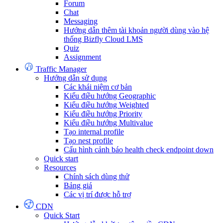
Forum
Chat
Messaging
Hướng dẫn thêm tài khoản người dùng vào hệ
thống Bizfly Cloud LMS
Quiz
Assignment
Traffic Manager
Hướng dẫn sử dụng
Các khái niệm cơ bản
Kiểu điều hướng Geographic
Kiểu điều hướng Weighted
Kiểu điều hướng Priority
Kiểu điều hướng Multivalue
Tạo internal profile
Tạo nest profile
Cấu hình cảnh báo health check endpoint down
Quick start
Resources
Chính sách dùng thử
Bảng giá
Các vị trí được hỗ trợ
CDN
Quick Start