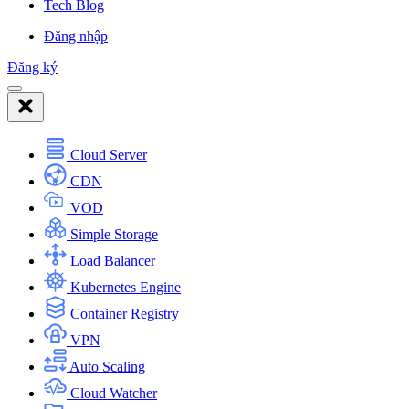
Tech Blog
Đăng nhập
Đăng ký
Cloud Server
CDN
VOD
Simple Storage
Load Balancer
Kubernetes Engine
Container Registry
VPN
Auto Scaling
Cloud Watcher