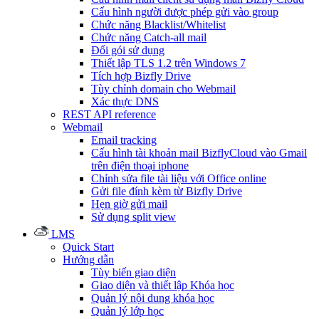
Cấu hình người được phép gửi vào group
Chức năng Blacklist/Whitelist
Chức năng Catch-all mail
Đổi gói sử dụng
Thiết lập TLS 1.2 trên Windows 7
Tích hợp Bizfly Drive
Tùy chỉnh domain cho Webmail
Xác thực DNS
REST API reference
Webmail
Email tracking
Cấu hình tài khoản mail BizflyCloud vào Gmail
trên điện thoại iphone
Chỉnh sửa file tài liệu với Office online
Gửi file đính kèm từ Bizfly Drive
Hẹn giờ gửi mail
Sử dụng split view
LMS
Quick Start
Hướng dẫn
Tùy biến giao diện
Giao diện và thiết lập Khóa học
Quản lý nội dung khóa học
Quản lý lớp học