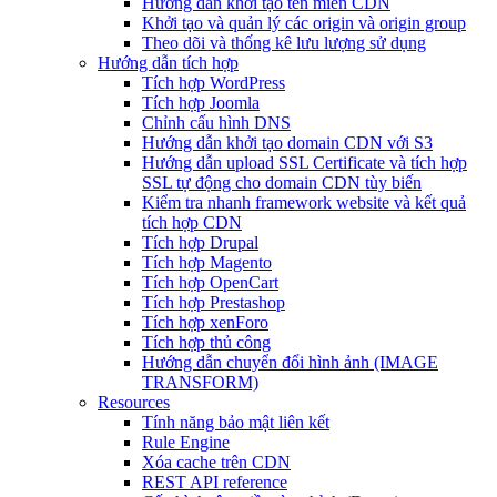
Hướng dẫn khởi tạo tên miền CDN
Khởi tạo và quản lý các origin và origin group
Theo dõi và thống kê lưu lượng sử dụng
Hướng dẫn tích hợp
Tích hợp WordPress
Tích hợp Joomla
Chỉnh cấu hình DNS
Hướng dẫn khởi tạo domain CDN với S3
Hướng dẫn upload SSL Certificate và tích hợp
SSL tự động cho domain CDN tùy biến
Kiểm tra nhanh framework website và kết quả
tích hợp CDN
Tích hợp Drupal
Tích hợp Magento
Tích hợp OpenCart
Tích hợp Prestashop
Tích hợp xenForo
Tích hợp thủ công
Hướng dẫn chuyển đổi hình ảnh (IMAGE
TRANSFORM)
Resources
Tính năng bảo mật liên kết
Rule Engine
Xóa cache trên CDN
REST API reference