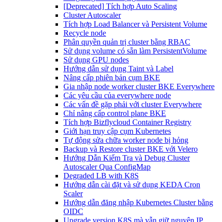
[Deprecated] Tích hợp Auto Scaling
Cluster Autoscaler
Tích hợp Load Balancer và Persistent Volume
Recycle node
Phân quyền quản trị cluster bằng RBAC
Sử dụng volume có sẵn làm PersistentVolume
Sử dụng GPU nodes
Hướng dẫn sử dụng Taint và Label
Nâng cấp phiên bản cụm BKE
Gia nhập node worker cluster BKE Everywhere
Các yêu cầu của everywhere node
Các vấn đề gặp phải với cluster Everywhere
Chỉ nâng cấp control plane BKE
Tích hợp Bizflycloud Container Registry
Giới hạn truy cập cụm Kubernetes
Tự động sửa chữa worker node bị hỏng
Backup và Restore cluster BKE với Velero
Hướng Dẫn Kiểm Tra và Debug Cluster
Autoscaler Qua ConfigMap
Degraded LB with K8S
Hướng dẫn cài đặt và sử dụng KEDA Cron
Scaler
Hướng dẫn đăng nhập Kubernetes Cluster bằng
OIDC
Upgrade version K8S mà vẫn giữ nguyên IP