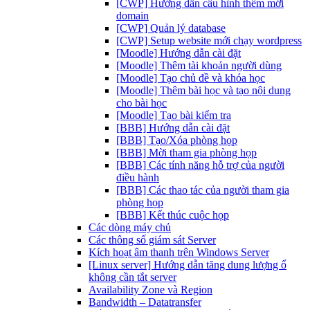
[CWP] Hướng dẫn cấu hình thêm mới
domain
[CWP] Quản lý database
[CWP] Setup website mới chạy wordpress
[Moodle] Hướng dẫn cài đặt
[Moodle] Thêm tài khoản người dùng
[Moodle] Tạo chủ đề và khóa học
[Moodle] Thêm bài học và tạo nội dung
cho bài học
[Moodle] Tạo bài kiểm tra
[BBB] Hướng dẫn cài đặt
[BBB] Tạo/Xóa phòng họp
[BBB] Mời tham gia phòng họp
[BBB] Các tính năng hỗ trợ của người
điều hành
[BBB] Các thao tác của người tham gia
phòng họp
[BBB] Kết thúc cuộc họp
Các dòng máy chủ
Các thông số giám sát Server
Kích hoạt âm thanh trên Windows Server
[Linux server] Hướng dẫn tăng dung lượng ổ
không cần tắt server
Availability Zone và Region
Bandwidth – Datatransfer