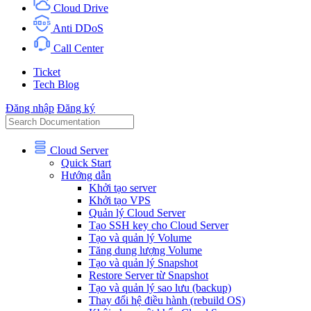
Cloud Drive
Anti DDoS
Call Center
Ticket
Tech Blog
Đăng nhập
Đăng ký
Cloud Server
Quick Start
Hướng dẫn
Khởi tạo server
Khởi tạo VPS
Quản lý Cloud Server
Tạo SSH key cho Cloud Server
Tạo và quản lý Volume
Tăng dung lượng Volume
Tạo và quản lý Snapshot
Restore Server từ Snapshot
Tạo và quản lý sao lưu (backup)
Thay đổi hệ điều hành (rebuild OS)