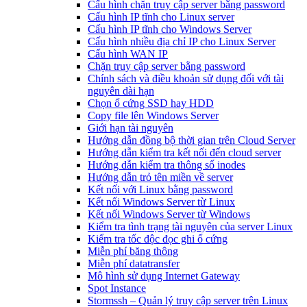
Cấu hình chặn truy cập server bằng password
Cấu hình IP tĩnh cho Linux server
Cấu hình IP tĩnh cho Windows Server
Cấu hình nhiều địa chỉ IP cho Linux Server
Cấu hình WAN IP
Chặn truy cập server bằng password
Chính sách và điều khoản sử dụng đối với tài
nguyên dài hạn
Chọn ổ cứng SSD hay HDD
Copy file lên Windows Server
Giới hạn tài nguyên
Hướng dẫn đồng bộ thời gian trên Cloud Server
Hướng dẫn kiểm tra kết nối đến cloud server
Hướng dẫn kiểm tra thông số inodes
Hướng dẫn trỏ tên miền về server
Kết nối với Linux bằng password
Kết nối Windows Server từ Linux
Kết nối Windows Server từ Windows
Kiểm tra tình trạng tài nguyên của server Linux
Kiểm tra tốc độc đọc ghi ổ cứng
Miễn phí băng thông
Miễn phí datatransfer
Mô hình sử dụng Internet Gateway
Spot Instance
Stormssh – Quản lý truy cập server trên Linux