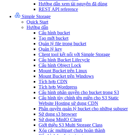
Hướng dẫn xem tài nguyên đã dùng
REST API reference
Simple Storage
Quick Start
Hướng dẫn
Cấu hình bucket
Tạo mới bucket
Quản lý file trong bucket
Quản lý key
Client tool kết nối với Simple Storage
Cấu hình Bucket Lifecycle
Cấu hình Object Lock
Mount Bucket trên Linux
Mount Bucket trên Windows
Tích hợp CDN
Tích hợp Wordpress
Cấu hình phân quyền cho bucket trong S3
Cấu hình tùy chỉnh tên miền cho S3 Static
Website Hosting sử dụng CDN
Phân quyền quản lý bucket cho những subuser
Sử dụng s3 browser
Sử dụng MinIO Client
Giới thiệu S3 Multi Storage Class
Xóa các multipart chưa hoàn thành