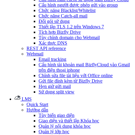
Cấu hình người được phép gửi vào group
Chức năng Blacklist/Whitelist
Chức năng Catch-all mail
Đổi gói sử dụng
Thiết lập TLS 1.2 trên Windows 7
Tích hợp Bizfly Drive
Tùy chỉnh domain cho Webmail
Xác thực DNS
REST API reference
Webmail
Email tracking
Cấu hình tài khoản mail BizflyCloud vào Gmail
trên điện thoại iphone
Chỉnh sửa file tài liệu với Office online
Gửi file đính kèm từ Bizfly Drive
Hẹn giờ gửi mail
Sử dụng split view
LMS
Quick Start
Hướng dẫn
Tùy biến giao diện
Giao diện và thiết lập Khóa học
Quản lý nội dung khóa học
Quản lý lớp học