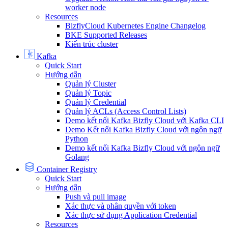
worker node
Resources
BizflyCloud Kubernetes Engine Changelog
BKE Supported Releases
Kiến trúc cluster
Kafka
Quick Start
Hướng dẫn
Quản lý Cluster
Quản lý Topic
Quản lý Credential
Quản lý ACLs (Access Control Lists)
Demo kết nối Kafka Bizfly Cloud với Kafka CLI
Demo Kết nối Kafka Bizfly Cloud với ngôn ngữ
Python
Demo kết nối Kafka Bizfly Cloud với ngôn ngữ
Golang
Container Registry
Quick Start
Hướng dẫn
Push và pull image
Xác thực và phân quyền với token
Xác thực sử dụng Application Credential
Resources