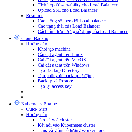
Tích hợp Observability cho Load Balancer
Upload SSL cho Load Balancer
Resource
Các thông số theo dõi Load balancer
Các trạng thái của Load Balancer
Cách tính lưu lượng sử dụng của Load Balancer
Cloud Backup
Hướng dẫn
Khởi tạo machine
Cài đặt agent trên Linux
Cài đặt agent trên MacOS
Cài đặt agent trên Windows
Tạo Backup Directory
Tạo policy để backup tự động
Backup và Restore
Tạo lại access key
Kubernetes Engine
Quick Start
Hướng dẫn
Tạo và xoá cluster
Kết nối vào Kubernetes cluster
Tăng và giảm số lượng worker node