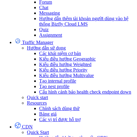
Forum
Chat
Messaging
Hướng dẫn thêm tài khoản người dùng vào hệ
thống Bizfly Cloud LMS
Quiz
Assignment
Traffic Manager
Hướng dẫn sử dụng
Các khái niệm cơ bản
Kiểu điều hướng Geographic
Kiểu điều hướng Weighted
Kiểu điều hướng Priority
Kiểu điều hướng Multivalue
Tạo internal profile
Tạo nest profile
Cấu hình cảnh báo health check endpoint down
Quick start
Resources
Chính sách dùng thử
Bảng giá
Các vị trí được hỗ trợ
CDN
Quick Start