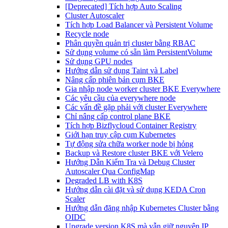
[Deprecated] Tích hợp Auto Scaling
Cluster Autoscaler
Tích hợp Load Balancer và Persistent Volume
Recycle node
Phân quyền quản trị cluster bằng RBAC
Sử dụng volume có sẵn làm PersistentVolume
Sử dụng GPU nodes
Hướng dẫn sử dụng Taint và Label
Nâng cấp phiên bản cụm BKE
Gia nhập node worker cluster BKE Everywhere
Các yêu cầu của everywhere node
Các vấn đề gặp phải với cluster Everywhere
Chỉ nâng cấp control plane BKE
Tích hợp Bizflycloud Container Registry
Giới hạn truy cập cụm Kubernetes
Tự động sửa chữa worker node bị hỏng
Backup và Restore cluster BKE với Velero
Hướng Dẫn Kiểm Tra và Debug Cluster
Autoscaler Qua ConfigMap
Degraded LB with K8S
Hướng dẫn cài đặt và sử dụng KEDA Cron
Scaler
Hướng dẫn đăng nhập Kubernetes Cluster bằng
OIDC
Upgrade version K8S mà vẫn giữ nguyên IP