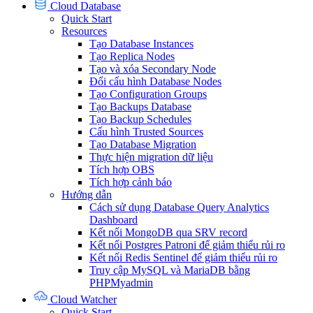
Cloud Database
Quick Start
Resources
Tạo Database Instances
Tạo Replica Nodes
Tạo và xóa Secondary Node
Đổi cấu hình Database Nodes
Tạo Configuration Groups
Tạo Backups Database
Tạo Backup Schedules
Cấu hình Trusted Sources
Tạo Database Migration
Thực hiện migration dữ liệu
Tích hợp OBS
Tích hợp cảnh báo
Hướng dẫn
Cách sử dụng Database Query Analytics
Dashboard
Kết nối MongoDB qua SRV record
Kết nối Postgres Patroni để giảm thiểu rủi ro
Kết nối Redis Sentinel để giảm thiểu rủi ro
Truy cập MySQL và MariaDB bằng
PHPMyadmin
Cloud Watcher
Quick Start