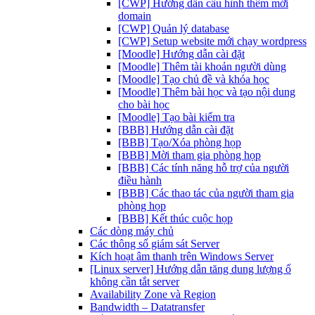
[CWP] Hướng dẫn cấu hình thêm mới
domain
[CWP] Quản lý database
[CWP] Setup website mới chạy wordpress
[Moodle] Hướng dẫn cài đặt
[Moodle] Thêm tài khoản người dùng
[Moodle] Tạo chủ đề và khóa học
[Moodle] Thêm bài học và tạo nội dung
cho bài học
[Moodle] Tạo bài kiểm tra
[BBB] Hướng dẫn cài đặt
[BBB] Tạo/Xóa phòng họp
[BBB] Mời tham gia phòng họp
[BBB] Các tính năng hỗ trợ của người
điều hành
[BBB] Các thao tác của người tham gia
phòng họp
[BBB] Kết thúc cuộc họp
Các dòng máy chủ
Các thông số giám sát Server
Kích hoạt âm thanh trên Windows Server
[Linux server] Hướng dẫn tăng dung lượng ổ
không cần tắt server
Availability Zone và Region
Bandwidth – Datatransfer