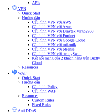
APIs
VPN
Quick Start
Hướng dẫn
Cấu hình VPN với AWS
Cấu hình VPN với Azure
Cấu hình VPN với Draytek Virgo2960
Cấu hình VPN với Fortinet
Cấu hình VPN với Google Cloud
Cấu hình VPN với mikrotik
Cấu hình VPN với pfsense
Cấu hình VPN với strongSwan
Kết nối mạng của 2 khách hàng trên Bizfly
Cloud
Resources
WAF
Quick Start
Hướng dẫn
Cấu hình Policy
Cấu hình WAF
Resources
Custom Rules
Fixed Rules
Anti DDoS