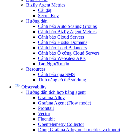
Bizfly Agent Metrics
Cài đặt
Secret Key
Hướng dẫn
Cảnh báo Auto Scaling Groups
Cảnh báo Bizfly Agent Metrics
Cảnh báo Cloud Servers
Cảnh báo Hosts/ Domains
Cảnh báo Load Balancers
Cảnh báo Ổ cứng Cloud Servers
Cảnh báo Websites/ APIs
Tạo Người nhận
Resources
Cảnh báo qua SMS
Tính năng có thể sử dụng
Observability
Hướng dẫn tích hợp bằng agent
Grafana Alloy
Grafana Agent (Flow mode)
Promtail
Vector
Fluentbit
Opentelemetry Collector
Dùng Grafana Alloy push metrics và import