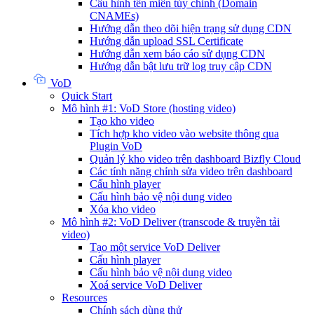
Cấu hình tên miền tùy chỉnh (Domain
CNAMEs)
Hướng dẫn theo dõi hiện trạng sử dụng CDN
Hướng dẫn upload SSL Certificate
Hướng dẫn xem báo cáo sử dụng CDN
Hướng dẫn bật lưu trữ log truy cập CDN
VoD
Quick Start
Mô hình #1: VoD Store (hosting video)
Tạo kho video
Tích hợp kho video vào website thông qua
Plugin VoD
Quản lý kho video trên dashboard Bizfly Cloud
Các tính năng chỉnh sửa video trên dashboard
Cấu hình player
Cấu hình bảo vệ nội dung video
Xóa kho video
Mô hình #2: VoD Deliver (transcode & truyền tải
video)
Tạo một service VoD Deliver
Cấu hình player
Cấu hình bảo vệ nội dung video
Xoá service VoD Deliver
Resources
Chính sách dùng thử