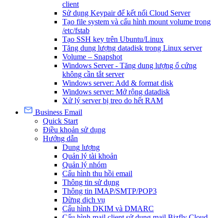
client
Sử dụng Keypair để kết nối Cloud Server
Tạo file system và cấu hình mount volume trong
/etc/fstab
Tạo SSH key trên Ubuntu/Linux
Tăng dung lượng datadisk trong Linux server
Volume – Snapshot
Windows Server - Tăng dung lượng ổ cứng
không cần tắt server
Windows server: Add & format disk
Windows server: Mở rộng datadisk
Xử lý server bị treo do hết RAM
Business Email
Quick Start
Điều khoản sử dụng
Hướng dẫn
Dung lượng
Quản lý tài khoản
Quản lý nhóm
Cấu hình thu hồi email
Thông tin sử dụng
Thông tin IMAP/SMTP/POP3
Dừng dịch vụ
Cấu hình DKIM và DMARC
Cấu hình mail client sử dụng mail Bizfly Cloud