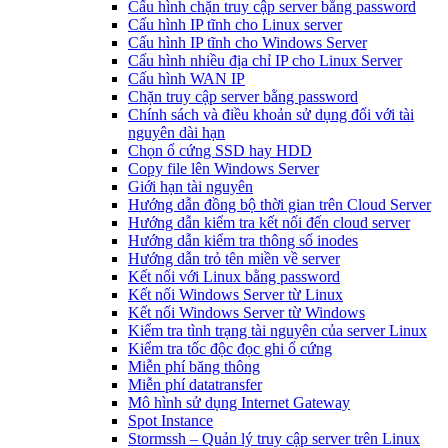
Cấu hình chặn truy cập server bằng password
Cấu hình IP tĩnh cho Linux server
Cấu hình IP tĩnh cho Windows Server
Cấu hình nhiều địa chỉ IP cho Linux Server
Cấu hình WAN IP
Chặn truy cập server bằng password
Chính sách và điều khoản sử dụng đối với tài
nguyên dài hạn
Chọn ổ cứng SSD hay HDD
Copy file lên Windows Server
Giới hạn tài nguyên
Hướng dẫn đồng bộ thời gian trên Cloud Server
Hướng dẫn kiểm tra kết nối đến cloud server
Hướng dẫn kiểm tra thông số inodes
Hướng dẫn trỏ tên miền về server
Kết nối với Linux bằng password
Kết nối Windows Server từ Linux
Kết nối Windows Server từ Windows
Kiểm tra tình trạng tài nguyên của server Linux
Kiểm tra tốc độc đọc ghi ổ cứng
Miễn phí băng thông
Miễn phí datatransfer
Mô hình sử dụng Internet Gateway
Spot Instance
Stormssh – Quản lý truy cập server trên Linux