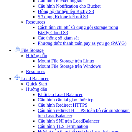
Cấu hình bucket migrate
Cấu hình Notification cho Bucket
Đồng bộ dữ liệu lên Bizfly S3
Sử dụng Rclone kết nối S3
Resources
Cách tính chi phí sử dụng gói storage trong
Bizfly Cloud S3
Các thông số giám sát
Phương thức thanh toán pay as you go (PAYG)
File Storage
Hướng dẫn
Mount File Storage trên Linux
Mount File Storage trên Windows
Resources
Load Balancer
Quick Start
Hướng dẫn
Khởi tạo Load Balancer
Cấu hình cân tải giao thức tcp
Cấu hình Redirect HTTPS
Cấu hình redirect HTTPS toàn bộ các subdomain
trên LoadBalancer
Cấu hình SNI trên LoadBalancer
Cấu hình TLS Termination
Hướng dẫn thay thế cert cho Load balancer