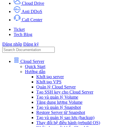
Cloud Drive
Anti DDoS
Call Center
Ticket
Tech Blog
Đăng nhập
Đăng ký
Cloud Server
Quick Start
Hướng dẫn
Khởi tạo server
Khởi tạo VPS
Quản lý Cloud Server
Tạo SSH key cho Cloud Server
Tạo và quản lý Volume
Tăng dung lượng Volume
Tạo và quản lý Snapshot
Restore Server từ Snapshot
Tạo và quản lý sao lưu (backup)
Thay đổi hệ điều hành (rebuild OS)