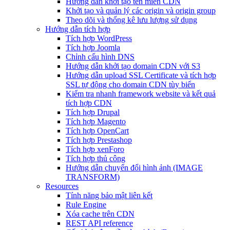
Hướng dẫn khởi tạo tên miền CDN
Khởi tạo và quản lý các origin và origin group
Theo dõi và thống kê lưu lượng sử dụng
Hướng dẫn tích hợp
Tích hợp WordPress
Tích hợp Joomla
Chỉnh cấu hình DNS
Hướng dẫn khởi tạo domain CDN với S3
Hướng dẫn upload SSL Certificate và tích hợp
SSL tự động cho domain CDN tùy biến
Kiểm tra nhanh framework website và kết quả
tích hợp CDN
Tích hợp Drupal
Tích hợp Magento
Tích hợp OpenCart
Tích hợp Prestashop
Tích hợp xenForo
Tích hợp thủ công
Hướng dẫn chuyển đổi hình ảnh (IMAGE
TRANSFORM)
Resources
Tính năng bảo mật liên kết
Rule Engine
Xóa cache trên CDN
REST API reference