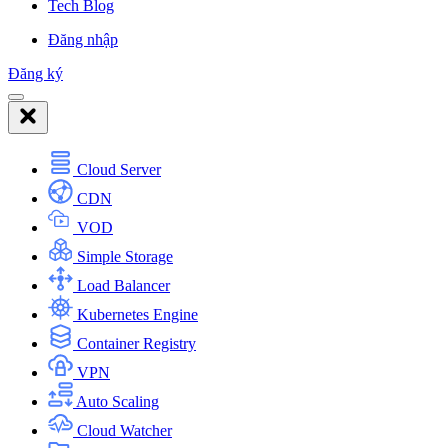
Tech Blog
Đăng nhập
Đăng ký
Cloud Server
CDN
VOD
Simple Storage
Load Balancer
Kubernetes Engine
Container Registry
VPN
Auto Scaling
Cloud Watcher