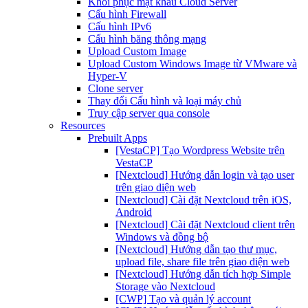
Khôi phục mật khẩu Cloud Server
Cấu hình Firewall
Cấu hình IPv6
Cấu hình băng thông mạng
Upload Custom Image
Upload Custom Windows Image từ VMware và
Hyper-V
Clone server
Thay đổi Cấu hình và loại máy chủ
Truy cập server qua console
Resources
Prebuilt Apps
[VestaCP] Tạo Wordpress Website trên
VestaCP
[Nextcloud] Hướng dẫn login và tạo user
trên giao diện web
[Nextcloud] Cài đặt Nextcloud trên iOS,
Android
[Nextcloud] Cài đặt Nextcloud client trên
Windows và đồng bộ
[Nextcloud] Hướng dẫn tạo thư mục,
upload file, share file trên giao diện web
[Nextcloud] Hướng dẫn tích hợp Simple
Storage vào Nextcloud
[CWP] Tạo và quản lý account