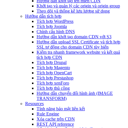
Hướng dẫn khởi tạo tên miền CDN
Khởi tạo và quản lý các origin và origin group
Theo dõi và thống kê lưu lượng sử dụng
Hướng dẫn tích hợp
Tích hợp WordPress
Tích hợp Joomla
Chỉnh cấu hình DNS
Hướng dẫn khởi tạo domain CDN với S3
Hướng dẫn upload SSL Certificate và tích hợp
SSL tự động cho domain CDN tùy biến
Kiểm tra nhanh framework website và kết quả
tích hợp CDN
Tích hợp Drupal
Tích hợp Magento
Tích hợp OpenCart
Tích hợp Prestashop
Tích hợp xenForo
Tích hợp thủ công
Hướng dẫn chuyển đổi hình ảnh (IMAGE
TRANSFORM)
Resources
Tính năng bảo mật liên kết
Rule Engine
Xóa cache trên CDN
REST API reference