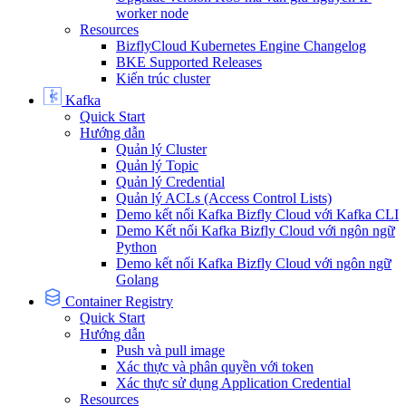
worker node
Resources
BizflyCloud Kubernetes Engine Changelog
BKE Supported Releases
Kiến trúc cluster
Kafka
Quick Start
Hướng dẫn
Quản lý Cluster
Quản lý Topic
Quản lý Credential
Quản lý ACLs (Access Control Lists)
Demo kết nối Kafka Bizfly Cloud với Kafka CLI
Demo Kết nối Kafka Bizfly Cloud với ngôn ngữ
Python
Demo kết nối Kafka Bizfly Cloud với ngôn ngữ
Golang
Container Registry
Quick Start
Hướng dẫn
Push và pull image
Xác thực và phân quyền với token
Xác thực sử dụng Application Credential
Resources