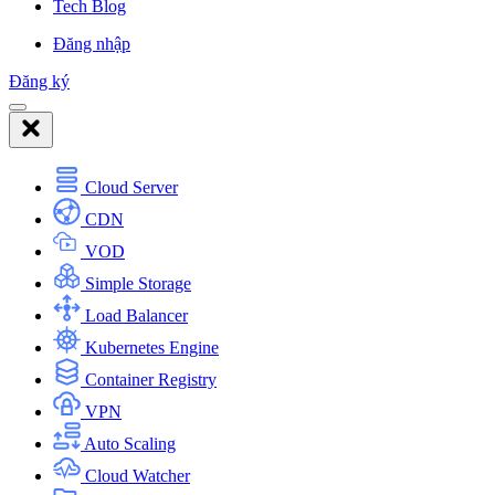
Tech Blog
Đăng nhập
Đăng ký
Cloud Server
CDN
VOD
Simple Storage
Load Balancer
Kubernetes Engine
Container Registry
VPN
Auto Scaling
Cloud Watcher