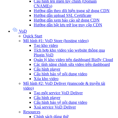
Cấu hình tên miền tùy chỉnh (Domain
CNAMEs)
Hướng dẫn theo dõi hiện trạng sử dụng CDN
Hướng dẫn upload SSL Certificate
Hướng dẫn xem báo cáo sử dụng CDN
Hướng dẫn bật lưu trữ log truy cập CDN
VoD
Quick Start
Mô hình #1: VoD Store (hosting video)
Tạo kho video
Tích hợp kho video vào website thông qua
Plugin VoD
Quản lý kho video trên dashboard Bizfly Cloud
Các tính năng chỉnh sửa video trên dashboard
Cấu hình player
Cấu hình bảo vệ nội dung video
Xóa kho video
Mô hình #2: VoD Deliver (transcode & truyền tải
video)
Tạo một service VoD Deliver
Cấu hình player
Cấu hình bảo vệ nội dung video
Xoá service VoD Deliver
Resources
Chính sách dùng thử