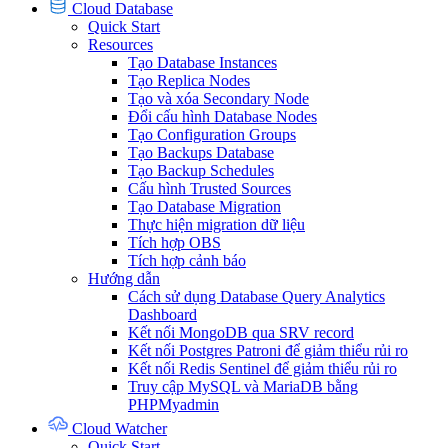
Cloud Database
Quick Start
Resources
Tạo Database Instances
Tạo Replica Nodes
Tạo và xóa Secondary Node
Đổi cấu hình Database Nodes
Tạo Configuration Groups
Tạo Backups Database
Tạo Backup Schedules
Cấu hình Trusted Sources
Tạo Database Migration
Thực hiện migration dữ liệu
Tích hợp OBS
Tích hợp cảnh báo
Hướng dẫn
Cách sử dụng Database Query Analytics
Dashboard
Kết nối MongoDB qua SRV record
Kết nối Postgres Patroni để giảm thiểu rủi ro
Kết nối Redis Sentinel để giảm thiểu rủi ro
Truy cập MySQL và MariaDB bằng
PHPMyadmin
Cloud Watcher
Quick Start