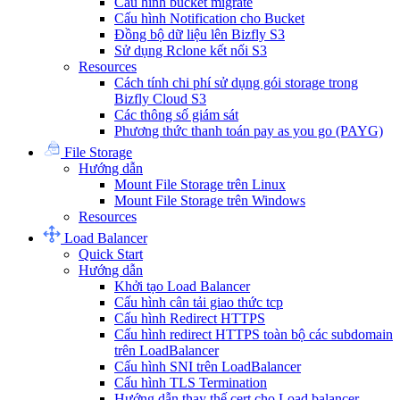
Cấu hình bucket migrate
Cấu hình Notification cho Bucket
Đồng bộ dữ liệu lên Bizfly S3
Sử dụng Rclone kết nối S3
Resources
Cách tính chi phí sử dụng gói storage trong
Bizfly Cloud S3
Các thông số giám sát
Phương thức thanh toán pay as you go (PAYG)
File Storage
Hướng dẫn
Mount File Storage trên Linux
Mount File Storage trên Windows
Resources
Load Balancer
Quick Start
Hướng dẫn
Khởi tạo Load Balancer
Cấu hình cân tải giao thức tcp
Cấu hình Redirect HTTPS
Cấu hình redirect HTTPS toàn bộ các subdomain
trên LoadBalancer
Cấu hình SNI trên LoadBalancer
Cấu hình TLS Termination
Hướng dẫn thay thế cert cho Load balancer