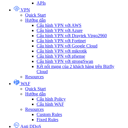
APIs
VPN
Quick Start
Hướng dẫn
Cấu hình VPN với AWS
Cấu hình VPN với Azure
Cấu hình VPN với Draytek Virgo2960
Cấu hình VPN với Fortinet
Cấu hình VPN với Google Cloud
Cấu hình VPN với mikrotik
Cấu hình VPN với pfsense
Cấu hình VPN với strongSwan
Kết nối mạng của 2 khách hàng trên Bizfly
Cloud
Resources
WAF
Quick Start
Hướng dẫn
Cấu hình Policy
Cấu hình WAF
Resources
Custom Rules
Fixed Rules
Anti DDoS