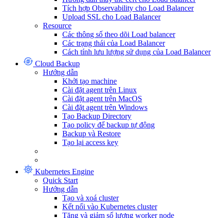
Tích hợp Observability cho Load Balancer
Upload SSL cho Load Balancer
Resource
Các thông số theo dõi Load balancer
Các trạng thái của Load Balancer
Cách tính lưu lượng sử dụng của Load Balancer
Cloud Backup
Hướng dẫn
Khởi tạo machine
Cài đặt agent trên Linux
Cài đặt agent trên MacOS
Cài đặt agent trên Windows
Tạo Backup Directory
Tạo policy để backup tự động
Backup và Restore
Tạo lại access key
Kubernetes Engine
Quick Start
Hướng dẫn
Tạo và xoá cluster
Kết nối vào Kubernetes cluster
Tăng và giảm số lượng worker node