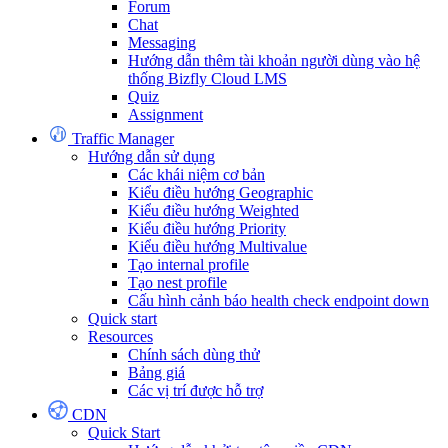
Forum
Chat
Messaging
Hướng dẫn thêm tài khoản người dùng vào hệ
thống Bizfly Cloud LMS
Quiz
Assignment
Traffic Manager
Hướng dẫn sử dụng
Các khái niệm cơ bản
Kiểu điều hướng Geographic
Kiểu điều hướng Weighted
Kiểu điều hướng Priority
Kiểu điều hướng Multivalue
Tạo internal profile
Tạo nest profile
Cấu hình cảnh báo health check endpoint down
Quick start
Resources
Chính sách dùng thử
Bảng giá
Các vị trí được hỗ trợ
CDN
Quick Start