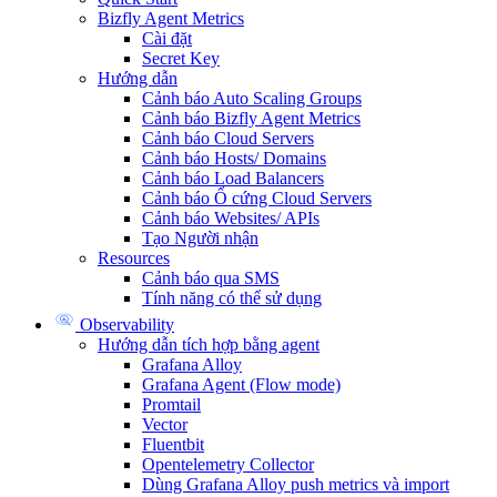
Bizfly Agent Metrics
Cài đặt
Secret Key
Hướng dẫn
Cảnh báo Auto Scaling Groups
Cảnh báo Bizfly Agent Metrics
Cảnh báo Cloud Servers
Cảnh báo Hosts/ Domains
Cảnh báo Load Balancers
Cảnh báo Ổ cứng Cloud Servers
Cảnh báo Websites/ APIs
Tạo Người nhận
Resources
Cảnh báo qua SMS
Tính năng có thể sử dụng
Observability
Hướng dẫn tích hợp bằng agent
Grafana Alloy
Grafana Agent (Flow mode)
Promtail
Vector
Fluentbit
Opentelemetry Collector
Dùng Grafana Alloy push metrics và import