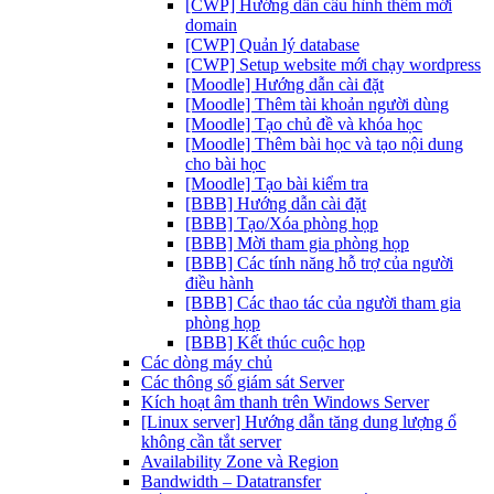
[CWP] Hướng dẫn cấu hình thêm mới
domain
[CWP] Quản lý database
[CWP] Setup website mới chạy wordpress
[Moodle] Hướng dẫn cài đặt
[Moodle] Thêm tài khoản người dùng
[Moodle] Tạo chủ đề và khóa học
[Moodle] Thêm bài học và tạo nội dung
cho bài học
[Moodle] Tạo bài kiểm tra
[BBB] Hướng dẫn cài đặt
[BBB] Tạo/Xóa phòng họp
[BBB] Mời tham gia phòng họp
[BBB] Các tính năng hỗ trợ của người
điều hành
[BBB] Các thao tác của người tham gia
phòng họp
[BBB] Kết thúc cuộc họp
Các dòng máy chủ
Các thông số giám sát Server
Kích hoạt âm thanh trên Windows Server
[Linux server] Hướng dẫn tăng dung lượng ổ
không cần tắt server
Availability Zone và Region
Bandwidth – Datatransfer