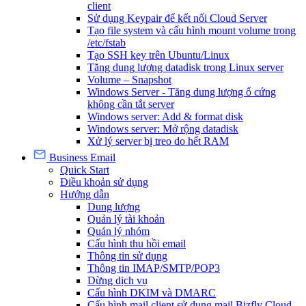
client
Sử dụng Keypair để kết nối Cloud Server
Tạo file system và cấu hình mount volume trong
/etc/fstab
Tạo SSH key trên Ubuntu/Linux
Tăng dung lượng datadisk trong Linux server
Volume – Snapshot
Windows Server - Tăng dung lượng ổ cứng
không cần tắt server
Windows server: Add & format disk
Windows server: Mở rộng datadisk
Xử lý server bị treo do hết RAM
Business Email
Quick Start
Điều khoản sử dụng
Hướng dẫn
Dung lượng
Quản lý tài khoản
Quản lý nhóm
Cấu hình thu hồi email
Thông tin sử dụng
Thông tin IMAP/SMTP/POP3
Dừng dịch vụ
Cấu hình DKIM và DMARC
Cấu hình mail client sử dụng mail Bizfly Cloud