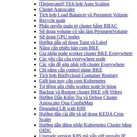
[Deprecated] Tích hợp Auto Scaling
Cluster Autoscaler
Tích hợp Load Balancer và Persistent Volume
Recycle node
Phân quyền quản trị cluster bằng RBAC
Sử dụng volume có sẵn làm PersistentVolume
Sử dụng GPU nodes
Hướng dẫn sử dụng Taint và Label
Nâng cấp phiên bản cụm BKE
Gia nhập node worker cluster BKE Everywhere
Các yêu cầu của everywhere node
Các vấn đề gặp phải với cluster Everywhere
Chỉ nâng cấp control plane BKE
Tích hợp Bizflycloud Container Registry
Giới hạn truy cập cụm Kubernetes
Tự động sửa chữa worker node bị hỏng
Backup và Restore cluster BKE với Velero
Hướng Dẫn Kiểm Tra và Debug Cluster
Autoscaler Qua ConfigMap
Degraded LB with K8S
Hướng dẫn cài đặt và sử dụng KEDA Cron
Scaler
Hướng dẫn đăng nhập Kubernetes Cluster bằng
OIDC
Upgrade version K8S mà vẫn giữ nguyên IP