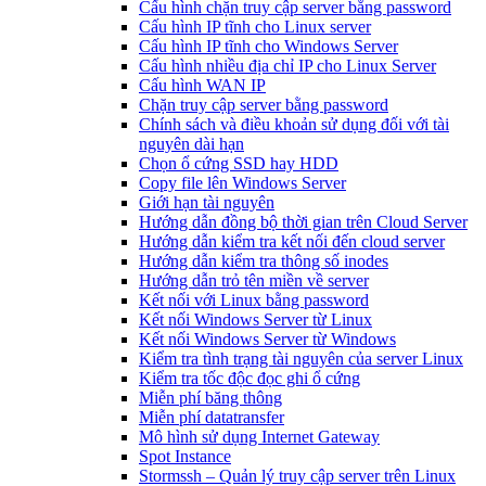
Cấu hình chặn truy cập server bằng password
Cấu hình IP tĩnh cho Linux server
Cấu hình IP tĩnh cho Windows Server
Cấu hình nhiều địa chỉ IP cho Linux Server
Cấu hình WAN IP
Chặn truy cập server bằng password
Chính sách và điều khoản sử dụng đối với tài
nguyên dài hạn
Chọn ổ cứng SSD hay HDD
Copy file lên Windows Server
Giới hạn tài nguyên
Hướng dẫn đồng bộ thời gian trên Cloud Server
Hướng dẫn kiểm tra kết nối đến cloud server
Hướng dẫn kiểm tra thông số inodes
Hướng dẫn trỏ tên miền về server
Kết nối với Linux bằng password
Kết nối Windows Server từ Linux
Kết nối Windows Server từ Windows
Kiểm tra tình trạng tài nguyên của server Linux
Kiểm tra tốc độc đọc ghi ổ cứng
Miễn phí băng thông
Miễn phí datatransfer
Mô hình sử dụng Internet Gateway
Spot Instance
Stormssh – Quản lý truy cập server trên Linux