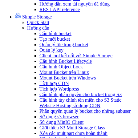
Hướng dẫn xem tài nguyên đã dùng
REST API reference
Simple Storage
Quick Start
Hướng dẫn
Cấu hình bucket
Tạo mới bucket
Quản lý file trong bucket
Quản lý key
Client tool kết nối với Simple Storage
Cấu hình Bucket Lifecycle
Cấu hình Object Lock
Mount Bucket trên Linux
Mount Bucket trên Windows
Tích hợp CDN
Tích hợp Wordpress
Cấu hình phân quyền cho bucket trong S3
Cấu hình tùy chỉnh tên miền cho S3 Static
Website Hosting sử dụng CDN
Phân quyền quản lý bucket cho những subuser
Sử dụng s3 browser
Sử dụng MinIO Client
Giới thiệu S3 Multi Storage Class
Xóa các multipart chưa hoàn thành