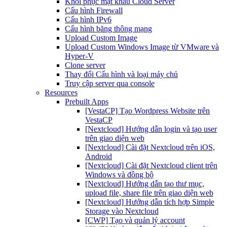
Khôi phục mật khẩu Cloud Server
Cấu hình Firewall
Cấu hình IPv6
Cấu hình băng thông mạng
Upload Custom Image
Upload Custom Windows Image từ VMware và
Hyper-V
Clone server
Thay đổi Cấu hình và loại máy chủ
Truy cập server qua console
Resources
Prebuilt Apps
[VestaCP] Tạo Wordpress Website trên
VestaCP
[Nextcloud] Hướng dẫn login và tạo user
trên giao diện web
[Nextcloud] Cài đặt Nextcloud trên iOS,
Android
[Nextcloud] Cài đặt Nextcloud client trên
Windows và đồng bộ
[Nextcloud] Hướng dẫn tạo thư mục,
upload file, share file trên giao diện web
[Nextcloud] Hướng dẫn tích hợp Simple
Storage vào Nextcloud
[CWP] Tạo và quản lý account