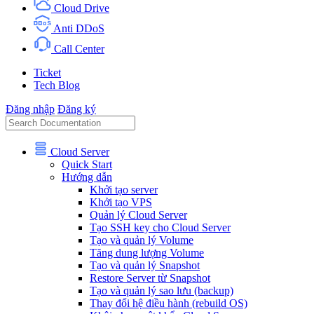
Cloud Drive
Anti DDoS
Call Center
Ticket
Tech Blog
Đăng nhập
Đăng ký
Cloud Server
Quick Start
Hướng dẫn
Khởi tạo server
Khởi tạo VPS
Quản lý Cloud Server
Tạo SSH key cho Cloud Server
Tạo và quản lý Volume
Tăng dung lượng Volume
Tạo và quản lý Snapshot
Restore Server từ Snapshot
Tạo và quản lý sao lưu (backup)
Thay đổi hệ điều hành (rebuild OS)