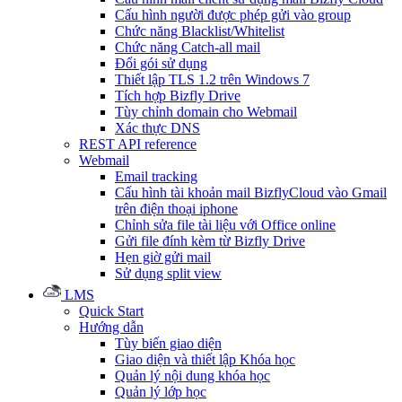
Cấu hình người được phép gửi vào group
Chức năng Blacklist/Whitelist
Chức năng Catch-all mail
Đổi gói sử dụng
Thiết lập TLS 1.2 trên Windows 7
Tích hợp Bizfly Drive
Tùy chỉnh domain cho Webmail
Xác thực DNS
REST API reference
Webmail
Email tracking
Cấu hình tài khoản mail BizflyCloud vào Gmail
trên điện thoại iphone
Chỉnh sửa file tài liệu với Office online
Gửi file đính kèm từ Bizfly Drive
Hẹn giờ gửi mail
Sử dụng split view
LMS
Quick Start
Hướng dẫn
Tùy biến giao diện
Giao diện và thiết lập Khóa học
Quản lý nội dung khóa học
Quản lý lớp học