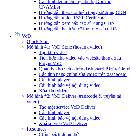
Cấu hình tên miền tùy chỉnh (Domain
CNAMEs)
Hướng dẫn theo dõi hiện trạng sử dụng CDN
Hướng dẫn upload SSL Certificate
Hướng dẫn xem báo cáo sử dụng CDN
Hướng dẫn bật lưu trữ log truy cập CDN
VoD
Quick Start
Mô hình #1: VoD Store (hosting video)
Tạo kho video
Tích hợp kho video vào website thông qua
Plugin VoD
Quản lý kho video trên dashboard Bizfly Cloud
Các tính năng chỉnh sửa video trên dashboard
Cấu hình player
Cấu hình bảo vệ nội dung video
Xóa kho video
Mô hình #2: VoD Deliver (transcode & truyền tải
video)
Tạo một service VoD Deliver
Cấu hình player
Cấu hình bảo vệ nội dung video
Xoá service VoD Deliver
Resources
Chính sách dùng thử