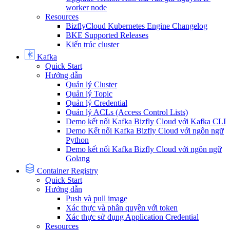
worker node
Resources
BizflyCloud Kubernetes Engine Changelog
BKE Supported Releases
Kiến trúc cluster
Kafka
Quick Start
Hướng dẫn
Quản lý Cluster
Quản lý Topic
Quản lý Credential
Quản lý ACLs (Access Control Lists)
Demo kết nối Kafka Bizfly Cloud với Kafka CLI
Demo Kết nối Kafka Bizfly Cloud với ngôn ngữ
Python
Demo kết nối Kafka Bizfly Cloud với ngôn ngữ
Golang
Container Registry
Quick Start
Hướng dẫn
Push và pull image
Xác thực và phân quyền với token
Xác thực sử dụng Application Credential
Resources