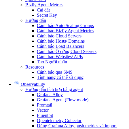
Bizfly Agent Metrics
Cài đặt
Secret Key
Hướng dẫn
Cảnh báo Auto Scaling Groups
Cảnh báo Bizfly Agent Metrics
Cảnh báo Cloud Servers
Cảnh báo Hosts/ Domains
Cảnh báo Load Balancers
Cảnh báo Ổ cứng Cloud Servers
Cảnh báo Websites/ APIs
Tạo Người nhận
Resources
Cảnh báo qua SMS
Tính năng có thể sử dụng
Observability
Hướng dẫn tích hợp bằng agent
Grafana Alloy
Grafana Agent (Flow mode)
Promtail
Vector
Fluentbit
Opentelemetry Collector
Dùng Grafana Alloy push metrics và import