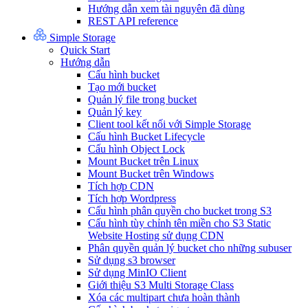
Hướng dẫn xem tài nguyên đã dùng
REST API reference
Simple Storage
Quick Start
Hướng dẫn
Cấu hình bucket
Tạo mới bucket
Quản lý file trong bucket
Quản lý key
Client tool kết nối với Simple Storage
Cấu hình Bucket Lifecycle
Cấu hình Object Lock
Mount Bucket trên Linux
Mount Bucket trên Windows
Tích hợp CDN
Tích hợp Wordpress
Cấu hình phân quyền cho bucket trong S3
Cấu hình tùy chỉnh tên miền cho S3 Static
Website Hosting sử dụng CDN
Phân quyền quản lý bucket cho những subuser
Sử dụng s3 browser
Sử dụng MinIO Client
Giới thiệu S3 Multi Storage Class
Xóa các multipart chưa hoàn thành