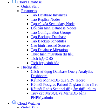
Cloud Database
Quick Start
Resources
Tạo Database Instances
Tạo Replica Nodes
Tạo và xóa Secondary Node
Đổi cấu hình Database Nodes
Tạo Configuration Groups
Tạo Backups Database
Tạo Backup Schedules
Cấu hình Trusted Sources
Tạo Database Migration
Thực hiện migration dữ liệu
Tích hợp OBS
Tích hợp cảnh báo
Hướng dẫn
Cách sử dụng Database Query Analytics
Dashboard
Kết nối MongoDB qua SRV record
Kết nối Postgres Patroni để giảm thiểu rủi ro
Kết nối Redis Sentinel để giảm thiểu rủi ro
Truy cập MySQL và MariaDB bằng
PHPMyadmin
Cloud Watcher
Quick Start