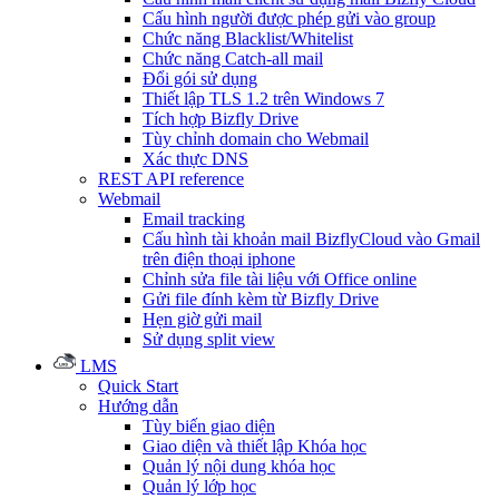
Cấu hình người được phép gửi vào group
Chức năng Blacklist/Whitelist
Chức năng Catch-all mail
Đổi gói sử dụng
Thiết lập TLS 1.2 trên Windows 7
Tích hợp Bizfly Drive
Tùy chỉnh domain cho Webmail
Xác thực DNS
REST API reference
Webmail
Email tracking
Cấu hình tài khoản mail BizflyCloud vào Gmail
trên điện thoại iphone
Chỉnh sửa file tài liệu với Office online
Gửi file đính kèm từ Bizfly Drive
Hẹn giờ gửi mail
Sử dụng split view
LMS
Quick Start
Hướng dẫn
Tùy biến giao diện
Giao diện và thiết lập Khóa học
Quản lý nội dung khóa học
Quản lý lớp học