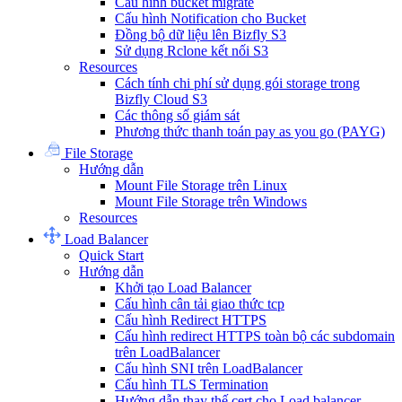
Cấu hình bucket migrate
Cấu hình Notification cho Bucket
Đồng bộ dữ liệu lên Bizfly S3
Sử dụng Rclone kết nối S3
Resources
Cách tính chi phí sử dụng gói storage trong
Bizfly Cloud S3
Các thông số giám sát
Phương thức thanh toán pay as you go (PAYG)
File Storage
Hướng dẫn
Mount File Storage trên Linux
Mount File Storage trên Windows
Resources
Load Balancer
Quick Start
Hướng dẫn
Khởi tạo Load Balancer
Cấu hình cân tải giao thức tcp
Cấu hình Redirect HTTPS
Cấu hình redirect HTTPS toàn bộ các subdomain
trên LoadBalancer
Cấu hình SNI trên LoadBalancer
Cấu hình TLS Termination
Hướng dẫn thay thế cert cho Load balancer