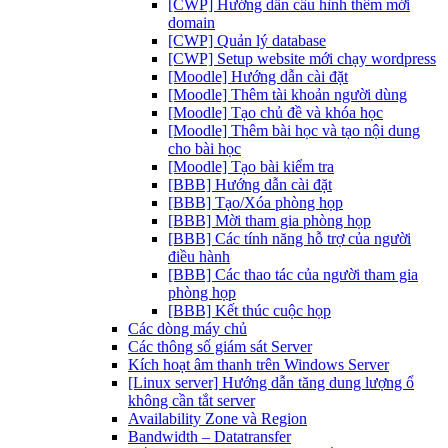
[CWP] Hướng dẫn cấu hình thêm mới
domain
[CWP] Quản lý database
[CWP] Setup website mới chạy wordpress
[Moodle] Hướng dẫn cài đặt
[Moodle] Thêm tài khoản người dùng
[Moodle] Tạo chủ đề và khóa học
[Moodle] Thêm bài học và tạo nội dung
cho bài học
[Moodle] Tạo bài kiểm tra
[BBB] Hướng dẫn cài đặt
[BBB] Tạo/Xóa phòng họp
[BBB] Mời tham gia phòng họp
[BBB] Các tính năng hỗ trợ của người
điều hành
[BBB] Các thao tác của người tham gia
phòng họp
[BBB] Kết thúc cuộc họp
Các dòng máy chủ
Các thông số giám sát Server
Kích hoạt âm thanh trên Windows Server
[Linux server] Hướng dẫn tăng dung lượng ổ
không cần tắt server
Availability Zone và Region
Bandwidth – Datatransfer