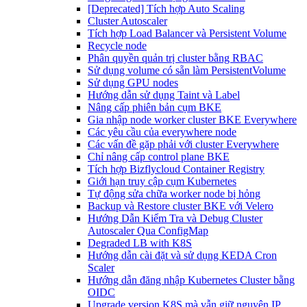
[Deprecated] Tích hợp Auto Scaling
Cluster Autoscaler
Tích hợp Load Balancer và Persistent Volume
Recycle node
Phân quyền quản trị cluster bằng RBAC
Sử dụng volume có sẵn làm PersistentVolume
Sử dụng GPU nodes
Hướng dẫn sử dụng Taint và Label
Nâng cấp phiên bản cụm BKE
Gia nhập node worker cluster BKE Everywhere
Các yêu cầu của everywhere node
Các vấn đề gặp phải với cluster Everywhere
Chỉ nâng cấp control plane BKE
Tích hợp Bizflycloud Container Registry
Giới hạn truy cập cụm Kubernetes
Tự động sửa chữa worker node bị hỏng
Backup và Restore cluster BKE với Velero
Hướng Dẫn Kiểm Tra và Debug Cluster
Autoscaler Qua ConfigMap
Degraded LB with K8S
Hướng dẫn cài đặt và sử dụng KEDA Cron
Scaler
Hướng dẫn đăng nhập Kubernetes Cluster bằng
OIDC
Upgrade version K8S mà vẫn giữ nguyên IP