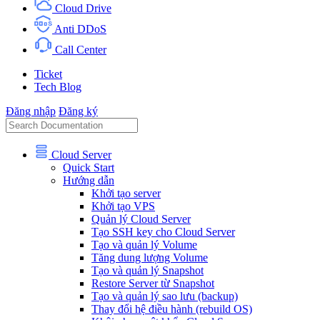
Cloud Drive
Anti DDoS
Call Center
Ticket
Tech Blog
Đăng nhập
Đăng ký
Cloud Server
Quick Start
Hướng dẫn
Khởi tạo server
Khởi tạo VPS
Quản lý Cloud Server
Tạo SSH key cho Cloud Server
Tạo và quản lý Volume
Tăng dung lượng Volume
Tạo và quản lý Snapshot
Restore Server từ Snapshot
Tạo và quản lý sao lưu (backup)
Thay đổi hệ điều hành (rebuild OS)