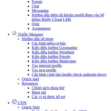
Forum
Chat
Messaging
Hướng dẫn thêm tài khoản người dùng vào hệ
thống Bizfly Cloud LMS
Quiz
Assignment
Traffic Manager
Hướng dẫn sử dụng
Các khái niệm cơ bản
Kiểu điều hướng Geographic
Kiểu điều hướng Weighted
Kiểu điều hướng Priority
Kiểu điều hướng Multivalue
Tạo internal profile
Tạo nest profile
Cấu hình cảnh báo health check endpoint down
Quick start
Resources
Chính sách dùng thử
Bảng giá
Các vị trí được hỗ trợ
CDN
Quick Start