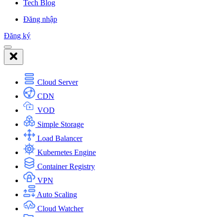
Tech Blog
Đăng nhập
Đăng ký
Cloud Server
CDN
VOD
Simple Storage
Load Balancer
Kubernetes Engine
Container Registry
VPN
Auto Scaling
Cloud Watcher