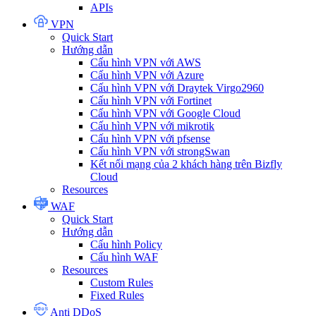
APIs
VPN
Quick Start
Hướng dẫn
Cấu hình VPN với AWS
Cấu hình VPN với Azure
Cấu hình VPN với Draytek Virgo2960
Cấu hình VPN với Fortinet
Cấu hình VPN với Google Cloud
Cấu hình VPN với mikrotik
Cấu hình VPN với pfsense
Cấu hình VPN với strongSwan
Kết nối mạng của 2 khách hàng trên Bizfly
Cloud
Resources
WAF
Quick Start
Hướng dẫn
Cấu hình Policy
Cấu hình WAF
Resources
Custom Rules
Fixed Rules
Anti DDoS