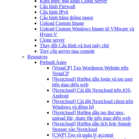
Khôi phục mật khẩu Cloud Server
Cấu hình Firewall
Cấu hình IPv6
Cấu hình băng thông mạng
Upload Custom Image
Upload Custom Windows Image từ VMware và
Hyper-V
Clone server
Thay đổi Cấu hình và loại máy chủ
Truy cập server qua console
Resources
Prebuilt Apps
[VestaCP] Tạo Wordpress Website trên
VestaCP
[Nextcloud] Hướng dẫn login và tạo user
trên giao diện web
[Nextcloud] Cài đặt Nextcloud trên iOS,
Android
[Nextcloud] Cài đặt Nextcloud client trên
Windows và đồng bộ
[Nextcloud] Hướng dẫn tạo thư mục,
upload file, share file trên giao diện web
[Nextcloud] Hướng dẫn tích hợp Simple
Storage vào Nextcloud
[CWP] Tạo và quản lý account