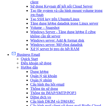
client
Sử dụng Keypair để kết nối Cloud Server
Tạo file system và cấu hình mount volume trong
/etc/fstab
Tạo SSH key trên Ubuntu/Linux
Tăng dung lượng datadisk trong Linux server
Volume – Snapshot
Windows Server - Tăng dung lượng ổ cứng
không cần tắt server
Windows server: Add & format disk
Windows server: Mở rộng datadisk
Xử lý server bị treo do hết RAM
Business Email
Quick Start
Điều khoản sử dụng
Hướng dẫn
Dung lượng
Quản lý tài khoản
Quản lý nhóm
Cấu hình thu hồi email
Thông tin sử dụng
Thông tin IMAP/SMTP/POP3
Dừng dịch vụ
Cấu hình DKIM và DMARC
Cấu hình mail client sử dụng mail Bizfly Cloud