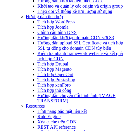
Hướng dẫn khởi tạo tên miền CDN
Khởi tạo và quản lý các origin và origin group
Theo dõi và thống kê lưu lượng sử dụng
Hướng dẫn tích hợp
Tích hợp WordPress
Tích hợp Joomla
Chỉnh cấu hình DNS
Hướng dẫn khởi tạo domain CDN với S3
Hướng dẫn upload SSL Certificate và tích hợp
SSL tự động cho domain CDN tùy biến
Kiểm tra nhanh framework website và kết quả
tích hợp CDN
Tích hợp Drupal
Tích hợp Magento
Tích hợp OpenCart
Tích hợp Prestashop
Tích hợp xenForo
Tích hợp thủ công
Hướng dẫn chuyển đổi hình ảnh (IMAGE
TRANSFORM)
Resources
Tính năng bảo mật liên kết
Rule Engine
Xóa cache trên CDN
REST API reference