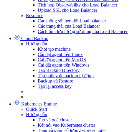
Tích hợp Observability cho Load Balancer
Upload SSL cho Load Balancer
Resource
Các thông số theo dõi Load balancer
Các trạng thái của Load Balancer
Cách tính lưu lượng sử dụng của Load Balancer
Cloud Backup
Hướng dẫn
Khởi tạo machine
Cài đặt agent trên Linux
Cài đặt agent trên MacOS
Cài đặt agent trên Windows
Tạo Backup Directory
Tạo policy để backup tự động
Backup và Restore
Tạo lại access key
Kubernetes Engine
Quick Start
Hướng dẫn
Tạo và xoá cluster
Kết nối vào Kubernetes cluster
Tăng và giảm số lượng worker node