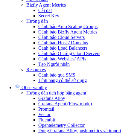
Bizfly Agent Metrics
Cài đặt
Secret Key
Hướng dẫn
Cảnh báo Auto Scaling Groups
Cảnh báo Bizfly Agent Metrics
Cảnh báo Cloud Servers
Cảnh báo Hosts/ Domains
Cảnh báo Load Balancers
Cảnh báo Ổ cứng Cloud Servers
Cảnh báo Websites/ APIs
Tạo Người nhận
Resources
Cảnh báo qua SMS
Tính năng có thể sử dụng
Observability
Hướng dẫn tích hợp bằng agent
Grafana Alloy
Grafana Agent (Flow mode)
Promtail
Vector
Fluentbit
Opentelemetry Collector
Dùng Grafana Alloy push metrics và import