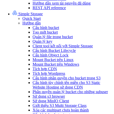
Hướng dẫn xem tài nguyên đã dùng
REST API reference
Simple Storage
Quick Start
Hướng dẫn
Cấu hình bucket
Tạo mới bucket
Quản lý file trong bucket
Quản lý key
Client tool kết nối với Simple Storage
Cấu hình Bucket Lifecycle
Cấu hình Object Lock
Mount Bucket trên Linux
Mount Bucket trên Windows
Tích hợp CDN
Tích hợp Wordpress
Cấu hình phân quyền cho bucket trong S3
Cấu hình tùy chỉnh tên miền cho S3 Static
Website Hosting sử dụng CDN
Phân quyền quản lý bucket cho những subuser
Sử dụng s3 browser
Sử dụng MinIO Client
Giới thiệu S3 Multi Storage Class
Xóa các multipart chưa hoàn thành