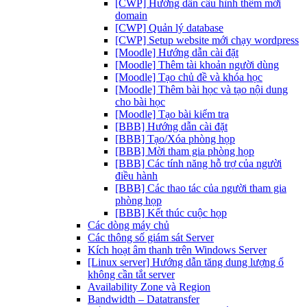
[CWP] Hướng dẫn cấu hình thêm mới
domain
[CWP] Quản lý database
[CWP] Setup website mới chạy wordpress
[Moodle] Hướng dẫn cài đặt
[Moodle] Thêm tài khoản người dùng
[Moodle] Tạo chủ đề và khóa học
[Moodle] Thêm bài học và tạo nội dung
cho bài học
[Moodle] Tạo bài kiểm tra
[BBB] Hướng dẫn cài đặt
[BBB] Tạo/Xóa phòng họp
[BBB] Mời tham gia phòng họp
[BBB] Các tính năng hỗ trợ của người
điều hành
[BBB] Các thao tác của người tham gia
phòng họp
[BBB] Kết thúc cuộc họp
Các dòng máy chủ
Các thông số giám sát Server
Kích hoạt âm thanh trên Windows Server
[Linux server] Hướng dẫn tăng dung lượng ổ
không cần tắt server
Availability Zone và Region
Bandwidth – Datatransfer