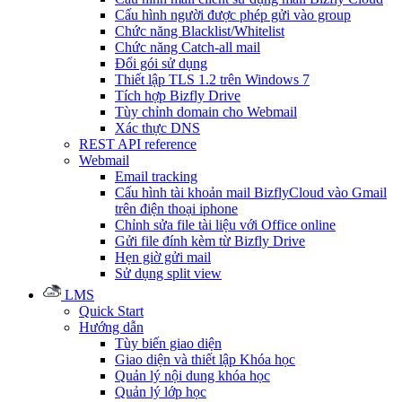
Cấu hình người được phép gửi vào group
Chức năng Blacklist/Whitelist
Chức năng Catch-all mail
Đổi gói sử dụng
Thiết lập TLS 1.2 trên Windows 7
Tích hợp Bizfly Drive
Tùy chỉnh domain cho Webmail
Xác thực DNS
REST API reference
Webmail
Email tracking
Cấu hình tài khoản mail BizflyCloud vào Gmail
trên điện thoại iphone
Chỉnh sửa file tài liệu với Office online
Gửi file đính kèm từ Bizfly Drive
Hẹn giờ gửi mail
Sử dụng split view
LMS
Quick Start
Hướng dẫn
Tùy biến giao diện
Giao diện và thiết lập Khóa học
Quản lý nội dung khóa học
Quản lý lớp học