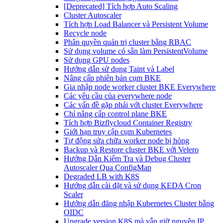
[Deprecated] Tích hợp Auto Scaling
Cluster Autoscaler
Tích hợp Load Balancer và Persistent Volume
Recycle node
Phân quyền quản trị cluster bằng RBAC
Sử dụng volume có sẵn làm PersistentVolume
Sử dụng GPU nodes
Hướng dẫn sử dụng Taint và Label
Nâng cấp phiên bản cụm BKE
Gia nhập node worker cluster BKE Everywhere
Các yêu cầu của everywhere node
Các vấn đề gặp phải với cluster Everywhere
Chỉ nâng cấp control plane BKE
Tích hợp Bizflycloud Container Registry
Giới hạn truy cập cụm Kubernetes
Tự động sửa chữa worker node bị hỏng
Backup và Restore cluster BKE với Velero
Hướng Dẫn Kiểm Tra và Debug Cluster
Autoscaler Qua ConfigMap
Degraded LB with K8S
Hướng dẫn cài đặt và sử dụng KEDA Cron
Scaler
Hướng dẫn đăng nhập Kubernetes Cluster bằng
OIDC
Upgrade version K8S mà vẫn giữ nguyên IP