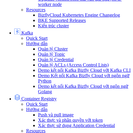
worker node
Resources
BizflyCloud Kubernetes Engine Changelog
BKE Supported Releases
Kiến trúc cluster
Kafka
Quick Start
Hướng dẫn
Quản lý Cluster
Quản lý Topic
Quản lý Credential
Quản lý ACLs (Access Control Lists)
Demo kết nối Kafka Bizfly Cloud với Kafka CLI
Demo Kết nối Kafka Bizfly Cloud với ngôn ngữ
Python
Demo kết nối Kafka Bizfly Cloud với ngôn ngữ
Golang
Container Registry
Quick Start
Hướng dẫn
Push và pull image
Xác thực và phân quyền với token
Xác thực sử dụng Application Credential
Resources