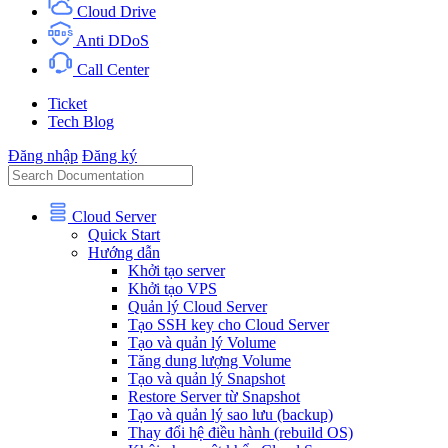
Cloud Drive
Anti DDoS
Call Center
Ticket
Tech Blog
Đăng nhập
Đăng ký
Cloud Server
Quick Start
Hướng dẫn
Khởi tạo server
Khởi tạo VPS
Quản lý Cloud Server
Tạo SSH key cho Cloud Server
Tạo và quản lý Volume
Tăng dung lượng Volume
Tạo và quản lý Snapshot
Restore Server từ Snapshot
Tạo và quản lý sao lưu (backup)
Thay đổi hệ điều hành (rebuild OS)