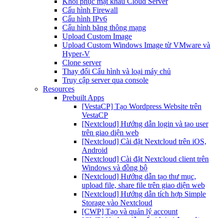
Khôi phục mật khẩu Cloud Server
Cấu hình Firewall
Cấu hình IPv6
Cấu hình băng thông mạng
Upload Custom Image
Upload Custom Windows Image từ VMware và
Hyper-V
Clone server
Thay đổi Cấu hình và loại máy chủ
Truy cập server qua console
Resources
Prebuilt Apps
[VestaCP] Tạo Wordpress Website trên
VestaCP
[Nextcloud] Hướng dẫn login và tạo user
trên giao diện web
[Nextcloud] Cài đặt Nextcloud trên iOS,
Android
[Nextcloud] Cài đặt Nextcloud client trên
Windows và đồng bộ
[Nextcloud] Hướng dẫn tạo thư mục,
upload file, share file trên giao diện web
[Nextcloud] Hướng dẫn tích hợp Simple
Storage vào Nextcloud
[CWP] Tạo và quản lý account