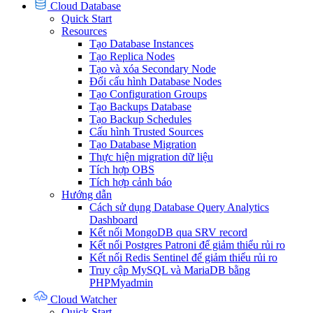
Cloud Database
Quick Start
Resources
Tạo Database Instances
Tạo Replica Nodes
Tạo và xóa Secondary Node
Đổi cấu hình Database Nodes
Tạo Configuration Groups
Tạo Backups Database
Tạo Backup Schedules
Cấu hình Trusted Sources
Tạo Database Migration
Thực hiện migration dữ liệu
Tích hợp OBS
Tích hợp cảnh báo
Hướng dẫn
Cách sử dụng Database Query Analytics
Dashboard
Kết nối MongoDB qua SRV record
Kết nối Postgres Patroni để giảm thiểu rủi ro
Kết nối Redis Sentinel để giảm thiểu rủi ro
Truy cập MySQL và MariaDB bằng
PHPMyadmin
Cloud Watcher
Quick Start