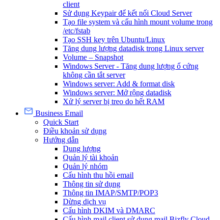
client
Sử dụng Keypair để kết nối Cloud Server
Tạo file system và cấu hình mount volume trong
/etc/fstab
Tạo SSH key trên Ubuntu/Linux
Tăng dung lượng datadisk trong Linux server
Volume – Snapshot
Windows Server - Tăng dung lượng ổ cứng
không cần tắt server
Windows server: Add & format disk
Windows server: Mở rộng datadisk
Xử lý server bị treo do hết RAM
Business Email
Quick Start
Điều khoản sử dụng
Hướng dẫn
Dung lượng
Quản lý tài khoản
Quản lý nhóm
Cấu hình thu hồi email
Thông tin sử dụng
Thông tin IMAP/SMTP/POP3
Dừng dịch vụ
Cấu hình DKIM và DMARC
Cấu hình mail client sử dụng mail Bizfly Cloud