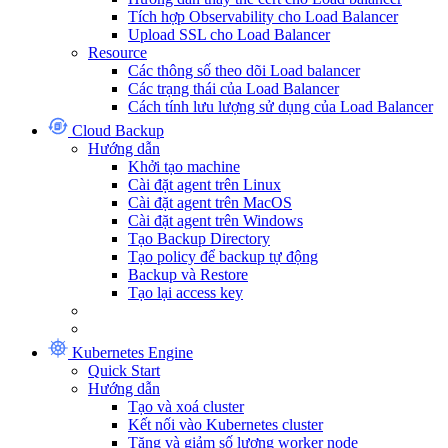
Tích hợp Observability cho Load Balancer
Upload SSL cho Load Balancer
Resource
Các thông số theo dõi Load balancer
Các trạng thái của Load Balancer
Cách tính lưu lượng sử dụng của Load Balancer
Cloud Backup
Hướng dẫn
Khởi tạo machine
Cài đặt agent trên Linux
Cài đặt agent trên MacOS
Cài đặt agent trên Windows
Tạo Backup Directory
Tạo policy để backup tự động
Backup và Restore
Tạo lại access key
Kubernetes Engine
Quick Start
Hướng dẫn
Tạo và xoá cluster
Kết nối vào Kubernetes cluster
Tăng và giảm số lượng worker node