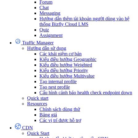
Forum
Chat
Messaging
Hướng dẫn thêm tài khoản người dùng vào hệ
thống Bizfly Cloud LMS
Quiz
Assignment
Traffic Manager
Hướng dẫn sử dụng
Các khái niệm cơ bản
Kiểu điều hướng Geographic
Kiểu điều hướng Weighted
Kiểu điều hướng Priority
Kiểu điều hướng Multivalue
Tạo internal profile
Tạo nest profile
Cấu hình cảnh báo health check endpoint down
Quick start
Resources
Chính sách dùng thử
Bảng giá
Các vị trí được hỗ trợ
CDN
Quick Start