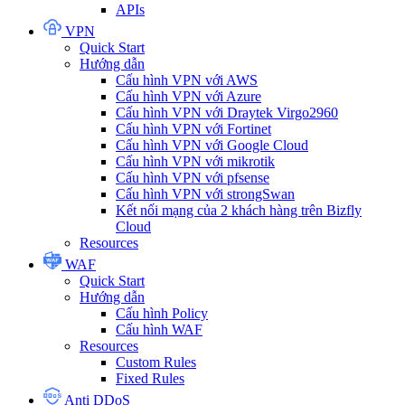
APIs
VPN
Quick Start
Hướng dẫn
Cấu hình VPN với AWS
Cấu hình VPN với Azure
Cấu hình VPN với Draytek Virgo2960
Cấu hình VPN với Fortinet
Cấu hình VPN với Google Cloud
Cấu hình VPN với mikrotik
Cấu hình VPN với pfsense
Cấu hình VPN với strongSwan
Kết nối mạng của 2 khách hàng trên Bizfly
Cloud
Resources
WAF
Quick Start
Hướng dẫn
Cấu hình Policy
Cấu hình WAF
Resources
Custom Rules
Fixed Rules
Anti DDoS