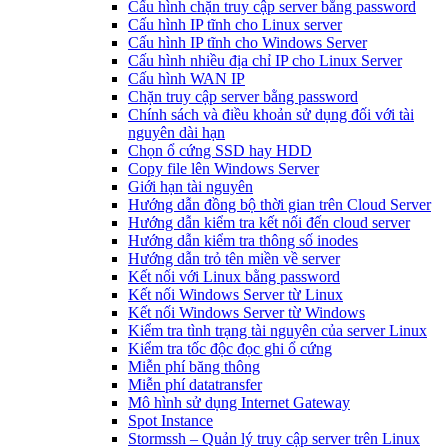
Cấu hình chặn truy cập server bằng password
Cấu hình IP tĩnh cho Linux server
Cấu hình IP tĩnh cho Windows Server
Cấu hình nhiều địa chỉ IP cho Linux Server
Cấu hình WAN IP
Chặn truy cập server bằng password
Chính sách và điều khoản sử dụng đối với tài
nguyên dài hạn
Chọn ổ cứng SSD hay HDD
Copy file lên Windows Server
Giới hạn tài nguyên
Hướng dẫn đồng bộ thời gian trên Cloud Server
Hướng dẫn kiểm tra kết nối đến cloud server
Hướng dẫn kiểm tra thông số inodes
Hướng dẫn trỏ tên miền về server
Kết nối với Linux bằng password
Kết nối Windows Server từ Linux
Kết nối Windows Server từ Windows
Kiểm tra tình trạng tài nguyên của server Linux
Kiểm tra tốc độc đọc ghi ổ cứng
Miễn phí băng thông
Miễn phí datatransfer
Mô hình sử dụng Internet Gateway
Spot Instance
Stormssh – Quản lý truy cập server trên Linux