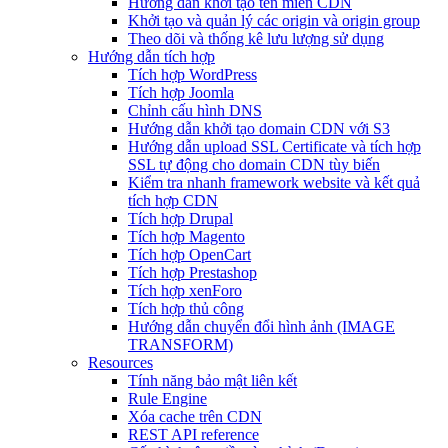
Hướng dẫn khởi tạo tên miền CDN
Khởi tạo và quản lý các origin và origin group
Theo dõi và thống kê lưu lượng sử dụng
Hướng dẫn tích hợp
Tích hợp WordPress
Tích hợp Joomla
Chỉnh cấu hình DNS
Hướng dẫn khởi tạo domain CDN với S3
Hướng dẫn upload SSL Certificate và tích hợp
SSL tự động cho domain CDN tùy biến
Kiểm tra nhanh framework website và kết quả
tích hợp CDN
Tích hợp Drupal
Tích hợp Magento
Tích hợp OpenCart
Tích hợp Prestashop
Tích hợp xenForo
Tích hợp thủ công
Hướng dẫn chuyển đổi hình ảnh (IMAGE
TRANSFORM)
Resources
Tính năng bảo mật liên kết
Rule Engine
Xóa cache trên CDN
REST API reference