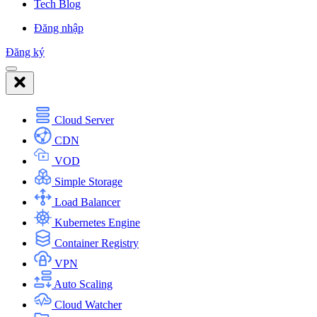
Tech Blog
Đăng nhập
Đăng ký
Cloud Server
CDN
VOD
Simple Storage
Load Balancer
Kubernetes Engine
Container Registry
VPN
Auto Scaling
Cloud Watcher