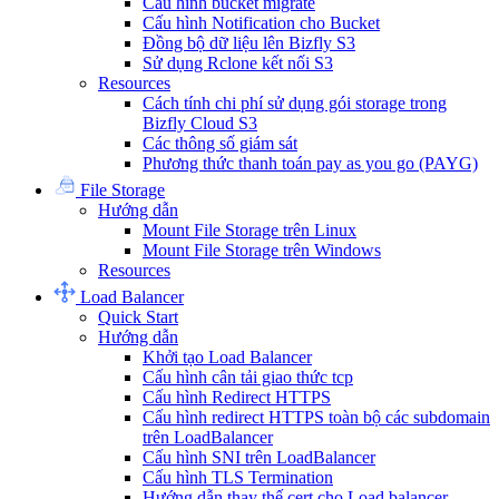
Cấu hình bucket migrate
Cấu hình Notification cho Bucket
Đồng bộ dữ liệu lên Bizfly S3
Sử dụng Rclone kết nối S3
Resources
Cách tính chi phí sử dụng gói storage trong
Bizfly Cloud S3
Các thông số giám sát
Phương thức thanh toán pay as you go (PAYG)
File Storage
Hướng dẫn
Mount File Storage trên Linux
Mount File Storage trên Windows
Resources
Load Balancer
Quick Start
Hướng dẫn
Khởi tạo Load Balancer
Cấu hình cân tải giao thức tcp
Cấu hình Redirect HTTPS
Cấu hình redirect HTTPS toàn bộ các subdomain
trên LoadBalancer
Cấu hình SNI trên LoadBalancer
Cấu hình TLS Termination
Hướng dẫn thay thế cert cho Load balancer