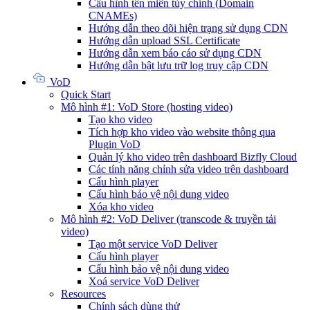
Cấu hình tên miền tùy chỉnh (Domain
CNAMEs)
Hướng dẫn theo dõi hiện trạng sử dụng CDN
Hướng dẫn upload SSL Certificate
Hướng dẫn xem báo cáo sử dụng CDN
Hướng dẫn bật lưu trữ log truy cập CDN
VoD
Quick Start
Mô hình #1: VoD Store (hosting video)
Tạo kho video
Tích hợp kho video vào website thông qua
Plugin VoD
Quản lý kho video trên dashboard Bizfly Cloud
Các tính năng chỉnh sửa video trên dashboard
Cấu hình player
Cấu hình bảo vệ nội dung video
Xóa kho video
Mô hình #2: VoD Deliver (transcode & truyền tải
video)
Tạo một service VoD Deliver
Cấu hình player
Cấu hình bảo vệ nội dung video
Xoá service VoD Deliver
Resources
Chính sách dùng thử