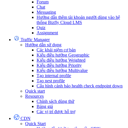
Forum
Chat
Messaging
Hướng dẫn thêm tài khoản người dùng vào hệ
thống Bizfly Cloud LMS
Quiz
Assignment
Traffic Manager
Hướng dẫn sử dụng
Các khái niệm cơ bản
Kiểu điều hướng Geographic
Kiểu điều hướng Weighted
Kiểu điều hướng Priority
Kiểu điều hướng Multivalue
Tạo internal profile
Tạo nest profile
Cấu hình cảnh báo health check endpoint down
Quick start
Resources
Chính sách dùng thử
Bảng giá
Các vị trí được hỗ trợ
CDN
Quick Start