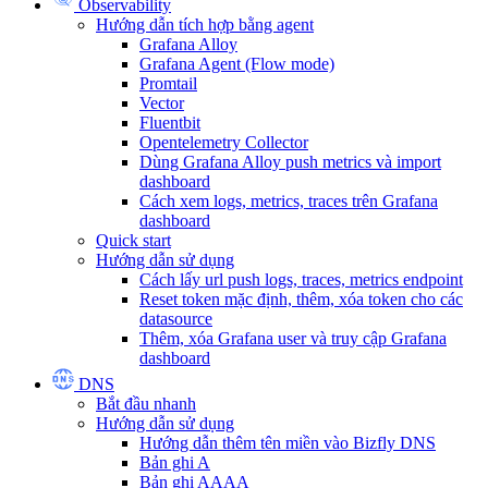
Observability
Hướng dẫn tích hợp bằng agent
Grafana Alloy
Grafana Agent (Flow mode)
Promtail
Vector
Fluentbit
Opentelemetry Collector
Dùng Grafana Alloy push metrics và import
dashboard
Cách xem logs, metrics, traces trên Grafana
dashboard
Quick start
Hướng dẫn sử dụng
Cách lấy url push logs, traces, metrics endpoint
Reset token mặc định, thêm, xóa token cho các
datasource
Thêm, xóa Grafana user và truy cập Grafana
dashboard
DNS
Bắt đầu nhanh
Hướng dẫn sử dụng
Hướng dẫn thêm tên miền vào Bizfly DNS
Bản ghi A
Bản ghi AAAA