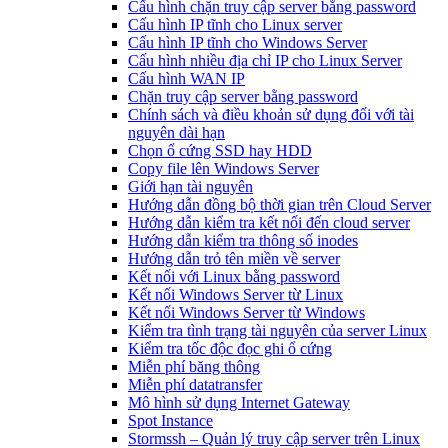
Cấu hình chặn truy cập server bằng password
Cấu hình IP tĩnh cho Linux server
Cấu hình IP tĩnh cho Windows Server
Cấu hình nhiều địa chỉ IP cho Linux Server
Cấu hình WAN IP
Chặn truy cập server bằng password
Chính sách và điều khoản sử dụng đối với tài
nguyên dài hạn
Chọn ổ cứng SSD hay HDD
Copy file lên Windows Server
Giới hạn tài nguyên
Hướng dẫn đồng bộ thời gian trên Cloud Server
Hướng dẫn kiểm tra kết nối đến cloud server
Hướng dẫn kiểm tra thông số inodes
Hướng dẫn trỏ tên miền về server
Kết nối với Linux bằng password
Kết nối Windows Server từ Linux
Kết nối Windows Server từ Windows
Kiểm tra tình trạng tài nguyên của server Linux
Kiểm tra tốc độc đọc ghi ổ cứng
Miễn phí băng thông
Miễn phí datatransfer
Mô hình sử dụng Internet Gateway
Spot Instance
Stormssh – Quản lý truy cập server trên Linux