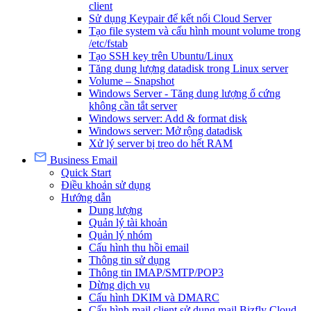
client
Sử dụng Keypair để kết nối Cloud Server
Tạo file system và cấu hình mount volume trong
/etc/fstab
Tạo SSH key trên Ubuntu/Linux
Tăng dung lượng datadisk trong Linux server
Volume – Snapshot
Windows Server - Tăng dung lượng ổ cứng
không cần tắt server
Windows server: Add & format disk
Windows server: Mở rộng datadisk
Xử lý server bị treo do hết RAM
Business Email
Quick Start
Điều khoản sử dụng
Hướng dẫn
Dung lượng
Quản lý tài khoản
Quản lý nhóm
Cấu hình thu hồi email
Thông tin sử dụng
Thông tin IMAP/SMTP/POP3
Dừng dịch vụ
Cấu hình DKIM và DMARC
Cấu hình mail client sử dụng mail Bizfly Cloud