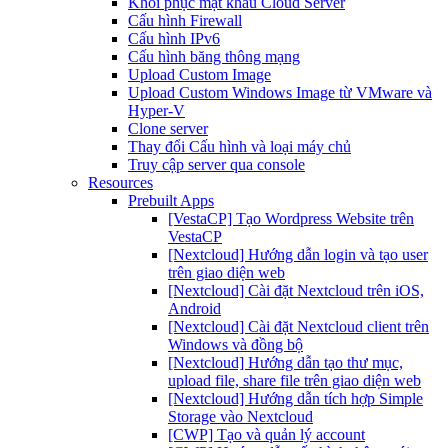
Khôi phục mật khẩu Cloud Server
Cấu hình Firewall
Cấu hình IPv6
Cấu hình băng thông mạng
Upload Custom Image
Upload Custom Windows Image từ VMware và
Hyper-V
Clone server
Thay đổi Cấu hình và loại máy chủ
Truy cập server qua console
Resources
Prebuilt Apps
[VestaCP] Tạo Wordpress Website trên
VestaCP
[Nextcloud] Hướng dẫn login và tạo user
trên giao diện web
[Nextcloud] Cài đặt Nextcloud trên iOS,
Android
[Nextcloud] Cài đặt Nextcloud client trên
Windows và đồng bộ
[Nextcloud] Hướng dẫn tạo thư mục,
upload file, share file trên giao diện web
[Nextcloud] Hướng dẫn tích hợp Simple
Storage vào Nextcloud
[CWP] Tạo và quản lý account