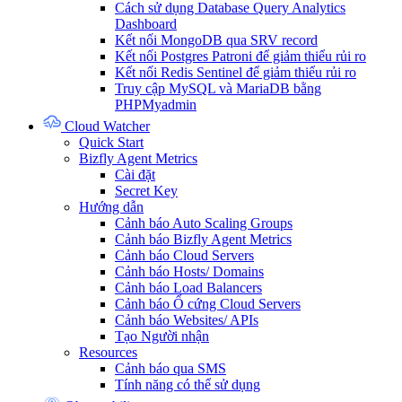
Cách sử dụng Database Query Analytics
Dashboard
Kết nối MongoDB qua SRV record
Kết nối Postgres Patroni để giảm thiểu rủi ro
Kết nối Redis Sentinel để giảm thiểu rủi ro
Truy cập MySQL và MariaDB bằng
PHPMyadmin
Cloud Watcher
Quick Start
Bizfly Agent Metrics
Cài đặt
Secret Key
Hướng dẫn
Cảnh báo Auto Scaling Groups
Cảnh báo Bizfly Agent Metrics
Cảnh báo Cloud Servers
Cảnh báo Hosts/ Domains
Cảnh báo Load Balancers
Cảnh báo Ổ cứng Cloud Servers
Cảnh báo Websites/ APIs
Tạo Người nhận
Resources
Cảnh báo qua SMS
Tính năng có thể sử dụng