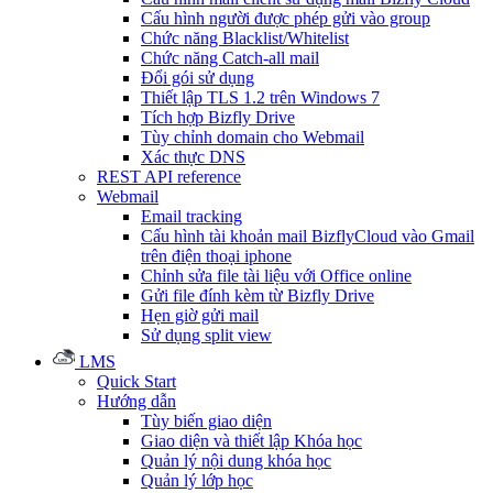
Cấu hình người được phép gửi vào group
Chức năng Blacklist/Whitelist
Chức năng Catch-all mail
Đổi gói sử dụng
Thiết lập TLS 1.2 trên Windows 7
Tích hợp Bizfly Drive
Tùy chỉnh domain cho Webmail
Xác thực DNS
REST API reference
Webmail
Email tracking
Cấu hình tài khoản mail BizflyCloud vào Gmail
trên điện thoại iphone
Chỉnh sửa file tài liệu với Office online
Gửi file đính kèm từ Bizfly Drive
Hẹn giờ gửi mail
Sử dụng split view
LMS
Quick Start
Hướng dẫn
Tùy biến giao diện
Giao diện và thiết lập Khóa học
Quản lý nội dung khóa học
Quản lý lớp học