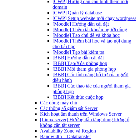
[CWP] Hướng dẫn cấu hình thêm mới
domain
[CWP] Quản lý database
[CWP] Setup website mới chạy wordpress
[Moodle] Hướng dẫn cài đặt
[Moodle] Thêm tài khoản người dùng
[Moodle] Tạo chủ đề và khóa học
[Moodle] Thêm bài học và tạo nội dung
cho bài học
[Moodle] Tạo bài kiểm tra
[BBB] Hướng dẫn cài đặt
[BBB] Tạo/Xóa phòng họp
[BBB] Mời tham gia phòng họp
[BBB] Các tính năng hỗ trợ của người
điều hành
[BBB] Các thao tác của người tham gia
phòng họp
[BBB] Kết thúc cuộc họp
Các dòng máy chủ
Các thông số giám sát Server
Kích hoạt âm thanh trên Windows Server
[Linux server] Hướng dẫn tăng dung lượng ổ
không cần tắt server
Availability Zone và Region
Bandwidth – Datatransfer