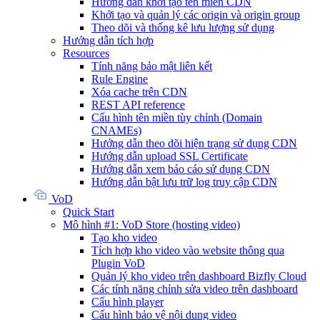
Hướng dẫn khởi tạo tên miền CDN
Khởi tạo và quản lý các origin và origin group
Theo dõi và thống kê lưu lượng sử dụng
Hướng dẫn tích hợp
Resources
Tính năng bảo mật liên kết
Rule Engine
Xóa cache trên CDN
REST API reference
Cấu hình tên miền tùy chỉnh (Domain
CNAMEs)
Hướng dẫn theo dõi hiện trạng sử dụng CDN
Hướng dẫn upload SSL Certificate
Hướng dẫn xem báo cáo sử dụng CDN
Hướng dẫn bật lưu trữ log truy cập CDN
VoD
Quick Start
Mô hình #1: VoD Store (hosting video)
Tạo kho video
Tích hợp kho video vào website thông qua
Plugin VoD
Quản lý kho video trên dashboard Bizfly Cloud
Các tính năng chỉnh sửa video trên dashboard
Cấu hình player
Cấu hình bảo vệ nội dung video