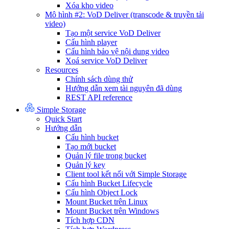
Xóa kho video
Mô hình #2: VoD Deliver (transcode & truyền tải
video)
Tạo một service VoD Deliver
Cấu hình player
Cấu hình bảo vệ nội dung video
Xoá service VoD Deliver
Resources
Chính sách dùng thử
Hướng dẫn xem tài nguyên đã dùng
REST API reference
Simple Storage
Quick Start
Hướng dẫn
Cấu hình bucket
Tạo mới bucket
Quản lý file trong bucket
Quản lý key
Client tool kết nối với Simple Storage
Cấu hình Bucket Lifecycle
Cấu hình Object Lock
Mount Bucket trên Linux
Mount Bucket trên Windows
Tích hợp CDN