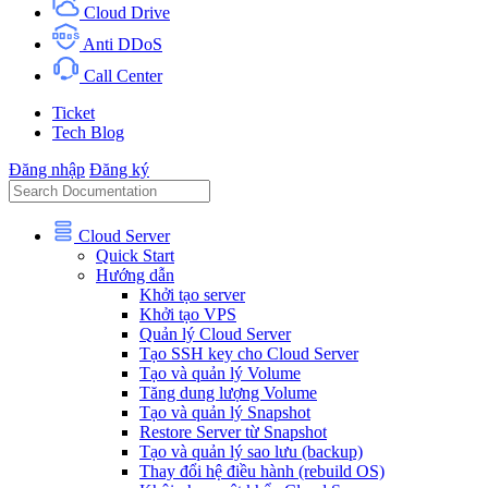
Cloud Drive
Anti DDoS
Call Center
Ticket
Tech Blog
Đăng nhập
Đăng ký
Cloud Server
Quick Start
Hướng dẫn
Khởi tạo server
Khởi tạo VPS
Quản lý Cloud Server
Tạo SSH key cho Cloud Server
Tạo và quản lý Volume
Tăng dung lượng Volume
Tạo và quản lý Snapshot
Restore Server từ Snapshot
Tạo và quản lý sao lưu (backup)
Thay đổi hệ điều hành (rebuild OS)