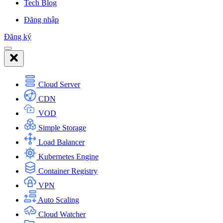
Tech Blog
Đăng nhập
Đăng ký
Cloud Server
CDN
VOD
Simple Storage
Load Balancer
Kubernetes Engine
Container Registry
VPN
Auto Scaling
Cloud Watcher