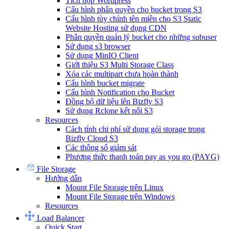
Tích hợp Wordpress
Cấu hình phân quyền cho bucket trong S3
Cấu hình tùy chỉnh tên miền cho S3 Static
Website Hosting sử dụng CDN
Phân quyền quản lý bucket cho những subuser
Sử dụng s3 browser
Sử dụng MinIO Client
Giới thiệu S3 Multi Storage Class
Xóa các multipart chưa hoàn thành
Cấu hình bucket migrate
Cấu hình Notification cho Bucket
Đồng bộ dữ liệu lên Bizfly S3
Sử dụng Rclone kết nối S3
Resources
Cách tính chi phí sử dụng gói storage trong
Bizfly Cloud S3
Các thông số giám sát
Phương thức thanh toán pay as you go (PAYG)
File Storage
Hướng dẫn
Mount File Storage trên Linux
Mount File Storage trên Windows
Resources
Load Balancer
Quick Start