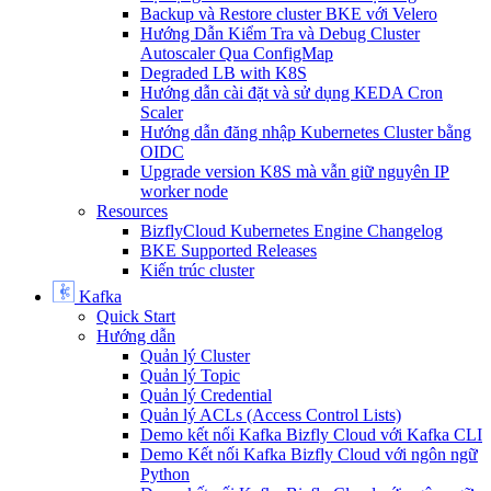
Backup và Restore cluster BKE với Velero
Hướng Dẫn Kiểm Tra và Debug Cluster
Autoscaler Qua ConfigMap
Degraded LB with K8S
Hướng dẫn cài đặt và sử dụng KEDA Cron
Scaler
Hướng dẫn đăng nhập Kubernetes Cluster bằng
OIDC
Upgrade version K8S mà vẫn giữ nguyên IP
worker node
Resources
BizflyCloud Kubernetes Engine Changelog
BKE Supported Releases
Kiến trúc cluster
Kafka
Quick Start
Hướng dẫn
Quản lý Cluster
Quản lý Topic
Quản lý Credential
Quản lý ACLs (Access Control Lists)
Demo kết nối Kafka Bizfly Cloud với Kafka CLI
Demo Kết nối Kafka Bizfly Cloud với ngôn ngữ
Python