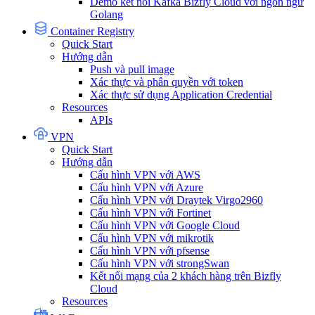
Demo kết nối Kafka Bizfly Cloud với ngôn ngữ
Golang
Container Registry
Quick Start
Hướng dẫn
Push và pull image
Xác thực và phân quyền với token
Xác thực sử dụng Application Credential
Resources
APIs
VPN
Quick Start
Hướng dẫn
Cấu hình VPN với AWS
Cấu hình VPN với Azure
Cấu hình VPN với Draytek Virgo2960
Cấu hình VPN với Fortinet
Cấu hình VPN với Google Cloud
Cấu hình VPN với mikrotik
Cấu hình VPN với pfsense
Cấu hình VPN với strongSwan
Kết nối mạng của 2 khách hàng trên Bizfly
Cloud
Resources