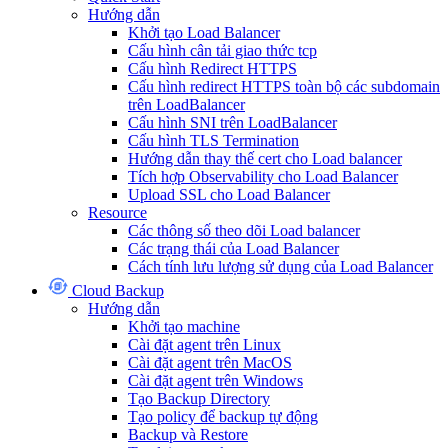
Hướng dẫn
Khởi tạo Load Balancer
Cấu hình cân tải giao thức tcp
Cấu hình Redirect HTTPS
Cấu hình redirect HTTPS toàn bộ các subdomain
trên LoadBalancer
Cấu hình SNI trên LoadBalancer
Cấu hình TLS Termination
Hướng dẫn thay thế cert cho Load balancer
Tích hợp Observability cho Load Balancer
Upload SSL cho Load Balancer
Resource
Các thông số theo dõi Load balancer
Các trạng thái của Load Balancer
Cách tính lưu lượng sử dụng của Load Balancer
Cloud Backup
Hướng dẫn
Khởi tạo machine
Cài đặt agent trên Linux
Cài đặt agent trên MacOS
Cài đặt agent trên Windows
Tạo Backup Directory
Tạo policy để backup tự động
Backup và Restore