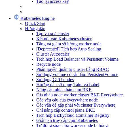
Tạo lại access key
Kubernetes Engine
Quick Start
Hướng dẫn
Tạo và xoá cluster
Kết nối vào Kubernetes cluster
Tăng và giảm số lượng worker node
[Deprecated] Tích hợp Auto Scaling
Cluster Autoscaler
Tích hợp Load Balancer và Persistent Volume
Recycle node
Phân quyền quản trị cluster bằng RBAC
Sử dụng volume có sẵn làm PersistentVolume
Sử dụng GPU nodes
Hướng dẫn sử dụng Taint và Label
Nâng cấp phiên bản cụm BKE
Gia nhập node worker cluster BKE Everywhere
Các yêu cầu của everywhere node
Các vấn đề gặp phải với cluster Everywhere
Chỉ nâng cấp control plane BKE
Tích hợp Bizflycloud Container Registry
Giới hạn truy cập cụm Kubernetes
Tự động sửa chữa worker node bị hỏng