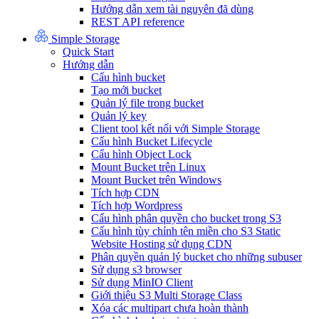
Hướng dẫn xem tài nguyên đã dùng
REST API reference
Simple Storage
Quick Start
Hướng dẫn
Cấu hình bucket
Tạo mới bucket
Quản lý file trong bucket
Quản lý key
Client tool kết nối với Simple Storage
Cấu hình Bucket Lifecycle
Cấu hình Object Lock
Mount Bucket trên Linux
Mount Bucket trên Windows
Tích hợp CDN
Tích hợp Wordpress
Cấu hình phân quyền cho bucket trong S3
Cấu hình tùy chỉnh tên miền cho S3 Static
Website Hosting sử dụng CDN
Phân quyền quản lý bucket cho những subuser
Sử dụng s3 browser
Sử dụng MinIO Client
Giới thiệu S3 Multi Storage Class
Xóa các multipart chưa hoàn thành