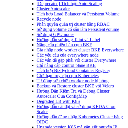
[Deprecated] Tích hợp Auto Scaling
Cluster Autoscaler
Tích hợp Load Balancer và Persistent Volume
Recycle node
Phân quyền quản trị cluster bằng RBAC
Sử dụng volume có sẵn làm PersistentVolume
Sử dụng GPU nodes
Hướng dẫn sử dụng Taint và Label
Nâng cấp phiên bản cụm BKE
Gia nhập node worker cluster BKE Everywhere
Các yêu cầu của everywhere node
Các vấn đề gặp phải với cluster Everywhere
Chỉ nâng cấp control plane BKE
Tích hợp Bizflycloud Container Registry
Giới hạn truy cập cụm Kubernetes
Tự động sửa chữa worker node bị hỏng
Backup và Restore cluster BKE với Velero
Hướng Dẫn Kiểm Tra và Debug Cluster
Autoscaler Qua ConfigMap
Degraded LB with K8S
Hướng dẫn cài đặt và sử dụng KEDA Cron
Scaler
Hướng dẫn đăng nhập Kubernetes Cluster bằng
OIDC
Upgrade version K8S mà vẫn giữ nguyên IP