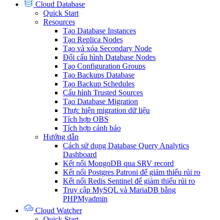
Cloud Database
Quick Start
Resources
Tạo Database Instances
Tạo Replica Nodes
Tạo và xóa Secondary Node
Đổi cấu hình Database Nodes
Tạo Configuration Groups
Tạo Backups Database
Tạo Backup Schedules
Cấu hình Trusted Sources
Tạo Database Migration
Thực hiện migration dữ liệu
Tích hợp OBS
Tích hợp cảnh báo
Hướng dẫn
Cách sử dụng Database Query Analytics
Dashboard
Kết nối MongoDB qua SRV record
Kết nối Postgres Patroni để giảm thiểu rủi ro
Kết nối Redis Sentinel để giảm thiểu rủi ro
Truy cập MySQL và MariaDB bằng
PHPMyadmin
Cloud Watcher
Quick Start