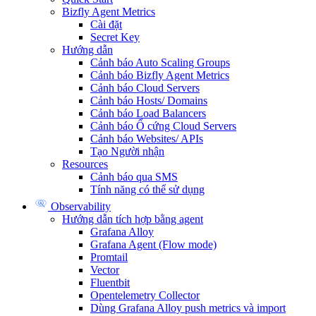
Bizfly Agent Metrics
Cài đặt
Secret Key
Hướng dẫn
Cảnh báo Auto Scaling Groups
Cảnh báo Bizfly Agent Metrics
Cảnh báo Cloud Servers
Cảnh báo Hosts/ Domains
Cảnh báo Load Balancers
Cảnh báo Ổ cứng Cloud Servers
Cảnh báo Websites/ APIs
Tạo Người nhận
Resources
Cảnh báo qua SMS
Tính năng có thể sử dụng
Observability
Hướng dẫn tích hợp bằng agent
Grafana Alloy
Grafana Agent (Flow mode)
Promtail
Vector
Fluentbit
Opentelemetry Collector
Dùng Grafana Alloy push metrics và import