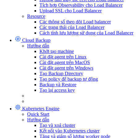
Tích hợp Observability cho Load Balancer
Upload SSL cho Load Balancer
Resource
Các thông số theo dõi Load balancer
Các trạng thái của Load Balancer
Cách tính lưu lượng sử dụng của Load Balancer
Cloud Backup
Hướng dẫn
Khởi tạo machine
Cài đặt agent trên Linux
Cài đặt agent trên MacOS
Cài đặt agent trên Windows
Tạo Backup Directory
Tạo policy để backup tự động
Backup và Restore
Tạo lại access key
Kubernetes Engine
Quick Start
Hướng dẫn
Tạo và xoá cluster
Kết nối vào Kubernetes cluster
Tăng và giảm số lượng worker node