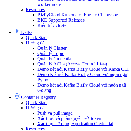
worker node
Resources
BizflyCloud Kubernetes Engine Changelog
BKE Supported Releases
Kiến trúc cluster
Kafka
Quick Start
Hướng dẫn
Quản lý Cluster
Quản lý Topic
Quản lý Credential
Quản lý ACLs (Access Control Lists)
Demo kết nối Kafka Bizfly Cloud với Kafka CLI
Demo Kết nối Kafka Bizfly Cloud với ngôn ngữ
Python
Demo kết nối Kafka Bizfly Cloud với ngôn ngữ
Golang
Container Registry
Quick Start
Hướng dẫn
Push và pull image
Xác thực và phân quyền với token
Xác thực sử dụng Application Credential
Resources