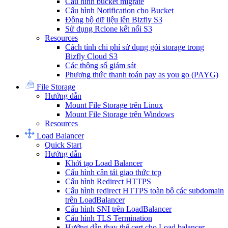
Cấu hình bucket migrate
Cấu hình Notification cho Bucket
Đồng bộ dữ liệu lên Bizfly S3
Sử dụng Rclone kết nối S3
Resources
Cách tính chi phí sử dụng gói storage trong
Bizfly Cloud S3
Các thông số giám sát
Phương thức thanh toán pay as you go (PAYG)
File Storage
Hướng dẫn
Mount File Storage trên Linux
Mount File Storage trên Windows
Resources
Load Balancer
Quick Start
Hướng dẫn
Khởi tạo Load Balancer
Cấu hình cân tải giao thức tcp
Cấu hình Redirect HTTPS
Cấu hình redirect HTTPS toàn bộ các subdomain
trên LoadBalancer
Cấu hình SNI trên LoadBalancer
Cấu hình TLS Termination
Hướng dẫn thay thế cert cho Load balancer