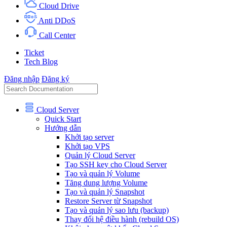
Cloud Drive
Anti DDoS
Call Center
Ticket
Tech Blog
Đăng nhập
Đăng ký
Cloud Server
Quick Start
Hướng dẫn
Khởi tạo server
Khởi tạo VPS
Quản lý Cloud Server
Tạo SSH key cho Cloud Server
Tạo và quản lý Volume
Tăng dung lượng Volume
Tạo và quản lý Snapshot
Restore Server từ Snapshot
Tạo và quản lý sao lưu (backup)
Thay đổi hệ điều hành (rebuild OS)