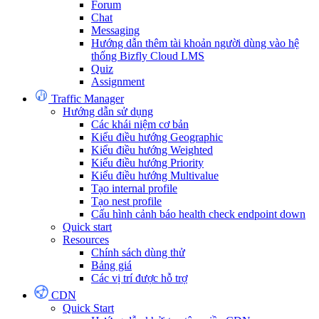
Forum
Chat
Messaging
Hướng dẫn thêm tài khoản người dùng vào hệ
thống Bizfly Cloud LMS
Quiz
Assignment
Traffic Manager
Hướng dẫn sử dụng
Các khái niệm cơ bản
Kiểu điều hướng Geographic
Kiểu điều hướng Weighted
Kiểu điều hướng Priority
Kiểu điều hướng Multivalue
Tạo internal profile
Tạo nest profile
Cấu hình cảnh báo health check endpoint down
Quick start
Resources
Chính sách dùng thử
Bảng giá
Các vị trí được hỗ trợ
CDN
Quick Start