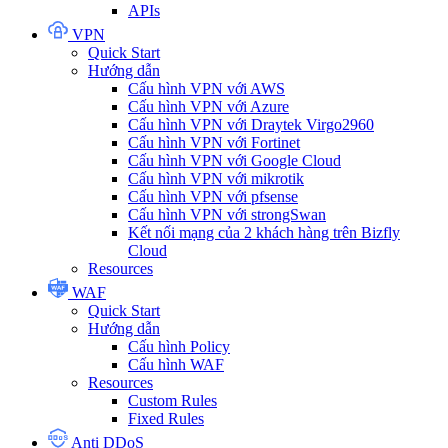
APIs
VPN
Quick Start
Hướng dẫn
Cấu hình VPN với AWS
Cấu hình VPN với Azure
Cấu hình VPN với Draytek Virgo2960
Cấu hình VPN với Fortinet
Cấu hình VPN với Google Cloud
Cấu hình VPN với mikrotik
Cấu hình VPN với pfsense
Cấu hình VPN với strongSwan
Kết nối mạng của 2 khách hàng trên Bizfly
Cloud
Resources
WAF
Quick Start
Hướng dẫn
Cấu hình Policy
Cấu hình WAF
Resources
Custom Rules
Fixed Rules
Anti DDoS