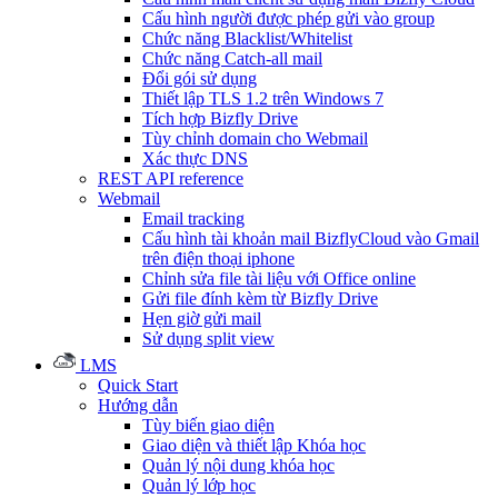
Cấu hình người được phép gửi vào group
Chức năng Blacklist/Whitelist
Chức năng Catch-all mail
Đổi gói sử dụng
Thiết lập TLS 1.2 trên Windows 7
Tích hợp Bizfly Drive
Tùy chỉnh domain cho Webmail
Xác thực DNS
REST API reference
Webmail
Email tracking
Cấu hình tài khoản mail BizflyCloud vào Gmail
trên điện thoại iphone
Chỉnh sửa file tài liệu với Office online
Gửi file đính kèm từ Bizfly Drive
Hẹn giờ gửi mail
Sử dụng split view
LMS
Quick Start
Hướng dẫn
Tùy biến giao diện
Giao diện và thiết lập Khóa học
Quản lý nội dung khóa học
Quản lý lớp học