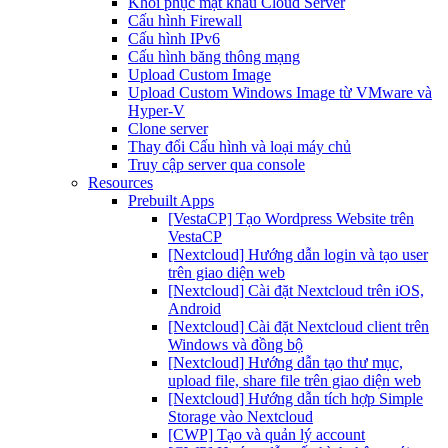
Khôi phục mật khẩu Cloud Server
Cấu hình Firewall
Cấu hình IPv6
Cấu hình băng thông mạng
Upload Custom Image
Upload Custom Windows Image từ VMware và
Hyper-V
Clone server
Thay đổi Cấu hình và loại máy chủ
Truy cập server qua console
Resources
Prebuilt Apps
[VestaCP] Tạo Wordpress Website trên
VestaCP
[Nextcloud] Hướng dẫn login và tạo user
trên giao diện web
[Nextcloud] Cài đặt Nextcloud trên iOS,
Android
[Nextcloud] Cài đặt Nextcloud client trên
Windows và đồng bộ
[Nextcloud] Hướng dẫn tạo thư mục,
upload file, share file trên giao diện web
[Nextcloud] Hướng dẫn tích hợp Simple
Storage vào Nextcloud
[CWP] Tạo và quản lý account