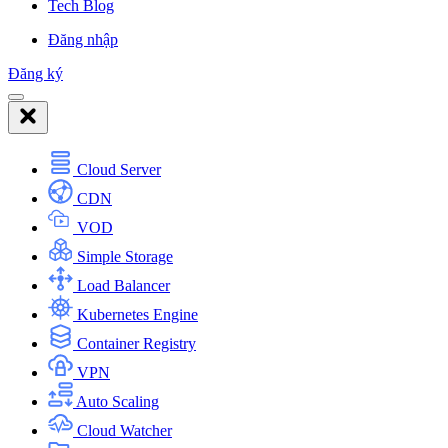
Tech Blog
Đăng nhập
Đăng ký
Cloud Server
CDN
VOD
Simple Storage
Load Balancer
Kubernetes Engine
Container Registry
VPN
Auto Scaling
Cloud Watcher