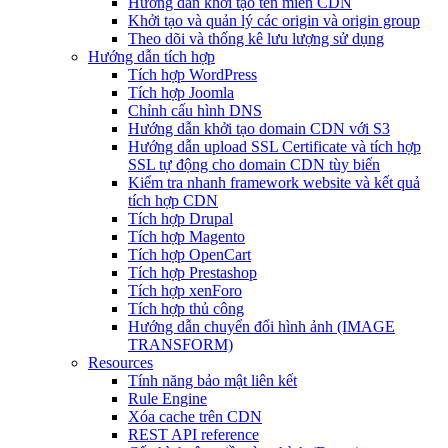
Hướng dẫn khởi tạo tên miền CDN
Khởi tạo và quản lý các origin và origin group
Theo dõi và thống kê lưu lượng sử dụng
Hướng dẫn tích hợp
Tích hợp WordPress
Tích hợp Joomla
Chỉnh cấu hình DNS
Hướng dẫn khởi tạo domain CDN với S3
Hướng dẫn upload SSL Certificate và tích hợp
SSL tự động cho domain CDN tùy biến
Kiểm tra nhanh framework website và kết quả
tích hợp CDN
Tích hợp Drupal
Tích hợp Magento
Tích hợp OpenCart
Tích hợp Prestashop
Tích hợp xenForo
Tích hợp thủ công
Hướng dẫn chuyển đổi hình ảnh (IMAGE
TRANSFORM)
Resources
Tính năng bảo mật liên kết
Rule Engine
Xóa cache trên CDN
REST API reference