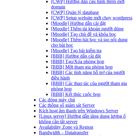
[CWP] Hướng dẫn cấu hình thêm mới
domain
[CWP] Quản lý database
[CWP] Setup website mới chạy wordpress
[Moodle] Hướng dẫn cài đặt
[Moodle] Thêm tài khoản người dùng
[Moodle] Tạo chủ đề và khóa học
[Moodle] Thêm bài học và tạo nội dung
cho bài học
[Moodle] Tạo bài kiểm tra
[BBB] Hướng dẫn cài đặt
[BBB] Tạo/Xóa phòng họp
[BBB] Mời tham gia phòng họp
[BBB] Các tính năng hỗ trợ của người
điều hành
[BBB] Các thao tác của người tham gia
phòng họp
[BBB] Kết thúc cuộc họp
Các dòng máy chủ
Các thông số giám sát Server
Kích hoạt âm thanh trên Windows Server
[Linux server] Hướng dẫn tăng dung lượng ổ
không cần tắt server
Availability Zone và Region
Bandwidth – Datatransfer