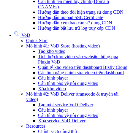
Cấu hình tên miền tùy chỉnh (Domain
CNAMEs)
Hướng dẫn theo dõi hiện trạng sử dụng CDN
Hướng dẫn upload SSL Certificate
Hướng dẫn xem báo cáo sử dụng CDN
Hướng dẫn bật lưu trữ log truy cập CDN
VoD
Quick Start
Mô hình #1: VoD Store (hosting video)
Tạo kho video
Tích hợp kho video vào website thông qua
Plugin VoD
Quản lý kho video trên dashboard Bizfly Cloud
Các tính năng chỉnh sửa video trên dashboard
Cấu hình player
Cấu hình bảo vệ nội dung video
Xóa kho video
Mô hình #2: VoD Deliver (transcode & truyền tải
video)
Tạo một service VoD Deliver
Cấu hình player
Cấu hình bảo vệ nội dung video
Xoá service VoD Deliver
Resources
Chính sách dùng thử