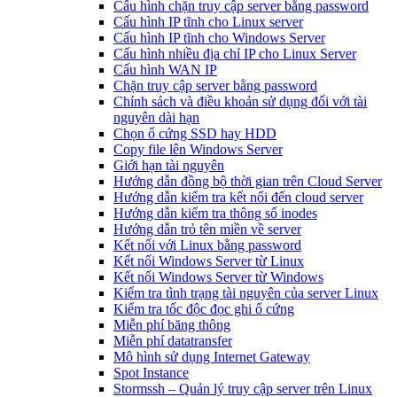
Cấu hình chặn truy cập server bằng password
Cấu hình IP tĩnh cho Linux server
Cấu hình IP tĩnh cho Windows Server
Cấu hình nhiều địa chỉ IP cho Linux Server
Cấu hình WAN IP
Chặn truy cập server bằng password
Chính sách và điều khoản sử dụng đối với tài
nguyên dài hạn
Chọn ổ cứng SSD hay HDD
Copy file lên Windows Server
Giới hạn tài nguyên
Hướng dẫn đồng bộ thời gian trên Cloud Server
Hướng dẫn kiểm tra kết nối đến cloud server
Hướng dẫn kiểm tra thông số inodes
Hướng dẫn trỏ tên miền về server
Kết nối với Linux bằng password
Kết nối Windows Server từ Linux
Kết nối Windows Server từ Windows
Kiểm tra tình trạng tài nguyên của server Linux
Kiểm tra tốc độc đọc ghi ổ cứng
Miễn phí băng thông
Miễn phí datatransfer
Mô hình sử dụng Internet Gateway
Spot Instance
Stormssh – Quản lý truy cập server trên Linux