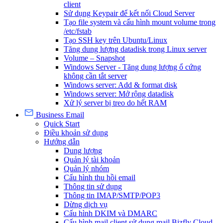
client
Sử dụng Keypair để kết nối Cloud Server
Tạo file system và cấu hình mount volume trong
/etc/fstab
Tạo SSH key trên Ubuntu/Linux
Tăng dung lượng datadisk trong Linux server
Volume – Snapshot
Windows Server - Tăng dung lượng ổ cứng
không cần tắt server
Windows server: Add & format disk
Windows server: Mở rộng datadisk
Xử lý server bị treo do hết RAM
Business Email
Quick Start
Điều khoản sử dụng
Hướng dẫn
Dung lượng
Quản lý tài khoản
Quản lý nhóm
Cấu hình thu hồi email
Thông tin sử dụng
Thông tin IMAP/SMTP/POP3
Dừng dịch vụ
Cấu hình DKIM và DMARC
Cấu hình mail client sử dụng mail Bizfly Cloud