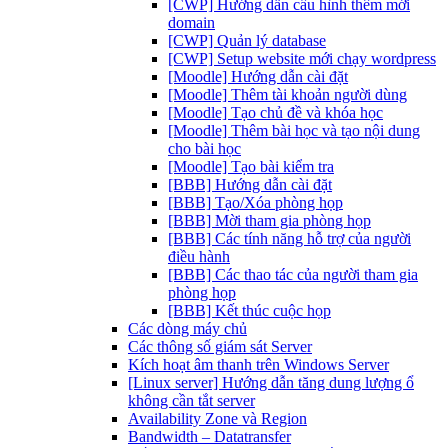
[CWP] Hướng dẫn cấu hình thêm mới
domain
[CWP] Quản lý database
[CWP] Setup website mới chạy wordpress
[Moodle] Hướng dẫn cài đặt
[Moodle] Thêm tài khoản người dùng
[Moodle] Tạo chủ đề và khóa học
[Moodle] Thêm bài học và tạo nội dung
cho bài học
[Moodle] Tạo bài kiểm tra
[BBB] Hướng dẫn cài đặt
[BBB] Tạo/Xóa phòng họp
[BBB] Mời tham gia phòng họp
[BBB] Các tính năng hỗ trợ của người
điều hành
[BBB] Các thao tác của người tham gia
phòng họp
[BBB] Kết thúc cuộc họp
Các dòng máy chủ
Các thông số giám sát Server
Kích hoạt âm thanh trên Windows Server
[Linux server] Hướng dẫn tăng dung lượng ổ
không cần tắt server
Availability Zone và Region
Bandwidth – Datatransfer