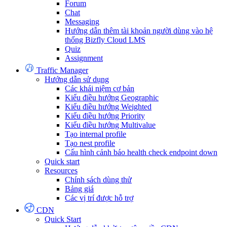
Forum
Chat
Messaging
Hướng dẫn thêm tài khoản người dùng vào hệ
thống Bizfly Cloud LMS
Quiz
Assignment
Traffic Manager
Hướng dẫn sử dụng
Các khái niệm cơ bản
Kiểu điều hướng Geographic
Kiểu điều hướng Weighted
Kiểu điều hướng Priority
Kiểu điều hướng Multivalue
Tạo internal profile
Tạo nest profile
Cấu hình cảnh báo health check endpoint down
Quick start
Resources
Chính sách dùng thử
Bảng giá
Các vị trí được hỗ trợ
CDN
Quick Start