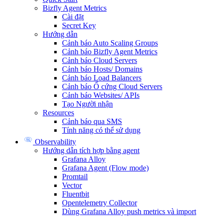
Bizfly Agent Metrics
Cài đặt
Secret Key
Hướng dẫn
Cảnh báo Auto Scaling Groups
Cảnh báo Bizfly Agent Metrics
Cảnh báo Cloud Servers
Cảnh báo Hosts/ Domains
Cảnh báo Load Balancers
Cảnh báo Ổ cứng Cloud Servers
Cảnh báo Websites/ APIs
Tạo Người nhận
Resources
Cảnh báo qua SMS
Tính năng có thể sử dụng
Observability
Hướng dẫn tích hợp bằng agent
Grafana Alloy
Grafana Agent (Flow mode)
Promtail
Vector
Fluentbit
Opentelemetry Collector
Dùng Grafana Alloy push metrics và import