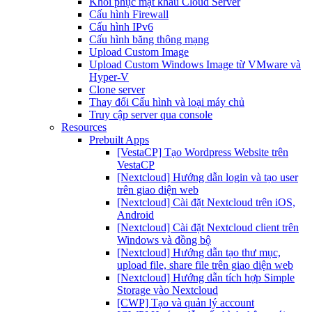
Khôi phục mật khẩu Cloud Server
Cấu hình Firewall
Cấu hình IPv6
Cấu hình băng thông mạng
Upload Custom Image
Upload Custom Windows Image từ VMware và
Hyper-V
Clone server
Thay đổi Cấu hình và loại máy chủ
Truy cập server qua console
Resources
Prebuilt Apps
[VestaCP] Tạo Wordpress Website trên
VestaCP
[Nextcloud] Hướng dẫn login và tạo user
trên giao diện web
[Nextcloud] Cài đặt Nextcloud trên iOS,
Android
[Nextcloud] Cài đặt Nextcloud client trên
Windows và đồng bộ
[Nextcloud] Hướng dẫn tạo thư mục,
upload file, share file trên giao diện web
[Nextcloud] Hướng dẫn tích hợp Simple
Storage vào Nextcloud
[CWP] Tạo và quản lý account