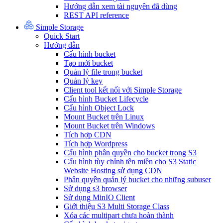
Hướng dẫn xem tài nguyên đã dùng
REST API reference
Simple Storage
Quick Start
Hướng dẫn
Cấu hình bucket
Tạo mới bucket
Quản lý file trong bucket
Quản lý key
Client tool kết nối với Simple Storage
Cấu hình Bucket Lifecycle
Cấu hình Object Lock
Mount Bucket trên Linux
Mount Bucket trên Windows
Tích hợp CDN
Tích hợp Wordpress
Cấu hình phân quyền cho bucket trong S3
Cấu hình tùy chỉnh tên miền cho S3 Static
Website Hosting sử dụng CDN
Phân quyền quản lý bucket cho những subuser
Sử dụng s3 browser
Sử dụng MinIO Client
Giới thiệu S3 Multi Storage Class
Xóa các multipart chưa hoàn thành