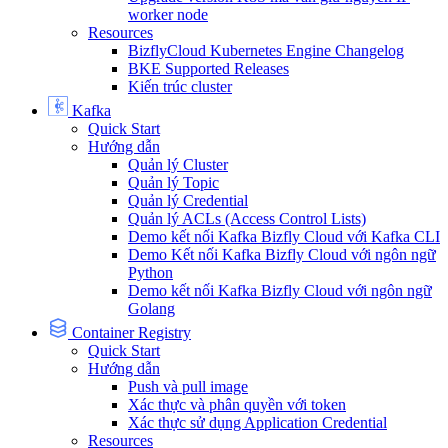
worker node
Resources
BizflyCloud Kubernetes Engine Changelog
BKE Supported Releases
Kiến trúc cluster
Kafka
Quick Start
Hướng dẫn
Quản lý Cluster
Quản lý Topic
Quản lý Credential
Quản lý ACLs (Access Control Lists)
Demo kết nối Kafka Bizfly Cloud với Kafka CLI
Demo Kết nối Kafka Bizfly Cloud với ngôn ngữ
Python
Demo kết nối Kafka Bizfly Cloud với ngôn ngữ
Golang
Container Registry
Quick Start
Hướng dẫn
Push và pull image
Xác thực và phân quyền với token
Xác thực sử dụng Application Credential
Resources