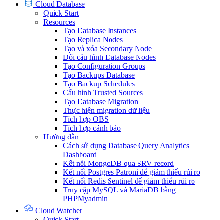
Cloud Database
Quick Start
Resources
Tạo Database Instances
Tạo Replica Nodes
Tạo và xóa Secondary Node
Đổi cấu hình Database Nodes
Tạo Configuration Groups
Tạo Backups Database
Tạo Backup Schedules
Cấu hình Trusted Sources
Tạo Database Migration
Thực hiện migration dữ liệu
Tích hợp OBS
Tích hợp cảnh báo
Hướng dẫn
Cách sử dụng Database Query Analytics
Dashboard
Kết nối MongoDB qua SRV record
Kết nối Postgres Patroni để giảm thiểu rủi ro
Kết nối Redis Sentinel để giảm thiểu rủi ro
Truy cập MySQL và MariaDB bằng
PHPMyadmin
Cloud Watcher
Quick Start