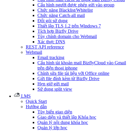
Cấu hình người được phép gửi vào group
Chức năng Blacklist/Whitelist
Chức năng Catch-all mail
Đổi gói sử dụng
Thiết lập TLS 1.2 trên Windows 7
Tích hợp Bizfly Drive
Tùy chỉnh domain cho Webmail
Xác thực DNS
REST API reference
Webmail
Email tracking
Cấu hình tài khoản mail BizflyCloud vào Gmail
trên điện thoại iphone
Chỉnh sửa file tài liệu với Office online
Gửi file đính kèm từ Bizfly Drive
Hẹn giờ gửi mail
Sử dụng split view
LMS
Quick Start
Hướng dẫn
Tùy biến giao diện
Giao diện và thiết lập Khóa học
Quản lý nội dung khóa học
Quản lý lớp học