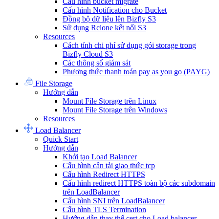
Cấu hình bucket migrate
Cấu hình Notification cho Bucket
Đồng bộ dữ liệu lên Bizfly S3
Sử dụng Rclone kết nối S3
Resources
Cách tính chi phí sử dụng gói storage trong
Bizfly Cloud S3
Các thông số giám sát
Phương thức thanh toán pay as you go (PAYG)
File Storage
Hướng dẫn
Mount File Storage trên Linux
Mount File Storage trên Windows
Resources
Load Balancer
Quick Start
Hướng dẫn
Khởi tạo Load Balancer
Cấu hình cân tải giao thức tcp
Cấu hình Redirect HTTPS
Cấu hình redirect HTTPS toàn bộ các subdomain
trên LoadBalancer
Cấu hình SNI trên LoadBalancer
Cấu hình TLS Termination
Hướng dẫn thay thế cert cho Load balancer