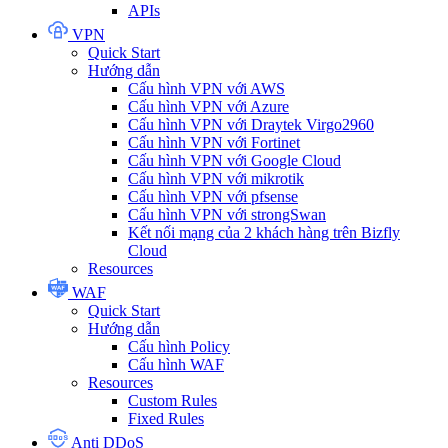
APIs
VPN
Quick Start
Hướng dẫn
Cấu hình VPN với AWS
Cấu hình VPN với Azure
Cấu hình VPN với Draytek Virgo2960
Cấu hình VPN với Fortinet
Cấu hình VPN với Google Cloud
Cấu hình VPN với mikrotik
Cấu hình VPN với pfsense
Cấu hình VPN với strongSwan
Kết nối mạng của 2 khách hàng trên Bizfly
Cloud
Resources
WAF
Quick Start
Hướng dẫn
Cấu hình Policy
Cấu hình WAF
Resources
Custom Rules
Fixed Rules
Anti DDoS