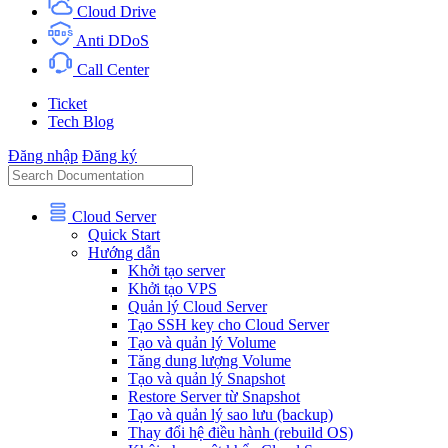
Cloud Drive
Anti DDoS
Call Center
Ticket
Tech Blog
Đăng nhập
Đăng ký
Cloud Server
Quick Start
Hướng dẫn
Khởi tạo server
Khởi tạo VPS
Quản lý Cloud Server
Tạo SSH key cho Cloud Server
Tạo và quản lý Volume
Tăng dung lượng Volume
Tạo và quản lý Snapshot
Restore Server từ Snapshot
Tạo và quản lý sao lưu (backup)
Thay đổi hệ điều hành (rebuild OS)