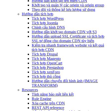
Hướng dẫn khởi tạo tên miền CDN
Khởi tạo và quản lý các origin và origin group
Theo dõi và thống kê lưu lượng sử dụng
Hướng dẫn tích hợp
Tích hợp WordPress
Tích hợp Joomla
Chỉnh cấu hình DNS
Hướng dẫn khởi tạo domain CDN với S3
Hướng dẫn upload SSL Certificate và tích hợp
SSL tự động cho domain CDN tùy biến
Kiểm tra nhanh framework website và kết quả
tích hợp CDN
Tích hợp Drupal
Tích hợp Magento
Tích hợp OpenCart
Tích hợp Prestashop
Tích hợp xenForo
Tích hợp thủ công
Hướng dẫn chuyển đổi hình ảnh (IMAGE
TRANSFORM)
Resources
Tính năng bảo mật liên kết
Rule Engine
Xóa cache trên CDN
REST API reference