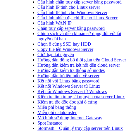
Cấu hình chặn truy cập server bằng password
Cấu hình IP tĩnh cho Linux server
Cấu hình IP tĩnh cho Windows Server
Cấu hình nhiều địa chỉ IP cho Linux Server
Cấu hình WAN IP
Chặn truy cập server bằng password
Chính sách và điều khoản sử dụng đối với tài
nguyên dài hạn
Chọn ổ cứng SSD hay HDD
Copy file lên Windows Server
Giới hạn tài nguyên
Hướng dẫn đồng bộ thời gian trên Cloud Server
Hướng dẫn kiểm tra kết nối đến cloud server
Hướng dẫn kiểm tra thông số inodes
Hướng dẫn trỏ tên miền về server
Kết nối với Linux bằng password
Kết nối Windows Server từ Linux
Kết nối Windows Server từ Windows
Kiểm tra tình trạng tài nguyên của server Linux
Kiểm tra tốc độc đọc ghi ổ cứng
Miễn phí băng thông
Miễn phí datatransfer
Mô hình sử dụng Internet Gateway
Spot Instance
Stormssh – Quản lý truy cập server trên Linux