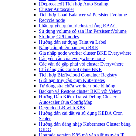
[Deprecated] Tích hợp Auto Scaling
Cluster Autoscaler
Tích hợp Load Balancer và Persistent Volume
Recycle node
Phân quyền quản trị cluster bằng RBAC
Sử dụng volume có sẵn làm PersistentVolume
Sử dụng GPU nodes
Hướng dẫn sử dụng Taint và Label
Nâng cấp phiên bản cụm BKE
Gia nhập node worker cluster BKE Everywhere
Các yêu cầu của everywhere node
Các vấn đề gặp phải với cluster Everywhere
Chỉ nâng cấp control plane BKE
Tích hợp Bizflycloud Container Registry
Giới hạn truy cập cụm Kubernetes
Tự động sửa chữa worker node bị hỏng
Backup và Restore cluster BKE với Velero
Hướng Dẫn Kiểm Tra và Debug Cluster
Autoscaler Qua ConfigMap
Degraded LB with K8S
Hướng dẫn cài đặt và sử dụng KEDA Cron
Scaler
Hướng dẫn đăng nhập Kubernetes Cluster bằng
OIDC
Upgrade version K8S mà vẫn giữ nguyên IP