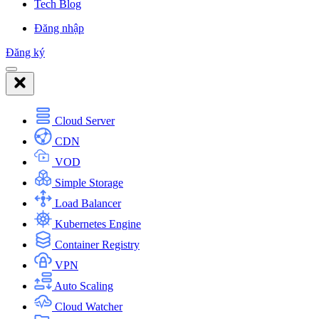
Tech Blog
Đăng nhập
Đăng ký
Cloud Server
CDN
VOD
Simple Storage
Load Balancer
Kubernetes Engine
Container Registry
VPN
Auto Scaling
Cloud Watcher