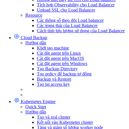
Tích hợp Observability cho Load Balancer
Upload SSL cho Load Balancer
Resource
Các thông số theo dõi Load balancer
Các trạng thái của Load Balancer
Cách tính lưu lượng sử dụng của Load Balancer
Cloud Backup
Hướng dẫn
Khởi tạo machine
Cài đặt agent trên Linux
Cài đặt agent trên MacOS
Cài đặt agent trên Windows
Tạo Backup Directory
Tạo policy để backup tự động
Backup và Restore
Tạo lại access key
Kubernetes Engine
Quick Start
Hướng dẫn
Tạo và xoá cluster
Kết nối vào Kubernetes cluster
Tăng và giảm số lượng worker node