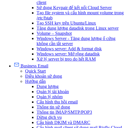
client
Sử dụng Keypair để kết nối Cloud Server
Tạo file system và cấu hình mount volume trong
/etc/fstab
Tạo SSH key trên Ubuntu/Linux
Tăng dung lượng datadisk trong Linux server
Volume – Snapshot
Windows Server - Tăng dung lượng ổ cứng
không cần tắt server
Windows server: Add & format disk
Windows server: Mở rộng datadisk
Xử lý server bị treo do hết RAM
Business Email
Quick Start
Điều khoản sử dụng
Hướng dẫn
Dung lượng
Quản lý tài khoản
Quản lý nhóm
Cấu hình thu hồi email
Thông tin sử dụng
Thông tin IMAP/SMTP/POP3
Dừng dịch vụ
Cấu hình DKIM và DMARC
Cấu hình mail client sử dụng mail Bizfly Cloud