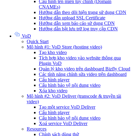
Cấu hình tên miền tùy chỉnh (Domain
CNAMEs)
Hướng dẫn theo dõi hiện trạng sử dụng CDN
Hướng dẫn upload SSL Certificate
Hướng dẫn xem báo cáo sử dụng CDN
Hướng dẫn bật lưu trữ log truy cập CDN
VoD
Quick Start
Mô hình #1: VoD Store (hosting video)
Tạo kho video
Tích hợp kho video vào website thông qua
Plugin VoD
Quản lý kho video trên dashboard Bizfly Cloud
Các tính năng chỉnh sửa video trên dashboard
Cấu hình player
Cấu hình bảo vệ nội dung video
Xóa kho video
Mô hình #2: VoD Deliver (transcode & truyền tải
video)
Tạo một service VoD Deliver
Cấu hình player
Cấu hình bảo vệ nội dung video
Xoá service VoD Deliver
Resources
Chính sách dùng thử