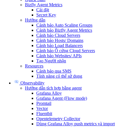
Bizfly Agent Metrics
Cài đặt
Secret Key
Hướng dẫn
Cảnh báo Auto Scaling Groups
Cảnh báo Bizfly Agent Metrics
Cảnh báo Cloud Servers
Cảnh báo Hosts/ Domains
Cảnh báo Load Balancers
Cảnh báo Ổ cứng Cloud Servers
Cảnh báo Websites/ APIs
Tạo Người nhận
Resources
Cảnh báo qua SMS
Tính năng có thể sử dụng
Observability
Hướng dẫn tích hợp bằng agent
Grafana Alloy
Grafana Agent (Flow mode)
Promtail
Vector
Fluentbit
Opentelemetry Collector
Dùng Grafana Alloy push metrics và import