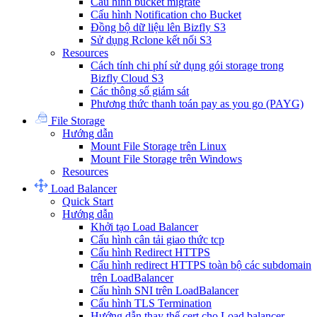
Cấu hình bucket migrate
Cấu hình Notification cho Bucket
Đồng bộ dữ liệu lên Bizfly S3
Sử dụng Rclone kết nối S3
Resources
Cách tính chi phí sử dụng gói storage trong
Bizfly Cloud S3
Các thông số giám sát
Phương thức thanh toán pay as you go (PAYG)
File Storage
Hướng dẫn
Mount File Storage trên Linux
Mount File Storage trên Windows
Resources
Load Balancer
Quick Start
Hướng dẫn
Khởi tạo Load Balancer
Cấu hình cân tải giao thức tcp
Cấu hình Redirect HTTPS
Cấu hình redirect HTTPS toàn bộ các subdomain
trên LoadBalancer
Cấu hình SNI trên LoadBalancer
Cấu hình TLS Termination
Hướng dẫn thay thế cert cho Load balancer