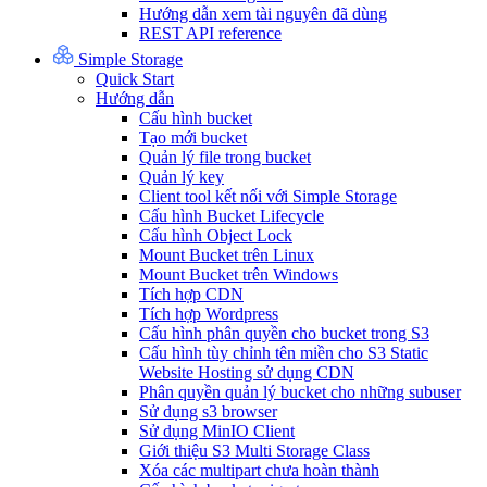
Hướng dẫn xem tài nguyên đã dùng
REST API reference
Simple Storage
Quick Start
Hướng dẫn
Cấu hình bucket
Tạo mới bucket
Quản lý file trong bucket
Quản lý key
Client tool kết nối với Simple Storage
Cấu hình Bucket Lifecycle
Cấu hình Object Lock
Mount Bucket trên Linux
Mount Bucket trên Windows
Tích hợp CDN
Tích hợp Wordpress
Cấu hình phân quyền cho bucket trong S3
Cấu hình tùy chỉnh tên miền cho S3 Static
Website Hosting sử dụng CDN
Phân quyền quản lý bucket cho những subuser
Sử dụng s3 browser
Sử dụng MinIO Client
Giới thiệu S3 Multi Storage Class
Xóa các multipart chưa hoàn thành