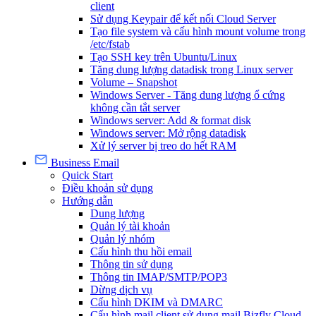
client
Sử dụng Keypair để kết nối Cloud Server
Tạo file system và cấu hình mount volume trong
/etc/fstab
Tạo SSH key trên Ubuntu/Linux
Tăng dung lượng datadisk trong Linux server
Volume – Snapshot
Windows Server - Tăng dung lượng ổ cứng
không cần tắt server
Windows server: Add & format disk
Windows server: Mở rộng datadisk
Xử lý server bị treo do hết RAM
Business Email
Quick Start
Điều khoản sử dụng
Hướng dẫn
Dung lượng
Quản lý tài khoản
Quản lý nhóm
Cấu hình thu hồi email
Thông tin sử dụng
Thông tin IMAP/SMTP/POP3
Dừng dịch vụ
Cấu hình DKIM và DMARC
Cấu hình mail client sử dụng mail Bizfly Cloud