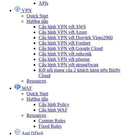
APIs
VPN
Quick Start
Hướng dẫn
Cấu hình VPN với AWS
Cấu hình VPN với Azure
Cấu hình VPN với Draytek Virgo2960
Cấu hình VPN với Fortinet
Cấu hình VPN với Google Cloud
Cấu hình VPN với mikrotik
Cấu hình VPN với pfsense
Cấu hình VPN với strongSwan
Kết nối mạng của 2 khách hàng trên Bizfly
Cloud
Resources
WAF
Quick Start
Hướng dẫn
Cấu hình Policy
Cấu hình WAF
Resources
Custom Rules
Fixed Rules
Anti DDoS