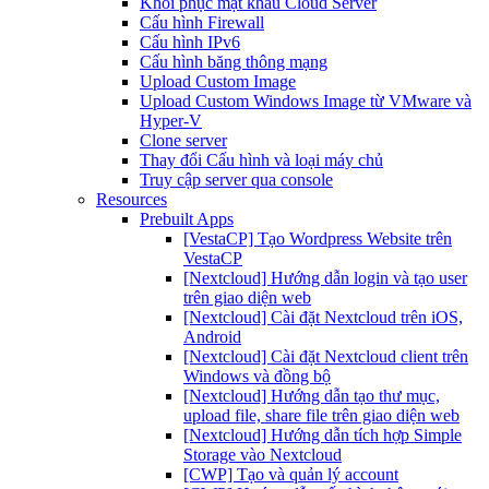
Khôi phục mật khẩu Cloud Server
Cấu hình Firewall
Cấu hình IPv6
Cấu hình băng thông mạng
Upload Custom Image
Upload Custom Windows Image từ VMware và
Hyper-V
Clone server
Thay đổi Cấu hình và loại máy chủ
Truy cập server qua console
Resources
Prebuilt Apps
[VestaCP] Tạo Wordpress Website trên
VestaCP
[Nextcloud] Hướng dẫn login và tạo user
trên giao diện web
[Nextcloud] Cài đặt Nextcloud trên iOS,
Android
[Nextcloud] Cài đặt Nextcloud client trên
Windows và đồng bộ
[Nextcloud] Hướng dẫn tạo thư mục,
upload file, share file trên giao diện web
[Nextcloud] Hướng dẫn tích hợp Simple
Storage vào Nextcloud
[CWP] Tạo và quản lý account