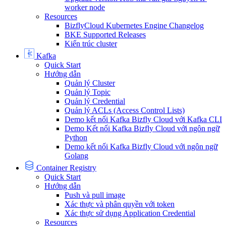
worker node
Resources
BizflyCloud Kubernetes Engine Changelog
BKE Supported Releases
Kiến trúc cluster
Kafka
Quick Start
Hướng dẫn
Quản lý Cluster
Quản lý Topic
Quản lý Credential
Quản lý ACLs (Access Control Lists)
Demo kết nối Kafka Bizfly Cloud với Kafka CLI
Demo Kết nối Kafka Bizfly Cloud với ngôn ngữ
Python
Demo kết nối Kafka Bizfly Cloud với ngôn ngữ
Golang
Container Registry
Quick Start
Hướng dẫn
Push và pull image
Xác thực và phân quyền với token
Xác thực sử dụng Application Credential
Resources