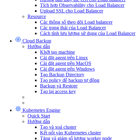
Tích hợp Observability cho Load Balancer
Upload SSL cho Load Balancer
Resource
Các thông số theo dõi Load balancer
Các trạng thái của Load Balancer
Cách tính lưu lượng sử dụng của Load Balancer
Cloud Backup
Hướng dẫn
Khởi tạo machine
Cài đặt agent trên Linux
Cài đặt agent trên MacOS
Cài đặt agent trên Windows
Tạo Backup Directory
Tạo policy để backup tự động
Backup và Restore
Tạo lại access key
Kubernetes Engine
Quick Start
Hướng dẫn
Tạo và xoá cluster
Kết nối vào Kubernetes cluster
Tăng và giảm số lượng worker node