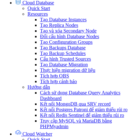
Cloud Database
Quick Start
Resources
Tạo Database Instances
Tạo Replica Nodes
Tạo và xóa Secondary Node
Đổi cấu hình Database Nodes
Tạo Configuration Groups
Tạo Backups Database
Tạo Backup Schedules
Cấu hình Trusted Sources
Tạo Database Migration
Thực hiện migration dữ liệu
Tích hợp OBS
Tích hợp cảnh báo
Hướng dẫn
Cách sử dụng Database Query Analytics
Dashboard
Kết nối MongoDB qua SRV record
Kết nối Postgres Patroni để giảm thiểu rủi ro
Kết nối Redis Sentinel để giảm thiểu rủi ro
Truy cập MySQL và MariaDB bằng
PHPMyadmin
Cloud Watcher
Quick Start