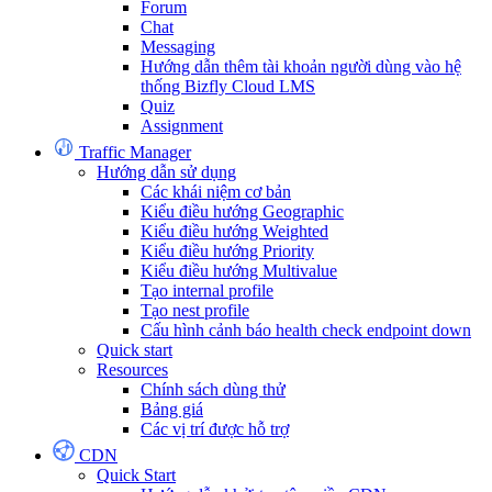
Forum
Chat
Messaging
Hướng dẫn thêm tài khoản người dùng vào hệ
thống Bizfly Cloud LMS
Quiz
Assignment
Traffic Manager
Hướng dẫn sử dụng
Các khái niệm cơ bản
Kiểu điều hướng Geographic
Kiểu điều hướng Weighted
Kiểu điều hướng Priority
Kiểu điều hướng Multivalue
Tạo internal profile
Tạo nest profile
Cấu hình cảnh báo health check endpoint down
Quick start
Resources
Chính sách dùng thử
Bảng giá
Các vị trí được hỗ trợ
CDN
Quick Start