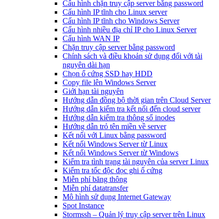
Cấu hình chặn truy cập server bằng password
Cấu hình IP tĩnh cho Linux server
Cấu hình IP tĩnh cho Windows Server
Cấu hình nhiều địa chỉ IP cho Linux Server
Cấu hình WAN IP
Chặn truy cập server bằng password
Chính sách và điều khoản sử dụng đối với tài
nguyên dài hạn
Chọn ổ cứng SSD hay HDD
Copy file lên Windows Server
Giới hạn tài nguyên
Hướng dẫn đồng bộ thời gian trên Cloud Server
Hướng dẫn kiểm tra kết nối đến cloud server
Hướng dẫn kiểm tra thông số inodes
Hướng dẫn trỏ tên miền về server
Kết nối với Linux bằng password
Kết nối Windows Server từ Linux
Kết nối Windows Server từ Windows
Kiểm tra tình trạng tài nguyên của server Linux
Kiểm tra tốc độc đọc ghi ổ cứng
Miễn phí băng thông
Miễn phí datatransfer
Mô hình sử dụng Internet Gateway
Spot Instance
Stormssh – Quản lý truy cập server trên Linux