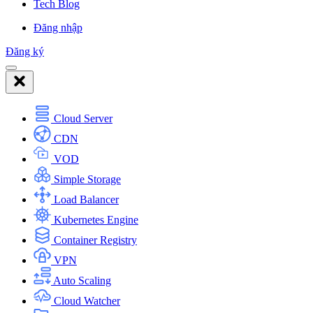
Tech Blog
Đăng nhập
Đăng ký
Cloud Server
CDN
VOD
Simple Storage
Load Balancer
Kubernetes Engine
Container Registry
VPN
Auto Scaling
Cloud Watcher