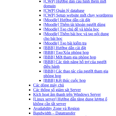
[CWP] Hướng dẫn cấu hình thêm mới
domain
[CWP] Quản lý database
[CWP] Setup website mới chạy wordpress
[Moodle] Hướng dẫn cài đặt
[Moodle] Thêm tài khoản người dùng
[Moodle] Tạo chủ đề và khóa học
[Moodle] Thêm bài học và tạo nội dung
cho bài học
[Moodle] Tạo bài kiểm tra
[BBB] Hướng dẫn cài đặt
[BBB] Tạo/Xóa phòng họp
[BBB] Mời tham gia phòng họp
[BBB] Các tính năng hỗ trợ của người
điều hành
[BBB] Các thao tác của người tham gia
phòng họp
[BBB] Kết thúc cuộc họp
Các dòng máy chủ
Các thông số giám sát Server
Kích hoạt âm thanh trên Windows Server
[Linux server] Hướng dẫn tăng dung lượng ổ
không cần tắt server
Availability Zone và Region
Bandwidth – Datatransfer