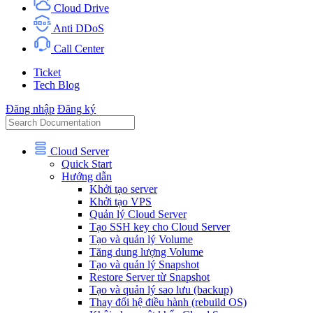
Cloud Drive
Anti DDoS
Call Center
Ticket
Tech Blog
Đăng nhập
Đăng ký
Cloud Server
Quick Start
Hướng dẫn
Khởi tạo server
Khởi tạo VPS
Quản lý Cloud Server
Tạo SSH key cho Cloud Server
Tạo và quản lý Volume
Tăng dung lượng Volume
Tạo và quản lý Snapshot
Restore Server từ Snapshot
Tạo và quản lý sao lưu (backup)
Thay đổi hệ điều hành (rebuild OS)