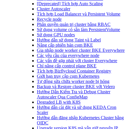
[Deprecated] Tích hợp Auto Scaling
Cluster Autoscaler
Tích hợp Load Balancer và Persistent Volume
Recycle node
Phân quyền quản trị cluster bằng RBAC
Sử dụng volume có sẵn làm PersistentVolume
Sử dụng GPU nodes
Hướng dẫn sử dụng Taint và Label
Nâng cấp phiên bản cụm BKE
Gia nhập node worker cluster BKE Everywhere
Các yêu cầu của everywhere node
Các vấn đề gặp phải với cluster Everywhere
Chỉ nâng cấp control plane BKE
Tích hợp Bizflycloud Container Registry
Giới hạn truy cập cụm Kubernetes
Tự động sửa chữa worker node bị hỏng
Backup và Restore cluster BKE với Velero
Hướng Dẫn Kiểm Tra và Debug Cluster
Autoscaler Qua ConfigMap
Degraded LB with K8S
Hướng dẫn cài đặt và sử dụng KEDA Cron
Scaler
Hướng dẫn đăng nhập Kubernetes Cluster bằng
OIDC
Upgrade version K8S mà vẫn giữ nguyên IP