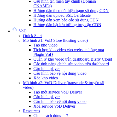
Cấu hình tên miền tùy chỉnh (Domain
CNAMEs)
Hướng dẫn theo dõi hiện trạng sử dụng CDN
Hướng dẫn upload SSL Certificate
Hướng dẫn xem báo cáo sử dụng CDN
Hướng dẫn bật lưu trữ log truy cập CDN
VoD
Quick Start
Mô hình #1: VoD Store (hosting video)
Tạo kho video
Tích hợp kho video vào website thông qua
Plugin VoD
Quản lý kho video trên dashboard Bizfly Cloud
Các tính năng chỉnh sửa video trên dashboard
Cấu hình player
Cấu hình bảo vệ nội dung video
Xóa kho video
Mô hình #2: VoD Deliver (transcode & truyền tải
video)
Tạo một service VoD Deliver
Cấu hình player
Cấu hình bảo vệ nội dung video
Xoá service VoD Deliver
Resources
Chính sách dùng thử