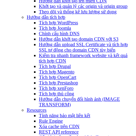
Hướng dẫn khởi tạo tên miền CDN
Khởi tạo và quản lý các origin và origin group
Theo dõi và thống kê lưu lượng sử dụng
Hướng dẫn tích hợp
Tích hợp WordPress
Tích hợp Joomla
Chỉnh cấu hình DNS
Hướng dẫn khởi tạo domain CDN với S3
Hướng dẫn upload SSL Certificate và tích hợp
SSL tự động cho domain CDN tùy biến
Kiểm tra nhanh framework website và kết quả
tích hợp CDN
Tích hợp Drupal
Tích hợp Magento
Tích hợp OpenCart
Tích hợp Prestashop
Tích hợp xenForo
Tích hợp thủ công
Hướng dẫn chuyển đổi hình ảnh (IMAGE
TRANSFORM)
Resources
Tính năng bảo mật liên kết
Rule Engine
Xóa cache trên CDN
REST API reference