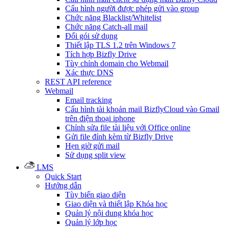
Cấu hình người được phép gửi vào group
Chức năng Blacklist/Whitelist
Chức năng Catch-all mail
Đổi gói sử dụng
Thiết lập TLS 1.2 trên Windows 7
Tích hợp Bizfly Drive
Tùy chỉnh domain cho Webmail
Xác thực DNS
REST API reference
Webmail
Email tracking
Cấu hình tài khoản mail BizflyCloud vào Gmail
trên điện thoại iphone
Chỉnh sửa file tài liệu với Office online
Gửi file đính kèm từ Bizfly Drive
Hẹn giờ gửi mail
Sử dụng split view
LMS
Quick Start
Hướng dẫn
Tùy biến giao diện
Giao diện và thiết lập Khóa học
Quản lý nội dung khóa học
Quản lý lớp học