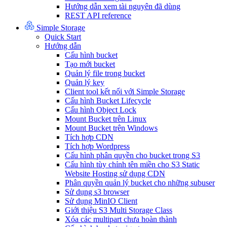
Hướng dẫn xem tài nguyên đã dùng
REST API reference
Simple Storage
Quick Start
Hướng dẫn
Cấu hình bucket
Tạo mới bucket
Quản lý file trong bucket
Quản lý key
Client tool kết nối với Simple Storage
Cấu hình Bucket Lifecycle
Cấu hình Object Lock
Mount Bucket trên Linux
Mount Bucket trên Windows
Tích hợp CDN
Tích hợp Wordpress
Cấu hình phân quyền cho bucket trong S3
Cấu hình tùy chỉnh tên miền cho S3 Static
Website Hosting sử dụng CDN
Phân quyền quản lý bucket cho những subuser
Sử dụng s3 browser
Sử dụng MinIO Client
Giới thiệu S3 Multi Storage Class
Xóa các multipart chưa hoàn thành