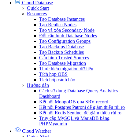
Cloud Database
Quick Start
Resources
Tạo Database Instances
Tạo Replica Nodes
Tạo và xóa Secondary Node
Đổi cấu hình Database Nodes
Tạo Configuration Groups
Tạo Backups Database
Tạo Backup Schedules
Cấu hình Trusted Sources
Tạo Database Migration
Thực hiện migration dữ liệu
Tích hợp OBS
Tích hợp cảnh báo
Hướng dẫn
Cách sử dụng Database Query Analytics
Dashboard
Kết nối MongoDB qua SRV record
Kết nối Postgres Patroni để giảm thiểu rủi ro
Kết nối Redis Sentinel để giảm thiểu rủi ro
Truy cập MySQL và MariaDB bằng
PHPMyadmin
Cloud Watcher
Quick Start