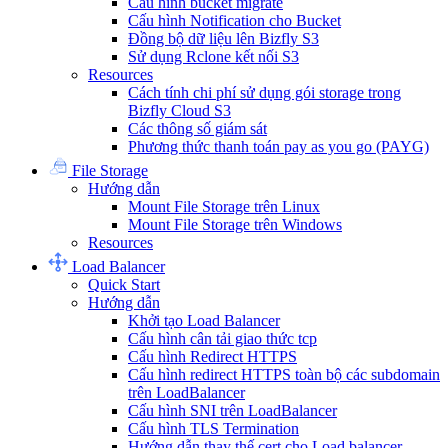
Cấu hình bucket migrate
Cấu hình Notification cho Bucket
Đồng bộ dữ liệu lên Bizfly S3
Sử dụng Rclone kết nối S3
Resources
Cách tính chi phí sử dụng gói storage trong
Bizfly Cloud S3
Các thông số giám sát
Phương thức thanh toán pay as you go (PAYG)
File Storage
Hướng dẫn
Mount File Storage trên Linux
Mount File Storage trên Windows
Resources
Load Balancer
Quick Start
Hướng dẫn
Khởi tạo Load Balancer
Cấu hình cân tải giao thức tcp
Cấu hình Redirect HTTPS
Cấu hình redirect HTTPS toàn bộ các subdomain
trên LoadBalancer
Cấu hình SNI trên LoadBalancer
Cấu hình TLS Termination
Hướng dẫn thay thế cert cho Load balancer