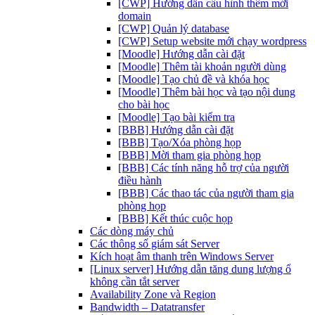
[CWP] Hướng dẫn cấu hình thêm mới
domain
[CWP] Quản lý database
[CWP] Setup website mới chạy wordpress
[Moodle] Hướng dẫn cài đặt
[Moodle] Thêm tài khoản người dùng
[Moodle] Tạo chủ đề và khóa học
[Moodle] Thêm bài học và tạo nội dung
cho bài học
[Moodle] Tạo bài kiểm tra
[BBB] Hướng dẫn cài đặt
[BBB] Tạo/Xóa phòng họp
[BBB] Mời tham gia phòng họp
[BBB] Các tính năng hỗ trợ của người
điều hành
[BBB] Các thao tác của người tham gia
phòng họp
[BBB] Kết thúc cuộc họp
Các dòng máy chủ
Các thông số giám sát Server
Kích hoạt âm thanh trên Windows Server
[Linux server] Hướng dẫn tăng dung lượng ổ
không cần tắt server
Availability Zone và Region
Bandwidth – Datatransfer