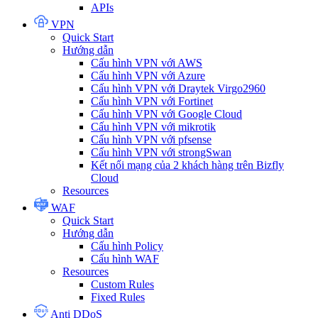
APIs
VPN
Quick Start
Hướng dẫn
Cấu hình VPN với AWS
Cấu hình VPN với Azure
Cấu hình VPN với Draytek Virgo2960
Cấu hình VPN với Fortinet
Cấu hình VPN với Google Cloud
Cấu hình VPN với mikrotik
Cấu hình VPN với pfsense
Cấu hình VPN với strongSwan
Kết nối mạng của 2 khách hàng trên Bizfly
Cloud
Resources
WAF
Quick Start
Hướng dẫn
Cấu hình Policy
Cấu hình WAF
Resources
Custom Rules
Fixed Rules
Anti DDoS