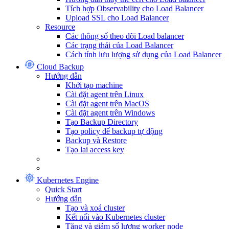
Tích hợp Observability cho Load Balancer
Upload SSL cho Load Balancer
Resource
Các thông số theo dõi Load balancer
Các trạng thái của Load Balancer
Cách tính lưu lượng sử dụng của Load Balancer
Cloud Backup
Hướng dẫn
Khởi tạo machine
Cài đặt agent trên Linux
Cài đặt agent trên MacOS
Cài đặt agent trên Windows
Tạo Backup Directory
Tạo policy để backup tự động
Backup và Restore
Tạo lại access key
Kubernetes Engine
Quick Start
Hướng dẫn
Tạo và xoá cluster
Kết nối vào Kubernetes cluster
Tăng và giảm số lượng worker node