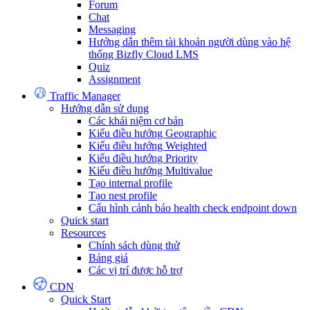
Forum
Chat
Messaging
Hướng dẫn thêm tài khoản người dùng vào hệ
thống Bizfly Cloud LMS
Quiz
Assignment
Traffic Manager
Hướng dẫn sử dụng
Các khái niệm cơ bản
Kiểu điều hướng Geographic
Kiểu điều hướng Weighted
Kiểu điều hướng Priority
Kiểu điều hướng Multivalue
Tạo internal profile
Tạo nest profile
Cấu hình cảnh báo health check endpoint down
Quick start
Resources
Chính sách dùng thử
Bảng giá
Các vị trí được hỗ trợ
CDN
Quick Start