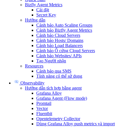
Bizfly Agent Metrics
Cài đặt
Secret Key
Hướng dẫn
Cảnh báo Auto Scaling Groups
Cảnh báo Bizfly Agent Metrics
Cảnh báo Cloud Servers
Cảnh báo Hosts/ Domains
Cảnh báo Load Balancers
Cảnh báo Ổ cứng Cloud Servers
Cảnh báo Websites/ APIs
Tạo Người nhận
Resources
Cảnh báo qua SMS
Tính năng có thể sử dụng
Observability
Hướng dẫn tích hợp bằng agent
Grafana Alloy
Grafana Agent (Flow mode)
Promtail
Vector
Fluentbit
Opentelemetry Collector
Dùng Grafana Alloy push metrics và import