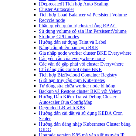
[Deprecated] Tích hợp Auto Scaling
Cluster Autoscaler
Tích hợp Load Balancer và Persistent Volume
Recycle node
Phân quyền quản trị cluster bằng RBAC
Sử dụng volume có sẵn làm PersistentVolume
Sử dụng GPU nodes
Hướng dẫn sử dụng Taint và Label
Nâng cấp phiên bản cụm BKE
Gia nhập node worker cluster BKE Everywhere
Các yêu cầu của everywhere node
Các vấn đề gặp phải với cluster Everywhere
Chỉ nâng cấp control plane BKE
Tích hợp Bizflycloud Container Registry
Giới hạn truy cập cụm Kubernetes
Tự động sửa chữa worker node bị hỏng
Backup và Restore cluster BKE với Velero
Hướng Dẫn Kiểm Tra và Debug Cluster
Autoscaler Qua ConfigMap
Degraded LB with K8S
Hướng dẫn cài đặt và sử dụng KEDA Cron
Scaler
Hướng dẫn đăng nhập Kubernetes Cluster bằng
OIDC
Upgrade version K8S mà vẫn giữ nguyên IP