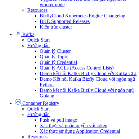
worker node
Resources
BizflyCloud Kubernetes Engine Changelog
BKE Supported Releases
Kiến trúc cluster
Kafka
Quick Start
Hướng dẫn
Quản lý Cluster
Quản lý Topic
Quản lý Credential
Quản lý ACLs (Access Control Lists)
Demo kết nối Kafka Bizfly Cloud với Kafka CLI
Demo Kết nối Kafka Bizfly Cloud với ngôn ngữ
Python
Demo kết nối Kafka Bizfly Cloud với ngôn ngữ
Golang
Container Registry
Quick Start
Hướng dẫn
Push và pull image
Xác thực và phân quyền với token
Xác thực sử dụng Application Credential
Resources