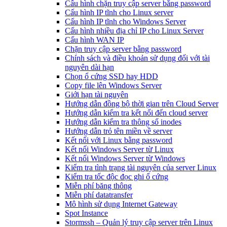
Cấu hình chặn truy cập server bằng password
Cấu hình IP tĩnh cho Linux server
Cấu hình IP tĩnh cho Windows Server
Cấu hình nhiều địa chỉ IP cho Linux Server
Cấu hình WAN IP
Chặn truy cập server bằng password
Chính sách và điều khoản sử dụng đối với tài
nguyên dài hạn
Chọn ổ cứng SSD hay HDD
Copy file lên Windows Server
Giới hạn tài nguyên
Hướng dẫn đồng bộ thời gian trên Cloud Server
Hướng dẫn kiểm tra kết nối đến cloud server
Hướng dẫn kiểm tra thông số inodes
Hướng dẫn trỏ tên miền về server
Kết nối với Linux bằng password
Kết nối Windows Server từ Linux
Kết nối Windows Server từ Windows
Kiểm tra tình trạng tài nguyên của server Linux
Kiểm tra tốc độc đọc ghi ổ cứng
Miễn phí băng thông
Miễn phí datatransfer
Mô hình sử dụng Internet Gateway
Spot Instance
Stormssh – Quản lý truy cập server trên Linux