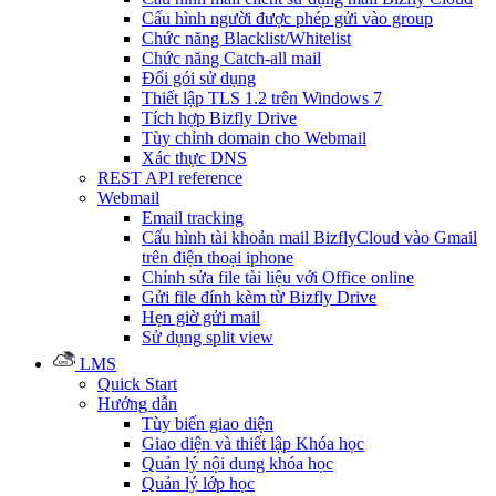
Cấu hình người được phép gửi vào group
Chức năng Blacklist/Whitelist
Chức năng Catch-all mail
Đổi gói sử dụng
Thiết lập TLS 1.2 trên Windows 7
Tích hợp Bizfly Drive
Tùy chỉnh domain cho Webmail
Xác thực DNS
REST API reference
Webmail
Email tracking
Cấu hình tài khoản mail BizflyCloud vào Gmail
trên điện thoại iphone
Chỉnh sửa file tài liệu với Office online
Gửi file đính kèm từ Bizfly Drive
Hẹn giờ gửi mail
Sử dụng split view
LMS
Quick Start
Hướng dẫn
Tùy biến giao diện
Giao diện và thiết lập Khóa học
Quản lý nội dung khóa học
Quản lý lớp học