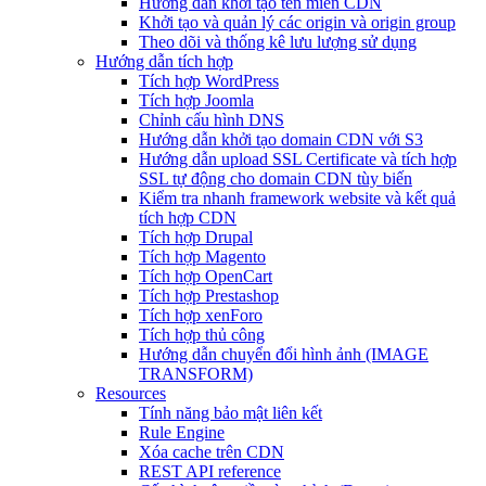
Hướng dẫn khởi tạo tên miền CDN
Khởi tạo và quản lý các origin và origin group
Theo dõi và thống kê lưu lượng sử dụng
Hướng dẫn tích hợp
Tích hợp WordPress
Tích hợp Joomla
Chỉnh cấu hình DNS
Hướng dẫn khởi tạo domain CDN với S3
Hướng dẫn upload SSL Certificate và tích hợp
SSL tự động cho domain CDN tùy biến
Kiểm tra nhanh framework website và kết quả
tích hợp CDN
Tích hợp Drupal
Tích hợp Magento
Tích hợp OpenCart
Tích hợp Prestashop
Tích hợp xenForo
Tích hợp thủ công
Hướng dẫn chuyển đổi hình ảnh (IMAGE
TRANSFORM)
Resources
Tính năng bảo mật liên kết
Rule Engine
Xóa cache trên CDN
REST API reference