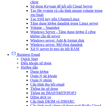
client
Sử dụng Keypair để kết nối Cloud Server
Tạo file system và cấu hình mount volume trong
/etc/fstab
Tạo SSH key trên Ubuntu/Linux
Tăng dung lượng datadisk trong Linux server
Volume – Snapshot
Windows Server - Tăng dung lượng ổ cứng
không cần tắt server
Windows server: Add & format disk
Windows server: Mở rộng datadisk
Xử lý server bị treo do hết RAM
Business Email
Quick Start
Điều khoản sử dụng
Hướng dẫn
Dung lượng
Quản lý tài khoản
Quản lý nhóm
Cấu hình thu hồi email
Thông tin sử dụng
Thông tin IMAP/SMTP/POP3
Dừng dịch vụ
Cấu hình DKIM và DMARC
Cấu hình mail client sử dụng mail Bizfly Cloud