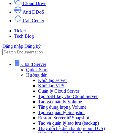
Cloud Drive
Anti DDoS
Call Center
Ticket
Tech Blog
Đăng nhập
Đăng ký
Cloud Server
Quick Start
Hướng dẫn
Khởi tạo server
Khởi tạo VPS
Quản lý Cloud Server
Tạo SSH key cho Cloud Server
Tạo và quản lý Volume
Tăng dung lượng Volume
Tạo và quản lý Snapshot
Restore Server từ Snapshot
Tạo và quản lý sao lưu (backup)
Thay đổi hệ điều hành (rebuild OS)