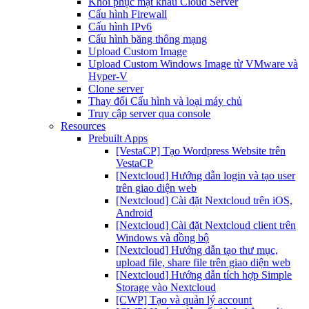
Khôi phục mật khẩu Cloud Server
Cấu hình Firewall
Cấu hình IPv6
Cấu hình băng thông mạng
Upload Custom Image
Upload Custom Windows Image từ VMware và
Hyper-V
Clone server
Thay đổi Cấu hình và loại máy chủ
Truy cập server qua console
Resources
Prebuilt Apps
[VestaCP] Tạo Wordpress Website trên
VestaCP
[Nextcloud] Hướng dẫn login và tạo user
trên giao diện web
[Nextcloud] Cài đặt Nextcloud trên iOS,
Android
[Nextcloud] Cài đặt Nextcloud client trên
Windows và đồng bộ
[Nextcloud] Hướng dẫn tạo thư mục,
upload file, share file trên giao diện web
[Nextcloud] Hướng dẫn tích hợp Simple
Storage vào Nextcloud
[CWP] Tạo và quản lý account