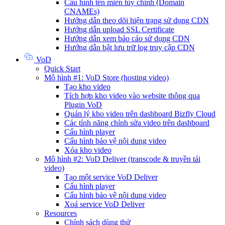
Cấu hình tên miền tùy chỉnh (Domain
CNAMEs)
Hướng dẫn theo dõi hiện trạng sử dụng CDN
Hướng dẫn upload SSL Certificate
Hướng dẫn xem báo cáo sử dụng CDN
Hướng dẫn bật lưu trữ log truy cập CDN
VoD
Quick Start
Mô hình #1: VoD Store (hosting video)
Tạo kho video
Tích hợp kho video vào website thông qua
Plugin VoD
Quản lý kho video trên dashboard Bizfly Cloud
Các tính năng chỉnh sửa video trên dashboard
Cấu hình player
Cấu hình bảo vệ nội dung video
Xóa kho video
Mô hình #2: VoD Deliver (transcode & truyền tải
video)
Tạo một service VoD Deliver
Cấu hình player
Cấu hình bảo vệ nội dung video
Xoá service VoD Deliver
Resources
Chính sách dùng thử