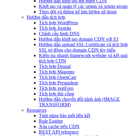
Hướng dẫn khởi tạo tên miền CDN
Khởi tạo và quản lý các origin và origin group
Theo dõi và thống kê lưu lượng sử dụng
Hướng dẫn tích hợp
Tích hợp WordPress
Tích hợp Joomla
Chỉnh cấu hình DNS
Hướng dẫn khởi tạo domain CDN với S3
Hướng dẫn upload SSL Certificate và tích hợp
SSL tự động cho domain CDN tùy biến
Kiểm tra nhanh framework website và kết quả
tích hợp CDN
Tích hợp Drupal
Tích hợp Magento
Tích hợp OpenCart
Tích hợp Prestashop
Tích hợp xenForo
Tích hợp thủ công
Hướng dẫn chuyển đổi hình ảnh (IMAGE
TRANSFORM)
Resources
Tính năng bảo mật liên kết
Rule Engine
Xóa cache trên CDN
REST API reference