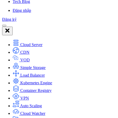
Tech Blog
Đăng nhập
Đăng ký
Cloud Server
CDN
VOD
Simple Storage
Load Balancer
Kubernetes Engine
Container Registry
VPN
Auto Scaling
Cloud Watcher