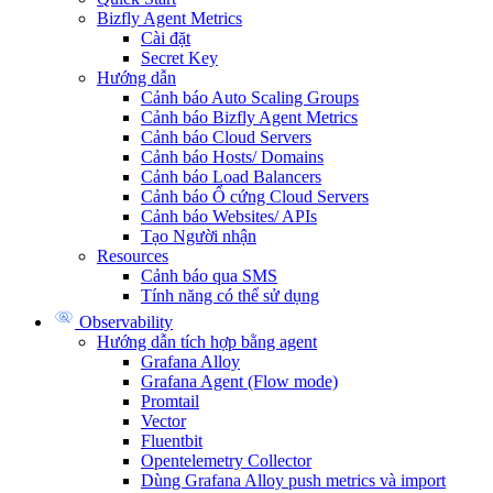
Bizfly Agent Metrics
Cài đặt
Secret Key
Hướng dẫn
Cảnh báo Auto Scaling Groups
Cảnh báo Bizfly Agent Metrics
Cảnh báo Cloud Servers
Cảnh báo Hosts/ Domains
Cảnh báo Load Balancers
Cảnh báo Ổ cứng Cloud Servers
Cảnh báo Websites/ APIs
Tạo Người nhận
Resources
Cảnh báo qua SMS
Tính năng có thể sử dụng
Observability
Hướng dẫn tích hợp bằng agent
Grafana Alloy
Grafana Agent (Flow mode)
Promtail
Vector
Fluentbit
Opentelemetry Collector
Dùng Grafana Alloy push metrics và import