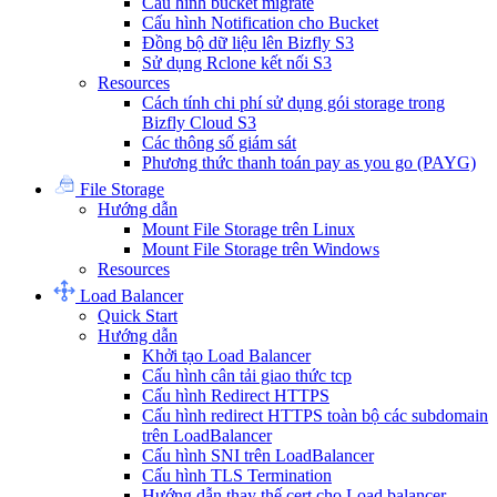
Cấu hình bucket migrate
Cấu hình Notification cho Bucket
Đồng bộ dữ liệu lên Bizfly S3
Sử dụng Rclone kết nối S3
Resources
Cách tính chi phí sử dụng gói storage trong
Bizfly Cloud S3
Các thông số giám sát
Phương thức thanh toán pay as you go (PAYG)
File Storage
Hướng dẫn
Mount File Storage trên Linux
Mount File Storage trên Windows
Resources
Load Balancer
Quick Start
Hướng dẫn
Khởi tạo Load Balancer
Cấu hình cân tải giao thức tcp
Cấu hình Redirect HTTPS
Cấu hình redirect HTTPS toàn bộ các subdomain
trên LoadBalancer
Cấu hình SNI trên LoadBalancer
Cấu hình TLS Termination
Hướng dẫn thay thế cert cho Load balancer