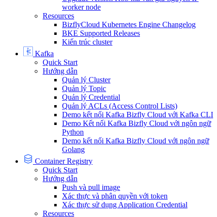
worker node
Resources
BizflyCloud Kubernetes Engine Changelog
BKE Supported Releases
Kiến trúc cluster
Kafka
Quick Start
Hướng dẫn
Quản lý Cluster
Quản lý Topic
Quản lý Credential
Quản lý ACLs (Access Control Lists)
Demo kết nối Kafka Bizfly Cloud với Kafka CLI
Demo Kết nối Kafka Bizfly Cloud với ngôn ngữ
Python
Demo kết nối Kafka Bizfly Cloud với ngôn ngữ
Golang
Container Registry
Quick Start
Hướng dẫn
Push và pull image
Xác thực và phân quyền với token
Xác thực sử dụng Application Credential
Resources