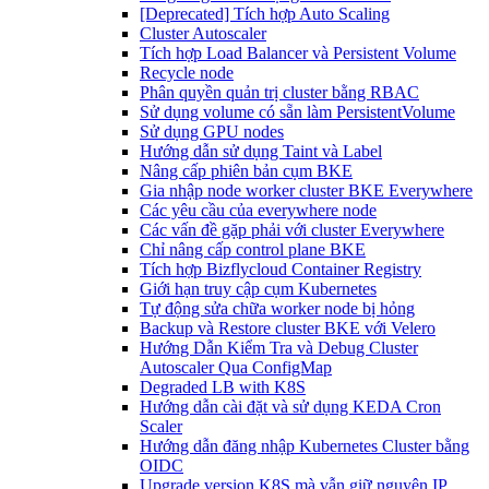
[Deprecated] Tích hợp Auto Scaling
Cluster Autoscaler
Tích hợp Load Balancer và Persistent Volume
Recycle node
Phân quyền quản trị cluster bằng RBAC
Sử dụng volume có sẵn làm PersistentVolume
Sử dụng GPU nodes
Hướng dẫn sử dụng Taint và Label
Nâng cấp phiên bản cụm BKE
Gia nhập node worker cluster BKE Everywhere
Các yêu cầu của everywhere node
Các vấn đề gặp phải với cluster Everywhere
Chỉ nâng cấp control plane BKE
Tích hợp Bizflycloud Container Registry
Giới hạn truy cập cụm Kubernetes
Tự động sửa chữa worker node bị hỏng
Backup và Restore cluster BKE với Velero
Hướng Dẫn Kiểm Tra và Debug Cluster
Autoscaler Qua ConfigMap
Degraded LB with K8S
Hướng dẫn cài đặt và sử dụng KEDA Cron
Scaler
Hướng dẫn đăng nhập Kubernetes Cluster bằng
OIDC
Upgrade version K8S mà vẫn giữ nguyên IP