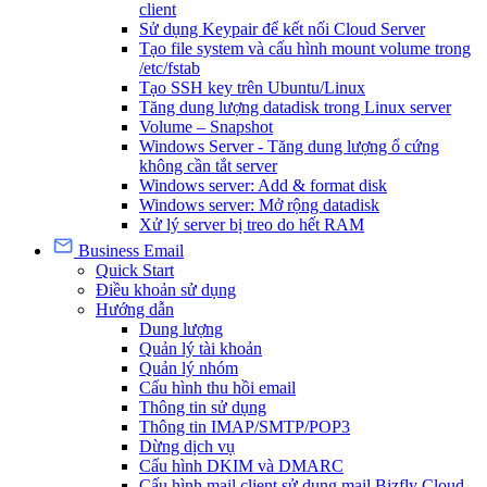
client
Sử dụng Keypair để kết nối Cloud Server
Tạo file system và cấu hình mount volume trong
/etc/fstab
Tạo SSH key trên Ubuntu/Linux
Tăng dung lượng datadisk trong Linux server
Volume – Snapshot
Windows Server - Tăng dung lượng ổ cứng
không cần tắt server
Windows server: Add & format disk
Windows server: Mở rộng datadisk
Xử lý server bị treo do hết RAM
Business Email
Quick Start
Điều khoản sử dụng
Hướng dẫn
Dung lượng
Quản lý tài khoản
Quản lý nhóm
Cấu hình thu hồi email
Thông tin sử dụng
Thông tin IMAP/SMTP/POP3
Dừng dịch vụ
Cấu hình DKIM và DMARC
Cấu hình mail client sử dụng mail Bizfly Cloud