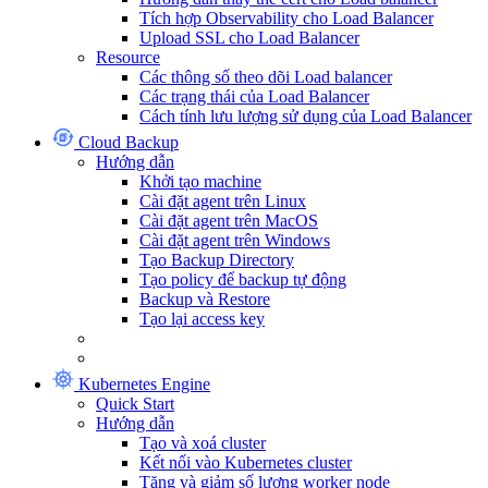
Tích hợp Observability cho Load Balancer
Upload SSL cho Load Balancer
Resource
Các thông số theo dõi Load balancer
Các trạng thái của Load Balancer
Cách tính lưu lượng sử dụng của Load Balancer
Cloud Backup
Hướng dẫn
Khởi tạo machine
Cài đặt agent trên Linux
Cài đặt agent trên MacOS
Cài đặt agent trên Windows
Tạo Backup Directory
Tạo policy để backup tự động
Backup và Restore
Tạo lại access key
Kubernetes Engine
Quick Start
Hướng dẫn
Tạo và xoá cluster
Kết nối vào Kubernetes cluster
Tăng và giảm số lượng worker node