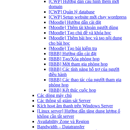
[CWP] Hướng dẫn cấu hình thêm mới
domain
[CWP] Quản lý database
[CWP] Setup website mới chạy wordpress
[Moodle] Hướng dẫn cài đặt
[Moodle] Thêm tài khoản người dùng
[Moodle] Tạo chủ đề và khóa học
[Moodle] Thêm bài học và tạo nội dung
cho bài học
[Moodle] Tạo bài kiểm tra
[BBB] Hướng dẫn cài đặt
[BBB] Tạo/Xóa phòng họp
[BBB] Mời tham gia phòng họp
[BBB] Các tính năng hỗ trợ của người
điều hành
[BBB] Các thao tác của người tham gia
phòng họp
[BBB] Kết thúc cuộc họp
Các dòng máy chủ
Các thông số giám sát Server
Kích hoạt âm thanh trên Windows Server
[Linux server] Hướng dẫn tăng dung lượng ổ
không cần tắt server
Availability Zone và Region
Bandwidth – Datatransfer