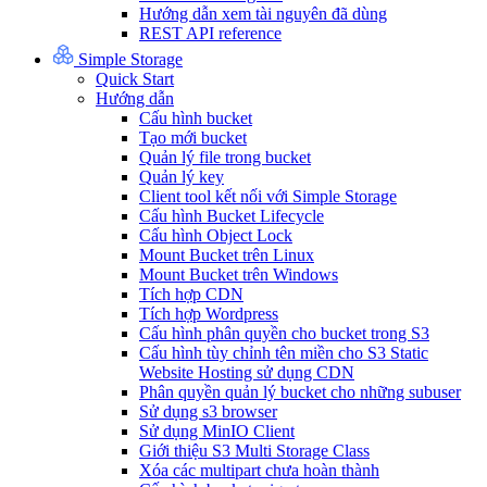
Hướng dẫn xem tài nguyên đã dùng
REST API reference
Simple Storage
Quick Start
Hướng dẫn
Cấu hình bucket
Tạo mới bucket
Quản lý file trong bucket
Quản lý key
Client tool kết nối với Simple Storage
Cấu hình Bucket Lifecycle
Cấu hình Object Lock
Mount Bucket trên Linux
Mount Bucket trên Windows
Tích hợp CDN
Tích hợp Wordpress
Cấu hình phân quyền cho bucket trong S3
Cấu hình tùy chỉnh tên miền cho S3 Static
Website Hosting sử dụng CDN
Phân quyền quản lý bucket cho những subuser
Sử dụng s3 browser
Sử dụng MinIO Client
Giới thiệu S3 Multi Storage Class
Xóa các multipart chưa hoàn thành