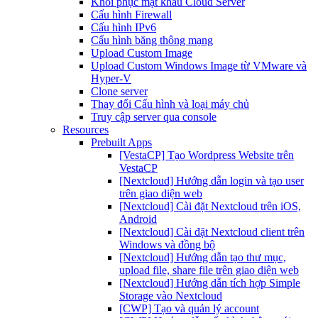
Khôi phục mật khẩu Cloud Server
Cấu hình Firewall
Cấu hình IPv6
Cấu hình băng thông mạng
Upload Custom Image
Upload Custom Windows Image từ VMware và
Hyper-V
Clone server
Thay đổi Cấu hình và loại máy chủ
Truy cập server qua console
Resources
Prebuilt Apps
[VestaCP] Tạo Wordpress Website trên
VestaCP
[Nextcloud] Hướng dẫn login và tạo user
trên giao diện web
[Nextcloud] Cài đặt Nextcloud trên iOS,
Android
[Nextcloud] Cài đặt Nextcloud client trên
Windows và đồng bộ
[Nextcloud] Hướng dẫn tạo thư mục,
upload file, share file trên giao diện web
[Nextcloud] Hướng dẫn tích hợp Simple
Storage vào Nextcloud
[CWP] Tạo và quản lý account