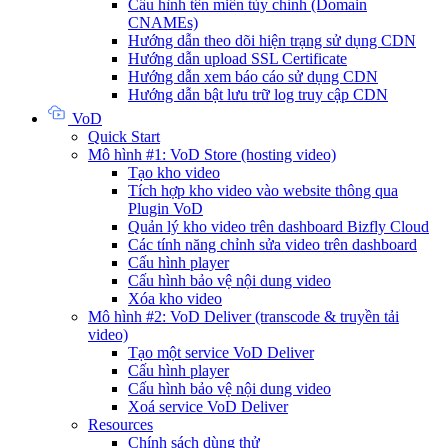
Cấu hình tên miền tùy chỉnh (Domain
CNAMEs)
Hướng dẫn theo dõi hiện trạng sử dụng CDN
Hướng dẫn upload SSL Certificate
Hướng dẫn xem báo cáo sử dụng CDN
Hướng dẫn bật lưu trữ log truy cập CDN
VoD
Quick Start
Mô hình #1: VoD Store (hosting video)
Tạo kho video
Tích hợp kho video vào website thông qua
Plugin VoD
Quản lý kho video trên dashboard Bizfly Cloud
Các tính năng chỉnh sửa video trên dashboard
Cấu hình player
Cấu hình bảo vệ nội dung video
Xóa kho video
Mô hình #2: VoD Deliver (transcode & truyền tải
video)
Tạo một service VoD Deliver
Cấu hình player
Cấu hình bảo vệ nội dung video
Xoá service VoD Deliver
Resources
Chính sách dùng thử