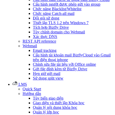
Cấu hình người được phép gửi vào group
Chức năng Blacklist/Whitelist
Chức năng Catch-all mail
Đổi gói sử dụng
Thiết lập TLS 1.2 trên Windows 7
Tích hợp Bizfly Drive
Tùy chỉnh domain cho Webmail
Xác thực DNS
REST API reference
Webmail
Email tracking
Cấu hình tài khoản mail BizflyCloud vào Gmail
trên điện thoại iphone
Chỉnh sửa file tài liệu với Office online
Gửi file đính kèm từ Bizfly Drive
Hẹn giờ gửi mail
Sử dụng split view
LMS
Quick Start
Hướng dẫn
Tùy biến giao diện
Giao diện và thiết lập Khóa học
Quản lý nội dung khóa học
Quản lý lớp học