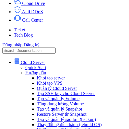
Cloud Drive
Anti DDoS
Call Center
Ticket
Tech Blog
Đăng nhập
Đăng ký
Cloud Server
Quick Start
Hướng dẫn
Khởi tạo server
Khởi tạo VPS
Quản lý Cloud Server
Tạo SSH key cho Cloud Server
Tạo và quản lý Volume
Tăng dung lượng Volume
Tạo và quản lý Snapshot
Restore Server từ Snapshot
Tạo và quản lý sao lưu (backup)
Thay đổi hệ điều hành (rebuild OS)