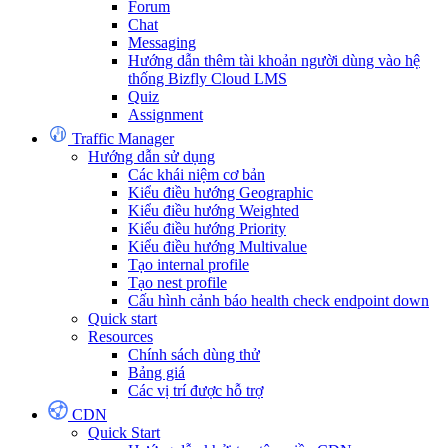
Forum
Chat
Messaging
Hướng dẫn thêm tài khoản người dùng vào hệ
thống Bizfly Cloud LMS
Quiz
Assignment
Traffic Manager
Hướng dẫn sử dụng
Các khái niệm cơ bản
Kiểu điều hướng Geographic
Kiểu điều hướng Weighted
Kiểu điều hướng Priority
Kiểu điều hướng Multivalue
Tạo internal profile
Tạo nest profile
Cấu hình cảnh báo health check endpoint down
Quick start
Resources
Chính sách dùng thử
Bảng giá
Các vị trí được hỗ trợ
CDN
Quick Start