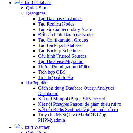
Cloud Database
Quick Start
Resources
Tạo Database Instances
Tạo Replica Nodes
Tạo và xóa Secondary Node
Đổi cấu hình Database Nodes
Tạo Configuration Groups
Tạo Backups Database
Tạo Backup Schedules
Cấu hình Trusted Sources
Tạo Database Migration
Thực hiện migration dữ liệu
Tích hợp OBS
Tích hợp cảnh báo
Hướng dẫn
Cách sử dụng Database Query Analytics
Dashboard
Kết nối MongoDB qua SRV record
Kết nối Postgres Patroni để giảm thiểu rủi ro
Kết nối Redis Sentinel để giảm thiểu rủi ro
Truy cập MySQL và MariaDB bằng
PHPMyadmin
Cloud Watcher
Quick Start