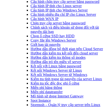
Cấu hình chặn truy cập server bằng password
Cấu hình IP tĩnh cho Linux server
Cấu hình IP tĩnh cho Windows Server
Cấu hình nhiều địa chỉ IP cho Linux Server
Cấu hình WAN IP
Chặn truy cập server bằng password
Chính sách và điều khoản sử dụng đối với tài
nguyên dài hạn
Chọn ổ cứng SSD hay HDD
Copy file lên Windows Server
Giới hạn tài nguyên
Hướng dẫn đồng bộ thời gian trên Cloud Server
Hướng dẫn kiểm tra kết nối đến cloud server
Hướng dẫn kiểm tra thông số inodes
Hướng dẫn trỏ tên miền về server
Kết nối với Linux bằng password
Kết nối Windows Server từ Linux
Kết nối Windows Server từ Windows
Kiểm tra tình trạng tài nguyên của server Linux
Kiểm tra tốc độc đọc ghi ổ cứng
Miễn phí băng thông
Miễn phí datatransfer
Mô hình sử dụng Internet Gateway
Spot Instance
Stormssh – Quản lý truy cập server trên Linux