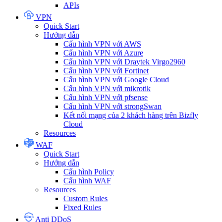
APIs
VPN
Quick Start
Hướng dẫn
Cấu hình VPN với AWS
Cấu hình VPN với Azure
Cấu hình VPN với Draytek Virgo2960
Cấu hình VPN với Fortinet
Cấu hình VPN với Google Cloud
Cấu hình VPN với mikrotik
Cấu hình VPN với pfsense
Cấu hình VPN với strongSwan
Kết nối mạng của 2 khách hàng trên Bizfly
Cloud
Resources
WAF
Quick Start
Hướng dẫn
Cấu hình Policy
Cấu hình WAF
Resources
Custom Rules
Fixed Rules
Anti DDoS