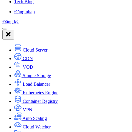
Tech Blog
Đăng nhập
Đăng ký
Cloud Server
CDN
VOD
Simple Storage
Load Balancer
Kubernetes Engine
Container Registry
VPN
Auto Scaling
Cloud Watcher