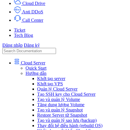
Cloud Drive
Anti DDoS
Call Center
Ticket
Tech Blog
Đăng nhập
Đăng ký
Cloud Server
Quick Start
Hướng dẫn
Khởi tạo server
Khởi tạo VPS
Quản lý Cloud Server
Tạo SSH key cho Cloud Server
Tạo và quản lý Volume
Tăng dung lượng Volume
Tạo và quản lý Snapshot
Restore Server từ Snapshot
Tạo và quản lý sao lưu (backup)
Thay đổi hệ điều hành (rebuild OS)