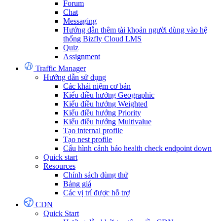
Forum
Chat
Messaging
Hướng dẫn thêm tài khoản người dùng vào hệ
thống Bizfly Cloud LMS
Quiz
Assignment
Traffic Manager
Hướng dẫn sử dụng
Các khái niệm cơ bản
Kiểu điều hướng Geographic
Kiểu điều hướng Weighted
Kiểu điều hướng Priority
Kiểu điều hướng Multivalue
Tạo internal profile
Tạo nest profile
Cấu hình cảnh báo health check endpoint down
Quick start
Resources
Chính sách dùng thử
Bảng giá
Các vị trí được hỗ trợ
CDN
Quick Start