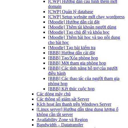
[CWP] Hướng dẫn cấu hình thêm mới
domain
[CWP] Quản lý database
[CWP] Setup website mới chạy wordpress
[Moodle] Hướng dẫn cài đặt
[Moodle] Thêm tài khoản người dùng
[Moodle] Tạo chủ đề và khóa học
[Moodle] Thêm bài học và tạo nội dung
cho bài học
[Moodle] Tạo bài kiểm tra
[BBB] Hướng dẫn cài đặt
[BBB] Tạo/Xóa phòng họp
[BBB] Mời tham gia phòng họp
[BBB] Các tính năng hỗ trợ của người
điều hành
[BBB] Các thao tác của người tham gia
phòng họp
[BBB] Kết thúc cuộc họp
Các dòng máy chủ
Các thông số giám sát Server
Kích hoạt âm thanh trên Windows Server
[Linux server] Hướng dẫn tăng dung lượng ổ
không cần tắt server
Availability Zone và Region
Bandwidth – Datatransfer