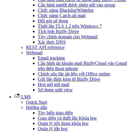
Cấu hình người được phép gửi vào group
Chức năng Blacklist/Whitelist
Chức năng Catch-all mail
Đổi gói sử dụng
Thiết lập TLS 1.2 trên Windows 7
Tích hợp Bizfly Drive
Tùy chỉnh domain cho Webmail
Xác thực DNS
REST API reference
Webmail
Email tracking
Cấu hình tài khoản mail BizflyCloud vào Gmail
trên điện thoại iphone
Chỉnh sửa file tài liệu với Office online
Gửi file đính kèm từ Bizfly Drive
Hẹn giờ gửi mail
Sử dụng split view
LMS
Quick Start
Hướng dẫn
Tùy biến giao diện
Giao diện và thiết lập Khóa học
Quản lý nội dung khóa học
Quản lý lớp học