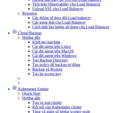
Tích hợp Observability cho Load Balancer
Upload SSL cho Load Balancer
Resource
Các thông số theo dõi Load balancer
Các trạng thái của Load Balancer
Cách tính lưu lượng sử dụng của Load Balancer
Cloud Backup
Hướng dẫn
Khởi tạo machine
Cài đặt agent trên Linux
Cài đặt agent trên MacOS
Cài đặt agent trên Windows
Tạo Backup Directory
Tạo policy để backup tự động
Backup và Restore
Tạo lại access key
Kubernetes Engine
Quick Start
Hướng dẫn
Tạo và xoá cluster
Kết nối vào Kubernetes cluster
Tăng và giảm số lượng worker node