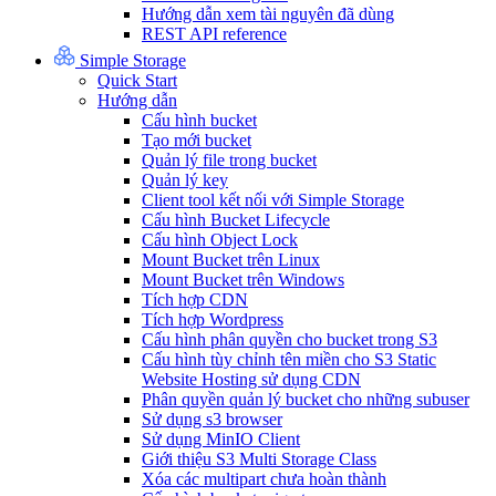
Hướng dẫn xem tài nguyên đã dùng
REST API reference
Simple Storage
Quick Start
Hướng dẫn
Cấu hình bucket
Tạo mới bucket
Quản lý file trong bucket
Quản lý key
Client tool kết nối với Simple Storage
Cấu hình Bucket Lifecycle
Cấu hình Object Lock
Mount Bucket trên Linux
Mount Bucket trên Windows
Tích hợp CDN
Tích hợp Wordpress
Cấu hình phân quyền cho bucket trong S3
Cấu hình tùy chỉnh tên miền cho S3 Static
Website Hosting sử dụng CDN
Phân quyền quản lý bucket cho những subuser
Sử dụng s3 browser
Sử dụng MinIO Client
Giới thiệu S3 Multi Storage Class
Xóa các multipart chưa hoàn thành