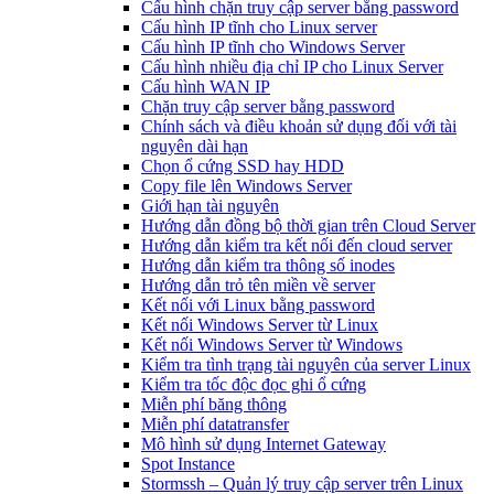
Cấu hình chặn truy cập server bằng password
Cấu hình IP tĩnh cho Linux server
Cấu hình IP tĩnh cho Windows Server
Cấu hình nhiều địa chỉ IP cho Linux Server
Cấu hình WAN IP
Chặn truy cập server bằng password
Chính sách và điều khoản sử dụng đối với tài
nguyên dài hạn
Chọn ổ cứng SSD hay HDD
Copy file lên Windows Server
Giới hạn tài nguyên
Hướng dẫn đồng bộ thời gian trên Cloud Server
Hướng dẫn kiểm tra kết nối đến cloud server
Hướng dẫn kiểm tra thông số inodes
Hướng dẫn trỏ tên miền về server
Kết nối với Linux bằng password
Kết nối Windows Server từ Linux
Kết nối Windows Server từ Windows
Kiểm tra tình trạng tài nguyên của server Linux
Kiểm tra tốc độc đọc ghi ổ cứng
Miễn phí băng thông
Miễn phí datatransfer
Mô hình sử dụng Internet Gateway
Spot Instance
Stormssh – Quản lý truy cập server trên Linux