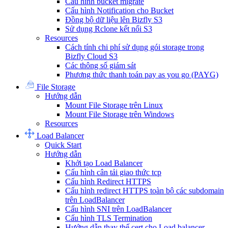
Cấu hình bucket migrate
Cấu hình Notification cho Bucket
Đồng bộ dữ liệu lên Bizfly S3
Sử dụng Rclone kết nối S3
Resources
Cách tính chi phí sử dụng gói storage trong
Bizfly Cloud S3
Các thông số giám sát
Phương thức thanh toán pay as you go (PAYG)
File Storage
Hướng dẫn
Mount File Storage trên Linux
Mount File Storage trên Windows
Resources
Load Balancer
Quick Start
Hướng dẫn
Khởi tạo Load Balancer
Cấu hình cân tải giao thức tcp
Cấu hình Redirect HTTPS
Cấu hình redirect HTTPS toàn bộ các subdomain
trên LoadBalancer
Cấu hình SNI trên LoadBalancer
Cấu hình TLS Termination
Hướng dẫn thay thế cert cho Load balancer