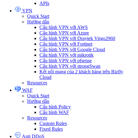
APIs
VPN
Quick Start
Hướng dẫn
Cấu hình VPN với AWS
Cấu hình VPN với Azure
Cấu hình VPN với Draytek Virgo2960
Cấu hình VPN với Fortinet
Cấu hình VPN với Google Cloud
Cấu hình VPN với mikrotik
Cấu hình VPN với pfsense
Cấu hình VPN với strongSwan
Kết nối mạng của 2 khách hàng trên Bizfly
Cloud
Resources
WAF
Quick Start
Hướng dẫn
Cấu hình Policy
Cấu hình WAF
Resources
Custom Rules
Fixed Rules
Anti DDoS