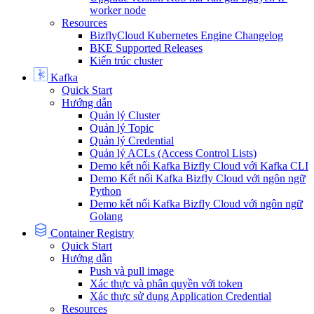
worker node
Resources
BizflyCloud Kubernetes Engine Changelog
BKE Supported Releases
Kiến trúc cluster
Kafka
Quick Start
Hướng dẫn
Quản lý Cluster
Quản lý Topic
Quản lý Credential
Quản lý ACLs (Access Control Lists)
Demo kết nối Kafka Bizfly Cloud với Kafka CLI
Demo Kết nối Kafka Bizfly Cloud với ngôn ngữ
Python
Demo kết nối Kafka Bizfly Cloud với ngôn ngữ
Golang
Container Registry
Quick Start
Hướng dẫn
Push và pull image
Xác thực và phân quyền với token
Xác thực sử dụng Application Credential
Resources