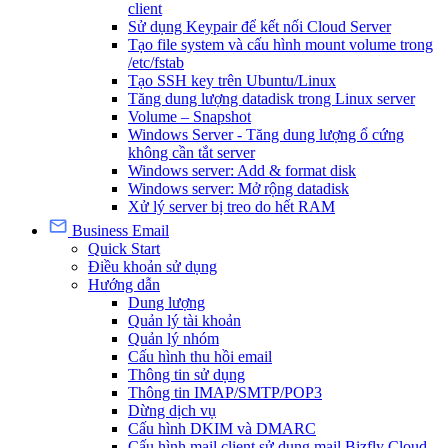
client
Sử dụng Keypair để kết nối Cloud Server
Tạo file system và cấu hình mount volume trong
/etc/fstab
Tạo SSH key trên Ubuntu/Linux
Tăng dung lượng datadisk trong Linux server
Volume – Snapshot
Windows Server - Tăng dung lượng ổ cứng
không cần tắt server
Windows server: Add & format disk
Windows server: Mở rộng datadisk
Xử lý server bị treo do hết RAM
Business Email
Quick Start
Điều khoản sử dụng
Hướng dẫn
Dung lượng
Quản lý tài khoản
Quản lý nhóm
Cấu hình thu hồi email
Thông tin sử dụng
Thông tin IMAP/SMTP/POP3
Dừng dịch vụ
Cấu hình DKIM và DMARC
Cấu hình mail client sử dụng mail Bizfly Cloud