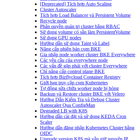
[Deprecated] Tích hợp Auto Scaling
Cluster Autoscaler
Tích hợp Load Balancer và Persistent Volume
Recycle node
Phân quyền quản trị cluster bằng RBAC
Sử dụng volume có sẵn làm PersistentVolume
Sử dụng GPU nodes
Hướng dẫn sử dụng Taint và Label
Nâng cấp phiên bản cụm BKE
Gia nhập node worker cluster BKE Everywhere
Các yêu cầu của everywhere node
Các vấn đề gặp phải với cluster Everywhere
Chỉ nâng cấp control plane BKE
Tích hợp Bizflycloud Container Registry
Giới hạn truy cập cụm Kubernetes
Tự động sửa chữa worker node bị hỏng
Backup và Restore cluster BKE với Velero
Hướng Dẫn Kiểm Tra và Debug Cluster
Autoscaler Qua ConfigMap
Degraded LB with K8S
Hướng dẫn cài đặt và sử dụng KEDA Cron
Scaler
Hướng dẫn đăng nhập Kubernetes Cluster bằng
OIDC
Upgrade version K8S mà vẫn giữ nguyên IP