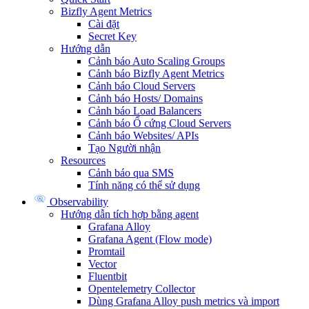
Bizfly Agent Metrics
Cài đặt
Secret Key
Hướng dẫn
Cảnh báo Auto Scaling Groups
Cảnh báo Bizfly Agent Metrics
Cảnh báo Cloud Servers
Cảnh báo Hosts/ Domains
Cảnh báo Load Balancers
Cảnh báo Ổ cứng Cloud Servers
Cảnh báo Websites/ APIs
Tạo Người nhận
Resources
Cảnh báo qua SMS
Tính năng có thể sử dụng
Observability
Hướng dẫn tích hợp bằng agent
Grafana Alloy
Grafana Agent (Flow mode)
Promtail
Vector
Fluentbit
Opentelemetry Collector
Dùng Grafana Alloy push metrics và import