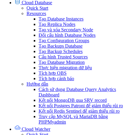
Cloud Database
Quick Start
Resources
Tạo Database Instances
Tạo Replica Nodes
Tạo và xóa Secondary Node
Đổi cấu hình Database Nodes
Tạo Configuration Groups
Tạo Backups Database
Tạo Backup Schedules
Cấu hình Trusted Sources
Tạo Database Migration
Thực hiện migration dữ liệu
Tích hợp OBS
Tích hợp cảnh báo
Hướng dẫn
Cách sử dụng Database Query Analytics
Dashboard
Kết nối MongoDB qua SRV record
Kết nối Postgres Patroni để giảm thiểu rủi ro
Kết nối Redis Sentinel để giảm thiểu rủi ro
Truy cập MySQL và MariaDB bằng
PHPMyadmin
Cloud Watcher
Quick Start