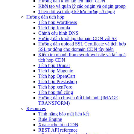
Hướng dẫn khởi tạo tên miền CDN
Khởi tạo và quản lý các origin và origin group
Theo dõi và thống kê lưu lượng sử dụng
Hướng dẫn tích hợp
Tích hợp WordPress
Tích hợp Joomla
Chỉnh cấu hình DNS
Hướng dẫn khởi tạo domain CDN với S3
Hướng dẫn upload SSL Certificate và tích hợp
SSL tự động cho domain CDN tùy biến
Kiểm tra nhanh framework website và kết quả
tích hợp CDN
Tích hợp Drupal
Tích hợp Magento
Tích hợp OpenCart
Tích hợp Prestashop
Tích hợp xenForo
Tích hợp thủ công
Hướng dẫn chuyển đổi hình ảnh (IMAGE
TRANSFORM)
Resources
Tính năng bảo mật liên kết
Rule Engine
Xóa cache trên CDN
REST API reference