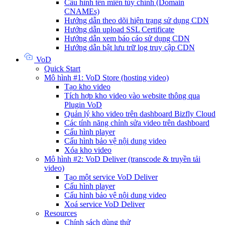
Cấu hình tên miền tùy chỉnh (Domain
CNAMEs)
Hướng dẫn theo dõi hiện trạng sử dụng CDN
Hướng dẫn upload SSL Certificate
Hướng dẫn xem báo cáo sử dụng CDN
Hướng dẫn bật lưu trữ log truy cập CDN
VoD
Quick Start
Mô hình #1: VoD Store (hosting video)
Tạo kho video
Tích hợp kho video vào website thông qua
Plugin VoD
Quản lý kho video trên dashboard Bizfly Cloud
Các tính năng chỉnh sửa video trên dashboard
Cấu hình player
Cấu hình bảo vệ nội dung video
Xóa kho video
Mô hình #2: VoD Deliver (transcode & truyền tải
video)
Tạo một service VoD Deliver
Cấu hình player
Cấu hình bảo vệ nội dung video
Xoá service VoD Deliver
Resources
Chính sách dùng thử