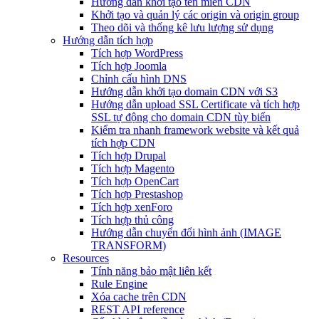
Hướng dẫn khởi tạo tên miền CDN
Khởi tạo và quản lý các origin và origin group
Theo dõi và thống kê lưu lượng sử dụng
Hướng dẫn tích hợp
Tích hợp WordPress
Tích hợp Joomla
Chỉnh cấu hình DNS
Hướng dẫn khởi tạo domain CDN với S3
Hướng dẫn upload SSL Certificate và tích hợp
SSL tự động cho domain CDN tùy biến
Kiểm tra nhanh framework website và kết quả
tích hợp CDN
Tích hợp Drupal
Tích hợp Magento
Tích hợp OpenCart
Tích hợp Prestashop
Tích hợp xenForo
Tích hợp thủ công
Hướng dẫn chuyển đổi hình ảnh (IMAGE
TRANSFORM)
Resources
Tính năng bảo mật liên kết
Rule Engine
Xóa cache trên CDN
REST API reference