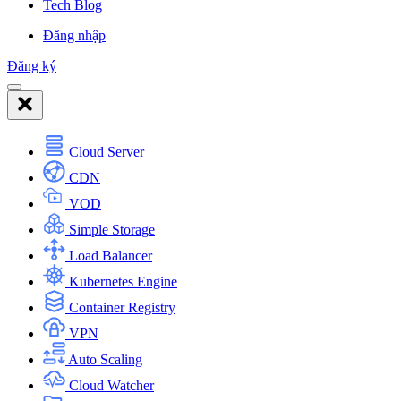
Tech Blog
Đăng nhập
Đăng ký
Cloud Server
CDN
VOD
Simple Storage
Load Balancer
Kubernetes Engine
Container Registry
VPN
Auto Scaling
Cloud Watcher