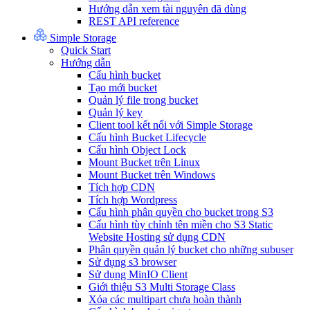
Hướng dẫn xem tài nguyên đã dùng
REST API reference
Simple Storage
Quick Start
Hướng dẫn
Cấu hình bucket
Tạo mới bucket
Quản lý file trong bucket
Quản lý key
Client tool kết nối với Simple Storage
Cấu hình Bucket Lifecycle
Cấu hình Object Lock
Mount Bucket trên Linux
Mount Bucket trên Windows
Tích hợp CDN
Tích hợp Wordpress
Cấu hình phân quyền cho bucket trong S3
Cấu hình tùy chỉnh tên miền cho S3 Static
Website Hosting sử dụng CDN
Phân quyền quản lý bucket cho những subuser
Sử dụng s3 browser
Sử dụng MinIO Client
Giới thiệu S3 Multi Storage Class
Xóa các multipart chưa hoàn thành