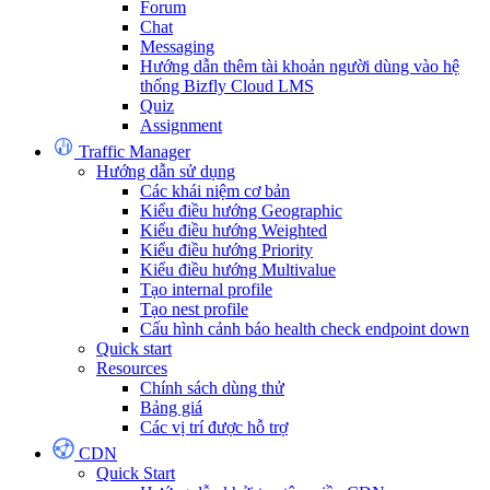
Forum
Chat
Messaging
Hướng dẫn thêm tài khoản người dùng vào hệ
thống Bizfly Cloud LMS
Quiz
Assignment
Traffic Manager
Hướng dẫn sử dụng
Các khái niệm cơ bản
Kiểu điều hướng Geographic
Kiểu điều hướng Weighted
Kiểu điều hướng Priority
Kiểu điều hướng Multivalue
Tạo internal profile
Tạo nest profile
Cấu hình cảnh báo health check endpoint down
Quick start
Resources
Chính sách dùng thử
Bảng giá
Các vị trí được hỗ trợ
CDN
Quick Start