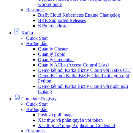
worker node
Resources
BizflyCloud Kubernetes Engine Changelog
BKE Supported Releases
Kiến trúc cluster
Kafka
Quick Start
Hướng dẫn
Quản lý Cluster
Quản lý Topic
Quản lý Credential
Quản lý ACLs (Access Control Lists)
Demo kết nối Kafka Bizfly Cloud với Kafka CLI
Demo Kết nối Kafka Bizfly Cloud với ngôn ngữ
Python
Demo kết nối Kafka Bizfly Cloud với ngôn ngữ
Golang
Container Registry
Quick Start
Hướng dẫn
Push và pull image
Xác thực và phân quyền với token
Xác thực sử dụng Application Credential
Resources