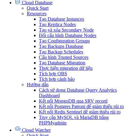
Cloud Database
Quick Start
Resources
Tạo Database Instances
Tạo Replica Nodes
Tạo và xóa Secondary Node
Đổi cấu hình Database Nodes
Tạo Configuration Groups
Tạo Backups Database
Tạo Backup Schedules
Cấu hình Trusted Sources
Tạo Database Migration
Thực hiện migration dữ liệu
Tích hợp OBS
Tích hợp cảnh báo
Hướng dẫn
Cách sử dụng Database Query Analytics
Dashboard
Kết nối MongoDB qua SRV record
Kết nối Postgres Patroni để giảm thiểu rủi ro
Kết nối Redis Sentinel để giảm thiểu rủi ro
Truy cập MySQL và MariaDB bằng
PHPMyadmin
Cloud Watcher
Quick Start