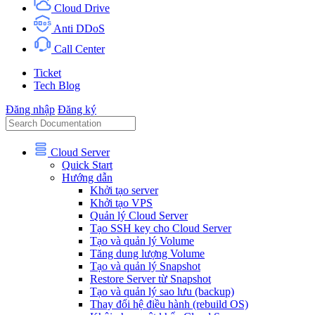
Cloud Drive
Anti DDoS
Call Center
Ticket
Tech Blog
Đăng nhập
Đăng ký
Cloud Server
Quick Start
Hướng dẫn
Khởi tạo server
Khởi tạo VPS
Quản lý Cloud Server
Tạo SSH key cho Cloud Server
Tạo và quản lý Volume
Tăng dung lượng Volume
Tạo và quản lý Snapshot
Restore Server từ Snapshot
Tạo và quản lý sao lưu (backup)
Thay đổi hệ điều hành (rebuild OS)