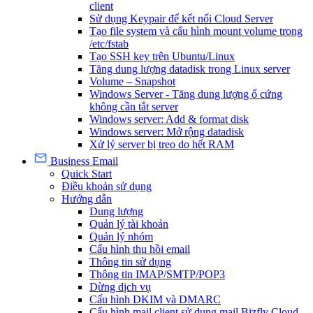
client
Sử dụng Keypair để kết nối Cloud Server
Tạo file system và cấu hình mount volume trong
/etc/fstab
Tạo SSH key trên Ubuntu/Linux
Tăng dung lượng datadisk trong Linux server
Volume – Snapshot
Windows Server - Tăng dung lượng ổ cứng
không cần tắt server
Windows server: Add & format disk
Windows server: Mở rộng datadisk
Xử lý server bị treo do hết RAM
Business Email
Quick Start
Điều khoản sử dụng
Hướng dẫn
Dung lượng
Quản lý tài khoản
Quản lý nhóm
Cấu hình thu hồi email
Thông tin sử dụng
Thông tin IMAP/SMTP/POP3
Dừng dịch vụ
Cấu hình DKIM và DMARC
Cấu hình mail client sử dụng mail Bizfly Cloud