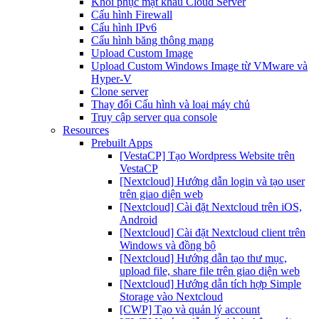
Khôi phục mật khẩu Cloud Server
Cấu hình Firewall
Cấu hình IPv6
Cấu hình băng thông mạng
Upload Custom Image
Upload Custom Windows Image từ VMware và
Hyper-V
Clone server
Thay đổi Cấu hình và loại máy chủ
Truy cập server qua console
Resources
Prebuilt Apps
[VestaCP] Tạo Wordpress Website trên
VestaCP
[Nextcloud] Hướng dẫn login và tạo user
trên giao diện web
[Nextcloud] Cài đặt Nextcloud trên iOS,
Android
[Nextcloud] Cài đặt Nextcloud client trên
Windows và đồng bộ
[Nextcloud] Hướng dẫn tạo thư mục,
upload file, share file trên giao diện web
[Nextcloud] Hướng dẫn tích hợp Simple
Storage vào Nextcloud
[CWP] Tạo và quản lý account