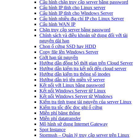
Cấu hình chặn truy cập server bằng password
Cấu hình IP tĩnh cho Linux server
Cấu hình IP tĩnh cho Windows Server
Cấu hình nhiều địa chỉ IP cho Linux Server
Cấu hình WAN IP
Chặn truy cập server bằng password
Chính sách và điều khoản sử dụng đối với tài
nguyên dài hạn
Chọn ổ cứng SSD hay HDD
Copy file lên Windows Server
Giới hạn tài nguyên
Hướng dẫn đồng bộ thời gian trên Cloud Server
Hướng dẫn kiểm tra kết nối đến cloud server
Hướng dẫn kiểm tra thông số inodes
Hướng dẫn trỏ tên miền về server
Kết nối với Linux bằng password
Kết nối Windows Server từ Linux
Kết nối Windows Server từ Windows
Kiểm tra tình trạng tài nguyên của server Linux
Kiểm tra tốc độc đọc ghi ổ cứng
Miễn phí băng thông
Miễn phí datatransfer
Mô hình sử dụng Internet Gateway
Spot Instance
Stormssh – Quản lý truy cập server trên Linux