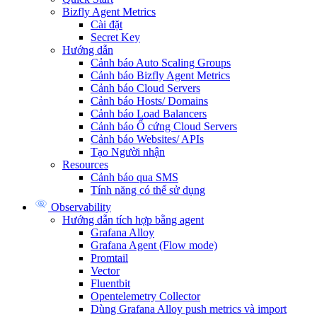
Bizfly Agent Metrics
Cài đặt
Secret Key
Hướng dẫn
Cảnh báo Auto Scaling Groups
Cảnh báo Bizfly Agent Metrics
Cảnh báo Cloud Servers
Cảnh báo Hosts/ Domains
Cảnh báo Load Balancers
Cảnh báo Ổ cứng Cloud Servers
Cảnh báo Websites/ APIs
Tạo Người nhận
Resources
Cảnh báo qua SMS
Tính năng có thể sử dụng
Observability
Hướng dẫn tích hợp bằng agent
Grafana Alloy
Grafana Agent (Flow mode)
Promtail
Vector
Fluentbit
Opentelemetry Collector
Dùng Grafana Alloy push metrics và import