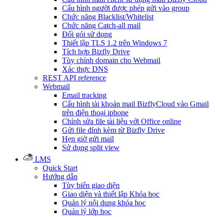
Cấu hình người được phép gửi vào group
Chức năng Blacklist/Whitelist
Chức năng Catch-all mail
Đổi gói sử dụng
Thiết lập TLS 1.2 trên Windows 7
Tích hợp Bizfly Drive
Tùy chỉnh domain cho Webmail
Xác thực DNS
REST API reference
Webmail
Email tracking
Cấu hình tài khoản mail BizflyCloud vào Gmail
trên điện thoại iphone
Chỉnh sửa file tài liệu với Office online
Gửi file đính kèm từ Bizfly Drive
Hẹn giờ gửi mail
Sử dụng split view
LMS
Quick Start
Hướng dẫn
Tùy biến giao diện
Giao diện và thiết lập Khóa học
Quản lý nội dung khóa học
Quản lý lớp học