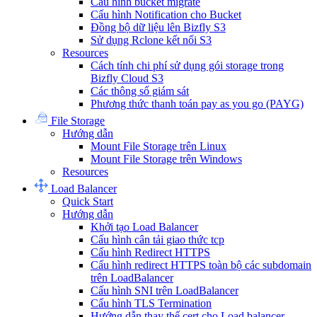
Cấu hình bucket migrate
Cấu hình Notification cho Bucket
Đồng bộ dữ liệu lên Bizfly S3
Sử dụng Rclone kết nối S3
Resources
Cách tính chi phí sử dụng gói storage trong
Bizfly Cloud S3
Các thông số giám sát
Phương thức thanh toán pay as you go (PAYG)
File Storage
Hướng dẫn
Mount File Storage trên Linux
Mount File Storage trên Windows
Resources
Load Balancer
Quick Start
Hướng dẫn
Khởi tạo Load Balancer
Cấu hình cân tải giao thức tcp
Cấu hình Redirect HTTPS
Cấu hình redirect HTTPS toàn bộ các subdomain
trên LoadBalancer
Cấu hình SNI trên LoadBalancer
Cấu hình TLS Termination
Hướng dẫn thay thế cert cho Load balancer