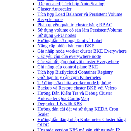
[Deprecated] Tích hợp Auto Scaling
Cluster Autoscaler
Tích hợp Load Balancer và Persistent Volume
Recycle node
Phân quyền quản trị cluster bằng RBAC
Sử dụng volume có sẵn làm PersistentVolume
Sử dụng GPU nodes
Hướng dẫn sử dụng Taint và Label
Nâng cấp phiên bản cụm BKE
Gia nhập node worker cluster BKE Everywhere
Các yêu cầu của everywhere node
Các vấn đề gặp phải với cluster Everywhere
Chỉ nâng cấp control plane BKE
Tích hợp Bizflycloud Container Registry
Giới hạn truy cập cụm Kubernetes
Tự động sửa chữa worker node bị hỏng
Backup và Restore cluster BKE với Velero
Hướng Dẫn Kiểm Tra và Debug Cluster
Autoscaler Qua ConfigMap
Degraded LB with K8S
Hướng dẫn cài đặt và sử dụng KEDA Cron
Scaler
Hướng dẫn đăng nhập Kubernetes Cluster bằng
OIDC
Upgrade version K8S mà vẫn giữ nguyên IP