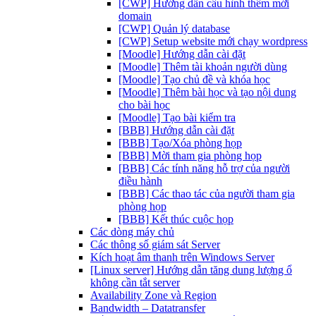
[CWP] Hướng dẫn cấu hình thêm mới
domain
[CWP] Quản lý database
[CWP] Setup website mới chạy wordpress
[Moodle] Hướng dẫn cài đặt
[Moodle] Thêm tài khoản người dùng
[Moodle] Tạo chủ đề và khóa học
[Moodle] Thêm bài học và tạo nội dung
cho bài học
[Moodle] Tạo bài kiểm tra
[BBB] Hướng dẫn cài đặt
[BBB] Tạo/Xóa phòng họp
[BBB] Mời tham gia phòng họp
[BBB] Các tính năng hỗ trợ của người
điều hành
[BBB] Các thao tác của người tham gia
phòng họp
[BBB] Kết thúc cuộc họp
Các dòng máy chủ
Các thông số giám sát Server
Kích hoạt âm thanh trên Windows Server
[Linux server] Hướng dẫn tăng dung lượng ổ
không cần tắt server
Availability Zone và Region
Bandwidth – Datatransfer