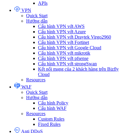
APIs
VPN
Quick Start
Hướng dẫn
Cấu hình VPN với AWS
Cấu hình VPN với Azure
Cấu hình VPN với Draytek Virgo2960
Cấu hình VPN với Fortinet
Cấu hình VPN với Google Cloud
Cấu hình VPN với mikrotik
Cấu hình VPN với pfsense
Cấu hình VPN với strongSwan
Kết nối mạng của 2 khách hàng trên Bizfly
Cloud
Resources
WAF
Quick Start
Hướng dẫn
Cấu hình Policy
Cấu hình WAF
Resources
Custom Rules
Fixed Rules
Anti DDoS