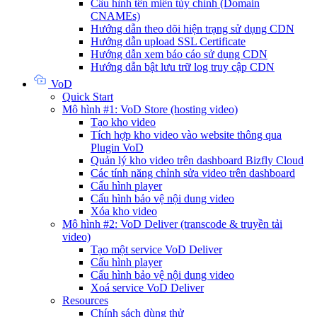
Cấu hình tên miền tùy chỉnh (Domain
CNAMEs)
Hướng dẫn theo dõi hiện trạng sử dụng CDN
Hướng dẫn upload SSL Certificate
Hướng dẫn xem báo cáo sử dụng CDN
Hướng dẫn bật lưu trữ log truy cập CDN
VoD
Quick Start
Mô hình #1: VoD Store (hosting video)
Tạo kho video
Tích hợp kho video vào website thông qua
Plugin VoD
Quản lý kho video trên dashboard Bizfly Cloud
Các tính năng chỉnh sửa video trên dashboard
Cấu hình player
Cấu hình bảo vệ nội dung video
Xóa kho video
Mô hình #2: VoD Deliver (transcode & truyền tải
video)
Tạo một service VoD Deliver
Cấu hình player
Cấu hình bảo vệ nội dung video
Xoá service VoD Deliver
Resources
Chính sách dùng thử