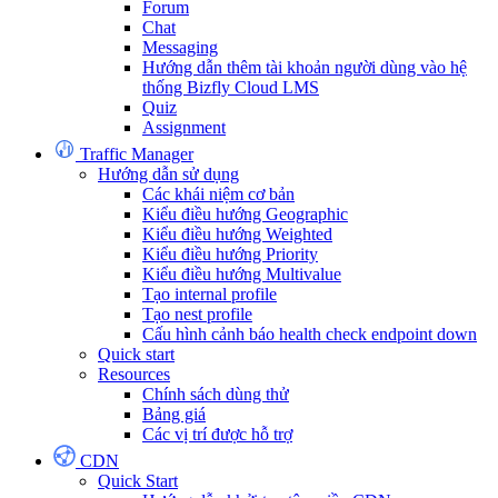
Forum
Chat
Messaging
Hướng dẫn thêm tài khoản người dùng vào hệ
thống Bizfly Cloud LMS
Quiz
Assignment
Traffic Manager
Hướng dẫn sử dụng
Các khái niệm cơ bản
Kiểu điều hướng Geographic
Kiểu điều hướng Weighted
Kiểu điều hướng Priority
Kiểu điều hướng Multivalue
Tạo internal profile
Tạo nest profile
Cấu hình cảnh báo health check endpoint down
Quick start
Resources
Chính sách dùng thử
Bảng giá
Các vị trí được hỗ trợ
CDN
Quick Start