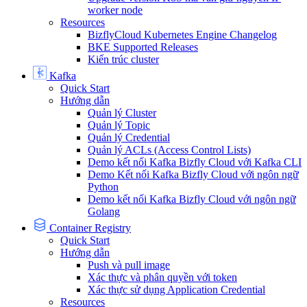
worker node
Resources
BizflyCloud Kubernetes Engine Changelog
BKE Supported Releases
Kiến trúc cluster
Kafka
Quick Start
Hướng dẫn
Quản lý Cluster
Quản lý Topic
Quản lý Credential
Quản lý ACLs (Access Control Lists)
Demo kết nối Kafka Bizfly Cloud với Kafka CLI
Demo Kết nối Kafka Bizfly Cloud với ngôn ngữ
Python
Demo kết nối Kafka Bizfly Cloud với ngôn ngữ
Golang
Container Registry
Quick Start
Hướng dẫn
Push và pull image
Xác thực và phân quyền với token
Xác thực sử dụng Application Credential
Resources