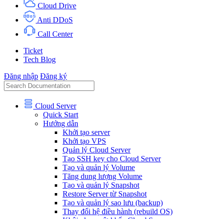
Cloud Drive
Anti DDoS
Call Center
Ticket
Tech Blog
Đăng nhập
Đăng ký
Cloud Server
Quick Start
Hướng dẫn
Khởi tạo server
Khởi tạo VPS
Quản lý Cloud Server
Tạo SSH key cho Cloud Server
Tạo và quản lý Volume
Tăng dung lượng Volume
Tạo và quản lý Snapshot
Restore Server từ Snapshot
Tạo và quản lý sao lưu (backup)
Thay đổi hệ điều hành (rebuild OS)