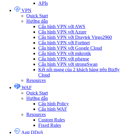
APIs
VPN
Quick Start
Hướng dẫn
Cấu hình VPN với AWS
Cấu hình VPN với Azure
Cấu hình VPN với Draytek Virgo2960
Cấu hình VPN với Fortinet
Cấu hình VPN với Google Cloud
Cấu hình VPN với mikrotik
Cấu hình VPN với pfsense
Cấu hình VPN với strongSwan
Kết nối mạng của 2 khách hàng trên Bizfly
Cloud
Resources
WAF
Quick Start
Hướng dẫn
Cấu hình Policy
Cấu hình WAF
Resources
Custom Rules
Fixed Rules
Anti DDoS