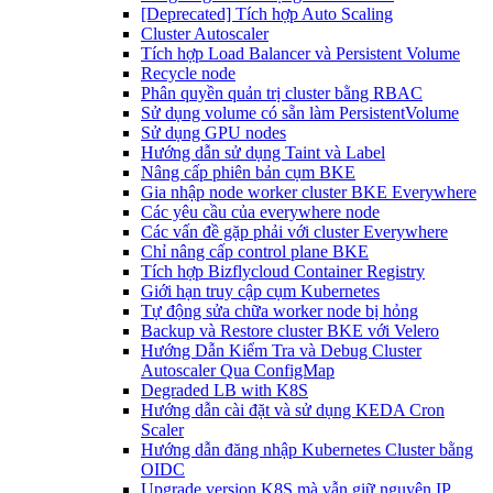
[Deprecated] Tích hợp Auto Scaling
Cluster Autoscaler
Tích hợp Load Balancer và Persistent Volume
Recycle node
Phân quyền quản trị cluster bằng RBAC
Sử dụng volume có sẵn làm PersistentVolume
Sử dụng GPU nodes
Hướng dẫn sử dụng Taint và Label
Nâng cấp phiên bản cụm BKE
Gia nhập node worker cluster BKE Everywhere
Các yêu cầu của everywhere node
Các vấn đề gặp phải với cluster Everywhere
Chỉ nâng cấp control plane BKE
Tích hợp Bizflycloud Container Registry
Giới hạn truy cập cụm Kubernetes
Tự động sửa chữa worker node bị hỏng
Backup và Restore cluster BKE với Velero
Hướng Dẫn Kiểm Tra và Debug Cluster
Autoscaler Qua ConfigMap
Degraded LB with K8S
Hướng dẫn cài đặt và sử dụng KEDA Cron
Scaler
Hướng dẫn đăng nhập Kubernetes Cluster bằng
OIDC
Upgrade version K8S mà vẫn giữ nguyên IP