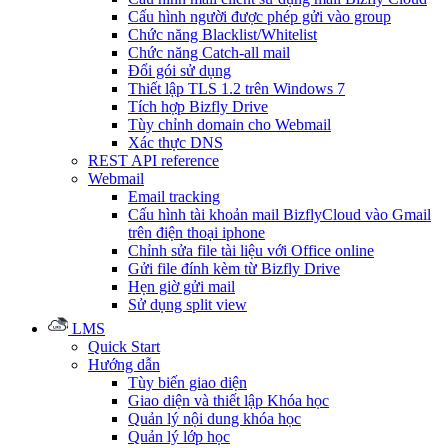
Cấu hình người được phép gửi vào group
Chức năng Blacklist/Whitelist
Chức năng Catch-all mail
Đổi gói sử dụng
Thiết lập TLS 1.2 trên Windows 7
Tích hợp Bizfly Drive
Tùy chỉnh domain cho Webmail
Xác thực DNS
REST API reference
Webmail
Email tracking
Cấu hình tài khoản mail BizflyCloud vào Gmail
trên điện thoại iphone
Chỉnh sửa file tài liệu với Office online
Gửi file đính kèm từ Bizfly Drive
Hẹn giờ gửi mail
Sử dụng split view
LMS
Quick Start
Hướng dẫn
Tùy biến giao diện
Giao diện và thiết lập Khóa học
Quản lý nội dung khóa học
Quản lý lớp học