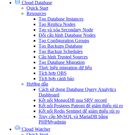
Cloud Database
Quick Start
Resources
Tạo Database Instances
Tạo Replica Nodes
Tạo và xóa Secondary Node
Đổi cấu hình Database Nodes
Tạo Configuration Groups
Tạo Backups Database
Tạo Backup Schedules
Cấu hình Trusted Sources
Tạo Database Migration
Thực hiện migration dữ liệu
Tích hợp OBS
Tích hợp cảnh báo
Hướng dẫn
Cách sử dụng Database Query Analytics
Dashboard
Kết nối MongoDB qua SRV record
Kết nối Postgres Patroni để giảm thiểu rủi ro
Kết nối Redis Sentinel để giảm thiểu rủi ro
Truy cập MySQL và MariaDB bằng
PHPMyadmin
Cloud Watcher
Quick Start