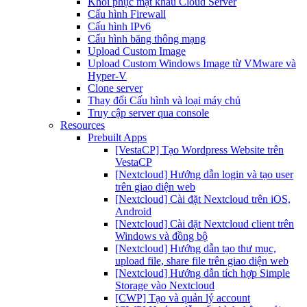
Khôi phục mật khẩu Cloud Server
Cấu hình Firewall
Cấu hình IPv6
Cấu hình băng thông mạng
Upload Custom Image
Upload Custom Windows Image từ VMware và
Hyper-V
Clone server
Thay đổi Cấu hình và loại máy chủ
Truy cập server qua console
Resources
Prebuilt Apps
[VestaCP] Tạo Wordpress Website trên
VestaCP
[Nextcloud] Hướng dẫn login và tạo user
trên giao diện web
[Nextcloud] Cài đặt Nextcloud trên iOS,
Android
[Nextcloud] Cài đặt Nextcloud client trên
Windows và đồng bộ
[Nextcloud] Hướng dẫn tạo thư mục,
upload file, share file trên giao diện web
[Nextcloud] Hướng dẫn tích hợp Simple
Storage vào Nextcloud
[CWP] Tạo và quản lý account