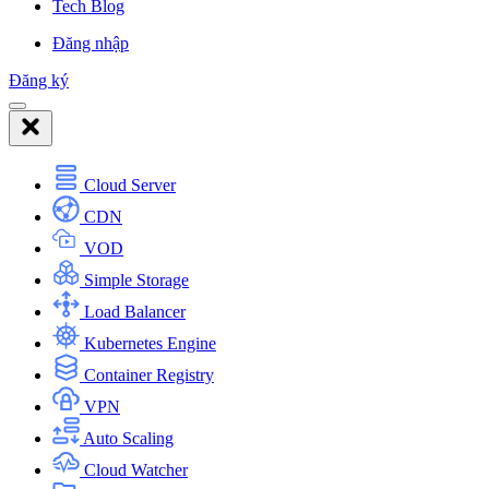
Tech Blog
Đăng nhập
Đăng ký
Cloud Server
CDN
VOD
Simple Storage
Load Balancer
Kubernetes Engine
Container Registry
VPN
Auto Scaling
Cloud Watcher