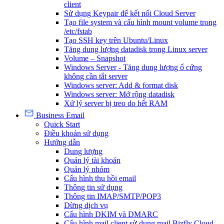
client
Sử dụng Keypair để kết nối Cloud Server
Tạo file system và cấu hình mount volume trong
/etc/fstab
Tạo SSH key trên Ubuntu/Linux
Tăng dung lượng datadisk trong Linux server
Volume – Snapshot
Windows Server - Tăng dung lượng ổ cứng
không cần tắt server
Windows server: Add & format disk
Windows server: Mở rộng datadisk
Xử lý server bị treo do hết RAM
Business Email
Quick Start
Điều khoản sử dụng
Hướng dẫn
Dung lượng
Quản lý tài khoản
Quản lý nhóm
Cấu hình thu hồi email
Thông tin sử dụng
Thông tin IMAP/SMTP/POP3
Dừng dịch vụ
Cấu hình DKIM và DMARC
Cấu hình mail client sử dụng mail Bizfly Cloud