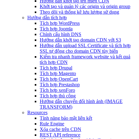
Hướng dẫn khởi tạo tên miền CDN
Khởi tạo và quản lý các origin và origin group
Theo dõi và thống kê lưu lượng sử dụng
Hướng dẫn tích hợp
Tích hợp WordPress
Tích hợp Joomla
Chỉnh cấu hình DNS
Hướng dẫn khởi tạo domain CDN với S3
Hướng dẫn upload SSL Certificate và tích hợp
SSL tự động cho domain CDN tùy biến
Kiểm tra nhanh framework website và kết quả
tích hợp CDN
Tích hợp Drupal
Tích hợp Magento
Tích hợp OpenCart
Tích hợp Prestashop
Tích hợp xenForo
Tích hợp thủ công
Hướng dẫn chuyển đổi hình ảnh (IMAGE
TRANSFORM)
Resources
Tính năng bảo mật liên kết
Rule Engine
Xóa cache trên CDN
REST API reference