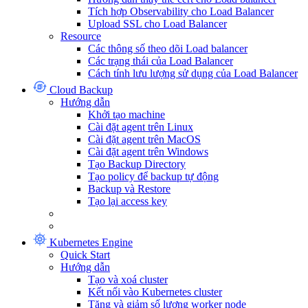
Tích hợp Observability cho Load Balancer
Upload SSL cho Load Balancer
Resource
Các thông số theo dõi Load balancer
Các trạng thái của Load Balancer
Cách tính lưu lượng sử dụng của Load Balancer
Cloud Backup
Hướng dẫn
Khởi tạo machine
Cài đặt agent trên Linux
Cài đặt agent trên MacOS
Cài đặt agent trên Windows
Tạo Backup Directory
Tạo policy để backup tự động
Backup và Restore
Tạo lại access key
Kubernetes Engine
Quick Start
Hướng dẫn
Tạo và xoá cluster
Kết nối vào Kubernetes cluster
Tăng và giảm số lượng worker node