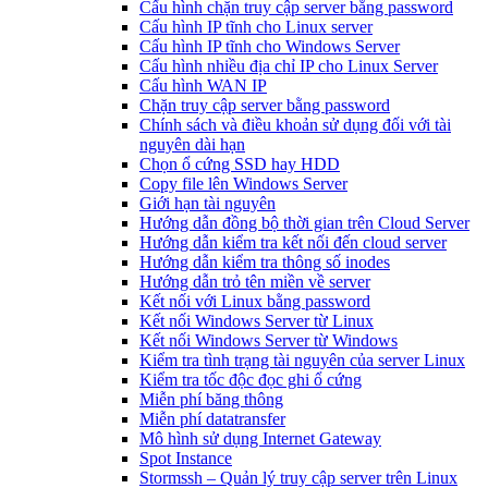
Cấu hình chặn truy cập server bằng password
Cấu hình IP tĩnh cho Linux server
Cấu hình IP tĩnh cho Windows Server
Cấu hình nhiều địa chỉ IP cho Linux Server
Cấu hình WAN IP
Chặn truy cập server bằng password
Chính sách và điều khoản sử dụng đối với tài
nguyên dài hạn
Chọn ổ cứng SSD hay HDD
Copy file lên Windows Server
Giới hạn tài nguyên
Hướng dẫn đồng bộ thời gian trên Cloud Server
Hướng dẫn kiểm tra kết nối đến cloud server
Hướng dẫn kiểm tra thông số inodes
Hướng dẫn trỏ tên miền về server
Kết nối với Linux bằng password
Kết nối Windows Server từ Linux
Kết nối Windows Server từ Windows
Kiểm tra tình trạng tài nguyên của server Linux
Kiểm tra tốc độc đọc ghi ổ cứng
Miễn phí băng thông
Miễn phí datatransfer
Mô hình sử dụng Internet Gateway
Spot Instance
Stormssh – Quản lý truy cập server trên Linux