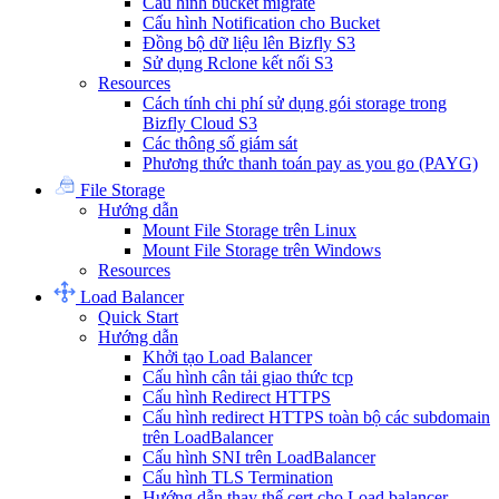
Cấu hình bucket migrate
Cấu hình Notification cho Bucket
Đồng bộ dữ liệu lên Bizfly S3
Sử dụng Rclone kết nối S3
Resources
Cách tính chi phí sử dụng gói storage trong
Bizfly Cloud S3
Các thông số giám sát
Phương thức thanh toán pay as you go (PAYG)
File Storage
Hướng dẫn
Mount File Storage trên Linux
Mount File Storage trên Windows
Resources
Load Balancer
Quick Start
Hướng dẫn
Khởi tạo Load Balancer
Cấu hình cân tải giao thức tcp
Cấu hình Redirect HTTPS
Cấu hình redirect HTTPS toàn bộ các subdomain
trên LoadBalancer
Cấu hình SNI trên LoadBalancer
Cấu hình TLS Termination
Hướng dẫn thay thế cert cho Load balancer