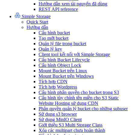
Hướng dẫn xem tài nguyên đã dùng
REST API reference
Simple Storage
Quick Start
Hướng dẫn
Cấu hình bucket
Tạo mới bucket
Quản lý file trong bucket
Quản lý key
Client tool kết nối với Simple Storage
Cấu hình Bucket Lifecycle
Cấu hình Object Lock
Mount Bucket trên Linux
Mount Bucket trên Windows
Tích hợp CDN
Tích hợp Wordpress
Cấu hình phân quyền cho bucket trong S3
Cấu hình tùy chỉnh tên miền cho S3 Static
Website Hosting sử dụng CDN
Phân quyền quản lý bucket cho những subuser
Sử dụng s3 browser
Sử dụng MinIO Client
Giới thiệu S3 Multi Storage Class
Xóa các multipart chưa hoàn thành