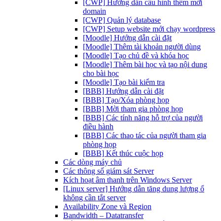
[CWP] Hướng dẫn cấu hình thêm mới
domain
[CWP] Quản lý database
[CWP] Setup website mới chạy wordpress
[Moodle] Hướng dẫn cài đặt
[Moodle] Thêm tài khoản người dùng
[Moodle] Tạo chủ đề và khóa học
[Moodle] Thêm bài học và tạo nội dung
cho bài học
[Moodle] Tạo bài kiểm tra
[BBB] Hướng dẫn cài đặt
[BBB] Tạo/Xóa phòng họp
[BBB] Mời tham gia phòng họp
[BBB] Các tính năng hỗ trợ của người
điều hành
[BBB] Các thao tác của người tham gia
phòng họp
[BBB] Kết thúc cuộc họp
Các dòng máy chủ
Các thông số giám sát Server
Kích hoạt âm thanh trên Windows Server
[Linux server] Hướng dẫn tăng dung lượng ổ
không cần tắt server
Availability Zone và Region
Bandwidth – Datatransfer