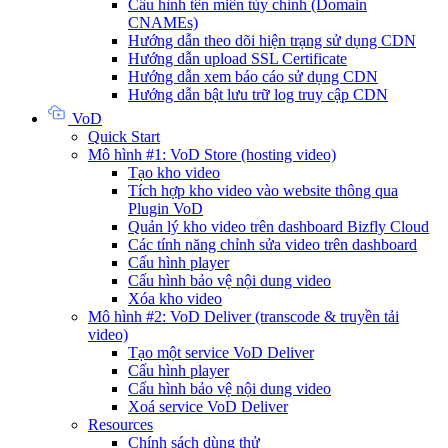
Cấu hình tên miền tùy chỉnh (Domain
CNAMEs)
Hướng dẫn theo dõi hiện trạng sử dụng CDN
Hướng dẫn upload SSL Certificate
Hướng dẫn xem báo cáo sử dụng CDN
Hướng dẫn bật lưu trữ log truy cập CDN
VoD
Quick Start
Mô hình #1: VoD Store (hosting video)
Tạo kho video
Tích hợp kho video vào website thông qua
Plugin VoD
Quản lý kho video trên dashboard Bizfly Cloud
Các tính năng chỉnh sửa video trên dashboard
Cấu hình player
Cấu hình bảo vệ nội dung video
Xóa kho video
Mô hình #2: VoD Deliver (transcode & truyền tải
video)
Tạo một service VoD Deliver
Cấu hình player
Cấu hình bảo vệ nội dung video
Xoá service VoD Deliver
Resources
Chính sách dùng thử