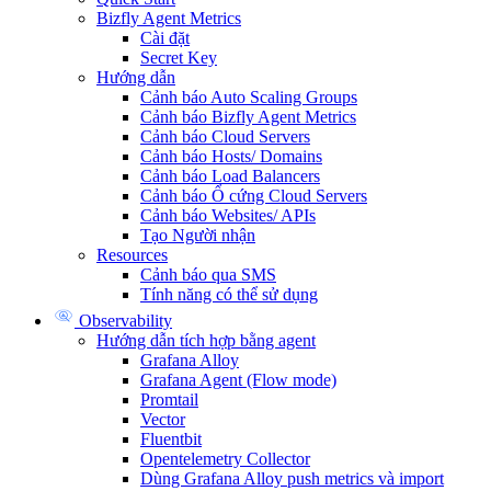
Bizfly Agent Metrics
Cài đặt
Secret Key
Hướng dẫn
Cảnh báo Auto Scaling Groups
Cảnh báo Bizfly Agent Metrics
Cảnh báo Cloud Servers
Cảnh báo Hosts/ Domains
Cảnh báo Load Balancers
Cảnh báo Ổ cứng Cloud Servers
Cảnh báo Websites/ APIs
Tạo Người nhận
Resources
Cảnh báo qua SMS
Tính năng có thể sử dụng
Observability
Hướng dẫn tích hợp bằng agent
Grafana Alloy
Grafana Agent (Flow mode)
Promtail
Vector
Fluentbit
Opentelemetry Collector
Dùng Grafana Alloy push metrics và import