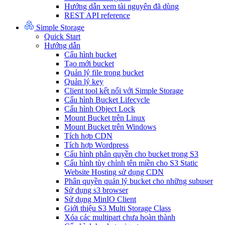
Hướng dẫn xem tài nguyên đã dùng
REST API reference
Simple Storage
Quick Start
Hướng dẫn
Cấu hình bucket
Tạo mới bucket
Quản lý file trong bucket
Quản lý key
Client tool kết nối với Simple Storage
Cấu hình Bucket Lifecycle
Cấu hình Object Lock
Mount Bucket trên Linux
Mount Bucket trên Windows
Tích hợp CDN
Tích hợp Wordpress
Cấu hình phân quyền cho bucket trong S3
Cấu hình tùy chỉnh tên miền cho S3 Static
Website Hosting sử dụng CDN
Phân quyền quản lý bucket cho những subuser
Sử dụng s3 browser
Sử dụng MinIO Client
Giới thiệu S3 Multi Storage Class
Xóa các multipart chưa hoàn thành