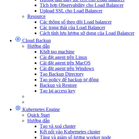
Tích hợp Observability cho Load Balancer
Upload SSL cho Load Balancer
Resource
Các thông số theo dõi Load balancer
Các trạng thái của Load Balancer
Cách tính lưu lượng sử dụng của Load Balancer
Cloud Backup
Hướng dẫn
Khởi tạo machine
Cài đặt agent trên Linux
Cài đặt agent trên MacOS
Cài đặt agent trên Windows
Tạo Backup Directory
Tạo policy để backup tự động
Backup và Restore
Tạo lại access key
Kubernetes Engine
Quick Start
Hướng dẫn
Tạo và xoá cluster
Kết nối vào Kubernetes cluster
Tăng và giảm số lượng worker node