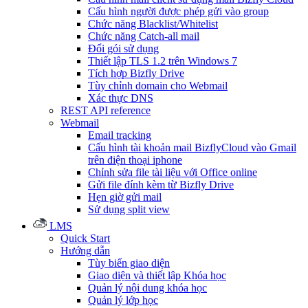
Cấu hình người được phép gửi vào group
Chức năng Blacklist/Whitelist
Chức năng Catch-all mail
Đổi gói sử dụng
Thiết lập TLS 1.2 trên Windows 7
Tích hợp Bizfly Drive
Tùy chỉnh domain cho Webmail
Xác thực DNS
REST API reference
Webmail
Email tracking
Cấu hình tài khoản mail BizflyCloud vào Gmail
trên điện thoại iphone
Chỉnh sửa file tài liệu với Office online
Gửi file đính kèm từ Bizfly Drive
Hẹn giờ gửi mail
Sử dụng split view
LMS
Quick Start
Hướng dẫn
Tùy biến giao diện
Giao diện và thiết lập Khóa học
Quản lý nội dung khóa học
Quản lý lớp học