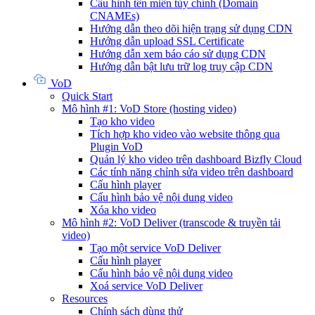
Cấu hình tên miền tùy chỉnh (Domain
CNAMEs)
Hướng dẫn theo dõi hiện trạng sử dụng CDN
Hướng dẫn upload SSL Certificate
Hướng dẫn xem báo cáo sử dụng CDN
Hướng dẫn bật lưu trữ log truy cập CDN
VoD
Quick Start
Mô hình #1: VoD Store (hosting video)
Tạo kho video
Tích hợp kho video vào website thông qua
Plugin VoD
Quản lý kho video trên dashboard Bizfly Cloud
Các tính năng chỉnh sửa video trên dashboard
Cấu hình player
Cấu hình bảo vệ nội dung video
Xóa kho video
Mô hình #2: VoD Deliver (transcode & truyền tải
video)
Tạo một service VoD Deliver
Cấu hình player
Cấu hình bảo vệ nội dung video
Xoá service VoD Deliver
Resources
Chính sách dùng thử