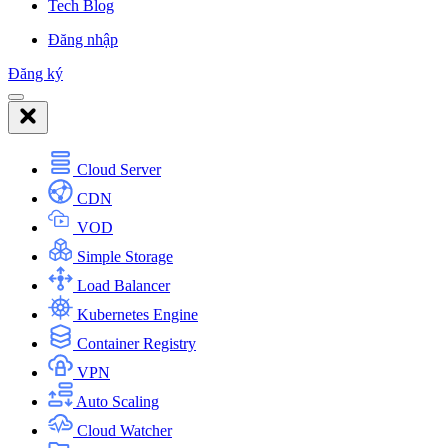
Tech Blog
Đăng nhập
Đăng ký
Cloud Server
CDN
VOD
Simple Storage
Load Balancer
Kubernetes Engine
Container Registry
VPN
Auto Scaling
Cloud Watcher