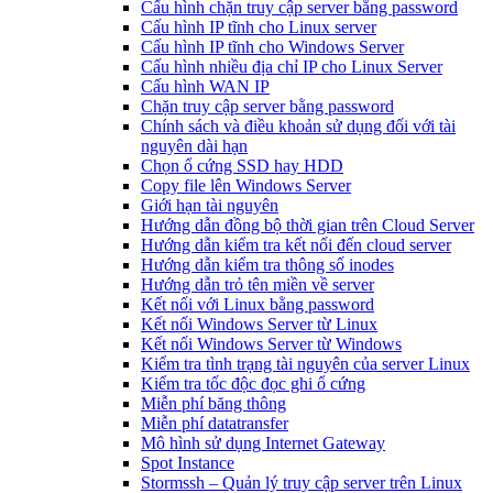
Cấu hình chặn truy cập server bằng password
Cấu hình IP tĩnh cho Linux server
Cấu hình IP tĩnh cho Windows Server
Cấu hình nhiều địa chỉ IP cho Linux Server
Cấu hình WAN IP
Chặn truy cập server bằng password
Chính sách và điều khoản sử dụng đối với tài
nguyên dài hạn
Chọn ổ cứng SSD hay HDD
Copy file lên Windows Server
Giới hạn tài nguyên
Hướng dẫn đồng bộ thời gian trên Cloud Server
Hướng dẫn kiểm tra kết nối đến cloud server
Hướng dẫn kiểm tra thông số inodes
Hướng dẫn trỏ tên miền về server
Kết nối với Linux bằng password
Kết nối Windows Server từ Linux
Kết nối Windows Server từ Windows
Kiểm tra tình trạng tài nguyên của server Linux
Kiểm tra tốc độc đọc ghi ổ cứng
Miễn phí băng thông
Miễn phí datatransfer
Mô hình sử dụng Internet Gateway
Spot Instance
Stormssh – Quản lý truy cập server trên Linux