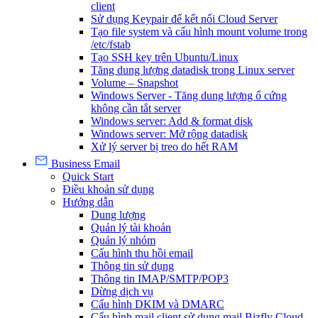
client
Sử dụng Keypair để kết nối Cloud Server
Tạo file system và cấu hình mount volume trong
/etc/fstab
Tạo SSH key trên Ubuntu/Linux
Tăng dung lượng datadisk trong Linux server
Volume – Snapshot
Windows Server - Tăng dung lượng ổ cứng
không cần tắt server
Windows server: Add & format disk
Windows server: Mở rộng datadisk
Xử lý server bị treo do hết RAM
Business Email
Quick Start
Điều khoản sử dụng
Hướng dẫn
Dung lượng
Quản lý tài khoản
Quản lý nhóm
Cấu hình thu hồi email
Thông tin sử dụng
Thông tin IMAP/SMTP/POP3
Dừng dịch vụ
Cấu hình DKIM và DMARC
Cấu hình mail client sử dụng mail Bizfly Cloud