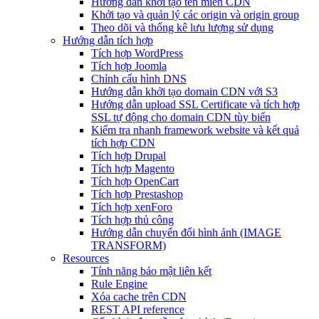
Hướng dẫn khởi tạo tên miền CDN
Khởi tạo và quản lý các origin và origin group
Theo dõi và thống kê lưu lượng sử dụng
Hướng dẫn tích hợp
Tích hợp WordPress
Tích hợp Joomla
Chỉnh cấu hình DNS
Hướng dẫn khởi tạo domain CDN với S3
Hướng dẫn upload SSL Certificate và tích hợp
SSL tự động cho domain CDN tùy biến
Kiểm tra nhanh framework website và kết quả
tích hợp CDN
Tích hợp Drupal
Tích hợp Magento
Tích hợp OpenCart
Tích hợp Prestashop
Tích hợp xenForo
Tích hợp thủ công
Hướng dẫn chuyển đổi hình ảnh (IMAGE
TRANSFORM)
Resources
Tính năng bảo mật liên kết
Rule Engine
Xóa cache trên CDN
REST API reference