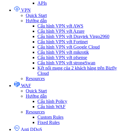
APIs
VPN
Quick Start
Hướng dẫn
Cấu hình VPN với AWS
Cấu hình VPN với Azure
Cấu hình VPN với Draytek Virgo2960
Cấu hình VPN với Fortinet
Cấu hình VPN với Google Cloud
Cấu hình VPN với mikrotik
Cấu hình VPN với pfsense
Cấu hình VPN với strongSwan
Kết nối mạng của 2 khách hàng trên Bizfly
Cloud
Resources
WAF
Quick Start
Hướng dẫn
Cấu hình Policy
Cấu hình WAF
Resources
Custom Rules
Fixed Rules
Anti DDoS