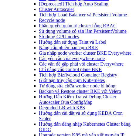
[Deprecated] Tích hợp Auto Scaling
Cluster Autoscaler
Tích hợp Load Balancer và Persistent Volume
Recycle node
Phân quyền quản trị cluster bằng RBAC
Sử dụng volume có sẵn làm PersistentVolume
Sử dụng GPU nodes
Hướng dẫn sử dụng Taint và Label
Nâng cấp phiên bản cụm BKE
Gia nhập node worker cluster BKE Everywhere
Các yêu cầu của everywhere node
Các vấn đề gặp phải với cluster Everywhere
Chỉ nâng cấp control plane BKE
Tích hợp Bizflycloud Container Registry
Giới hạn truy cập cụm Kubernetes
Tự động sửa chữa worker node bị hỏng
Backup và Restore cluster BKE với Velero
Hướng Dẫn Kiểm Tra và Debug Cluster
Autoscaler Qua ConfigMap
Degraded LB with K8S
Hướng dẫn cài đặt và sử dụng KEDA Cron
Scaler
Hướng dẫn đăng nhập Kubernetes Cluster bằng
OIDC
Upgrade version K8S mà vẫn giữ nguyên IP