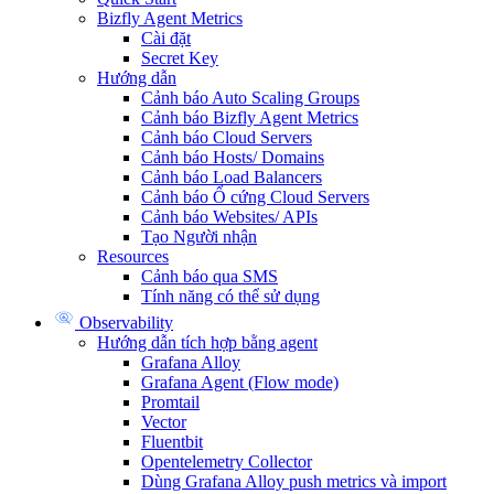
Bizfly Agent Metrics
Cài đặt
Secret Key
Hướng dẫn
Cảnh báo Auto Scaling Groups
Cảnh báo Bizfly Agent Metrics
Cảnh báo Cloud Servers
Cảnh báo Hosts/ Domains
Cảnh báo Load Balancers
Cảnh báo Ổ cứng Cloud Servers
Cảnh báo Websites/ APIs
Tạo Người nhận
Resources
Cảnh báo qua SMS
Tính năng có thể sử dụng
Observability
Hướng dẫn tích hợp bằng agent
Grafana Alloy
Grafana Agent (Flow mode)
Promtail
Vector
Fluentbit
Opentelemetry Collector
Dùng Grafana Alloy push metrics và import