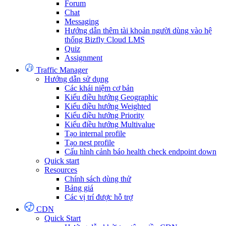
Forum
Chat
Messaging
Hướng dẫn thêm tài khoản người dùng vào hệ
thống Bizfly Cloud LMS
Quiz
Assignment
Traffic Manager
Hướng dẫn sử dụng
Các khái niệm cơ bản
Kiểu điều hướng Geographic
Kiểu điều hướng Weighted
Kiểu điều hướng Priority
Kiểu điều hướng Multivalue
Tạo internal profile
Tạo nest profile
Cấu hình cảnh báo health check endpoint down
Quick start
Resources
Chính sách dùng thử
Bảng giá
Các vị trí được hỗ trợ
CDN
Quick Start