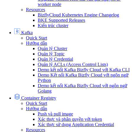
worker node
Resources
BizflyCloud Kubernetes Engine Changelog
BKE Supported Releases
Kiến trúc cluster
Kafka
Quick Start
Hướng dẫn
Quản lý Cluster
Quản lý Topic
Quản lý Credential
Quản lý ACLs (Access Control Lists)
Demo kết nối Kafka Bizfly Cloud với Kafka CLI
Demo Kết nối Kafka Bizfly Cloud với ngôn ngữ
Python
Demo kết nối Kafka Bizfly Cloud với ngôn ngữ
Golang
Container Registry
Quick Start
Hướng dẫn
Push và pull image
Xác thực và phân quyền với token
Xác thực sử dụng Application Credential
Resources