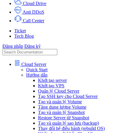
Cloud Drive
Anti DDoS
Call Center
Ticket
Tech Blog
Đăng nhập
Đăng ký
Cloud Server
Quick Start
Hướng dẫn
Khởi tạo server
Khởi tạo VPS
Quản lý Cloud Server
Tạo SSH key cho Cloud Server
Tạo và quản lý Volume
Tăng dung lượng Volume
Tạo và quản lý Snapshot
Restore Server từ Snapshot
Tạo và quản lý sao lưu (backup)
Thay đổi hệ điều hành (rebuild OS)