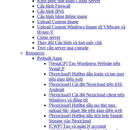
Khôi phục mật khẩu Cloud Server
Cấu hình Firewall
Cấu hình IPv6
Cấu hình băng thông mạng
Upload Custom Image
Upload Custom Windows Image từ VMware và
Hyper-V
Clone server
Thay đổi Cấu hình và loại máy chủ
Truy cập server qua console
Resources
Prebuilt Apps
[VestaCP] Tạo Wordpress Website trên
VestaCP
[Nextcloud] Hướng dẫn login và tạo user
trên giao diện web
[Nextcloud] Cài đặt Nextcloud trên iOS,
Android
[Nextcloud] Cài đặt Nextcloud client trên
Windows và đồng bộ
[Nextcloud] Hướng dẫn tạo thư mục,
upload file, share file trên giao diện web
[Nextcloud] Hướng dẫn tích hợp Simple
Storage vào Nextcloud
[CWP] Tạo và quản lý account