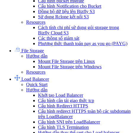
Cấu hình bucket migrate
Cấu hình Notification cho Bucket
Đồng bộ dữ liệu lên Bizfly S3
Sử dụng Rclone kết nối S3
Resources
Cách tính chi phí sử dụng gói storage trong
Bizfly Cloud S3
Các thông số giám sát
Phương thức thanh toán pay as you go (PAYG)
File Storage
Hướng dẫn
Mount File Storage trên Linux
Mount File Storage trên Windows
Resources
Load Balancer
Quick Start
Hướng dẫn
Khởi tạo Load Balancer
Cấu hình cân tải giao thức tcp
Cấu hình Redirect HTTPS
Cấu hình redirect HTTPS toàn bộ các subdomain
trên LoadBalancer
Cấu hình SNI trên LoadBalancer
Cấu hình TLS Termination
Hướng dẫn thay thế cert cho Load balancer