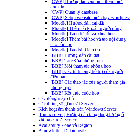
[CWP] Hướng dẫn cấu hình thêm mới
domain
[CWP] Quản lý database
[CWP] Setup website mới chạy wordpress
[Moodle] Hướng dẫn cài đặt
[Moodle] Thêm tài khoản người dùng
[Moodle] Tạo chủ đề và khóa học
[Moodle] Thêm bài học và tạo nội dung
cho bài học
[Moodle] Tạo bài kiểm tra
[BBB] Hướng dẫn cài đặt
[BBB] Tạo/Xóa phòng họp
[BBB] Mời tham gia phòng họp
[BBB] Các tính năng hỗ trợ của người
điều hành
[BBB] Các thao tác của người tham gia
phòng họp
[BBB] Kết thúc cuộc họp
Các dòng máy chủ
Các thông số giám sát Server
Kích hoạt âm thanh trên Windows Server
[Linux server] Hướng dẫn tăng dung lượng ổ
không cần tắt server
Availability Zone và Region
Bandwidth – Datatransfer