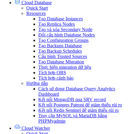
Cloud Database
Quick Start
Resources
Tạo Database Instances
Tạo Replica Nodes
Tạo và xóa Secondary Node
Đổi cấu hình Database Nodes
Tạo Configuration Groups
Tạo Backups Database
Tạo Backup Schedules
Cấu hình Trusted Sources
Tạo Database Migration
Thực hiện migration dữ liệu
Tích hợp OBS
Tích hợp cảnh báo
Hướng dẫn
Cách sử dụng Database Query Analytics
Dashboard
Kết nối MongoDB qua SRV record
Kết nối Postgres Patroni để giảm thiểu rủi ro
Kết nối Redis Sentinel để giảm thiểu rủi ro
Truy cập MySQL và MariaDB bằng
PHPMyadmin
Cloud Watcher
Quick Start