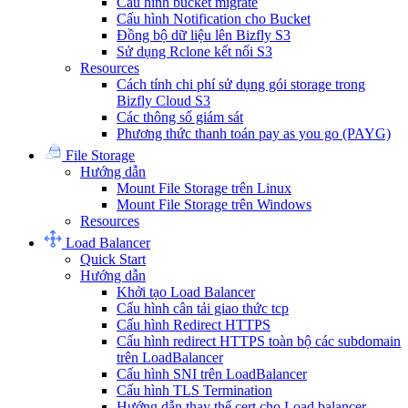
Cấu hình bucket migrate
Cấu hình Notification cho Bucket
Đồng bộ dữ liệu lên Bizfly S3
Sử dụng Rclone kết nối S3
Resources
Cách tính chi phí sử dụng gói storage trong
Bizfly Cloud S3
Các thông số giám sát
Phương thức thanh toán pay as you go (PAYG)
File Storage
Hướng dẫn
Mount File Storage trên Linux
Mount File Storage trên Windows
Resources
Load Balancer
Quick Start
Hướng dẫn
Khởi tạo Load Balancer
Cấu hình cân tải giao thức tcp
Cấu hình Redirect HTTPS
Cấu hình redirect HTTPS toàn bộ các subdomain
trên LoadBalancer
Cấu hình SNI trên LoadBalancer
Cấu hình TLS Termination
Hướng dẫn thay thế cert cho Load balancer