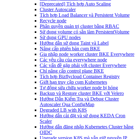
[Deprecated] Tích hợp Auto Scaling
Cluster Autoscaler
Tích hợp Load Balancer và Persistent Volume
Recycle node
Phân quyền quản trị cluster bằng RBAC
Sử dụng volume có sẵn làm PersistentVolume
Sử dụng GPU nodes
Hướng dẫn sử dụng Taint và Label
Nâng cấp phiên bản cụm BKE
Gia nhập node worker cluster BKE Everywhere
Các yêu cầu của everywhere node
Các vấn đề gặp phải với cluster Everywhere
Chỉ nâng cấp control plane BKE
Tích hợp Bizflycloud Container Registry
Giới hạn truy cập cụm Kubernetes
Tự động sửa chữa worker node bị hỏng
Backup và Restore cluster BKE với Velero
Hướng Dẫn Kiểm Tra và Debug Cluster
Autoscaler Qua ConfigMap
Degraded LB with K8S
Hướng dẫn cài đặt và sử dụng KEDA Cron
Scaler
Hướng dẫn đăng nhập Kubernetes Cluster bằng
OIDC
Upgrade version K8S mà vẫn giữ nguyên IP