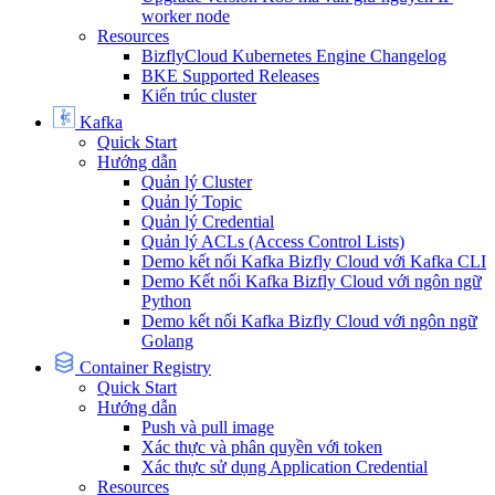
worker node
Resources
BizflyCloud Kubernetes Engine Changelog
BKE Supported Releases
Kiến trúc cluster
Kafka
Quick Start
Hướng dẫn
Quản lý Cluster
Quản lý Topic
Quản lý Credential
Quản lý ACLs (Access Control Lists)
Demo kết nối Kafka Bizfly Cloud với Kafka CLI
Demo Kết nối Kafka Bizfly Cloud với ngôn ngữ
Python
Demo kết nối Kafka Bizfly Cloud với ngôn ngữ
Golang
Container Registry
Quick Start
Hướng dẫn
Push và pull image
Xác thực và phân quyền với token
Xác thực sử dụng Application Credential
Resources