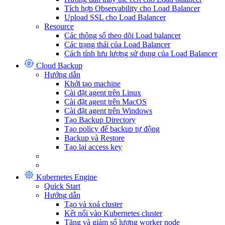
Tích hợp Observability cho Load Balancer
Upload SSL cho Load Balancer
Resource
Các thông số theo dõi Load balancer
Các trạng thái của Load Balancer
Cách tính lưu lượng sử dụng của Load Balancer
Cloud Backup
Hướng dẫn
Khởi tạo machine
Cài đặt agent trên Linux
Cài đặt agent trên MacOS
Cài đặt agent trên Windows
Tạo Backup Directory
Tạo policy để backup tự động
Backup và Restore
Tạo lại access key
Kubernetes Engine
Quick Start
Hướng dẫn
Tạo và xoá cluster
Kết nối vào Kubernetes cluster
Tăng và giảm số lượng worker node