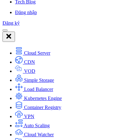
Tech Blog
Đăng nhập
Đăng ký
Cloud Server
CDN
VOD
Simple Storage
Load Balancer
Kubernetes Engine
Container Registry
VPN
Auto Scaling
Cloud Watcher