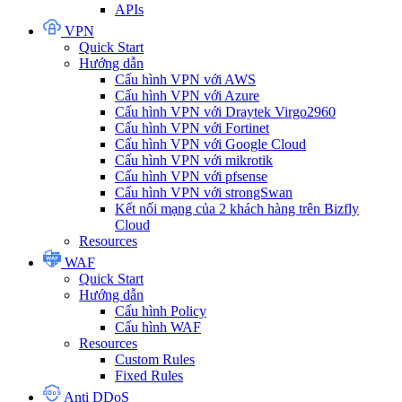
APIs
VPN
Quick Start
Hướng dẫn
Cấu hình VPN với AWS
Cấu hình VPN với Azure
Cấu hình VPN với Draytek Virgo2960
Cấu hình VPN với Fortinet
Cấu hình VPN với Google Cloud
Cấu hình VPN với mikrotik
Cấu hình VPN với pfsense
Cấu hình VPN với strongSwan
Kết nối mạng của 2 khách hàng trên Bizfly
Cloud
Resources
WAF
Quick Start
Hướng dẫn
Cấu hình Policy
Cấu hình WAF
Resources
Custom Rules
Fixed Rules
Anti DDoS