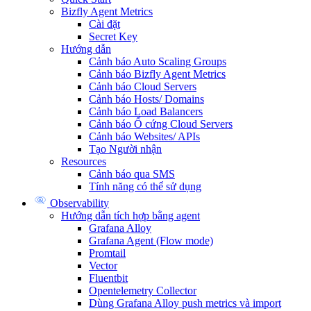
Bizfly Agent Metrics
Cài đặt
Secret Key
Hướng dẫn
Cảnh báo Auto Scaling Groups
Cảnh báo Bizfly Agent Metrics
Cảnh báo Cloud Servers
Cảnh báo Hosts/ Domains
Cảnh báo Load Balancers
Cảnh báo Ổ cứng Cloud Servers
Cảnh báo Websites/ APIs
Tạo Người nhận
Resources
Cảnh báo qua SMS
Tính năng có thể sử dụng
Observability
Hướng dẫn tích hợp bằng agent
Grafana Alloy
Grafana Agent (Flow mode)
Promtail
Vector
Fluentbit
Opentelemetry Collector
Dùng Grafana Alloy push metrics và import