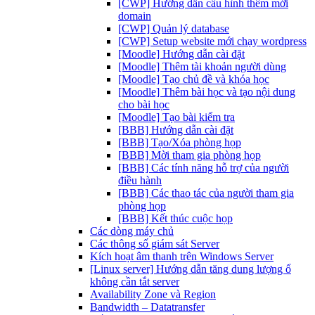
[CWP] Hướng dẫn cấu hình thêm mới
domain
[CWP] Quản lý database
[CWP] Setup website mới chạy wordpress
[Moodle] Hướng dẫn cài đặt
[Moodle] Thêm tài khoản người dùng
[Moodle] Tạo chủ đề và khóa học
[Moodle] Thêm bài học và tạo nội dung
cho bài học
[Moodle] Tạo bài kiểm tra
[BBB] Hướng dẫn cài đặt
[BBB] Tạo/Xóa phòng họp
[BBB] Mời tham gia phòng họp
[BBB] Các tính năng hỗ trợ của người
điều hành
[BBB] Các thao tác của người tham gia
phòng họp
[BBB] Kết thúc cuộc họp
Các dòng máy chủ
Các thông số giám sát Server
Kích hoạt âm thanh trên Windows Server
[Linux server] Hướng dẫn tăng dung lượng ổ
không cần tắt server
Availability Zone và Region
Bandwidth – Datatransfer