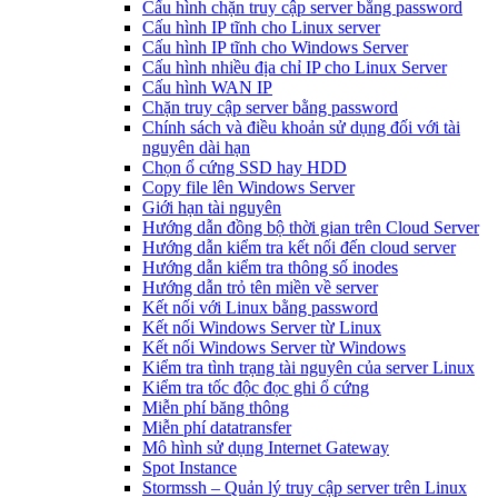
Cấu hình chặn truy cập server bằng password
Cấu hình IP tĩnh cho Linux server
Cấu hình IP tĩnh cho Windows Server
Cấu hình nhiều địa chỉ IP cho Linux Server
Cấu hình WAN IP
Chặn truy cập server bằng password
Chính sách và điều khoản sử dụng đối với tài
nguyên dài hạn
Chọn ổ cứng SSD hay HDD
Copy file lên Windows Server
Giới hạn tài nguyên
Hướng dẫn đồng bộ thời gian trên Cloud Server
Hướng dẫn kiểm tra kết nối đến cloud server
Hướng dẫn kiểm tra thông số inodes
Hướng dẫn trỏ tên miền về server
Kết nối với Linux bằng password
Kết nối Windows Server từ Linux
Kết nối Windows Server từ Windows
Kiểm tra tình trạng tài nguyên của server Linux
Kiểm tra tốc độc đọc ghi ổ cứng
Miễn phí băng thông
Miễn phí datatransfer
Mô hình sử dụng Internet Gateway
Spot Instance
Stormssh – Quản lý truy cập server trên Linux