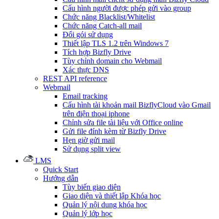
Cấu hình người được phép gửi vào group
Chức năng Blacklist/Whitelist
Chức năng Catch-all mail
Đổi gói sử dụng
Thiết lập TLS 1.2 trên Windows 7
Tích hợp Bizfly Drive
Tùy chỉnh domain cho Webmail
Xác thực DNS
REST API reference
Webmail
Email tracking
Cấu hình tài khoản mail BizflyCloud vào Gmail
trên điện thoại iphone
Chỉnh sửa file tài liệu với Office online
Gửi file đính kèm từ Bizfly Drive
Hẹn giờ gửi mail
Sử dụng split view
LMS
Quick Start
Hướng dẫn
Tùy biến giao diện
Giao diện và thiết lập Khóa học
Quản lý nội dung khóa học
Quản lý lớp học