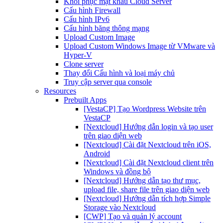
Khôi phục mật khẩu Cloud Server
Cấu hình Firewall
Cấu hình IPv6
Cấu hình băng thông mạng
Upload Custom Image
Upload Custom Windows Image từ VMware và
Hyper-V
Clone server
Thay đổi Cấu hình và loại máy chủ
Truy cập server qua console
Resources
Prebuilt Apps
[VestaCP] Tạo Wordpress Website trên
VestaCP
[Nextcloud] Hướng dẫn login và tạo user
trên giao diện web
[Nextcloud] Cài đặt Nextcloud trên iOS,
Android
[Nextcloud] Cài đặt Nextcloud client trên
Windows và đồng bộ
[Nextcloud] Hướng dẫn tạo thư mục,
upload file, share file trên giao diện web
[Nextcloud] Hướng dẫn tích hợp Simple
Storage vào Nextcloud
[CWP] Tạo và quản lý account