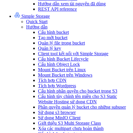
Hướng dẫn xem tài nguyên đã dùng
REST API reference
Simple Storage
Quick Start
Hướng dẫn
Cấu hình bucket
Tạo mới bucket
Quản lý file trong bucket
Quản lý key
Client tool kết nối với Simple Storage
Cấu hình Bucket Lifecycle
Cấu hình Object Lock
Mount Bucket trên Linux
Mount Bucket trên Windows
Tích hợp CDN
Tích hợp Wordpress
Cấu hình phân quyền cho bucket trong S3
Cấu hình tùy chỉnh tên miền cho S3 Static
Website Hosting sử dụng CDN
Phân quyền quản lý bucket cho những subuser
Sử dụng s3 browser
Sử dụng MinIO Client
Giới thiệu S3 Multi Storage Class
Xóa các multipart chưa hoàn thành