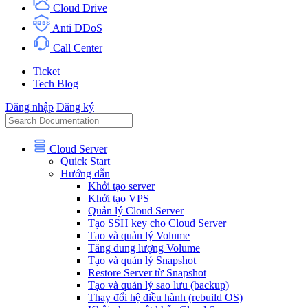
Cloud Drive
Anti DDoS
Call Center
Ticket
Tech Blog
Đăng nhập
Đăng ký
Cloud Server
Quick Start
Hướng dẫn
Khởi tạo server
Khởi tạo VPS
Quản lý Cloud Server
Tạo SSH key cho Cloud Server
Tạo và quản lý Volume
Tăng dung lượng Volume
Tạo và quản lý Snapshot
Restore Server từ Snapshot
Tạo và quản lý sao lưu (backup)
Thay đổi hệ điều hành (rebuild OS)