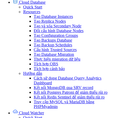
Cloud Database
Quick Start
Resources
Tạo Database Instances
Tạo Replica Nodes
Tạo và xóa Secondary Node
Đổi cấu hình Database Nodes
Tạo Configuration Groups
Tạo Backups Database
Tạo Backup Schedules
Cấu hình Trusted Sources
Tạo Database Migration
Thực hiện migration dữ liệu
Tích hợp OBS
Tích hợp cảnh báo
Hướng dẫn
Cách sử dụng Database Query Analytics
Dashboard
Kết nối MongoDB qua SRV record
Kết nối Postgres Patroni để giảm thiểu rủi ro
Kết nối Redis Sentinel để giảm thiểu rủi ro
Truy cập MySQL và MariaDB bằng
PHPMyadmin
Cloud Watcher
Quick Start