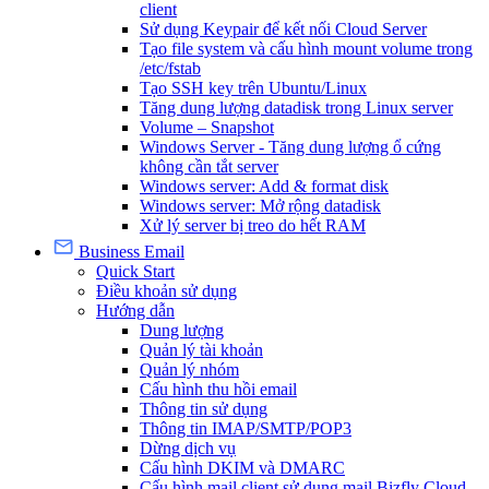
client
Sử dụng Keypair để kết nối Cloud Server
Tạo file system và cấu hình mount volume trong
/etc/fstab
Tạo SSH key trên Ubuntu/Linux
Tăng dung lượng datadisk trong Linux server
Volume – Snapshot
Windows Server - Tăng dung lượng ổ cứng
không cần tắt server
Windows server: Add & format disk
Windows server: Mở rộng datadisk
Xử lý server bị treo do hết RAM
Business Email
Quick Start
Điều khoản sử dụng
Hướng dẫn
Dung lượng
Quản lý tài khoản
Quản lý nhóm
Cấu hình thu hồi email
Thông tin sử dụng
Thông tin IMAP/SMTP/POP3
Dừng dịch vụ
Cấu hình DKIM và DMARC
Cấu hình mail client sử dụng mail Bizfly Cloud