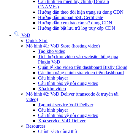
Cấu hình tên miền tùy chỉnh (Domain
CNAMEs)
Hướng dẫn theo dõi hiện trạng sử dụng CDN
Hướng dẫn upload SSL Certificate
Hướng dẫn xem báo cáo sử dụng CDN
Hướng dẫn bật lưu trữ log truy cập CDN
VoD
Quick Start
Mô hình #1: VoD Store (hosting video)
Tạo kho video
Tích hợp kho video vào website thông qua
Plugin VoD
Quản lý kho video trên dashboard Bizfly Cloud
Các tính năng chỉnh sửa video trên dashboard
Cấu hình player
Cấu hình bảo vệ nội dung video
Xóa kho video
Mô hình #2: VoD Deliver (transcode & truyền tải
video)
Tạo một service VoD Deliver
Cấu hình player
Cấu hình bảo vệ nội dung video
Xoá service VoD Deliver
Resources
Chính sách dùng thử