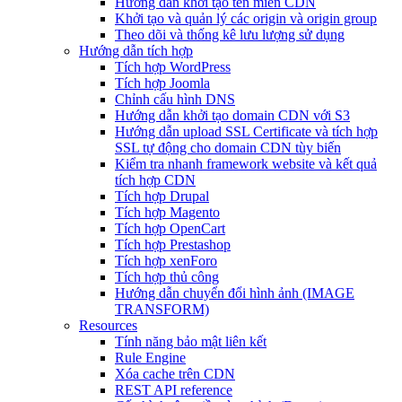
Hướng dẫn khởi tạo tên miền CDN
Khởi tạo và quản lý các origin và origin group
Theo dõi và thống kê lưu lượng sử dụng
Hướng dẫn tích hợp
Tích hợp WordPress
Tích hợp Joomla
Chỉnh cấu hình DNS
Hướng dẫn khởi tạo domain CDN với S3
Hướng dẫn upload SSL Certificate và tích hợp
SSL tự động cho domain CDN tùy biến
Kiểm tra nhanh framework website và kết quả
tích hợp CDN
Tích hợp Drupal
Tích hợp Magento
Tích hợp OpenCart
Tích hợp Prestashop
Tích hợp xenForo
Tích hợp thủ công
Hướng dẫn chuyển đổi hình ảnh (IMAGE
TRANSFORM)
Resources
Tính năng bảo mật liên kết
Rule Engine
Xóa cache trên CDN
REST API reference