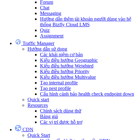
Forum
Chat
Messaging
Hướng dẫn thêm tài khoản người dùng vào hệ
thống Bizfly Cloud LMS
Quiz
Assignment
Traffic Manager
Hướng dẫn sử dụng
Các khái niệm cơ bản
Kiểu điều hướng Geographic
Kiểu điều hướng Weighted
Kiểu điều hướng Priority
Kiểu điều hướng Multivalue
Tạo internal profile
Tạo nest profile
Cấu hình cảnh báo health check endpoint down
Quick start
Resources
Chính sách dùng thử
Bảng giá
Các vị trí được hỗ trợ
CDN
Quick Start