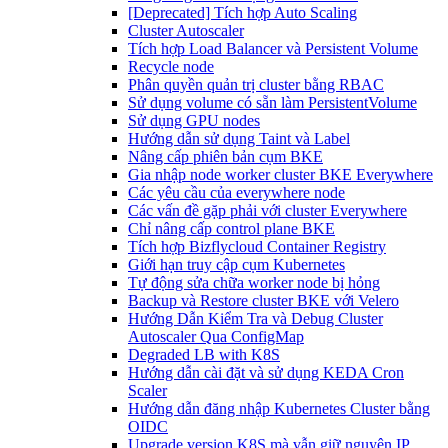
[Deprecated] Tích hợp Auto Scaling
Cluster Autoscaler
Tích hợp Load Balancer và Persistent Volume
Recycle node
Phân quyền quản trị cluster bằng RBAC
Sử dụng volume có sẵn làm PersistentVolume
Sử dụng GPU nodes
Hướng dẫn sử dụng Taint và Label
Nâng cấp phiên bản cụm BKE
Gia nhập node worker cluster BKE Everywhere
Các yêu cầu của everywhere node
Các vấn đề gặp phải với cluster Everywhere
Chỉ nâng cấp control plane BKE
Tích hợp Bizflycloud Container Registry
Giới hạn truy cập cụm Kubernetes
Tự động sửa chữa worker node bị hỏng
Backup và Restore cluster BKE với Velero
Hướng Dẫn Kiểm Tra và Debug Cluster
Autoscaler Qua ConfigMap
Degraded LB with K8S
Hướng dẫn cài đặt và sử dụng KEDA Cron
Scaler
Hướng dẫn đăng nhập Kubernetes Cluster bằng
OIDC
Upgrade version K8S mà vẫn giữ nguyên IP