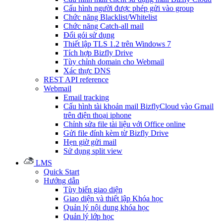
Cấu hình người được phép gửi vào group
Chức năng Blacklist/Whitelist
Chức năng Catch-all mail
Đổi gói sử dụng
Thiết lập TLS 1.2 trên Windows 7
Tích hợp Bizfly Drive
Tùy chỉnh domain cho Webmail
Xác thực DNS
REST API reference
Webmail
Email tracking
Cấu hình tài khoản mail BizflyCloud vào Gmail
trên điện thoại iphone
Chỉnh sửa file tài liệu với Office online
Gửi file đính kèm từ Bizfly Drive
Hẹn giờ gửi mail
Sử dụng split view
LMS
Quick Start
Hướng dẫn
Tùy biến giao diện
Giao diện và thiết lập Khóa học
Quản lý nội dung khóa học
Quản lý lớp học