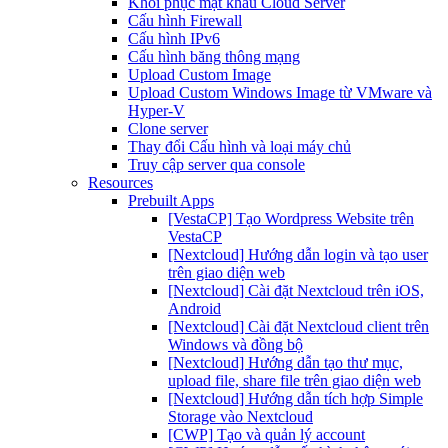
Khôi phục mật khẩu Cloud Server
Cấu hình Firewall
Cấu hình IPv6
Cấu hình băng thông mạng
Upload Custom Image
Upload Custom Windows Image từ VMware và
Hyper-V
Clone server
Thay đổi Cấu hình và loại máy chủ
Truy cập server qua console
Resources
Prebuilt Apps
[VestaCP] Tạo Wordpress Website trên
VestaCP
[Nextcloud] Hướng dẫn login và tạo user
trên giao diện web
[Nextcloud] Cài đặt Nextcloud trên iOS,
Android
[Nextcloud] Cài đặt Nextcloud client trên
Windows và đồng bộ
[Nextcloud] Hướng dẫn tạo thư mục,
upload file, share file trên giao diện web
[Nextcloud] Hướng dẫn tích hợp Simple
Storage vào Nextcloud
[CWP] Tạo và quản lý account