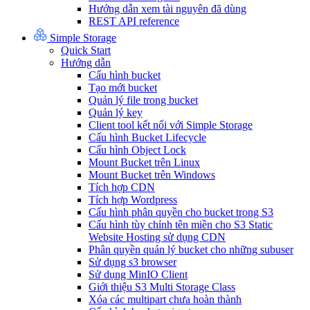
Hướng dẫn xem tài nguyên đã dùng
REST API reference
Simple Storage
Quick Start
Hướng dẫn
Cấu hình bucket
Tạo mới bucket
Quản lý file trong bucket
Quản lý key
Client tool kết nối với Simple Storage
Cấu hình Bucket Lifecycle
Cấu hình Object Lock
Mount Bucket trên Linux
Mount Bucket trên Windows
Tích hợp CDN
Tích hợp Wordpress
Cấu hình phân quyền cho bucket trong S3
Cấu hình tùy chỉnh tên miền cho S3 Static
Website Hosting sử dụng CDN
Phân quyền quản lý bucket cho những subuser
Sử dụng s3 browser
Sử dụng MinIO Client
Giới thiệu S3 Multi Storage Class
Xóa các multipart chưa hoàn thành