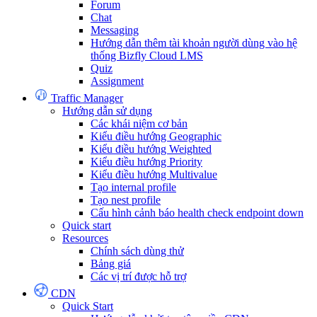
Forum
Chat
Messaging
Hướng dẫn thêm tài khoản người dùng vào hệ
thống Bizfly Cloud LMS
Quiz
Assignment
Traffic Manager
Hướng dẫn sử dụng
Các khái niệm cơ bản
Kiểu điều hướng Geographic
Kiểu điều hướng Weighted
Kiểu điều hướng Priority
Kiểu điều hướng Multivalue
Tạo internal profile
Tạo nest profile
Cấu hình cảnh báo health check endpoint down
Quick start
Resources
Chính sách dùng thử
Bảng giá
Các vị trí được hỗ trợ
CDN
Quick Start