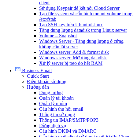
client
Sử dụng Keypair để kết nối Cloud Server
Tạo file system và cấu hình mount volume trong
/etc/fstab
Tạo SSH key trên Ubuntu/Linux
Tăng dung lượng datadisk trong Linux server
Volume – Snapshot
Windows Server - Tăng dung lượng ổ cứng
không cần tắt server
Windows server: Add & format disk
Windows server: Mở rộng datadisk
Xử lý server bị treo do hết RAM
Business Email
Quick Start
Điều khoản sử dụng
Hướng dẫn
Dung lượng
Quản lý tài khoản
Quản lý nhóm
Cấu hình thu hồi email
Thông tin sử dụng
Thông tin IMAP/SMTP/POP3
Dừng dịch vụ
Cấu hình DKIM và DMARC
Cấu hình mail client sử dụng mail Bizfly Cloud