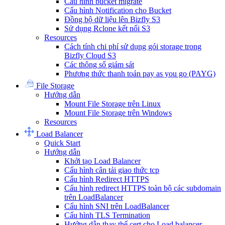
Cấu hình bucket migrate
Cấu hình Notification cho Bucket
Đồng bộ dữ liệu lên Bizfly S3
Sử dụng Rclone kết nối S3
Resources
Cách tính chi phí sử dụng gói storage trong
Bizfly Cloud S3
Các thông số giám sát
Phương thức thanh toán pay as you go (PAYG)
File Storage
Hướng dẫn
Mount File Storage trên Linux
Mount File Storage trên Windows
Resources
Load Balancer
Quick Start
Hướng dẫn
Khởi tạo Load Balancer
Cấu hình cân tải giao thức tcp
Cấu hình Redirect HTTPS
Cấu hình redirect HTTPS toàn bộ các subdomain
trên LoadBalancer
Cấu hình SNI trên LoadBalancer
Cấu hình TLS Termination
Hướng dẫn thay thế cert cho Load balancer