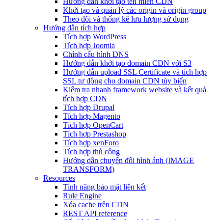
Hướng dẫn khởi tạo tên miền CDN
Khởi tạo và quản lý các origin và origin group
Theo dõi và thống kê lưu lượng sử dụng
Hướng dẫn tích hợp
Tích hợp WordPress
Tích hợp Joomla
Chỉnh cấu hình DNS
Hướng dẫn khởi tạo domain CDN với S3
Hướng dẫn upload SSL Certificate và tích hợp
SSL tự động cho domain CDN tùy biến
Kiểm tra nhanh framework website và kết quả
tích hợp CDN
Tích hợp Drupal
Tích hợp Magento
Tích hợp OpenCart
Tích hợp Prestashop
Tích hợp xenForo
Tích hợp thủ công
Hướng dẫn chuyển đổi hình ảnh (IMAGE
TRANSFORM)
Resources
Tính năng bảo mật liên kết
Rule Engine
Xóa cache trên CDN
REST API reference