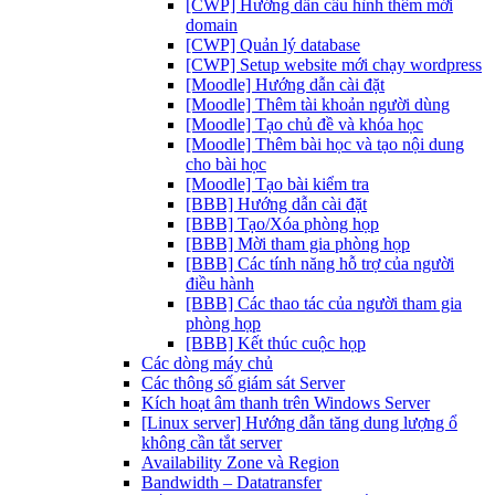
[CWP] Hướng dẫn cấu hình thêm mới
domain
[CWP] Quản lý database
[CWP] Setup website mới chạy wordpress
[Moodle] Hướng dẫn cài đặt
[Moodle] Thêm tài khoản người dùng
[Moodle] Tạo chủ đề và khóa học
[Moodle] Thêm bài học và tạo nội dung
cho bài học
[Moodle] Tạo bài kiểm tra
[BBB] Hướng dẫn cài đặt
[BBB] Tạo/Xóa phòng họp
[BBB] Mời tham gia phòng họp
[BBB] Các tính năng hỗ trợ của người
điều hành
[BBB] Các thao tác của người tham gia
phòng họp
[BBB] Kết thúc cuộc họp
Các dòng máy chủ
Các thông số giám sát Server
Kích hoạt âm thanh trên Windows Server
[Linux server] Hướng dẫn tăng dung lượng ổ
không cần tắt server
Availability Zone và Region
Bandwidth – Datatransfer