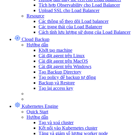
Tích hợp Observability cho Load Balancer
Upload SSL cho Load Balancer
Resource
Các thông số theo dõi Load balancer
Các trạng thái của Load Balancer
Cách tính lưu lượng sử dụng của Load Balancer
Cloud Backup
Hướng dẫn
Khởi tạo machine
Cài đặt agent trên Linux
Cài đặt agent trên MacOS
Cài đặt agent trên Windows
Tạo Backup Directory
Tạo policy để backup tự động
Backup và Restore
Tạo lại access key
Kubernetes Engine
Quick Start
Hướng dẫn
Tạo và xoá cluster
Kết nối vào Kubernetes cluster
Tăng và giảm số lượng worker node