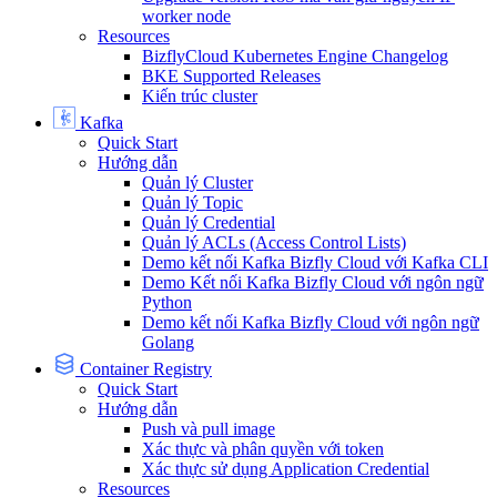
worker node
Resources
BizflyCloud Kubernetes Engine Changelog
BKE Supported Releases
Kiến trúc cluster
Kafka
Quick Start
Hướng dẫn
Quản lý Cluster
Quản lý Topic
Quản lý Credential
Quản lý ACLs (Access Control Lists)
Demo kết nối Kafka Bizfly Cloud với Kafka CLI
Demo Kết nối Kafka Bizfly Cloud với ngôn ngữ
Python
Demo kết nối Kafka Bizfly Cloud với ngôn ngữ
Golang
Container Registry
Quick Start
Hướng dẫn
Push và pull image
Xác thực và phân quyền với token
Xác thực sử dụng Application Credential
Resources