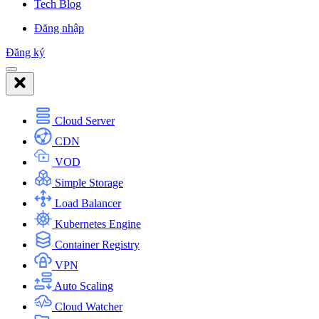
Tech Blog
Đăng nhập
Đăng ký
Cloud Server
CDN
VOD
Simple Storage
Load Balancer
Kubernetes Engine
Container Registry
VPN
Auto Scaling
Cloud Watcher