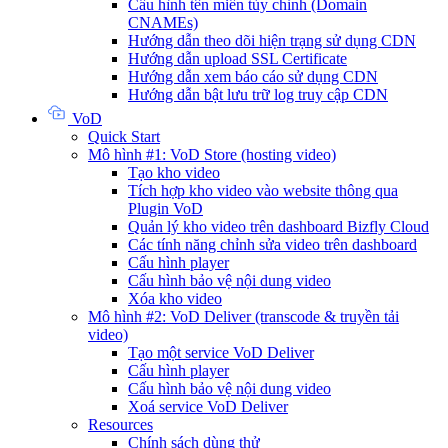
Cấu hình tên miền tùy chỉnh (Domain
CNAMEs)
Hướng dẫn theo dõi hiện trạng sử dụng CDN
Hướng dẫn upload SSL Certificate
Hướng dẫn xem báo cáo sử dụng CDN
Hướng dẫn bật lưu trữ log truy cập CDN
VoD
Quick Start
Mô hình #1: VoD Store (hosting video)
Tạo kho video
Tích hợp kho video vào website thông qua
Plugin VoD
Quản lý kho video trên dashboard Bizfly Cloud
Các tính năng chỉnh sửa video trên dashboard
Cấu hình player
Cấu hình bảo vệ nội dung video
Xóa kho video
Mô hình #2: VoD Deliver (transcode & truyền tải
video)
Tạo một service VoD Deliver
Cấu hình player
Cấu hình bảo vệ nội dung video
Xoá service VoD Deliver
Resources
Chính sách dùng thử