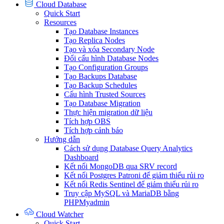
Cloud Database
Quick Start
Resources
Tạo Database Instances
Tạo Replica Nodes
Tạo và xóa Secondary Node
Đổi cấu hình Database Nodes
Tạo Configuration Groups
Tạo Backups Database
Tạo Backup Schedules
Cấu hình Trusted Sources
Tạo Database Migration
Thực hiện migration dữ liệu
Tích hợp OBS
Tích hợp cảnh báo
Hướng dẫn
Cách sử dụng Database Query Analytics
Dashboard
Kết nối MongoDB qua SRV record
Kết nối Postgres Patroni để giảm thiểu rủi ro
Kết nối Redis Sentinel để giảm thiểu rủi ro
Truy cập MySQL và MariaDB bằng
PHPMyadmin
Cloud Watcher
Quick Start