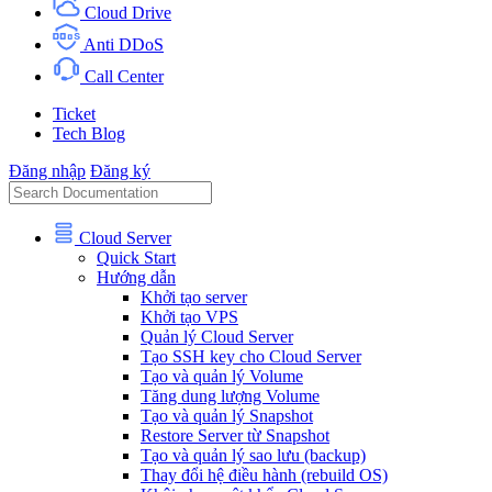
Cloud Drive
Anti DDoS
Call Center
Ticket
Tech Blog
Đăng nhập
Đăng ký
Cloud Server
Quick Start
Hướng dẫn
Khởi tạo server
Khởi tạo VPS
Quản lý Cloud Server
Tạo SSH key cho Cloud Server
Tạo và quản lý Volume
Tăng dung lượng Volume
Tạo và quản lý Snapshot
Restore Server từ Snapshot
Tạo và quản lý sao lưu (backup)
Thay đổi hệ điều hành (rebuild OS)