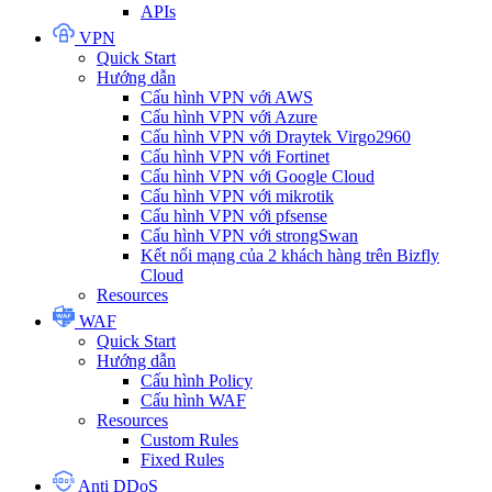
APIs
VPN
Quick Start
Hướng dẫn
Cấu hình VPN với AWS
Cấu hình VPN với Azure
Cấu hình VPN với Draytek Virgo2960
Cấu hình VPN với Fortinet
Cấu hình VPN với Google Cloud
Cấu hình VPN với mikrotik
Cấu hình VPN với pfsense
Cấu hình VPN với strongSwan
Kết nối mạng của 2 khách hàng trên Bizfly
Cloud
Resources
WAF
Quick Start
Hướng dẫn
Cấu hình Policy
Cấu hình WAF
Resources
Custom Rules
Fixed Rules
Anti DDoS