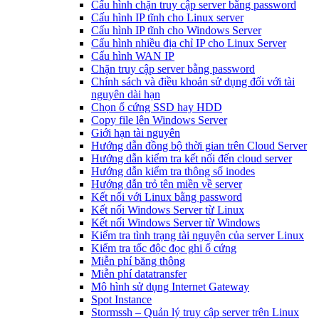
Cấu hình chặn truy cập server bằng password
Cấu hình IP tĩnh cho Linux server
Cấu hình IP tĩnh cho Windows Server
Cấu hình nhiều địa chỉ IP cho Linux Server
Cấu hình WAN IP
Chặn truy cập server bằng password
Chính sách và điều khoản sử dụng đối với tài
nguyên dài hạn
Chọn ổ cứng SSD hay HDD
Copy file lên Windows Server
Giới hạn tài nguyên
Hướng dẫn đồng bộ thời gian trên Cloud Server
Hướng dẫn kiểm tra kết nối đến cloud server
Hướng dẫn kiểm tra thông số inodes
Hướng dẫn trỏ tên miền về server
Kết nối với Linux bằng password
Kết nối Windows Server từ Linux
Kết nối Windows Server từ Windows
Kiểm tra tình trạng tài nguyên của server Linux
Kiểm tra tốc độc đọc ghi ổ cứng
Miễn phí băng thông
Miễn phí datatransfer
Mô hình sử dụng Internet Gateway
Spot Instance
Stormssh – Quản lý truy cập server trên Linux