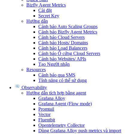
Bizfly Agent Metrics
Cài đặt
Secret Key
Hướng dẫn
Cảnh báo Auto Scaling Groups
Cảnh báo Bizfly Agent Metrics
Cảnh báo Cloud Servers
Cảnh báo Hosts/ Domains
Cảnh báo Load Balancers
Cảnh báo Ổ cứng Cloud Servers
Cảnh báo Websites/ APIs
Tạo Người nhận
Resources
Cảnh báo qua SMS
Tính năng có thể sử dụng
Observability
Hướng dẫn tích hợp bằng agent
Grafana Alloy
Grafana Agent (Flow mode)
Promtail
Vector
Fluentbit
Opentelemetry Collector
Dùng Grafana Alloy push metrics và import