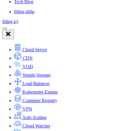
Tech Blog
Đăng nhập
Đăng ký
Cloud Server
CDN
VOD
Simple Storage
Load Balancer
Kubernetes Engine
Container Registry
VPN
Auto Scaling
Cloud Watcher