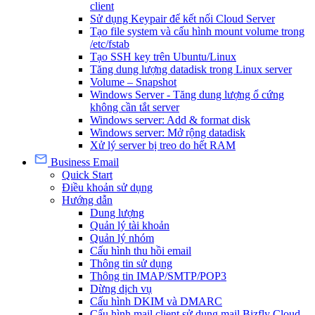
client
Sử dụng Keypair để kết nối Cloud Server
Tạo file system và cấu hình mount volume trong
/etc/fstab
Tạo SSH key trên Ubuntu/Linux
Tăng dung lượng datadisk trong Linux server
Volume – Snapshot
Windows Server - Tăng dung lượng ổ cứng
không cần tắt server
Windows server: Add & format disk
Windows server: Mở rộng datadisk
Xử lý server bị treo do hết RAM
Business Email
Quick Start
Điều khoản sử dụng
Hướng dẫn
Dung lượng
Quản lý tài khoản
Quản lý nhóm
Cấu hình thu hồi email
Thông tin sử dụng
Thông tin IMAP/SMTP/POP3
Dừng dịch vụ
Cấu hình DKIM và DMARC
Cấu hình mail client sử dụng mail Bizfly Cloud