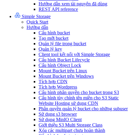
Hướng dẫn xem tài nguyên đã dùng
REST API reference
Simple Storage
Quick Start
Hướng dẫn
Cấu hình bucket
Tạo mới bucket
Quản lý file trong bucket
Quản lý key
Client tool kết nối với Simple Storage
Cấu hình Bucket Lifecycle
Cấu hình Object Lock
Mount Bucket trên Linux
Mount Bucket trên Windows
Tích hợp CDN
Tích hợp Wordpress
Cấu hình phân quyền cho bucket trong S3
Cấu hình tùy chỉnh tên miền cho S3 Static
Website Hosting sử dụng CDN
Phân quyền quản lý bucket cho những subuser
Sử dụng s3 browser
Sử dụng MinIO Client
Giới thiệu S3 Multi Storage Class
Xóa các multipart chưa hoàn thành