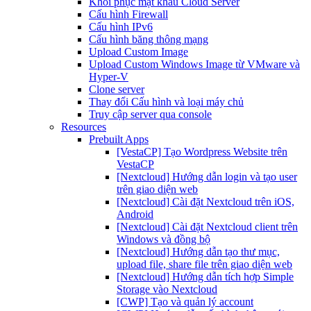
Khôi phục mật khẩu Cloud Server
Cấu hình Firewall
Cấu hình IPv6
Cấu hình băng thông mạng
Upload Custom Image
Upload Custom Windows Image từ VMware và
Hyper-V
Clone server
Thay đổi Cấu hình và loại máy chủ
Truy cập server qua console
Resources
Prebuilt Apps
[VestaCP] Tạo Wordpress Website trên
VestaCP
[Nextcloud] Hướng dẫn login và tạo user
trên giao diện web
[Nextcloud] Cài đặt Nextcloud trên iOS,
Android
[Nextcloud] Cài đặt Nextcloud client trên
Windows và đồng bộ
[Nextcloud] Hướng dẫn tạo thư mục,
upload file, share file trên giao diện web
[Nextcloud] Hướng dẫn tích hợp Simple
Storage vào Nextcloud
[CWP] Tạo và quản lý account