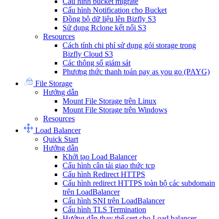
Cấu hình bucket migrate
Cấu hình Notification cho Bucket
Đồng bộ dữ liệu lên Bizfly S3
Sử dụng Rclone kết nối S3
Resources
Cách tính chi phí sử dụng gói storage trong
Bizfly Cloud S3
Các thông số giám sát
Phương thức thanh toán pay as you go (PAYG)
File Storage
Hướng dẫn
Mount File Storage trên Linux
Mount File Storage trên Windows
Resources
Load Balancer
Quick Start
Hướng dẫn
Khởi tạo Load Balancer
Cấu hình cân tải giao thức tcp
Cấu hình Redirect HTTPS
Cấu hình redirect HTTPS toàn bộ các subdomain
trên LoadBalancer
Cấu hình SNI trên LoadBalancer
Cấu hình TLS Termination
Hướng dẫn thay thế cert cho Load balancer