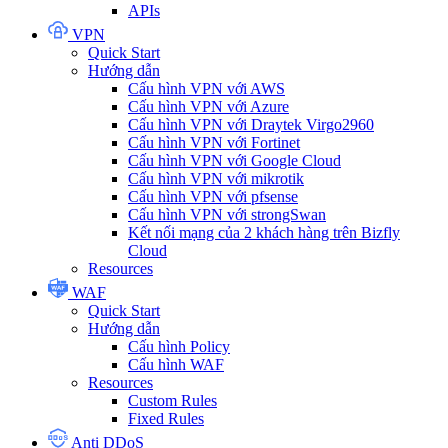
APIs
VPN
Quick Start
Hướng dẫn
Cấu hình VPN với AWS
Cấu hình VPN với Azure
Cấu hình VPN với Draytek Virgo2960
Cấu hình VPN với Fortinet
Cấu hình VPN với Google Cloud
Cấu hình VPN với mikrotik
Cấu hình VPN với pfsense
Cấu hình VPN với strongSwan
Kết nối mạng của 2 khách hàng trên Bizfly
Cloud
Resources
WAF
Quick Start
Hướng dẫn
Cấu hình Policy
Cấu hình WAF
Resources
Custom Rules
Fixed Rules
Anti DDoS