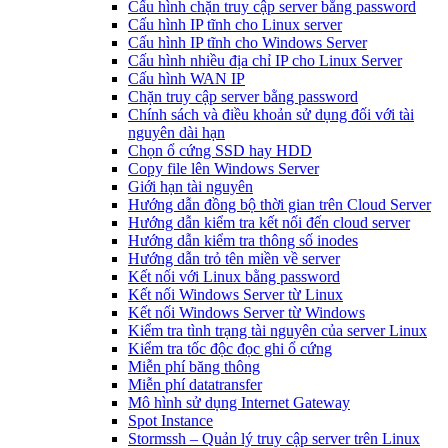
Cấu hình chặn truy cập server bằng password
Cấu hình IP tĩnh cho Linux server
Cấu hình IP tĩnh cho Windows Server
Cấu hình nhiều địa chỉ IP cho Linux Server
Cấu hình WAN IP
Chặn truy cập server bằng password
Chính sách và điều khoản sử dụng đối với tài
nguyên dài hạn
Chọn ổ cứng SSD hay HDD
Copy file lên Windows Server
Giới hạn tài nguyên
Hướng dẫn đồng bộ thời gian trên Cloud Server
Hướng dẫn kiểm tra kết nối đến cloud server
Hướng dẫn kiểm tra thông số inodes
Hướng dẫn trỏ tên miền về server
Kết nối với Linux bằng password
Kết nối Windows Server từ Linux
Kết nối Windows Server từ Windows
Kiểm tra tình trạng tài nguyên của server Linux
Kiểm tra tốc độc đọc ghi ổ cứng
Miễn phí băng thông
Miễn phí datatransfer
Mô hình sử dụng Internet Gateway
Spot Instance
Stormssh – Quản lý truy cập server trên Linux