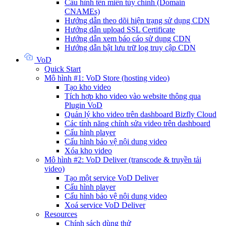
Cấu hình tên miền tùy chỉnh (Domain
CNAMEs)
Hướng dẫn theo dõi hiện trạng sử dụng CDN
Hướng dẫn upload SSL Certificate
Hướng dẫn xem báo cáo sử dụng CDN
Hướng dẫn bật lưu trữ log truy cập CDN
VoD
Quick Start
Mô hình #1: VoD Store (hosting video)
Tạo kho video
Tích hợp kho video vào website thông qua
Plugin VoD
Quản lý kho video trên dashboard Bizfly Cloud
Các tính năng chỉnh sửa video trên dashboard
Cấu hình player
Cấu hình bảo vệ nội dung video
Xóa kho video
Mô hình #2: VoD Deliver (transcode & truyền tải
video)
Tạo một service VoD Deliver
Cấu hình player
Cấu hình bảo vệ nội dung video
Xoá service VoD Deliver
Resources
Chính sách dùng thử