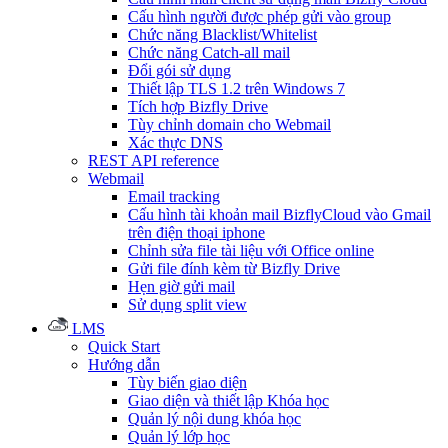
Cấu hình người được phép gửi vào group
Chức năng Blacklist/Whitelist
Chức năng Catch-all mail
Đổi gói sử dụng
Thiết lập TLS 1.2 trên Windows 7
Tích hợp Bizfly Drive
Tùy chỉnh domain cho Webmail
Xác thực DNS
REST API reference
Webmail
Email tracking
Cấu hình tài khoản mail BizflyCloud vào Gmail
trên điện thoại iphone
Chỉnh sửa file tài liệu với Office online
Gửi file đính kèm từ Bizfly Drive
Hẹn giờ gửi mail
Sử dụng split view
LMS
Quick Start
Hướng dẫn
Tùy biến giao diện
Giao diện và thiết lập Khóa học
Quản lý nội dung khóa học
Quản lý lớp học