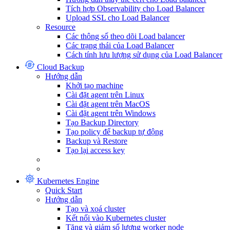
Tích hợp Observability cho Load Balancer
Upload SSL cho Load Balancer
Resource
Các thông số theo dõi Load balancer
Các trạng thái của Load Balancer
Cách tính lưu lượng sử dụng của Load Balancer
Cloud Backup
Hướng dẫn
Khởi tạo machine
Cài đặt agent trên Linux
Cài đặt agent trên MacOS
Cài đặt agent trên Windows
Tạo Backup Directory
Tạo policy để backup tự động
Backup và Restore
Tạo lại access key
Kubernetes Engine
Quick Start
Hướng dẫn
Tạo và xoá cluster
Kết nối vào Kubernetes cluster
Tăng và giảm số lượng worker node