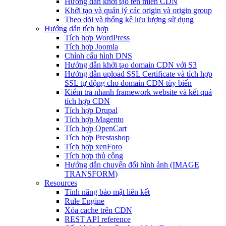
Hướng dẫn khởi tạo tên miền CDN
Khởi tạo và quản lý các origin và origin group
Theo dõi và thống kê lưu lượng sử dụng
Hướng dẫn tích hợp
Tích hợp WordPress
Tích hợp Joomla
Chỉnh cấu hình DNS
Hướng dẫn khởi tạo domain CDN với S3
Hướng dẫn upload SSL Certificate và tích hợp
SSL tự động cho domain CDN tùy biến
Kiểm tra nhanh framework website và kết quả
tích hợp CDN
Tích hợp Drupal
Tích hợp Magento
Tích hợp OpenCart
Tích hợp Prestashop
Tích hợp xenForo
Tích hợp thủ công
Hướng dẫn chuyển đổi hình ảnh (IMAGE
TRANSFORM)
Resources
Tính năng bảo mật liên kết
Rule Engine
Xóa cache trên CDN
REST API reference