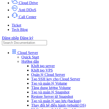
Cloud Drive
Anti DDoS
Call Center
Ticket
Tech Blog
Đăng nhập
Đăng ký
Cloud Server
Quick Start
Hướng dẫn
Khởi tạo server
Khởi tạo VPS
Quản lý Cloud Server
Tạo SSH key cho Cloud Server
Tạo và quản lý Volume
Tăng dung lượng Volume
Tạo và quản lý Snapshot
Restore Server từ Snapshot
Tạo và quản lý sao lưu (backup)
Thay đổi hệ điều hành (rebuild OS)