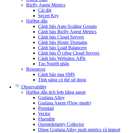
Bizfly Agent Metrics
Cài đặt
Secret Key
Hướng dẫn
Cảnh báo Auto Scaling Groups
Cảnh báo Bizfly Agent Metrics
Cảnh báo Cloud Servers
Cảnh báo Hosts/ Domains
Cảnh báo Load Balancers
Cảnh báo Ổ cứng Cloud Servers
Cảnh báo Websites/ APIs
Tạo Người nhận
Resources
Cảnh báo qua SMS
Tính năng có thể sử dụng
Observability
Hướng dẫn tích hợp bằng agent
Grafana Alloy
Grafana Agent (Flow mode)
Promtail
Vector
Fluentbit
Opentelemetry Collector
Dùng Grafana Alloy push metrics và import