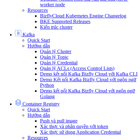
worker node
Resources
BizflyCloud Kubernetes Engine Changelog
BKE Supported Releases
Kiến trúc cluster
Kafka
Quick Start
Hướng dẫn
Quản lý Cluster
Quản lý Topic
Quản lý Credential
Quản lý ACLs (Access Control Lists)
Demo kết nối Kafka Bizfly Cloud với Kafka CLI
Demo Kết nối Kafka Bizfly Cloud với ngôn ngữ
Python
Demo kết nối Kafka Bizfly Cloud với ngôn ngữ
Golang
Container Registry
Quick Start
Hướng dẫn
Push và pull image
Xác thực và phân quyền với token
Xác thực sử dụng Application Credential
Resources