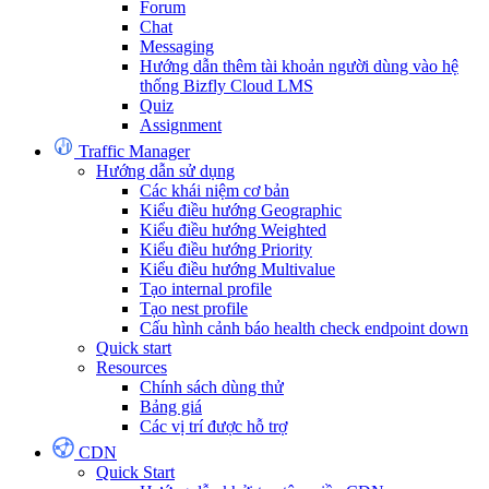
Forum
Chat
Messaging
Hướng dẫn thêm tài khoản người dùng vào hệ
thống Bizfly Cloud LMS
Quiz
Assignment
Traffic Manager
Hướng dẫn sử dụng
Các khái niệm cơ bản
Kiểu điều hướng Geographic
Kiểu điều hướng Weighted
Kiểu điều hướng Priority
Kiểu điều hướng Multivalue
Tạo internal profile
Tạo nest profile
Cấu hình cảnh báo health check endpoint down
Quick start
Resources
Chính sách dùng thử
Bảng giá
Các vị trí được hỗ trợ
CDN
Quick Start