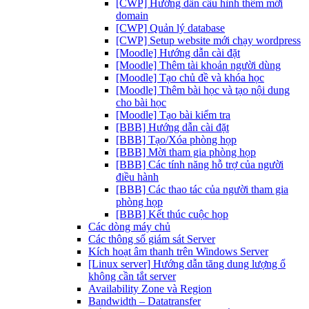
[CWP] Hướng dẫn cấu hình thêm mới
domain
[CWP] Quản lý database
[CWP] Setup website mới chạy wordpress
[Moodle] Hướng dẫn cài đặt
[Moodle] Thêm tài khoản người dùng
[Moodle] Tạo chủ đề và khóa học
[Moodle] Thêm bài học và tạo nội dung
cho bài học
[Moodle] Tạo bài kiểm tra
[BBB] Hướng dẫn cài đặt
[BBB] Tạo/Xóa phòng họp
[BBB] Mời tham gia phòng họp
[BBB] Các tính năng hỗ trợ của người
điều hành
[BBB] Các thao tác của người tham gia
phòng họp
[BBB] Kết thúc cuộc họp
Các dòng máy chủ
Các thông số giám sát Server
Kích hoạt âm thanh trên Windows Server
[Linux server] Hướng dẫn tăng dung lượng ổ
không cần tắt server
Availability Zone và Region
Bandwidth – Datatransfer