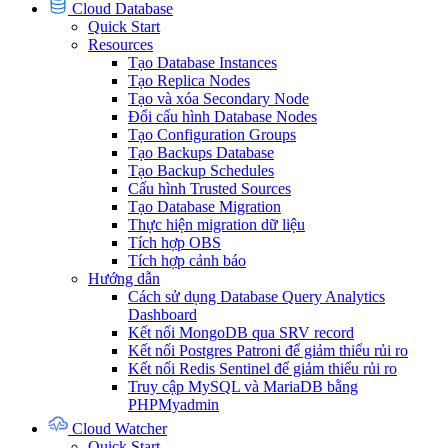
Cloud Database
Quick Start
Resources
Tạo Database Instances
Tạo Replica Nodes
Tạo và xóa Secondary Node
Đổi cấu hình Database Nodes
Tạo Configuration Groups
Tạo Backups Database
Tạo Backup Schedules
Cấu hình Trusted Sources
Tạo Database Migration
Thực hiện migration dữ liệu
Tích hợp OBS
Tích hợp cảnh báo
Hướng dẫn
Cách sử dụng Database Query Analytics
Dashboard
Kết nối MongoDB qua SRV record
Kết nối Postgres Patroni để giảm thiểu rủi ro
Kết nối Redis Sentinel để giảm thiểu rủi ro
Truy cập MySQL và MariaDB bằng
PHPMyadmin
Cloud Watcher
Quick Start