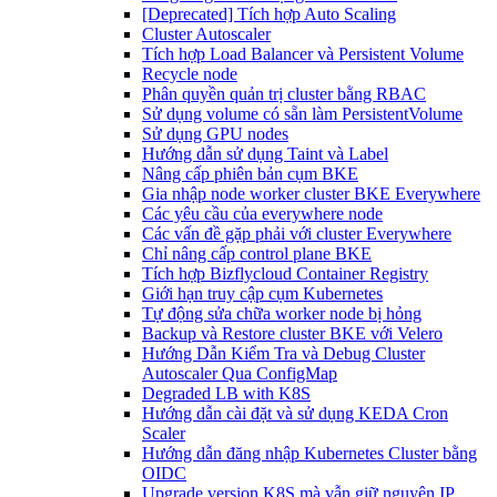
[Deprecated] Tích hợp Auto Scaling
Cluster Autoscaler
Tích hợp Load Balancer và Persistent Volume
Recycle node
Phân quyền quản trị cluster bằng RBAC
Sử dụng volume có sẵn làm PersistentVolume
Sử dụng GPU nodes
Hướng dẫn sử dụng Taint và Label
Nâng cấp phiên bản cụm BKE
Gia nhập node worker cluster BKE Everywhere
Các yêu cầu của everywhere node
Các vấn đề gặp phải với cluster Everywhere
Chỉ nâng cấp control plane BKE
Tích hợp Bizflycloud Container Registry
Giới hạn truy cập cụm Kubernetes
Tự động sửa chữa worker node bị hỏng
Backup và Restore cluster BKE với Velero
Hướng Dẫn Kiểm Tra và Debug Cluster
Autoscaler Qua ConfigMap
Degraded LB with K8S
Hướng dẫn cài đặt và sử dụng KEDA Cron
Scaler
Hướng dẫn đăng nhập Kubernetes Cluster bằng
OIDC
Upgrade version K8S mà vẫn giữ nguyên IP