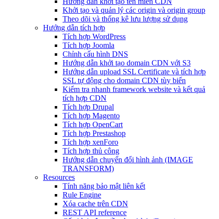
Hướng dẫn khởi tạo tên miền CDN
Khởi tạo và quản lý các origin và origin group
Theo dõi và thống kê lưu lượng sử dụng
Hướng dẫn tích hợp
Tích hợp WordPress
Tích hợp Joomla
Chỉnh cấu hình DNS
Hướng dẫn khởi tạo domain CDN với S3
Hướng dẫn upload SSL Certificate và tích hợp
SSL tự động cho domain CDN tùy biến
Kiểm tra nhanh framework website và kết quả
tích hợp CDN
Tích hợp Drupal
Tích hợp Magento
Tích hợp OpenCart
Tích hợp Prestashop
Tích hợp xenForo
Tích hợp thủ công
Hướng dẫn chuyển đổi hình ảnh (IMAGE
TRANSFORM)
Resources
Tính năng bảo mật liên kết
Rule Engine
Xóa cache trên CDN
REST API reference