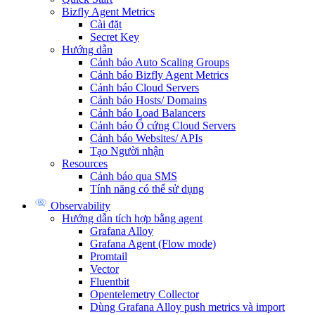
Bizfly Agent Metrics
Cài đặt
Secret Key
Hướng dẫn
Cảnh báo Auto Scaling Groups
Cảnh báo Bizfly Agent Metrics
Cảnh báo Cloud Servers
Cảnh báo Hosts/ Domains
Cảnh báo Load Balancers
Cảnh báo Ổ cứng Cloud Servers
Cảnh báo Websites/ APIs
Tạo Người nhận
Resources
Cảnh báo qua SMS
Tính năng có thể sử dụng
Observability
Hướng dẫn tích hợp bằng agent
Grafana Alloy
Grafana Agent (Flow mode)
Promtail
Vector
Fluentbit
Opentelemetry Collector
Dùng Grafana Alloy push metrics và import