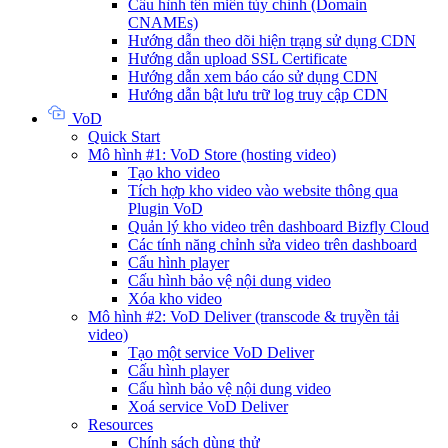
Cấu hình tên miền tùy chỉnh (Domain
CNAMEs)
Hướng dẫn theo dõi hiện trạng sử dụng CDN
Hướng dẫn upload SSL Certificate
Hướng dẫn xem báo cáo sử dụng CDN
Hướng dẫn bật lưu trữ log truy cập CDN
VoD
Quick Start
Mô hình #1: VoD Store (hosting video)
Tạo kho video
Tích hợp kho video vào website thông qua
Plugin VoD
Quản lý kho video trên dashboard Bizfly Cloud
Các tính năng chỉnh sửa video trên dashboard
Cấu hình player
Cấu hình bảo vệ nội dung video
Xóa kho video
Mô hình #2: VoD Deliver (transcode & truyền tải
video)
Tạo một service VoD Deliver
Cấu hình player
Cấu hình bảo vệ nội dung video
Xoá service VoD Deliver
Resources
Chính sách dùng thử