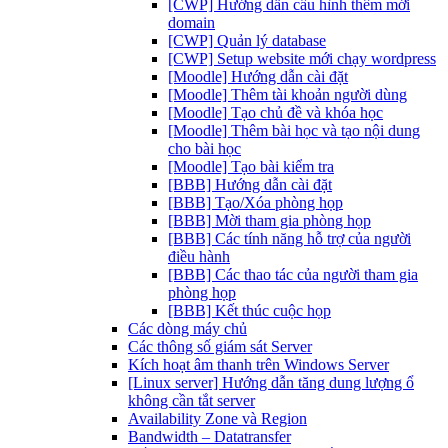
[CWP] Hướng dẫn cấu hình thêm mới
domain
[CWP] Quản lý database
[CWP] Setup website mới chạy wordpress
[Moodle] Hướng dẫn cài đặt
[Moodle] Thêm tài khoản người dùng
[Moodle] Tạo chủ đề và khóa học
[Moodle] Thêm bài học và tạo nội dung
cho bài học
[Moodle] Tạo bài kiểm tra
[BBB] Hướng dẫn cài đặt
[BBB] Tạo/Xóa phòng họp
[BBB] Mời tham gia phòng họp
[BBB] Các tính năng hỗ trợ của người
điều hành
[BBB] Các thao tác của người tham gia
phòng họp
[BBB] Kết thúc cuộc họp
Các dòng máy chủ
Các thông số giám sát Server
Kích hoạt âm thanh trên Windows Server
[Linux server] Hướng dẫn tăng dung lượng ổ
không cần tắt server
Availability Zone và Region
Bandwidth – Datatransfer