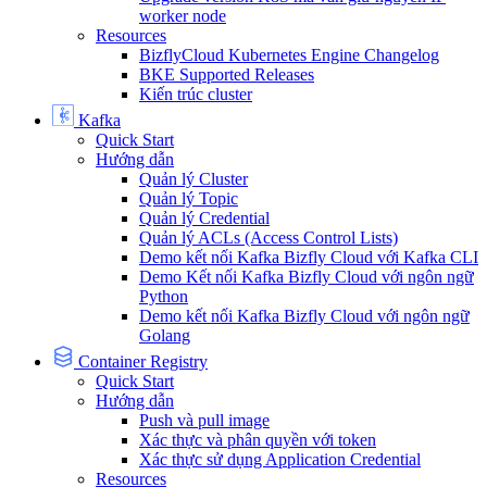
worker node
Resources
BizflyCloud Kubernetes Engine Changelog
BKE Supported Releases
Kiến trúc cluster
Kafka
Quick Start
Hướng dẫn
Quản lý Cluster
Quản lý Topic
Quản lý Credential
Quản lý ACLs (Access Control Lists)
Demo kết nối Kafka Bizfly Cloud với Kafka CLI
Demo Kết nối Kafka Bizfly Cloud với ngôn ngữ
Python
Demo kết nối Kafka Bizfly Cloud với ngôn ngữ
Golang
Container Registry
Quick Start
Hướng dẫn
Push và pull image
Xác thực và phân quyền với token
Xác thực sử dụng Application Credential
Resources