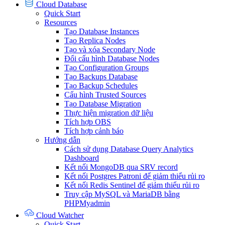
Cloud Database
Quick Start
Resources
Tạo Database Instances
Tạo Replica Nodes
Tạo và xóa Secondary Node
Đổi cấu hình Database Nodes
Tạo Configuration Groups
Tạo Backups Database
Tạo Backup Schedules
Cấu hình Trusted Sources
Tạo Database Migration
Thực hiện migration dữ liệu
Tích hợp OBS
Tích hợp cảnh báo
Hướng dẫn
Cách sử dụng Database Query Analytics
Dashboard
Kết nối MongoDB qua SRV record
Kết nối Postgres Patroni để giảm thiểu rủi ro
Kết nối Redis Sentinel để giảm thiểu rủi ro
Truy cập MySQL và MariaDB bằng
PHPMyadmin
Cloud Watcher
Quick Start