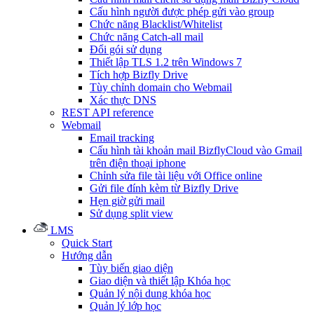
Cấu hình người được phép gửi vào group
Chức năng Blacklist/Whitelist
Chức năng Catch-all mail
Đổi gói sử dụng
Thiết lập TLS 1.2 trên Windows 7
Tích hợp Bizfly Drive
Tùy chỉnh domain cho Webmail
Xác thực DNS
REST API reference
Webmail
Email tracking
Cấu hình tài khoản mail BizflyCloud vào Gmail
trên điện thoại iphone
Chỉnh sửa file tài liệu với Office online
Gửi file đính kèm từ Bizfly Drive
Hẹn giờ gửi mail
Sử dụng split view
LMS
Quick Start
Hướng dẫn
Tùy biến giao diện
Giao diện và thiết lập Khóa học
Quản lý nội dung khóa học
Quản lý lớp học