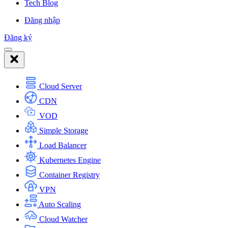
Tech Blog
Đăng nhập
Đăng ký
Cloud Server
CDN
VOD
Simple Storage
Load Balancer
Kubernetes Engine
Container Registry
VPN
Auto Scaling
Cloud Watcher