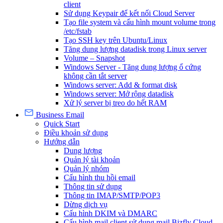
client
Sử dụng Keypair để kết nối Cloud Server
Tạo file system và cấu hình mount volume trong
/etc/fstab
Tạo SSH key trên Ubuntu/Linux
Tăng dung lượng datadisk trong Linux server
Volume – Snapshot
Windows Server - Tăng dung lượng ổ cứng
không cần tắt server
Windows server: Add & format disk
Windows server: Mở rộng datadisk
Xử lý server bị treo do hết RAM
Business Email
Quick Start
Điều khoản sử dụng
Hướng dẫn
Dung lượng
Quản lý tài khoản
Quản lý nhóm
Cấu hình thu hồi email
Thông tin sử dụng
Thông tin IMAP/SMTP/POP3
Dừng dịch vụ
Cấu hình DKIM và DMARC
Cấu hình mail client sử dụng mail Bizfly Cloud