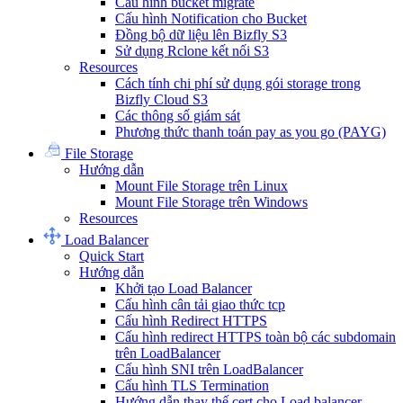
Cấu hình bucket migrate
Cấu hình Notification cho Bucket
Đồng bộ dữ liệu lên Bizfly S3
Sử dụng Rclone kết nối S3
Resources
Cách tính chi phí sử dụng gói storage trong
Bizfly Cloud S3
Các thông số giám sát
Phương thức thanh toán pay as you go (PAYG)
File Storage
Hướng dẫn
Mount File Storage trên Linux
Mount File Storage trên Windows
Resources
Load Balancer
Quick Start
Hướng dẫn
Khởi tạo Load Balancer
Cấu hình cân tải giao thức tcp
Cấu hình Redirect HTTPS
Cấu hình redirect HTTPS toàn bộ các subdomain
trên LoadBalancer
Cấu hình SNI trên LoadBalancer
Cấu hình TLS Termination
Hướng dẫn thay thế cert cho Load balancer