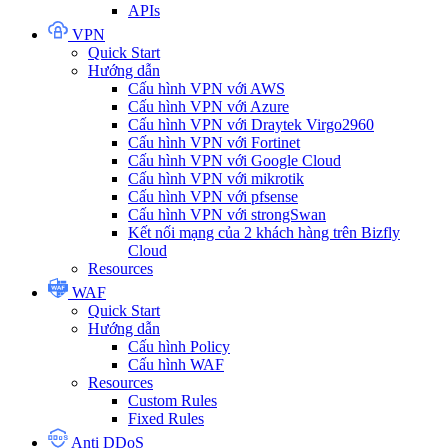
APIs
VPN
Quick Start
Hướng dẫn
Cấu hình VPN với AWS
Cấu hình VPN với Azure
Cấu hình VPN với Draytek Virgo2960
Cấu hình VPN với Fortinet
Cấu hình VPN với Google Cloud
Cấu hình VPN với mikrotik
Cấu hình VPN với pfsense
Cấu hình VPN với strongSwan
Kết nối mạng của 2 khách hàng trên Bizfly
Cloud
Resources
WAF
Quick Start
Hướng dẫn
Cấu hình Policy
Cấu hình WAF
Resources
Custom Rules
Fixed Rules
Anti DDoS