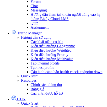
Forum
Chat
Messaging
Hướng dẫn thêm tài khoản người dùng vào hệ
thống Bizfly Cloud LMS
Quiz
Assignment
Traffic Manager
Hướng dẫn sử dụng
Các khái niệm cơ bản
Kiểu điều hướng Geographic
Kiểu điều hướng Weighted
Kiểu điều hướng Priority
Kiểu điều hướng Multivalue
Tạo internal profile
Tạo nest profile
Cấu hình cảnh báo health check endpoint down
Quick start
Resources
Chính sách dùng thử
Bảng giá
Các vị trí được hỗ trợ
CDN
Quick Start