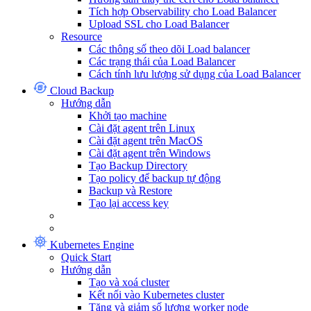
Tích hợp Observability cho Load Balancer
Upload SSL cho Load Balancer
Resource
Các thông số theo dõi Load balancer
Các trạng thái của Load Balancer
Cách tính lưu lượng sử dụng của Load Balancer
Cloud Backup
Hướng dẫn
Khởi tạo machine
Cài đặt agent trên Linux
Cài đặt agent trên MacOS
Cài đặt agent trên Windows
Tạo Backup Directory
Tạo policy để backup tự động
Backup và Restore
Tạo lại access key
Kubernetes Engine
Quick Start
Hướng dẫn
Tạo và xoá cluster
Kết nối vào Kubernetes cluster
Tăng và giảm số lượng worker node