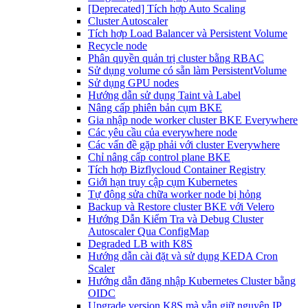
[Deprecated] Tích hợp Auto Scaling
Cluster Autoscaler
Tích hợp Load Balancer và Persistent Volume
Recycle node
Phân quyền quản trị cluster bằng RBAC
Sử dụng volume có sẵn làm PersistentVolume
Sử dụng GPU nodes
Hướng dẫn sử dụng Taint và Label
Nâng cấp phiên bản cụm BKE
Gia nhập node worker cluster BKE Everywhere
Các yêu cầu của everywhere node
Các vấn đề gặp phải với cluster Everywhere
Chỉ nâng cấp control plane BKE
Tích hợp Bizflycloud Container Registry
Giới hạn truy cập cụm Kubernetes
Tự động sửa chữa worker node bị hỏng
Backup và Restore cluster BKE với Velero
Hướng Dẫn Kiểm Tra và Debug Cluster
Autoscaler Qua ConfigMap
Degraded LB with K8S
Hướng dẫn cài đặt và sử dụng KEDA Cron
Scaler
Hướng dẫn đăng nhập Kubernetes Cluster bằng
OIDC
Upgrade version K8S mà vẫn giữ nguyên IP