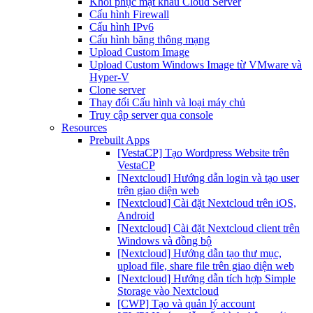
Khôi phục mật khẩu Cloud Server
Cấu hình Firewall
Cấu hình IPv6
Cấu hình băng thông mạng
Upload Custom Image
Upload Custom Windows Image từ VMware và
Hyper-V
Clone server
Thay đổi Cấu hình và loại máy chủ
Truy cập server qua console
Resources
Prebuilt Apps
[VestaCP] Tạo Wordpress Website trên
VestaCP
[Nextcloud] Hướng dẫn login và tạo user
trên giao diện web
[Nextcloud] Cài đặt Nextcloud trên iOS,
Android
[Nextcloud] Cài đặt Nextcloud client trên
Windows và đồng bộ
[Nextcloud] Hướng dẫn tạo thư mục,
upload file, share file trên giao diện web
[Nextcloud] Hướng dẫn tích hợp Simple
Storage vào Nextcloud
[CWP] Tạo và quản lý account