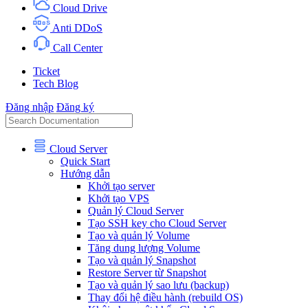
Cloud Drive
Anti DDoS
Call Center
Ticket
Tech Blog
Đăng nhập
Đăng ký
Cloud Server
Quick Start
Hướng dẫn
Khởi tạo server
Khởi tạo VPS
Quản lý Cloud Server
Tạo SSH key cho Cloud Server
Tạo và quản lý Volume
Tăng dung lượng Volume
Tạo và quản lý Snapshot
Restore Server từ Snapshot
Tạo và quản lý sao lưu (backup)
Thay đổi hệ điều hành (rebuild OS)