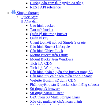
Hướng dẫn xem tài nguyên đã dùng
REST API reference
Simple Storage
Quick Start
Hướng dẫn
Cấu hình bucket
Tạo mới bucket
Quản lý file trong bucket
Quản lý key
Client tool kết nối với Simple Storage
Cấu hình Bucket Lifecycle
Cấu hình Object Lock
Mount Bucket trên Linux
Mount Bucket trên Windows
Tích hợp CDN
Tích hợp Wordpress
Cấu hình phân quyền cho bucket trong S3
Cấu hình tùy chỉnh tên miền cho S3 Static
Website Hosting sử dụng CDN
Phân quyền quản lý bucket cho những subuser
Sử dụng s3 browser
Sử dụng MinIO Client
Giới thiệu S3 Multi Storage Class
Xóa các multipart chưa hoàn thành