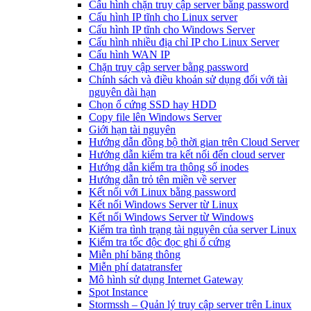
Cấu hình chặn truy cập server bằng password
Cấu hình IP tĩnh cho Linux server
Cấu hình IP tĩnh cho Windows Server
Cấu hình nhiều địa chỉ IP cho Linux Server
Cấu hình WAN IP
Chặn truy cập server bằng password
Chính sách và điều khoản sử dụng đối với tài
nguyên dài hạn
Chọn ổ cứng SSD hay HDD
Copy file lên Windows Server
Giới hạn tài nguyên
Hướng dẫn đồng bộ thời gian trên Cloud Server
Hướng dẫn kiểm tra kết nối đến cloud server
Hướng dẫn kiểm tra thông số inodes
Hướng dẫn trỏ tên miền về server
Kết nối với Linux bằng password
Kết nối Windows Server từ Linux
Kết nối Windows Server từ Windows
Kiểm tra tình trạng tài nguyên của server Linux
Kiểm tra tốc độc đọc ghi ổ cứng
Miễn phí băng thông
Miễn phí datatransfer
Mô hình sử dụng Internet Gateway
Spot Instance
Stormssh – Quản lý truy cập server trên Linux