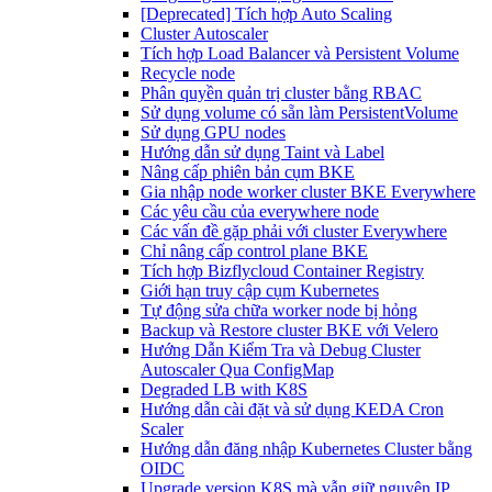
[Deprecated] Tích hợp Auto Scaling
Cluster Autoscaler
Tích hợp Load Balancer và Persistent Volume
Recycle node
Phân quyền quản trị cluster bằng RBAC
Sử dụng volume có sẵn làm PersistentVolume
Sử dụng GPU nodes
Hướng dẫn sử dụng Taint và Label
Nâng cấp phiên bản cụm BKE
Gia nhập node worker cluster BKE Everywhere
Các yêu cầu của everywhere node
Các vấn đề gặp phải với cluster Everywhere
Chỉ nâng cấp control plane BKE
Tích hợp Bizflycloud Container Registry
Giới hạn truy cập cụm Kubernetes
Tự động sửa chữa worker node bị hỏng
Backup và Restore cluster BKE với Velero
Hướng Dẫn Kiểm Tra và Debug Cluster
Autoscaler Qua ConfigMap
Degraded LB with K8S
Hướng dẫn cài đặt và sử dụng KEDA Cron
Scaler
Hướng dẫn đăng nhập Kubernetes Cluster bằng
OIDC
Upgrade version K8S mà vẫn giữ nguyên IP