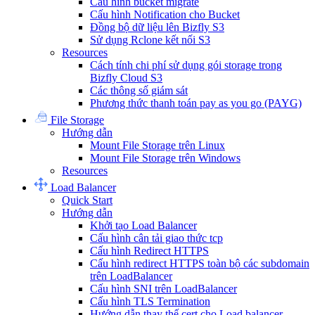
Cấu hình bucket migrate
Cấu hình Notification cho Bucket
Đồng bộ dữ liệu lên Bizfly S3
Sử dụng Rclone kết nối S3
Resources
Cách tính chi phí sử dụng gói storage trong
Bizfly Cloud S3
Các thông số giám sát
Phương thức thanh toán pay as you go (PAYG)
File Storage
Hướng dẫn
Mount File Storage trên Linux
Mount File Storage trên Windows
Resources
Load Balancer
Quick Start
Hướng dẫn
Khởi tạo Load Balancer
Cấu hình cân tải giao thức tcp
Cấu hình Redirect HTTPS
Cấu hình redirect HTTPS toàn bộ các subdomain
trên LoadBalancer
Cấu hình SNI trên LoadBalancer
Cấu hình TLS Termination
Hướng dẫn thay thế cert cho Load balancer