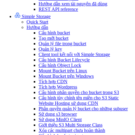
Hướng dẫn xem tài nguyên đã dùng
REST API reference
Simple Storage
Quick Start
Hướng dẫn
Cấu hình bucket
Tạo mới bucket
Quản lý file trong bucket
Quản lý key
Client tool kết nối với Simple Storage
Cấu hình Bucket Lifecycle
Cấu hình Object Lock
Mount Bucket trên Linux
Mount Bucket trên Windows
Tích hợp CDN
Tích hợp Wordpress
Cấu hình phân quyền cho bucket trong S3
Cấu hình tùy chỉnh tên miền cho S3 Static
Website Hosting sử dụng CDN
Phân quyền quản lý bucket cho những subuser
Sử dụng s3 browser
Sử dụng MinIO Client
Giới thiệu S3 Multi Storage Class
Xóa các multipart chưa hoàn thành