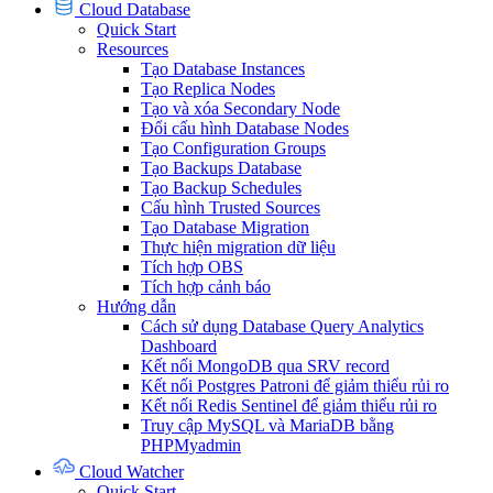
Cloud Database
Quick Start
Resources
Tạo Database Instances
Tạo Replica Nodes
Tạo và xóa Secondary Node
Đổi cấu hình Database Nodes
Tạo Configuration Groups
Tạo Backups Database
Tạo Backup Schedules
Cấu hình Trusted Sources
Tạo Database Migration
Thực hiện migration dữ liệu
Tích hợp OBS
Tích hợp cảnh báo
Hướng dẫn
Cách sử dụng Database Query Analytics
Dashboard
Kết nối MongoDB qua SRV record
Kết nối Postgres Patroni để giảm thiểu rủi ro
Kết nối Redis Sentinel để giảm thiểu rủi ro
Truy cập MySQL và MariaDB bằng
PHPMyadmin
Cloud Watcher
Quick Start