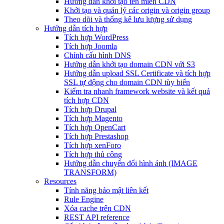
Hướng dẫn khởi tạo tên miền CDN
Khởi tạo và quản lý các origin và origin group
Theo dõi và thống kê lưu lượng sử dụng
Hướng dẫn tích hợp
Tích hợp WordPress
Tích hợp Joomla
Chỉnh cấu hình DNS
Hướng dẫn khởi tạo domain CDN với S3
Hướng dẫn upload SSL Certificate và tích hợp
SSL tự động cho domain CDN tùy biến
Kiểm tra nhanh framework website và kết quả
tích hợp CDN
Tích hợp Drupal
Tích hợp Magento
Tích hợp OpenCart
Tích hợp Prestashop
Tích hợp xenForo
Tích hợp thủ công
Hướng dẫn chuyển đổi hình ảnh (IMAGE
TRANSFORM)
Resources
Tính năng bảo mật liên kết
Rule Engine
Xóa cache trên CDN
REST API reference