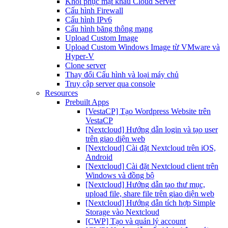
Khôi phục mật khẩu Cloud Server
Cấu hình Firewall
Cấu hình IPv6
Cấu hình băng thông mạng
Upload Custom Image
Upload Custom Windows Image từ VMware và
Hyper-V
Clone server
Thay đổi Cấu hình và loại máy chủ
Truy cập server qua console
Resources
Prebuilt Apps
[VestaCP] Tạo Wordpress Website trên
VestaCP
[Nextcloud] Hướng dẫn login và tạo user
trên giao diện web
[Nextcloud] Cài đặt Nextcloud trên iOS,
Android
[Nextcloud] Cài đặt Nextcloud client trên
Windows và đồng bộ
[Nextcloud] Hướng dẫn tạo thư mục,
upload file, share file trên giao diện web
[Nextcloud] Hướng dẫn tích hợp Simple
Storage vào Nextcloud
[CWP] Tạo và quản lý account