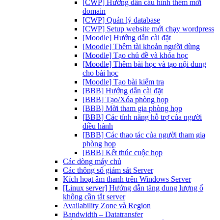
[CWP] Hướng dẫn cấu hình thêm mới
domain
[CWP] Quản lý database
[CWP] Setup website mới chạy wordpress
[Moodle] Hướng dẫn cài đặt
[Moodle] Thêm tài khoản người dùng
[Moodle] Tạo chủ đề và khóa học
[Moodle] Thêm bài học và tạo nội dung
cho bài học
[Moodle] Tạo bài kiểm tra
[BBB] Hướng dẫn cài đặt
[BBB] Tạo/Xóa phòng họp
[BBB] Mời tham gia phòng họp
[BBB] Các tính năng hỗ trợ của người
điều hành
[BBB] Các thao tác của người tham gia
phòng họp
[BBB] Kết thúc cuộc họp
Các dòng máy chủ
Các thông số giám sát Server
Kích hoạt âm thanh trên Windows Server
[Linux server] Hướng dẫn tăng dung lượng ổ
không cần tắt server
Availability Zone và Region
Bandwidth – Datatransfer