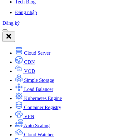
Tech Blog
Đăng nhập
Đăng ký
Cloud Server
CDN
VOD
Simple Storage
Load Balancer
Kubernetes Engine
Container Registry
VPN
Auto Scaling
Cloud Watcher