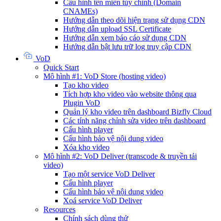
Cấu hình tên miền tùy chỉnh (Domain
CNAMEs)
Hướng dẫn theo dõi hiện trạng sử dụng CDN
Hướng dẫn upload SSL Certificate
Hướng dẫn xem báo cáo sử dụng CDN
Hướng dẫn bật lưu trữ log truy cập CDN
VoD
Quick Start
Mô hình #1: VoD Store (hosting video)
Tạo kho video
Tích hợp kho video vào website thông qua
Plugin VoD
Quản lý kho video trên dashboard Bizfly Cloud
Các tính năng chỉnh sửa video trên dashboard
Cấu hình player
Cấu hình bảo vệ nội dung video
Xóa kho video
Mô hình #2: VoD Deliver (transcode & truyền tải
video)
Tạo một service VoD Deliver
Cấu hình player
Cấu hình bảo vệ nội dung video
Xoá service VoD Deliver
Resources
Chính sách dùng thử