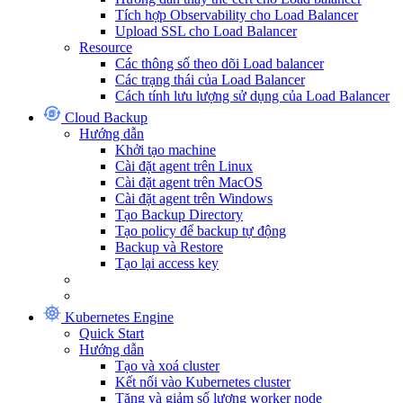
Tích hợp Observability cho Load Balancer
Upload SSL cho Load Balancer
Resource
Các thông số theo dõi Load balancer
Các trạng thái của Load Balancer
Cách tính lưu lượng sử dụng của Load Balancer
Cloud Backup
Hướng dẫn
Khởi tạo machine
Cài đặt agent trên Linux
Cài đặt agent trên MacOS
Cài đặt agent trên Windows
Tạo Backup Directory
Tạo policy để backup tự động
Backup và Restore
Tạo lại access key
Kubernetes Engine
Quick Start
Hướng dẫn
Tạo và xoá cluster
Kết nối vào Kubernetes cluster
Tăng và giảm số lượng worker node