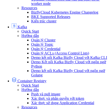
worker node
Resources
BizflyCloud Kubernetes Engine Changelog
BKE Supported Releases
Kiến trúc cluster
Kafka
Quick Start
Hướng dẫn
Quản lý Cluster
Quản lý Topic
Quản lý Credential
Quản lý ACLs (Access Control Lists)
Demo kết nối Kafka Bizfly Cloud với Kafka CLI
Demo Kết nối Kafka Bizfly Cloud với ngôn ngữ
Python
Demo kết nối Kafka Bizfly Cloud với ngôn ngữ
Golang
Container Registry
Quick Start
Hướng dẫn
Push và pull image
Xác thực và phân quyền với token
Xác thực sử dụng Application Credential
Resources