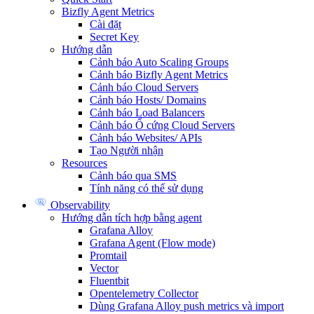
Bizfly Agent Metrics
Cài đặt
Secret Key
Hướng dẫn
Cảnh báo Auto Scaling Groups
Cảnh báo Bizfly Agent Metrics
Cảnh báo Cloud Servers
Cảnh báo Hosts/ Domains
Cảnh báo Load Balancers
Cảnh báo Ổ cứng Cloud Servers
Cảnh báo Websites/ APIs
Tạo Người nhận
Resources
Cảnh báo qua SMS
Tính năng có thể sử dụng
Observability
Hướng dẫn tích hợp bằng agent
Grafana Alloy
Grafana Agent (Flow mode)
Promtail
Vector
Fluentbit
Opentelemetry Collector
Dùng Grafana Alloy push metrics và import