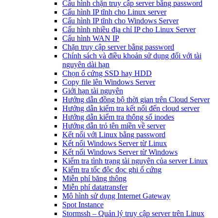
Cấu hình chặn truy cập server bằng password
Cấu hình IP tĩnh cho Linux server
Cấu hình IP tĩnh cho Windows Server
Cấu hình nhiều địa chỉ IP cho Linux Server
Cấu hình WAN IP
Chặn truy cập server bằng password
Chính sách và điều khoản sử dụng đối với tài
nguyên dài hạn
Chọn ổ cứng SSD hay HDD
Copy file lên Windows Server
Giới hạn tài nguyên
Hướng dẫn đồng bộ thời gian trên Cloud Server
Hướng dẫn kiểm tra kết nối đến cloud server
Hướng dẫn kiểm tra thông số inodes
Hướng dẫn trỏ tên miền về server
Kết nối với Linux bằng password
Kết nối Windows Server từ Linux
Kết nối Windows Server từ Windows
Kiểm tra tình trạng tài nguyên của server Linux
Kiểm tra tốc độc đọc ghi ổ cứng
Miễn phí băng thông
Miễn phí datatransfer
Mô hình sử dụng Internet Gateway
Spot Instance
Stormssh – Quản lý truy cập server trên Linux