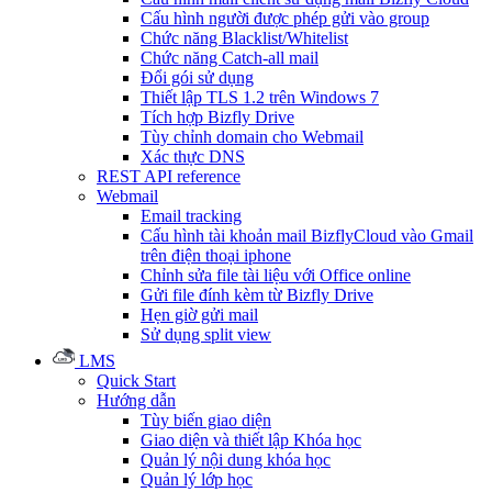
Cấu hình người được phép gửi vào group
Chức năng Blacklist/Whitelist
Chức năng Catch-all mail
Đổi gói sử dụng
Thiết lập TLS 1.2 trên Windows 7
Tích hợp Bizfly Drive
Tùy chỉnh domain cho Webmail
Xác thực DNS
REST API reference
Webmail
Email tracking
Cấu hình tài khoản mail BizflyCloud vào Gmail
trên điện thoại iphone
Chỉnh sửa file tài liệu với Office online
Gửi file đính kèm từ Bizfly Drive
Hẹn giờ gửi mail
Sử dụng split view
LMS
Quick Start
Hướng dẫn
Tùy biến giao diện
Giao diện và thiết lập Khóa học
Quản lý nội dung khóa học
Quản lý lớp học