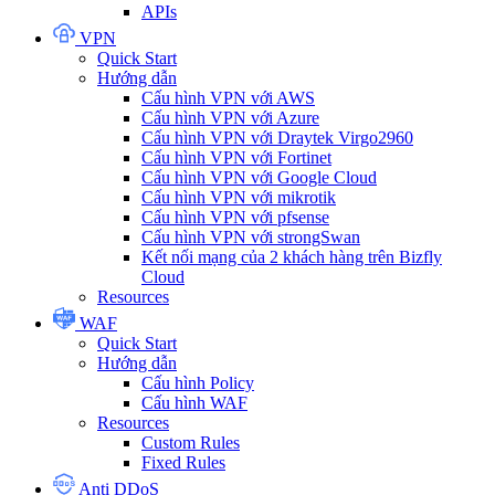
APIs
VPN
Quick Start
Hướng dẫn
Cấu hình VPN với AWS
Cấu hình VPN với Azure
Cấu hình VPN với Draytek Virgo2960
Cấu hình VPN với Fortinet
Cấu hình VPN với Google Cloud
Cấu hình VPN với mikrotik
Cấu hình VPN với pfsense
Cấu hình VPN với strongSwan
Kết nối mạng của 2 khách hàng trên Bizfly
Cloud
Resources
WAF
Quick Start
Hướng dẫn
Cấu hình Policy
Cấu hình WAF
Resources
Custom Rules
Fixed Rules
Anti DDoS