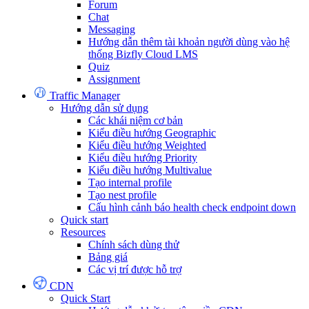
Forum
Chat
Messaging
Hướng dẫn thêm tài khoản người dùng vào hệ
thống Bizfly Cloud LMS
Quiz
Assignment
Traffic Manager
Hướng dẫn sử dụng
Các khái niệm cơ bản
Kiểu điều hướng Geographic
Kiểu điều hướng Weighted
Kiểu điều hướng Priority
Kiểu điều hướng Multivalue
Tạo internal profile
Tạo nest profile
Cấu hình cảnh báo health check endpoint down
Quick start
Resources
Chính sách dùng thử
Bảng giá
Các vị trí được hỗ trợ
CDN
Quick Start