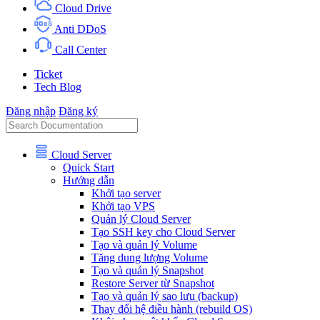
Cloud Drive
Anti DDoS
Call Center
Ticket
Tech Blog
Đăng nhập
Đăng ký
Cloud Server
Quick Start
Hướng dẫn
Khởi tạo server
Khởi tạo VPS
Quản lý Cloud Server
Tạo SSH key cho Cloud Server
Tạo và quản lý Volume
Tăng dung lượng Volume
Tạo và quản lý Snapshot
Restore Server từ Snapshot
Tạo và quản lý sao lưu (backup)
Thay đổi hệ điều hành (rebuild OS)