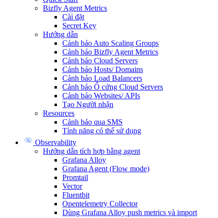
Bizfly Agent Metrics
Cài đặt
Secret Key
Hướng dẫn
Cảnh báo Auto Scaling Groups
Cảnh báo Bizfly Agent Metrics
Cảnh báo Cloud Servers
Cảnh báo Hosts/ Domains
Cảnh báo Load Balancers
Cảnh báo Ổ cứng Cloud Servers
Cảnh báo Websites/ APIs
Tạo Người nhận
Resources
Cảnh báo qua SMS
Tính năng có thể sử dụng
Observability
Hướng dẫn tích hợp bằng agent
Grafana Alloy
Grafana Agent (Flow mode)
Promtail
Vector
Fluentbit
Opentelemetry Collector
Dùng Grafana Alloy push metrics và import