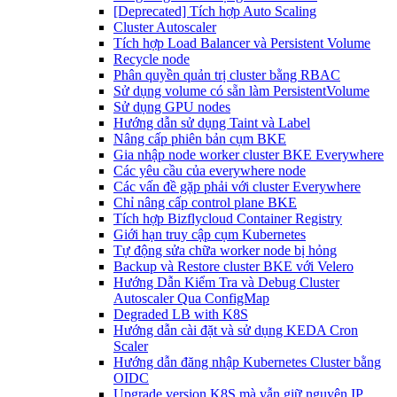
[Deprecated] Tích hợp Auto Scaling
Cluster Autoscaler
Tích hợp Load Balancer và Persistent Volume
Recycle node
Phân quyền quản trị cluster bằng RBAC
Sử dụng volume có sẵn làm PersistentVolume
Sử dụng GPU nodes
Hướng dẫn sử dụng Taint và Label
Nâng cấp phiên bản cụm BKE
Gia nhập node worker cluster BKE Everywhere
Các yêu cầu của everywhere node
Các vấn đề gặp phải với cluster Everywhere
Chỉ nâng cấp control plane BKE
Tích hợp Bizflycloud Container Registry
Giới hạn truy cập cụm Kubernetes
Tự động sửa chữa worker node bị hỏng
Backup và Restore cluster BKE với Velero
Hướng Dẫn Kiểm Tra và Debug Cluster
Autoscaler Qua ConfigMap
Degraded LB with K8S
Hướng dẫn cài đặt và sử dụng KEDA Cron
Scaler
Hướng dẫn đăng nhập Kubernetes Cluster bằng
OIDC
Upgrade version K8S mà vẫn giữ nguyên IP