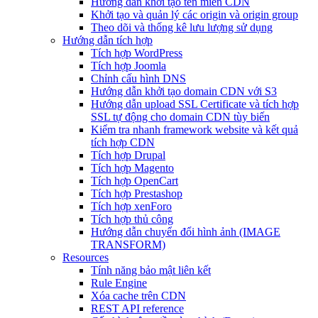
Hướng dẫn khởi tạo tên miền CDN
Khởi tạo và quản lý các origin và origin group
Theo dõi và thống kê lưu lượng sử dụng
Hướng dẫn tích hợp
Tích hợp WordPress
Tích hợp Joomla
Chỉnh cấu hình DNS
Hướng dẫn khởi tạo domain CDN với S3
Hướng dẫn upload SSL Certificate và tích hợp
SSL tự động cho domain CDN tùy biến
Kiểm tra nhanh framework website và kết quả
tích hợp CDN
Tích hợp Drupal
Tích hợp Magento
Tích hợp OpenCart
Tích hợp Prestashop
Tích hợp xenForo
Tích hợp thủ công
Hướng dẫn chuyển đổi hình ảnh (IMAGE
TRANSFORM)
Resources
Tính năng bảo mật liên kết
Rule Engine
Xóa cache trên CDN
REST API reference