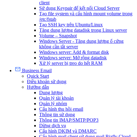
client
Sử dụng Keypair để kết nối Cloud Server
Tạo file system và cấu hình mount volume trong
/etc/fstab
Tạo SSH key trên Ubuntu/Linux
Tăng dung lượng datadisk trong Linux server
Volume – Snapshot
Windows Server - Tăng dung lượng ổ cứng
không cần tắt server
Windows server: Add & format disk
Windows server: Mở rộng datadisk
Xử lý server bị treo do hết RAM
Business Email
Quick Start
Điều khoản sử dụng
Hướng dẫn
Dung lượng
Quản lý tài khoản
Quản lý nhóm
Cấu hình thu hồi email
Thông tin sử dụng
Thông tin IMAP/SMTP/POP3
Dừng dịch vụ
Cấu hình DKIM và DMARC
Cấu hình mail client sử dụng mail Bizfly Cloud