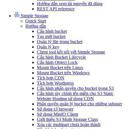
Hướng dẫn xem tài nguyên đã dùng
REST API reference
Simple Storage
Quick Start
Hướng dẫn
Cấu hình bucket
Tạo mới bucket
Quản lý file trong bucket
Quản lý key
Client tool kết nối với Simple Storage
Cấu hình Bucket Lifecycle
Cấu hình Object Lock
Mount Bucket trên Linux
Mount Bucket trên Windows
Tích hợp CDN
Tích hợp Wordpress
Cấu hình phân quyền cho bucket trong S3
Cấu hình tùy chỉnh tên miền cho S3 Static
Website Hosting sử dụng CDN
Phân quyền quản lý bucket cho những subuser
Sử dụng s3 browser
Sử dụng MinIO Client
Giới thiệu S3 Multi Storage Class
Xóa các multipart chưa hoàn thành