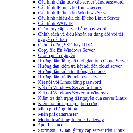
Cấu hình chặn truy cập server bằng password
Cấu hình IP tĩnh cho Linux server
Cấu hình IP tĩnh cho Windows Server
Cấu hình nhiều địa chỉ IP cho Linux Server
Cấu hình WAN IP
Chặn truy cập server bằng password
Chính sách và điều khoản sử dụng đối với tài
nguyên dài hạn
Chọn ổ cứng SSD hay HDD
Copy file lên Windows Server
Giới hạn tài nguyên
Hướng dẫn đồng bộ thời gian trên Cloud Server
Hướng dẫn kiểm tra kết nối đến cloud server
Hướng dẫn kiểm tra thông số inodes
Hướng dẫn trỏ tên miền về server
Kết nối với Linux bằng password
Kết nối Windows Server từ Linux
Kết nối Windows Server từ Windows
Kiểm tra tình trạng tài nguyên của server Linux
Kiểm tra tốc độc đọc ghi ổ cứng
Miễn phí băng thông
Miễn phí datatransfer
Mô hình sử dụng Internet Gateway
Spot Instance
Stormssh – Quản lý truy cập server trên Linux