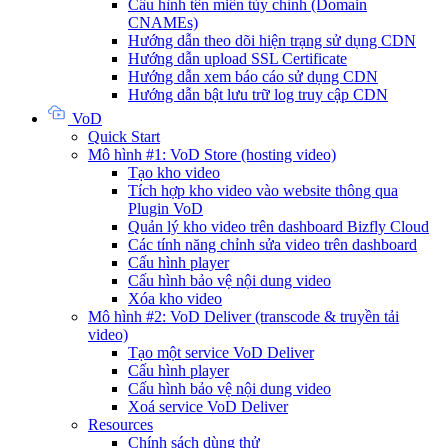
Cấu hình tên miền tùy chỉnh (Domain
CNAMEs)
Hướng dẫn theo dõi hiện trạng sử dụng CDN
Hướng dẫn upload SSL Certificate
Hướng dẫn xem báo cáo sử dụng CDN
Hướng dẫn bật lưu trữ log truy cập CDN
VoD
Quick Start
Mô hình #1: VoD Store (hosting video)
Tạo kho video
Tích hợp kho video vào website thông qua
Plugin VoD
Quản lý kho video trên dashboard Bizfly Cloud
Các tính năng chỉnh sửa video trên dashboard
Cấu hình player
Cấu hình bảo vệ nội dung video
Xóa kho video
Mô hình #2: VoD Deliver (transcode & truyền tải
video)
Tạo một service VoD Deliver
Cấu hình player
Cấu hình bảo vệ nội dung video
Xoá service VoD Deliver
Resources
Chính sách dùng thử