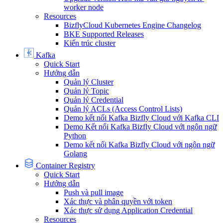
worker node
Resources
BizflyCloud Kubernetes Engine Changelog
BKE Supported Releases
Kiến trúc cluster
Kafka
Quick Start
Hướng dẫn
Quản lý Cluster
Quản lý Topic
Quản lý Credential
Quản lý ACLs (Access Control Lists)
Demo kết nối Kafka Bizfly Cloud với Kafka CLI
Demo Kết nối Kafka Bizfly Cloud với ngôn ngữ
Python
Demo kết nối Kafka Bizfly Cloud với ngôn ngữ
Golang
Container Registry
Quick Start
Hướng dẫn
Push và pull image
Xác thực và phân quyền với token
Xác thực sử dụng Application Credential
Resources