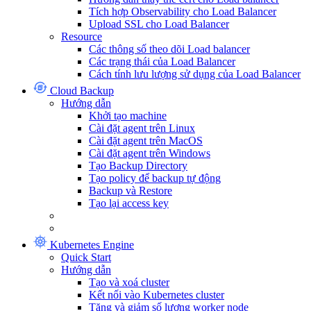
Tích hợp Observability cho Load Balancer
Upload SSL cho Load Balancer
Resource
Các thông số theo dõi Load balancer
Các trạng thái của Load Balancer
Cách tính lưu lượng sử dụng của Load Balancer
Cloud Backup
Hướng dẫn
Khởi tạo machine
Cài đặt agent trên Linux
Cài đặt agent trên MacOS
Cài đặt agent trên Windows
Tạo Backup Directory
Tạo policy để backup tự động
Backup và Restore
Tạo lại access key
Kubernetes Engine
Quick Start
Hướng dẫn
Tạo và xoá cluster
Kết nối vào Kubernetes cluster
Tăng và giảm số lượng worker node