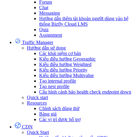
Forum
Chat
Messaging
Hướng dẫn thêm tài khoản người dùng vào hệ
thống Bizfly Cloud LMS
Quiz
Assignment
Traffic Manager
Hướng dẫn sử dụng
Các khái niệm cơ bản
Kiểu điều hướng Geographic
Kiểu điều hướng Weighted
Kiểu điều hướng Priority
Kiểu điều hướng Multivalue
Tạo internal profile
Tạo nest profile
Cấu hình cảnh báo health check endpoint down
Quick start
Resources
Chính sách dùng thử
Bảng giá
Các vị trí được hỗ trợ
CDN
Quick Start