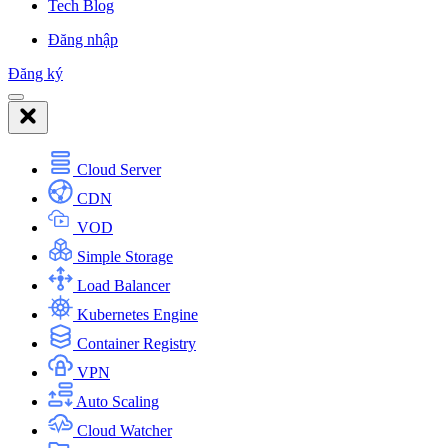
Tech Blog
Đăng nhập
Đăng ký
Cloud Server
CDN
VOD
Simple Storage
Load Balancer
Kubernetes Engine
Container Registry
VPN
Auto Scaling
Cloud Watcher