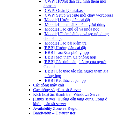
[CWP] Hướng dẫn cấu hình thêm mới
domain
[CWP] Quản lý database
[CWP] Setup website mới chạy wordpress
[Moodle] Hướng dẫn cài đặt
[Moodle] Thêm tài khoản người dùng
[Moodle] Tạo chủ đề và khóa học
[Moodle] Thêm bài học và tạo nội dung
cho bài học
[Moodle] Tạo bài kiểm tra
[BBB] Hướng dẫn cài đặt
[BBB] Tạo/Xóa phòng họp
[BBB] Mời tham gia phòng họp
[BBB] Các tính năng hỗ trợ của người
điều hành
[BBB] Các thao tác của người tham gia
phòng họp
[BBB] Kết thúc cuộc họp
Các dòng máy chủ
Các thông số giám sát Server
Kích hoạt âm thanh trên Windows Server
[Linux server] Hướng dẫn tăng dung lượng ổ
không cần tắt server
Availability Zone và Region
Bandwidth – Datatransfer