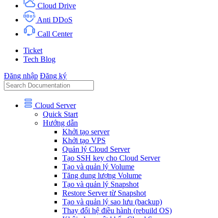
Cloud Drive
Anti DDoS
Call Center
Ticket
Tech Blog
Đăng nhập
Đăng ký
Cloud Server
Quick Start
Hướng dẫn
Khởi tạo server
Khởi tạo VPS
Quản lý Cloud Server
Tạo SSH key cho Cloud Server
Tạo và quản lý Volume
Tăng dung lượng Volume
Tạo và quản lý Snapshot
Restore Server từ Snapshot
Tạo và quản lý sao lưu (backup)
Thay đổi hệ điều hành (rebuild OS)