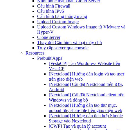
Khôi phục mật khẩu Cloud Server
Cấu hình Firewall
Cấu hình IPv6
Cấu hình băng thông mạng
Upload Custom Image
Upload Custom Windows Image từ VMware và
Hyper-V
Clone server
Thay đổi Cấu hình và loại máy chủ
Truy cập server qua console
Resources
Prebuilt Apps
[VestaCP] Tạo Wordpress Website trên
VestaCP
[Nextcloud] Hướng dẫn login và tạo user
trên giao diện web
[Nextcloud] Cài đặt Nextcloud trên iOS,
Android
[Nextcloud] Cài đặt Nextcloud client trên
Windows và đồng bộ
[Nextcloud] Hướng dẫn tạo thư mục,
upload file, share file trên giao diện web
[Nextcloud] Hướng dẫn tích hợp Simple
Storage vào Nextcloud
[CWP] Tạo và quản lý account