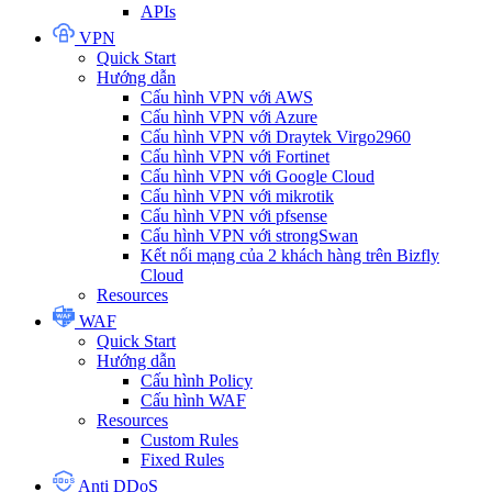
APIs
VPN
Quick Start
Hướng dẫn
Cấu hình VPN với AWS
Cấu hình VPN với Azure
Cấu hình VPN với Draytek Virgo2960
Cấu hình VPN với Fortinet
Cấu hình VPN với Google Cloud
Cấu hình VPN với mikrotik
Cấu hình VPN với pfsense
Cấu hình VPN với strongSwan
Kết nối mạng của 2 khách hàng trên Bizfly
Cloud
Resources
WAF
Quick Start
Hướng dẫn
Cấu hình Policy
Cấu hình WAF
Resources
Custom Rules
Fixed Rules
Anti DDoS