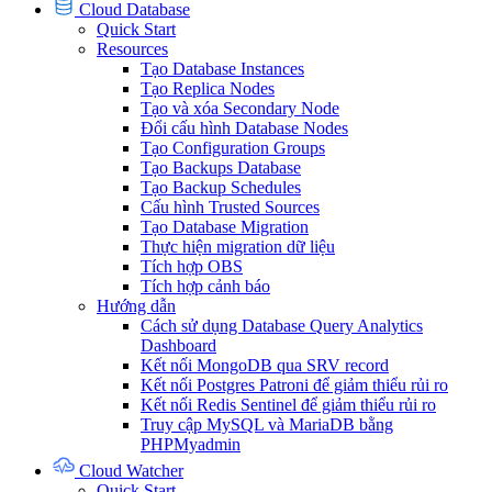
Cloud Database
Quick Start
Resources
Tạo Database Instances
Tạo Replica Nodes
Tạo và xóa Secondary Node
Đổi cấu hình Database Nodes
Tạo Configuration Groups
Tạo Backups Database
Tạo Backup Schedules
Cấu hình Trusted Sources
Tạo Database Migration
Thực hiện migration dữ liệu
Tích hợp OBS
Tích hợp cảnh báo
Hướng dẫn
Cách sử dụng Database Query Analytics
Dashboard
Kết nối MongoDB qua SRV record
Kết nối Postgres Patroni để giảm thiểu rủi ro
Kết nối Redis Sentinel để giảm thiểu rủi ro
Truy cập MySQL và MariaDB bằng
PHPMyadmin
Cloud Watcher
Quick Start