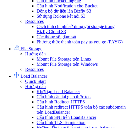
Cấu hình bucket migrate
Cấu hình Notification cho Bucket
Đồng bộ dữ liệu lên Bizfly S3
Sử dụng Rclone kết nối S3
Resources
Cách tính chi phí sử dụng gói storage trong
Bizfly Cloud S3
Các thông số giám sát
Phương thức thanh toán pay as you go (PAYG)
File Storage
Hướng dẫn
Mount File Storage trên Linux
Mount File Storage trên Windows
Resources
Load Balancer
Quick Start
Hướng dẫn
Khởi tạo Load Balancer
Cấu hình cân tải giao thức tcp
Cấu hình Redirect HTTPS
Cấu hình redirect HTTPS toàn bộ các subdomain
trên LoadBalancer
Cấu hình SNI trên LoadBalancer
Cấu hình TLS Termination
Hướng dẫn thay thế cert cho Load balancer