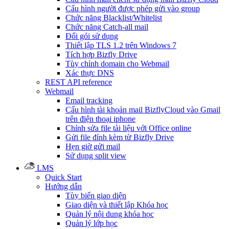
Cấu hình người được phép gửi vào group
Chức năng Blacklist/Whitelist
Chức năng Catch-all mail
Đổi gói sử dụng
Thiết lập TLS 1.2 trên Windows 7
Tích hợp Bizfly Drive
Tùy chỉnh domain cho Webmail
Xác thực DNS
REST API reference
Webmail
Email tracking
Cấu hình tài khoản mail BizflyCloud vào Gmail
trên điện thoại iphone
Chỉnh sửa file tài liệu với Office online
Gửi file đính kèm từ Bizfly Drive
Hẹn giờ gửi mail
Sử dụng split view
LMS
Quick Start
Hướng dẫn
Tùy biến giao diện
Giao diện và thiết lập Khóa học
Quản lý nội dung khóa học
Quản lý lớp học