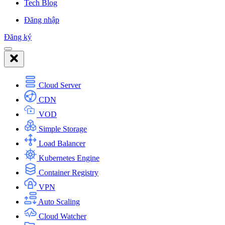
Tech Blog
Đăng nhập
Đăng ký
Cloud Server
CDN
VOD
Simple Storage
Load Balancer
Kubernetes Engine
Container Registry
VPN
Auto Scaling
Cloud Watcher