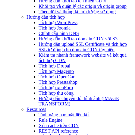
Hướng dẫn khởi tạo tên miền CDN
Khởi tạo và quản lý các origin và origin group
Theo dõi và thống kê lưu lượng sử dụng
Hướng dẫn tích hợp
Tích hợp WordPress
Tích hợp Joomla
Chỉnh cấu hình DNS
Hướng dẫn khởi tạo domain CDN với S3
Hướng dẫn upload SSL Certificate và tích hợp
SSL tự động cho domain CDN tùy biến
Kiểm tra nhanh framework website và kết quả
tích hợp CDN
Tích hợp Drupal
Tích hợp Magento
Tích hợp OpenCart
Tích hợp Prestashop
Tích hợp xenForo
Tích hợp thủ công
Hướng dẫn chuyển đổi hình ảnh (IMAGE
TRANSFORM)
Resources
Tính năng bảo mật liên kết
Rule Engine
Xóa cache trên CDN
REST API reference