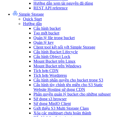
Hướng dẫn xem tài nguyên đã dùng
REST API reference
Simple Storage
Quick Start
Hướng dẫn
Cấu hình bucket
Tạo mới bucket
Quản lý file trong bucket
Quản lý key
Client tool kết nối với Simple Storage
Cấu hình Bucket Lifecycle
Cấu hình Object Lock
Mount Bucket trên Linux
Mount Bucket trên Windows
Tích hợp CDN
Tích hợp Wordpress
Cấu hình phân quyền cho bucket trong S3
Cấu hình tùy chỉnh tên miền cho S3 Static
Website Hosting sử dụng CDN
Phân quyền quản lý bucket cho những subuser
Sử dụng s3 browser
Sử dụng MinIO Client
Giới thiệu S3 Multi Storage Class
Xóa các multipart chưa hoàn thành