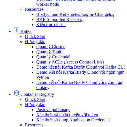
worker node
Resources
BizflyCloud Kubernetes Engine Changelog
BKE Supported Releases
Kiến trúc cluster
Kafka
Quick Start
Hướng dẫn
Quản lý Cluster
Quản lý Topic
Quản lý Credential
Quản lý ACLs (Access Control Lists)
Demo kết nối Kafka Bizfly Cloud với Kafka CLI
Demo Kết nối Kafka Bizfly Cloud với ngôn ngữ
Python
Demo kết nối Kafka Bizfly Cloud với ngôn ngữ
Golang
Container Registry
Quick Start
Hướng dẫn
Push và pull image
Xác thực và phân quyền với token
Xác thực sử dụng Application Credential
Resources