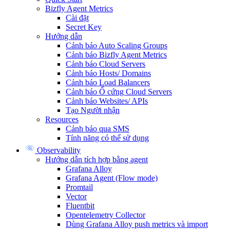
Bizfly Agent Metrics
Cài đặt
Secret Key
Hướng dẫn
Cảnh báo Auto Scaling Groups
Cảnh báo Bizfly Agent Metrics
Cảnh báo Cloud Servers
Cảnh báo Hosts/ Domains
Cảnh báo Load Balancers
Cảnh báo Ổ cứng Cloud Servers
Cảnh báo Websites/ APIs
Tạo Người nhận
Resources
Cảnh báo qua SMS
Tính năng có thể sử dụng
Observability
Hướng dẫn tích hợp bằng agent
Grafana Alloy
Grafana Agent (Flow mode)
Promtail
Vector
Fluentbit
Opentelemetry Collector
Dùng Grafana Alloy push metrics và import