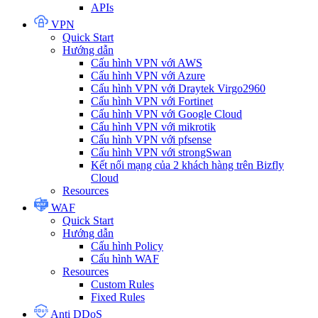
APIs
VPN
Quick Start
Hướng dẫn
Cấu hình VPN với AWS
Cấu hình VPN với Azure
Cấu hình VPN với Draytek Virgo2960
Cấu hình VPN với Fortinet
Cấu hình VPN với Google Cloud
Cấu hình VPN với mikrotik
Cấu hình VPN với pfsense
Cấu hình VPN với strongSwan
Kết nối mạng của 2 khách hàng trên Bizfly
Cloud
Resources
WAF
Quick Start
Hướng dẫn
Cấu hình Policy
Cấu hình WAF
Resources
Custom Rules
Fixed Rules
Anti DDoS