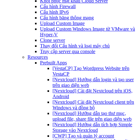
Khôi phục mật khẩu Cloud Server
Cấu hình Firewall
Cấu hình IPv6
Cấu hình băng thông mạng
Upload Custom Image
Upload Custom Windows Image từ VMware và
Hyper-V
Clone server
Thay đổi Cấu hình và loại máy chủ
Truy cập server qua console
Resources
Prebuilt Apps
[VestaCP] Tạo Wordpress Website trên
VestaCP
[Nextcloud] Hướng dẫn login và tạo user
trên giao diện web
[Nextcloud] Cài đặt Nextcloud trên iOS,
Android
[Nextcloud] Cài đặt Nextcloud client trên
Windows và đồng bộ
[Nextcloud] Hướng dẫn tạo thư mục,
upload file, share file trên giao diện web
[Nextcloud] Hướng dẫn tích hợp Simple
Storage vào Nextcloud
[CWP] Tạo và quản lý account