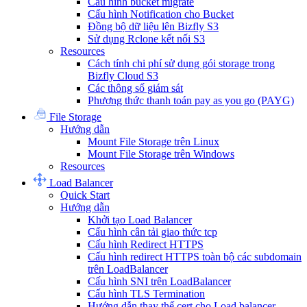
Cấu hình bucket migrate
Cấu hình Notification cho Bucket
Đồng bộ dữ liệu lên Bizfly S3
Sử dụng Rclone kết nối S3
Resources
Cách tính chi phí sử dụng gói storage trong
Bizfly Cloud S3
Các thông số giám sát
Phương thức thanh toán pay as you go (PAYG)
File Storage
Hướng dẫn
Mount File Storage trên Linux
Mount File Storage trên Windows
Resources
Load Balancer
Quick Start
Hướng dẫn
Khởi tạo Load Balancer
Cấu hình cân tải giao thức tcp
Cấu hình Redirect HTTPS
Cấu hình redirect HTTPS toàn bộ các subdomain
trên LoadBalancer
Cấu hình SNI trên LoadBalancer
Cấu hình TLS Termination
Hướng dẫn thay thế cert cho Load balancer