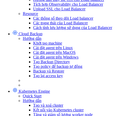
Tích hợp Observability cho Load Balancer
Upload SSL cho Load Balancer
Resource
Các thông số theo dõi Load balancer
Các trạng thái của Load Balancer
Cách tính lưu lượng sử dụng của Load Balancer
Cloud Backup
Hướng dẫn
Khởi tạo machine
Cài đặt agent trên Linux
Cài đặt agent trên MacOS
Cài đặt agent trên Windows
Tạo Backup Directory
Tạo policy để backup tự động
Backup và Restore
Tạo lại access key
Kubernetes Engine
Quick Start
Hướng dẫn
Tạo và xoá cluster
Kết nối vào Kubernetes cluster
Tăng và giảm số lượng worker node