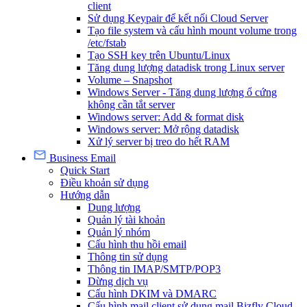
client
Sử dụng Keypair để kết nối Cloud Server
Tạo file system và cấu hình mount volume trong
/etc/fstab
Tạo SSH key trên Ubuntu/Linux
Tăng dung lượng datadisk trong Linux server
Volume – Snapshot
Windows Server - Tăng dung lượng ổ cứng
không cần tắt server
Windows server: Add & format disk
Windows server: Mở rộng datadisk
Xử lý server bị treo do hết RAM
Business Email
Quick Start
Điều khoản sử dụng
Hướng dẫn
Dung lượng
Quản lý tài khoản
Quản lý nhóm
Cấu hình thu hồi email
Thông tin sử dụng
Thông tin IMAP/SMTP/POP3
Dừng dịch vụ
Cấu hình DKIM và DMARC
Cấu hình mail client sử dụng mail Bizfly Cloud