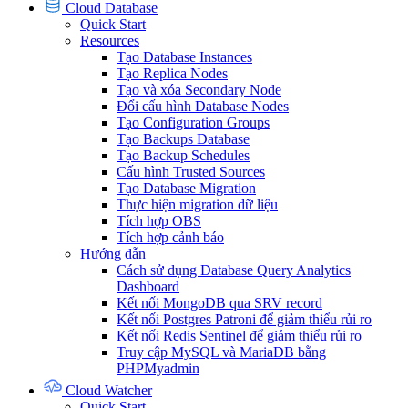
Cloud Database
Quick Start
Resources
Tạo Database Instances
Tạo Replica Nodes
Tạo và xóa Secondary Node
Đổi cấu hình Database Nodes
Tạo Configuration Groups
Tạo Backups Database
Tạo Backup Schedules
Cấu hình Trusted Sources
Tạo Database Migration
Thực hiện migration dữ liệu
Tích hợp OBS
Tích hợp cảnh báo
Hướng dẫn
Cách sử dụng Database Query Analytics
Dashboard
Kết nối MongoDB qua SRV record
Kết nối Postgres Patroni để giảm thiểu rủi ro
Kết nối Redis Sentinel để giảm thiểu rủi ro
Truy cập MySQL và MariaDB bằng
PHPMyadmin
Cloud Watcher
Quick Start