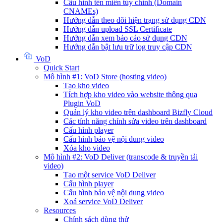
Cấu hình tên miền tùy chỉnh (Domain
CNAMEs)
Hướng dẫn theo dõi hiện trạng sử dụng CDN
Hướng dẫn upload SSL Certificate
Hướng dẫn xem báo cáo sử dụng CDN
Hướng dẫn bật lưu trữ log truy cập CDN
VoD
Quick Start
Mô hình #1: VoD Store (hosting video)
Tạo kho video
Tích hợp kho video vào website thông qua
Plugin VoD
Quản lý kho video trên dashboard Bizfly Cloud
Các tính năng chỉnh sửa video trên dashboard
Cấu hình player
Cấu hình bảo vệ nội dung video
Xóa kho video
Mô hình #2: VoD Deliver (transcode & truyền tải
video)
Tạo một service VoD Deliver
Cấu hình player
Cấu hình bảo vệ nội dung video
Xoá service VoD Deliver
Resources
Chính sách dùng thử