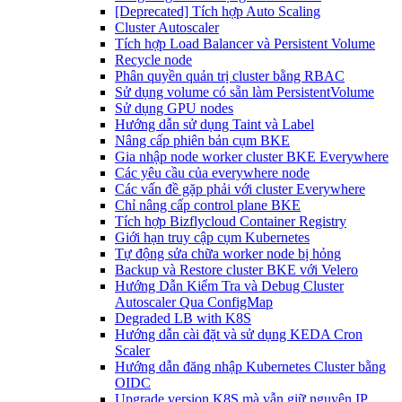
[Deprecated] Tích hợp Auto Scaling
Cluster Autoscaler
Tích hợp Load Balancer và Persistent Volume
Recycle node
Phân quyền quản trị cluster bằng RBAC
Sử dụng volume có sẵn làm PersistentVolume
Sử dụng GPU nodes
Hướng dẫn sử dụng Taint và Label
Nâng cấp phiên bản cụm BKE
Gia nhập node worker cluster BKE Everywhere
Các yêu cầu của everywhere node
Các vấn đề gặp phải với cluster Everywhere
Chỉ nâng cấp control plane BKE
Tích hợp Bizflycloud Container Registry
Giới hạn truy cập cụm Kubernetes
Tự động sửa chữa worker node bị hỏng
Backup và Restore cluster BKE với Velero
Hướng Dẫn Kiểm Tra và Debug Cluster
Autoscaler Qua ConfigMap
Degraded LB with K8S
Hướng dẫn cài đặt và sử dụng KEDA Cron
Scaler
Hướng dẫn đăng nhập Kubernetes Cluster bằng
OIDC
Upgrade version K8S mà vẫn giữ nguyên IP