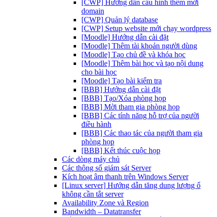
[CWP] Hướng dẫn cấu hình thêm mới
domain
[CWP] Quản lý database
[CWP] Setup website mới chạy wordpress
[Moodle] Hướng dẫn cài đặt
[Moodle] Thêm tài khoản người dùng
[Moodle] Tạo chủ đề và khóa học
[Moodle] Thêm bài học và tạo nội dung
cho bài học
[Moodle] Tạo bài kiểm tra
[BBB] Hướng dẫn cài đặt
[BBB] Tạo/Xóa phòng họp
[BBB] Mời tham gia phòng họp
[BBB] Các tính năng hỗ trợ của người
điều hành
[BBB] Các thao tác của người tham gia
phòng họp
[BBB] Kết thúc cuộc họp
Các dòng máy chủ
Các thông số giám sát Server
Kích hoạt âm thanh trên Windows Server
[Linux server] Hướng dẫn tăng dung lượng ổ
không cần tắt server
Availability Zone và Region
Bandwidth – Datatransfer