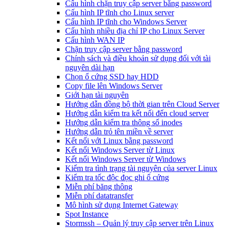
Cấu hình chặn truy cập server bằng password
Cấu hình IP tĩnh cho Linux server
Cấu hình IP tĩnh cho Windows Server
Cấu hình nhiều địa chỉ IP cho Linux Server
Cấu hình WAN IP
Chặn truy cập server bằng password
Chính sách và điều khoản sử dụng đối với tài
nguyên dài hạn
Chọn ổ cứng SSD hay HDD
Copy file lên Windows Server
Giới hạn tài nguyên
Hướng dẫn đồng bộ thời gian trên Cloud Server
Hướng dẫn kiểm tra kết nối đến cloud server
Hướng dẫn kiểm tra thông số inodes
Hướng dẫn trỏ tên miền về server
Kết nối với Linux bằng password
Kết nối Windows Server từ Linux
Kết nối Windows Server từ Windows
Kiểm tra tình trạng tài nguyên của server Linux
Kiểm tra tốc độc đọc ghi ổ cứng
Miễn phí băng thông
Miễn phí datatransfer
Mô hình sử dụng Internet Gateway
Spot Instance
Stormssh – Quản lý truy cập server trên Linux