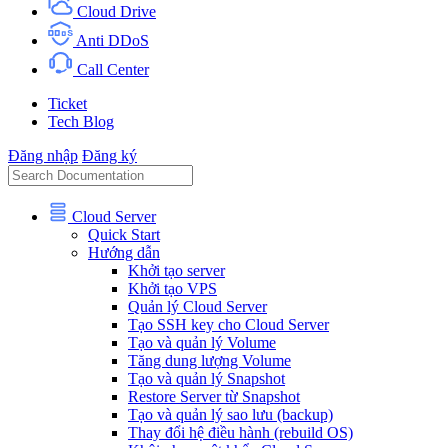
Cloud Drive
Anti DDoS
Call Center
Ticket
Tech Blog
Đăng nhập
Đăng ký
Cloud Server
Quick Start
Hướng dẫn
Khởi tạo server
Khởi tạo VPS
Quản lý Cloud Server
Tạo SSH key cho Cloud Server
Tạo và quản lý Volume
Tăng dung lượng Volume
Tạo và quản lý Snapshot
Restore Server từ Snapshot
Tạo và quản lý sao lưu (backup)
Thay đổi hệ điều hành (rebuild OS)