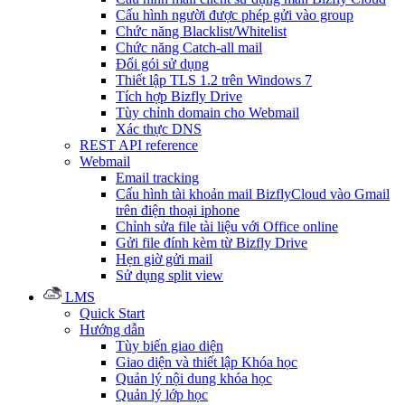
Cấu hình người được phép gửi vào group
Chức năng Blacklist/Whitelist
Chức năng Catch-all mail
Đổi gói sử dụng
Thiết lập TLS 1.2 trên Windows 7
Tích hợp Bizfly Drive
Tùy chỉnh domain cho Webmail
Xác thực DNS
REST API reference
Webmail
Email tracking
Cấu hình tài khoản mail BizflyCloud vào Gmail
trên điện thoại iphone
Chỉnh sửa file tài liệu với Office online
Gửi file đính kèm từ Bizfly Drive
Hẹn giờ gửi mail
Sử dụng split view
LMS
Quick Start
Hướng dẫn
Tùy biến giao diện
Giao diện và thiết lập Khóa học
Quản lý nội dung khóa học
Quản lý lớp học