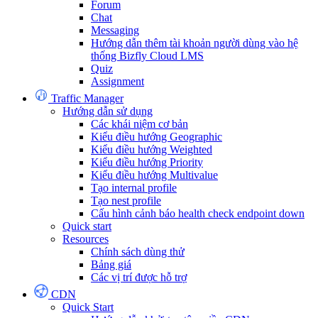
Forum
Chat
Messaging
Hướng dẫn thêm tài khoản người dùng vào hệ
thống Bizfly Cloud LMS
Quiz
Assignment
Traffic Manager
Hướng dẫn sử dụng
Các khái niệm cơ bản
Kiểu điều hướng Geographic
Kiểu điều hướng Weighted
Kiểu điều hướng Priority
Kiểu điều hướng Multivalue
Tạo internal profile
Tạo nest profile
Cấu hình cảnh báo health check endpoint down
Quick start
Resources
Chính sách dùng thử
Bảng giá
Các vị trí được hỗ trợ
CDN
Quick Start