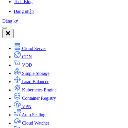
Tech Blog
Đăng nhập
Đăng ký
Cloud Server
CDN
VOD
Simple Storage
Load Balancer
Kubernetes Engine
Container Registry
VPN
Auto Scaling
Cloud Watcher