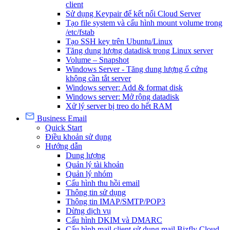
client
Sử dụng Keypair để kết nối Cloud Server
Tạo file system và cấu hình mount volume trong
/etc/fstab
Tạo SSH key trên Ubuntu/Linux
Tăng dung lượng datadisk trong Linux server
Volume – Snapshot
Windows Server - Tăng dung lượng ổ cứng
không cần tắt server
Windows server: Add & format disk
Windows server: Mở rộng datadisk
Xử lý server bị treo do hết RAM
Business Email
Quick Start
Điều khoản sử dụng
Hướng dẫn
Dung lượng
Quản lý tài khoản
Quản lý nhóm
Cấu hình thu hồi email
Thông tin sử dụng
Thông tin IMAP/SMTP/POP3
Dừng dịch vụ
Cấu hình DKIM và DMARC
Cấu hình mail client sử dụng mail Bizfly Cloud