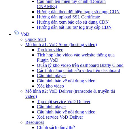
Cấu hình tên miền tùy chỉnh (Domain
CNAMEs)
Hướng dẫn theo dõi hiện trạng sử dụng CDN
Hướng dẫn upload SSL Certificate
Hướng dẫn xem báo cáo sử dụng CDN
Hướng dẫn bật lưu trữ log truy cập CDN
VoD
Quick Start
Mô hình #1: VoD Store (hosting video)
Tạo kho video
Tích hợp kho video vào website thông qua
Plugin VoD
Quản lý kho video trên dashboard Bizfly Cloud
Các tính năng chỉnh sửa video trên dashboard
Cấu hình player
Cấu hình bảo vệ nội dung video
Xóa kho video
Mô hình #2: VoD Deliver (transcode & truyền tải
video)
Tạo một service VoD Deliver
Cấu hình player
Cấu hình bảo vệ nội dung video
Xoá service VoD Deliver
Resources
Chính sách dùng thử