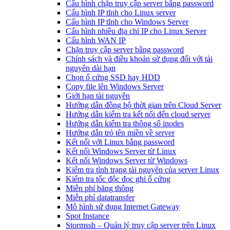
Cấu hình chặn truy cập server bằng password
Cấu hình IP tĩnh cho Linux server
Cấu hình IP tĩnh cho Windows Server
Cấu hình nhiều địa chỉ IP cho Linux Server
Cấu hình WAN IP
Chặn truy cập server bằng password
Chính sách và điều khoản sử dụng đối với tài
nguyên dài hạn
Chọn ổ cứng SSD hay HDD
Copy file lên Windows Server
Giới hạn tài nguyên
Hướng dẫn đồng bộ thời gian trên Cloud Server
Hướng dẫn kiểm tra kết nối đến cloud server
Hướng dẫn kiểm tra thông số inodes
Hướng dẫn trỏ tên miền về server
Kết nối với Linux bằng password
Kết nối Windows Server từ Linux
Kết nối Windows Server từ Windows
Kiểm tra tình trạng tài nguyên của server Linux
Kiểm tra tốc độc đọc ghi ổ cứng
Miễn phí băng thông
Miễn phí datatransfer
Mô hình sử dụng Internet Gateway
Spot Instance
Stormssh – Quản lý truy cập server trên Linux