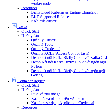
worker node
Resources
BizflyCloud Kubernetes Engine Changelog
BKE Supported Releases
Kiến trúc cluster
Kafka
Quick Start
Hướng dẫn
Quản lý Cluster
Quản lý Topic
Quản lý Credential
Quản lý ACLs (Access Control Lists)
Demo kết nối Kafka Bizfly Cloud với Kafka CLI
Demo Kết nối Kafka Bizfly Cloud với ngôn ngữ
Python
Demo kết nối Kafka Bizfly Cloud với ngôn ngữ
Golang
Container Registry
Quick Start
Hướng dẫn
Push và pull image
Xác thực và phân quyền với token
Xác thực sử dụng Application Credential
Resources