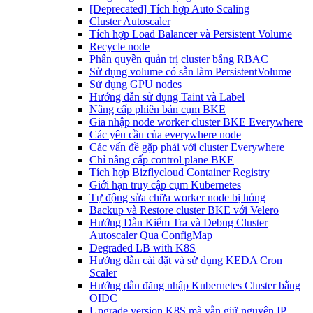
[Deprecated] Tích hợp Auto Scaling
Cluster Autoscaler
Tích hợp Load Balancer và Persistent Volume
Recycle node
Phân quyền quản trị cluster bằng RBAC
Sử dụng volume có sẵn làm PersistentVolume
Sử dụng GPU nodes
Hướng dẫn sử dụng Taint và Label
Nâng cấp phiên bản cụm BKE
Gia nhập node worker cluster BKE Everywhere
Các yêu cầu của everywhere node
Các vấn đề gặp phải với cluster Everywhere
Chỉ nâng cấp control plane BKE
Tích hợp Bizflycloud Container Registry
Giới hạn truy cập cụm Kubernetes
Tự động sửa chữa worker node bị hỏng
Backup và Restore cluster BKE với Velero
Hướng Dẫn Kiểm Tra và Debug Cluster
Autoscaler Qua ConfigMap
Degraded LB with K8S
Hướng dẫn cài đặt và sử dụng KEDA Cron
Scaler
Hướng dẫn đăng nhập Kubernetes Cluster bằng
OIDC
Upgrade version K8S mà vẫn giữ nguyên IP