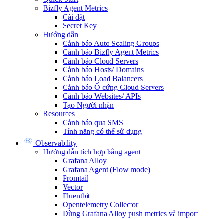
Bizfly Agent Metrics
Cài đặt
Secret Key
Hướng dẫn
Cảnh báo Auto Scaling Groups
Cảnh báo Bizfly Agent Metrics
Cảnh báo Cloud Servers
Cảnh báo Hosts/ Domains
Cảnh báo Load Balancers
Cảnh báo Ổ cứng Cloud Servers
Cảnh báo Websites/ APIs
Tạo Người nhận
Resources
Cảnh báo qua SMS
Tính năng có thể sử dụng
Observability
Hướng dẫn tích hợp bằng agent
Grafana Alloy
Grafana Agent (Flow mode)
Promtail
Vector
Fluentbit
Opentelemetry Collector
Dùng Grafana Alloy push metrics và import