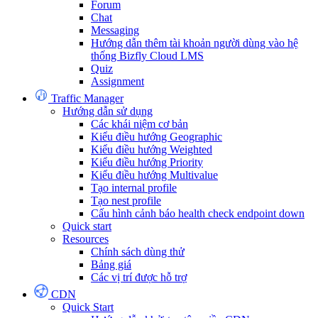
Forum
Chat
Messaging
Hướng dẫn thêm tài khoản người dùng vào hệ
thống Bizfly Cloud LMS
Quiz
Assignment
Traffic Manager
Hướng dẫn sử dụng
Các khái niệm cơ bản
Kiểu điều hướng Geographic
Kiểu điều hướng Weighted
Kiểu điều hướng Priority
Kiểu điều hướng Multivalue
Tạo internal profile
Tạo nest profile
Cấu hình cảnh báo health check endpoint down
Quick start
Resources
Chính sách dùng thử
Bảng giá
Các vị trí được hỗ trợ
CDN
Quick Start