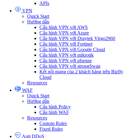
APIs
VPN
Quick Start
Hướng dẫn
Cấu hình VPN với AWS
Cấu hình VPN với Azure
Cấu hình VPN với Draytek Virgo2960
Cấu hình VPN với Fortinet
Cấu hình VPN với Google Cloud
Cấu hình VPN với mikrotik
Cấu hình VPN với pfsense
Cấu hình VPN với strongSwan
Kết nối mạng của 2 khách hàng trên Bizfly
Cloud
Resources
WAF
Quick Start
Hướng dẫn
Cấu hình Policy
Cấu hình WAF
Resources
Custom Rules
Fixed Rules
Anti DDoS