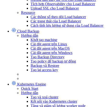
Tích hợp Observability cho Load Balancer
Upload SSL cho Load Balancer
Resource
Các thông số theo dõi Load balancer
Các trạng thái của Load Balancer
Cách tính lưu lượng sử dụng của Load Balancer
Cloud Backup
Hướng dẫn
Khởi tạo machine
Cài đặt agent trên Linux
Cài đặt agent trên MacOS
Cài đặt agent trên Windows
Tạo Backup Directory
Tạo policy để backup tự động
Backup và Restore
Tạo lại access key
Kubernetes Engine
Quick Start
Hướng dẫn
Tạo và xoá cluster
Kết nối vào Kubernetes cluster
Tăng và giảm số lượng worker node