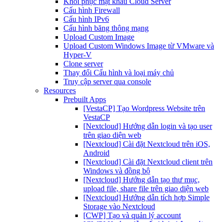
Khôi phục mật khẩu Cloud Server
Cấu hình Firewall
Cấu hình IPv6
Cấu hình băng thông mạng
Upload Custom Image
Upload Custom Windows Image từ VMware và
Hyper-V
Clone server
Thay đổi Cấu hình và loại máy chủ
Truy cập server qua console
Resources
Prebuilt Apps
[VestaCP] Tạo Wordpress Website trên
VestaCP
[Nextcloud] Hướng dẫn login và tạo user
trên giao diện web
[Nextcloud] Cài đặt Nextcloud trên iOS,
Android
[Nextcloud] Cài đặt Nextcloud client trên
Windows và đồng bộ
[Nextcloud] Hướng dẫn tạo thư mục,
upload file, share file trên giao diện web
[Nextcloud] Hướng dẫn tích hợp Simple
Storage vào Nextcloud
[CWP] Tạo và quản lý account