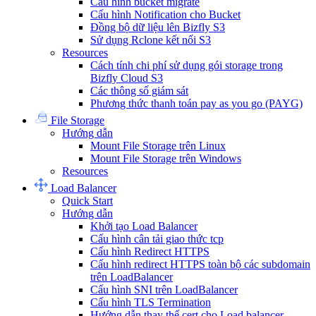
Cấu hình bucket migrate
Cấu hình Notification cho Bucket
Đồng bộ dữ liệu lên Bizfly S3
Sử dụng Rclone kết nối S3
Resources
Cách tính chi phí sử dụng gói storage trong
Bizfly Cloud S3
Các thông số giám sát
Phương thức thanh toán pay as you go (PAYG)
File Storage
Hướng dẫn
Mount File Storage trên Linux
Mount File Storage trên Windows
Resources
Load Balancer
Quick Start
Hướng dẫn
Khởi tạo Load Balancer
Cấu hình cân tải giao thức tcp
Cấu hình Redirect HTTPS
Cấu hình redirect HTTPS toàn bộ các subdomain
trên LoadBalancer
Cấu hình SNI trên LoadBalancer
Cấu hình TLS Termination
Hướng dẫn thay thế cert cho Load balancer