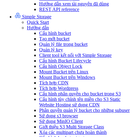
Hướng dẫn xem tài nguyên đã dùng
REST API reference
Simple Storage
Quick Start
Hướng dẫn
Cấu hình bucket
Tạo mới bucket
Quản lý file trong bucket
Quản lý key
Client tool kết nối với Simple Storage
Cấu hình Bucket Lifecycle
Cấu hình Object Lock
Mount Bucket trên Linux
Mount Bucket trên Windows
Tích hợp CDN
Tích hợp Wordpress
Cấu hình phân quyền cho bucket trong S3
Cấu hình tùy chỉnh tên miền cho S3 Static
Website Hosting sử dụng CDN
Phân quyền quản lý bucket cho những subuser
Sử dụng s3 browser
Sử dụng MinIO Client
Giới thiệu S3 Multi Storage Class
Xóa các multipart chưa hoàn thành