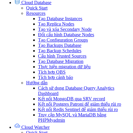
Cloud Database
Quick Start
Resources
Tạo Database Instances
Tạo Replica Nodes
Tạo và xóa Secondary Node
Đổi cấu hình Database Nodes
Tạo Configuration Groups
Tạo Backups Database
Tạo Backup Schedules
Cấu hình Trusted Sources
Tạo Database Migration
Thực hiện migration dữ liệu
Tích hợp OBS
Tích hợp cảnh báo
Hướng dẫn
Cách sử dụng Database Query Analytics
Dashboard
Kết nối MongoDB qua SRV record
Kết nối Postgres Patroni để giảm thiểu rủi ro
Kết nối Redis Sentinel để giảm thiểu rủi ro
Truy cập MySQL và MariaDB bằng
PHPMyadmin
Cloud Watcher
Quick Start