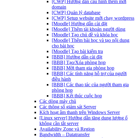
[CWP] Hướng dẫn cấu hình thêm mới
domain
[CWP] Quản lý database
[CWP] Setup website mới chạy wordpress
[Moodle] Hướng dẫn cài đặt
[Moodle] Thêm tài khoản người dùng
[Moodle] Tạo chủ đề và khóa học
[Moodle] Thêm bài học và tạo nội dung
cho bài học
[Moodle] Tạo bài kiểm tra
[BBB] Hướng dẫn cài đặt
[BBB] Tạo/Xóa phòng họp
[BBB] Mời tham gia phòng họp
[BBB] Các tính năng hỗ trợ của người
điều hành
[BBB] Các thao tác của người tham gia
phòng họp
[BBB] Kết thúc cuộc họp
Các dòng máy chủ
Các thông số giám sát Server
Kích hoạt âm thanh trên Windows Server
[Linux server] Hướng dẫn tăng dung lượng ổ
không cần tắt server
Availability Zone và Region
Bandwidth – Datatransfer