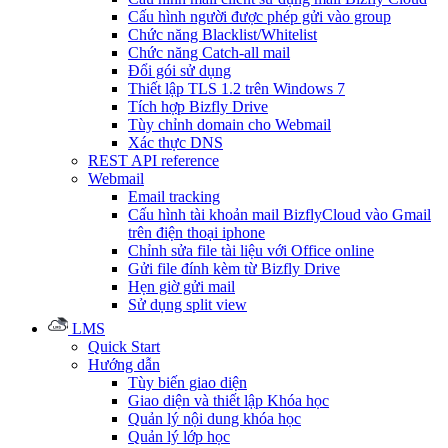
Cấu hình người được phép gửi vào group
Chức năng Blacklist/Whitelist
Chức năng Catch-all mail
Đổi gói sử dụng
Thiết lập TLS 1.2 trên Windows 7
Tích hợp Bizfly Drive
Tùy chỉnh domain cho Webmail
Xác thực DNS
REST API reference
Webmail
Email tracking
Cấu hình tài khoản mail BizflyCloud vào Gmail
trên điện thoại iphone
Chỉnh sửa file tài liệu với Office online
Gửi file đính kèm từ Bizfly Drive
Hẹn giờ gửi mail
Sử dụng split view
LMS
Quick Start
Hướng dẫn
Tùy biến giao diện
Giao diện và thiết lập Khóa học
Quản lý nội dung khóa học
Quản lý lớp học