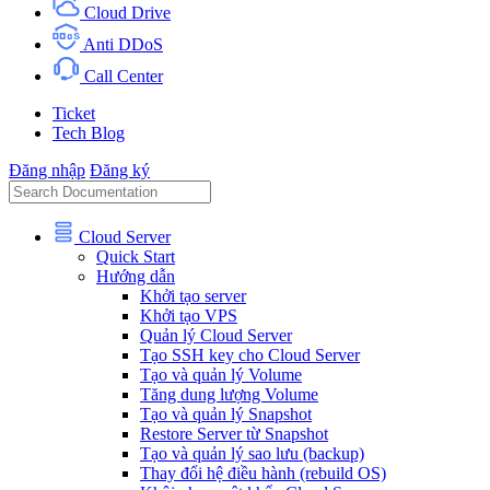
Cloud Drive
Anti DDoS
Call Center
Ticket
Tech Blog
Đăng nhập
Đăng ký
Cloud Server
Quick Start
Hướng dẫn
Khởi tạo server
Khởi tạo VPS
Quản lý Cloud Server
Tạo SSH key cho Cloud Server
Tạo và quản lý Volume
Tăng dung lượng Volume
Tạo và quản lý Snapshot
Restore Server từ Snapshot
Tạo và quản lý sao lưu (backup)
Thay đổi hệ điều hành (rebuild OS)