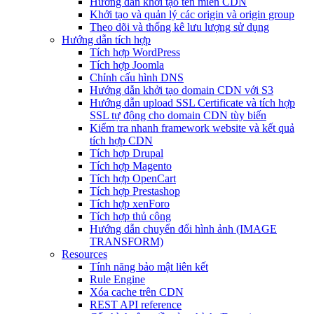
Hướng dẫn khởi tạo tên miền CDN
Khởi tạo và quản lý các origin và origin group
Theo dõi và thống kê lưu lượng sử dụng
Hướng dẫn tích hợp
Tích hợp WordPress
Tích hợp Joomla
Chỉnh cấu hình DNS
Hướng dẫn khởi tạo domain CDN với S3
Hướng dẫn upload SSL Certificate và tích hợp
SSL tự động cho domain CDN tùy biến
Kiểm tra nhanh framework website và kết quả
tích hợp CDN
Tích hợp Drupal
Tích hợp Magento
Tích hợp OpenCart
Tích hợp Prestashop
Tích hợp xenForo
Tích hợp thủ công
Hướng dẫn chuyển đổi hình ảnh (IMAGE
TRANSFORM)
Resources
Tính năng bảo mật liên kết
Rule Engine
Xóa cache trên CDN
REST API reference