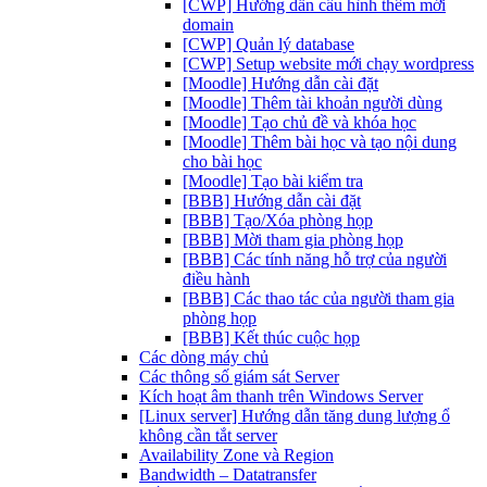
[CWP] Hướng dẫn cấu hình thêm mới
domain
[CWP] Quản lý database
[CWP] Setup website mới chạy wordpress
[Moodle] Hướng dẫn cài đặt
[Moodle] Thêm tài khoản người dùng
[Moodle] Tạo chủ đề và khóa học
[Moodle] Thêm bài học và tạo nội dung
cho bài học
[Moodle] Tạo bài kiểm tra
[BBB] Hướng dẫn cài đặt
[BBB] Tạo/Xóa phòng họp
[BBB] Mời tham gia phòng họp
[BBB] Các tính năng hỗ trợ của người
điều hành
[BBB] Các thao tác của người tham gia
phòng họp
[BBB] Kết thúc cuộc họp
Các dòng máy chủ
Các thông số giám sát Server
Kích hoạt âm thanh trên Windows Server
[Linux server] Hướng dẫn tăng dung lượng ổ
không cần tắt server
Availability Zone và Region
Bandwidth – Datatransfer