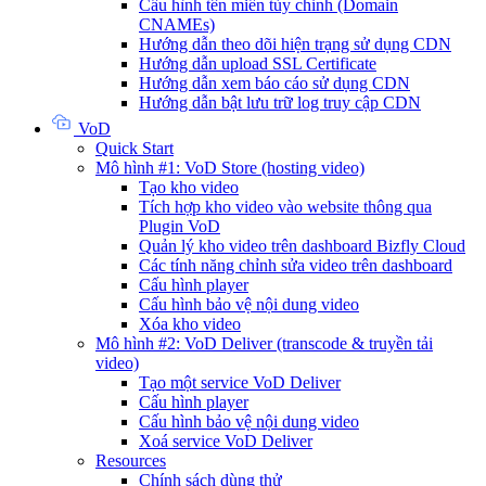
Cấu hình tên miền tùy chỉnh (Domain
CNAMEs)
Hướng dẫn theo dõi hiện trạng sử dụng CDN
Hướng dẫn upload SSL Certificate
Hướng dẫn xem báo cáo sử dụng CDN
Hướng dẫn bật lưu trữ log truy cập CDN
VoD
Quick Start
Mô hình #1: VoD Store (hosting video)
Tạo kho video
Tích hợp kho video vào website thông qua
Plugin VoD
Quản lý kho video trên dashboard Bizfly Cloud
Các tính năng chỉnh sửa video trên dashboard
Cấu hình player
Cấu hình bảo vệ nội dung video
Xóa kho video
Mô hình #2: VoD Deliver (transcode & truyền tải
video)
Tạo một service VoD Deliver
Cấu hình player
Cấu hình bảo vệ nội dung video
Xoá service VoD Deliver
Resources
Chính sách dùng thử