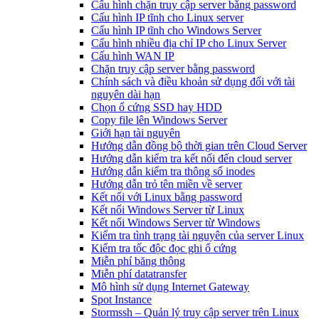
Cấu hình chặn truy cập server bằng password
Cấu hình IP tĩnh cho Linux server
Cấu hình IP tĩnh cho Windows Server
Cấu hình nhiều địa chỉ IP cho Linux Server
Cấu hình WAN IP
Chặn truy cập server bằng password
Chính sách và điều khoản sử dụng đối với tài
nguyên dài hạn
Chọn ổ cứng SSD hay HDD
Copy file lên Windows Server
Giới hạn tài nguyên
Hướng dẫn đồng bộ thời gian trên Cloud Server
Hướng dẫn kiểm tra kết nối đến cloud server
Hướng dẫn kiểm tra thông số inodes
Hướng dẫn trỏ tên miền về server
Kết nối với Linux bằng password
Kết nối Windows Server từ Linux
Kết nối Windows Server từ Windows
Kiểm tra tình trạng tài nguyên của server Linux
Kiểm tra tốc độc đọc ghi ổ cứng
Miễn phí băng thông
Miễn phí datatransfer
Mô hình sử dụng Internet Gateway
Spot Instance
Stormssh – Quản lý truy cập server trên Linux