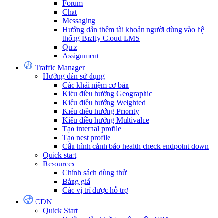
Forum
Chat
Messaging
Hướng dẫn thêm tài khoản người dùng vào hệ
thống Bizfly Cloud LMS
Quiz
Assignment
Traffic Manager
Hướng dẫn sử dụng
Các khái niệm cơ bản
Kiểu điều hướng Geographic
Kiểu điều hướng Weighted
Kiểu điều hướng Priority
Kiểu điều hướng Multivalue
Tạo internal profile
Tạo nest profile
Cấu hình cảnh báo health check endpoint down
Quick start
Resources
Chính sách dùng thử
Bảng giá
Các vị trí được hỗ trợ
CDN
Quick Start