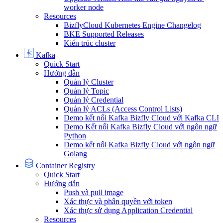
worker node
Resources
BizflyCloud Kubernetes Engine Changelog
BKE Supported Releases
Kiến trúc cluster
Kafka
Quick Start
Hướng dẫn
Quản lý Cluster
Quản lý Topic
Quản lý Credential
Quản lý ACLs (Access Control Lists)
Demo kết nối Kafka Bizfly Cloud với Kafka CLI
Demo Kết nối Kafka Bizfly Cloud với ngôn ngữ
Python
Demo kết nối Kafka Bizfly Cloud với ngôn ngữ
Golang
Container Registry
Quick Start
Hướng dẫn
Push và pull image
Xác thực và phân quyền với token
Xác thực sử dụng Application Credential
Resources