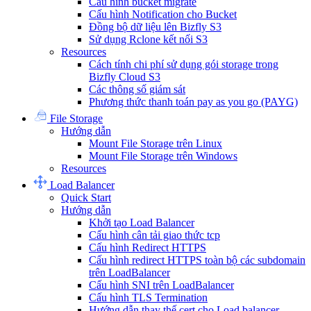
Cấu hình bucket migrate
Cấu hình Notification cho Bucket
Đồng bộ dữ liệu lên Bizfly S3
Sử dụng Rclone kết nối S3
Resources
Cách tính chi phí sử dụng gói storage trong
Bizfly Cloud S3
Các thông số giám sát
Phương thức thanh toán pay as you go (PAYG)
File Storage
Hướng dẫn
Mount File Storage trên Linux
Mount File Storage trên Windows
Resources
Load Balancer
Quick Start
Hướng dẫn
Khởi tạo Load Balancer
Cấu hình cân tải giao thức tcp
Cấu hình Redirect HTTPS
Cấu hình redirect HTTPS toàn bộ các subdomain
trên LoadBalancer
Cấu hình SNI trên LoadBalancer
Cấu hình TLS Termination
Hướng dẫn thay thế cert cho Load balancer