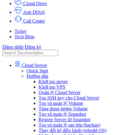
Cloud Drive
Anti DDoS
Call Center
Ticket
Tech Blog
Đăng nhập
Đăng ký
Cloud Server
Quick Start
Hướng dẫn
Khởi tạo server
Khởi tạo VPS
Quản lý Cloud Server
Tạo SSH key cho Cloud Server
Tạo và quản lý Volume
Tăng dung lượng Volume
Tạo và quản lý Snapshot
Restore Server từ Snapshot
Tạo và quản lý sao lưu (backup)
Thay đổi hệ điều hành (rebuild OS)