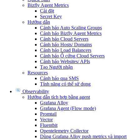
Bizfly Agent Metrics
Cài đặt
Secret Key
Hướng dẫn
Cảnh báo Auto Scaling Groups
Cảnh báo Bizfly Agent Metrics
Cảnh báo Cloud Servers
Cảnh báo Hosts/ Domains
Cảnh báo Load Balancers
Cảnh báo Ổ cứng Cloud Servers
Cảnh báo Websites/ APIs
Tạo Người nhận
Resources
Cảnh báo qua SMS
Tính năng có thể sử dụng
Observability
Hướng dẫn tích hợp bằng agent
Grafana Alloy
Grafana Agent (Flow mode)
Promtail
Vector
Fluentbit
Opentelemetry Collector
Dùng Grafana Alloy push metrics và import