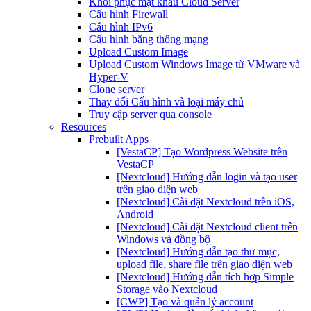
Khôi phục mật khẩu Cloud Server
Cấu hình Firewall
Cấu hình IPv6
Cấu hình băng thông mạng
Upload Custom Image
Upload Custom Windows Image từ VMware và
Hyper-V
Clone server
Thay đổi Cấu hình và loại máy chủ
Truy cập server qua console
Resources
Prebuilt Apps
[VestaCP] Tạo Wordpress Website trên
VestaCP
[Nextcloud] Hướng dẫn login và tạo user
trên giao diện web
[Nextcloud] Cài đặt Nextcloud trên iOS,
Android
[Nextcloud] Cài đặt Nextcloud client trên
Windows và đồng bộ
[Nextcloud] Hướng dẫn tạo thư mục,
upload file, share file trên giao diện web
[Nextcloud] Hướng dẫn tích hợp Simple
Storage vào Nextcloud
[CWP] Tạo và quản lý account