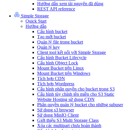
Hướng dẫn xem tài nguyên đã dùng
REST API reference
Simple Storage
Quick Start
Hướng dẫn
Cấu hình bucket
Tạo mới bucket
Quản lý file trong bucket
Quản lý key
Client tool kết nối với Simple Storage
Cấu hình Bucket Lifecycle
Cấu hình Object Lock
Mount Bucket trên Linux
Mount Bucket trên Windows
Tích hợp CDN
Tích hợp Wordpress
Cấu hình phân quyền cho bucket trong S3
Cấu hình tùy chỉnh tên miền cho S3 Static
Website Hosting sử dụng CDN
Phân quyền quản lý bucket cho những subuser
Sử dụng s3 browser
Sử dụng MinIO Client
Giới thiệu S3 Multi Storage Class
Xóa các multipart chưa hoàn thành