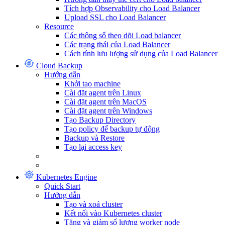
Tích hợp Observability cho Load Balancer
Upload SSL cho Load Balancer
Resource
Các thông số theo dõi Load balancer
Các trạng thái của Load Balancer
Cách tính lưu lượng sử dụng của Load Balancer
Cloud Backup
Hướng dẫn
Khởi tạo machine
Cài đặt agent trên Linux
Cài đặt agent trên MacOS
Cài đặt agent trên Windows
Tạo Backup Directory
Tạo policy để backup tự động
Backup và Restore
Tạo lại access key
Kubernetes Engine
Quick Start
Hướng dẫn
Tạo và xoá cluster
Kết nối vào Kubernetes cluster
Tăng và giảm số lượng worker node