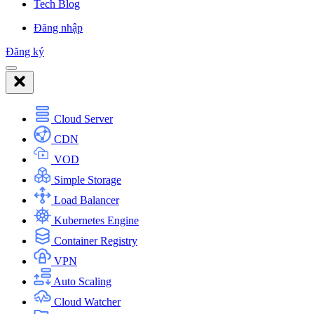
Tech Blog
Đăng nhập
Đăng ký
Cloud Server
CDN
VOD
Simple Storage
Load Balancer
Kubernetes Engine
Container Registry
VPN
Auto Scaling
Cloud Watcher