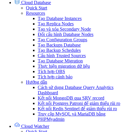
Cloud Database
Quick Start
Resources
Tạo Database Instances
Tạo Replica Nodes
Tạo và xóa Secondary Node
Đổi cấu hình Database Nodes
Tạo Configuration Groups
Tạo Backups Database
Tạo Backup Schedules
Cấu hình Trusted Sources
Tạo Database Migration
Thực hiện migration dữ liệu
Tích hợp OBS
Tích hợp cảnh báo
Hướng dẫn
Cách sử dụng Database Query Analytics
Dashboard
Kết nối MongoDB qua SRV record
Kết nối Postgres Patroni để giảm thiểu rủi ro
Kết nối Redis Sentinel để giảm thiểu rủi ro
Truy cập MySQL và MariaDB bằng
PHPMyadmin
Cloud Watcher
Quick Start