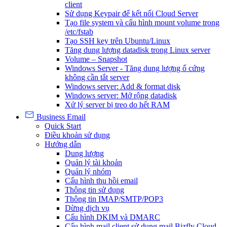
client
Sử dụng Keypair để kết nối Cloud Server
Tạo file system và cấu hình mount volume trong
/etc/fstab
Tạo SSH key trên Ubuntu/Linux
Tăng dung lượng datadisk trong Linux server
Volume – Snapshot
Windows Server - Tăng dung lượng ổ cứng
không cần tắt server
Windows server: Add & format disk
Windows server: Mở rộng datadisk
Xử lý server bị treo do hết RAM
Business Email
Quick Start
Điều khoản sử dụng
Hướng dẫn
Dung lượng
Quản lý tài khoản
Quản lý nhóm
Cấu hình thu hồi email
Thông tin sử dụng
Thông tin IMAP/SMTP/POP3
Dừng dịch vụ
Cấu hình DKIM và DMARC
Cấu hình mail client sử dụng mail Bizfly Cloud