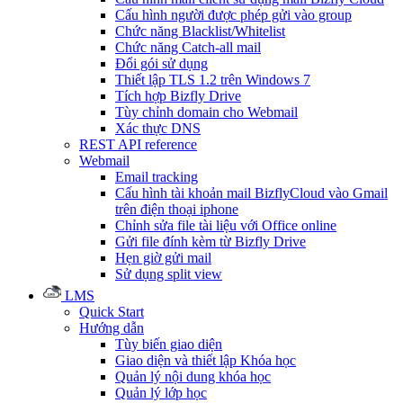
Cấu hình người được phép gửi vào group
Chức năng Blacklist/Whitelist
Chức năng Catch-all mail
Đổi gói sử dụng
Thiết lập TLS 1.2 trên Windows 7
Tích hợp Bizfly Drive
Tùy chỉnh domain cho Webmail
Xác thực DNS
REST API reference
Webmail
Email tracking
Cấu hình tài khoản mail BizflyCloud vào Gmail
trên điện thoại iphone
Chỉnh sửa file tài liệu với Office online
Gửi file đính kèm từ Bizfly Drive
Hẹn giờ gửi mail
Sử dụng split view
LMS
Quick Start
Hướng dẫn
Tùy biến giao diện
Giao diện và thiết lập Khóa học
Quản lý nội dung khóa học
Quản lý lớp học