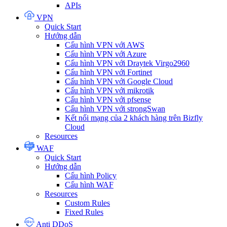
APIs
VPN
Quick Start
Hướng dẫn
Cấu hình VPN với AWS
Cấu hình VPN với Azure
Cấu hình VPN với Draytek Virgo2960
Cấu hình VPN với Fortinet
Cấu hình VPN với Google Cloud
Cấu hình VPN với mikrotik
Cấu hình VPN với pfsense
Cấu hình VPN với strongSwan
Kết nối mạng của 2 khách hàng trên Bizfly
Cloud
Resources
WAF
Quick Start
Hướng dẫn
Cấu hình Policy
Cấu hình WAF
Resources
Custom Rules
Fixed Rules
Anti DDoS