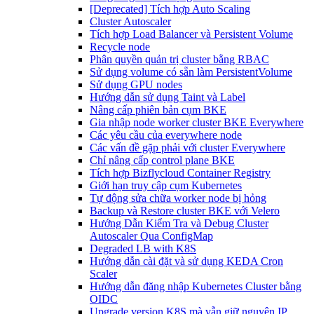
[Deprecated] Tích hợp Auto Scaling
Cluster Autoscaler
Tích hợp Load Balancer và Persistent Volume
Recycle node
Phân quyền quản trị cluster bằng RBAC
Sử dụng volume có sẵn làm PersistentVolume
Sử dụng GPU nodes
Hướng dẫn sử dụng Taint và Label
Nâng cấp phiên bản cụm BKE
Gia nhập node worker cluster BKE Everywhere
Các yêu cầu của everywhere node
Các vấn đề gặp phải với cluster Everywhere
Chỉ nâng cấp control plane BKE
Tích hợp Bizflycloud Container Registry
Giới hạn truy cập cụm Kubernetes
Tự động sửa chữa worker node bị hỏng
Backup và Restore cluster BKE với Velero
Hướng Dẫn Kiểm Tra và Debug Cluster
Autoscaler Qua ConfigMap
Degraded LB with K8S
Hướng dẫn cài đặt và sử dụng KEDA Cron
Scaler
Hướng dẫn đăng nhập Kubernetes Cluster bằng
OIDC
Upgrade version K8S mà vẫn giữ nguyên IP