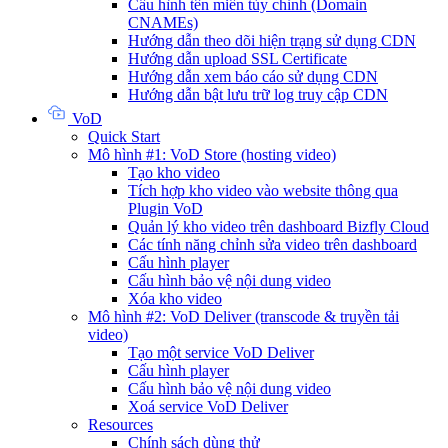
Cấu hình tên miền tùy chỉnh (Domain
CNAMEs)
Hướng dẫn theo dõi hiện trạng sử dụng CDN
Hướng dẫn upload SSL Certificate
Hướng dẫn xem báo cáo sử dụng CDN
Hướng dẫn bật lưu trữ log truy cập CDN
VoD
Quick Start
Mô hình #1: VoD Store (hosting video)
Tạo kho video
Tích hợp kho video vào website thông qua
Plugin VoD
Quản lý kho video trên dashboard Bizfly Cloud
Các tính năng chỉnh sửa video trên dashboard
Cấu hình player
Cấu hình bảo vệ nội dung video
Xóa kho video
Mô hình #2: VoD Deliver (transcode & truyền tải
video)
Tạo một service VoD Deliver
Cấu hình player
Cấu hình bảo vệ nội dung video
Xoá service VoD Deliver
Resources
Chính sách dùng thử