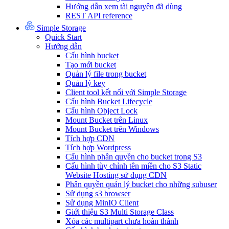
Hướng dẫn xem tài nguyên đã dùng
REST API reference
Simple Storage
Quick Start
Hướng dẫn
Cấu hình bucket
Tạo mới bucket
Quản lý file trong bucket
Quản lý key
Client tool kết nối với Simple Storage
Cấu hình Bucket Lifecycle
Cấu hình Object Lock
Mount Bucket trên Linux
Mount Bucket trên Windows
Tích hợp CDN
Tích hợp Wordpress
Cấu hình phân quyền cho bucket trong S3
Cấu hình tùy chỉnh tên miền cho S3 Static
Website Hosting sử dụng CDN
Phân quyền quản lý bucket cho những subuser
Sử dụng s3 browser
Sử dụng MinIO Client
Giới thiệu S3 Multi Storage Class
Xóa các multipart chưa hoàn thành