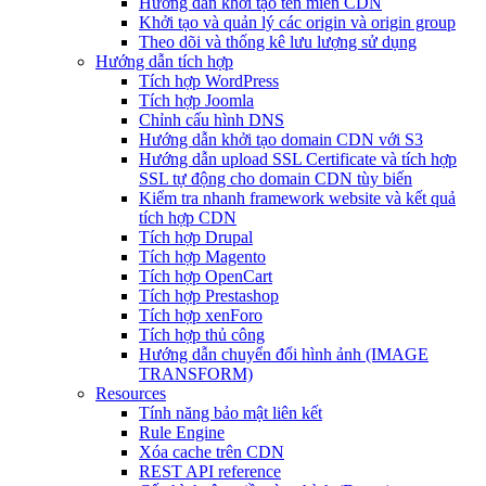
Hướng dẫn khởi tạo tên miền CDN
Khởi tạo và quản lý các origin và origin group
Theo dõi và thống kê lưu lượng sử dụng
Hướng dẫn tích hợp
Tích hợp WordPress
Tích hợp Joomla
Chỉnh cấu hình DNS
Hướng dẫn khởi tạo domain CDN với S3
Hướng dẫn upload SSL Certificate và tích hợp
SSL tự động cho domain CDN tùy biến
Kiểm tra nhanh framework website và kết quả
tích hợp CDN
Tích hợp Drupal
Tích hợp Magento
Tích hợp OpenCart
Tích hợp Prestashop
Tích hợp xenForo
Tích hợp thủ công
Hướng dẫn chuyển đổi hình ảnh (IMAGE
TRANSFORM)
Resources
Tính năng bảo mật liên kết
Rule Engine
Xóa cache trên CDN
REST API reference