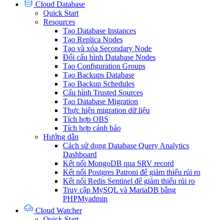
Cloud Database
Quick Start
Resources
Tạo Database Instances
Tạo Replica Nodes
Tạo và xóa Secondary Node
Đổi cấu hình Database Nodes
Tạo Configuration Groups
Tạo Backups Database
Tạo Backup Schedules
Cấu hình Trusted Sources
Tạo Database Migration
Thực hiện migration dữ liệu
Tích hợp OBS
Tích hợp cảnh báo
Hướng dẫn
Cách sử dụng Database Query Analytics
Dashboard
Kết nối MongoDB qua SRV record
Kết nối Postgres Patroni để giảm thiểu rủi ro
Kết nối Redis Sentinel để giảm thiểu rủi ro
Truy cập MySQL và MariaDB bằng
PHPMyadmin
Cloud Watcher
Quick Start