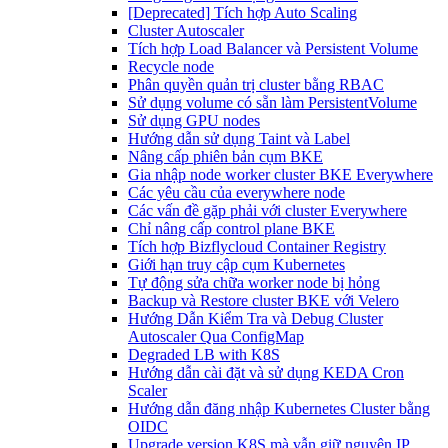
[Deprecated] Tích hợp Auto Scaling
Cluster Autoscaler
Tích hợp Load Balancer và Persistent Volume
Recycle node
Phân quyền quản trị cluster bằng RBAC
Sử dụng volume có sẵn làm PersistentVolume
Sử dụng GPU nodes
Hướng dẫn sử dụng Taint và Label
Nâng cấp phiên bản cụm BKE
Gia nhập node worker cluster BKE Everywhere
Các yêu cầu của everywhere node
Các vấn đề gặp phải với cluster Everywhere
Chỉ nâng cấp control plane BKE
Tích hợp Bizflycloud Container Registry
Giới hạn truy cập cụm Kubernetes
Tự động sửa chữa worker node bị hỏng
Backup và Restore cluster BKE với Velero
Hướng Dẫn Kiểm Tra và Debug Cluster
Autoscaler Qua ConfigMap
Degraded LB with K8S
Hướng dẫn cài đặt và sử dụng KEDA Cron
Scaler
Hướng dẫn đăng nhập Kubernetes Cluster bằng
OIDC
Upgrade version K8S mà vẫn giữ nguyên IP