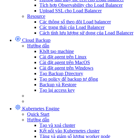
Tích hợp Observability cho Load Balancer
Upload SSL cho Load Balancer
Resource
Các thông số theo dõi Load balancer
Các trạng thái của Load Balancer
Cách tính lưu lượng sử dụng của Load Balancer
Cloud Backup
Hướng dẫn
Khởi tạo machine
Cài đặt agent trên Linux
Cài đặt agent trên MacOS
Cài đặt agent trên Windows
Tạo Backup Directory
Tạo policy để backup tự động
Backup và Restore
Tạo lại access key
Kubernetes Engine
Quick Start
Hướng dẫn
Tạo và xoá cluster
Kết nối vào Kubernetes cluster
Tăng và giảm số lượng worker node