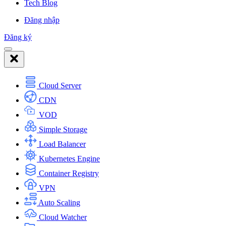
Tech Blog
Đăng nhập
Đăng ký
Cloud Server
CDN
VOD
Simple Storage
Load Balancer
Kubernetes Engine
Container Registry
VPN
Auto Scaling
Cloud Watcher