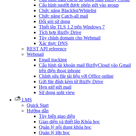
Cấu hình người được phép gửi vào group
Chức năng Blacklist/Whitelist
Chức năng Catch-all mail
Đổi gói sử dụng
Thiết lập TLS 1.2 trên Windows 7
Tích hợp Bizfly Drive
Tùy chỉnh domain cho Webmail
Xác thực DNS
REST API reference
Webmail
Email tracking
Cấu hình tài khoản mail BizflyCloud vào Gmail
trên điện thoại iphone
Chỉnh sửa file tài liệu với Office online
Gửi file đính kèm từ Bizfly Drive
Hẹn giờ gửi mail
Sử dụng split view
LMS
Quick Start
Hướng dẫn
Tùy biến giao diện
Giao diện và thiết lập Khóa học
Quản lý nội dung khóa học
Quản lý lớp học