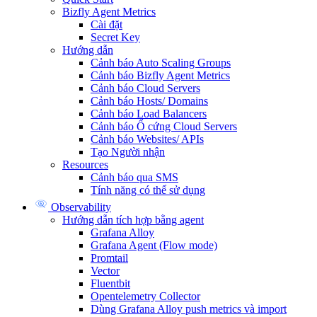
Bizfly Agent Metrics
Cài đặt
Secret Key
Hướng dẫn
Cảnh báo Auto Scaling Groups
Cảnh báo Bizfly Agent Metrics
Cảnh báo Cloud Servers
Cảnh báo Hosts/ Domains
Cảnh báo Load Balancers
Cảnh báo Ổ cứng Cloud Servers
Cảnh báo Websites/ APIs
Tạo Người nhận
Resources
Cảnh báo qua SMS
Tính năng có thể sử dụng
Observability
Hướng dẫn tích hợp bằng agent
Grafana Alloy
Grafana Agent (Flow mode)
Promtail
Vector
Fluentbit
Opentelemetry Collector
Dùng Grafana Alloy push metrics và import