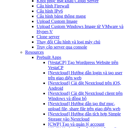
Khôi phục mật khẩu Cloud Server
Cấu hình Firewall
Cấu hình IPv6
Cấu hình băng thông mạng
Upload Custom Image
Upload Custom Windows Image từ VMware và
Hyper-V
Clone server
Thay đổi Cấu hình và loại máy chủ
Truy cập server qua console
Resources
Prebuilt Apps
[VestaCP] Tạo Wordpress Website trên
VestaCP
[Nextcloud] Hướng dẫn login và tạo user
trên giao diện web
[Nextcloud] Cài đặt Nextcloud trên iOS,
Android
[Nextcloud] Cài đặt Nextcloud client trên
Windows và đồng bộ
[Nextcloud] Hướng dẫn tạo thư mục,
upload file, share file trên giao diện web
[Nextcloud] Hướng dẫn tích hợp Simple
Storage vào Nextcloud
[CWP] Tạo và quản lý account