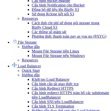
Cấu hình bucket migrate
Cấu hình Notification cho Bucket
Đồng bộ dữ liệu lên Bizfly S3
Sử dụng Rclone kết nối S3
Resources
Cách tính chi phí sử dụng gói storage trong
Bizfly Cloud S3
Các thông số giám sát
Phương thức thanh toán pay as you go (PAYG)
File Storage
Hướng dẫn
Mount File Storage trên Linux
Mount File Storage trên Windows
Resources
Load Balancer
Quick Start
Hướng dẫn
Khởi tạo Load Balancer
Cấu hình cân tải giao thức tcp
Cấu hình Redirect HTTPS
Cấu hình redirect HTTPS toàn bộ các subdomain
trên LoadBalancer
Cấu hình SNI trên LoadBalancer
Cấu hình TLS Termination
Hướng dẫn thay thế cert cho Load balancer