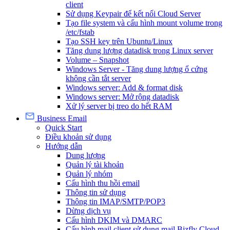
client
Sử dụng Keypair để kết nối Cloud Server
Tạo file system và cấu hình mount volume trong
/etc/fstab
Tạo SSH key trên Ubuntu/Linux
Tăng dung lượng datadisk trong Linux server
Volume – Snapshot
Windows Server - Tăng dung lượng ổ cứng
không cần tắt server
Windows server: Add & format disk
Windows server: Mở rộng datadisk
Xử lý server bị treo do hết RAM
Business Email
Quick Start
Điều khoản sử dụng
Hướng dẫn
Dung lượng
Quản lý tài khoản
Quản lý nhóm
Cấu hình thu hồi email
Thông tin sử dụng
Thông tin IMAP/SMTP/POP3
Dừng dịch vụ
Cấu hình DKIM và DMARC
Cấu hình mail client sử dụng mail Bizfly Cloud