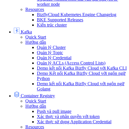
worker node
Resources
BizflyCloud Kubernetes Engine Changelog
BKE Supported Releases
Kiến trúc cluster
Kafka
Quick Start
Hướng dẫn
Quản lý Cluster
Quản lý Topic
Quản lý Credential
Quản lý ACLs (Access Control Lists)
Demo kết nối Kafka Bizfly Cloud với Kafka CLI
Demo Kết nối Kafka Bizfly Cloud với ngôn ngữ
Python
Demo kết nối Kafka Bizfly Cloud với ngôn ngữ
Golang
Container Registry
Quick Start
Hướng dẫn
Push và pull image
Xác thực và phân quyền với token
Xác thực sử dụng Application Credential
Resources