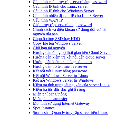
Cấu hình chặn truy cập server bằng password
Cấu hình IP tĩnh cho Linux server
Cấu hình IP tĩnh cho Windows Server
Cấu hình nhiều địa chỉ IP cho Linux Server
Cấu hình WAN IP
Chặn truy cập server bằng password
Chính sách và điều khoản sử dụng đối với tài
nguyên dài hạn
Chọn ổ cứng SSD hay HDD
Copy file lên Windows Server
Giới hạn tài nguyên
Hướng dẫn đồng bộ thời gian trên Cloud Server
Hướng dẫn kiểm tra kết nối đến cloud server
Hướng dẫn kiểm tra thông số inodes
Hướng dẫn trỏ tên miền về server
Kết nối với Linux bằng password
Kết nối Windows Server từ Linux
Kết nối Windows Server từ Windows
Kiểm tra tình trạng tài nguyên của server Linux
Kiểm tra tốc độc đọc ghi ổ cứng
Miễn phí băng thông
Miễn phí datatransfer
Mô hình sử dụng Internet Gateway
Spot Instance
Stormssh – Quản lý truy cập server trên Linux