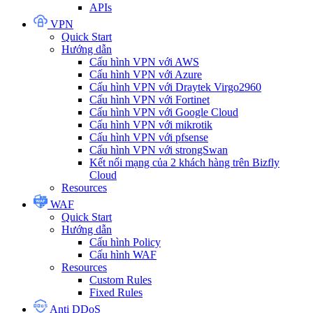
APIs
VPN
Quick Start
Hướng dẫn
Cấu hình VPN với AWS
Cấu hình VPN với Azure
Cấu hình VPN với Draytek Virgo2960
Cấu hình VPN với Fortinet
Cấu hình VPN với Google Cloud
Cấu hình VPN với mikrotik
Cấu hình VPN với pfsense
Cấu hình VPN với strongSwan
Kết nối mạng của 2 khách hàng trên Bizfly
Cloud
Resources
WAF
Quick Start
Hướng dẫn
Cấu hình Policy
Cấu hình WAF
Resources
Custom Rules
Fixed Rules
Anti DDoS