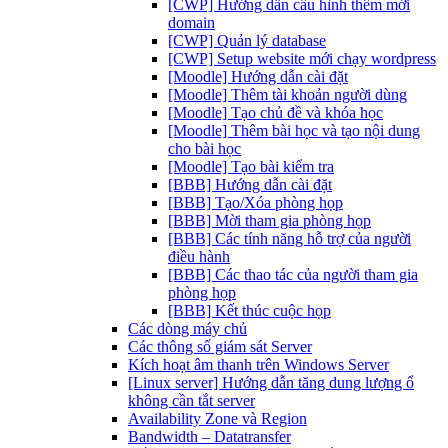
[CWP] Hướng dẫn cấu hình thêm mới
domain
[CWP] Quản lý database
[CWP] Setup website mới chạy wordpress
[Moodle] Hướng dẫn cài đặt
[Moodle] Thêm tài khoản người dùng
[Moodle] Tạo chủ đề và khóa học
[Moodle] Thêm bài học và tạo nội dung
cho bài học
[Moodle] Tạo bài kiểm tra
[BBB] Hướng dẫn cài đặt
[BBB] Tạo/Xóa phòng họp
[BBB] Mời tham gia phòng họp
[BBB] Các tính năng hỗ trợ của người
điều hành
[BBB] Các thao tác của người tham gia
phòng họp
[BBB] Kết thúc cuộc họp
Các dòng máy chủ
Các thông số giám sát Server
Kích hoạt âm thanh trên Windows Server
[Linux server] Hướng dẫn tăng dung lượng ổ
không cần tắt server
Availability Zone và Region
Bandwidth – Datatransfer