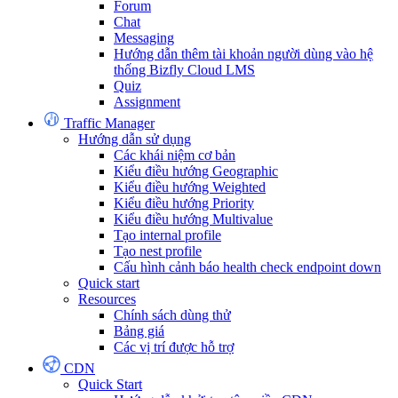
Forum
Chat
Messaging
Hướng dẫn thêm tài khoản người dùng vào hệ
thống Bizfly Cloud LMS
Quiz
Assignment
Traffic Manager
Hướng dẫn sử dụng
Các khái niệm cơ bản
Kiểu điều hướng Geographic
Kiểu điều hướng Weighted
Kiểu điều hướng Priority
Kiểu điều hướng Multivalue
Tạo internal profile
Tạo nest profile
Cấu hình cảnh báo health check endpoint down
Quick start
Resources
Chính sách dùng thử
Bảng giá
Các vị trí được hỗ trợ
CDN
Quick Start