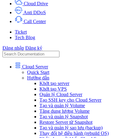
Cloud Drive
Anti DDoS
Call Center
Ticket
Tech Blog
Đăng nhập
Đăng ký
Cloud Server
Quick Start
Hướng dẫn
Khởi tạo server
Khởi tạo VPS
Quản lý Cloud Server
Tạo SSH key cho Cloud Server
Tạo và quản lý Volume
Tăng dung lượng Volume
Tạo và quản lý Snapshot
Restore Server từ Snapshot
Tạo và quản lý sao lưu (backup)
Thay đổi hệ điều hành (rebuild OS)