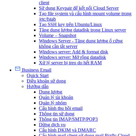
client
Sử dụng Keypair để kết nối Cloud Server
Tạo file system và cấu hình mount volume trong
/etc/fstab
Tạo SSH key trên Ubuntu/Linux
Tăng dung lượng datadisk trong Linux server
Volume – Snapshot
Windows Server - Tăng dung lượng ổ cứng
không cần tắt server
Windows server: Add & format disk
Windows server: Mở rộng datadisk
Xử lý server bị treo do hết RAM
Business Email
Quick Start
Điều khoản sử dụng
Hướng dẫn
Dung lượng
Quản lý tài khoản
Quản lý nhóm
Cấu hình thu hồi email
Thông tin sử dụng
Thông tin IMAP/SMTP/POP3
Dừng dịch vụ
Cấu hình DKIM và DMARC
Cấu hình mail client sử dụng mail Bizfly Cloud