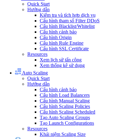
Quick Start
Hướng dẫn
Kiểm tra và tích hợp dịch vụ
Cấu hình tham số Filter DDoS
Cấu hình Blacklist/Whitelist
Cấu hình cảnh báo
Cấu hình Origin
Cấu hình Rule Engine
Cấu hình SSL Certificate
Resources
Xem lịch sử tấn công
Xem thống kê sử dụng
Auto Scaling
Quick Start
Hướng dẫn
Cấu hình cảnh báo
Cấu hình Load Balancers
Cấu hình Manual Scaling
Cấu hình Scaling Policies
Cấu hình Scaling Scheduled
Tạo Auto Scaling Groups
Tạo Launch Configurations
Resources
Khái niệm Scaling Size