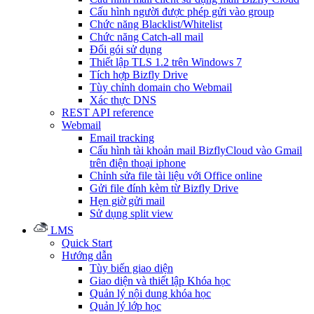
Cấu hình người được phép gửi vào group
Chức năng Blacklist/Whitelist
Chức năng Catch-all mail
Đổi gói sử dụng
Thiết lập TLS 1.2 trên Windows 7
Tích hợp Bizfly Drive
Tùy chỉnh domain cho Webmail
Xác thực DNS
REST API reference
Webmail
Email tracking
Cấu hình tài khoản mail BizflyCloud vào Gmail
trên điện thoại iphone
Chỉnh sửa file tài liệu với Office online
Gửi file đính kèm từ Bizfly Drive
Hẹn giờ gửi mail
Sử dụng split view
LMS
Quick Start
Hướng dẫn
Tùy biến giao diện
Giao diện và thiết lập Khóa học
Quản lý nội dung khóa học
Quản lý lớp học