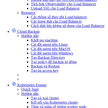
Tích hợp Observability cho Load Balancer
Upload SSL cho Load Balancer
Resource
Các thông số theo dõi Load balancer
Các trạng thái của Load Balancer
Cách tính lưu lượng sử dụng của Load Balancer
Cloud Backup
Hướng dẫn
Khởi tạo machine
Cài đặt agent trên Linux
Cài đặt agent trên MacOS
Cài đặt agent trên Windows
Tạo Backup Directory
Tạo policy để backup tự động
Backup và Restore
Tạo lại access key
Kubernetes Engine
Quick Start
Hướng dẫn
Tạo và xoá cluster
Kết nối vào Kubernetes cluster
Tăng và giảm số lượng worker node