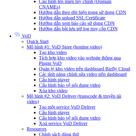
Cấu hình tên miền tùy chỉnh (Domain
CNAMEs)
Hướng dẫn theo dõi hiện trạng sử dụng CDN
Hướng dẫn upload SSL Certificate
Hướng dẫn xem báo cáo sử dụng CDN
Hướng dẫn bật lưu trữ log truy cập CDN
VoD
Quick Start
Mô hình #1: VoD Store (hosting video)
Tạo kho video
Tích hợp kho video vào website thông qua
Plugin VoD
Quản lý kho video trên dashboard Bizfly Cloud
Các tính năng chỉnh sửa video trên dashboard
Cấu hình player
Cấu hình bảo vệ nội dung video
Xóa kho video
Mô hình #2: VoD Deliver (transcode & truyền tải
video)
Tạo một service VoD Deliver
Cấu hình player
Cấu hình bảo vệ nội dung video
Xoá service VoD Deliver
Resources
Chính sách dùng thử