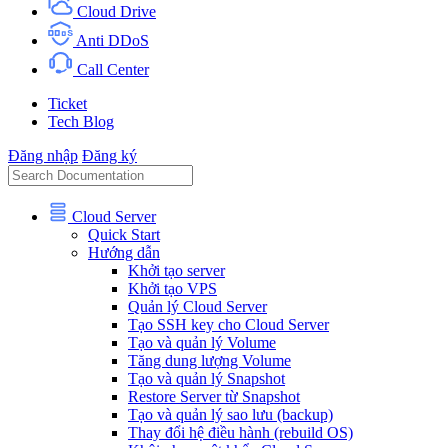
Cloud Drive
Anti DDoS
Call Center
Ticket
Tech Blog
Đăng nhập
Đăng ký
Cloud Server
Quick Start
Hướng dẫn
Khởi tạo server
Khởi tạo VPS
Quản lý Cloud Server
Tạo SSH key cho Cloud Server
Tạo và quản lý Volume
Tăng dung lượng Volume
Tạo và quản lý Snapshot
Restore Server từ Snapshot
Tạo và quản lý sao lưu (backup)
Thay đổi hệ điều hành (rebuild OS)