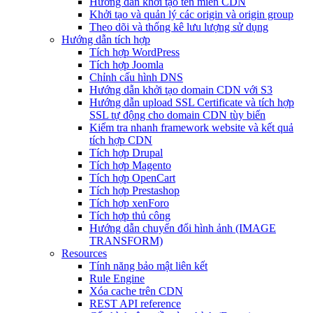
Hướng dẫn khởi tạo tên miền CDN
Khởi tạo và quản lý các origin và origin group
Theo dõi và thống kê lưu lượng sử dụng
Hướng dẫn tích hợp
Tích hợp WordPress
Tích hợp Joomla
Chỉnh cấu hình DNS
Hướng dẫn khởi tạo domain CDN với S3
Hướng dẫn upload SSL Certificate và tích hợp
SSL tự động cho domain CDN tùy biến
Kiểm tra nhanh framework website và kết quả
tích hợp CDN
Tích hợp Drupal
Tích hợp Magento
Tích hợp OpenCart
Tích hợp Prestashop
Tích hợp xenForo
Tích hợp thủ công
Hướng dẫn chuyển đổi hình ảnh (IMAGE
TRANSFORM)
Resources
Tính năng bảo mật liên kết
Rule Engine
Xóa cache trên CDN
REST API reference