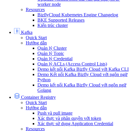
worker node
Resources
BizflyCloud Kubernetes Engine Changelog
BKE Supported Releases
Kiến trúc cluster
Kafka
Quick Start
Hướng dẫn
Quản lý Cluster
Quản lý Topic
Quản lý Credential
Quản lý ACLs (Access Control Lists)
Demo kết nối Kafka Bizfly Cloud với Kafka CLI
Demo Kết nối Kafka Bizfly Cloud với ngôn ngữ
Python
Demo kết nối Kafka Bizfly Cloud với ngôn ngữ
Golang
Container Registry
Quick Start
Hướng dẫn
Push và pull image
Xác thực và phân quyền với token
Xác thực sử dụng Application Credential
Resources