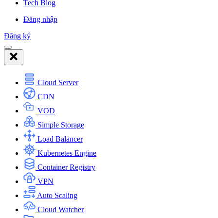
Tech Blog
Đăng nhập
Đăng ký
Cloud Server
CDN
VOD
Simple Storage
Load Balancer
Kubernetes Engine
Container Registry
VPN
Auto Scaling
Cloud Watcher