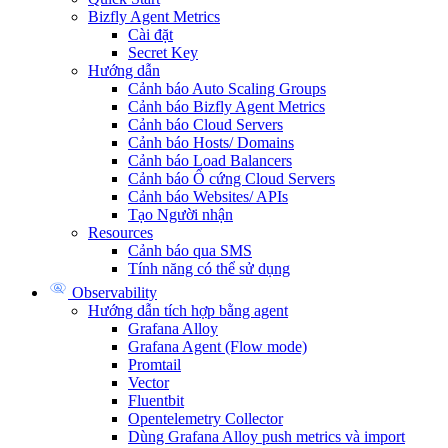
Bizfly Agent Metrics
Cài đặt
Secret Key
Hướng dẫn
Cảnh báo Auto Scaling Groups
Cảnh báo Bizfly Agent Metrics
Cảnh báo Cloud Servers
Cảnh báo Hosts/ Domains
Cảnh báo Load Balancers
Cảnh báo Ổ cứng Cloud Servers
Cảnh báo Websites/ APIs
Tạo Người nhận
Resources
Cảnh báo qua SMS
Tính năng có thể sử dụng
Observability
Hướng dẫn tích hợp bằng agent
Grafana Alloy
Grafana Agent (Flow mode)
Promtail
Vector
Fluentbit
Opentelemetry Collector
Dùng Grafana Alloy push metrics và import