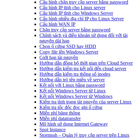
Cấu hình chặn truy cập server bằng password
Cấu hình IP tĩnh cho Linux server
Cấu hình IP tĩnh cho Windows Server
Cấu hình nhiều địa chỉ IP cho Linux Server
Cấu hình WAN IP
Chặn truy cập server bằng password
Chính sách và điều khoản sử dụng đối với tài
nguyên dài hạn
Chọn ổ cứng SSD hay HDD
Copy file lên Windows Server
Giới hạn tài nguyên
Hướng dẫn đồng bộ thời gian trên Cloud Server
Hướng dẫn kiểm tra kết nối đến cloud server
Hướng dẫn kiểm tra thông số inodes
Hướng dẫn trỏ tên miền về server
Kết nối với Linux bằng password
Kết nối Windows Server từ Linux
Kết nối Windows Server từ Windows
Kiểm tra tình trạng tài nguyên của server Linux
Kiểm tra tốc độc đọc ghi ổ cứng
Miễn phí băng thông
Miễn phí datatransfer
Mô hình sử dụng Internet Gateway
Spot Instance
Stormssh – Quản lý truy cập server trên Linux