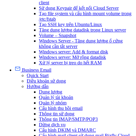
client
Sử dụng Keypair để kết nối Cloud Server
Tạo file system và cấu hình mount volume trong
/etc/fstab
Tạo SSH key trên Ubuntu/Linux
Tăng dung lượng datadisk trong Linux server
Volume – Snapshot
Windows Server - Tăng dung lượng ổ cứng
không cần tắt server
Windows server: Add & format disk
Windows server: Mở rộng datadisk
Xử lý server bị treo do hết RAM
Business Email
Quick Start
Điều khoản sử dụng
Hướng dẫn
Dung lượng
Quản lý tài khoản
Quản lý nhóm
Cấu hình thu hồi email
Thông tin sử dụng
Thông tin IMAP/SMTP/POP3
Dừng dịch vụ
Cấu hình DKIM và DMARC
Cấu hình mail client sử dụng mail Bizfly Cloud