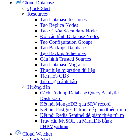
Cloud Database
Quick Start
Resources
Tạo Database Instances
Tạo Replica Nodes
Tạo và xóa Secondary Node
Đổi cấu hình Database Nodes
Tạo Configuration Groups
Tạo Backups Database
Tạo Backup Schedules
Cấu hình Trusted Sources
Tạo Database Migration
Thực hiện migration dữ liệu
Tích hợp OBS
Tích hợp cảnh báo
Hướng dẫn
Cách sử dụng Database Query Analytics
Dashboard
Kết nối MongoDB qua SRV record
Kết nối Postgres Patroni để giảm thiểu rủi ro
Kết nối Redis Sentinel để giảm thiểu rủi ro
Truy cập MySQL và MariaDB bằng
PHPMyadmin
Cloud Watcher
Quick Start