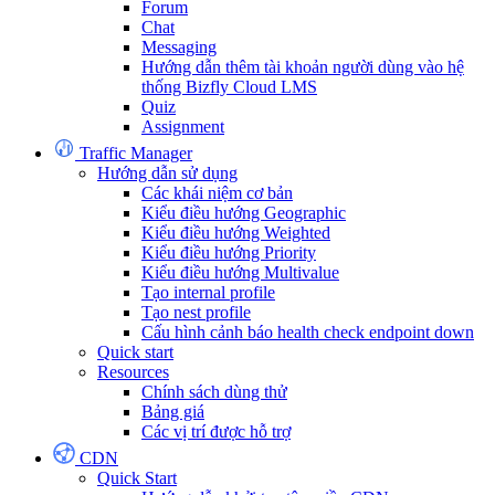
Forum
Chat
Messaging
Hướng dẫn thêm tài khoản người dùng vào hệ
thống Bizfly Cloud LMS
Quiz
Assignment
Traffic Manager
Hướng dẫn sử dụng
Các khái niệm cơ bản
Kiểu điều hướng Geographic
Kiểu điều hướng Weighted
Kiểu điều hướng Priority
Kiểu điều hướng Multivalue
Tạo internal profile
Tạo nest profile
Cấu hình cảnh báo health check endpoint down
Quick start
Resources
Chính sách dùng thử
Bảng giá
Các vị trí được hỗ trợ
CDN
Quick Start