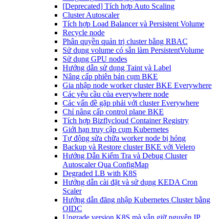
[Deprecated] Tích hợp Auto Scaling
Cluster Autoscaler
Tích hợp Load Balancer và Persistent Volume
Recycle node
Phân quyền quản trị cluster bằng RBAC
Sử dụng volume có sẵn làm PersistentVolume
Sử dụng GPU nodes
Hướng dẫn sử dụng Taint và Label
Nâng cấp phiên bản cụm BKE
Gia nhập node worker cluster BKE Everywhere
Các yêu cầu của everywhere node
Các vấn đề gặp phải với cluster Everywhere
Chỉ nâng cấp control plane BKE
Tích hợp Bizflycloud Container Registry
Giới hạn truy cập cụm Kubernetes
Tự động sửa chữa worker node bị hỏng
Backup và Restore cluster BKE với Velero
Hướng Dẫn Kiểm Tra và Debug Cluster
Autoscaler Qua ConfigMap
Degraded LB with K8S
Hướng dẫn cài đặt và sử dụng KEDA Cron
Scaler
Hướng dẫn đăng nhập Kubernetes Cluster bằng
OIDC
Upgrade version K8S mà vẫn giữ nguyên IP