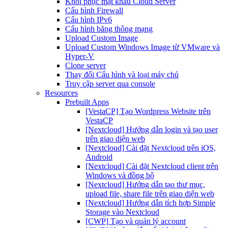
Khôi phục mật khẩu Cloud Server
Cấu hình Firewall
Cấu hình IPv6
Cấu hình băng thông mạng
Upload Custom Image
Upload Custom Windows Image từ VMware và
Hyper-V
Clone server
Thay đổi Cấu hình và loại máy chủ
Truy cập server qua console
Resources
Prebuilt Apps
[VestaCP] Tạo Wordpress Website trên
VestaCP
[Nextcloud] Hướng dẫn login và tạo user
trên giao diện web
[Nextcloud] Cài đặt Nextcloud trên iOS,
Android
[Nextcloud] Cài đặt Nextcloud client trên
Windows và đồng bộ
[Nextcloud] Hướng dẫn tạo thư mục,
upload file, share file trên giao diện web
[Nextcloud] Hướng dẫn tích hợp Simple
Storage vào Nextcloud
[CWP] Tạo và quản lý account