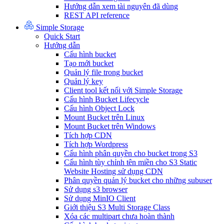
Hướng dẫn xem tài nguyên đã dùng
REST API reference
Simple Storage
Quick Start
Hướng dẫn
Cấu hình bucket
Tạo mới bucket
Quản lý file trong bucket
Quản lý key
Client tool kết nối với Simple Storage
Cấu hình Bucket Lifecycle
Cấu hình Object Lock
Mount Bucket trên Linux
Mount Bucket trên Windows
Tích hợp CDN
Tích hợp Wordpress
Cấu hình phân quyền cho bucket trong S3
Cấu hình tùy chỉnh tên miền cho S3 Static
Website Hosting sử dụng CDN
Phân quyền quản lý bucket cho những subuser
Sử dụng s3 browser
Sử dụng MinIO Client
Giới thiệu S3 Multi Storage Class
Xóa các multipart chưa hoàn thành