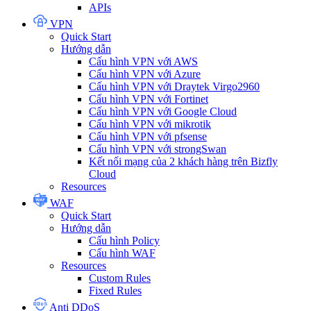
APIs
VPN
Quick Start
Hướng dẫn
Cấu hình VPN với AWS
Cấu hình VPN với Azure
Cấu hình VPN với Draytek Virgo2960
Cấu hình VPN với Fortinet
Cấu hình VPN với Google Cloud
Cấu hình VPN với mikrotik
Cấu hình VPN với pfsense
Cấu hình VPN với strongSwan
Kết nối mạng của 2 khách hàng trên Bizfly
Cloud
Resources
WAF
Quick Start
Hướng dẫn
Cấu hình Policy
Cấu hình WAF
Resources
Custom Rules
Fixed Rules
Anti DDoS