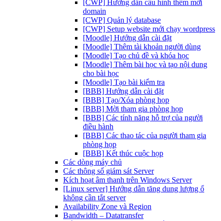
[CWP] Hướng dẫn cấu hình thêm mới
domain
[CWP] Quản lý database
[CWP] Setup website mới chạy wordpress
[Moodle] Hướng dẫn cài đặt
[Moodle] Thêm tài khoản người dùng
[Moodle] Tạo chủ đề và khóa học
[Moodle] Thêm bài học và tạo nội dung
cho bài học
[Moodle] Tạo bài kiểm tra
[BBB] Hướng dẫn cài đặt
[BBB] Tạo/Xóa phòng họp
[BBB] Mời tham gia phòng họp
[BBB] Các tính năng hỗ trợ của người
điều hành
[BBB] Các thao tác của người tham gia
phòng họp
[BBB] Kết thúc cuộc họp
Các dòng máy chủ
Các thông số giám sát Server
Kích hoạt âm thanh trên Windows Server
[Linux server] Hướng dẫn tăng dung lượng ổ
không cần tắt server
Availability Zone và Region
Bandwidth – Datatransfer