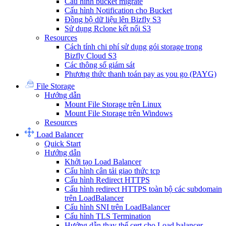
Cấu hình bucket migrate
Cấu hình Notification cho Bucket
Đồng bộ dữ liệu lên Bizfly S3
Sử dụng Rclone kết nối S3
Resources
Cách tính chi phí sử dụng gói storage trong
Bizfly Cloud S3
Các thông số giám sát
Phương thức thanh toán pay as you go (PAYG)
File Storage
Hướng dẫn
Mount File Storage trên Linux
Mount File Storage trên Windows
Resources
Load Balancer
Quick Start
Hướng dẫn
Khởi tạo Load Balancer
Cấu hình cân tải giao thức tcp
Cấu hình Redirect HTTPS
Cấu hình redirect HTTPS toàn bộ các subdomain
trên LoadBalancer
Cấu hình SNI trên LoadBalancer
Cấu hình TLS Termination
Hướng dẫn thay thế cert cho Load balancer