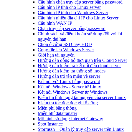
Cấu hình chặn truy cập server bằng password
Cấu hình IP tĩnh cho Linux server
Cấu hình IP tĩnh cho Windows Server
Cấu hình nhiều địa chỉ IP cho Linux Server
Cấu hình WAN IP
Chặn truy cập server bằng password
Chính sách và điều khoản sử dụng đối với tài
nguyên dài hạn
Chọn ổ cứng SSD hay HDD
Copy file lên Windows Server
Giới hạn tài nguyên
Hướng dẫn đồng bộ thời gian trên Cloud Server
Hướng dẫn kiểm tra kết nối đến cloud server
Hướng dẫn kiểm tra thông số inodes
Hướng dẫn trỏ tên miền về server
Kết nối với Linux bằng password
Kết nối Windows Server từ Linux
Kết nối Windows Server từ Windows
Kiểm tra tình trạng tài nguyên của server Linux
Kiểm tra tốc độc đọc ghi ổ cứng
Miễn phí băng thông
Miễn phí datatransfer
Mô hình sử dụng Internet Gateway
Spot Instance
Stormssh – Quản lý truy cập server trên Linux