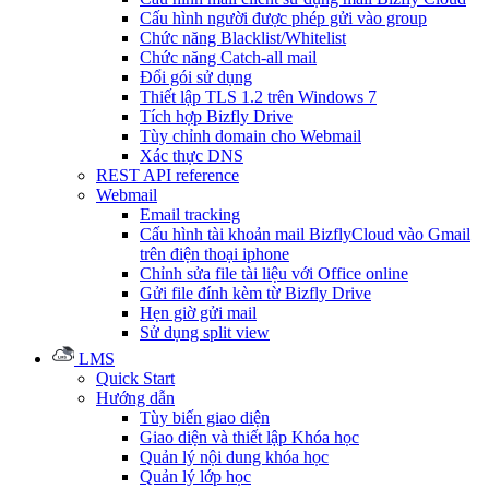
Cấu hình người được phép gửi vào group
Chức năng Blacklist/Whitelist
Chức năng Catch-all mail
Đổi gói sử dụng
Thiết lập TLS 1.2 trên Windows 7
Tích hợp Bizfly Drive
Tùy chỉnh domain cho Webmail
Xác thực DNS
REST API reference
Webmail
Email tracking
Cấu hình tài khoản mail BizflyCloud vào Gmail
trên điện thoại iphone
Chỉnh sửa file tài liệu với Office online
Gửi file đính kèm từ Bizfly Drive
Hẹn giờ gửi mail
Sử dụng split view
LMS
Quick Start
Hướng dẫn
Tùy biến giao diện
Giao diện và thiết lập Khóa học
Quản lý nội dung khóa học
Quản lý lớp học