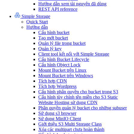
Hướng dẫn xem tài nguyên đã dùng
REST API reference
Simple Storage
Quick Start
Hướng dẫn
Cấu hình bucket
Tạo mới bucket
Quản lý file trong bucket
Quản lý key
Client tool kết nối với Simple Storage
Cấu hình Bucket Lifecycle
Cấu hình Object Lock
Mount Bucket trên Linux
Mount Bucket trên Windows
Tích hợp CDN
Tích hợp Wordpress
Cấu hình phân quyền cho bucket trong S3
Cấu hình tùy chỉnh tên miền cho S3 Static
Website Hosting sử dụng CDN
Phân quyền quản lý bucket cho những subuser
Sử dụng s3 browser
Sử dụng MinIO Client
Giới thiệu S3 Multi Storage Class
Xóa các multipart chưa hoàn thành