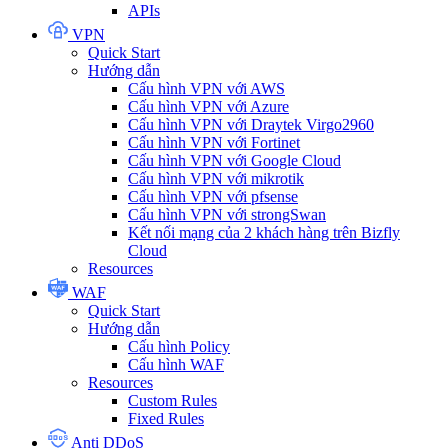
APIs
VPN
Quick Start
Hướng dẫn
Cấu hình VPN với AWS
Cấu hình VPN với Azure
Cấu hình VPN với Draytek Virgo2960
Cấu hình VPN với Fortinet
Cấu hình VPN với Google Cloud
Cấu hình VPN với mikrotik
Cấu hình VPN với pfsense
Cấu hình VPN với strongSwan
Kết nối mạng của 2 khách hàng trên Bizfly
Cloud
Resources
WAF
Quick Start
Hướng dẫn
Cấu hình Policy
Cấu hình WAF
Resources
Custom Rules
Fixed Rules
Anti DDoS