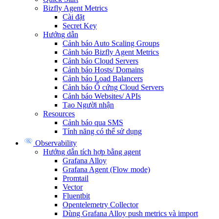
Bizfly Agent Metrics
Cài đặt
Secret Key
Hướng dẫn
Cảnh báo Auto Scaling Groups
Cảnh báo Bizfly Agent Metrics
Cảnh báo Cloud Servers
Cảnh báo Hosts/ Domains
Cảnh báo Load Balancers
Cảnh báo Ổ cứng Cloud Servers
Cảnh báo Websites/ APIs
Tạo Người nhận
Resources
Cảnh báo qua SMS
Tính năng có thể sử dụng
Observability
Hướng dẫn tích hợp bằng agent
Grafana Alloy
Grafana Agent (Flow mode)
Promtail
Vector
Fluentbit
Opentelemetry Collector
Dùng Grafana Alloy push metrics và import