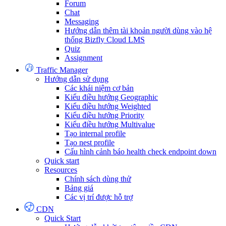
Forum
Chat
Messaging
Hướng dẫn thêm tài khoản người dùng vào hệ
thống Bizfly Cloud LMS
Quiz
Assignment
Traffic Manager
Hướng dẫn sử dụng
Các khái niệm cơ bản
Kiểu điều hướng Geographic
Kiểu điều hướng Weighted
Kiểu điều hướng Priority
Kiểu điều hướng Multivalue
Tạo internal profile
Tạo nest profile
Cấu hình cảnh báo health check endpoint down
Quick start
Resources
Chính sách dùng thử
Bảng giá
Các vị trí được hỗ trợ
CDN
Quick Start