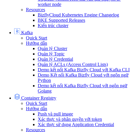
worker node
Resources
BizflyCloud Kubernetes Engine Changelog
BKE Supported Releases
Kiến trúc cluster
Kafka
Quick Start
Hướng dẫn
Quản lý Cluster
Quản lý Topic
Quản lý Credential
Quản lý ACLs (Access Control Lists)
Demo kết nối Kafka Bizfly Cloud với Kafka CLI
Demo Kết nối Kafka Bizfly Cloud với ngôn ngữ
Python
Demo kết nối Kafka Bizfly Cloud với ngôn ngữ
Golang
Container Registry
Quick Start
Hướng dẫn
Push và pull image
Xác thực và phân quyền với token
Xác thực sử dụng Application Credential
Resources