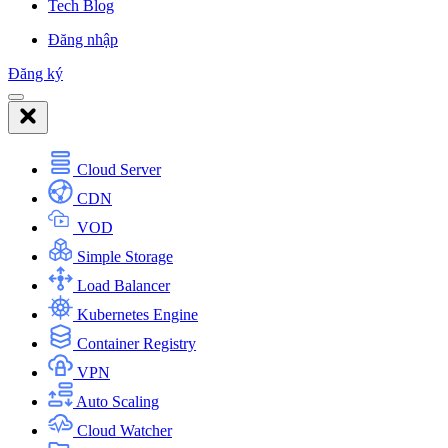
Tech Blog
Đăng nhập
Đăng ký
Cloud Server
CDN
VOD
Simple Storage
Load Balancer
Kubernetes Engine
Container Registry
VPN
Auto Scaling
Cloud Watcher