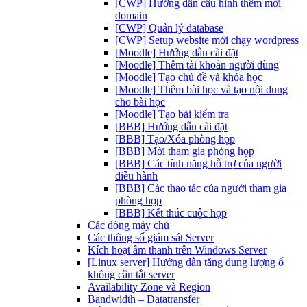
[CWP] Hướng dẫn cấu hình thêm mới
domain
[CWP] Quản lý database
[CWP] Setup website mới chạy wordpress
[Moodle] Hướng dẫn cài đặt
[Moodle] Thêm tài khoản người dùng
[Moodle] Tạo chủ đề và khóa học
[Moodle] Thêm bài học và tạo nội dung
cho bài học
[Moodle] Tạo bài kiểm tra
[BBB] Hướng dẫn cài đặt
[BBB] Tạo/Xóa phòng họp
[BBB] Mời tham gia phòng họp
[BBB] Các tính năng hỗ trợ của người
điều hành
[BBB] Các thao tác của người tham gia
phòng họp
[BBB] Kết thúc cuộc họp
Các dòng máy chủ
Các thông số giám sát Server
Kích hoạt âm thanh trên Windows Server
[Linux server] Hướng dẫn tăng dung lượng ổ
không cần tắt server
Availability Zone và Region
Bandwidth – Datatransfer