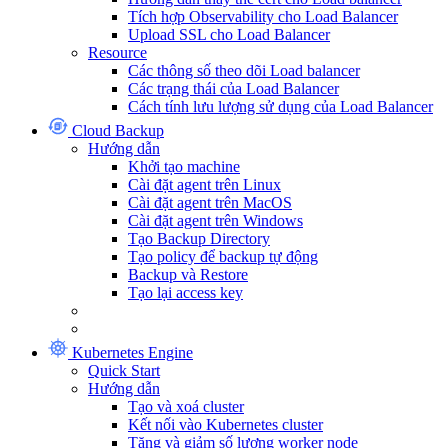
Tích hợp Observability cho Load Balancer
Upload SSL cho Load Balancer
Resource
Các thông số theo dõi Load balancer
Các trạng thái của Load Balancer
Cách tính lưu lượng sử dụng của Load Balancer
Cloud Backup
Hướng dẫn
Khởi tạo machine
Cài đặt agent trên Linux
Cài đặt agent trên MacOS
Cài đặt agent trên Windows
Tạo Backup Directory
Tạo policy để backup tự động
Backup và Restore
Tạo lại access key
Kubernetes Engine
Quick Start
Hướng dẫn
Tạo và xoá cluster
Kết nối vào Kubernetes cluster
Tăng và giảm số lượng worker node