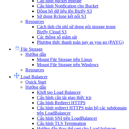
Cấu hình bucket migrate
Cấu hình Notification cho Bucket
Đồng bộ dữ liệu lên Bizfly S3
Sử dụng Rclone kết nối S3
Resources
Cách tính chi phí sử dụng gói storage trong
Bizfly Cloud S3
Các thông số giám sát
Phương thức thanh toán pay as you go (PAYG)
File Storage
Hướng dẫn
Mount File Storage trên Linux
Mount File Storage trên Windows
Resources
Load Balancer
Quick Start
Hướng dẫn
Khởi tạo Load Balancer
Cấu hình cân tải giao thức tcp
Cấu hình Redirect HTTPS
Cấu hình redirect HTTPS toàn bộ các subdomain
trên LoadBalancer
Cấu hình SNI trên LoadBalancer
Cấu hình TLS Termination
Hướng dẫn thay thế cert cho Load balancer