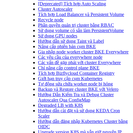
[Deprecated] Tích hợp Auto Scaling
Cluster Autoscaler
Tích hợp Load Balancer và Persistent Volume
Recycle node
Phân quyền quản trị cluster bằng RBAC
Sử dụng volume có sẵn làm PersistentVolume
Sử dụng GPU nodes
Hướng dẫn sử dụng Taint và Label
Nâng cấp phiên bản cụm BKE
Gia nhập node worker cluster BKE Everywhere
Các yêu cầu của everywhere node
Các vấn đề gặp phải với cluster Everywhere
Chỉ nâng cấp control plane BKE
Tích hợp Bizflycloud Container Registry
Giới hạn truy cập cụm Kubernetes
Tự động sửa chữa worker node bị hỏng
Backup và Restore cluster BKE với Velero
Hướng Dẫn Kiểm Tra và Debug Cluster
Autoscaler Qua ConfigMap
Degraded LB with K8S
Hướng dẫn cài đặt và sử dụng KEDA Cron
Scaler
Hướng dẫn đăng nhập Kubernetes Cluster bằng
OIDC
Upgrade version K8S mà vẫn giữ nguyên IP