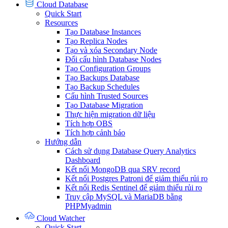
Cloud Database
Quick Start
Resources
Tạo Database Instances
Tạo Replica Nodes
Tạo và xóa Secondary Node
Đổi cấu hình Database Nodes
Tạo Configuration Groups
Tạo Backups Database
Tạo Backup Schedules
Cấu hình Trusted Sources
Tạo Database Migration
Thực hiện migration dữ liệu
Tích hợp OBS
Tích hợp cảnh báo
Hướng dẫn
Cách sử dụng Database Query Analytics
Dashboard
Kết nối MongoDB qua SRV record
Kết nối Postgres Patroni để giảm thiểu rủi ro
Kết nối Redis Sentinel để giảm thiểu rủi ro
Truy cập MySQL và MariaDB bằng
PHPMyadmin
Cloud Watcher
Quick Start