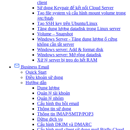
client
Sử dụng Keypair để kết nối Cloud Server
Tạo file system và cấu hình mount volume trong
/etc/fstab
Tạo SSH key trên Ubuntu/Linux
Tăng dung lượng datadisk trong Linux server
Volume – Snapshot
Windows Server - Tăng dung lượng ổ cứng
không cần tắt server
Windows server: Add & format disk
Windows server: Mở rộng datadisk
Xử lý server bị treo do hết RAM
Business Email
Quick Start
Điều khoản sử dụng
Hướng dẫn
Dung lượng
Quản lý tài khoản
Quản lý nhóm
Cấu hình thu hồi email
Thông tin sử dụng
Thông tin IMAP/SMTP/POP3
Dừng dịch vụ
Cấu hình DKIM và DMARC
Cấu hình mail client sử dụng mail Bizfly Cloud