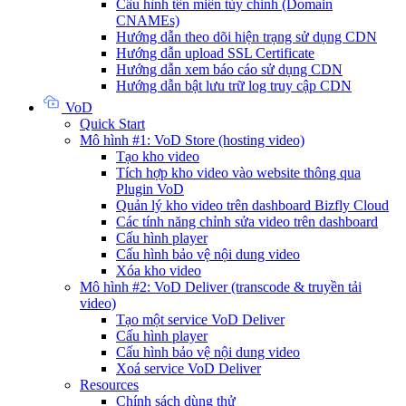
Cấu hình tên miền tùy chỉnh (Domain
CNAMEs)
Hướng dẫn theo dõi hiện trạng sử dụng CDN
Hướng dẫn upload SSL Certificate
Hướng dẫn xem báo cáo sử dụng CDN
Hướng dẫn bật lưu trữ log truy cập CDN
VoD
Quick Start
Mô hình #1: VoD Store (hosting video)
Tạo kho video
Tích hợp kho video vào website thông qua
Plugin VoD
Quản lý kho video trên dashboard Bizfly Cloud
Các tính năng chỉnh sửa video trên dashboard
Cấu hình player
Cấu hình bảo vệ nội dung video
Xóa kho video
Mô hình #2: VoD Deliver (transcode & truyền tải
video)
Tạo một service VoD Deliver
Cấu hình player
Cấu hình bảo vệ nội dung video
Xoá service VoD Deliver
Resources
Chính sách dùng thử