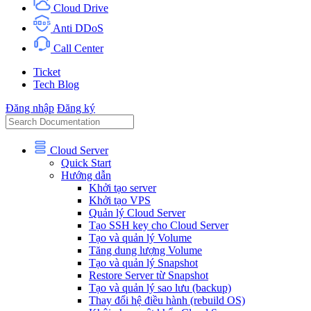
Cloud Drive
Anti DDoS
Call Center
Ticket
Tech Blog
Đăng nhập
Đăng ký
Cloud Server
Quick Start
Hướng dẫn
Khởi tạo server
Khởi tạo VPS
Quản lý Cloud Server
Tạo SSH key cho Cloud Server
Tạo và quản lý Volume
Tăng dung lượng Volume
Tạo và quản lý Snapshot
Restore Server từ Snapshot
Tạo và quản lý sao lưu (backup)
Thay đổi hệ điều hành (rebuild OS)