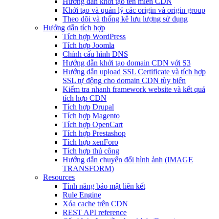
Hướng dẫn khởi tạo tên miền CDN
Khởi tạo và quản lý các origin và origin group
Theo dõi và thống kê lưu lượng sử dụng
Hướng dẫn tích hợp
Tích hợp WordPress
Tích hợp Joomla
Chỉnh cấu hình DNS
Hướng dẫn khởi tạo domain CDN với S3
Hướng dẫn upload SSL Certificate và tích hợp
SSL tự động cho domain CDN tùy biến
Kiểm tra nhanh framework website và kết quả
tích hợp CDN
Tích hợp Drupal
Tích hợp Magento
Tích hợp OpenCart
Tích hợp Prestashop
Tích hợp xenForo
Tích hợp thủ công
Hướng dẫn chuyển đổi hình ảnh (IMAGE
TRANSFORM)
Resources
Tính năng bảo mật liên kết
Rule Engine
Xóa cache trên CDN
REST API reference