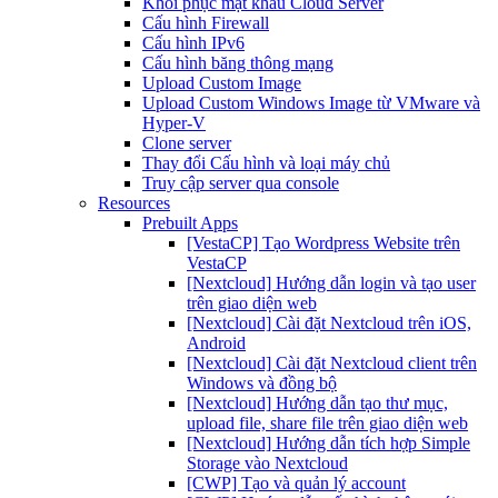
Khôi phục mật khẩu Cloud Server
Cấu hình Firewall
Cấu hình IPv6
Cấu hình băng thông mạng
Upload Custom Image
Upload Custom Windows Image từ VMware và
Hyper-V
Clone server
Thay đổi Cấu hình và loại máy chủ
Truy cập server qua console
Resources
Prebuilt Apps
[VestaCP] Tạo Wordpress Website trên
VestaCP
[Nextcloud] Hướng dẫn login và tạo user
trên giao diện web
[Nextcloud] Cài đặt Nextcloud trên iOS,
Android
[Nextcloud] Cài đặt Nextcloud client trên
Windows và đồng bộ
[Nextcloud] Hướng dẫn tạo thư mục,
upload file, share file trên giao diện web
[Nextcloud] Hướng dẫn tích hợp Simple
Storage vào Nextcloud
[CWP] Tạo và quản lý account