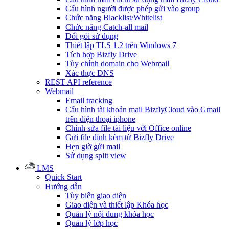
Cấu hình người được phép gửi vào group
Chức năng Blacklist/Whitelist
Chức năng Catch-all mail
Đổi gói sử dụng
Thiết lập TLS 1.2 trên Windows 7
Tích hợp Bizfly Drive
Tùy chỉnh domain cho Webmail
Xác thực DNS
REST API reference
Webmail
Email tracking
Cấu hình tài khoản mail BizflyCloud vào Gmail
trên điện thoại iphone
Chỉnh sửa file tài liệu với Office online
Gửi file đính kèm từ Bizfly Drive
Hẹn giờ gửi mail
Sử dụng split view
LMS
Quick Start
Hướng dẫn
Tùy biến giao diện
Giao diện và thiết lập Khóa học
Quản lý nội dung khóa học
Quản lý lớp học