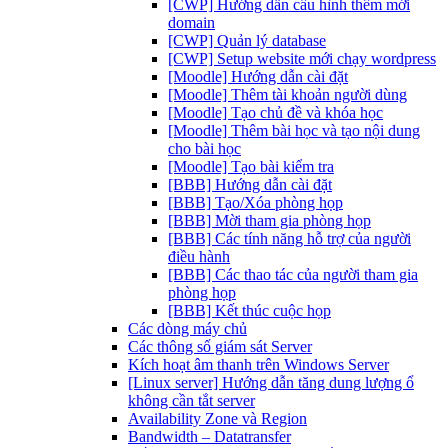
[CWP] Hướng dẫn cấu hình thêm mới
domain
[CWP] Quản lý database
[CWP] Setup website mới chạy wordpress
[Moodle] Hướng dẫn cài đặt
[Moodle] Thêm tài khoản người dùng
[Moodle] Tạo chủ đề và khóa học
[Moodle] Thêm bài học và tạo nội dung
cho bài học
[Moodle] Tạo bài kiểm tra
[BBB] Hướng dẫn cài đặt
[BBB] Tạo/Xóa phòng họp
[BBB] Mời tham gia phòng họp
[BBB] Các tính năng hỗ trợ của người
điều hành
[BBB] Các thao tác của người tham gia
phòng họp
[BBB] Kết thúc cuộc họp
Các dòng máy chủ
Các thông số giám sát Server
Kích hoạt âm thanh trên Windows Server
[Linux server] Hướng dẫn tăng dung lượng ổ
không cần tắt server
Availability Zone và Region
Bandwidth – Datatransfer