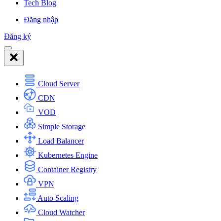
Tech Blog
Đăng nhập
Đăng ký
Cloud Server
CDN
VOD
Simple Storage
Load Balancer
Kubernetes Engine
Container Registry
VPN
Auto Scaling
Cloud Watcher