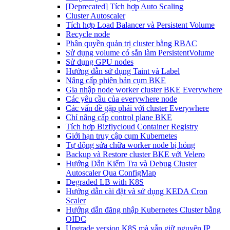
[Deprecated] Tích hợp Auto Scaling
Cluster Autoscaler
Tích hợp Load Balancer và Persistent Volume
Recycle node
Phân quyền quản trị cluster bằng RBAC
Sử dụng volume có sẵn làm PersistentVolume
Sử dụng GPU nodes
Hướng dẫn sử dụng Taint và Label
Nâng cấp phiên bản cụm BKE
Gia nhập node worker cluster BKE Everywhere
Các yêu cầu của everywhere node
Các vấn đề gặp phải với cluster Everywhere
Chỉ nâng cấp control plane BKE
Tích hợp Bizflycloud Container Registry
Giới hạn truy cập cụm Kubernetes
Tự động sửa chữa worker node bị hỏng
Backup và Restore cluster BKE với Velero
Hướng Dẫn Kiểm Tra và Debug Cluster
Autoscaler Qua ConfigMap
Degraded LB with K8S
Hướng dẫn cài đặt và sử dụng KEDA Cron
Scaler
Hướng dẫn đăng nhập Kubernetes Cluster bằng
OIDC
Upgrade version K8S mà vẫn giữ nguyên IP