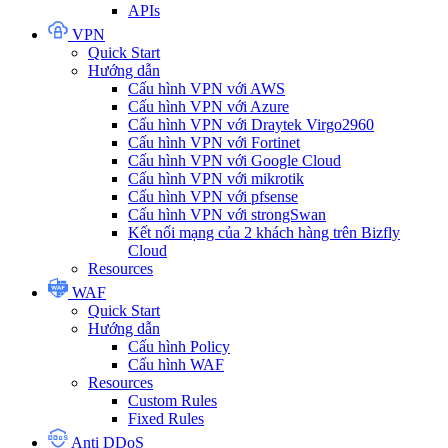
APIs
VPN
Quick Start
Hướng dẫn
Cấu hình VPN với AWS
Cấu hình VPN với Azure
Cấu hình VPN với Draytek Virgo2960
Cấu hình VPN với Fortinet
Cấu hình VPN với Google Cloud
Cấu hình VPN với mikrotik
Cấu hình VPN với pfsense
Cấu hình VPN với strongSwan
Kết nối mạng của 2 khách hàng trên Bizfly
Cloud
Resources
WAF
Quick Start
Hướng dẫn
Cấu hình Policy
Cấu hình WAF
Resources
Custom Rules
Fixed Rules
Anti DDoS