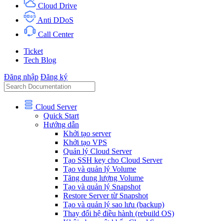
Cloud Drive
Anti DDoS
Call Center
Ticket
Tech Blog
Đăng nhập
Đăng ký
Cloud Server
Quick Start
Hướng dẫn
Khởi tạo server
Khởi tạo VPS
Quản lý Cloud Server
Tạo SSH key cho Cloud Server
Tạo và quản lý Volume
Tăng dung lượng Volume
Tạo và quản lý Snapshot
Restore Server từ Snapshot
Tạo và quản lý sao lưu (backup)
Thay đổi hệ điều hành (rebuild OS)