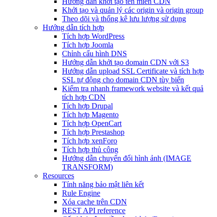
Hướng dẫn khởi tạo tên miền CDN
Khởi tạo và quản lý các origin và origin group
Theo dõi và thống kê lưu lượng sử dụng
Hướng dẫn tích hợp
Tích hợp WordPress
Tích hợp Joomla
Chỉnh cấu hình DNS
Hướng dẫn khởi tạo domain CDN với S3
Hướng dẫn upload SSL Certificate và tích hợp
SSL tự động cho domain CDN tùy biến
Kiểm tra nhanh framework website và kết quả
tích hợp CDN
Tích hợp Drupal
Tích hợp Magento
Tích hợp OpenCart
Tích hợp Prestashop
Tích hợp xenForo
Tích hợp thủ công
Hướng dẫn chuyển đổi hình ảnh (IMAGE
TRANSFORM)
Resources
Tính năng bảo mật liên kết
Rule Engine
Xóa cache trên CDN
REST API reference