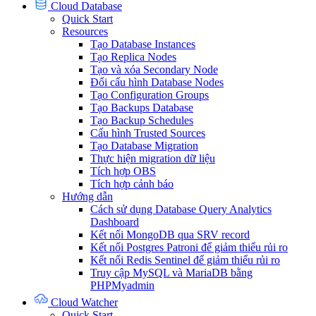
Cloud Database
Quick Start
Resources
Tạo Database Instances
Tạo Replica Nodes
Tạo và xóa Secondary Node
Đổi cấu hình Database Nodes
Tạo Configuration Groups
Tạo Backups Database
Tạo Backup Schedules
Cấu hình Trusted Sources
Tạo Database Migration
Thực hiện migration dữ liệu
Tích hợp OBS
Tích hợp cảnh báo
Hướng dẫn
Cách sử dụng Database Query Analytics
Dashboard
Kết nối MongoDB qua SRV record
Kết nối Postgres Patroni để giảm thiểu rủi ro
Kết nối Redis Sentinel để giảm thiểu rủi ro
Truy cập MySQL và MariaDB bằng
PHPMyadmin
Cloud Watcher
Quick Start