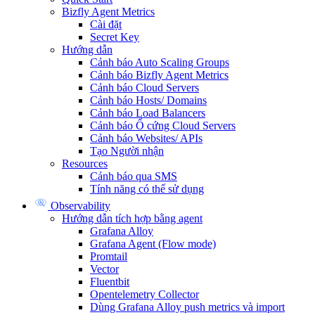
Bizfly Agent Metrics
Cài đặt
Secret Key
Hướng dẫn
Cảnh báo Auto Scaling Groups
Cảnh báo Bizfly Agent Metrics
Cảnh báo Cloud Servers
Cảnh báo Hosts/ Domains
Cảnh báo Load Balancers
Cảnh báo Ổ cứng Cloud Servers
Cảnh báo Websites/ APIs
Tạo Người nhận
Resources
Cảnh báo qua SMS
Tính năng có thể sử dụng
Observability
Hướng dẫn tích hợp bằng agent
Grafana Alloy
Grafana Agent (Flow mode)
Promtail
Vector
Fluentbit
Opentelemetry Collector
Dùng Grafana Alloy push metrics và import