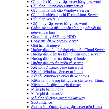
Cấu hình chặn truy cập server bằng password
Cấu hình IP tĩnh cho Linux server
Cấu hình IP tĩnh cho Windows Server
Cấu hình nhiều địa chỉ IP cho Linux Server
Cấu hình WAN IP
Chặn truy cập server bằng password
Chính sách và điều khoản sử dụng đối với tài
nguyên dài hạn
Chọn ổ cứng SSD hay HDD
Copy file lên Windows Server
Giới hạn tài nguyên
Hướng dẫn đồng bộ thời gian trên Cloud Server
Hướng dẫn kiểm tra kết nối đến cloud server
Hướng dẫn kiểm tra thông số inodes
Hướng dẫn trỏ tên miền về server
Kết nối với Linux bằng password
Kết nối Windows Server từ Linux
Kết nối Windows Server từ Windows
Kiểm tra tình trạng tài nguyên của server Linux
Kiểm tra tốc độc đọc ghi ổ cứng
Miễn phí băng thông
Miễn phí datatransfer
Mô hình sử dụng Internet Gateway
Spot Instance
Stormssh – Quản lý truy cập server trên Linux