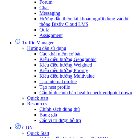
Forum
Chat
Messaging
Hướng dẫn thêm tài khoản người dùng vào hệ
thống Bizfly Cloud LMS
Quiz
Assignment
Traffic Manager
Hướng dẫn sử dụng
Các khái niệm cơ bản
Kiểu điều hướng Geographic
Kiểu điều hướng Weighted
Kiểu điều hướng Priority
Kiểu điều hướng Multivalue
Tạo internal profile
Tạo nest profile
Cấu hình cảnh báo health check endpoint down
Quick start
Resources
Chính sách dùng thử
Bảng giá
Các vị trí được hỗ trợ
CDN
Quick Start