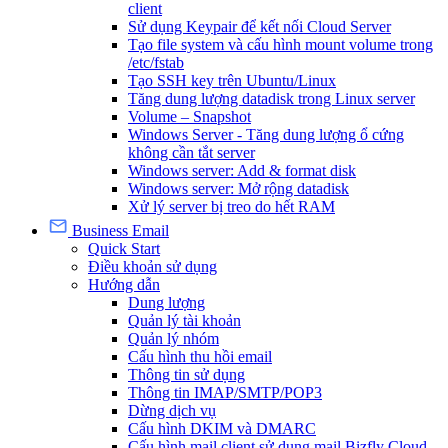
client
Sử dụng Keypair để kết nối Cloud Server
Tạo file system và cấu hình mount volume trong
/etc/fstab
Tạo SSH key trên Ubuntu/Linux
Tăng dung lượng datadisk trong Linux server
Volume – Snapshot
Windows Server - Tăng dung lượng ổ cứng
không cần tắt server
Windows server: Add & format disk
Windows server: Mở rộng datadisk
Xử lý server bị treo do hết RAM
Business Email
Quick Start
Điều khoản sử dụng
Hướng dẫn
Dung lượng
Quản lý tài khoản
Quản lý nhóm
Cấu hình thu hồi email
Thông tin sử dụng
Thông tin IMAP/SMTP/POP3
Dừng dịch vụ
Cấu hình DKIM và DMARC
Cấu hình mail client sử dụng mail Bizfly Cloud