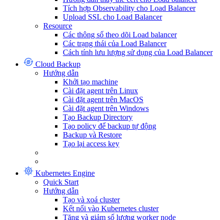
Tích hợp Observability cho Load Balancer
Upload SSL cho Load Balancer
Resource
Các thông số theo dõi Load balancer
Các trạng thái của Load Balancer
Cách tính lưu lượng sử dụng của Load Balancer
Cloud Backup
Hướng dẫn
Khởi tạo machine
Cài đặt agent trên Linux
Cài đặt agent trên MacOS
Cài đặt agent trên Windows
Tạo Backup Directory
Tạo policy để backup tự động
Backup và Restore
Tạo lại access key
Kubernetes Engine
Quick Start
Hướng dẫn
Tạo và xoá cluster
Kết nối vào Kubernetes cluster
Tăng và giảm số lượng worker node