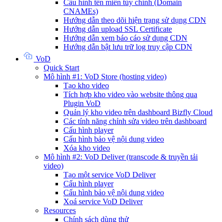
Cấu hình tên miền tùy chỉnh (Domain
CNAMEs)
Hướng dẫn theo dõi hiện trạng sử dụng CDN
Hướng dẫn upload SSL Certificate
Hướng dẫn xem báo cáo sử dụng CDN
Hướng dẫn bật lưu trữ log truy cập CDN
VoD
Quick Start
Mô hình #1: VoD Store (hosting video)
Tạo kho video
Tích hợp kho video vào website thông qua
Plugin VoD
Quản lý kho video trên dashboard Bizfly Cloud
Các tính năng chỉnh sửa video trên dashboard
Cấu hình player
Cấu hình bảo vệ nội dung video
Xóa kho video
Mô hình #2: VoD Deliver (transcode & truyền tải
video)
Tạo một service VoD Deliver
Cấu hình player
Cấu hình bảo vệ nội dung video
Xoá service VoD Deliver
Resources
Chính sách dùng thử