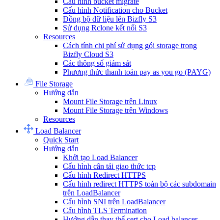
Cấu hình bucket migrate
Cấu hình Notification cho Bucket
Đồng bộ dữ liệu lên Bizfly S3
Sử dụng Rclone kết nối S3
Resources
Cách tính chi phí sử dụng gói storage trong
Bizfly Cloud S3
Các thông số giám sát
Phương thức thanh toán pay as you go (PAYG)
File Storage
Hướng dẫn
Mount File Storage trên Linux
Mount File Storage trên Windows
Resources
Load Balancer
Quick Start
Hướng dẫn
Khởi tạo Load Balancer
Cấu hình cân tải giao thức tcp
Cấu hình Redirect HTTPS
Cấu hình redirect HTTPS toàn bộ các subdomain
trên LoadBalancer
Cấu hình SNI trên LoadBalancer
Cấu hình TLS Termination
Hướng dẫn thay thế cert cho Load balancer