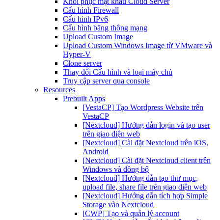
Khôi phục mật khẩu Cloud Server
Cấu hình Firewall
Cấu hình IPv6
Cấu hình băng thông mạng
Upload Custom Image
Upload Custom Windows Image từ VMware và
Hyper-V
Clone server
Thay đổi Cấu hình và loại máy chủ
Truy cập server qua console
Resources
Prebuilt Apps
[VestaCP] Tạo Wordpress Website trên
VestaCP
[Nextcloud] Hướng dẫn login và tạo user
trên giao diện web
[Nextcloud] Cài đặt Nextcloud trên iOS,
Android
[Nextcloud] Cài đặt Nextcloud client trên
Windows và đồng bộ
[Nextcloud] Hướng dẫn tạo thư mục,
upload file, share file trên giao diện web
[Nextcloud] Hướng dẫn tích hợp Simple
Storage vào Nextcloud
[CWP] Tạo và quản lý account