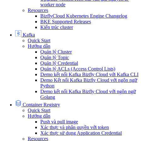
worker node
Resources
BizflyCloud Kubernetes Engine Changelog
BKE Supported Releases
Kiến trúc cluster
Kafka
Quick Start
Hướng dẫn
Quản lý Cluster
Quản lý Topic
Quản lý Credential
Quản lý ACLs (Access Control Lists)
Demo kết nối Kafka Bizfly Cloud với Kafka CLI
Demo Kết nối Kafka Bizfly Cloud với ngôn ngữ
Python
Demo kết nối Kafka Bizfly Cloud với ngôn ngữ
Golang
Container Registry
Quick Start
Hướng dẫn
Push và pull image
Xác thực và phân quyền với token
Xác thực sử dụng Application Credential
Resources