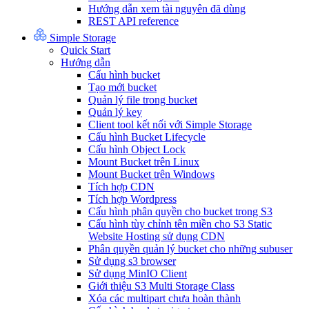
Hướng dẫn xem tài nguyên đã dùng
REST API reference
Simple Storage
Quick Start
Hướng dẫn
Cấu hình bucket
Tạo mới bucket
Quản lý file trong bucket
Quản lý key
Client tool kết nối với Simple Storage
Cấu hình Bucket Lifecycle
Cấu hình Object Lock
Mount Bucket trên Linux
Mount Bucket trên Windows
Tích hợp CDN
Tích hợp Wordpress
Cấu hình phân quyền cho bucket trong S3
Cấu hình tùy chỉnh tên miền cho S3 Static
Website Hosting sử dụng CDN
Phân quyền quản lý bucket cho những subuser
Sử dụng s3 browser
Sử dụng MinIO Client
Giới thiệu S3 Multi Storage Class
Xóa các multipart chưa hoàn thành