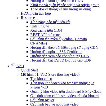
Hướng dẫn khởi tạo tên miền CDN
Khởi tạo và quản lý các origin và origin group
Theo dõi và thống kê lưu lượng sử dụng
Hướng dẫn tích hợp
Resources
Tính năng bảo mật liên kết
Rule Engine
Xóa cache trên CDN
REST API reference
Cấu hình tên miền tùy chỉnh (Domain
CNAMEs)
Hướng dẫn theo dõi hiện trạng sử dụng CDN
Hướng dẫn upload SSL Certificate
Hướng dẫn xem báo cáo sử dụng CDN
Hướng dẫn bật lưu trữ log truy cập CDN
VoD
Quick Start
Mô hình #1: VoD Store (hosting video)
Tạo kho video
Tích hợp kho video vào website thông qua
Plugin VoD
Quản lý kho video trên dashboard Bizfly Cloud
Các tính năng chỉnh sửa video trên dashboard
Cấu hình player
Cấu hình bảo vệ nội dung video