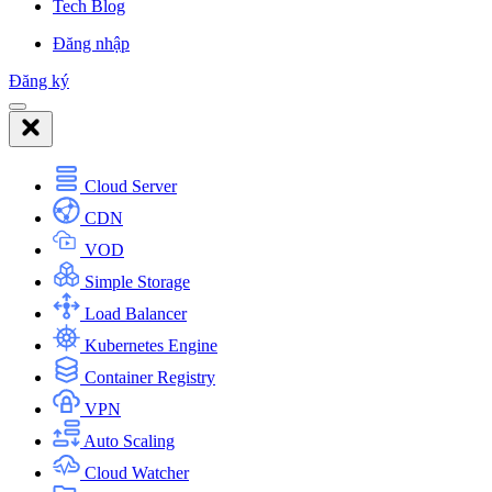
Tech Blog
Đăng nhập
Đăng ký
Cloud Server
CDN
VOD
Simple Storage
Load Balancer
Kubernetes Engine
Container Registry
VPN
Auto Scaling
Cloud Watcher