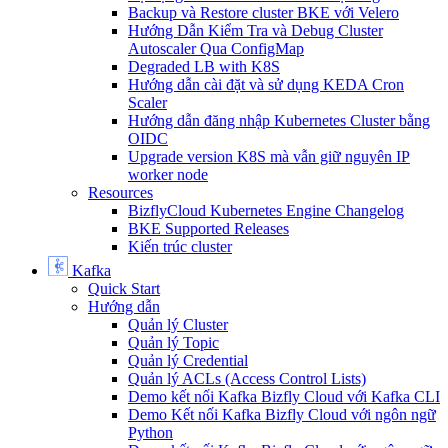
Backup và Restore cluster BKE với Velero
Hướng Dẫn Kiểm Tra và Debug Cluster
Autoscaler Qua ConfigMap
Degraded LB with K8S
Hướng dẫn cài đặt và sử dụng KEDA Cron
Scaler
Hướng dẫn đăng nhập Kubernetes Cluster bằng
OIDC
Upgrade version K8S mà vẫn giữ nguyên IP
worker node
Resources
BizflyCloud Kubernetes Engine Changelog
BKE Supported Releases
Kiến trúc cluster
Kafka
Quick Start
Hướng dẫn
Quản lý Cluster
Quản lý Topic
Quản lý Credential
Quản lý ACLs (Access Control Lists)
Demo kết nối Kafka Bizfly Cloud với Kafka CLI
Demo Kết nối Kafka Bizfly Cloud với ngôn ngữ
Python