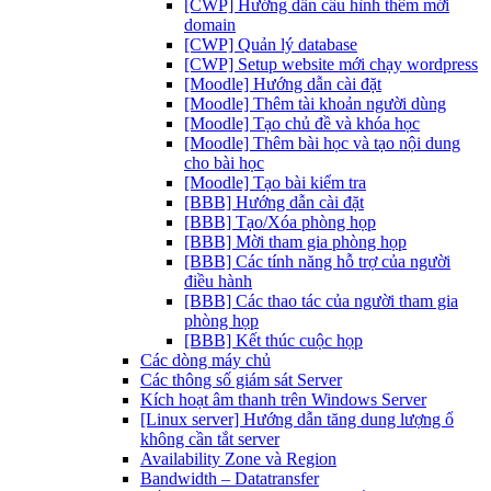
[CWP] Hướng dẫn cấu hình thêm mới
domain
[CWP] Quản lý database
[CWP] Setup website mới chạy wordpress
[Moodle] Hướng dẫn cài đặt
[Moodle] Thêm tài khoản người dùng
[Moodle] Tạo chủ đề và khóa học
[Moodle] Thêm bài học và tạo nội dung
cho bài học
[Moodle] Tạo bài kiểm tra
[BBB] Hướng dẫn cài đặt
[BBB] Tạo/Xóa phòng họp
[BBB] Mời tham gia phòng họp
[BBB] Các tính năng hỗ trợ của người
điều hành
[BBB] Các thao tác của người tham gia
phòng họp
[BBB] Kết thúc cuộc họp
Các dòng máy chủ
Các thông số giám sát Server
Kích hoạt âm thanh trên Windows Server
[Linux server] Hướng dẫn tăng dung lượng ổ
không cần tắt server
Availability Zone và Region
Bandwidth – Datatransfer