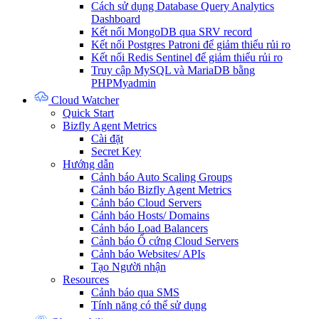
Cách sử dụng Database Query Analytics
Dashboard
Kết nối MongoDB qua SRV record
Kết nối Postgres Patroni để giảm thiểu rủi ro
Kết nối Redis Sentinel để giảm thiểu rủi ro
Truy cập MySQL và MariaDB bằng
PHPMyadmin
Cloud Watcher
Quick Start
Bizfly Agent Metrics
Cài đặt
Secret Key
Hướng dẫn
Cảnh báo Auto Scaling Groups
Cảnh báo Bizfly Agent Metrics
Cảnh báo Cloud Servers
Cảnh báo Hosts/ Domains
Cảnh báo Load Balancers
Cảnh báo Ổ cứng Cloud Servers
Cảnh báo Websites/ APIs
Tạo Người nhận
Resources
Cảnh báo qua SMS
Tính năng có thể sử dụng