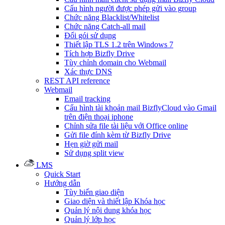
Cấu hình người được phép gửi vào group
Chức năng Blacklist/Whitelist
Chức năng Catch-all mail
Đổi gói sử dụng
Thiết lập TLS 1.2 trên Windows 7
Tích hợp Bizfly Drive
Tùy chỉnh domain cho Webmail
Xác thực DNS
REST API reference
Webmail
Email tracking
Cấu hình tài khoản mail BizflyCloud vào Gmail
trên điện thoại iphone
Chỉnh sửa file tài liệu với Office online
Gửi file đính kèm từ Bizfly Drive
Hẹn giờ gửi mail
Sử dụng split view
LMS
Quick Start
Hướng dẫn
Tùy biến giao diện
Giao diện và thiết lập Khóa học
Quản lý nội dung khóa học
Quản lý lớp học