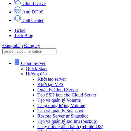
Cloud Drive
Anti DDoS
Call Center
Ticket
Tech Blog
Đăng nhập
Đăng ký
Cloud Server
Quick Start
Hướng dẫn
Khởi tạo server
Khởi tạo VPS
Quản lý Cloud Server
Tạo SSH key cho Cloud Server
Tạo và quản lý Volume
Tăng dung lượng Volume
Tạo và quản lý Snapshot
Restore Server từ Snapshot
Tạo và quản lý sao lưu (backup)
Thay đổi hệ điều hành (rebuild OS)