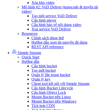
Xóa kho video
Mô hình #2: VoD Deliver (transcode & truyền tải
video)
Tạo một service VoD Deliver
Cấu hình player
Cấu hình bảo vệ nội dung video
Xoá service VoD Deliver
Resources
Chính sách dùng thử
Hướng dẫn xem tài nguyên đã dùng
REST API reference
Simple Storage
Quick Start
Hướng dẫn
Cấu hình bucket
Tạo mới bucket
Quản lý file trong bucket
Quản lý key
Client tool kết nối với Simple Storage
Cấu hình Bucket Lifecycle
Cấu hình Object Lock
Mount Bucket trên Linux
Mount Bucket trên Windows
Tích hợp CDN