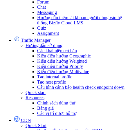
Forum
Chat
Messaging
Hướng dẫn thêm tài khoản người dùng vào hệ
thống Bizfly Cloud LMS
Quiz
Assignment
Traffic Manager
Hướng dẫn sử dụng
Các khái niệm cơ bản
Kiểu điều hướng Geographic
Kiểu điều hướng Weighted
Kiểu điều hướng Priority
Kiểu điều hướng Multivalue
Tạo internal profile
Tạo nest profile
Cấu hình cảnh báo health check endpoint down
Quick start
Resources
Chính sách dùng thử
Bảng giá
Các vị trí được hỗ trợ
CDN
Quick Start