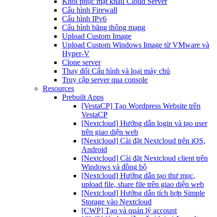
Khôi phục mật khẩu Cloud Server
Cấu hình Firewall
Cấu hình IPv6
Cấu hình băng thông mạng
Upload Custom Image
Upload Custom Windows Image từ VMware và
Hyper-V
Clone server
Thay đổi Cấu hình và loại máy chủ
Truy cập server qua console
Resources
Prebuilt Apps
[VestaCP] Tạo Wordpress Website trên
VestaCP
[Nextcloud] Hướng dẫn login và tạo user
trên giao diện web
[Nextcloud] Cài đặt Nextcloud trên iOS,
Android
[Nextcloud] Cài đặt Nextcloud client trên
Windows và đồng bộ
[Nextcloud] Hướng dẫn tạo thư mục,
upload file, share file trên giao diện web
[Nextcloud] Hướng dẫn tích hợp Simple
Storage vào Nextcloud
[CWP] Tạo và quản lý account