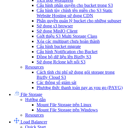
Tích hợp Wordpress
Cấu hình phân quyền cho bucket trong S3
Cấu hình tùy chỉnh tên miền cho S3 Static
Website Hosting sử dụng CDN
Phân quyền quản lý bucket cho những subuser
Sử dụng s3 browser
Sử dụng MinIO Client
Giới thiệu S3 Multi Storage Class
Xóa các multipart chưa hoàn thành
Cấu hình bucket migrate
Cấu hình Notification cho Bucket
Đồng bộ dữ liệu lên Bizfly S3
Sử dụng Rclone kết nối S3
Resources
Cách tính chi phí sử dụng gói storage trong
Bizfly Cloud S3
Các thông số giám sát
Phương thức thanh toán pay as you go (PAYG)
File Storage
Hướng dẫn
Mount File Storage trên Linux
Mount File Storage trên Windows
Resources
Load Balancer
Quick Start