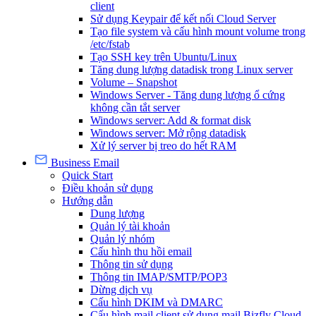
client
Sử dụng Keypair để kết nối Cloud Server
Tạo file system và cấu hình mount volume trong
/etc/fstab
Tạo SSH key trên Ubuntu/Linux
Tăng dung lượng datadisk trong Linux server
Volume – Snapshot
Windows Server - Tăng dung lượng ổ cứng
không cần tắt server
Windows server: Add & format disk
Windows server: Mở rộng datadisk
Xử lý server bị treo do hết RAM
Business Email
Quick Start
Điều khoản sử dụng
Hướng dẫn
Dung lượng
Quản lý tài khoản
Quản lý nhóm
Cấu hình thu hồi email
Thông tin sử dụng
Thông tin IMAP/SMTP/POP3
Dừng dịch vụ
Cấu hình DKIM và DMARC
Cấu hình mail client sử dụng mail Bizfly Cloud