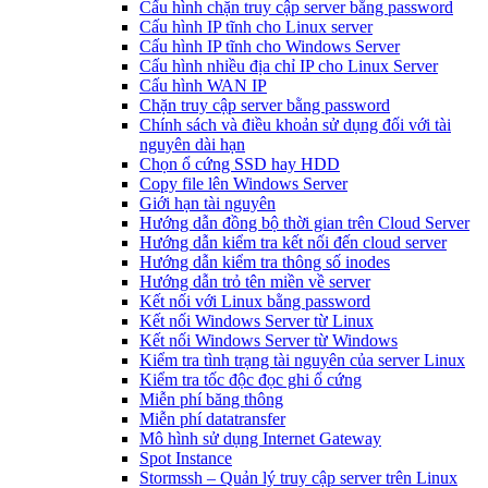
Cấu hình chặn truy cập server bằng password
Cấu hình IP tĩnh cho Linux server
Cấu hình IP tĩnh cho Windows Server
Cấu hình nhiều địa chỉ IP cho Linux Server
Cấu hình WAN IP
Chặn truy cập server bằng password
Chính sách và điều khoản sử dụng đối với tài
nguyên dài hạn
Chọn ổ cứng SSD hay HDD
Copy file lên Windows Server
Giới hạn tài nguyên
Hướng dẫn đồng bộ thời gian trên Cloud Server
Hướng dẫn kiểm tra kết nối đến cloud server
Hướng dẫn kiểm tra thông số inodes
Hướng dẫn trỏ tên miền về server
Kết nối với Linux bằng password
Kết nối Windows Server từ Linux
Kết nối Windows Server từ Windows
Kiểm tra tình trạng tài nguyên của server Linux
Kiểm tra tốc độc đọc ghi ổ cứng
Miễn phí băng thông
Miễn phí datatransfer
Mô hình sử dụng Internet Gateway
Spot Instance
Stormssh – Quản lý truy cập server trên Linux