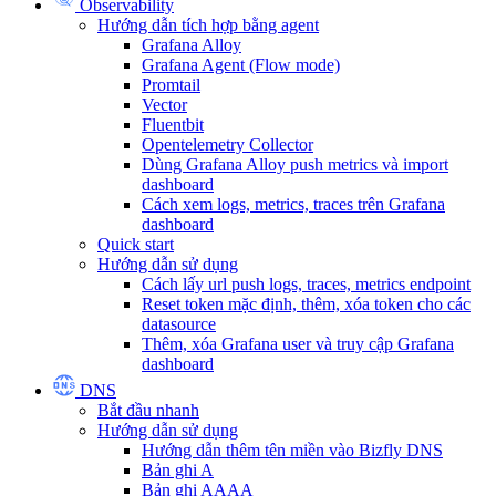
Observability
Hướng dẫn tích hợp bằng agent
Grafana Alloy
Grafana Agent (Flow mode)
Promtail
Vector
Fluentbit
Opentelemetry Collector
Dùng Grafana Alloy push metrics và import
dashboard
Cách xem logs, metrics, traces trên Grafana
dashboard
Quick start
Hướng dẫn sử dụng
Cách lấy url push logs, traces, metrics endpoint
Reset token mặc định, thêm, xóa token cho các
datasource
Thêm, xóa Grafana user và truy cập Grafana
dashboard
DNS
Bắt đầu nhanh
Hướng dẫn sử dụng
Hướng dẫn thêm tên miền vào Bizfly DNS
Bản ghi A
Bản ghi AAAA