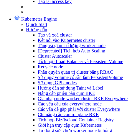
Tạo lại access key
Kubernetes Engine
Quick Start
Hướng dẫn
Tạo và xoá cluster
Kết nối vào Kubernetes cluster
Tăng và giảm số lượng worker node
[Deprecated] Tích hợp Auto Scaling
Cluster Autoscaler
Tích hợp Load Balancer và Persistent Volume
Recycle node
Phân quyền quản trị cluster bằng RBAC
Sử dụng volume có sẵn làm PersistentVolume
Sử dụng GPU nodes
Hướng dẫn sử dụng Taint và Label
Nâng cấp phiên bản cụm BKE
Gia nhập node worker cluster BKE Everywhere
Các yêu cầu của everywhere node
Các vấn đề gặp phải với cluster Everywhere
Chỉ nâng cấp control plane BKE
Tích hợp Bizflycloud Container Registry
Giới hạn truy cập cụm Kubernetes
Tự động sửa chữa worker node bị hỏng