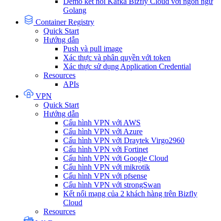
Demo kết nối Kafka Bizfly Cloud với ngôn ngữ
Golang
Container Registry
Quick Start
Hướng dẫn
Push và pull image
Xác thực và phân quyền với token
Xác thực sử dụng Application Credential
Resources
APIs
VPN
Quick Start
Hướng dẫn
Cấu hình VPN với AWS
Cấu hình VPN với Azure
Cấu hình VPN với Draytek Virgo2960
Cấu hình VPN với Fortinet
Cấu hình VPN với Google Cloud
Cấu hình VPN với mikrotik
Cấu hình VPN với pfsense
Cấu hình VPN với strongSwan
Kết nối mạng của 2 khách hàng trên Bizfly
Cloud
Resources